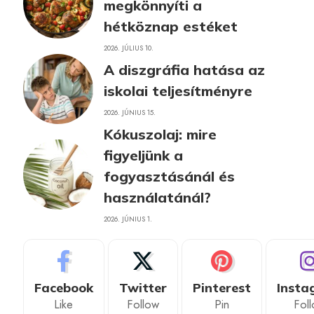
megkönnyíti a
hétköznap estéket
2026. JÚLIUS 10.
A diszgráfia hatása az
iskolai teljesítményre
2026. JÚNIUS 15.
Kókuszolaj: mire
figyeljünk a
fogyasztásánál és
használatánál?
2026. JÚNIUS 1.
Facebook
Twitter
Pinterest
Insta
Like
Follow
Pin
Fol