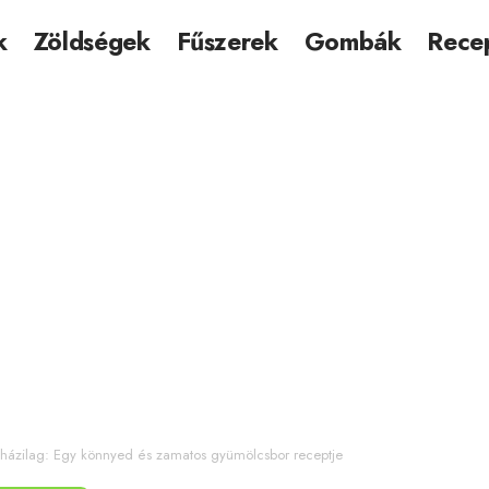
k
Zöldségek
Fűszerek
Gombák
Rece
 házilag: Egy könnyed és zamatos gyümölcsbor receptje