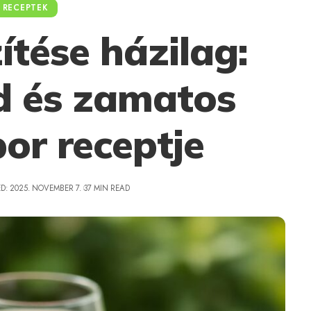
RECEPTEK
ítése házilag:
d és zamatos
or receptje
D: 2025. NOVEMBER 7.
37 MIN READ