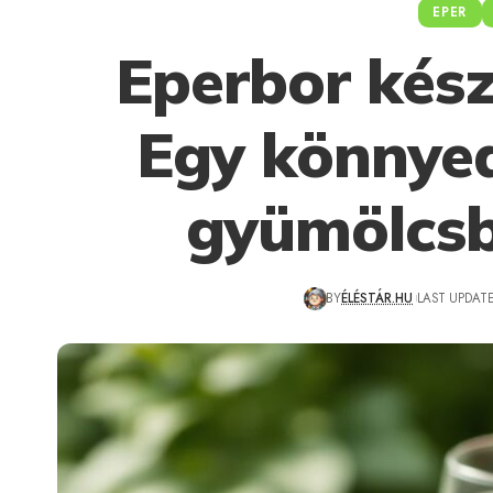
EPER
Eperbor kész
Egy könnye
gyümölcsb
BY
ÉLÉSTÁR.HU
LAST UPDATE