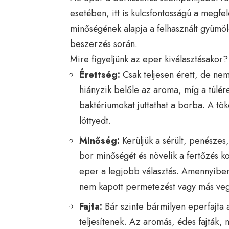
esetében, itt is kulcsfontosságú a megfe
minőségének alapja a felhasznált gyümöl
beszerzés során.
Mire figyeljünk az eper kiválasztásakor?
Érettség:
Csak teljesen érett, de nem
hiányzik belőle az aroma, míg a túlé
baktériumokat juttathat a borba. A tök
löttyedt.
Minőség:
Kerüljük a sérült, penészes
bor minőségét és növelik a fertőzés koc
eper a legjobb választás. Amennyiben
nem kapott permetezést vagy más vegy
Fajta:
Bár szinte bármilyen eperfajta 
teljesítenek. Az aromás, édes fajták, 