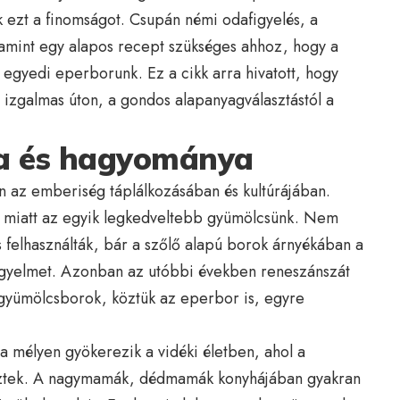
k ezt a finomságot. Csupán némi odafigyelés, a
amint egy alapos recept szükséges ahhoz, hogy a
 egyedi eperborunk. Ez a cikk arra hivatott, hogy
 izgalmas úton, a gondos alapanyagválasztástól a
sa és hagyománya
n az emberiség táplálkozásában és kultúrájában.
ata miatt az egyik legkedveltebb gyümölcsünk. Nem
 felhasználták, bár a szőlő alapú borok árnyékában a
igyelmet. Azonban az utóbbi években reneszánszát
a gyümölcsborok, köztük az eperbor is, egyre
 mélyen gyökerezik a vidéki életben, ahol a
ekeztek. A nagymamák, dédmamák konyhájában gyakran