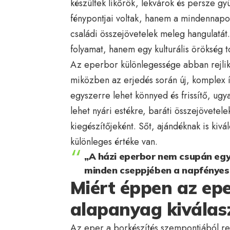
készültek likőrök, lekvárok és persze g
fénypontjai voltak, hanem a mindennapok
családi összejövetelek meleg hangulatát
folyamat, hanem egy kulturális örökség t
Az eperbor különlegessége abban rejlik
miközben az erjedés során új, komplex í
egyszerre lehet könnyed és frissítő, ugya
lehet nyári estékre, baráti összejövetel
kiegészítőjeként. Sőt, ajándéknak is kivál
különleges értéke van.
„A házi eperbor nem csupán egy 
minden cseppjében a napfényes 
Miért éppen az epe
alapanyag kiválas
Az eper a borkészítés szempontjából re