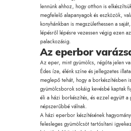
lennünk ahhoz, hogy otthon is elkészítsü
megfelelő alapanyagok és eszközök, val
konyhánkban is megszülethessen a saját,
lépésről lépésre vezessen végig ezen az
palackozásig.
Az eperbor varáz
Az eper, mint gyümölcs, régóta jelen va
Édes íze, élénk színe és jellegzetes ill
meglepő tehát, hogy a borkészítésben is
gyümölcsborok sokáig kevésbé kaptak f
éli a házi borkészítés, és ezzel együtt 
népszerűbbé válnak.
A házi eperbor készítésének hagyománya
felesleges gyümölcsöt tartósítani igy