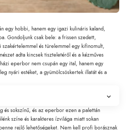
n egy hobbi, hanem egy igazi kulináris kaland,
kba. Gondoljunk csak bele: a frissen szedett,
 szakértelemmel és türelemmel egy kifinomult,
rmészet adta kincsek tiszteletéről és a kézműves
tt házi eperbor nem csupán egy ital, hanem egy
eg nyári estéket, a gyümölcsöskertek illatát és a
g és sokszínű, és az eperbor ezen a palettán
élénk színe és karakteres ízvilága miatt sokan
 benne rejlő lehetőségeket. Nem kell profi borásznak