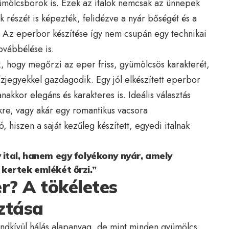
yümölcsborok is. Ezek az italok nemcsak az ünnepek
 részét is képezték, felidézve a nyár bőségét és a
. Az eperbor készítése így nem csupán egy technikai
ovábbélése is.
, hogy megőrzi az eper friss, gyümölcsös karakterét,
zjegyekkel gazdagodik. Egy jól elkészített eperbor
nakkor elegáns és karakteres is. Ideális választás
ekre, vagy akár egy romantikus vacsora
ó, hiszen a saját kezűleg készített, egyedi italnak
ital, hanem egy folyékony nyár, amely
kertek emlékét őrzi.”
r? A tökéletes
ztása
ndkívül hálás alapanyag, de mint minden gyümölcs