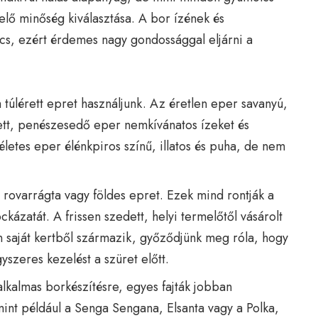
lelő minőség kiválasztása. A bor ízének és
cs, ezért érdemes nagy gondossággal eljárni a
 túlérett epret használjunk. Az éretlen eper savanyú,
rett, penészesedő eper nemkívánatos ízeket és
életes eper élénkpiros színű, illatos és puha, de nem
, rovarrágta vagy földes epret. Ezek mind rontják a
kázatát. A frissen szedett, helyi termelőtől vásárolt
 saját kertből származik, győződjünk meg róla, hogy
szeres kezelést a szüret előtt.
alkalmas borkészítésre, egyes fajták jobban
mint például a Senga Sengana, Elsanta vagy a Polka,