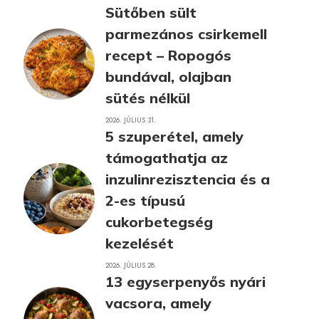
Sütőben sült
parmezános csirkemell
recept – Ropogós
bundával, olajban
sütés nélkül
2026. JÚLIUS 31.
5 szuperétel, amely
támogathatja az
inzulinrezisztencia és a
2-es típusú
cukorbetegség
kezelését
2026. JÚLIUS 28.
13 egyserpenyős nyári
vacsora, amely