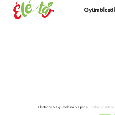
Gyümölcsö
Éléstár.hu
>
Gyümölcsök
>
Eper
>
Eperbor készítése