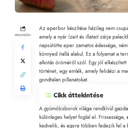
Az eperbor készítése házilag nem csupá
MEGOSZTÁS
amely a nyár ízeit és illatait zárja palac
napsütötte eper zamatos édessége, némi
könnyed itallá alakul. Ez a folyamat a te
alkotás öröméről szól. Egy jól elkészíte
történet, egy emlék, amely felidézi a mel
gondtalan pillanatokat.
Cikk áttekintése
A gyümölcsborok világa rendkívül gazda
különleges helyet foglal el. Frissessége, 
kedvelik, és egyre többen fedezik fel a