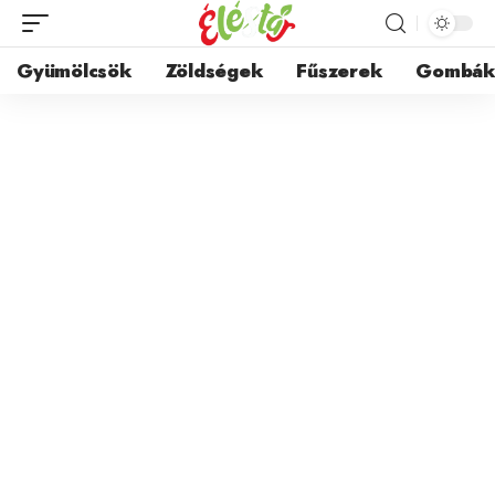
Gyümölcsök
Zöldségek
Fűszerek
Gombá