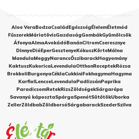
Aloe Vera
Bodza
Család
Egészség
Élelem
Életmód
Fűszerek
Máriatövis
Gazdaság
Gombák
Gyümölcsök
Áfonya
Alma
Avokádó
Banán
Citrom
Cseresznye
Dinnye
Dió
Eper
Gesztenye
Kókusz
Körte
Málna
Mandula
Meggy
Narancs
Őszibarack
Hagyomány
Kaktusz
Kukorica
Levendula
Otthon
Receptek
Rózsa
Brokkoli
Burgonya
Cékla
Cukkini
Fokhagyma
Hagyma
Karfiol
Lencse
Levendula
Padlizsán
Paprika
Paradicsom
Retek
Rizs
Zöldségek
Sárgarépa
Savanyú káposzta
Spárga
Spenót
Sütőtök
Uborka
Zeller
Zöldbab
Zöldborsó
Sárgabarack
Szeder
Szilva