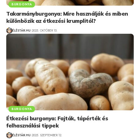
BURGONYA
Takarmányburgonya: Mire használják és miben
különbözik az étkezési krumplitól?
ÉLÉSTÁR.HU
2025. OKTÓBER 15.
BURGONYA
Étkezési burgonya: Fajták, tápérték és
felhasználási tippek
ÉLÉSTÁR.HU
2025. SZEPTEMBER 12.