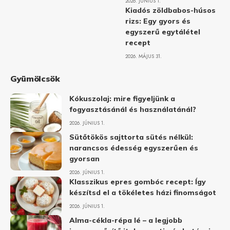
2026. JÚNIUS 1.
Kiadós zöldbabos-húsos
rizs: Egy gyors és
egyszerű egytálétel
recept
2026. MÁJUS 31.
Gyümölcsök
Kókuszolaj: mire figyeljünk a
fogyasztásánál és használatánál?
2026. JÚNIUS 1.
Sütőtökös sajttorta sütés nélkül:
narancsos édesség egyszerűen és
gyorsan
2026. JÚNIUS 1.
Klasszikus epres gombóc recept: Így
készítsd el a tökéletes házi finomságot
2026. JÚNIUS 1.
Alma-cékla-répa lé – a legjobb