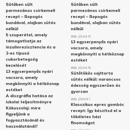
Sütőben sült
Sütőben sült
parmezános csirkemell
parmezános csirkemell
recept – Ropogós
recept – Ropogós
bundával, olajban sütés
bundával, olajban sütés
nélkül
nélkül
5 szuperétel, amely
2026. JÚLIUS 31.
támogathatja az
13 egyserpenyős nyári
inzulinrezisztencia és a
vacsora, amely
2-es típusú
megkönnyíti a hétköznap
cukorbetegség
estéket
kezelését
2026. JÚLIUS 10.
13 egyserpenyős nyári
Sütőtökös sajttorta
vacsora, amely
sütés nélkül: narancsos
megkönnyíti a hétköznap
édesség egyszerűen és
estéket
gyorsan
A diszgráfia hatása az
2026. JÚNIUS 1.
iskolai teljesítményre
Klasszikus epres gombóc
Kókuszolaj: mire
recept: Így készítsd el a
figyeljünk a
tökéletes házi
fogyasztásánál és
finomságot
használatánál?