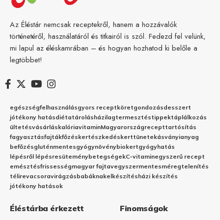
Az Éléstár nemcsak receptekről, hanem a hozzávalók
történetéről, használatáról és titkairól is szól. Fedezd fel velünk,
mi lapul az éléskamrában – és hogyan hozhatod ki belőle a
legtöbbet!
egészség
felhasználás
gyors recept
köret
gondozás
desszert
jótékony hatás
diéta
tárolás
házilag
termesztés
tippek
táplálkozás
ültetés
vásárlás
kalória
vitamin
Magyarország
recept
tartósítás
fagyasztás
fajták
főzés
kertészkedés
kert
tünetek
ásványianyag
befőzés
gluténmentes
gyógynövény
biokert
gyógyhatás
lépésről lépésre
sütemény
betegségek
C-vitamin
egyszerű recept
emésztés
frissesség
magyar fajta
vegyszermentes
méregtelenítés
télire
vacsora
virágzás
babáknak
elkészítés
házi készítés
jótékony hatások
Éléstárba érkezett
Finomságok