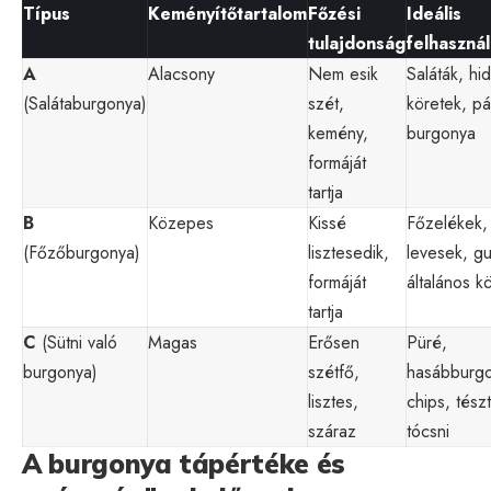
Típus
Keményítőtartalom
Főzési
Ideális
tulajdonság
felhaszná
A
Alacsony
Nem esik
Saláták, hi
(Salátaburgonya)
szét,
köretek, pá
kemény,
burgonya
formáját
tartja
B
Közepes
Kissé
Főzelékek,
(Főzőburgonya)
lisztesedik,
levesek, gu
formáját
általános k
tartja
C
(Sütni való
Magas
Erősen
Püré,
burgonya)
szétfő,
hasábburg
lisztes,
chips, tész
száraz
tócsni
A burgonya tápértéke és