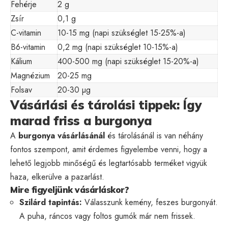
Fehérje
2 g
Zsír
0,1 g
C-vitamin
10-15 mg (napi szükséglet 15-25%-a)
B6-vitamin
0,2 mg (napi szükséglet 10-15%-a)
Kálium
400-500 mg (napi szükséglet 15-20%-a)
Magnézium
20-25 mg
Folsav
20-30 µg
Vásárlási és tárolási tippek: Így
marad friss a burgonya
A
burgonya vásárlásánál
és tárolásánál is van néhány
fontos szempont, amit érdemes figyelembe venni, hogy a
lehető legjobb minőségű és legtartósabb terméket vigyük
haza, elkerülve a pazarlást.
Mire figyeljünk vásárláskor?
Szilárd tapintás:
Válasszunk kemény, feszes burgonyát.
A puha, ráncos vagy foltos gumók már nem frissek.