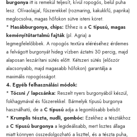
burgonya
itt is remekül teljesít, kívül ropogós, belül puha
lesz. Olívaolajjal, fűszerekkel (rozmaring, kakukkfű, paprika)
meglocsolva, magas hőfokon sütve isteni köret.
*
Hasábburgonya, chips:
Ehhez is a
C típusú, magas
keményítőtartalmú fajták
(pl. Agria) a
legmegfelelőbbek. A ropogós textúra eléréséhez érdemes
a felvágott burgonyát hideg vízben áztatni 30 percig, majd
alaposan leszárítani sütés előtt. Kétszeri sütés (először
alacsonyabb, majd magasabb hőfokon) garantálja a
maximális ropogósságot.
4. Egyéb felhasználási módok:
*
Tócsni / lapcsánka:
Reszelt nyers burgonyából készül,
fokhagymával és fűszerekkel. Bármelyik típusú burgonya
használható, de a
C típusú
adja a legomlósabb belsőt.
*
Krumplis tészta, nudli, gombóc:
Ezekhez a tésztákhoz
a
C típusú burgonya
a legideálisabb, mert lisztes állaga
miatt könnyen összedolgozható a liszttel, és a tészta puha,