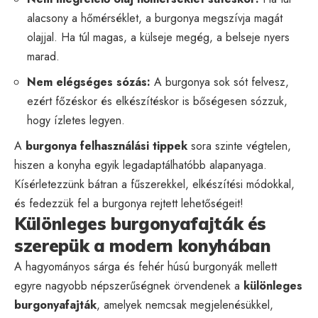
alacsony a hőmérséklet, a burgonya megszívja magát
olajjal. Ha túl magas, a külseje megég, a belseje nyers
marad.
Nem elégséges sózás:
A burgonya sok sót felvesz,
ezért főzéskor és elkészítéskor is bőségesen sózzuk,
hogy ízletes legyen.
A
burgonya felhasználási tippek
sora szinte végtelen,
hiszen a konyha egyik legadaptálhatóbb alapanyaga.
Kísérletezzünk bátran a fűszerekkel, elkészítési módokkal,
és fedezzük fel a burgonya rejtett lehetőségeit!
Különleges burgonyafajták és
szerepük a modern konyhában
A hagyományos sárga és fehér húsú burgonyák mellett
egyre nagyobb népszerűségnek örvendenek a
különleges
burgonyafajták
, amelyek nemcsak megjelenésükkel,