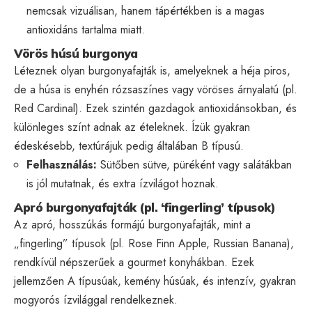
nemcsak vizuálisan, hanem tápértékben is a magas
antioxidáns tartalma miatt.
Vörös húsú burgonya
Léteznek olyan burgonyafajták is, amelyeknek a héja piros,
de a húsa is enyhén rózsaszínes vagy vöröses árnyalatú (pl.
Red Cardinal). Ezek szintén gazdagok antioxidánsokban, és
különleges színt adnak az ételeknek. Ízük gyakran
édeskésebb, textúrájuk pedig általában B típusú.
Felhasználás:
Sütőben sütve, püréként vagy salátákban
is jól mutatnak, és extra ízvilágot hoznak.
Apró burgonyafajták (pl. ‘fingerling’ típusok)
Az apró, hosszúkás formájú burgonyafajták, mint a
„fingerling” típusok (pl. Rose Finn Apple, Russian Banana),
rendkívül népszerűek a gourmet konyhákban. Ezek
jellemzően A típusúak, kemény húsúak, és intenzív, gyakran
mogyorós ízvilággal rendelkeznek.