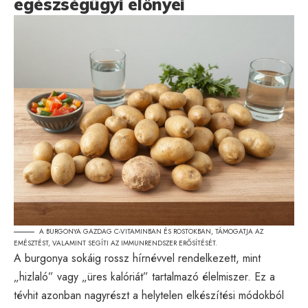
egészségügyi előnyei
A BURGONYA GAZDAG C-VITAMINBAN ÉS ROSTOKBAN, TÁMOGATJA AZ
EMÉSZTÉST, VALAMINT SEGÍTI AZ IMMUNRENDSZER ERŐSÍTÉSÉT.
A burgonya sokáig rossz hírnévvel rendelkezett, mint
„hizlaló” vagy „üres kalóriát” tartalmazó élelmiszer. Ez a
tévhit azonban nagyrészt a helytelen elkészítési módokból