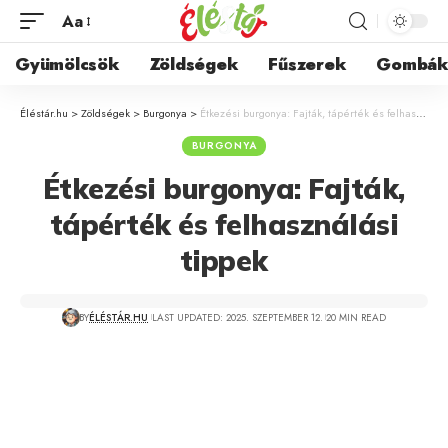
Aa
Gyümölcsök
Zöldségek
Fűszerek
Gombá
Éléstár.hu
>
Zöldségek
>
Burgonya
>
Étkezési burgonya: Fajták, tápérték és felhasználási tippek
BURGONYA
Étkezési burgonya: Fajták,
tápérték és felhasználási
tippek
BY
ÉLÉSTÁR.HU
LAST UPDATED: 2025. SZEPTEMBER 12.
20 MIN READ