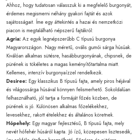
Ahhoz, hogy tudatosan válasszuk ki a megfelelő burgonyát,
érdemes megismerni néhány gyakori fajtát és azok
sajátosságait. Íme egy áttekintés a hazai és nemzetközi
piacon is megtalálható népszerű fajtákról:
Agria:
Az egyik legnépszerűbb C típusú burgonya
Magyarországon. Nagy méretű, ovális gumói sárga húsúak.
Kiválóan alkalmas sütésre, hasábburgonyának, chipsnek, de
pürének is tökéletes a magas keményítőtartalma miatt.
Kellemes, intenzív burgonyaízzel rendelkezik.
Desiree:
Egy klasszikus B típusú fajta, amely piros héjával
és világossárga húsával könnyen felismerhető. Sokoldalúan
felhasználható, jól tartja a formáját főzés közben, de
pürének is jó. Különösen alkalmas főzelékekhez,
levesekhez, rakott ételekhez és általános köretnek.
Hópehely:
Egy magyar fejlesztésű, B típusú fajta, mely
nevét hófehér húsáról kapta. Jó ízű, közepesen lisztesedik,