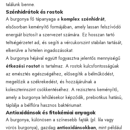
találunk benne.
Szénhidrátok és rostok
A burgonya fő tápanyaga a
komplex szénhidrát
,
elsősorban keményítő formájában, amely lassan felszívódó
energiát biztosít a szervezet számára. Ez hosszan tartó
teltségérzetet ad, és segíti a vércukorszint stabilan tartását,
elkerülve a hirtelen ingadozásokat.
A burgonya héjával együtt fogyasztva jelentős mennyiségű
étkezési rostot
is tartalmaz. A rostok kulcsfontosságúak
az emésztés egészségéhez, elősegítik a bélműködést,
megelőzik a székrekedést, és hozzájárulnak a
koleszterinszint csökkentéséhez. A rezisztens keményítő,
amely a burgonya lehűlésekor képződik, prebiotikus hatású,
táplálja a bélflóra hasznos baktériumait.
Antioxidánsok és fitokémiai anyagok
A burgonya, különösen a színesebb fajták (pl. lila vagy
vörös burgonya), gazdag
antioxidánsokban
, mint például