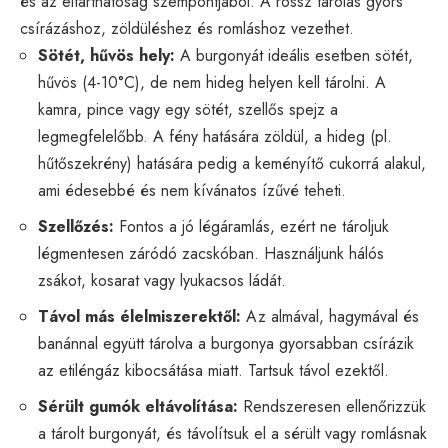
és az eltarthatóság szempontjából. A rossz tárolás gyors
csírázáshoz, zöldüléshez és romláshoz vezethet.
Sötét, hűvös hely:
A burgonyát ideális esetben sötét,
hűvös (4-10°C), de nem hideg helyen kell tárolni. A
kamra, pince vagy egy sötét, szellős spejz a
legmegfelelőbb. A fény hatására zöldül, a hideg (pl.
hűtőszekrény) hatására pedig a keményítő cukorrá alakul,
ami édesebbé és nem kívánatos ízűvé teheti.
Szellőzés:
Fontos a jó légáramlás, ezért ne tároljuk
légmentesen záródó zacskóban. Használjunk hálós
zsákot, kosarat vagy lyukacsos ládát.
Távol más élelmiszerektől:
Az almával, hagymával és
banánnal együtt tárolva a burgonya gyorsabban csírázik
az etiléngáz kibocsátása miatt. Tartsuk távol ezektől.
Sérült gumók eltávolítása:
Rendszeresen ellenőrizzük
a tárolt burgonyát, és távolítsuk el a sérült vagy romlásnak