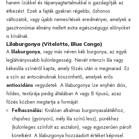
hanem ízükkel és tápanyagtartalmukkal is gazdagítják az
étkezést. Ezek a fajták gyakran régebbi, őshonos
változatok, vagy újabb nemesítések eredményei, amelyek a
gasztronómiai élmény mellett extra egészségügyi előnyöket
is kínálnak.
Lilaburgonya (Vitelotte, Blue Congo)
A
lilaburgonya
, vagy más néven kék burgonya, az egyik
leglátványosabb különlegesség. Nevét intenzív lila vagy
kékeslila színéről kapta, amely főzés után is megmarad. Ez
a szín az antociánoknak köszönhető, amelyek erős
antioxidáns
vegyületek. A lilaburgonya íze enyhén diós,
földes, textúrája pedig általában A vagy B típusú, azaz
főzés közben megtartja a formáját.
Felhasználás:
Kiválóan alkalmas burgonyasalátákhoz,
chipshez (gyönyörű, mély lila színű lesz), pürékhez
(különleges színfolt az asztalon), vagy egyszerűen párolt
köretként. A lilaburgonya hozzáadott értéket képvisel