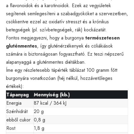
a flavonoidok és a karotinoidok. Ezek az vegyületek
segítenek semlegesíteni a szabadgyököket a szervezetben,
csökkentve ezzel az oxidatív stresszt és a krónikus
betegségek (pl. szívbetegségek, rák) kockázatát.
Fontos megjegyezni, hogy a burgonya
természetesen
gluténmentes
, így gluténérzékenyek és cöliákiások
számára is biztonságosan fogyasztható. Ez teszi népszerű
alapanyaggá a gluténmentes diétákban.
Íme egy részletesebb tápérték táblázat 100 gramm főtt
burgonyára vonatkozóan (héj nélkül, hozzávetőleges
értékek):
Tápanyag
Mennyiség (kb.)
Energia
87 kcal / 364 kJ
Szénhidrát
20 g
ebből cukor
0,8 g
Rost
1,8 g