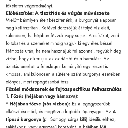
tökéletes végeredményt.
Előkészítés: A tisztítás és vágás művészete
Mielőtt bármilyen ételt készítenénk, a burgonyát alaposan
meg kell tisztítani. Kefével dörzsöljük át folyó víz alatt,
különösen, ha héjában főzzük vagy sütjük. A csírákat, zöld
foltokat és a szemeket mindig vágjuk ki egy éles késsel.
Hámozás után, ha nem használjuk fel azonnal, tegyük hideg
vízbe, hogy elkerüljük az oxidációt és a barnulást. Az
áztatás emellett a felesleges keményítő egy részét is
kimossa, ami különösen a sütésre szánt burgonya esetében
előnyös, mert ropogósabbá teszi.
Főzési módszerek és fajtaspecifikus felhasználás
1. Főzés (héjában vagy hámozva):
*
Héjában főzve (sós vízben):
Ez a legegyszerűbb
elkészítési mód, és megőrzi a legtöbb tápanyagot. Az
A
típusú burgonya
(pl. Somogyi sárga kifli) ideális ehhez,
salátákhoz, vagy egyszerű köretként. A héjában főtt