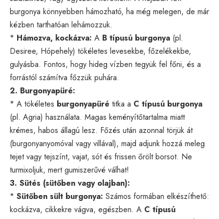
burgonya könnyebben hámozható, ha még melegen, de már
kézben tarthatóan lehámozzuk.
*
Hámozva, kockázva:
A
B típusú burgonya
(pl.
Desiree, Hópehely) tökéletes levesekbe, főzelékekbe,
gulyásba. Fontos, hogy hideg vízben tegyük fel főni, és a
forrástól számítva főzzük puhára.
2. Burgonyapüré:
* A tökéletes
burgonyapüré
titka a
C típusú burgonya
(pl. Agria) használata. Magas keményítőtartalma miatt
krémes, habos állagú lesz. Főzés után azonnal törjük át
(burgonyanyomóval vagy villával), majd adjunk hozzá meleg
tejet vagy tejszínt, vajat, sót és frissen őrölt borsot. Ne
turmixoljuk, mert gumiszerűvé válhat!
3. Sütés (sütőben vagy olajban):
*
Sütőben sült burgonya:
Számos formában elkészíthető:
kockázva, cikkekre vágva, egészben. A
C típusú