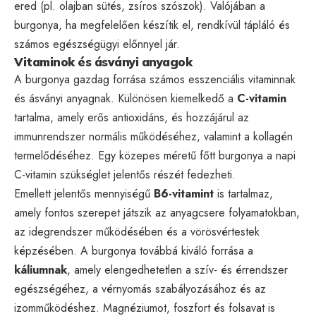
ered (pl. olajban sütés, zsíros szószok). Valójában a
burgonya, ha megfelelően készítik el, rendkívül tápláló és
számos egészségügyi előnnyel jár.
Vitaminok és ásványi anyagok
A burgonya gazdag forrása számos esszenciális vitaminnak
és ásványi anyagnak. Különösen kiemelkedő a
C-vitamin
tartalma, amely erős antioxidáns, és hozzájárul az
immunrendszer normális működéséhez, valamint a kollagén
termelődéséhez. Egy közepes méretű főtt burgonya a napi
C-vitamin szükséglet jelentős részét fedezheti.
Emellett jelentős mennyiségű
B6-vitamint
is tartalmaz,
amely fontos szerepet játszik az anyagcsere folyamatokban,
az idegrendszer működésében és a vörösvértestek
képzésében. A burgonya továbbá kiváló forrása a
káliumnak
, amely elengedhetetlen a szív- és érrendszer
egészségéhez, a vérnyomás szabályozásához és az
izomműködéshez. Magnéziumot, foszfort és folsavat is