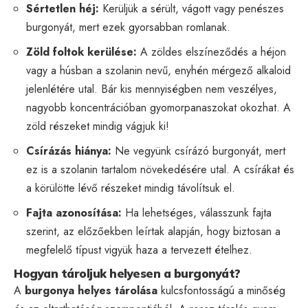
Sértetlen héj:
Kerüljük a sérült, vágott vagy penészes
burgonyát, mert ezek gyorsabban romlanak.
Zöld foltok kerülése:
A zöldes elszíneződés a héjon
vagy a húsban a szolanin nevű, enyhén mérgező alkaloid
jelenlétére utal. Bár kis mennyiségben nem veszélyes,
nagyobb koncentrációban gyomorpanaszokat okozhat. A
zöld részeket mindig vágjuk ki!
Csírázás hiánya:
Ne vegyünk csírázó burgonyát, mert
ez is a szolanin tartalom növekedésére utal. A csírákat és
a körülötte lévő részeket mindig távolítsuk el.
Fajta azonosítása:
Ha lehetséges, válasszunk fajta
szerint, az előzőekben leírtak alapján, hogy biztosan a
megfelelő típust vigyük haza a tervezett ételhez.
Hogyan tároljuk helyesen a burgonyát?
A
burgonya helyes tárolása
kulcsfontosságú a minőség