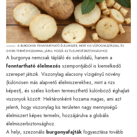
A BURGONYA FENNTARTHATÓ ÉLELMISZER, MERT KIS VÍZFOGYASZTÁSSAL ÉS
GYORS TERMÉSHOZAMMAL JÁRUL HOZZÁ AZ ÉLELMEZÉSBIZTONSÁGHOZ.
A burgonya nemcsak tápláló és sokoldalú, hanem a
fenntartható élelmezés
szempontjából is kiemelkedő
szerepet játszik. Viszonylag alacsony vízigényű növény
(különösen más alapvető élelmiszerekhez, mint a rizs
képest), és széles körben termeszthető különböző éghajlati
viszonyok között. Hektáronkénti hozama magas, ami azt
jelenti, hogy viszonylag kis területen nagy mennyiségű
élelmiszert képes termelni, hozzájárulva a globális
élelmiszerbiztonsághoz.
A helyi, szezonális
burgonyafajták
fogyasztása tovább