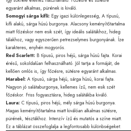
így sokféle ételhez használható. Főzésre és sütésre
egyaránt alkalmas, pürének is kiváló.
Somogyi sárga kifli:
Egy igazi különlegesség, A típusú,
kifli alakú, sárga húsú burgonya. Alacsony keményítőtartalma
miatt főzéskor nem esik szét, így ideális salátákhoz, hideg
tálakhoz, vagy egyszerűen petrezselymes burgonyának. Íze
karakteres, enyhén mogyorós.
Red Scarlett:
B típusú, piros héjú, sárga húsú fajta. Korai
érésű, sokoldalúan felhasználható. Jól tartja a formáját, de
kellően omlós is, így főzésre, sütésre egyaránt alkalmas.
Marabel:
A típusú, sárga héjú, sárga húsú, korai fajta.
Nagyon jó salátaburgonya, kellemes ízű, nem esik szét
főzéskor. Friss fogyasztásra, hideg salátákba kiváló.
Laura:
C típusú, piros héjú, mély sárga húsú burgonya.
Magas keményítőtartalma miatt kiválóan alkalmas sütésre,
pürének, tésztákhoz. Intenzív ízű és mutatós a színe miatt.
Ez a táblázat összefoglalja a legfontosabb különbségeket: