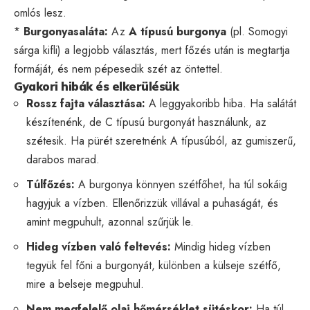
omlós lesz.
*
Burgonyasaláta:
Az
A típusú burgonya
(pl. Somogyi
sárga kifli) a legjobb választás, mert főzés után is megtartja
formáját, és nem pépesedik szét az öntettel.
Gyakori hibák és elkerülésük
Rossz fajta választása:
A leggyakoribb hiba. Ha salátát
készítenénk, de C típusú burgonyát használunk, az
szétesik. Ha pürét szeretnénk A típusúból, az gumiszerű,
darabos marad.
Túlfőzés:
A burgonya könnyen szétfőhet, ha túl sokáig
hagyjuk a vízben. Ellenőrizzük villával a puhaságát, és
amint megpuhult, azonnal szűrjük le.
Hideg vízben való feltevés:
Mindig hideg vízben
tegyük fel főni a burgonyát, különben a külseje szétfő,
mire a belseje megpuhul.
Nem megfelelő olaj hőmérséklet sütéskor:
Ha túl