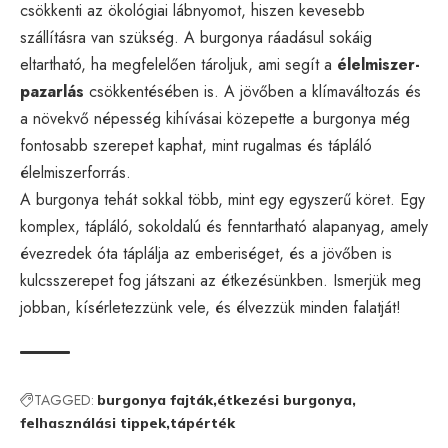
csökkenti az ökológiai lábnyomot, hiszen kevesebb
szállításra van szükség. A burgonya ráadásul sokáig
eltartható, ha megfelelően tároljuk, ami segít a
élelmiszer-
pazarlás
csökkentésében is. A jövőben a klímaváltozás és
a növekvő népesség kihívásai közepette a burgonya még
fontosabb szerepet kaphat, mint rugalmas és tápláló
élelmiszerforrás.
A burgonya tehát sokkal több, mint egy egyszerű köret. Egy
komplex, tápláló, sokoldalú és fenntartható alapanyag, amely
évezredek óta táplálja az emberiséget, és a jövőben is
kulcsszerepet fog játszani az étkezésünkben. Ismerjük meg
jobban, kísérletezzünk vele, és élvezzük minden falatját!
TAGGED:
burgonya fajták
étkezési burgonya
felhasználási tippek
tápérték