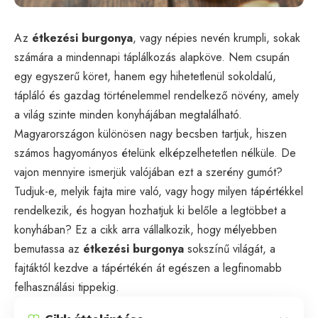
Az
étkezési burgonya
, vagy népies nevén krumpli, sokak
számára a mindennapi táplálkozás alapköve. Nem csupán
egy egyszerű köret, hanem egy hihetetlenül sokoldalú,
tápláló és gazdag történelemmel rendelkező növény, amely
a világ szinte minden konyhájában megtalálható.
Magyarországon különösen nagy becsben tartjuk, hiszen
számos hagyományos ételünk elképzelhetetlen nélküle. De
vajon mennyire ismerjük valójában ezt a szerény gumót?
Tudjuk-e, melyik fajta mire való, vagy hogy milyen tápértékkel
rendelkezik, és hogyan hozhatjuk ki belőle a legtöbbet a
konyhában? Ez a cikk arra vállalkozik, hogy mélyebben
bemutassa az
étkezési burgonya
sokszínű világát, a
fajtáktól kezdve a tápértékén át egészen a legfinomabb
felhasználási tippekig.