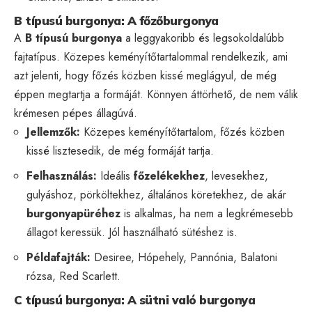
B típusú burgonya: A főzőburgonya
A
B típusú burgonya
a leggyakoribb és legsokoldalúbb
fajtatípus. Közepes keményítőtartalommal rendelkezik, ami
azt jelenti, hogy főzés közben kissé meglágyul, de még
éppen megtartja a formáját. Könnyen áttörhető, de nem válik
krémesen pépes állagúvá.
Jellemzők:
Közepes keményítőtartalom, főzés közben
kissé lisztesedik, de még formáját tartja.
Felhasználás:
Ideális
főzelékekhez
, levesekhez,
gulyáshoz, pörköltekhez, általános köretekhez, de akár
burgonyapüréhez
is alkalmas, ha nem a legkrémesebb
állagot keressük. Jól használható sütéshez is.
Példafajták:
Desiree, Hópehely, Pannónia, Balatoni
rózsa, Red Scarlett.
C típusú burgonya: A sütni való burgonya