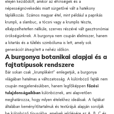
elején kezdődött, amikor az éhínségek és a
népességnövekedés miatt sürgetővé vált a hatékony
táplálkozás. Számos magyar étel, mint például a paprikás
krumpli, a slambuc, a tócsni vagy a krumplis tészta,
elképzelhetetlen nélküle, szerves részévé vált gasztronómiai
örökségünknek. A burgonya nem csupán élelmiszer, hanem
a kitartás és a túlélés szimbóluma is lett, amely sok
generációt átsegített a nehéz időkön.
A burgonya botanikai alapjai és a
fajtatípusok rendszere
Bár sokan csak „krumpliként” emlegetjük, a burgonya
világában hatalmas a változatosság. A különböző fajták nem
csupán megjelenésükben, hanem legfőképpen
főzési
tulajdonságaikban
különböznek, ami alapvetően
meghatározza, hogy milyen ételekhez ideálisak. A fajtákat
általában keményítőtartalmuk és textúrájuk alapján sorolják
be különböző típusokba, amelyek jelölésére az A, B, C és