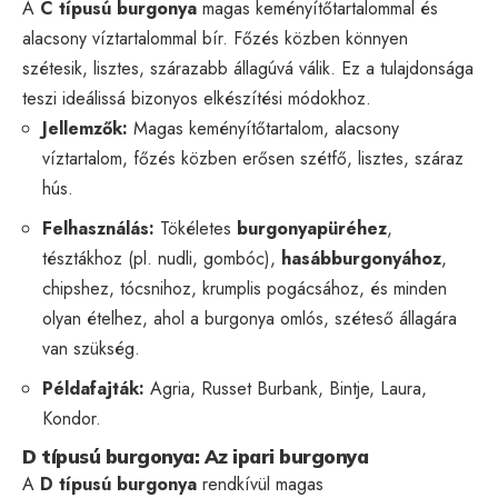
A
C típusú burgonya
magas keményítőtartalommal és
alacsony víztartalommal bír. Főzés közben könnyen
szétesik, lisztes, szárazabb állagúvá válik. Ez a tulajdonsága
teszi ideálissá bizonyos elkészítési módokhoz.
Jellemzők:
Magas keményítőtartalom, alacsony
víztartalom, főzés közben erősen szétfő, lisztes, száraz
hús.
Felhasználás:
Tökéletes
burgonyapüréhez
,
tésztákhoz (pl. nudli, gombóc),
hasábburgonyához
,
chipshez, tócsnihoz, krumplis pogácsához, és minden
olyan ételhez, ahol a burgonya omlós, széteső állagára
van szükség.
Példafajták:
Agria, Russet Burbank, Bintje, Laura,
Kondor.
D típusú burgonya: Az ipari burgonya
A
D típusú burgonya
rendkívül magas