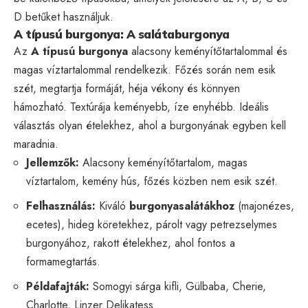
D betűket használjuk.
A típusú burgonya: A salátaburgonya
Az
A típusú burgonya
alacsony keményítőtartalommal és
magas víztartalommal rendelkezik. Főzés során nem esik
szét, megtartja formáját, héja vékony és könnyen
hámozható. Textúrája keményebb, íze enyhébb. Ideális
választás olyan ételekhez, ahol a burgonyának egyben kell
maradnia.
Jellemzők:
Alacsony keményítőtartalom, magas
víztartalom, kemény hús, főzés közben nem esik szét.
Felhasználás:
Kiváló
burgonyasalátákhoz
(majonézes,
ecetes), hideg köretekhez, párolt vagy petrezselymes
burgonyához, rakott ételekhez, ahol fontos a
formamegtartás.
Példafajták:
Somogyi sárga kifli, Gülbaba, Cherie,
Charlotte, Linzer Delikatess.