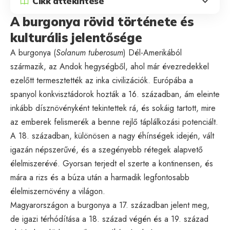
Cikk áttekintése
A burgonya rövid története és
kulturális jelentősége
A burgonya (
Solanum tuberosum
) Dél-Amerikából
származik, az Andok hegységből, ahol már évezredekkel
ezelőtt termesztették az inka civilizációk. Európába a
spanyol konkvisztádorok hozták a 16. században, ám eleinte
inkább dísznövényként tekintettek rá, és sokáig tartott, mire
az emberek felismerék a benne rejlő táplálkozási potenciált.
A 18. században, különösen a nagy éhínségek idején, vált
igazán népszerűvé, és a szegényebb rétegek alapvető
élelmiszerévé. Gyorsan terjedt el szerte a kontinensen, és
mára a rizs és a búza után a harmadik legfontosabb
élelmiszernövény a világon.
Magyarországon a burgonya a 17. században jelent meg,
de igazi térhódítása a 18. század végén és a 19. század