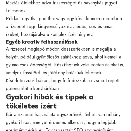
tésztás ételekhez adva frissességet és savanykás jegyet
kölcsönöz.
Például egy thai pad thai vagy egy kínai lo mein receptben
a rizsecet segít kiegyensúlyozni az édes, sós és umami
ízeket, hozzájárulva a komplex ízélményhez.
Egyéb kreatív felhasználások
A rizsecet meglepő módon desszertekben is megállja a
helyét, például gyümölcsös salátákhoz adva, ahol kiemeli a
gyümölcsök édességét. Készíthetünk vele ecetes italokat is,
amelyek frissítőek és jótékony hatásúak lehetnek.
Kísérletezzünk bátran, hogy felfedezzük a rizsecet rejtett
potenciálját a konyhánkban.
Gyakori hibák és tippek a
tökéletes ízért
Bár a rizsecet használata egyszerűnek tűnhet, van néhány
gyakori hiba, amelyet érdemes elkerülni, hogy a legjobb
eredményt érjük el. Egy tapasztalt SEO szövegíróként