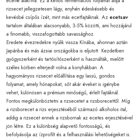
ecetté alakítva. Ez a kettős fermentációs folyamat adja a
rizsecet jellegzetesen lágy, enyhén édeskésebb és
kevésbé csípős ízét, mint más ecetfajtáknak. Az
ecetsav
tartalom általában alacsonyabb, 3-5% közötti, ami hozzájárul
a finomabb, visszafogottabb savassághoz.
Eredete évezredekre nyúlik vissza Kínába, ahonnan aztán
Japánba és más ázsiai országokba is eljutott. Kezdetben
gyógyszerként és tartósítószerként is használták, mielőtt
széles körben elterjedt volna a konyhákban. A
hagyományos rizsecet előállítása egy lassú, gondos
folyamat, amely hónapokat, sőt akár éveket is igénybe
vehet, különösen a prémium minőségű, érlelt fajtáknál.
Fontos megkülönböztetni a rizsecetet a rizsborecettől. Míg
a rizsborecet a rizs erjesztéséből származó alkoholos ital,
addig a rizsecet ennek a rizsbornak az ecetes erjesztésével
jön létre. Ez a különbség alapvető fontosságú, és
befolyásolja az ízprofilt és a felhasználási lehetőségeket is.