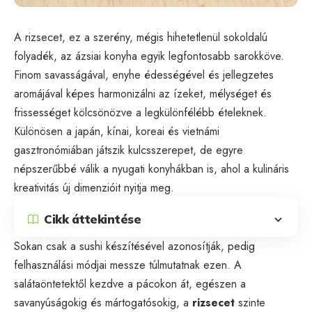
A rizsecet, ez a szerény, mégis hihetetlenül sokoldalú
folyadék, az ázsiai konyha egyik legfontosabb sarokköve.
Finom savasságával, enyhe édességével és jellegzetes
aromájával képes harmonizálni az ízeket, mélységet és
frissességet kölcsönözve a legkülönfélébb ételeknek.
Különösen a japán, kínai, koreai és vietnámi
gasztronómiában játszik kulcsszerepet, de egyre
népszerűbbé válik a nyugati konyhákban is, ahol a kulináris
kreativitás új dimenzióit nyitja meg.
Cikk áttekintése
Sokan csak a sushi készítésével azonosítják, pedig
felhasználási módjai messze túlmutatnak ezen. A
salátaöntetektől kezdve a pácokon át, egészen a
savanyúságokig és mártogatósokig, a
rizsecet
szinte