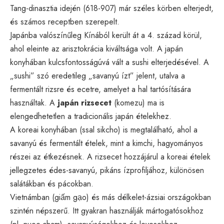
Tang-dinasztia idején (618-907) már széles körben elterjedt,
és számos receptben szerepelt.
Japánba valószínűleg Kínából került át a 4. század körül,
ahol eleinte az arisztokrácia kiváltsága volt. A japán
konyhában kulcsfontosságúvá vált a sushi elterjedésével. A
„sushi” szó eredetileg „savanyú ízt” jelent, utalva a
fermentált rizsre és ecetre, amelyet a hal tartósítására
használtak. A
japán rizsecet
(komezu) ma is
elengedhetetlen a tradicionális japán ételekhez.
A koreai konyhában (ssal sikcho) is megtalálható, ahol a
savanyú és fermentált ételek, mint a kimchi, hagyományos
részei az étkezésnek. A rizsecet hozzájárul a koreai ételek
jellegzetes édes-savanyú, pikáns ízprofiljához, különösen
salátákban és pácokban.
Vietnámban (giấm gạo) és más délkelet-ázsiai országokban
szintén népszerű. Itt gyakran használják mártogatósokhoz