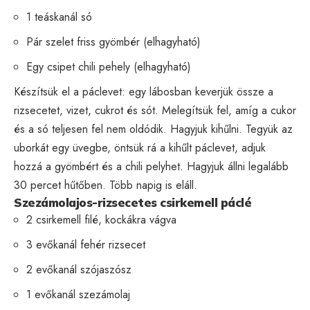
1 teáskanál só
Pár szelet friss gyömbér (elhagyható)
Egy csipet chili pehely (elhagyható)
Készítsük el a páclevet: egy lábosban keverjük össze a
rizsecetet, vizet, cukrot és sót. Melegítsük fel, amíg a cukor
és a só teljesen fel nem oldódik. Hagyjuk kihűlni. Tegyük az
uborkát egy üvegbe, öntsük rá a kihűlt páclevet, adjuk
hozzá a gyömbért és a chili pelyhet. Hagyjuk állni legalább
30 percet hűtőben. Több napig is eláll.
Szezámolajos-rizsecetes csirkemell páclé
2 csirkemell filé, kockákra vágva
3 evőkanál fehér rizsecet
2 evőkanál szójaszósz
1 evőkanál szezámolaj