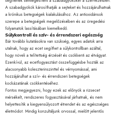
segítenek semlegesíteni a szabadgyököket a szervezetben.
A szabadgyökök károsíthatják a sejteket és hozzájárulhatnak
a krónikus betegségek kialakulásához. Az antioxidánsok
szerepe a betegségek megelőzésében és az öregedési
folyamatok lassításában kiemelkedő.
Súlykontroll és szív- és érrendszeri egészség
Bár további kutatásokra van szükség, egyes adatok arra
utalnak, hogy az ecet segíthet a súlykontrollban azáltal,
hogy növeli a telítettség érzését és csökkenti az étvágyat.
Ezenkívül, az ecetfogyasztást összefüggésbe hozták az
alacsonyabb koleszterinszinttel és vérnyomással, ami
hozzájárulhat a szív- és érrendszeri betegségek
kockázatának csökkentéséhez.
Fontos megjegyezni, hogy ezek az előnyök a rizsecet
mérsékelt, rendszeres fogyasztásával járhatnak, és nem
helyettesítik a kiegyensúlyozott étrendet és az egészséges
életmódot. Mindig konzultáljunk orvossal, mielőtt jelentős