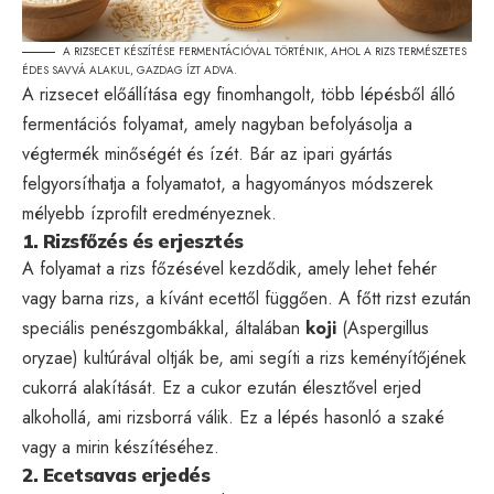
A RIZSECET KÉSZÍTÉSE FERMENTÁCIÓVAL TÖRTÉNIK, AHOL A RIZS TERMÉSZETES
ÉDES SAVVÁ ALAKUL, GAZDAG ÍZT ADVA.
A rizsecet előállítása egy finomhangolt, több lépésből álló
fermentációs folyamat, amely nagyban befolyásolja a
végtermék minőségét és ízét. Bár az ipari gyártás
felgyorsíthatja a folyamatot, a hagyományos módszerek
mélyebb ízprofilt eredményeznek.
1. Rizsfőzés és erjesztés
A folyamat a rizs főzésével kezdődik, amely lehet fehér
vagy barna rizs, a kívánt ecettől függően. A főtt rizst ezután
speciális penészgombákkal, általában
koji
(Aspergillus
oryzae) kultúrával oltják be, ami segíti a rizs keményítőjének
cukorrá alakítását. Ez a cukor ezután élesztővel erjed
alkohollá, ami rizsborrá válik. Ez a lépés hasonló a szaké
vagy a mirin készítéséhez.
2. Ecetsavas erjedés