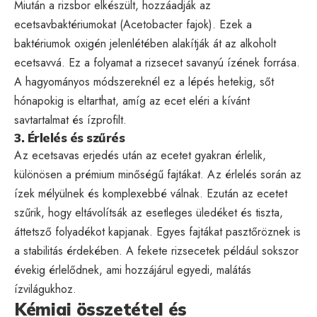
Miután a rizsbor elkészült, hozzáadják az
ecetsavbaktériumokat (Acetobacter fajok). Ezek a
baktériumok oxigén jelenlétében alakítják át az alkoholt
ecetsavvá. Ez a folyamat a rizsecet savanyú ízének forrása.
A hagyományos módszereknél ez a lépés hetekig, sőt
hónapokig is eltarthat, amíg az ecet eléri a kívánt
savtartalmat és ízprofilt.
3. Érlelés és szűrés
Az ecetsavas erjedés után az ecetet gyakran érlelik,
különösen a prémium minőségű fajtákat. Az érlelés során az
ízek mélyülnek és komplexebbé válnak. Ezután az ecetet
szűrik, hogy eltávolítsák az esetleges üledéket és tiszta,
áttetsző folyadékot kapjanak. Egyes fajtákat pasztőröznek is
a stabilitás érdekében. A fekete rizsecetek például sokszor
évekig érlelődnek, ami hozzájárul egyedi, malátás
ízvilágukhoz.
Kémiai összetétel és