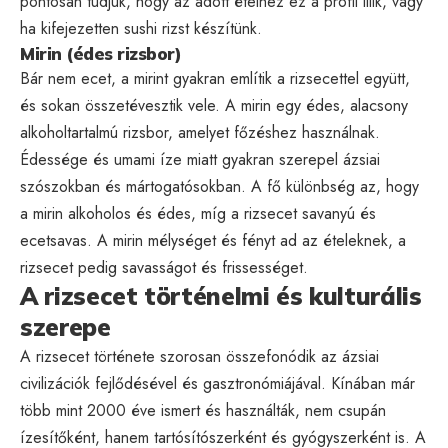
pontosan tudjuk, hogy az adott ételhez ez a profil illik, vagy
ha kifejezetten sushi rizst készítünk.
Mirin (édes rizsbor)
Bár nem ecet, a mirint gyakran említik a rizsecettel együtt,
és sokan összetévesztik vele. A mirin egy édes, alacsony
alkoholtartalmú rizsbor, amelyet főzéshez használnak.
Édessége és umami íze miatt gyakran szerepel ázsiai
szószokban és mártogatósokban. A fő különbség az, hogy
a mirin alkoholos és édes, míg a rizsecet savanyú és
ecetsavas. A mirin mélységet és fényt ad az ételeknek, a
rizsecet pedig savasságot és frissességet.
A rizsecet történelmi és kulturális
szerepe
A rizsecet története szorosan összefonódik az ázsiai
civilizációk fejlődésével és gasztronómiájával. Kínában már
több mint 2000 éve ismert és használták, nem csupán
ízesítőként, hanem tartósítószerként és gyógyszerként is. A