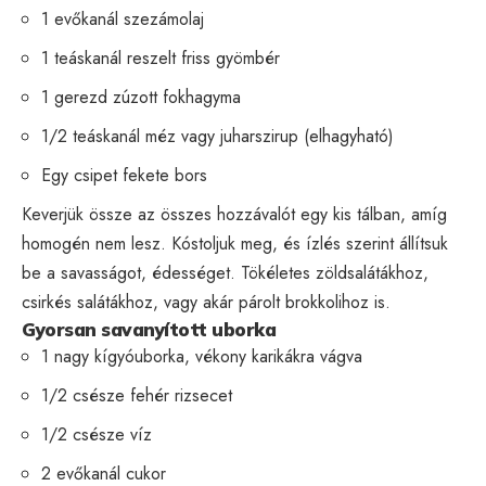
1 evőkanál szezámolaj
1 teáskanál reszelt friss gyömbér
1 gerezd zúzott fokhagyma
1/2 teáskanál méz vagy juharszirup (elhagyható)
Egy csipet fekete bors
Keverjük össze az összes hozzávalót egy kis tálban, amíg
homogén nem lesz. Kóstoljuk meg, és ízlés szerint állítsuk
be a savasságot, édességet. Tökéletes zöldsalátákhoz,
csirkés salátákhoz, vagy akár párolt brokkolihoz is.
Gyorsan savanyított uborka
1 nagy kígyóuborka, vékony karikákra vágva
1/2 csésze fehér rizsecet
1/2 csésze víz
2 evőkanál cukor