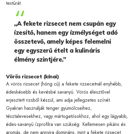
textúrát.
„A fekete rizsecet nem csupán egy
ízesítő, hanem egy ízmélységet adó
összetevő, amely képes felemelni
egy egyszerű ételt a kulináris
élmény szintjére.”
Vörös rizsecet (kínai)
A vörös rizsecet (hóng cù) a fekete rizsecetnél enyhébb,
édeskésebb és kevésbé savanyú. Vörös élesztővel
erjesztett rizsből készül, ami adja jellegzetes színét.
Gyakran használják tenger gyümölcseihez,
tésztalevesekhez, vagy mártogatósokhoz, ahol egy lágyabb,
édes-savanyú ízprofilra van szükség. Kellemesen pikáns és
aromás, de nem annyira domináns, mint a fekete rizsecet.