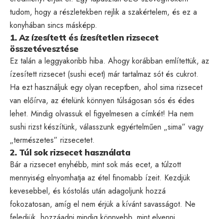
tudom, hogy a részletekben rejlik a szakértelem, és ez a
konyhában sincs másképp.
1. Az ízesített és ízesítetlen rizsecet
összetévesztése
Ez talán a leggyakoribb hiba. Ahogy korábban említettük, az
ízesített rizsecet (sushi ecet) már tartalmaz sót és cukrot.
Ha ezt használjuk egy olyan receptben, ahol sima rizsecet
van előírva, az ételünk könnyen túlságosan sós és édes
lehet. Mindig olvassuk el figyelmesen a címkét! Ha nem
sushi rizst készítünk, válasszunk egyértelműen „sima” vagy
„természetes” rizsecetet.
2. Túl sok rizsecet használata
Bár a rizsecet enyhébb, mint sok más ecet, a túlzott
mennyiség elnyomhatja az étel finomabb ízeit. Kezdjük
kevesebbel, és kóstolás után adagoljunk hozzá
fokozatosan, amíg el nem érjük a kívánt savasságot. Ne
feledjük, hozzáadni mindig könnyebb, mint elvenni.