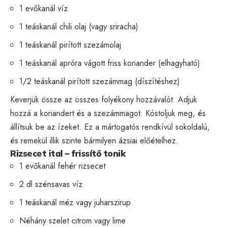
1 evőkanál víz
1 teáskanál chili olaj (vagy sriracha)
1 teáskanál pirított szezámolaj
1 teáskanál apróra vágott friss koriander (elhagyható)
1/2 teáskanál pirított szezámmag (díszítéshez)
Keverjük össze az összes folyékony hozzávalót. Adjuk
hozzá a koriandert és a szezámmagot. Kóstoljuk meg, és
állítsuk be az ízeket. Ez a mártogatós rendkívül sokoldalú,
és remekül illik szinte bármilyen ázsiai előételhez.
Rizsecet ital – frissítő tonik
1 evőkanál fehér rizsecet
2 dl szénsavas víz
1 teáskanál méz vagy juharszirup
Néhány szelet citrom vagy lime