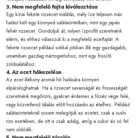
3. Nem megfelelő fajta kiválasztása
Egy kínai fekete rizsecet malátás, mély íze teljesen más
hatást kelt egy könnyed salátaöntetben, mint egy japán
fehér rizsecet. Gondoljuk át, milyen ízprofilt szeretnénk
elérni, és ehhez válasszuk ki a megfelelő ecetfajtát. A
fekete rizsecet például sokkal jobban illik egy gazdagabb,
umamiban gazdag mártogatóshoz, mint egy frissítő
zöldsalátához.
4. Az ecet hőkezelése
Az ecet illékony aromái hő hatására könnyen
elpárologhatnak. Ha a rizsecet savasságát és frissességét
szeretnénk megőrizni, gyakran érdemes a főzés vége felé,
vagy közvetlenül tálalás előtt hozzáadni az ételhez. Például
salátaönteteknél sosem melegítjük az ecetet, csak a sushi
rizs esetében, de ott is csak addig, amíg a cukor és só fel
nem oldódik.
5. Nem megfelelő tárolás