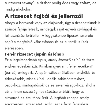
A rizsecet savanyú, a rizsbor pedig édes vagy száraz, de
mindig alkoholos.
A rizsecet fajtái és jellemzői
Ahogy a boroknak vagy az olajoknak, úgy a rizseceteknek is
számos fajtája létezik, mindegyik saját egyedi ízvilággal és
felhasználási területtel. A leggyakoribb típusok ismerete
segít a megfelelő választásban és az autentikus ízek
elérésében.
Fehér rizsecet (japán és kínai)
Ez a legelterjedtebb típus, amely áttetsző színű és tiszta,
enyhén édeskés ízű. Kínában gyakran „fehér ecetként”
(bái cù) emlegetik. A japán változat általában enyhébb és
édeskésebb, mint a kínai. Ideális salátaöntetekhez,
pácokhoz, mártogatósokhoz és savanyúságokhoz, ahol a
cél a finom savasság hozzáadása anélkül, hogy az
elnyomná az étel többi ízét. A legtöbb recept, amely
egyszerűen „rizsecetet” említ, ezt a fajtát feltételezi.