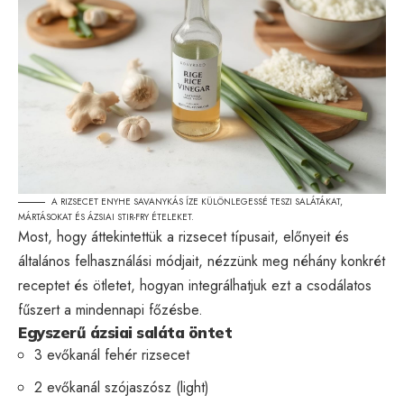
A RIZSECET ENYHE SAVANYKÁS ÍZE KÜLÖNLEGESSÉ TESZI SALÁTÁKAT,
MÁRTÁSOKAT ÉS ÁZSIAI STIR-FRY ÉTELEKET.
Most, hogy áttekintettük a rizsecet típusait, előnyeit és
általános felhasználási módjait, nézzünk meg néhány konkrét
receptet és ötletet, hogyan integrálhatjuk ezt a csodálatos
fűszert a mindennapi főzésbe.
Egyszerű ázsiai saláta öntet
3 evőkanál fehér rizsecet
2 evőkanál szójaszósz (light)