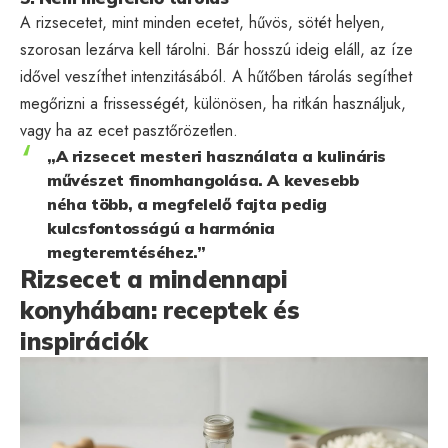
A rizsecetet, mint minden ecetet, hűvös, sötét helyen,
szorosan lezárva kell tárolni. Bár hosszú ideig eláll, az íze
idővel veszíthet intenzitásából. A hűtőben tárolás segíthet
megőrizni a frissességét, különösen, ha ritkán használjuk,
vagy ha az ecet pasztőrözetlen.
„A rizsecet mesteri használata a kulináris
művészet finomhangolása. A kevesebb
néha több, a megfelelő fajta pedig
kulcsfontosságú a harmónia
megteremtéséhez.”
Rizsecet a mindennapi
konyhában: receptek és
inspirációk