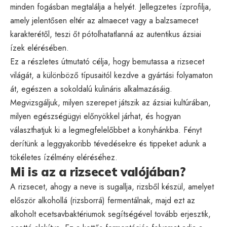
minden fogásban megtalálja a helyét. Jellegzetes ízprofilja,
amely jelentősen eltér az almaecet vagy a balzsamecet
karakterétől, teszi őt pótolhatatlanná az autentikus ázsiai
ízek elérésében.
Ez a részletes útmutató célja, hogy bemutassa a rizsecet
világát, a különböző típusaitól kezdve a gyártási folyamaton
át, egészen a sokoldalú kulináris alkalmazásáig.
Megvizsgáljuk, milyen szerepet játszik az ázsiai kultúrában,
milyen egészségügyi előnyökkel járhat, és hogyan
választhatjuk ki a legmegfelelőbbet a konyhánkba. Fényt
derítünk a leggyakoribb tévedésekre és tippeket adunk a
tökéletes ízélmény eléréséhez.
Mi is az a rizsecet valójában?
A rizsecet, ahogy a neve is sugallja, rizsből készül, amelyet
először alkohollá (rizsborrá) fermentálnak, majd ezt az
alkoholt ecetsavbaktériumok segítségével tovább erjesztik,