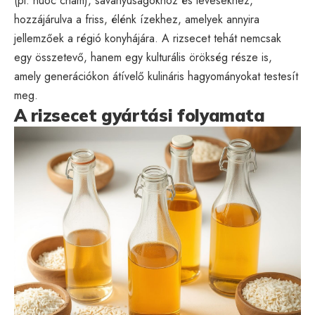
(pl. nuoc cham), savanyúságokhoz és levesekhez,
hozzájárulva a friss, élénk ízekhez, amelyek annyira
jellemzőek a régió konyhájára. A rizsecet tehát nemcsak
egy összetevő, hanem egy kulturális örökség része is,
amely generációkon átívelő kulináris hagyományokat testesít
meg.
A rizsecet gyártási folyamata