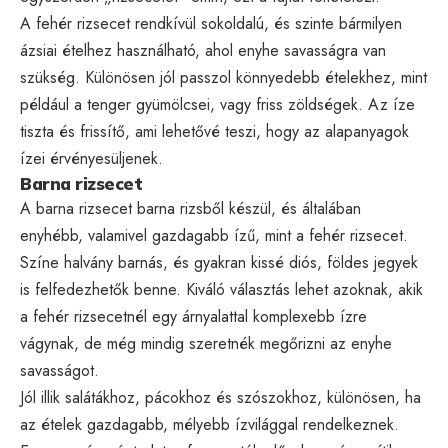
A fehér rizsecet rendkívül sokoldalú, és szinte bármilyen
ázsiai ételhez használható, ahol enyhe savasságra van
szükség. Különösen jól passzol könnyedebb ételekhez, mint
például a tenger gyümölcsei, vagy friss zöldségek. Az íze
tiszta és frissítő, ami lehetővé teszi, hogy az alapanyagok
ízei érvényesüljenek.
Barna rizsecet
A barna rizsecet barna rizsből készül, és általában
enyhébb, valamivel gazdagabb ízű, mint a fehér rizsecet.
Színe halvány barnás, és gyakran kissé diós, földes jegyek
is felfedezhetők benne. Kiváló választás lehet azoknak, akik
a fehér rizsecetnél egy árnyalattal komplexebb ízre
vágynak, de még mindig szeretnék megőrizni az enyhe
savasságot.
Jól illik salátákhoz, pácokhoz és szószokhoz, különösen, ha
az ételek gazdagabb, mélyebb ízvilággal rendelkeznek.