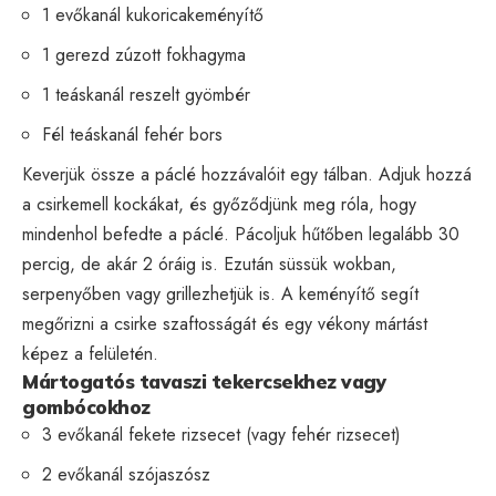
1 evőkanál kukoricakeményítő
1 gerezd zúzott fokhagyma
1 teáskanál reszelt gyömbér
Fél teáskanál fehér bors
Keverjük össze a páclé hozzávalóit egy tálban. Adjuk hozzá
a csirkemell kockákat, és győződjünk meg róla, hogy
mindenhol befedte a páclé. Pácoljuk hűtőben legalább 30
percig, de akár 2 óráig is. Ezután süssük wokban,
serpenyőben vagy grillezhetjük is. A keményítő segít
megőrizni a csirke szaftosságát és egy vékony mártást
képez a felületén.
Mártogatós tavaszi tekercsekhez vagy
gombócokhoz
3 evőkanál fekete rizsecet (vagy fehér rizsecet)
2 evőkanál szójaszósz