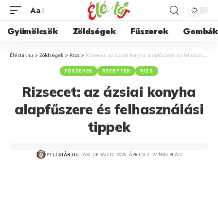
Aa
Gyümölcsök
Zöldségek
Fűszerek
Gombá
Éléstár.hu
>
Zöldségek
>
Rizs
>
Rizsecet: az ázsiai konyha alapfűszere és felhasználási tippek
FŰSZEREK
RECEPTEK
RIZS
Rizsecet: az ázsiai konyha
alapfűszere és felhasználási
tippek
BY
ÉLÉSTÁR.HU
LAST UPDATED: 2026. ÁPRILIS 2.
27 MIN READ