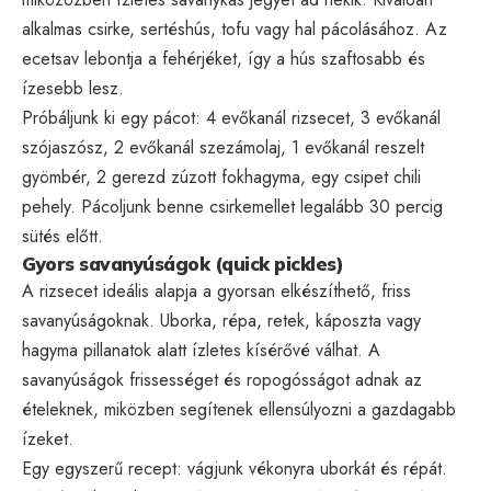
alkalmas csirke, sertéshús, tofu vagy hal pácolásához. Az
ecetsav lebontja a fehérjéket, így a hús szaftosabb és
ízesebb lesz.
Próbáljunk ki egy pácot: 4 evőkanál rizsecet, 3 evőkanál
szójaszósz, 2 evőkanál szezámolaj, 1 evőkanál reszelt
gyömbér, 2 gerezd zúzott fokhagyma, egy csipet chili
pehely. Pácoljunk benne csirkemellet legalább 30 percig
sütés előtt.
Gyors savanyúságok (quick pickles)
A rizsecet ideális alapja a gyorsan elkészíthető, friss
savanyúságoknak. Uborka, répa, retek, káposzta vagy
hagyma pillanatok alatt ízletes kísérővé válhat. A
savanyúságok frissességet és ropogósságot adnak az
ételeknek, miközben segítenek ellensúlyozni a gazdagabb
ízeket.
Egy egyszerű recept: vágjunk vékonyra uborkát és répát.