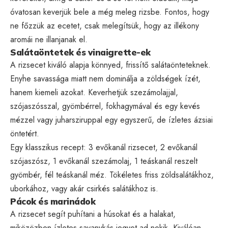
óvatosan keverjük bele a még meleg rizsbe. Fontos, hogy
ne főzzük az ecetet, csak melegítsük, hogy az illékony
aromái ne illanjanak el.
Salátaöntetek és vinaigrette-ek
A rizsecet kiváló alapja könnyed, frissítő salátaönteteknek.
Enyhe savassága miatt nem dominálja a zöldségek ízét,
hanem kiemeli azokat. Keverhetjük szezámolajjal,
szójaszósszal, gyömbérrel, fokhagymával és egy kevés
mézzel vagy juharsziruppal egy egyszerű, de ízletes ázsiai
öntetért.
Egy klasszikus recept: 3 evőkanál rizsecet, 2 evőkanál
szójaszósz, 1 evőkanál szezámolaj, 1 teáskanál reszelt
gyömbér, fél teáskanál méz. Tökéletes friss zöldsalátákhoz,
uborkához, vagy akár csirkés salátákhoz is.
Pácok és marinádok
A rizsecet segít puhítani a húsokat és a halakat,
miközözben ízletes savanykás jegyet ad nekik. Kiválóan