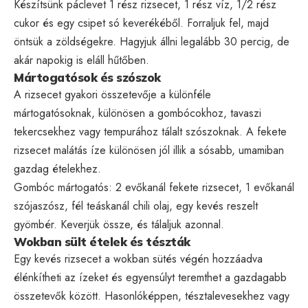
Készítsünk páclevet 1 rész rizsecet, 1 rész víz, 1/2 rész
cukor és egy csipet só keverékéből. Forraljuk fel, majd
öntsük a zöldségekre. Hagyjuk állni legalább 30 percig, de
akár napokig is eláll hűtőben.
Mártogatósok és szószok
A rizsecet gyakori összetevője a különféle
mártogatósoknak, különösen a gombócokhoz, tavaszi
tekercsekhez vagy tempurához tálalt szószoknak. A fekete
rizsecet malátás íze különösen jól illik a sósabb, umamiban
gazdag ételekhez.
Gombóc mártogatós: 2 evőkanál fekete rizsecet, 1 evőkanál
szójaszósz, fél teáskanál chili olaj, egy kevés reszelt
gyömbér. Keverjük össze, és tálaljuk azonnal.
Wokban sült ételek és tészták
Egy kevés rizsecet a wokban sütés végén hozzáadva
élénkítheti az ízeket és egyensúlyt teremthet a gazdagabb
összetevők között. Hasonlóképpen, tésztalevesekhez vagy