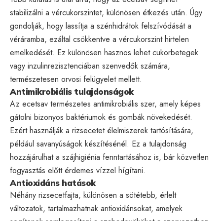
stabilizálni a vércukorszintet, különösen étkezés után. Úgy
gondolják, hogy lassítja a szénhidrátok felszívódását a
véráramba, ezáltal csökkentve a vércukorszint hirtelen
emelkedését. Ez különösen hasznos lehet cukorbetegek
vagy inzulinrezisztenciában szenvedők számára,
természetesen orvosi felügyelet mellett.
Antimikrobiális tulajdonságok
Az ecetsav természetes antimikrobiális szer, amely képes
gátolni bizonyos baktériumok és gombák növekedését.
Ezért használják a rizsecetet élelmiszerek tartósítására,
például savanyúságok készítésénél. Ez a tulajdonság
hozzájárulhat a szájhigiénia fenntartásához is, bár közvetlen
fogyasztás előtt érdemes vízzel hígítani.
Antioxidáns hatások
Néhány rizsecetfajta, különösen a sötétebb, érlelt
változatok, tartalmazhatnak antioxidánsokat, amelyek