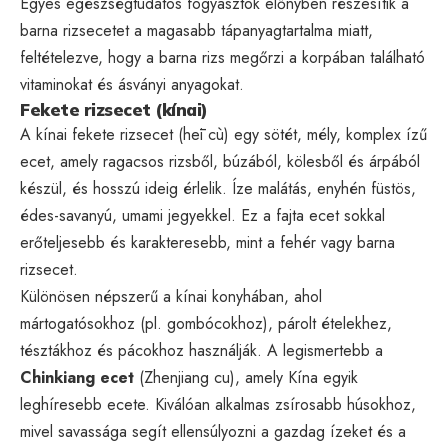
Egyes egészségtudatos fogyasztók előnyben részesítik a
barna rizsecetet a magasabb tápanyagtartalma miatt,
feltételezve, hogy a barna rizs megőrzi a korpában található
vitaminokat és ásványi anyagokat.
Fekete rizsecet (kínai)
A kínai fekete rizsecet (hēi cù) egy sötét, mély, komplex ízű
ecet, amely ragacsos rizsből, búzából, kölesből és árpából
készül, és hosszú ideig érlelik. Íze malátás, enyhén füstös,
édes-savanyú, umami jegyekkel. Ez a fajta ecet sokkal
erőteljesebb és karakteresebb, mint a fehér vagy barna
rizsecet.
Különösen népszerű a kínai konyhában, ahol
mártogatósokhoz (pl. gombócokhoz), párolt ételekhez,
tésztákhoz és pácokhoz használják. A legismertebb a
Chinkiang ecet
(Zhenjiang cu), amely Kína egyik
leghíresebb ecete. Kiválóan alkalmas zsírosabb húsokhoz,
mivel savassága segít ellensúlyozni a gazdag ízeket és a