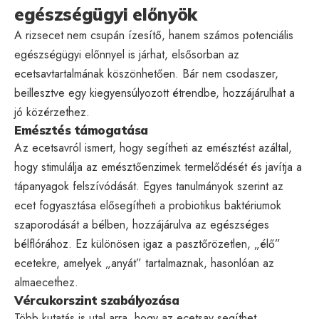
egészségügyi előnyök
A rizsecet nem csupán ízesítő, hanem számos potenciális
egészségügyi előnnyel is járhat, elsősorban az
ecetsavtartalmának köszönhetően. Bár nem csodaszer,
beillesztve egy kiegyensúlyozott étrendbe, hozzájárulhat a
jó közérzethez.
Emésztés támogatása
Az ecetsavról ismert, hogy segítheti az emésztést azáltal,
hogy stimulálja az emésztőenzimek termelődését és javítja a
tápanyagok felszívódását. Egyes tanulmányok szerint az
ecet fogyasztása elősegítheti a probiotikus baktériumok
szaporodását a bélben, hozzájárulva az egészséges
bélflórához. Ez különösen igaz a pasztőrözetlen, „élő”
ecetekre, amelyek „anyát” tartalmaznak, hasonlóan az
almaecethez.
Vércukorszint szabályozása
Több kutatás is utal arra, hogy az ecetsav segíthet