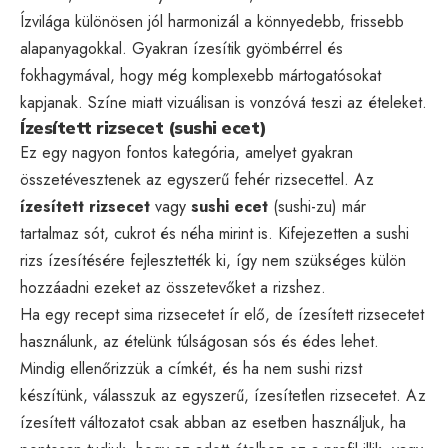
Ízvilága különösen jól harmonizál a könnyedebb, frissebb
alapanyagokkal. Gyakran ízesítik gyömbérrel és
fokhagymával, hogy még komplexebb mártogatósokat
kapjanak. Színe miatt vizuálisan is vonzóvá teszi az ételeket.
Ízesített rizsecet (sushi ecet)
Ez egy nagyon fontos kategória, amelyet gyakran
összetévesztenek az egyszerű fehér rizsecettel. Az
ízesített rizsecet
vagy
sushi ecet
(sushi-zu) már
tartalmaz sót, cukrot és néha mirint is. Kifejezetten a sushi
rizs ízesítésére fejlesztették ki, így nem szükséges külön
hozzáadni ezeket az összetevőket a rizshez.
Ha egy recept sima rizsecetet ír elő, de ízesített rizsecetet
használunk, az ételünk túlságosan sós és édes lehet.
Mindig ellenőrizzük a címkét, és ha nem sushi rizst
készítünk, válasszuk az egyszerű, ízesítetlen rizsecetet. Az
ízesített változatot csak abban az esetben használjuk, ha