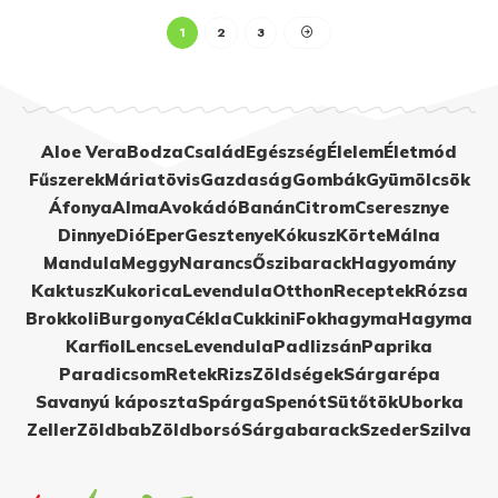
1
2
3
Aloe Vera
Bodza
Család
Egészség
Élelem
Életmód
Fűszerek
Máriatövis
Gazdaság
Gombák
Gyümölcsök
Áfonya
Alma
Avokádó
Banán
Citrom
Cseresznye
Dinnye
Dió
Eper
Gesztenye
Kókusz
Körte
Málna
Mandula
Meggy
Narancs
Őszibarack
Hagyomány
Kaktusz
Kukorica
Levendula
Otthon
Receptek
Rózsa
Brokkoli
Burgonya
Cékla
Cukkini
Fokhagyma
Hagyma
Karfiol
Lencse
Levendula
Padlizsán
Paprika
Paradicsom
Retek
Rizs
Zöldségek
Sárgarépa
Savanyú káposzta
Spárga
Spenót
Sütőtök
Uborka
Zeller
Zöldbab
Zöldborsó
Sárgabarack
Szeder
Szilva