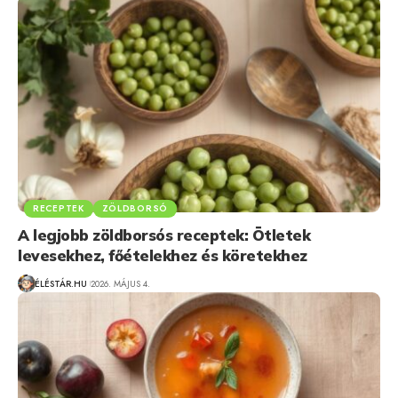
RECEPTEK
ZÖLDBORSÓ
A legjobb zöldborsós receptek: Ötletek
levesekhez, főételekhez és köretekhez
ÉLÉSTÁR.HU
2026. MÁJUS 4.