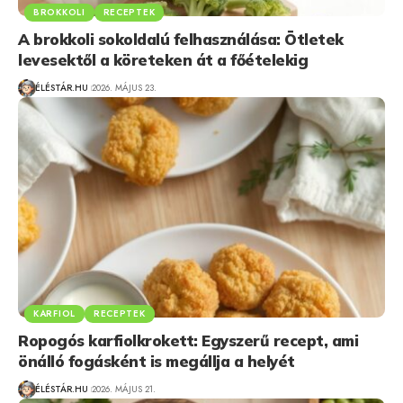
BROKKOLI
RECEPTEK
A brokkoli sokoldalú felhasználása: Ötletek
levesektől a köreteken át a főételekig
ÉLÉSTÁR.HU
2026. MÁJUS 23.
KARFIOL
RECEPTEK
Ropogós karfiolkrokett: Egyszerű recept, ami
önálló fogásként is megállja a helyét
ÉLÉSTÁR.HU
2026. MÁJUS 21.