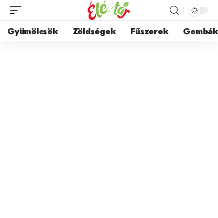
Gyümölcsök
Zöldségek
Fűszerek
Gombá