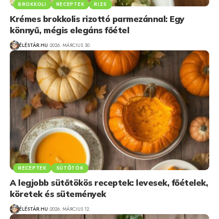
BROKKOLI
RECEPTEK
RIZS
Krémes brokkolis rizottó parmezánnal: Egy
könnyű, mégis elegáns főétel
ÉLÉSTÁR.HU
2026. MÁRCIUS 30.
RECEPTEK
SÜTŐTÖK
A legjobb sütőtökös receptek: levesek, főételek,
köretek és sütemények
ÉLÉSTÁR.HU
2026. MÁRCIUS 12.