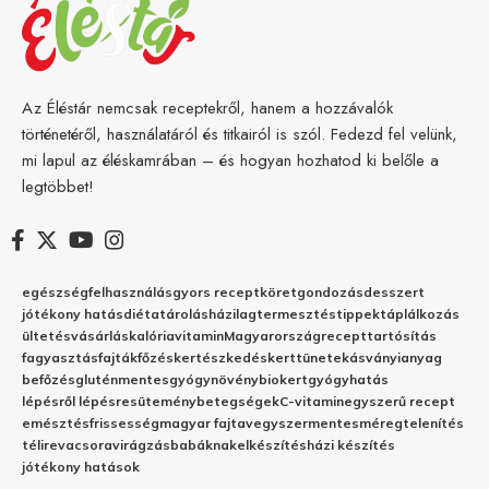
Az Éléstár nemcsak receptekről, hanem a hozzávalók
történetéről, használatáról és titkairól is szól. Fedezd fel velünk,
mi lapul az éléskamrában – és hogyan hozhatod ki belőle a
legtöbbet!
egészség
felhasználás
gyors recept
köret
gondozás
desszert
jótékony hatás
diéta
tárolás
házilag
termesztés
tippek
táplálkozás
ültetés
vásárlás
kalória
vitamin
Magyarország
recept
tartósítás
fagyasztás
fajták
főzés
kertészkedés
kert
tünetek
ásványianyag
befőzés
gluténmentes
gyógynövény
biokert
gyógyhatás
lépésről lépésre
sütemény
betegségek
C-vitamin
egyszerű recept
emésztés
frissesség
magyar fajta
vegyszermentes
méregtelenítés
télire
vacsora
virágzás
babáknak
elkészítés
házi készítés
jótékony hatások