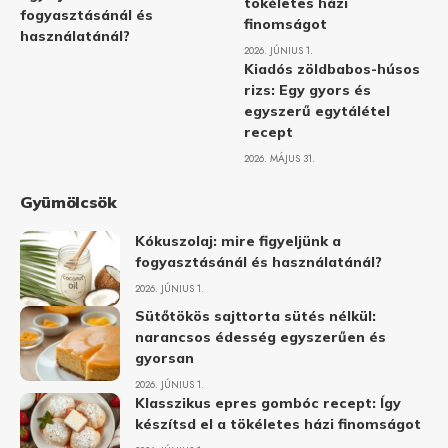
tökéletes házi
fogyasztásánál és
finomságot
használatánál?
2026. JÚNIUS 1.
Kiadós zöldbabos-húsos
rizs: Egy gyors és
egyszerű egytálétel
recept
2026. MÁJUS 31.
Gyümölcsök
Kókuszolaj: mire figyeljünk a
fogyasztásánál és használatánál?
2026. JÚNIUS 1.
Sütőtökös sajttorta sütés nélkül:
narancsos édesség egyszerűen és
gyorsan
2026. JÚNIUS 1.
Klasszikus epres gombóc recept: Így
készítsd el a tökéletes házi finomságot