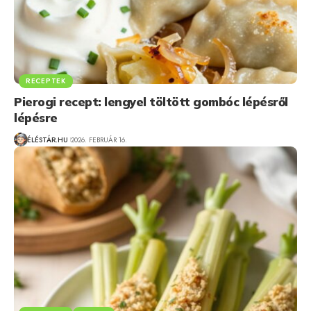
RECEPTEK
Pierogi recept: lengyel töltött gombóc lépésről
lépésre
ÉLÉSTÁR.HU
2026. FEBRUÁR 16.