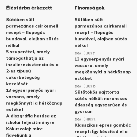
Éléstárba érkezett
Finomságok
Sütőben sült
Sütőben sült
parmezános csirkemell
parmezános csirkemell
recept – Ropogós
recept – Ropogós
bundával, olajban sütés
bundával, olajban sütés
nélkül
nélkül
5 szuperétel, amely
2026. JÚLIUS 31.
támogathatja az
13 egyserpenyős nyári
inzulinrezisztencia és a
vacsora, amely
2-es típusú
megkönnyíti a hétköznap
cukorbetegség
estéket
kezelését
2026. JÚLIUS 10.
13 egyserpenyős nyári
Sütőtökös sajttorta
vacsora, amely
sütés nélkül: narancsos
megkönnyíti a hétköznap
édesség egyszerűen és
estéket
gyorsan
A diszgráfia hatása az
2026. JÚNIUS 1.
iskolai teljesítményre
Klasszikus epres gombóc
Kókuszolaj: mire
recept: Így készítsd el a
figyeljünk a