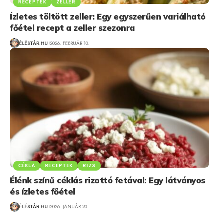
RECEPTEK
ZELLER
Ízletes töltött zeller: Egy egyszerűen variálható
főétel recept a zeller szezonra
ÉLÉSTÁR.HU
2026. FEBRUÁR 10.
CÉKLA
RECEPTEK
RIZS
Élénk színű céklás rizottó fetával: Egy látványos
és ízletes főétel
ÉLÉSTÁR.HU
2026. JANUÁR 20.