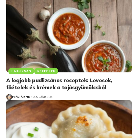
PADLIZSÁN
RECEPTEK
A legjobb padlizsános receptek: Levesek,
főételek és krémek a tojásgyümölcsből
ÉLÉSTÁR.HU
2026. MÁRCIUS 1.