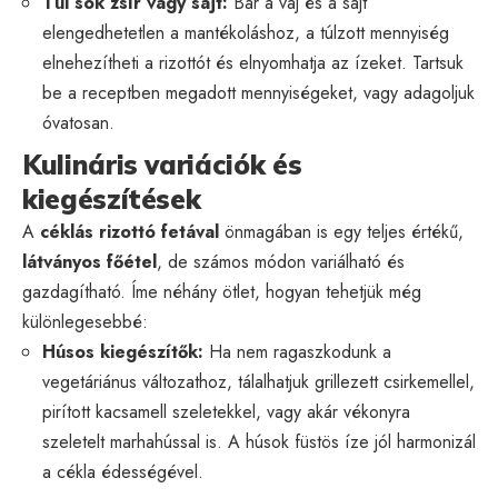
Túl sok zsír vagy sajt:
Bár a vaj és a sajt
elengedhetetlen a mantékoláshoz, a túlzott mennyiség
elnehezítheti a rizottót és elnyomhatja az ízeket. Tartsuk
be a receptben megadott mennyiségeket, vagy adagoljuk
óvatosan.
Kulináris variációk és
kiegészítések
A
céklás rizottó fetával
önmagában is egy teljes értékű,
látványos főétel
, de számos módon variálható és
gazdagítható. Íme néhány ötlet, hogyan tehetjük még
különlegesebbé:
Húsos kiegészítők:
Ha nem ragaszkodunk a
vegetáriánus változathoz, tálalhatjuk grillezett csirkemellel,
pirított kacsamell szeletekkel, vagy akár vékonyra
szeletelt marhahússal is. A húsok füstös íze jól harmonizál
a cékla édességével.