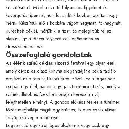
készítésénél. Mivel a rizottó folyamatos figyelmet és
kevergetést igényel, nem lesz időnk közben aprítani vagy
mérni. Készítsük elő a kockára vágott hagymát, fokhagymát,
pürésített céklát, mérjük ki a rizst, és melegítsük fel az
alaplét. Így a főzési folyamat zökkenőmentes és
stresszmentes lesz.
Összefoglaló gondolatok
Az
élénk színű céklás rizottó fetával
egy olyan étel,
amely ötvözi az olasz konyha eleganciáját a cékla tápláló
erejével és a feta sajt karakteres ízével. Ez a fogás nem
csupán egy étel, hanem egy gasztronómiai utazás, amely a
színek, illatok és ízek harmóniáján keresztül nyújt
felejthetetlen élményt. A gondos előkészítés és a türelmes
főzés meghálálja magát egy krémes, ízletes és vizuálisan
lenyűgöző végeredménnyel.
Legyen szó egy különleges alkalomról vagy csak egy