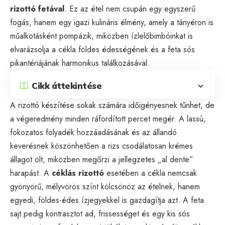
rizottó fetával
. Ez az étel nem csupán egy egyszerű
fogás, hanem egy igazi kulináris élmény, amely a tányéron is
műalkotásként pompázik, miközben ízlelőbimbóinkat is
elvarázsolja a cékla földes édességének és a feta sós
pikantériájának harmonikus találkozásával.
Cikk áttekintése
A rizottó készítése sokak számára időigényesnek tűnhet, de
a végeredmény minden ráfordított percet megér. A lassú,
fokozatos folyadék hozzáadásának és az állandó
keverésnek köszönhetően a rizs csodálatosan krémes
állagot ölt, miközben megőrzi a jellegzetes „al dente”
harapást. A
céklás rizottó
esetében a cékla nemcsak
gyönyörű, mélyvörös színt kölcsönöz az ételnek, hanem
egyedi, földes-édes ízjegyekkel is gazdagítja azt. A feta
sajt pedig kontrasztot ad, frissességet és egy kis sós