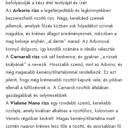
befolyásolják a kész étel textúráját és ízét.
Az
Arborio rizs
a legelterjedtebb és legkönnyebben
beszerezhető rizottó rizs. Nagy, kerekded szemek
jellemzik, amelyek főzés közben sok folyadékot szívnak
magukba, és krémes állagot eredményeznek, miközben a
mag belseje enyhén „al dente” marad. Az Arborioval
könnyű dolgozni, így kezdők számára is ideális választás.
A
Carnaroli rizs
sok séf kedvence, és gyakran „a rizsek
királyának” is nevezik. Hosszabb szemű, mint az Arborio, és
még magasabb keményítőtartalommal rendelkezik. Ez azt
jelenti, hogy még krémesebb rizottót kapunk vele, és jobban
ellenáll a túlfőzésnek is. A Carnaroli rizottók általában
gazdagabbak és selymesebbek.
A
Vialone Nano rizs
egy rövidebb szemű, kerekebb
rizsfajta, amely kiválóan alkalmas a rizottóhoz, különösen a
Veneto régióban kedvelt. Magas keményítőtartalma miatt
szintén nagyon krémes lesz tőle a rizottó, és gyorsabban fő