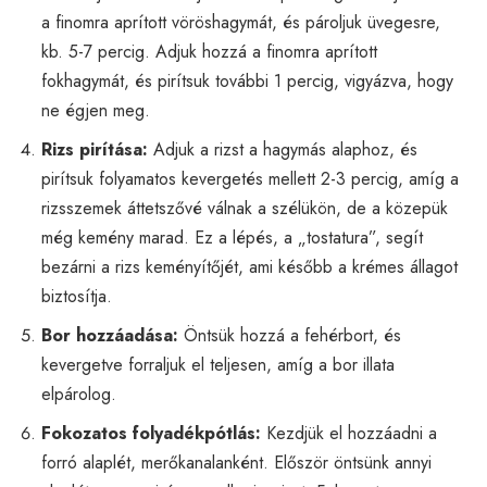
a finomra aprított vöröshagymát, és pároljuk üvegesre,
kb. 5-7 percig. Adjuk hozzá a finomra aprított
fokhagymát, és pirítsuk további 1 percig, vigyázva, hogy
ne égjen meg.
Rizs pirítása:
Adjuk a rizst a hagymás alaphoz, és
pirítsuk folyamatos kevergetés mellett 2-3 percig, amíg a
rizsszemek áttetszővé válnak a szélükön, de a közepük
még kemény marad. Ez a lépés, a „tostatura”, segít
bezárni a rizs keményítőjét, ami később a krémes állagot
biztosítja.
Bor hozzáadása:
Öntsük hozzá a fehérbort, és
kevergetve forraljuk el teljesen, amíg a bor illata
elpárolog.
Fokozatos folyadékpótlás:
Kezdjük el hozzáadni a
forró alaplét, merőkanalanként. Először öntsünk annyi