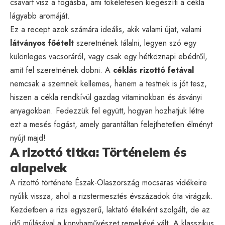
csavart visz a fogásba, ami tökéletesen kiegészíti a cékla
lágyabb aromáját.
Ez a recept azok számára ideális, akik valami újat, valami
látványos főételt
szeretnének tálalni, legyen szó egy
különleges vacsoráról, vagy csak egy hétköznapi ebédről,
amit fel szeretnének dobni. A
céklás rizottó fetával
nemcsak a szemnek kellemes, hanem a testnek is jót tesz,
hiszen a cékla rendkívül gazdag vitaminokban és ásványi
anyagokban. Fedezzük fel együtt, hogyan hozhatjuk létre
ezt a mesés fogást, amely garantáltan felejthetetlen élményt
nyújt majd!
A rizottó titka: Történelem és
alapelvek
A rizottó története Észak-Olaszország mocsaras vidékeire
nyúlik vissza, ahol a rizstermesztés évszázadok óta virágzik.
Kezdetben a rizs egyszerű, laktató ételként szolgált, de az
idő múlásával a konyhaművészet remekévé vált. A klasszikus