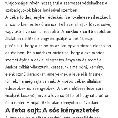
tulajdonságai révén hozzájárul a szervezet védelméhez a
szabadgyökök káros hatásaival szemben.
A cékla földes, enyhén édeskés íze tökéletesen illeszkedik
a rizottó krémes textúrájához. Felhasználhatjuk főzve, sütve,
vagy akár nyersen is, reszelve. A
céklás rizottó
esetében
általában előfőzzük vagy megsütjük a céklát, majd
pürésítjük, hogy a színe és az íze egyenletesen eloszoljon
az ételben. Ez a módszer biztosítja, hogy a rizs minden
szemét átjárja a cékla jellegzetes árnyalata és aromája.
Amikor céklát választunk, keressünk sima bőrű, kemény,
élénk színű darabokat, amelyeknek a levelei is frissnek
tűnnek, ha még rajta vannak. A kisebb céklák általában
édesebbek és zsengébbek. A cékla előkészítése során
viseljünk kesztyűt, mivel a leve sötét foltot hagyhat a bőrön
és a ruhán. A héját főzés után könnyebb eltávolítani.
A feta sajt: A sós kényeztetés
A feta sajt, ez a görög eredetű, sós, morzsálódó sajt,