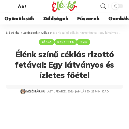
Aa
Gyümölcsök
Zöldségek
Fűszerek
Gombá
Éléstár.hu
>
Zöldségek
>
Cékla
>
Élénk színű céklás rizottó fetával: Egy látványos és ízletes főétel
CÉKLA
RECEPTEK
RIZS
Élénk színű céklás rizottó
fetával: Egy látványos és
ízletes főétel
BY
ÉLÉSTÁR.HU
LAST UPDATED: 2026. JANUÁR 20.
23 MIN READ