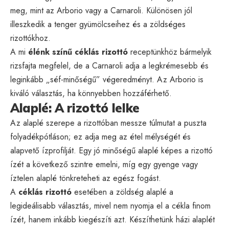
meg, mint az Arborio vagy a Carnaroli. Különösen jól
illeszkedik a tenger gyümölcseihez és a zöldséges
rizottókhoz.
A mi
élénk színű céklás rizottó
receptünkhöz bármelyik
rizsfajta megfelel, de a Carnaroli adja a legkrémesebb és
leginkább „séf-minőségű” végeredményt. Az Arborio is
kiváló választás, ha könnyebben hozzáférhető.
Alaplé: A rizottó lelke
Az alaplé szerepe a rizottóban messze túlmutat a puszta
folyadékpótláson; ez adja meg az étel mélységét és
alapvető ízprofilját. Egy jó minőségű alaplé képes a rizottó
ízét a következő szintre emelni, míg egy gyenge vagy
íztelen alaplé tönkreteheti az egész fogást.
A
céklás rizottó
esetében a zöldség alaplé a
legideálisabb választás, mivel nem nyomja el a cékla finom
ízét, hanem inkább kiegészíti azt. Készíthetünk házi alaplét