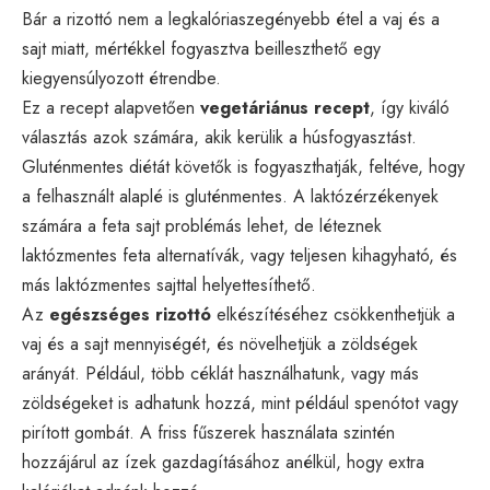
Bár a rizottó nem a legkalóriaszegényebb étel a vaj és a
sajt miatt, mértékkel fogyasztva beilleszthető egy
kiegyensúlyozott étrendbe.
Ez a recept alapvetően
vegetáriánus recept
, így kiváló
választás azok számára, akik kerülik a húsfogyasztást.
Gluténmentes diétát követők is fogyaszthatják, feltéve, hogy
a felhasznált alaplé is gluténmentes. A laktózérzékenyek
számára a feta sajt problémás lehet, de léteznek
laktózmentes feta alternatívák, vagy teljesen kihagyható, és
más laktózmentes sajttal helyettesíthető.
Az
egészséges rizottó
elkészítéséhez csökkenthetjük a
vaj és a sajt mennyiségét, és növelhetjük a zöldségek
arányát. Például, több céklát használhatunk, vagy más
zöldségeket is adhatunk hozzá, mint például spenótot vagy
pirított gombát. A friss fűszerek használata szintén
hozzájárul az ízek gazdagításához anélkül, hogy extra