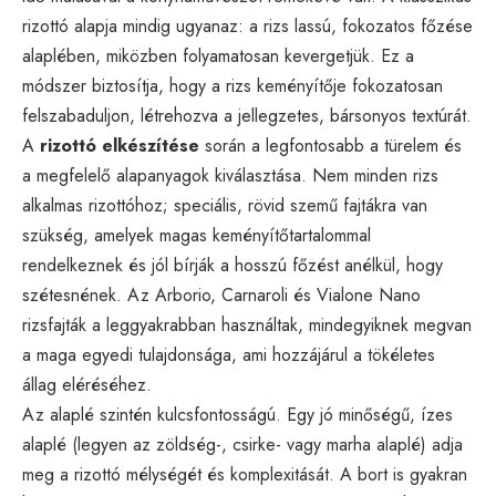
rizottó alapja mindig ugyanaz: a rizs lassú, fokozatos főzése
alaplében, miközben folyamatosan kevergetjük. Ez a
módszer biztosítja, hogy a rizs keményítője fokozatosan
felszabaduljon, létrehozva a jellegzetes, bársonyos textúrát.
A
rizottó elkészítése
során a legfontosabb a türelem és
a megfelelő alapanyagok kiválasztása. Nem minden rizs
alkalmas rizottóhoz; speciális, rövid szemű fajtákra van
szükség, amelyek magas keményítőtartalommal
rendelkeznek és jól bírják a hosszú főzést anélkül, hogy
szétesnének. Az Arborio, Carnaroli és Vialone Nano
rizsfajták a leggyakrabban használtak, mindegyiknek megvan
a maga egyedi tulajdonsága, ami hozzájárul a tökéletes
állag eléréséhez.
Az alaplé szintén kulcsfontosságú. Egy jó minőségű, ízes
alaplé (legyen az zöldség-, csirke- vagy marha alaplé) adja
meg a rizottó mélységét és komplexitását. A bort is gyakran