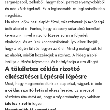
sárgarépából, zellerből, hagymából, petrezselyemgyökérből
és más zöldségekből. Ez a legfinomabb és legkontrolláltabb
megoldás.
Ha nincs időnk házi alaplét főzni, választhatunk jó minőségű
bolti alaplét is. Fontos, hogy alacsony sótartalmú terméket
keressünk, mivel a rizottó főzése során a folyadék
elpárolog, és az ízek koncentrálódnak. Így elkerülhetjük,
hogy a végén túl sós legyen az étel. Mindig melegítsük fel
az alaplét, mielőtt hozzáadjuk a rizshez. A hideg alaplé
leállítja a főzési folyamatot, és befolyásolja a rizs állagát.
A tökéletes céklás rizottó
elkészítése: Lépésről lépésre
Most, hogy megismerkedtünk az alapokkal, vágjunk is bele
a
céklás rizottó fetával
elkészítésébe. Ez a recept
részletes útmutatót ad, hogy a végeredmény egy valóban
ízletes rizottó
legyen.
Hozzávalók (4 személyre)