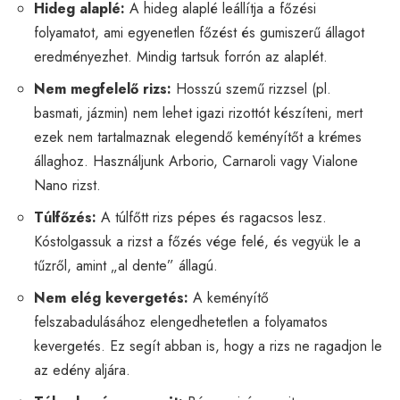
Hideg alaplé:
A hideg alaplé leállítja a főzési
folyamatot, ami egyenetlen főzést és gumiszerű állagot
eredményezhet. Mindig tartsuk forrón az alaplét.
Nem megfelelő rizs:
Hosszú szemű rizzsel (pl.
basmati, jázmin) nem lehet igazi rizottót készíteni, mert
ezek nem tartalmaznak elegendő keményítőt a krémes
állaghoz. Használjunk Arborio, Carnaroli vagy Vialone
Nano rizst.
Túlfőzés:
A túlfőtt rizs pépes és ragacsos lesz.
Kóstolgassuk a rizst a főzés vége felé, és vegyük le a
tűzről, amint „al dente” állagú.
Nem elég kevergetés:
A keményítő
felszabadulásához elengedhetetlen a folyamatos
kevergetés. Ez segít abban is, hogy a rizs ne ragadjon le
az edény aljára.