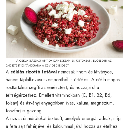
A CÉKLA GAZDAG ANTIOXIDÁNSOKBAN ÉS ROSTOKBAN, ELŐSEGÍTI AZ
EMÉSZTÉST ÉS TÁMOGATJA A SZÍV EGÉSZSÉGÉT.
A
céklás rizottó fetával
nemcsak finom és látványos,
hanem táplálkozási szempontból is értékes. A cékla magas
rosttartalma segíti az emésztést, és hozzájárul a
teltségérzethez. Emellett vitaminokban (C, B1, B2, B6,
folsav) és ásványi anyagokban (vas, kálium, magnézium,
foszfor) is gazdag.
A rizs szénhidrátokat biztosít, amelyek energiát adnak, míg
a feta sajt fehérjével és kalciummal járul hozzá az ételhez.