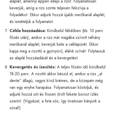
alaplét, amennyi éppen ellepi a rizst. Folyamatosan
keverjük, amíg a rizs szinte teljesen felszívja a
folyadékot. Ekkor adjunk hozzá újabb merőkanál alaplét,
és ismételjük a folyamatot.
Cékla hozzáadása:
Körülbelül félidőben (kb. 10 perc
főzés után), amikor a rizs már magába szívott néhány
merőkanál alaplét, keverjük bele a céklapürét. Ekkor
kapja meg a rizottó a gyönyörű, élénk színét. Folytassuk
az alaplé hozzáadását és a kevergetést.
Kevergetés és ízesítés:
A teljes főzési idő körülbelül
18-20 perc. A rizottó akkor készül el, amikor a rizs „al
dente” állagú, vagyis kívül krémes, de a közepén még
van egy enyhe harapása. Folyamatosan kóstoljuk, és
adjunk hozzá sót és frissen őrölt fekete borsot ízlés
szerint. (Vigyázat, a feta sós, így óvatosan bánjunk a
sóval!)