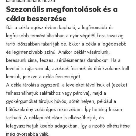
kalóriákat adnánk hozzá.
Szezonális megfontolások és a
cékla beszerzése
Bár a cékla egész évben kapható, a legfinomabb és
legfrissebb termést általában a nyár végétől kora tavaszig
tartó időszakban takarítják be. Ekkor a cékla a legédesebb
és legintenzívebb színű. Amikor céklát vásárolunk,
keressünk sima, feszes, sérülésmentes darabokat. Ha a
levelei is rajta vannak, azoknak frissnek és élénkzöldnek kell
lenniük, jelezve a cékla frissességét.
A cékla tárolása egyszerű: a leveleket távolítsuk el (ezeket
felhasználhatjuk salátákhoz vagy párolva), majd a
gyökérgumókat tároljuk hűvös, sötét helyen, például a
hűtőszekrény zöldséges rekeszében. Így hetekig frissen
tartható. A céklapürét előre is elkészíthetjük, és
lefagyaszthatjuk kisebb adagokban, így a rizottó elkészítése
még gyorsabbá válik.