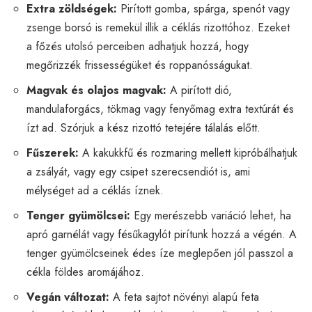
Extra zöldségek:
Pirított gomba, spárga, spenót vagy
zsenge borsó is remekül illik a céklás rizottóhoz. Ezeket
a főzés utolsó perceiben adhatjuk hozzá, hogy
megőrizzék frissességüket és roppanósságukat.
Magvak és olajos magvak:
A pirított dió,
mandulaforgács, tökmag vagy fenyőmag extra textúrát és
ízt ad. Szórjuk a kész rizottó tetejére tálalás előtt.
Fűszerek:
A kakukkfű és rozmaring mellett kipróbálhatjuk
a zsályát, vagy egy csipet szerecsendiót is, ami
mélységet ad a céklás íznek.
Tenger gyümölcsei:
Egy merészebb variáció lehet, ha
apró garnélát vagy fésűkagylót pirítunk hozzá a végén. A
tenger gyümölcseinek édes íze meglepően jól passzol a
cékla földes aromájához.
Vegán változat:
A feta sajtot növényi alapú feta