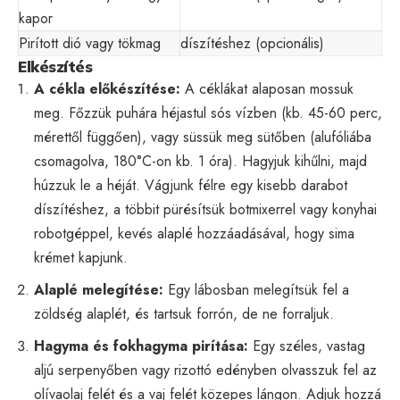
kapor
Pirított dió vagy tökmag
díszítéshez (opcionális)
Elkészítés
A cékla előkészítése:
A céklákat alaposan mossuk
meg. Főzzük puhára héjastul sós vízben (kb. 45-60 perc,
mérettől függően), vagy süssük meg sütőben (alufóliába
csomagolva, 180°C-on kb. 1 óra). Hagyjuk kihűlni, majd
húzzuk le a héját. Vágjunk félre egy kisebb darabot
díszítéshez, a többit pürésítsük botmixerrel vagy konyhai
robotgéppel, kevés alaplé hozzáadásával, hogy sima
krémet kapjunk.
Alaplé melegítése:
Egy lábosban melegítsük fel a
zöldség alaplét, és tartsuk forrón, de ne forraljuk.
Hagyma és fokhagyma pirítása:
Egy széles, vastag
aljú serpenyőben vagy rizottó edényben olvasszuk fel az
olívaolaj felét és a vaj felét közepes lángon. Adjuk hozzá