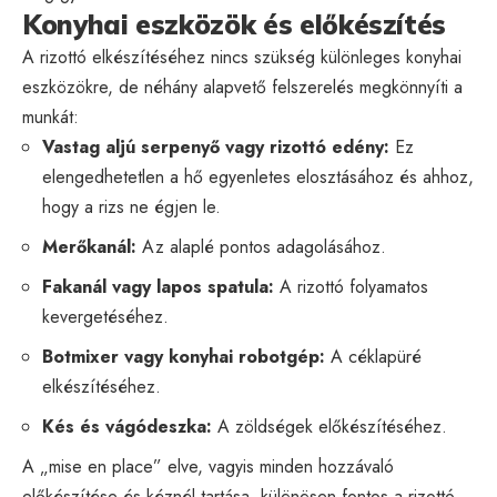
Konyhai eszközök és előkészítés
A rizottó elkészítéséhez nincs szükség különleges konyhai
eszközökre, de néhány alapvető felszerelés megkönnyíti a
munkát:
Vastag aljú serpenyő vagy rizottó edény:
Ez
elengedhetetlen a hő egyenletes elosztásához és ahhoz,
hogy a rizs ne égjen le.
Merőkanál:
Az alaplé pontos adagolásához.
Fakanál vagy lapos spatula:
A rizottó folyamatos
kevergetéséhez.
Botmixer vagy konyhai robotgép:
A céklapüré
elkészítéséhez.
Kés és vágódeszka:
A zöldségek előkészítéséhez.
A „mise en place” elve, vagyis minden hozzávaló
előkészítése és kéznél tartása, különösen fontos a rizottó