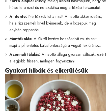
Forró alaplé:
Mindig meleg alaplét használjunk, hogy ne
hűtse le a rizst és ne szakítsa meg a főzési folyamatot.
Al dente:
Ne főzzük túl a rizst! A rizottó akkor ideális,
ha a rizsszemek kívül krémesek, de a közepük még
enyhén roppanós.
Mantékolás:
A tűzről levéve hozzáadott vaj és sajt,
majd a pihentetés kulcsfontosságú a végső textúrához.
Azonnali tálalás:
A rizottó állaga gyorsan változik, ezért
a legjobb frissen, melegen fogyasztani.
Gyakori hibák és elkerülésük