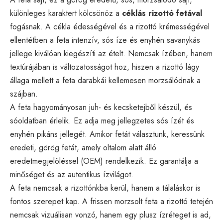
különleges karaktert kölcsönöz a
céklás rizottó fetával
fogásnak. A cékla édességével és a rizottó krémességével
ellentétben a feta intenzív, sós íze és enyhén savanykás
jellege kiválóan kiegészíti az ételt. Nemcsak ízében, hanem
textúrájában is változatosságot hoz, hiszen a rizottó lágy
állaga mellett a feta darabkái kellemesen morzsálódnak a
szájban.
A feta hagyományosan juh- és kecsketejből készül, és
sóoldatban érlelik. Ez adja meg jellegzetes sós ízét és
enyhén pikáns jellegét. Amikor fetát választunk, keressünk
eredeti, görög fetát, amely oltalom alatt álló
eredetmegjelöléssel (OEM) rendelkezik. Ez garantálja a
minőséget és az autentikus ízvilágot.
A feta nemcsak a rizottónkba kerül, hanem a tálaláskor is
fontos szerepet kap. A frissen morzsolt feta a rizottó tetején
nemcsak vizuálisan vonzó, hanem egy plusz ízréteget is ad,