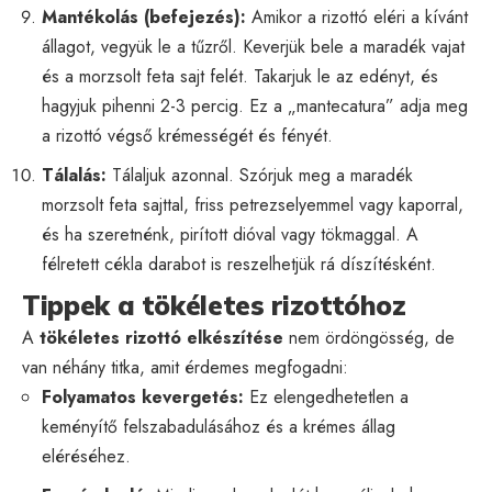
Mantékolás (befejezés):
Amikor a rizottó eléri a kívánt
állagot, vegyük le a tűzről. Keverjük bele a maradék vajat
és a morzsolt feta sajt felét. Takarjuk le az edényt, és
hagyjuk pihenni 2-3 percig. Ez a „mantecatura” adja meg
a rizottó végső krémességét és fényét.
Tálalás:
Tálaljuk azonnal. Szórjuk meg a maradék
morzsolt feta sajttal, friss petrezselyemmel vagy kaporral,
és ha szeretnénk, pirított dióval vagy tökmaggal. A
félretett cékla darabot is reszelhetjük rá díszítésként.
Tippek a tökéletes rizottóhoz
A
tökéletes rizottó elkészítése
nem ördöngösség, de
van néhány titka, amit érdemes megfogadni:
Folyamatos kevergetés:
Ez elengedhetetlen a
keményítő felszabadulásához és a krémes állag
eléréséhez.