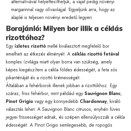
alternatívával helyettesíthetjük, a vajat pedig növényi
margarinnal vagy olívaolajjal. Ügyeljünk arra, hogy az
alaplé is teljesen növényi eredetű legyen.
Borajánló: Milyen bor illik a céklás
rizottóhoz?
Egy
ízletes rizottó
mellé kiválasztott megfelelő bor
emelheti az étkezés élményét. A
céklás rizottó fetával
komplex ízvilága miatt olyan borra van szükség, amely
képes kiegészíteni a cékla földes édességét, a feta sós
pikantériáját és a rizottó krémességét.
Általában a fehérborok illenek jobban a rizottókhoz. Egy
száraz, friss fehérbor, mint például egy
Sauvignon Blanc
,
Pinot Grigio
vagy egy könnyedebb
Chardonnay
, kiváló
választás lehet. A Sauvignon Blanc citrusos, enyhén füves
jegyei frissességet adnak, és szépen ellensúlyozzák a cékla
édességét. A Pinot Grigio semlegesebb, de ropogós