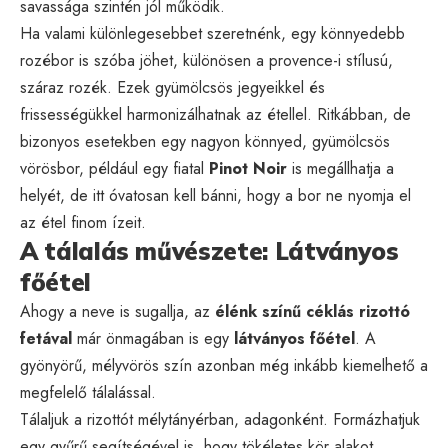
savassága szintén jól működik.
Ha valami különlegesebbet szeretnénk, egy könnyedebb
rozébor is szóba jöhet, különösen a provence-i stílusú,
száraz rozék. Ezek gyümölcsös jegyeikkel és
frissességükkel harmonizálhatnak az étellel. Ritkábban, de
bizonyos esetekben egy nagyon könnyed, gyümölcsös
vörösbor, például egy fiatal
Pinot Noir
is megállhatja a
helyét, de itt óvatosan kell bánni, hogy a bor ne nyomja el
az étel finom ízeit.
A tálalás művészete: Látványos
főétel
Ahogy a neve is sugallja, az
élénk színű céklás rizottó
fetával
már önmagában is egy
látványos főétel
. A
gyönyörű, mélyvörös szín azonban még inkább kiemelhető a
megfelelő tálalással.
Tálaljuk a rizottót mélytányérban, adagonként. Formázhatjuk
egy gyűrű segítségével is, hogy tökéletes kör alakot