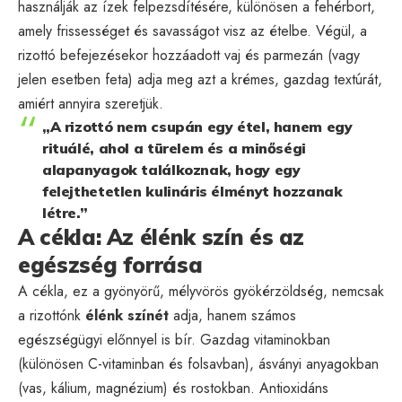
használják az ízek felpezsdítésére, különösen a fehérbort,
amely frissességet és savasságot visz az ételbe. Végül, a
rizottó befejezésekor hozzáadott vaj és parmezán (vagy
jelen esetben feta) adja meg azt a krémes, gazdag textúrát,
amiért annyira szeretjük.
„A rizottó nem csupán egy étel, hanem egy
rituálé, ahol a türelem és a minőségi
alapanyagok találkoznak, hogy egy
felejthetetlen kulináris élményt hozzanak
létre.”
A cékla: Az élénk szín és az
egészség forrása
A cékla, ez a gyönyörű, mélyvörös gyökérzöldség, nemcsak
a rizottónk
élénk színét
adja, hanem számos
egészségügyi előnnyel is bír. Gazdag vitaminokban
(különösen C-vitaminban és folsavban), ásványi anyagokban
(vas, kálium, magnézium) és rostokban. Antioxidáns