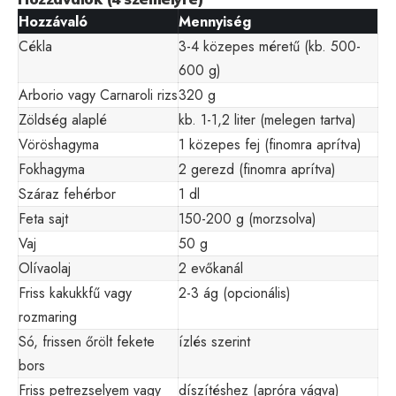
Hozzávaló
Mennyiség
Cékla
3-4 közepes méretű (kb. 500-
600 g)
Arborio vagy Carnaroli rizs
320 g
Zöldség alaplé
kb. 1-1,2 liter (melegen tartva)
Vöröshagyma
1 közepes fej (finomra aprítva)
Fokhagyma
2 gerezd (finomra aprítva)
Száraz fehérbor
1 dl
Feta sajt
150-200 g (morzsolva)
Vaj
50 g
Olívaolaj
2 evőkanál
Friss kakukkfű vagy
2-3 ág (opcionális)
rozmaring
Só, frissen őrölt fekete
ízlés szerint
bors
Friss petrezselyem vagy
díszítéshez (apróra vágva)