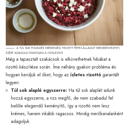
A TÚL SOK FOLYADÉK KRÉMESSÉG HELYETT PÉPES ÁLLAGOT EREDMÉNYEZHET,
EZÉRT ADAGOLD ÓVATOSAN A HÚSLEVEST.
Még a tapasztalt szakácsok is elkövethetnek hibákat a
rizottó készítése során. Íme néhány gyakori probléma és
hogyan kerüljük el őket, hogy az
ízletes rizottó
garantált
legyen:
Túl sok alaplé egyszerre:
Ha túl sok alaplét adunk
hozzá egyszerre, a rizs megfő, de nem szabadul fel
belőle elegendő keményítő, így a rizottó nem lesz
krémes, hanem inkább ragacsos. Mindig merőkanalanként
adagoljuk.