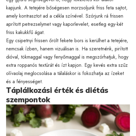
kapjunk. A tetejére bőségesen morzsoljunk friss feta sajtot,
amely kontrasztot ad a cékla színével. Szórjunk rá frissen
aprított petrezselymet vagy kaporlevelet, esetleg egy-két
friss kakukkfű ágat.
Egy csipetnyi frissen őrölt fekete bors is kerülhet a tetejére,
nemcsak ízben, hanem vizuálisan is. Ha szeretnénk, pirított
dióval, tökmaggal vagy fenyőmaggal is megszórhatjuk, hogy
extra roppanós textúrát és ízt kapjon. Egy kevés extra szűz
olívaolaj meglocsolása a tálaláskor is fokozhatja az ízeket
és a fényességet.
Táplálkozási érték és diétás
szempontok