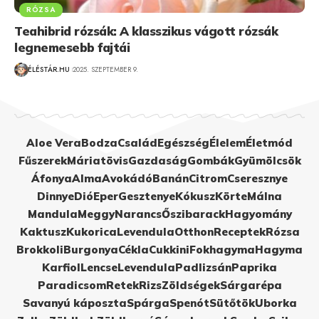
RÓZSA
Teahibrid rózsák: A klasszikus vágott rózsák
legnemesebb fajtái
ÉLÉSTÁR.HU
2025. SZEPTEMBER 9.
Aloe Vera
Bodza
Család
Egészség
Élelem
Életmód
Fűszerek
Máriatövis
Gazdaság
Gombák
Gyümölcsök
Áfonya
Alma
Avokádó
Banán
Citrom
Cseresznye
Dinnye
Dió
Eper
Gesztenye
Kókusz
Körte
Málna
Mandula
Meggy
Narancs
Őszibarack
Hagyomány
Kaktusz
Kukorica
Levendula
Otthon
Receptek
Rózsa
Brokkoli
Burgonya
Cékla
Cukkini
Fokhagyma
Hagyma
Karfiol
Lencse
Levendula
Padlizsán
Paprika
Paradicsom
Retek
Rizs
Zöldségek
Sárgarépa
Savanyú káposzta
Spárga
Spenót
Sütőtök
Uborka