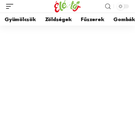
Gyümölcsök
Zöldségek
Fűszerek
Gombá