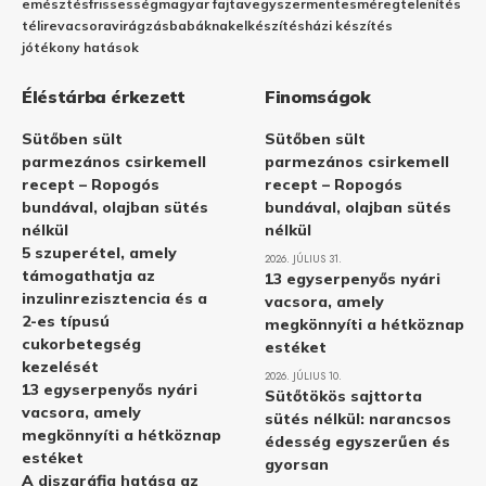
emésztés
frissesség
magyar fajta
vegyszermentes
méregtelenítés
télire
vacsora
virágzás
babáknak
elkészítés
házi készítés
jótékony hatások
Éléstárba érkezett
Finomságok
Sütőben sült
Sütőben sült
parmezános csirkemell
parmezános csirkemell
recept – Ropogós
recept – Ropogós
bundával, olajban sütés
bundával, olajban sütés
nélkül
nélkül
5 szuperétel, amely
2026. JÚLIUS 31.
támogathatja az
13 egyserpenyős nyári
inzulinrezisztencia és a
vacsora, amely
2-es típusú
megkönnyíti a hétköznap
cukorbetegség
estéket
kezelését
2026. JÚLIUS 10.
13 egyserpenyős nyári
Sütőtökös sajttorta
vacsora, amely
sütés nélkül: narancsos
megkönnyíti a hétköznap
édesség egyszerűen és
estéket
gyorsan
A diszgráfia hatása az