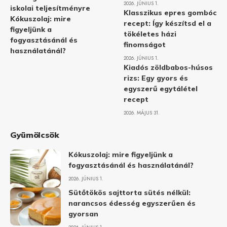
2026. JÚNIUS 1.
iskolai teljesítményre
Klasszikus epres gombóc
Kókuszolaj: mire
recept: Így készítsd el a
figyeljünk a
tökéletes házi
fogyasztásánál és
finomságot
használatánál?
2026. JÚNIUS 1.
Kiadós zöldbabos-húsos
rizs: Egy gyors és
egyszerű egytálétel
recept
2026. MÁJUS 31.
Gyümölcsök
Kókuszolaj: mire figyeljünk a
fogyasztásánál és használatánál?
2026. JÚNIUS 1.
Sütőtökös sajttorta sütés nélkül:
narancsos édesség egyszerűen és
gyorsan