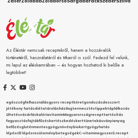
Zeller
Zöldbab
Zöldborsó
Sárgabarack
Szeder
Szilva
Az Éléstár nemcsak receptekről, hanem a hozzávalók
történetéről, használatáról és titkairól is szól. Fedezd fel velünk,
mi lapul az éléskamrában – és hogyan hozhatod ki belőle a
legtöbbet!
egészség
felhasználás
gyors recept
köret
gondozás
desszert
jótékony hatás
diéta
tárolás
házilag
termesztés
tippek
táplálkozás
ültetés
vásárlás
kalória
vitamin
Magyarország
recept
tartósítás
fagyasztás
fajták
főzés
kertészkedés
kert
tünetek
ásványianyag
befőzés
gluténmentes
gyógynövény
biokert
gyógyhatás
lépésről lépésre
sütemény
betegségek
C-vitamin
egyszerű recept