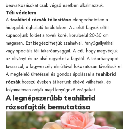
beavatkozásokat csak végső esetben alkalmazzuk.
Téli védelem
A
teahibrid rózsák téliesítése
elengedhetetlen a
hidegebb éghajlatú területeken. Az első fagyok előtt
kupacoljunk földet a tövek köré, körülbelül 20-30 cm
magasan. Ezt kiegészíthetjük szalmával, fenyőgallyakkal
vagy speciális téli takaróanyaggal. A cél, hogy megvédjük
az oltványt és az alsó rügyeket a fagytól. A takaróanyagot
tavasszal, a fagyveszély elmúltával fokozatosan távolítsuk el.
A megfelelő ültetéssel és gondos ápolással a
teahibrid
rózsák
hosszú éveken át kertünk ékévé válhatnak, és
folyamatosan ontják majd lenyűgöző virágaikat.
A legnépszerűbb teahibrid
rózsafajták bemutatása