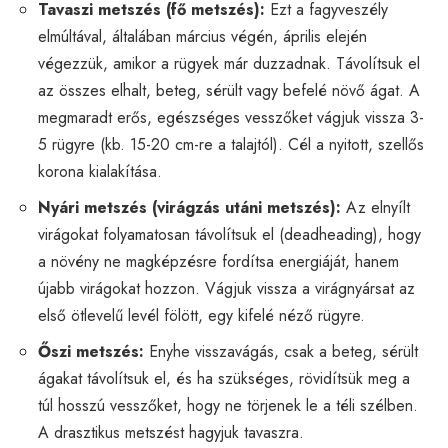
Tavaszi metszés (fő metszés):
Ezt a fagyveszély
elmúltával, általában március végén, április elején
végezzük, amikor a rügyek már duzzadnak. Távolítsuk el
az összes elhalt, beteg, sérült vagy befelé növő ágat. A
megmaradt erős, egészséges vesszőket vágjuk vissza 3-
5 rügyre (kb. 15-20 cm-re a talajtól). Cél a nyitott, szellős
korona kialakítása.
Nyári metszés (virágzás utáni metszés):
Az elnyílt
virágokat folyamatosan távolítsuk el (deadheading), hogy
a növény ne magképzésre fordítsa energiáját, hanem
újabb virágokat hozzon. Vágjuk vissza a virágnyársat az
első ötlevelű levél fölött, egy kifelé néző rügyre.
Őszi metszés:
Enyhe visszavágás, csak a beteg, sérült
ágakat távolítsuk el, és ha szükséges, rövidítsük meg a
túl hosszú vesszőket, hogy ne törjenek le a téli szélben.
A drasztikus metszést hagyjuk tavaszra.