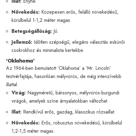
Illat:
Enyhe.
Növekedés:
Közepesen erős, felálló növekedésű,
körülbelül 1-1,2 méter magas.
Betegségállóság:
Jó.
Jellemző:
Időtlen szépségű, elegáns választás esküvői
csokrokhoz és minimalista kertekbe.
‘Oklahoma’
Az 1964-ben bemutatott ‘Oklahoma’ a ‘Mr. Lincoln’
testvérfajtája, hasonlóan mélyvörös, de még intenzívebb
illattal.
Virág:
Nagyméretű, bársonyos, mélyvörös-burgundi
virágok, amelyek színe árnyalatokban változhat.
Illat:
Rendkívül erős, gazdag, klasszikus rózsaillat.
Növekedés:
Erős, robusztus növekedésű, körülbelül
1,2-1,5 méter magas.