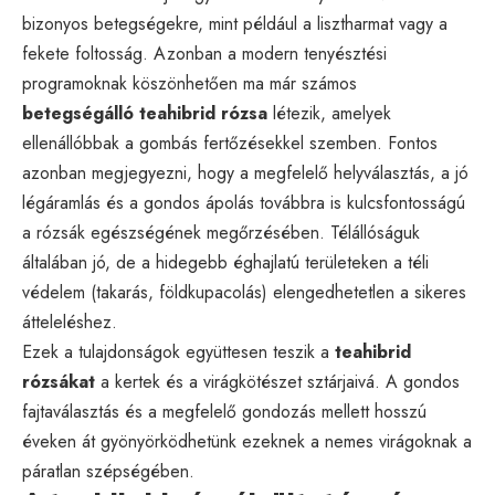
bizonyos betegségekre, mint például a lisztharmat vagy a
fekete foltosság. Azonban a modern tenyésztési
programoknak köszönhetően ma már számos
betegségálló teahibrid rózsa
létezik, amelyek
ellenállóbbak a gombás fertőzésekkel szemben. Fontos
azonban megjegyezni, hogy a megfelelő helyválasztás, a jó
légáramlás és a gondos ápolás továbbra is kulcsfontosságú
a rózsák egészségének megőrzésében. Télállóságuk
általában jó, de a hidegebb éghajlatú területeken a téli
védelem (takarás, földkupacolás) elengedhetetlen a sikeres
átteleléshez.
Ezek a tulajdonságok együttesen teszik a
teahibrid
rózsákat
a kertek és a virágkötészet sztárjaivá. A gondos
fajtaválasztás és a megfelelő gondozás mellett hosszú
éveken át gyönyörködhetünk ezeknek a nemes virágoknak a
páratlan szépségében.