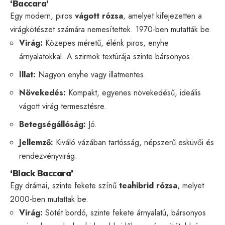
‘Baccara’
Egy modern, piros
vágott rózsa
, amelyet kifejezetten a
virágkötészet számára nemesítettek. 1970-ben mutatták be.
Virág:
Közepes méretű, élénk piros, enyhe
árnyalatokkal. A szirmok textúrája szinte bársonyos.
Illat:
Nagyon enyhe vagy illatmentes.
Növekedés:
Kompakt, egyenes növekedésű, ideális
vágott virág termesztésre.
Betegségállóság:
Jó.
Jellemző:
Kiváló vázában tartósság, népszerű esküvői és
rendezvényvirág.
‘Black Baccara’
Egy drámai, szinte fekete színű
teahibrid rózsa
, melyet
2000-ben mutattak be.
Virág:
Sötét bordó, szinte fekete árnyalatú, bársonyos