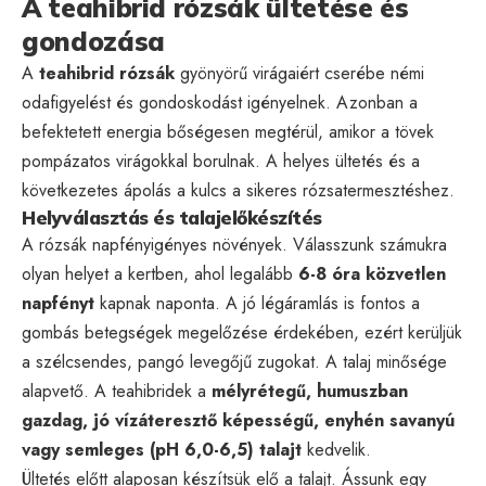
A teahibrid rózsák ültetése és
gondozása
A
teahibrid rózsák
gyönyörű virágaiért cserébe némi
odafigyelést és gondoskodást igényelnek. Azonban a
befektetett energia bőségesen megtérül, amikor a tövek
pompázatos virágokkal borulnak. A helyes ültetés és a
következetes ápolás a kulcs a sikeres rózsatermesztéshez.
Helyválasztás és talajelőkészítés
A rózsák napfényigényes növények. Válasszunk számukra
olyan helyet a kertben, ahol legalább
6-8 óra közvetlen
napfényt
kapnak naponta. A jó légáramlás is fontos a
gombás betegségek megelőzése érdekében, ezért kerüljük
a szélcsendes, pangó levegőjű zugokat. A talaj minősége
alapvető. A teahibridek a
mélyrétegű, humuszban
gazdag, jó vízáteresztő képességű, enyhén savanyú
vagy semleges (pH 6,0-6,5) talajt
kedvelik.
Ültetés előtt alaposan készítsük elő a talajt. Ássunk egy