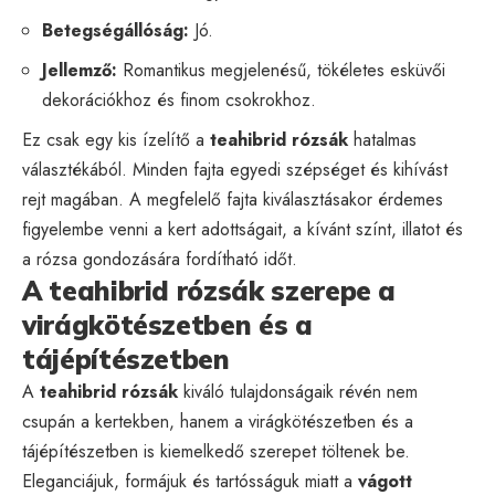
Betegségállóság:
Jó.
Jellemző:
Romantikus megjelenésű, tökéletes esküvői
dekorációkhoz és finom csokrokhoz.
Ez csak egy kis ízelítő a
teahibrid rózsák
hatalmas
választékából. Minden fajta egyedi szépséget és kihívást
rejt magában. A megfelelő fajta kiválasztásakor érdemes
figyelembe venni a kert adottságait, a kívánt színt, illatot és
a rózsa gondozására fordítható időt.
A teahibrid rózsák szerepe a
virágkötészetben és a
tájépítészetben
A
teahibrid rózsák
kiváló tulajdonságaik révén nem
csupán a kertekben, hanem a virágkötészetben és a
tájépítészetben is kiemelkedő szerepet töltenek be.
Eleganciájuk, formájuk és tartósságuk miatt a
vágott