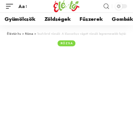
Aa
Gyümölcsök
Zöldségek
Fűszerek
Gombá
Éléstár.hu
>
Rózsa
>
Teahibrid rózsák: A klasszikus vágott rózsák legnemesebb fajtái
RÓZSA