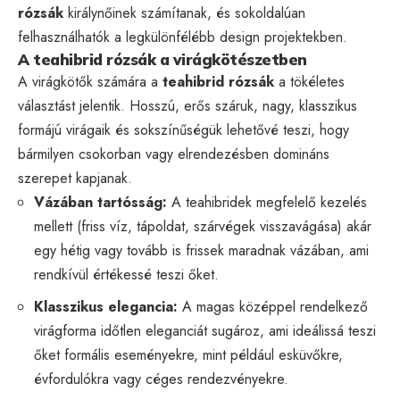
rózsák
királynőinek számítanak, és sokoldalúan
felhasználhatók a legkülönfélébb design projektekben.
A teahibrid rózsák a virágkötészetben
A virágkötők számára a
teahibrid rózsák
a tökéletes
választást jelentik. Hosszú, erős száruk, nagy, klasszikus
formájú virágaik és sokszínűségük lehetővé teszi, hogy
bármilyen csokorban vagy elrendezésben domináns
szerepet kapjanak.
Vázában tartósság:
A teahibridek megfelelő kezelés
mellett (friss víz, tápoldat, szárvégek visszavágása) akár
egy hétig vagy tovább is frissek maradnak vázában, ami
rendkívül értékessé teszi őket.
Klasszikus elegancia:
A magas középpel rendelkező
virágforma időtlen eleganciát sugároz, ami ideálissá teszi
őket formális eseményekre, mint például esküvőkre,
évfordulókra vagy céges rendezvényekre.