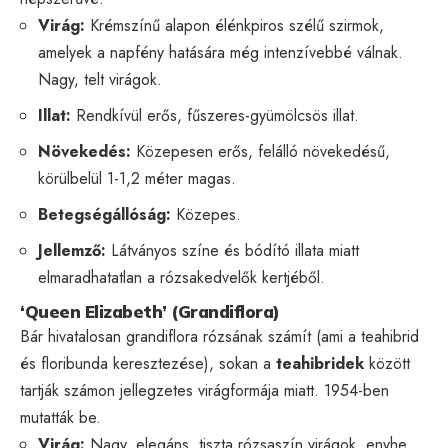
Virág:
Krémszínű alapon élénkpiros szélű szirmok,
amelyek a napfény hatására még intenzívebbé válnak.
Nagy, telt virágok.
Illat:
Rendkívül erős, fűszeres-gyümölcsös illat.
Növekedés:
Közepesen erős, felálló növekedésű,
körülbelül 1-1,2 méter magas.
Betegségállóság:
Közepes.
Jellemző:
Látványos színe és bódító illata miatt
elmaradhatatlan a rózsakedvelők kertjéből.
‘Queen Elizabeth’ (Grandiflora)
Bár hivatalosan grandiflora rózsának számít (ami a teahibrid
és floribunda keresztezése), sokan a
teahibridek
között
tartják számon jellegzetes virágformája miatt. 1954-ben
mutatták be.
Virág:
Nagy, elegáns, tiszta rózsaszín virágok, enyhe