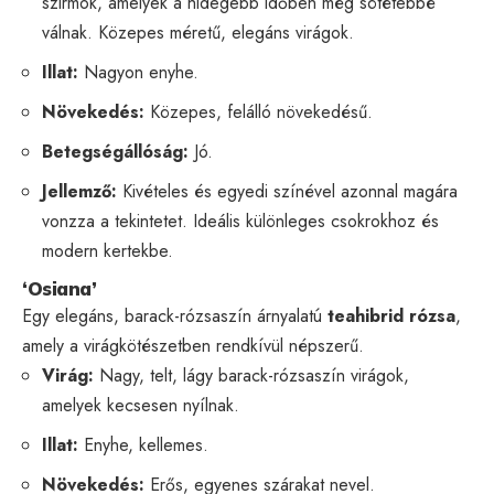
szirmok, amelyek a hidegebb időben még sötétebbé
válnak. Közepes méretű, elegáns virágok.
Illat:
Nagyon enyhe.
Növekedés:
Közepes, felálló növekedésű.
Betegségállóság:
Jó.
Jellemző:
Kivételes és egyedi színével azonnal magára
vonzza a tekintetet. Ideális különleges csokrokhoz és
modern kertekbe.
‘Osiana’
Egy elegáns, barack-rózsaszín árnyalatú
teahibrid rózsa
,
amely a virágkötészetben rendkívül népszerű.
Virág:
Nagy, telt, lágy barack-rózsaszín virágok,
amelyek kecsesen nyílnak.
Illat:
Enyhe, kellemes.
Növekedés:
Erős, egyenes szárakat nevel.