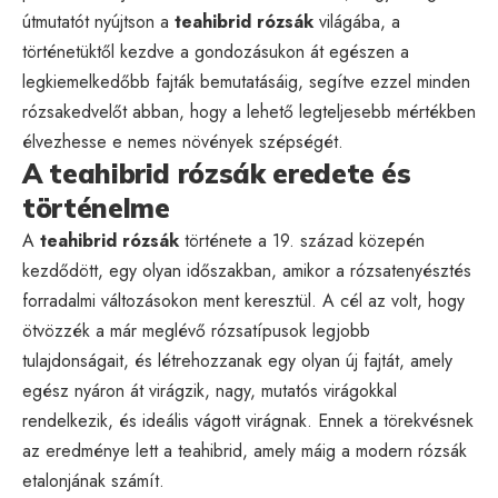
útmutatót nyújtson a
teahibrid rózsák
világába, a
történetüktől kezdve a gondozásukon át egészen a
legkiemelkedőbb fajták bemutatásáig, segítve ezzel minden
rózsakedvelőt abban, hogy a lehető legteljesebb mértékben
élvezhesse e nemes növények szépségét.
A teahibrid rózsák eredete és
történelme
A
teahibrid rózsák
története a 19. század közepén
kezdődött, egy olyan időszakban, amikor a rózsatenyésztés
forradalmi változásokon ment keresztül. A cél az volt, hogy
ötvözzék a már meglévő rózsatípusok legjobb
tulajdonságait, és létrehozzanak egy olyan új fajtát, amely
egész nyáron át virágzik, nagy, mutatós virágokkal
rendelkezik, és ideális vágott virágnak. Ennek a törekvésnek
az eredménye lett a teahibrid, amely máig a modern rózsák
etalonjának számít.