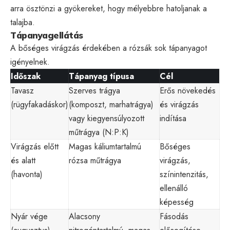
arra ösztönzi a gyökereket, hogy mélyebbre hatoljanak a
talajba.
Tápanyagellátás
A bőséges virágzás érdekében a rózsák sok tápanyagot
igényelnek.
Időszak
Tápanyag típusa
Cél
Tavasz
Szerves trágya
Erős növekedés
(rügyfakadáskor)
(komposzt, marhatrágya)
és virágzás
vagy kiegyensúlyozott
indítása
műtrágya (N:P:K)
Virágzás előtt
Magas káliumtartalmú
Bőséges
és alatt
rózsa műtrágya
virágzás,
(havonta)
színintenzitás,
ellenálló
képesség
Nyár vége
Alacsony
Fásodás