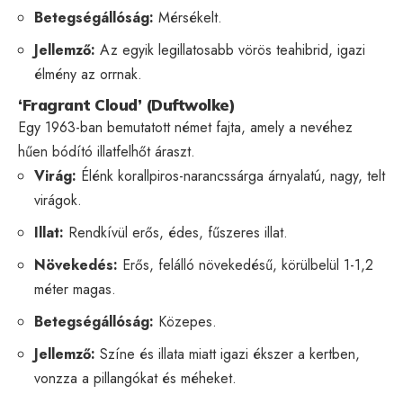
Betegségállóság:
Mérsékelt.
Jellemző:
Az egyik legillatosabb vörös teahibrid, igazi
élmény az orrnak.
‘Fragrant Cloud’ (Duftwolke)
Egy 1963-ban bemutatott német fajta, amely a nevéhez
hűen bódító illatfelhőt áraszt.
Virág:
Élénk korallpiros-narancssárga árnyalatú, nagy, telt
virágok.
Illat:
Rendkívül erős, édes, fűszeres illat.
Növekedés:
Erős, felálló növekedésű, körülbelül 1-1,2
méter magas.
Betegségállóság:
Közepes.
Jellemző:
Színe és illata miatt igazi ékszer a kertben,
vonzza a pillangókat és méheket.