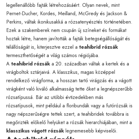
legellenállóbb fajták létrehozásáért. Olyan nevek, mint
Pernet-Ducher, Kordes, Meilland, McGredy és Jackson &
Perkins, váltak ikonikusakká a rózsatenyésztés történetében.
Ezek a szakemberek nem csupán új színeket és formákat
hoztak létre, hanem javították a fajták betegségállóságát és
télállóságát is, kiterjesztve ezzel a
teahibrid rózsák
termeszthetőségét a világ számos régiójába.
A
teahibrid rózsák
a 20. században váltak a kertek és a
virágboltok sztárjaivá. A klasszikus, magas középpel
rendelkező virágforma, a hosszan tartó virágzás és a vágott
virágként való kiváló alkalmasság tette őket a legnépszerűbb
rózsatípussá. Bár az utóbbi évtizedekben más
rózsatípusok, mint például a floribundák vagy a futórózsák is
nagy népszerűségre tettek szert, a teahibridek továbbra is
megőrizték előkelő helyüket a rózsák hierarchiájában, mint a
klasszikus vágott rózsák
legnemesebb képviselői.