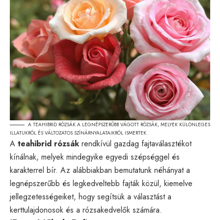
A TEAHIBRID RÓZSÁK A LEGNÉPSZERŰBB VÁGOTT RÓZSÁK, MELYEK KÜLÖNLEGES
ILLATUKRÓL ÉS VÁLTOZATOS SZÍNÁRNYALATAIKRÓL ISMERTEK.
A
teahibrid rózsák
rendkívül gazdag fajtaválasztékot
kínálnak, melyek mindegyike egyedi szépséggel és
karakterrel bír. Az alábbiakban bemutatunk néhányat a
legnépszerűbb és legkedveltebb fajták közül, kiemelve
jellegzetességeiket, hogy segítsük a választást a
kerttulajdonosok és a rózsakedvelők számára.