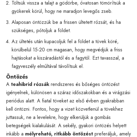
Töltsük vissza a talajt a gödörbe, óvatosan tömörítsük a
gyökerek körül, hogy ne maradjon levegős zseb.
Alaposan öntözzük be a frissen ültetett rózsát, és ha
szükséges, pótoljuk a földet.
Az ültetés után kupacoljuk fel a földet a tövek köré,
körülbelül 15-20 cm magasan, hogy megvédjük a friss
hajtásokat a kiszáradástól és a fagytól. Ezt tavasszal, a
fagyveszély elmúltával távolítsuk el.
Öntözés
A
teahibrid rózsák
rendszeres és bőséges öntözést
igényelnek, különösen a száraz időszakokban és a virágzási
periódus alatt. A fiatal töveket az első évben gyakrabban
kell öntözni. Fontos, hogy a vizet közvetlenül a tövekhez
juttassuk, ne a levelekre, hogy elkerüljük a gombás
betegségek kialakulását. A sekély, gyakori öntözés helyett
inkább a
mélyreható, ritkább öntözést
preferáljuk, amely