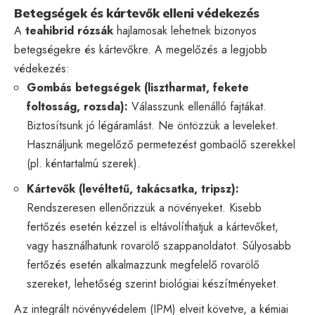
Betegségek és kártevők elleni védekezés
A
teahibrid rózsák
hajlamosak lehetnek bizonyos
betegségekre és kártevőkre. A megelőzés a legjobb
védekezés:
Gombás betegségek (lisztharmat, fekete
foltosság, rozsda):
Válasszunk ellenálló fajtákat.
Biztosítsunk jó légáramlást. Ne öntözzük a leveleket.
Használjunk megelőző permetezést gombaölő szerekkel
(pl. kéntartalmú szerek).
Kártevők (levéltetű, takácsatka, tripsz):
Rendszeresen ellenőrizzük a növényeket. Kisebb
fertőzés esetén kézzel is eltávolíthatjuk a kártevőket,
vagy használhatunk rovarölő szappanoldatot. Súlyosabb
fertőzés esetén alkalmazzunk megfelelő rovarölő
szereket, lehetőség szerint biológiai készítményeket.
Az integrált növényvédelem (IPM) elveit követve, a kémiai