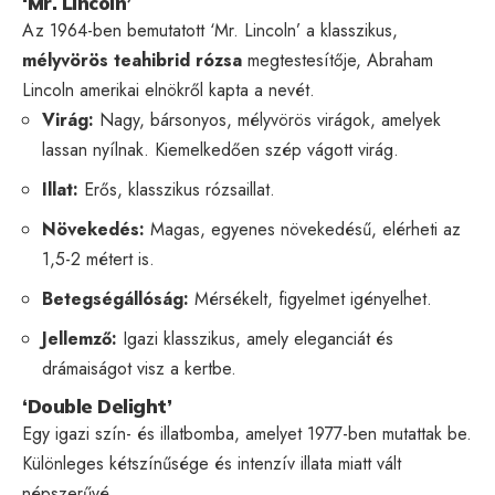
‘Mr. Lincoln’
Az 1964-ben bemutatott ‘Mr. Lincoln’ a klasszikus,
mélyvörös teahibrid rózsa
megtestesítője, Abraham
Lincoln amerikai elnökről kapta a nevét.
Virág:
Nagy, bársonyos, mélyvörös virágok, amelyek
lassan nyílnak. Kiemelkedően szép vágott virág.
Illat:
Erős, klasszikus rózsaillat.
Növekedés:
Magas, egyenes növekedésű, elérheti az
1,5-2 métert is.
Betegségállóság:
Mérsékelt, figyelmet igényelhet.
Jellemző:
Igazi klasszikus, amely eleganciát és
drámaiságot visz a kertbe.
‘Double Delight’
Egy igazi szín- és illatbomba, amelyet 1977-ben mutattak be.
Különleges kétszínűsége és intenzív illata miatt vált
népszerűvé.