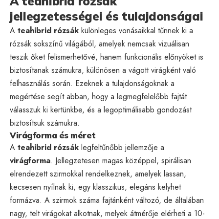
A teahibrid rózsák
jellegzetességei és tulajdonságai
A
teahibrid rózsák
különleges vonásaikkal tűnnek ki a
rózsák sokszínű világából, amelyek nemcsak vizuálisan
teszik őket felismerhetővé, hanem funkcionális előnyöket is
biztosítanak számukra, különösen a vágott virágként való
felhasználás során. Ezeknek a tulajdonságoknak a
megértése segít abban, hogy a legmegfelelőbb fajtát
válasszuk ki kertünkbe, és a legoptimálisabb gondozást
biztosítsuk számukra.
Virágforma és méret
A
teahibrid rózsák
legfeltűnőbb jellemzője a
virágforma
. Jellegzetesen magas középpel, spirálisan
elrendezett szirmokkal rendelkeznek, amelyek lassan,
kecsesen nyílnak ki, egy klasszikus, elegáns kelyhet
formázva. A szirmok száma fajtánként változó, de általában
nagy, telt virágokat alkotnak, melyek átmérője elérheti a 10-