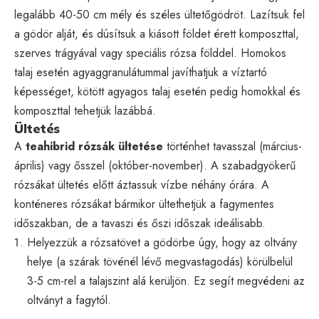
legalább 40-50 cm mély és széles ültetőgödröt. Lazítsuk fel
a gödör alját, és dúsítsuk a kiásott földet érett komposzttal,
szerves trágyával vagy speciális rózsa földdel. Homokos
talaj esetén agyaggranulátummal javíthatjuk a víztartó
képességet, kötött agyagos talaj esetén pedig homokkal és
komposzttal tehetjük lazábbá.
Ültetés
A
teahibrid rózsák ültetése
történhet tavasszal (március-
április) vagy ősszel (október-november). A szabadgyökerű
rózsákat ültetés előtt áztassuk vízbe néhány órára. A
konténeres rózsákat bármikor ültethetjük a fagymentes
időszakban, de a tavaszi és őszi időszak ideálisabb.
Helyezzük a rózsatövet a gödörbe úgy, hogy az oltvány
helye (a szárak tövénél lévő megvastagodás) körülbelül
3-5 cm-rel a talajszint alá kerüljön. Ez segít megvédeni az
oltványt a fagytól.