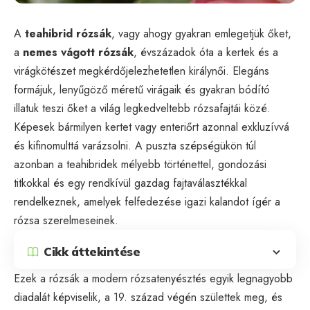
A
teahibrid rózsák
, vagy ahogy gyakran emlegetjük őket,
a
nemes vágott rózsák
, évszázadok óta a kertek és a
virágkötészet megkérdőjelezhetetlen királynői. Elegáns
formájuk, lenyűgöző méretű virágaik és gyakran bódító
illatuk teszi őket a világ legkedveltebb rózsafajtái közé.
Képesek bármilyen kertet vagy enteriőrt azonnal exkluzívvá
és kifinomulttá varázsolni. A puszta szépségükön túl
azonban a teahibridek mélyebb történettel, gondozási
titkokkal és egy rendkívül gazdag fajtaválasztékkal
rendelkeznek, amelyek felfedezése igazi kalandot ígér a
rózsa szerelmeseinek.
Cikk áttekintése
Ezek a rózsák a modern rózsatenyésztés egyik legnagyobb
diadalát képviselik, a 19. század végén születtek meg, és