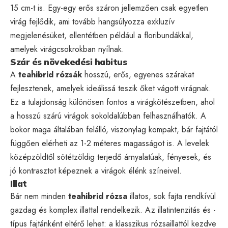
15 cm-t is. Egy-egy erős száron jellemzően csak egyetlen
virág fejlődik, ami tovább hangsúlyozza exkluzív
megjelenésüket, ellentétben például a floribundákkal,
amelyek virágcsokrokban nyílnak.
Szár és növekedési habitus
A
teahibrid rózsák
hosszú, erős, egyenes szárakat
fejlesztenek, amelyek ideálissá teszik őket vágott virágnak.
Ez a tulajdonság különösen fontos a virágkötészetben, ahol
a hosszú szárú virágok sokoldalúbban felhasználhatók. A
bokor maga általában felálló, viszonylag kompakt, bár fajtától
függően elérheti az 1-2 méteres magasságot is. A levelek
középzöldtől sötétzöldig terjedő árnyalatúak, fényesek, és
jó kontrasztot képeznek a virágok élénk színeivel.
Illat
Bár nem minden
teahibrid rózsa
illatos, sok fajta rendkívül
gazdag és komplex illattal rendelkezik. Az illatintenzitás és -
típus fajtánként eltérő lehet: a klasszikus rózsaillattól kezdve