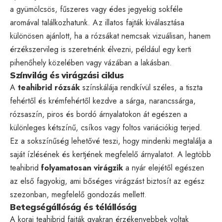
a gyümölcsös, fűszeres vagy édes jegyekig sokféle
aromával találkozhatunk. Az illatos fajták kiválasztása
különösen ajánlott, ha a rózsákat nemcsak vizuálisan, hanem
érzékszervileg is szeretnénk élvezni, például egy kerti
pihenőhely közelében vagy vázában a lakásban.
Színvilág és virágzási ciklus
A
teahibrid rózsák
színskálája rendkívül széles, a tiszta
fehértől és krémfehértől kezdve a sárga, narancssárga,
rózsaszín, piros és bordó árnyalatokon át egészen a
különleges kétszínű, csíkos vagy foltos variációkig terjed.
Ez a sokszínűség lehetővé teszi, hogy mindenki megtalálja a
saját ízlésének és kertjének megfelelő árnyalatot. A legtöbb
teahibrid
folyamatosan virágzik
a nyár elejétől egészen
az első fagyokig, ami bőséges virágzást biztosít az egész
szezonban, megfelelő gondozás mellett.
Betegségállóság és télállóság
A korai teahibrid fajták gyakran érzékenyebbek voltak