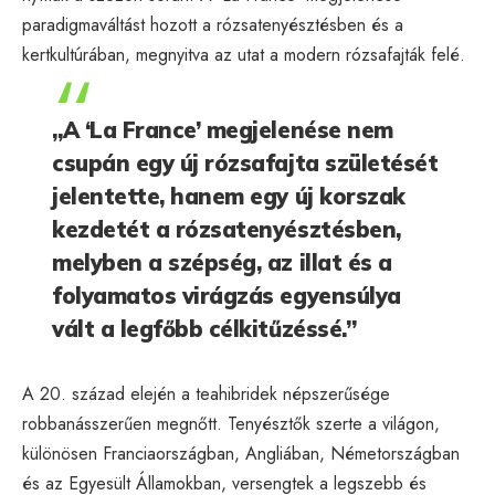
paradigmaváltást hozott a rózsatenyésztésben és a
kertkultúrában, megnyitva az utat a modern rózsafajták felé.
„A ‘La France’ megjelenése nem
csupán egy új rózsafajta születését
jelentette, hanem egy új korszak
kezdetét a rózsatenyésztésben,
melyben a szépség, az illat és a
folyamatos virágzás egyensúlya
vált a legfőbb célkitűzéssé.”
A 20. század elején a teahibridek népszerűsége
robbanásszerűen megnőtt. Tenyésztők szerte a világon,
különösen Franciaországban, Angliában, Németországban
és az Egyesült Államokban, versengtek a legszebb és