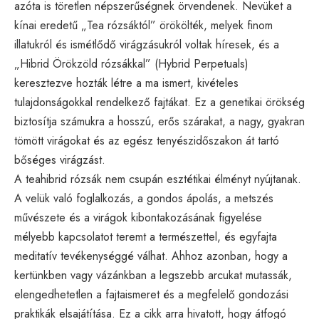
azóta is töretlen népszerűségnek örvendenek. Nevüket a
kínai eredetű „Tea rózsáktól” örökölték, melyek finom
illatukról és ismétlődő virágzásukról voltak híresek, és a
„Hibrid Örökzöld rózsákkal” (Hybrid Perpetuals)
keresztezve hozták létre a ma ismert, kivételes
tulajdonságokkal rendelkező fajtákat. Ez a genetikai örökség
biztosítja számukra a hosszú, erős szárakat, a nagy, gyakran
tömött virágokat és az egész tenyészidőszakon át tartó
bőséges virágzást.
A teahibrid rózsák nem csupán esztétikai élményt nyújtanak.
A velük való foglalkozás, a gondos ápolás, a metszés
művészete és a virágok kibontakozásának figyelése
mélyebb kapcsolatot teremt a természettel, és egyfajta
meditatív tevékenységgé válhat. Ahhoz azonban, hogy a
kertünkben vagy vázánkban a legszebb arcukat mutassák,
elengedhetetlen a fajtaismeret és a megfelelő gondozási
praktikák elsajátítása. Ez a cikk arra hivatott, hogy átfogó