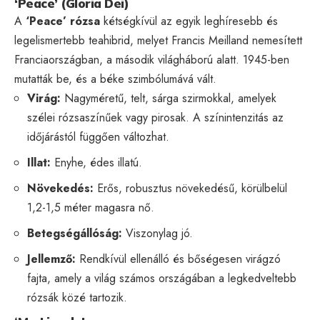
‘Peace’ (Gloria Dei)
A
‘Peace’ rózsa
kétségkívül az egyik leghíresebb és
legelismertebb teahibrid, melyet Francis Meilland nemesített
Franciaországban, a második világháború alatt. 1945-ben
mutatták be, és a béke szimbólumává vált.
Virág:
Nagyméretű, telt, sárga szirmokkal, amelyek
szélei rózsaszínűek vagy pirosak. A színintenzitás az
időjárástól függően változhat.
Illat:
Enyhe, édes illatú.
Növekedés:
Erős, robusztus növekedésű, körülbelül
1,2-1,5 méter magasra nő.
Betegségállóság:
Viszonylag jó.
Jellemző:
Rendkívül ellenálló és bőségesen virágzó
fajta, amely a világ számos országában a legkedveltebb
rózsák közé tartozik.