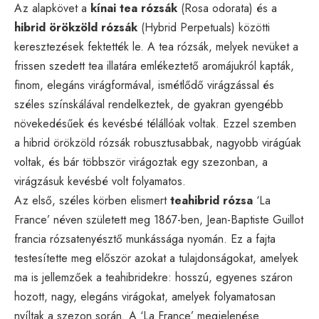
Az alapkövet a
kínai tea rózsák
(Rosa odorata) és a
hibrid örökzöld rózsák
(Hybrid Perpetuals) közötti
keresztezések fektették le. A tea rózsák, melyek nevüket a
frissen szedett tea illatára emlékeztető aromájukról kapták,
finom, elegáns virágformával, ismétlődő virágzással és
széles színskálával rendelkeztek, de gyakran gyengébb
növekedésűek és kevésbé télállóak voltak. Ezzel szemben
a hibrid örökzöld rózsák robusztusabbak, nagyobb virágúak
voltak, és bár többször virágoztak egy szezonban, a
virágzásuk kevésbé volt folyamatos.
Az első, széles körben elismert
teahibrid rózsa
‘La
France’ néven született meg 1867-ben, Jean-Baptiste Guillot
francia rózsatenyésztő munkássága nyomán. Ez a fajta
testesítette meg először azokat a tulajdonságokat, amelyek
ma is jellemzőek a teahibridekre: hosszú, egyenes száron
hozott, nagy, elegáns virágokat, amelyek folyamatosan
nyíltak a szezon során. A ‘La France’ megjelenése