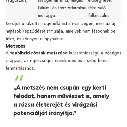
(augusztus)
nitrogéntartalmú, magas
elősegítése,
kálium- és foszfortartalmú
télre való
műtrágya
felkészülés
Kerüljük a túlzott nitrogénellátást a nyár végén, mert az új
hajtások képződését stimulálja, amelyek nem fásodnak be
télre, és könnyen elfagyhatnak.
Metszés
A
teahibrid rózsák metszése
kulcsfontosságú a bőséges
virágzás, az egészséges növekedés és a szép forma
fenntartásához.
„A metszés nem csupán egy kerti
feladat, hanem művészet is, amely
a rózsa életerejét és virágzási
potenciálját irányítja.”