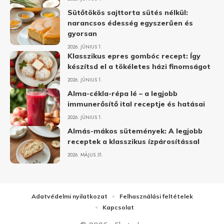
Sütőtökös sajttorta sütés nélkül:
narancsos édesség egyszerűen és
gyorsan
2026. JÚNIUS 1.
Klasszikus epres gombóc recept: Így
készítsd el a tökéletes házi finomságot
2026. JÚNIUS 1.
Alma-cékla-répa lé – a legjobb
immunerősítő ital receptje és hatásai
2026. JÚNIUS 1.
Almás-mákos sütemények: A legjobb
receptek a klasszikus ízpárosítással
2026. MÁJUS 31.
Adatvédelmi nyilatkozat
Felhasználási feltételek
Kapcsolat