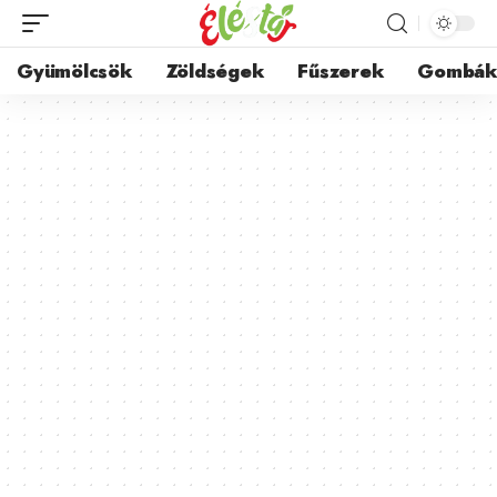
Gyümölcsök
Zöldségek
Fűszerek
Gombá