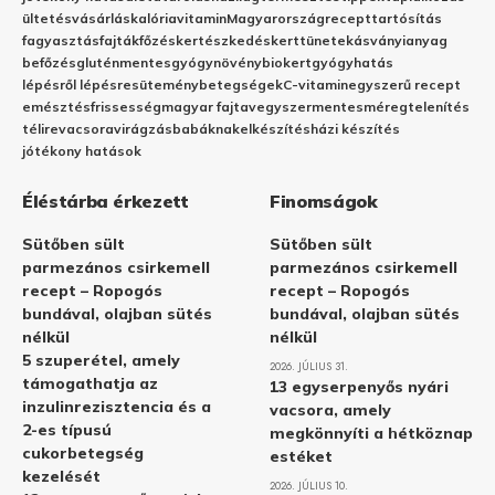
ültetés
vásárlás
kalória
vitamin
Magyarország
recept
tartósítás
fagyasztás
fajták
főzés
kertészkedés
kert
tünetek
ásványianyag
befőzés
gluténmentes
gyógynövény
biokert
gyógyhatás
lépésről lépésre
sütemény
betegségek
C-vitamin
egyszerű recept
emésztés
frissesség
magyar fajta
vegyszermentes
méregtelenítés
télire
vacsora
virágzás
babáknak
elkészítés
házi készítés
jótékony hatások
Éléstárba érkezett
Finomságok
Sütőben sült
Sütőben sült
parmezános csirkemell
parmezános csirkemell
recept – Ropogós
recept – Ropogós
bundával, olajban sütés
bundával, olajban sütés
nélkül
nélkül
5 szuperétel, amely
2026. JÚLIUS 31.
támogathatja az
13 egyserpenyős nyári
inzulinrezisztencia és a
vacsora, amely
2-es típusú
megkönnyíti a hétköznap
cukorbetegség
estéket
kezelését
2026. JÚLIUS 10.