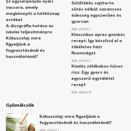
13 egyserpenyős nyári
Sütőtökös sajttorta
vacsora, amely
sütés nélkül: narancsos
megkönnyíti a hétköznap
édesség egyszerűen és
estéket
gyorsan
A diszgráfia hatása az
2026. JÚNIUS 1.
iskolai teljesítményre
Klasszikus epres gombóc
Kókuszolaj: mire
recept: Így készítsd el a
figyeljünk a
tökéletes házi
fogyasztásánál és
finomságot
használatánál?
2026. JÚNIUS 1.
Kiadós zöldbabos-húsos
rizs: Egy gyors és
egyszerű egytálétel
recept
2026. MÁJUS 31.
Gyümölcsök
Kókuszolaj: mire figyeljünk a
fogyasztásánál és használatánál?
2026. JÚNIUS 1.