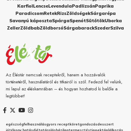
Karfiol
Lencse
Levendula
Padlizsán
Paprika
Paradicsom
Retek
Rizs
Zöldségek
Sárgarépa
Savanyú káposzta
Spárga
Spenót
Sütőtök
Uborka
Zeller
Zöldbab
Zöldborsó
Sárgabarack
Szeder
Szilva
Az Éléstár nemcsak receptekről, hanem a hozzávalók
történetéről, használatáról és titkairól is szól. Fedezd fel velünk,
mi lapul az éléskamrában – és hogyan hozhatod ki belőle a
legtöbbet!
egészség
felhasználás
gyors recept
köret
gondozás
desszert
jótékony hatás
diéta
tárolás
házilag
termesztés
tippek
táplálkozás