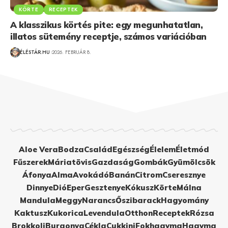
KÖRTE
RECEPTEK
A klasszikus körtés pite: egy megunhatatlan,
illatos sütemény receptje, számos variációban
ÉLÉSTÁR.HU
2026. FEBRUÁR 8.
Aloe Vera
Bodza
Család
Egészség
Élelem
Életmód
Fűszerek
Máriatövis
Gazdaság
Gombák
Gyümölcsök
Áfonya
Alma
Avokádó
Banán
Citrom
Cseresznye
Dinnye
Dió
Eper
Gesztenye
Kókusz
Körte
Málna
Mandula
Meggy
Narancs
Őszibarack
Hagyomány
Kaktusz
Kukorica
Levendula
Otthon
Receptek
Rózsa
Brokkoli
Burgonya
Cékla
Cukkini
Fokhagyma
Hagyma