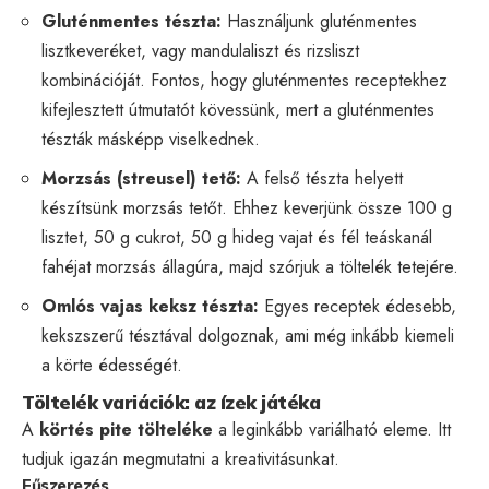
Gluténmentes tészta:
Használjunk gluténmentes
lisztkeveréket, vagy mandulaliszt és rizsliszt
kombinációját. Fontos, hogy gluténmentes receptekhez
kifejlesztett útmutatót kövessünk, mert a gluténmentes
tészták másképp viselkednek.
Morzsás (streusel) tető:
A felső tészta helyett
készítsünk morzsás tetőt. Ehhez keverjünk össze 100 g
lisztet, 50 g cukrot, 50 g hideg vajat és fél teáskanál
fahéjat morzsás állagúra, majd szórjuk a töltelék tetejére.
Omlós vajas keksz tészta:
Egyes receptek édesebb,
kekszszerű tésztával dolgoznak, ami még inkább kiemeli
a körte édességét.
Töltelék variációk: az ízek játéka
A
körtés pite tölteléke
a leginkább variálható eleme. Itt
tudjuk igazán megmutatni a kreativitásunkat.
Fűszerezés