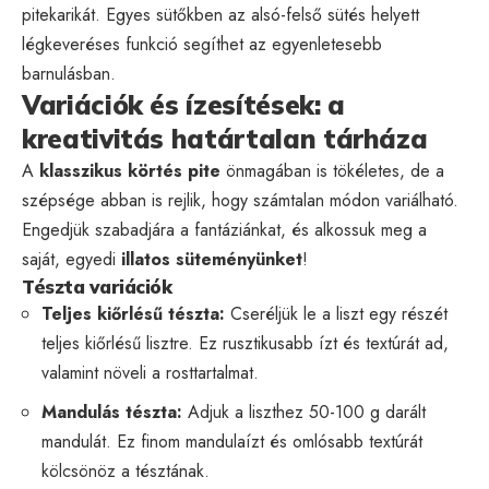
pitekarikát. Egyes sütőkben az alsó-felső sütés helyett
légkeveréses funkció segíthet az egyenletesebb
barnulásban.
Variációk és ízesítések: a
kreativitás határtalan tárháza
A
klasszikus körtés pite
önmagában is tökéletes, de a
szépsége abban is rejlik, hogy számtalan módon variálható.
Engedjük szabadjára a fantáziánkat, és alkossuk meg a
saját, egyedi
illatos süteményünket
!
Tészta variációk
Teljes kiőrlésű tészta:
Cseréljük le a liszt egy részét
teljes kiőrlésű lisztre. Ez rusztikusabb ízt és textúrát ad,
valamint növeli a rosttartalmat.
Mandulás tészta:
Adjuk a liszthez 50-100 g darált
mandulát. Ez finom mandulaízt és omlósabb textúrát
kölcsönöz a tésztának.