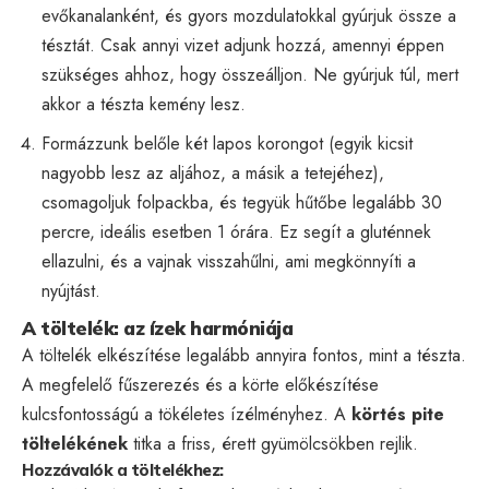
evőkanalanként, és gyors mozdulatokkal gyúrjuk össze a
tésztát. Csak annyi vizet adjunk hozzá, amennyi éppen
szükséges ahhoz, hogy összeálljon. Ne gyúrjuk túl, mert
akkor a tészta kemény lesz.
Formázzunk belőle két lapos korongot (egyik kicsit
nagyobb lesz az aljához, a másik a tetejéhez),
csomagoljuk folpackba, és tegyük hűtőbe legalább 30
percre, ideális esetben 1 órára. Ez segít a gluténnek
ellazulni, és a vajnak visszahűlni, ami megkönnyíti a
nyújtást.
A töltelék: az ízek harmóniája
A töltelék elkészítése legalább annyira fontos, mint a tészta.
A megfelelő fűszerezés és a körte előkészítése
kulcsfontosságú a tökéletes ízélményhez. A
körtés pite
töltelékének
titka a friss, érett gyümölcsökben rejlik.
Hozzávalók a töltelékhez: