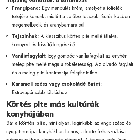
Topping variációk: a koronázás
Frangipane:
Egy mandulás krém, amelyet a töltelék
tetejére kenünk, mielőtt a sütőbe tesszük. Sütés közben
megemelkedik és aranybarnára sül.
Tejszínhab:
A klasszikus körtés pite mellé tálalva,
könnyed és frissítő kiegészítő.
Vaníliafagylalt:
Egy gombóc vaníliafagylalt az enyhén
meleg pite mellé maga a tökéletesség. Az olvadó fagylalt
és a meleg pite kontrasztja felejthetetlen.
Karamell szósz vagy csokoládé öntet:
Extravagánsabb tálaláshoz.
Körtés pite más kultúrák
konyhájában
Bár a
körtés pite
, mint olyan, leginkább az angolszász és
nyugat-európai konyhákban honos, a körte felhasználása
süteményekben világszerte elterjedt. A francia
Tarte Tatin