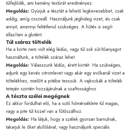
túlfejlődik, ami kemény textúrát eredményez.
Megoldás:
Gyúrjuk a tésztát a lehető legkevesebbet, csak
addig, amíg összeáll. Használjunk jéghideg vizet, és csak
annyit, amennyi feltétlenül szükséges. A hűtés is segít
ellazítani a glutént.
Túl száraz töltelék
Ha a körte nem volt elég lédús, vagy túl sok sűrítőanyagot
használtunk, a töltelék száraz lehet.
Megoldás:
Válasszunk lédús, érett körtét. Ha szükséges,
adjunk egy kevés citromlevet vagy akár egy evőkanál vizet a
töltelékhez, mielőtt a pitébe tesszük. A vajkockák a töltelék
tetején szintén hozzájárulnak a szaftossághoz.
A tészta szélei megégnek
Ez akkor fordulhat elő, ha a sütő hőmérséklete túl magas,
vagy a pite túl közel van a fűtőszálhoz.
Megoldás:
Ha látjuk, hogy a szélek gyorsan barnulnak,
takarjuk le őket alufóliával, vagy használjunk speciális