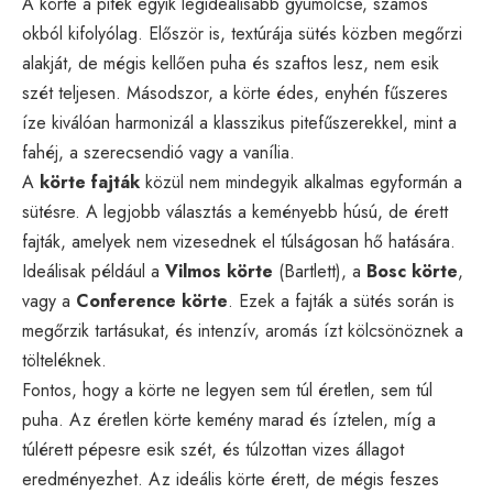
A körte a piték egyik legideálisabb gyümölcse, számos
okból kifolyólag. Először is, textúrája sütés közben megőrzi
alakját, de mégis kellően puha és szaftos lesz, nem esik
szét teljesen. Másodszor, a körte édes, enyhén fűszeres
íze kiválóan harmonizál a klasszikus pitefűszerekkel, mint a
fahéj, a szerecsendió vagy a vanília.
A
körte fajták
közül nem mindegyik alkalmas egyformán a
sütésre. A legjobb választás a keményebb húsú, de érett
fajták, amelyek nem vizesednek el túlságosan hő hatására.
Ideálisak például a
Vilmos körte
(Bartlett), a
Bosc körte
,
vagy a
Conference körte
. Ezek a fajták a sütés során is
megőrzik tartásukat, és intenzív, aromás ízt kölcsönöznek a
tölteléknek.
Fontos, hogy a körte ne legyen sem túl éretlen, sem túl
puha. Az éretlen körte kemény marad és íztelen, míg a
túlérett pépesre esik szét, és túlzottan vizes állagot
eredményezhet. Az ideális körte érett, de mégis feszes