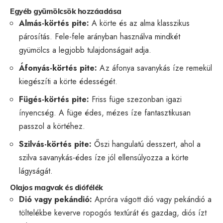
Egyéb gyümölcsök hozzáadása
Almás-körtés pite:
A körte és az alma klasszikus
párosítás. Fele-fele arányban használva mindkét
gyümölcs a legjobb tulajdonságait adja.
Áfonyás-körtés pite:
Az áfonya savanykás íze remekül
kiegészíti a körte édességét.
Fügés-körtés pite:
Friss füge szezonban igazi
ínyencség. A füge édes, mézes íze fantasztikusan
passzol a körtéhez.
Szilvás-körtés pite:
Őszi hangulatú desszert, ahol a
szilva savanykás-édes íze jól ellensúlyozza a körte
lágyságát.
Olajos magvak és diófélék
Dió vagy pekándió:
Apróra vágott dió vagy pekándió a
töltelékbe keverve ropogós textúrát és gazdag, diós ízt