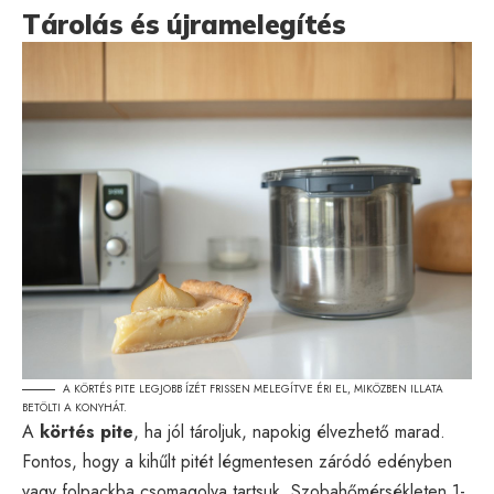
Tárolás és újramelegítés
A KÖRTÉS PITE LEGJOBB ÍZÉT FRISSEN MELEGÍTVE ÉRI EL, MIKÖZBEN ILLATA
BETÖLTI A KONYHÁT.
A
körtés pite
, ha jól tároljuk, napokig élvezhető marad.
Fontos, hogy a kihűlt pitét légmentesen záródó edényben
vagy folpackba csomagolva tartsuk. Szobahőmérsékleten 1-