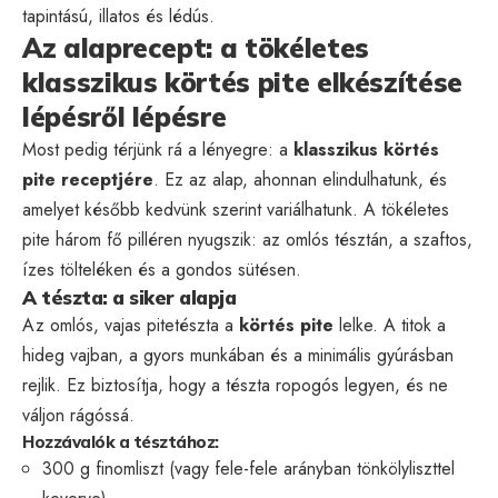
tapintású, illatos és lédús.
Az alaprecept: a tökéletes
klasszikus körtés pite elkészítése
lépésről lépésre
Most pedig térjünk rá a lényegre: a
klasszikus körtés
pite receptjére
. Ez az alap, ahonnan elindulhatunk, és
amelyet később kedvünk szerint variálhatunk. A tökéletes
pite három fő pilléren nyugszik: az omlós tésztán, a szaftos,
ízes tölteléken és a gondos sütésen.
A tészta: a siker alapja
Az omlós, vajas pitetészta a
körtés pite
lelke. A titok a
hideg vajban, a gyors munkában és a minimális gyúrásban
rejlik. Ez biztosítja, hogy a tészta ropogós legyen, és ne
váljon rágóssá.
Hozzávalók a tésztához:
300 g finomliszt (vagy fele-fele arányban tönkölyliszttel