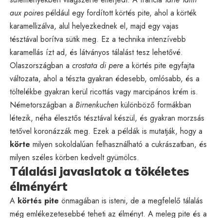
aux poires
például egy fordított körtés pite, ahol a körték
karamellizálva, alul helyezkednek el, majd egy vajas
tésztával borítva sütik meg. Ez a technika intenzívebb
karamellás ízt ad, és látványos tálalást tesz lehetővé.
Olaszországban a
crostata di pere
a körtés pite egyfajta
változata, ahol a tészta gyakran édesebb, omlósabb, és a
töltelékbe gyakran kerül ricottás vagy marcipános krém is.
Németországban a
Birnenkuchen
különböző formákban
létezik, néha élesztős tésztával készül, és gyakran morzsás
tetővel koronázzák meg. Ezek a példák is mutatják, hogy a
körte
milyen sokoldalúan felhasználható a cukrászatban, és
milyen széles körben kedvelt gyümölcs.
Tálalási javaslatok a tökéletes
élményért
A
körtés pite
önmagában is isteni, de a megfelelő tálalás
még emlékezetesebbé teheti az élményt. A meleg pite és a