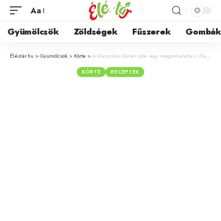
Aa
Gyümölcsök
Zöldségek
Fűszerek
Gombá
Éléstár.hu
>
Gyümölcsök
>
Körte
>
A klasszikus körtés pite: egy megunhatatlan, illatos sütemény receptje, számos variációban
KÖRTE
RECEPTEK