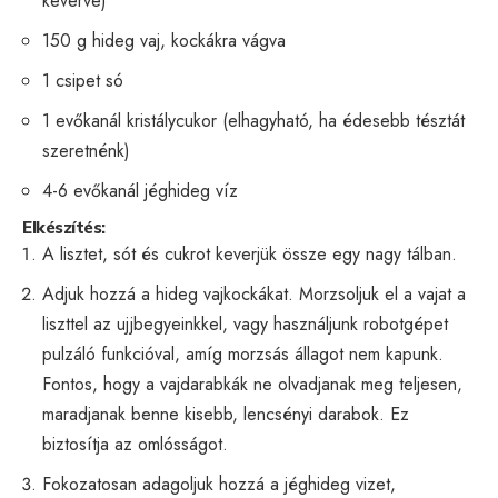
keverve)
150 g hideg vaj, kockákra vágva
1 csipet só
1 evőkanál kristálycukor (elhagyható, ha édesebb tésztát
szeretnénk)
4-6 evőkanál jéghideg víz
Elkészítés:
A lisztet, sót és cukrot keverjük össze egy nagy tálban.
Adjuk hozzá a hideg vajkockákat. Morzsoljuk el a vajat a
liszttel az ujjbegyeinkkel, vagy használjunk robotgépet
pulzáló funkcióval, amíg morzsás állagot nem kapunk.
Fontos, hogy a vajdarabkák ne olvadjanak meg teljesen,
maradjanak benne kisebb, lencsényi darabok. Ez
biztosítja az omlósságot.
Fokozatosan adagoljuk hozzá a jéghideg vizet,