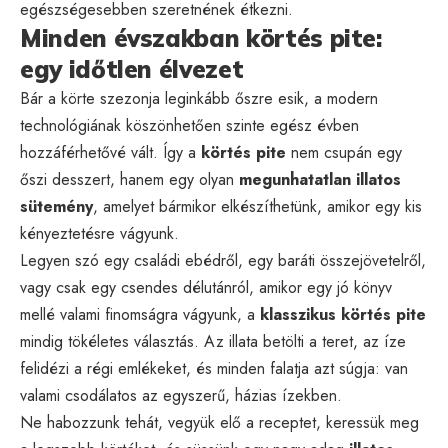
egészségesebben szeretnének étkezni.
Minden évszakban körtés pite:
egy időtlen élvezet
Bár a körte szezonja leginkább őszre esik, a modern
technológiának köszönhetően szinte egész évben
hozzáférhetővé vált. Így a
körtés pite
nem csupán egy
őszi desszert, hanem egy olyan
megunhatatlan illatos
sütemény
, amelyet bármikor elkészíthetünk, amikor egy kis
kényeztetésre vágyunk.
Legyen szó egy családi ebédről, egy baráti összejövetelről,
vagy csak egy csendes délutánról, amikor egy jó könyv
mellé valami finomságra vágyunk, a
klasszikus körtés pite
mindig tökéletes választás. Az illata betölti a teret, az íze
felidézi a régi emlékeket, és minden falatja azt súgja: van
valami csodálatos az egyszerű, házias ízekben.
Ne habozzunk tehát, vegyük elő a receptet, keressük meg