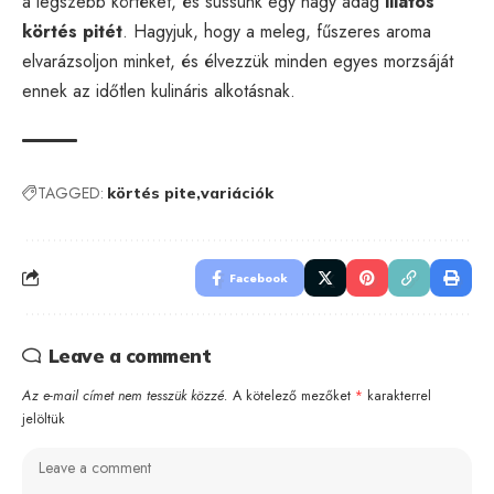
a legszebb körtéket, és süssünk egy nagy adag
illatos
körtés pitét
. Hagyjuk, hogy a meleg, fűszeres aroma
elvarázsoljon minket, és élvezzük minden egyes morzsáját
ennek az időtlen kulináris alkotásnak.
TAGGED:
körtés pite
variációk
Facebook
Leave a comment
Az e-mail címet nem tesszük közzé.
A kötelező mezőket
*
karakterrel
jelöltük