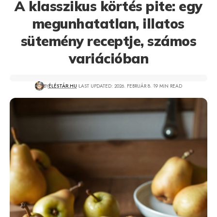
A klasszikus körtés pite: egy
megunhatatlan, illatos
sütemény receptje, számos
variációban
BY
ÉLÉSTÁR.HU
LAST UPDATED: 2026. FEBRUÁR 8.
19 MIN READ