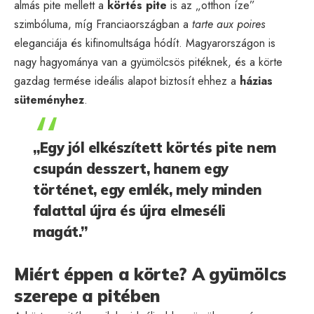
almás pite mellett a
körtés pite
is az „otthon íze”
szimbóluma, míg Franciaországban a
tarte aux poires
eleganciája és kifinomultsága hódít. Magyarországon is
nagy hagyománya van a gyümölcsös pitéknek, és a körte
gazdag termése ideális alapot biztosít ehhez a
házias
süteményhez
.
„Egy jól elkészített körtés pite nem
csupán desszert, hanem egy
történet, egy emlék, mely minden
falattal újra és újra elmeséli
magát.”
Miért éppen a körte? A gyümölcs
szerepe a pitében