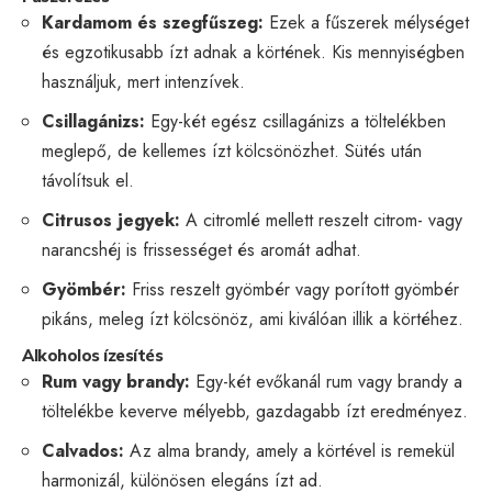
Kardamom és szegfűszeg:
Ezek a fűszerek mélységet
és egzotikusabb ízt adnak a körtének. Kis mennyiségben
használjuk, mert intenzívek.
Csillagánizs:
Egy-két egész csillagánizs a töltelékben
meglepő, de kellemes ízt kölcsönözhet. Sütés után
távolítsuk el.
Citrusos jegyek:
A citromlé mellett reszelt citrom- vagy
narancshéj is frissességet és aromát adhat.
Gyömbér:
Friss reszelt gyömbér vagy porított gyömbér
pikáns, meleg ízt kölcsönöz, ami kiválóan illik a körtéhez.
Alkoholos ízesítés
Rum vagy brandy:
Egy-két evőkanál rum vagy brandy a
töltelékbe keverve mélyebb, gazdagabb ízt eredményez.
Calvados:
Az alma brandy, amely a körtével is remekül
harmonizál, különösen elegáns ízt ad.