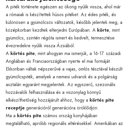
A piték története egészen az ókorig nyúlik vissza, ahol már
a rómaiak is készítettek húsos pitéket. Az édes piték, és
különösen a gyümölcsös változatok, később jelentek meg, a
középkorban kezdtek elterjedni Európában. A
körte
, mint
gyümölcs, szintén régóta ismert és kedvelt, termesztése
évezredekre nyúlik vissza Ázsiából.
A
körtés pite
, mint ahogyan ma ismerjük, a 16-17. századi
Angliában és Franciaországban nyerte el mai formáját.
Ekkoriban váltak népszerűvé a vajas, omlós tésztával készült
gyümölcspiték, amelyek a nemesi udvarok és a polgárság
asztalán egyaránt megjelentek. Az egyszerű, szezonális
hozzávalók felhasználása és a viszonylag könnyű
elkészíthetőség hozzájárult ahhoz, hogy a
körtés pite
receptje
generációról generációra öröklődjön.
Ma a
körtés pite
számos ország konyhájában
megtalálható, apróbb regionális eltérésekkel. Amerikában az