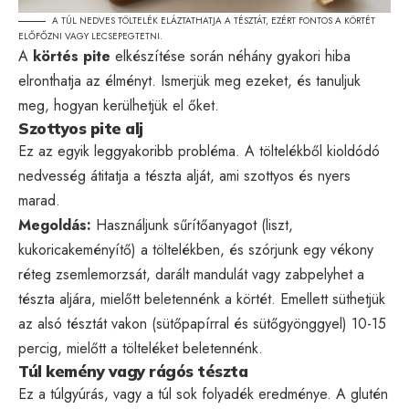
A TÚL NEDVES TÖLTELÉK ELÁZTATHATJA A TÉSZTÁT, EZÉRT FONTOS A KÖRTÉT
ELŐFŐZNI VAGY LECSEPEGTETNI.
A
körtés pite
elkészítése során néhány gyakori hiba
elronthatja az élményt. Ismerjük meg ezeket, és tanuljuk
meg, hogyan kerülhetjük el őket.
Szottyos pite alj
Ez az egyik leggyakoribb probléma. A töltelékből kioldódó
nedvesség átitatja a tészta alját, ami szottyos és nyers
marad.
Megoldás:
Használjunk sűrítőanyagot (liszt,
kukoricakeményítő) a töltelékben, és szórjunk egy vékony
réteg zsemlemorzsát, darált mandulát vagy zabpelyhet a
tészta aljára, mielőtt beletennénk a körtét. Emellett süthetjük
az alsó tésztát vakon (sütőpapírral és sütőgyönggyel) 10-15
percig, mielőtt a tölteléket beletennénk.
Túl kemény vagy rágós tészta
Ez a túlgyúrás, vagy a túl sok folyadék eredménye. A glutén