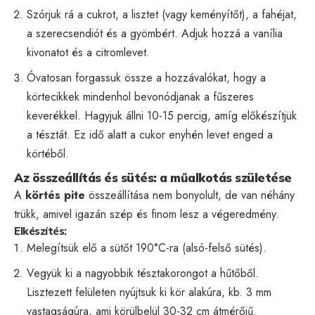
Szórjuk rá a cukrot, a lisztet (vagy keményítőt), a fahéjat,
a szerecsendiót és a gyömbért. Adjuk hozzá a vanília
kivonatot és a citromlevet.
Óvatosan forgassuk össze a hozzávalókat, hogy a
körtecikkek mindenhol bevonódjanak a fűszeres
keverékkel. Hagyjuk állni 10-15 percig, amíg előkészítjük
a tésztát. Ez idő alatt a cukor enyhén levet enged a
körtéből.
Az összeállítás és sütés: a műalkotás születése
A
körtés pite
összeállítása nem bonyolult, de van néhány
trükk, amivel igazán szép és finom lesz a végeredmény.
Elkészítés:
Melegítsük elő a sütőt 190°C-ra (alsó-felső sütés).
Vegyük ki a nagyobbik tésztakorongot a hűtőből.
Lisztezett felületen nyújtsuk ki kör alakúra, kb. 3 mm
vastagságúra, ami körülbelül 30-32 cm átmérőjű.