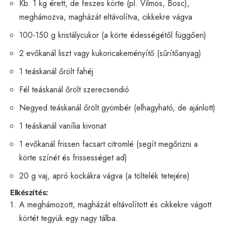
Kb. 1 kg érett, de feszes körte (pl. Vilmos, Bosc),
meghámozva, magházát eltávolítva, cikkekre vágva
100-150 g kristálycukor (a körte édességétől függően)
2 evőkanál liszt vagy kukoricakeményítő (sűrítőanyag)
1 teáskanál őrölt fahéj
Fél teáskanál őrölt szerecsendió
Negyed teáskanál őrölt gyömbér (elhagyható, de ajánlott)
1 teáskanál vanília kivonat
1 evőkanál frissen facsart citromlé (segít megőrizni a
körte színét és frissességet ad)
20 g vaj, apró kockákra vágva (a töltelék tetejére)
Elkészítés:
A meghámozott, magházát eltávolított és cikkekre vágott
körtét tegyük egy nagy tálba.