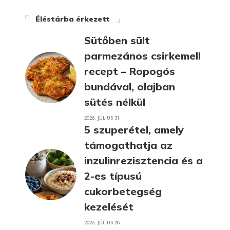
Éléstárba érkezett
Sütőben sült
parmezános csirkemell
recept – Ropogós
bundával, olajban
sütés nélkül
2026. JÚLIUS 31.
5 szuperétel, amely
támogathatja az
inzulinrezisztencia és a
2-es típusú
cukorbetegség
kezelését
2026. JÚLIUS 28.