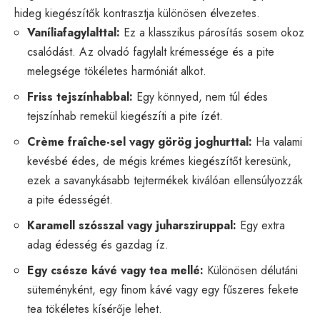
hideg kiegészítők kontrasztja különösen élvezetes.
Vaníliafagylalttal:
Ez a klasszikus párosítás sosem okoz
csalódást. Az olvadó fagylalt krémessége és a pite
melegsége tökéletes harmóniát alkot.
Friss tejszínhabbal:
Egy könnyed, nem túl édes
tejszínhab remekül kiegészíti a pite ízét.
Crème fraîche-sel vagy görög joghurttal:
Ha valami
kevésbé édes, de mégis krémes kiegészítőt keresünk,
ezek a savanykásabb tejtermékek kiválóan ellensúlyozzák
a pite édességét.
Karamell szósszal vagy juharsziruppal:
Egy extra
adag édesség és gazdag íz.
Egy csésze kávé vagy tea mellé:
Különösen délutáni
süteményként, egy finom kávé vagy egy fűszeres fekete
tea tökéletes kísérője lehet.