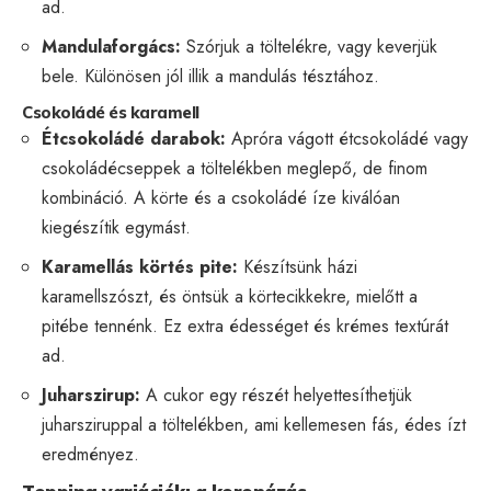
ad.
Mandulaforgács:
Szórjuk a töltelékre, vagy keverjük
bele. Különösen jól illik a mandulás tésztához.
Csokoládé és karamell
Étcsokoládé darabok:
Apróra vágott étcsokoládé vagy
csokoládécseppek a töltelékben meglepő, de finom
kombináció. A körte és a csokoládé íze kiválóan
kiegészítik egymást.
Karamellás körtés pite:
Készítsünk házi
karamellszószt, és öntsük a körtecikkekre, mielőtt a
pitébe tennénk. Ez extra édességet és krémes textúrát
ad.
Juharszirup:
A cukor egy részét helyettesíthetjük
juharsziruppal a töltelékben, ami kellemesen fás, édes ízt
eredményez.