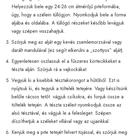
Helyezzük bele egy 24-26 cm átmérőjű piteformába,
úgy, hogy a szélein túllógjon. Nyomkodjuk bele a forma
aljába és oldalába. A túllógó részeket később levágjuk
vagy szépen visszahajtjuk.
Szórjuk meg az alját egy kevés zsemlemorzsával vagy
darált mandulával (ez segít elkerülni a „szottyos” alját).
Egyenletesen oszlassuk el a fűszeres körtecikkeket a
tészta alján. Szórjuk rá a vajkockákat.
Vegyük ki a kisebbik tésztakorongot a hűtőből. Ezt is
nyújtsuk ki, és tegyük a töltelék tetejére. Vagy készítsünk
belőle rácsos tetőt: vágjuk csíkokra, és fonjuk össze a
töltelék tetején. A tészta széleit nyomkodjuk össze az
alsó tésztával, és vágjuk le a felesleget. Szépen
díszíthetjük a széleket villával vagy az ujjainkkal.
Kenjük meg a pite tetejét felvert tojással, és szórjuk meg