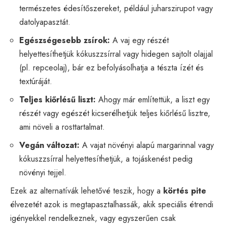
természetes édesítőszereket, például juharszirupot vagy
datolyapasztát.
Egészségesebb zsírok:
A vaj egy részét
helyettesíthetjük kókuszzsírral vagy hidegen sajtolt olajjal
(pl. repceolaj), bár ez befolyásolhatja a tészta ízét és
textúráját.
Teljes kiőrlésű liszt:
Ahogy már említettük, a liszt egy
részét vagy egészét kicserélhetjük teljes kiőrlésű lisztre,
ami növeli a rosttartalmat.
Vegán változat:
A vajat növényi alapú margarinnal vagy
kókuszzsírral helyettesíthetjük, a tojáskenést pedig
növényi tejjel.
Ezek az alternatívák lehetővé teszik, hogy a
körtés pite
élvezetét azok is megtapasztalhassák, akik speciális étrendi
igényekkel rendelkeznek, vagy egyszerűen csak