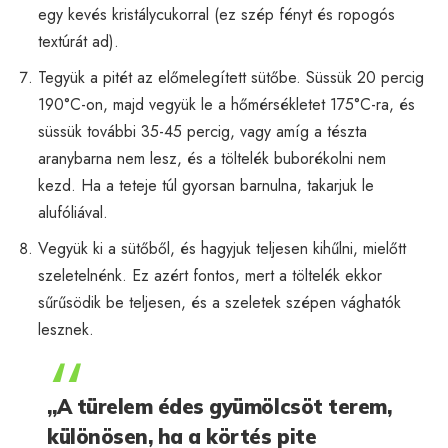
egy kevés kristálycukorral (ez szép fényt és ropogós
textúrát ad).
Tegyük a pitét az előmelegített sütőbe. Süssük 20 percig
190°C-on, majd vegyük le a hőmérsékletet 175°C-ra, és
süssük további 35-45 percig, vagy amíg a tészta
aranybarna nem lesz, és a töltelék buborékolni nem
kezd. Ha a teteje túl gyorsan barnulna, takarjuk le
alufóliával.
Vegyük ki a sütőből, és hagyjuk teljesen kihűlni, mielőtt
szeletelnénk. Ez azért fontos, mert a töltelék ekkor
sűrűsödik be teljesen, és a szeletek szépen vághatók
lesznek.
„A türelem édes gyümölcsöt terem,
különösen, ha a körtés pite