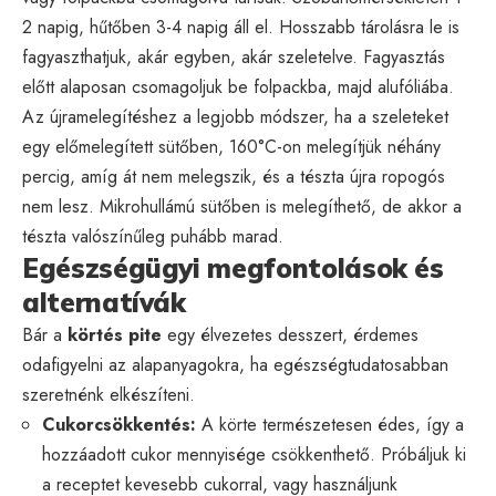
2 napig, hűtőben 3-4 napig áll el. Hosszabb tárolásra le is
fagyaszthatjuk, akár egyben, akár szeletelve. Fagyasztás
előtt alaposan csomagoljuk be folpackba, majd alufóliába.
Az újramelegítéshez a legjobb módszer, ha a szeleteket
egy előmelegített sütőben, 160°C-on melegítjük néhány
percig, amíg át nem melegszik, és a tészta újra ropogós
nem lesz. Mikrohullámú sütőben is melegíthető, de akkor a
tészta valószínűleg puhább marad.
Egészségügyi megfontolások és
alternatívák
Bár a
körtés pite
egy élvezetes desszert, érdemes
odafigyelni az alapanyagokra, ha egészségtudatosabban
szeretnénk elkészíteni.
Cukorcsökkentés:
A körte természetesen édes, így a
hozzáadott cukor mennyisége csökkenthető. Próbáljuk ki
a receptet kevesebb cukorral, vagy használjunk