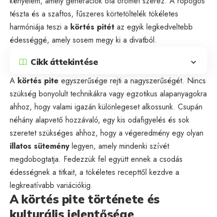
kényelem, amely generációk óta örömet szerez. A ropogós
tészta és a szaftos, fűszeres körtetöltelék tökéletes
harmóniája teszi a
körtés pitét
az egyik legkedveltebb
édességgé, amely sosem megy ki a divatból.
Cikk áttekintése
A
körtés pite
egyszerűsége rejti a nagyszerűségét. Nincs
szükség bonyolult technikákra vagy egzotikus alapanyagokra
ahhoz, hogy valami igazán különlegeset alkossunk. Csupán
néhány alapvető hozzávaló, egy kis odafigyelés és sok
szeretet szükséges ahhoz, hogy a végeredmény egy olyan
illatos sütemény
legyen, amely mindenki szívét
megdobogtatja. Fedezzük fel együtt ennek a csodás
édességnek a titkait, a tökéletes recepttől kezdve a
legkreatívabb variációkig.
A körtés pite története és
kulturális jelentősége