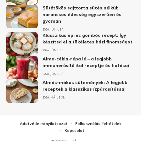
Sütőtökös sajttorta sütés nélkül:
narancsos édesség egyszerűen és
gyorsan
2026. JÚNIUS 1.
Klasszikus epres gombóc recept: Így
készítsd el a tökéletes házi finomságot
2026. JÚNIUS 1.
Alma-cékla-répa lé – a legjobb
immunerősítő ital receptje és hatásai
2026. JÚNIUS 1.
Almás-mákos sütemények: A legjobb
receptek a klasszikus ízpárosítással
2026. MÁJUS 31.
Adatvédelmi nyilatkozat
Felhasználási feltételek
Kapcsolat