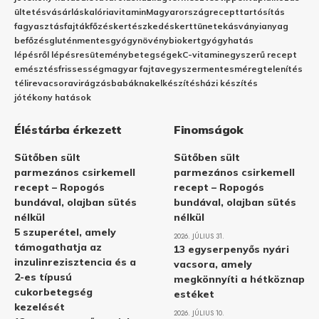
ültetés
vásárlás
kalória
vitamin
Magyarország
recept
tartósítás
fagyasztás
fajták
főzés
kertészkedés
kert
tünetek
ásványianyag
befőzés
gluténmentes
gyógynövény
biokert
gyógyhatás
lépésről lépésre
sütemény
betegségek
C-vitamin
egyszerű recept
emésztés
frissesség
magyar fajta
vegyszermentes
méregtelenítés
télire
vacsora
virágzás
babáknak
elkészítés
házi készítés
jótékony hatások
Éléstárba érkezett
Finomságok
Sütőben sült
Sütőben sült
parmezános csirkemell
parmezános csirkemell
recept – Ropogós
recept – Ropogós
bundával, olajban sütés
bundával, olajban sütés
nélkül
nélkül
5 szuperétel, amely
2026. JÚLIUS 31.
támogathatja az
13 egyserpenyős nyári
inzulinrezisztencia és a
vacsora, amely
2-es típusú
megkönnyíti a hétköznap
cukorbetegség
estéket
kezelését
2026. JÚLIUS 10.