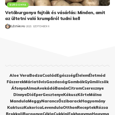
BURGONYA
Vetőburgonya fajták és vásárlás: Minden, amit
az ültetni való krumpliról tudni kell
ÉLÉSTÁR.HU
2025. SZEPTEMBER 9.
Aloe Vera
Bodza
Család
Egészség
Élelem
Életmód
Fűszerek
Máriatövis
Gazdaság
Gombák
Gyümölcsök
Áfonya
Alma
Avokádó
Banán
Citrom
Cseresznye
Dinnye
Dió
Eper
Gesztenye
Kókusz
Körte
Málna
Mandula
Meggy
Narancs
Őszibarack
Hagyomány
Kaktusz
Kukorica
Levendula
Otthon
Receptek
Rózsa
Brokkoli
Burgonya
Cékla
Cukkini
Fokhagyma
Hagyma