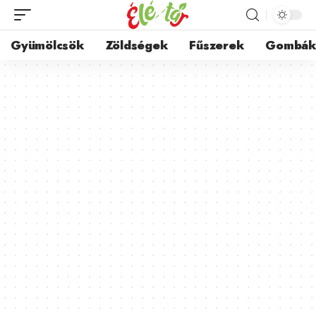
Gyümölcsök
Zöldségek
Fűszerek
Gombá