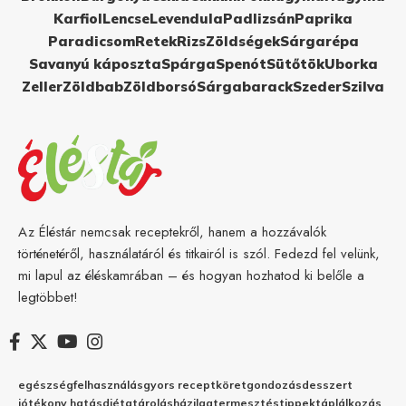
Karfiol
Lencse
Levendula
Padlizsán
Paprika
Paradicsom
Retek
Rizs
Zöldségek
Sárgarépa
Savanyú káposzta
Spárga
Spenót
Sütőtök
Uborka
Zeller
Zöldbab
Zöldborsó
Sárgabarack
Szeder
Szilva
Az Éléstár nemcsak receptekről, hanem a hozzávalók
történetéről, használatáról és titkairól is szól. Fedezd fel velünk,
mi lapul az éléskamrában – és hogyan hozhatod ki belőle a
legtöbbet!
egészség
felhasználás
gyors recept
köret
gondozás
desszert
jótékony hatás
diéta
tárolás
házilag
termesztés
tippek
táplálkozás