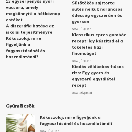
13 egyserpenyős nyári
Sütőtökös sajttorta
vacsora, amely
sütés nélkül: narancsos
megkönnyíti a hétköznap
édesség egyszerűen és
estéket
gyorsan
A diszgráfia hatása az
2026. JÚNIUS 1.
iskolai teljesítményre
Klasszikus epres gombóc
Kókuszolaj: mire
recept: Így készítsd el a
figyeljünk a
tökéletes házi
fogyasztásánál és
finomságot
használatánál?
2026. JÚNIUS 1.
Kiadós zöldbabos-húsos
rizs: Egy gyors és
egyszerű egytálétel
recept
2026. MÁJUS 31.
Gyümölcsök
Kókuszolaj: mire figyeljünk a
fogyasztásánál és használatánál?
2026. JÚNIUS 1.