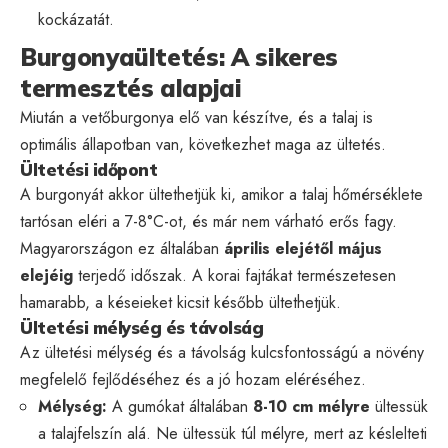
kockázatát.
Burgonyaültetés: A sikeres
termesztés alapjai
Miután a vetőburgonya elő van készítve, és a talaj is
optimális állapotban van, következhet maga az ültetés.
Ültetési időpont
A burgonyát akkor ültethetjük ki, amikor a talaj hőmérséklete
tartósan eléri a 7-8°C-ot, és már nem várható erős fagy.
Magyarországon ez általában
április elejétől május
elejéig
terjedő időszak. A korai fajtákat természetesen
hamarabb, a késeieket kicsit később ültethetjük.
Ültetési mélység és távolság
Az ültetési mélység és a távolság kulcsfontosságú a növény
megfelelő fejlődéséhez és a jó hozam eléréséhez.
Mélység:
A gumókat általában
8-10 cm mélyre
ültessük
a talajfelszín alá. Ne ültessük túl mélyre, mert az késlelteti