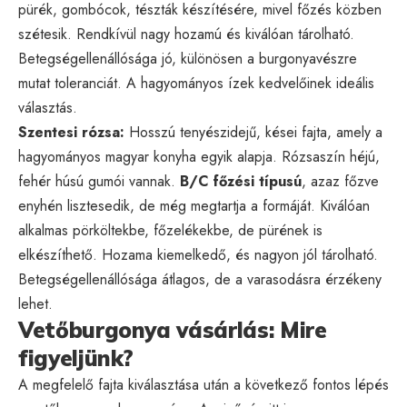
pürék, gombócok, tészták készítésére, mivel főzés közben
szétesik. Rendkívül nagy hozamú és kiválóan tárolható.
Betegségellenállósága jó, különösen a burgonyavészre
mutat toleranciát. A hagyományos ízek kedvelőinek ideális
választás.
Szentesi rózsa:
Hosszú tenyészidejű, kései fajta, amely a
hagyományos magyar konyha egyik alapja. Rózsaszín héjú,
fehér húsú gumói vannak.
B/C főzési típusú
, azaz főzve
enyhén lisztesedik, de még megtartja a formáját. Kiválóan
alkalmas pörköltekbe, főzelékekbe, de pürének is
elkészíthető. Hozama kiemelkedő, és nagyon jól tárolható.
Betegségellenállósága átlagos, de a varasodásra érzékeny
lehet.
Vetőburgonya vásárlás: Mire
figyeljünk?
A megfelelő fajta kiválasztása után a következő fontos lépés