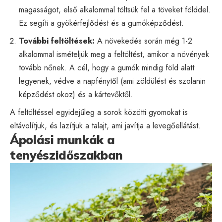
magasságot, első alkalommal töltsük fel a töveket földdel.
Ez segíti a gyökérfejlődést és a gumóképződést.
További feltöltések:
A növekedés során még 1-2
alkalommal ismételjük meg a feltöltést, amikor a növények
tovább nőnek. A cél, hogy a gumók mindig föld alatt
legyenek, védve a napfénytől (ami zöldülést és szolanin
képződést okoz) és a kártevőktől.
A feltöltéssel egyidejűleg a sorok közötti gyomokat is
eltávolítjuk, és lazítjuk a talajt, ami javítja a levegőellátást.
Ápolási munkák a
tenyészidőszakban