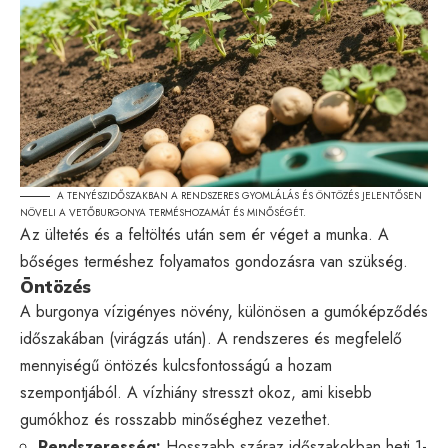
A TENYÉSZIDŐSZAKBAN A RENDSZERES GYOMLÁLÁS ÉS ÖNTÖZÉS JELENTŐSEN
NÖVELI A VETŐBURGONYA TERMÉSHOZAMÁT ÉS MINŐSÉGÉT.
Az ültetés és a feltöltés után sem ér véget a munka. A
bőséges terméshez folyamatos gondozásra van szükség.
Öntözés
A burgonya vízigényes növény, különösen a gumóképződés
időszakában (virágzás után). A rendszeres és megfelelő
mennyiségű öntözés kulcsfontosságú a hozam
szempontjából. A vízhiány stresszt okoz, ami kisebb
gumókhoz és rosszabb minőséghez vezethet.
Rendszeresség:
Hosszabb száraz időszakokban heti 1-