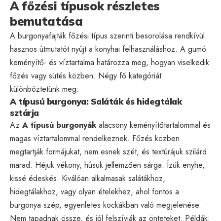
A főzési típusok részletes
bemutatása
A burgonyafajták főzési típus szerinti besorolása rendkívül
hasznos útmutatót nyújt a konyhai felhasználáshoz. A gumó
keményítő- és víztartalma határozza meg, hogyan viselkedik
főzés vagy sütés közben. Négy fő kategóriát
különböztetünk meg:
A típusú burgonya: Saláták és hidegtálak
sztárja
Az
A típusú burgonyák
alacsony keményítőtartalommal és
magas víztartalommal rendelkeznek. Főzés közben
megtartják formájukat, nem esnek szét, és textúrájuk szilárd
marad. Héjuk vékony, húsuk jellemzően sárga. Ízük enyhe,
kissé édeskés. Kiválóan alkalmasak salátákhoz,
hidegtálakhoz, vagy olyan ételekhez, ahol fontos a
burgonya szép, egyenletes kockákban való megjelenése.
Nem tapadnak össze, és jól felszívják az önteteket. Példák: