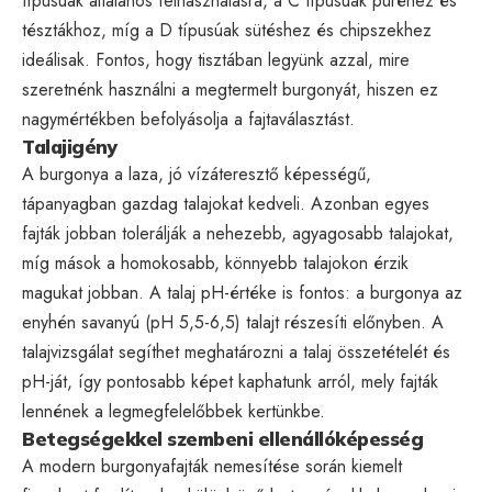
típusúak általános felhasználásra, a C típusúak püréhez és
tésztákhoz, míg a D típusúak sütéshez és chipszekhez
ideálisak. Fontos, hogy tisztában legyünk azzal, mire
szeretnénk használni a megtermelt burgonyát, hiszen ez
nagymértékben befolyásolja a fajtaválasztást.
Talajigény
A burgonya a laza, jó vízáteresztő képességű,
tápanyagban gazdag talajokat kedveli. Azonban egyes
fajták jobban tolerálják a nehezebb, agyagosabb talajokat,
míg mások a homokosabb, könnyebb talajokon érzik
magukat jobban. A talaj pH-értéke is fontos: a burgonya az
enyhén savanyú (pH 5,5-6,5) talajt részesíti előnyben. A
talajvizsgálat segíthet meghatározni a talaj összetételét és
pH-ját, így pontosabb képet kaphatunk arról, mely fajták
lennének a legmegfelelőbbek kertünkbe.
Betegségekkel szembeni ellenállóképesség
A modern burgonyafajták nemesítése során kiemelt