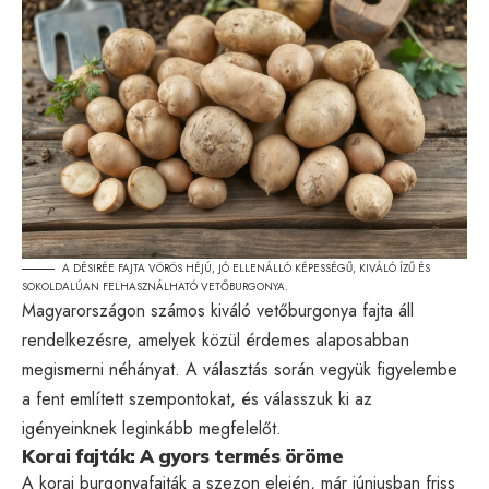
A DÉSIRÉE FAJTA VÖRÖS HÉJÚ, JÓ ELLENÁLLÓ KÉPESSÉGŰ, KIVÁLÓ ÍZŰ ÉS
SOKOLDALÚAN FELHASZNÁLHATÓ VETŐBURGONYA.
Magyarországon számos kiváló vetőburgonya fajta áll
rendelkezésre, amelyek közül érdemes alaposabban
megismerni néhányat. A választás során vegyük figyelembe
a fent említett szempontokat, és válasszuk ki az
igényeinknek leginkább megfelelőt.
Korai fajták: A gyors termés öröme
A korai burgonyafajták a szezon elején, már júniusban friss