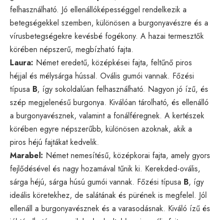
felhasználható. Jó ellenállóképességgel rendelkezik a
betegségekkel szemben, különösen a burgonyavészre és a
vírusbetegségekre kevésbé fogékony. A hazai termesztők
körében népszerű, megbízható fajta.
Laura:
Német eredetű, középkései fajta, feltűnő piros
héjjal és mélysárga hússal. Ovális gumói vannak. Főzési
típusa
B
, így sokoldalúan felhasználható. Nagyon jó ízű, és
szép megjelenésű burgonya. Kiválóan tárolható, és ellenálló
a burgonyavésznek, valamint a fonálféregnek. A kertészek
körében egyre népszerűbb, különösen azoknak, akik a
piros héjú fajtákat kedvelik.
Marabel:
Német nemesítésű, középkorai fajta, amely gyors
fejlődésével és nagy hozamával tűnik ki. Kerekded-ovális,
sárga héjú, sárga húsú gumói vannak. Főzési típusa
B
, így
ideális köretekhez, de salátának és pürének is megfelel. Jól
ellenáll a burgonyavésznek és a varasodásnak. Kiváló ízű és