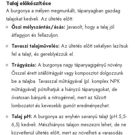
Talaj előkészítése
A burgonya a mélyen megmunkált, tápanyagban gazdag
talajokat kedveli. Az ültetés előtt:
Őszi mélyszántás/ásás:
Javasolt, hogy a talaj jól
átfagyjon és fellazuljon.
Tavaszi talajművelés:
Az ültetés előtt sekélyen lazítsuk
fel a talajt, és gereblyézzük el.
Trágyázás:
A burgonya nagy tápanyagigényű növény.
Ősszel érett istállótrágyát vagy komposztot dolgozzunk
be a talajba. Tavasszal műtrágyával (pl. komplex NPK
műtrágyával) pótolhatjuk a hiányzó tápanyagokat, de
óvatosan bánjunk a nitrogénnel, mert az túlzott
lombozatot és kevesebb gumót eredményezhet.
Talaj pH:
A burgonya az enyhén savanyú talajt (pH 5,5-
6,5) kedveli. Mészhiányos talajon meszezni lehet, de ne
közvetlenül ültetés előtt, mert az növelheti a varasodás