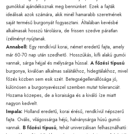
gumókkal ajándékoznak meg bennünket. Ezek a fajták
ideálisak azok számára, akik minél hamarabb szeretnének
saját termésű burgonyát fogyasztani. Általában kevésbé
alkalmasak hosszú tárolásra, de frissen szedve páratlan
ízélményt nyújtanak.
Annabell:
Egy rendkívül korai, német eredetű fajta, amely
már 60-70 nap után szedhető. Hosszúkás, kifli alakú gumói
vannak, sárga héjjal és mélysárga hússal.
A főzési típusú
burgonya, kiválóan alkalmas salátákhoz, hidegtálakhoz, mivel
főzés közben sem esik szét. Betegségellenállósága jó,
különösen a burgonyavésszel szemben mutat toleranciát.
Hozama közepes, de a koraisága és a kiváló íze miatt
nagyon kedvelt.
Impala:
Holland eredetű, korai érésű, rendkívül népszerű
fajta. Ovális, világossárga héjú, halványsárga húsú gumói
vannak.
B főzési típusú
, tehát univerzálisan felhasználható: