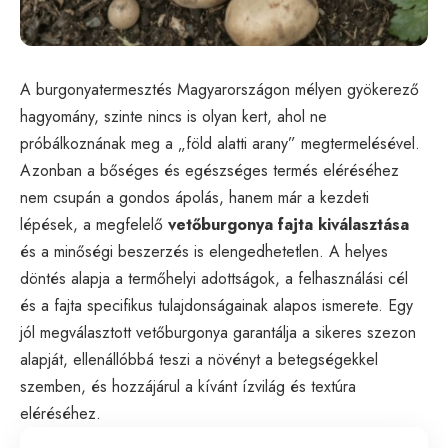
A burgonyatermesztés Magyarországon mélyen gyökerező
hagyomány, szinte nincs is olyan kert, ahol ne
próbálkoznának meg a „föld alatti arany” megtermelésével.
Azonban a bőséges és egészséges termés eléréséhez
nem csupán a gondos ápolás, hanem már a kezdeti
lépések, a megfelelő
vetőburgonya fajta kiválasztása
és a minőségi beszerzés is elengedhetetlen. A helyes
döntés alapja a termőhelyi adottságok, a felhasználási cél
és a fajta specifikus tulajdonságainak alapos ismerete. Egy
jól megválasztott vetőburgonya garantálja a sikeres szezon
alapját, ellenállóbbá teszi a növényt a betegségekkel
szemben, és hozzájárul a kívánt ízvilág és textúra
eléréséhez.