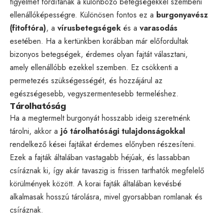
figyelmet fordítanak a különböző betegségekkel szembeni
ellenállóképességre. Különösen fontos ez a
burgonyavész
(fitoftóra)
, a
vírusbetegségek
és a
varasodás
esetében. Ha a kertünkben korábban már előfordultak
bizonyos betegségek, érdemes olyan fajtát választani,
amely ellenállóbb ezekkel szemben. Ez csökkenti a
permetezés szükségességét, és hozzájárul az
egészségesebb, vegyszermentesebb termeléshez.
Tárolhatóság
Ha a megtermelt burgonyát hosszabb ideig szeretnénk
tárolni, akkor a
jó tárolhatósági tulajdonságokkal
rendelkező kései fajtákat érdemes előnyben részesíteni.
Ezek a fajták általában vastagabb héjúak, és lassabban
csíráznak ki, így akár tavaszig is frissen tarthatók megfelelő
körülmények között. A korai fajták általában kevésbé
alkalmasak hosszú tárolásra, mivel gyorsabban romlanak és
csíráznak.