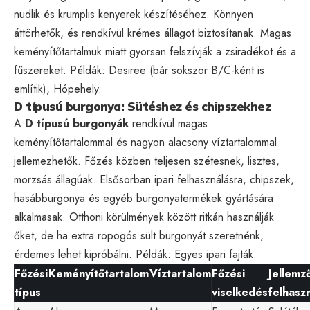
nudlik és krumplis kenyerek készítéséhez. Könnyen
áttörhetők, és rendkívül krémes állagot biztosítanak. Magas
keményítőtartalmuk miatt gyorsan felszívják a zsiradékot és a
fűszereket. Példák: Desiree (bár sokszor B/C-ként is
említik), Hópehely.
D típusú burgonya: Sütéshez és chipszekhez
A
D típusú burgonyák
rendkívül magas
keményítőtartalommal és nagyon alacsony víztartalommal
jellemezhetők. Főzés közben teljesen szétesnek, lisztes,
morzsás állagúak. Elsősorban ipari felhasználásra, chipszek,
hasábburgonya és egyéb burgonyatermékek gyártására
alkalmasak. Otthoni körülmények között ritkán használják
őket, de ha extra ropogós sült burgonyát szeretnénk,
érdemes lehet kipróbálni. Példák: Egyes ipari fajták.
Főzési
Keményítőtartalom
Víztartalom
Főzési
Jellemz
típus
viselkedés
felhasz