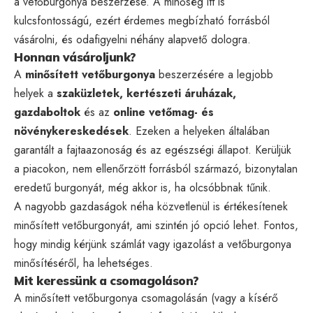
a vetőburgonya beszerzése. A minőség itt is
kulcsfontosságú, ezért érdemes megbízható forrásból
vásárolni, és odafigyelni néhány alapvető dologra.
Honnan vásároljunk?
A
minősített vetőburgonya
beszerzésére a legjobb
helyek a
szaküzletek, kertészeti áruházak,
gazdaboltok
és az
online vetőmag- és
növénykereskedések
. Ezeken a helyeken általában
garantált a fajtaazonoság és az egészségi állapot. Kerüljük
a piacokon, nem ellenőrzött forrásból származó, bizonytalan
eredetű burgonyát, még akkor is, ha olcsóbbnak tűnik.
A nagyobb gazdaságok néha közvetlenül is értékesítenek
minősített vetőburgonyát, ami szintén jó opció lehet. Fontos,
hogy mindig kérjünk számlát vagy igazolást a vetőburgonya
minősítéséről, ha lehetséges.
Mit keressünk a csomagoláson?
A minősített vetőburgonya csomagolásán (vagy a kísérő