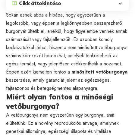
Cikk áttekintése
Sokan esnek abba a hibába, hogy egyszerűen a
legolcsóbb, vagy éppen a legkönnyebben beszerezhető
burgonyát ültetik el, anélkül, hogy figyelembe vennék annak
származását vagy fajtajellemzőit. Ez azonban komoly
kockázatokkal járhat, hiszen a nem minősített vetőburgonya
számos kórokozót hordozhat, amelyek tönkretehetik az
egész termést, vagy jelentősen csökkenthetik a hozamot.
Éppen ezért kiemelten fontos a
minősített vetőburgonya
beszerzése, amely garanciát jelent az egészséges,
fajtaazonos és betegségmentes alapanyagra.
Miért olyan fontos a minőségi
vetőburgonya?
A vetőburgonya nem egyszerűen egy burgonya, amit
elültetünk. Ez a növény reprodukciós anyaga, amelynek
genetikai állománya, egészségi állapota és vitalitása