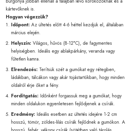
burgonya jobban ellenáll a talajban lévő kórokozóknak és a
kártevőknek is.
Hogyan végezzük?
Időpont:
Az ültetés előtt 4-6 héttel kezdjük el, általában
március elején.
Helyszín:
Világos, hűvös (8-12°C), de fagymentes
helyiségben. Ideális egy ablakpárkány, veranda vagy
fűtetlen kamra.
Elrendezés:
Terítsük szét a gumókat egy rétegben,
ládákban, tálcákon vagy akár tojástartókban, hogy minden
oldalról érje őket a fény.
Fordítgatás:
Időnként forgassuk meg a gumókat, hogy
minden oldalukon egyenletesen fejlődjenek a csírák.
Eredmény:
Ideális esetben az ültetés idejére 1-2 cm
hosszú, tömör, zöldes-lilás csírák fejlődnek a gumókon. A
hosszú, fehér, vékony csírák (sötétben való tárolás