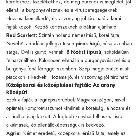
köretekhez, főzelékekhez, de még pürének is megfelel. Jól
ellenáll a burgonyavésznek és a vírusbetegségeknek.
Hozama kiemelkedő, és viszonylag jól tárolható a korai
fajták között. Kezdő kertészeknek is bátran ajánlható.
Red Scarlett:
Szintén holland nemesítésű, korai fajta.
Nevéből adódóan jellegzetesen
piros héjú
, húsa azonban
sárga. Ovális gumói vannak.
B főzési típusú
, sokoldalúan
felhasználható. Különösen ellenálló a burgonyavésszel és a
burgonya fonálféreggel szemben. Szép megjelenése miatt
piacokon is kedvelt. Hozama jó, és viszonylag jól tárolható.
Középkorai és középkései fajták: Az arany
középút
Ezek a fajták a legnépszerűbbek Magyarországon, mivel
optimális kompromisszumot kínálnak a koraiság, a hozam és
a tárolhatóság között. A legtöbb konyhai felhasználásra
alkalmasak, és ellenállóképességük is kedvező.
Agria:
Német eredetű, középkorai érésű fajta, amely az