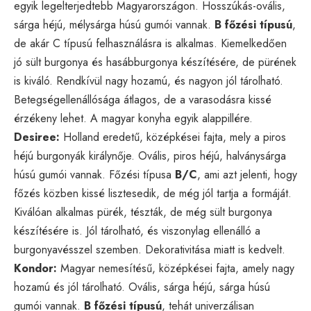
egyik legelterjedtebb Magyarországon. Hosszúkás-ovális,
sárga héjú, mélysárga húsú gumói vannak.
B főzési típusú
,
de akár C típusú felhasználásra is alkalmas. Kiemelkedően
jó sült burgonya és hasábburgonya készítésére, de pürének
is kiváló. Rendkívül nagy hozamú, és nagyon jól tárolható.
Betegségellenállósága átlagos, de a varasodásra kissé
érzékeny lehet. A magyar konyha egyik alappillére.
Desiree:
Holland eredetű, középkései fajta, mely a piros
héjú burgonyák királynője. Ovális, piros héjú, halványsárga
húsú gumói vannak. Főzési típusa
B/C
, ami azt jelenti, hogy
főzés közben kissé lisztesedik, de még jól tartja a formáját.
Kiválóan alkalmas pürék, tészták, de még sült burgonya
készítésére is. Jól tárolható, és viszonylag ellenálló a
burgonyavésszel szemben. Dekorativitása miatt is kedvelt.
Kondor:
Magyar nemesítésű, középkései fajta, amely nagy
hozamú és jól tárolható. Ovális, sárga héjú, sárga húsú
gumói vannak.
B főzési típusú
, tehát univerzálisan