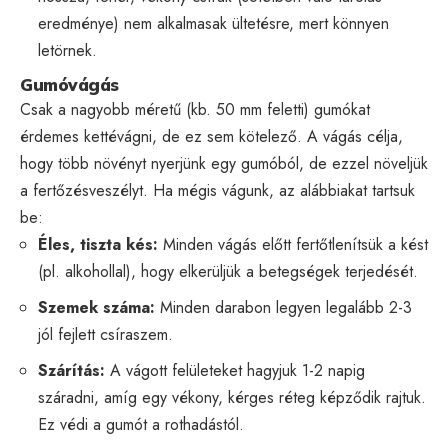
eredménye) nem alkalmasak ültetésre, mert könnyen
letörnek.
Gumóvágás
Csak a nagyobb méretű (kb. 50 mm feletti) gumókat
érdemes kettévágni, de ez sem kötelező. A vágás célja,
hogy több növényt nyerjünk egy gumóból, de ezzel növeljük
a fertőzésveszélyt. Ha mégis vágunk, az alábbiakat tartsuk
be:
Éles, tiszta kés:
Minden vágás előtt fertőtlenítsük a kést
(pl. alkohollal), hogy elkerüljük a betegségek terjedését.
Szemek száma:
Minden darabon legyen legalább 2-3
jól fejlett csíraszem.
Szárítás:
A vágott felületeket hagyjuk 1-2 napig
száradni, amíg egy vékony, kérges réteg képződik rajtuk.
Ez védi a gumót a rothadástól.