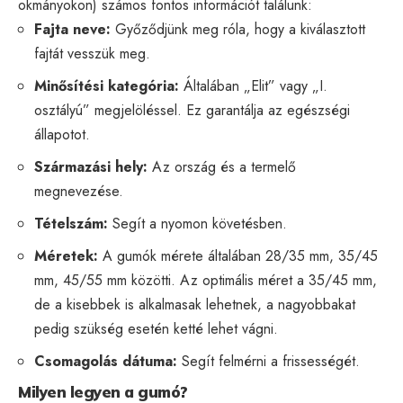
okmányokon) számos fontos információt találunk:
Fajta neve:
Győződjünk meg róla, hogy a kiválasztott
fajtát vesszük meg.
Minősítési kategória:
Általában „Elit” vagy „I.
osztályú” megjelöléssel. Ez garantálja az egészségi
állapotot.
Származási hely:
Az ország és a termelő
megnevezése.
Tételszám:
Segít a nyomon követésben.
Méretek:
A gumók mérete általában 28/35 mm, 35/45
mm, 45/55 mm közötti. Az optimális méret a 35/45 mm,
de a kisebbek is alkalmasak lehetnek, a nagyobbakat
pedig szükség esetén ketté lehet vágni.
Csomagolás dátuma:
Segít felmérni a frissességét.
Milyen legyen a gumó?