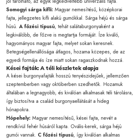
jól tárolható, az egyik legkedveltebb univerzális fajta.
Somogyi sárga kifli:
Magyar nemesítésű, középkorai
fajta, jellegzetes kifli alakú gumókkal. Sárga héjú és sárga
húsú.
A főzési típusú
, tehát salátaburgonyaként a
legkiválóbb, de főzve is megtartja formáját. Íze kiváló,
hagyományos magyar fajta, melyet sokan keresnek.
Betegségellenállósága átlagos, hozama közepes, de az
egyedi formája és íze miatt sokan ragaszkodnak hozzá.
Kései fajták: A téli készletek alapja
A kései burgonyafajták hosszú tenyészidejűek, jellemzően
szeptemberben vagy októberben szedhetők. Hozamuk
általában a legnagyobb, és kiválóan alkalmasak téli tárolásra,
így biztosítva a család burgonyaellátását a hideg
hónapokra.
Hópehely:
Magyar nemesítésű, kései fajta, nevét a
rendkívül fehér húsáról kapta. Ovális-kerek, sárga héjú
gumói vannak.
C főzési típusú
, így kiválóan alkalmas