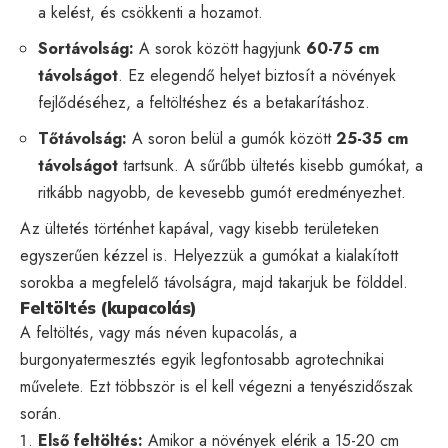
a kelést, és csökkenti a hozamot.
Sortávolság:
A sorok között hagyjunk
60-75 cm
távolságot
. Ez elegendő helyet biztosít a növények
fejlődéséhez, a feltöltéshez és a betakarításhoz.
Tőtávolság:
A soron belül a gumók között
25-35 cm
távolságot
tartsunk. A sűrűbb ültetés kisebb gumókat, a
ritkább nagyobb, de kevesebb gumót eredményezhet.
Az ültetés történhet kapával, vagy kisebb területeken
egyszerűen kézzel is. Helyezzük a gumókat a kialakított
sorokba a megfelelő távolságra, majd takarjuk be földdel.
Feltöltés (kupacolás)
A feltöltés, vagy más néven kupacolás, a
burgonyatermesztés egyik legfontosabb agrotechnikai
művelete. Ezt többször is el kell végezni a tenyészidőszak
során.
Első feltöltés:
Amikor a növények elérik a 15-20 cm