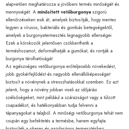
alapvetően meghatározza a jövőbeni termés minőségét és
mennyiségét. A
minősített vetőburgonya
szigorú
ellenőrzéseken esik át, amelyek biztosítják, hogy mentes
legyen a vírusos, bakteriális és gombás betegségektől,
amelyek a burgonyatermesztés legnagyobb ellenségei.
Ezek a kórokozók jelentősen csökkenthetik a
terméshozamot, deformálhatják a gumókat, és rontják a
burgonya tárolhatóságát.
Az egészséges vetőburgonya erőteljesebb növekedést,
jobb gyökérfejlődést és nagyobb ellenállóképességet
biztosít a növénynek a stresszhatásokkal szemben. Ez azt
jelenti, hogy a növény jobban viseli az időjárási
szélsőségeket, mint például a szárazságot vagy a túlzott
csapadékot, és hatékonyabban tudja felvenni a
tápanyagokat a talajból. A minőségi vetőburgonya tehát nem
csupán egy befektetés a termésbe, hanem egyfajta
biztosíték a sikeres és gazdaságos termesztéshez.