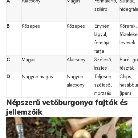
A
Alacsony
Magas
Formatartó,
Saláták,
szilárd
hidegtál
B
Közepes
Közepes
Enyhén
Köretek,
lágyul,
főzeléke
formáját
levesek
tartja
C
Magas
Alacsony
Széteső,
Püré, g
lisztes
tészták
D
Nagyon magas
Nagyon
Teljesen
Chips,
alacsony
széteső,
hasábbu
morzsás
(ipari)
Népszerű vetőburgonya fajták és
jellemzőik