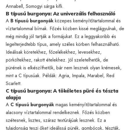
Annabell, Somogyi sárga kifli.
B típusú burgonya: Az univerzális felhasználó
A
B típusú burgonyák
közepes keményítőtartalommal és
víztartalommal bírnak. Főzés közben kissé meglágyulnak, de
még mindig jól tartják a formájukat. Ez a leggyakoribb és
legelterjedtebb típus, amely széles körben felhasználható.
Ideálisak köretekhez, főzelékekhez, levesekhez,
pörköltekhez, rakott ételekhez. Jól szeletelhetők, de
pürének is elkészíthetők, bár nem lesznek olyan krémesek,
mint a C típusúak. Példák: Agria, Impala, Marabel, Red
Scarlett.
C típusú burgonya: A tökéletes püré és tészta
alapja
A
C típusú burgonyák
magas keményítőtartalommal és
alacsony víztartalommal rendelkeznek. Főzés közben
szétesnek, lisztes, száraz textúrájúak lesznek. Ez a
tulajdonság teszi őket ideálissá pürék, gombócok, tészták,