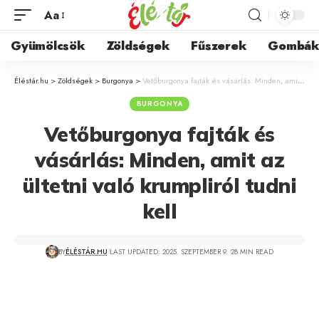
Aa
Gyümölcsök
Zöldségek
Fűszerek
Gombá
Éléstár.hu
>
Zöldségek
>
Burgonya
>
Vetőburgonya fajták és vásárlás: Minden, amit az ültetni való krumpliról tudni kell
BURGONYA
Vetőburgonya fajták és
vásárlás: Minden, amit az
ültetni való krumpliról tudni
kell
BY
ÉLÉSTÁR.HU
LAST UPDATED: 2025. SZEPTEMBER 9.
28 MIN READ