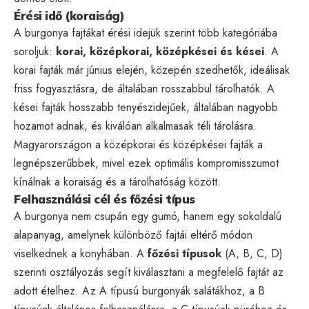
Érési idő (koraiság)
A burgonya fajtákat érési idejük szerint több kategóriába
soroljuk:
korai, középkorai, középkései és kései
. A
korai fajták már június elején, közepén szedhetők, ideálisak
friss fogyasztásra, de általában rosszabbul tárolhatók. A
kései fajták hosszabb tenyészidejűek, általában nagyobb
hozamot adnak, és kiválóan alkalmasak téli tárolásra.
Magyarországon a középkorai és középkései fajták a
legnépszerűbbek, mivel ezek optimális kompromisszumot
kínálnak a koraiság és a tárolhatóság között.
Felhasználási cél és főzési típus
A burgonya nem csupán egy gumó, hanem egy sokoldalú
alapanyag, amelynek különböző fajtái eltérő módon
viselkednek a konyhában. A
főzési típusok
(A, B, C, D)
szerinti osztályozás segít kiválasztani a megfelelő fajtát az
adott ételhez. Az A típusú burgonyák salátákhoz, a B