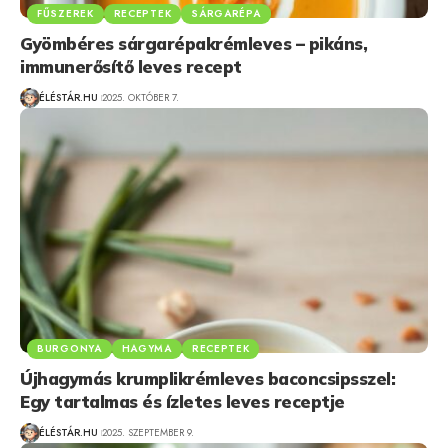
FŰSZEREK
RECEPTEK
SÁRGARÉPA
Gyömbéres sárgarépakrémleves – pikáns,
immunerősítő leves recept
ÉLÉSTÁR.HU
2025. OKTÓBER 7.
BURGONYA
HAGYMA
RECEPTEK
Újhagymás krumplikrémleves baconcsipsszel:
Egy tartalmas és ízletes leves receptje
ÉLÉSTÁR.HU
2025. SZEPTEMBER 9.