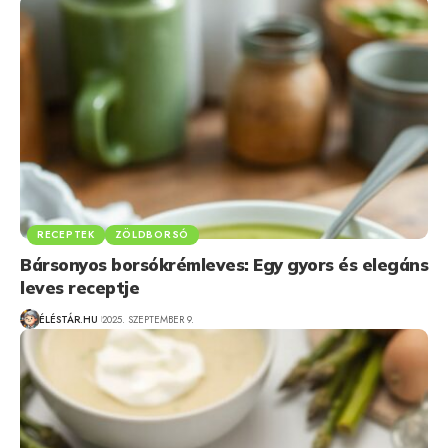
RECEPTEK
ZÖLDBORSÓ
Bársonyos borsókrémleves: Egy gyors és elegáns
leves receptje
ÉLÉSTÁR.HU
2025. SZEPTEMBER 9.