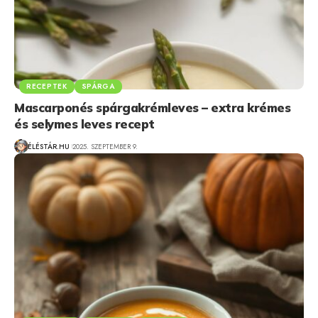
RECEPTEK
SPÁRGA
Mascarponés spárgakrémleves – extra krémes
és selymes leves recept
ÉLÉSTÁR.HU
2025. SZEPTEMBER 9.