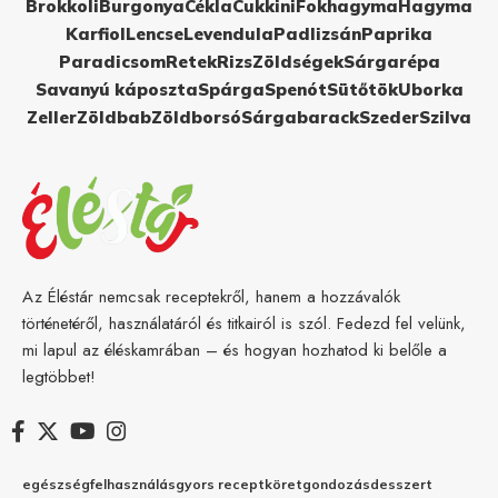
Brokkoli
Burgonya
Cékla
Cukkini
Fokhagyma
Hagyma
Karfiol
Lencse
Levendula
Padlizsán
Paprika
Paradicsom
Retek
Rizs
Zöldségek
Sárgarépa
Savanyú káposzta
Spárga
Spenót
Sütőtök
Uborka
Zeller
Zöldbab
Zöldborsó
Sárgabarack
Szeder
Szilva
Az Éléstár nemcsak receptekről, hanem a hozzávalók
történetéről, használatáról és titkairól is szól. Fedezd fel velünk,
mi lapul az éléskamrában – és hogyan hozhatod ki belőle a
legtöbbet!
egészség
felhasználás
gyors recept
köret
gondozás
desszert