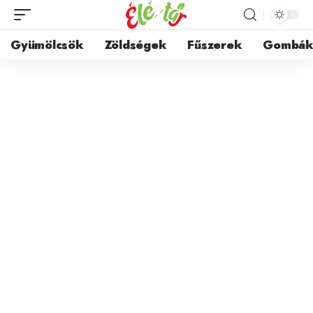
Gyümölcsök
Zöldségek
Fűszerek
Gombá