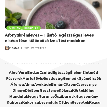
ÁFONYA
RECEPTEK
Áfonyakrémleves – Hűsítő, egészséges leves
elkészítése különböző ízesítési módokon
ÉLÉSTÁR.HU
2025. SZEPTEMBER 8.
Aloe Vera
Bodza
Család
Egészség
Élelem
Életmód
Fűszerek
Máriatövis
Gazdaság
Gombák
Gyümölcsök
Áfonya
Alma
Avokádó
Banán
Citrom
Cseresznye
Dinnye
Dió
Eper
Gesztenye
Kókusz
Körte
Málna
Mandula
Meggy
Narancs
Őszibarack
Hagyomány
Kaktusz
Kukorica
Levendula
Otthon
Receptek
Rózsa