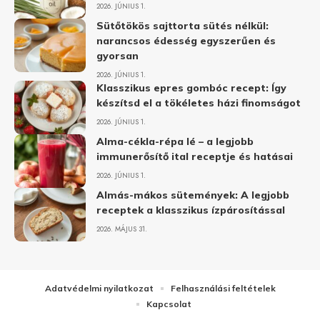
2026. JÚNIUS 1.
Sütőtökös sajttorta sütés nélkül:
narancsos édesség egyszerűen és
gyorsan
2026. JÚNIUS 1.
Klasszikus epres gombóc recept: Így
készítsd el a tökéletes házi finomságot
2026. JÚNIUS 1.
Alma-cékla-répa lé – a legjobb
immunerősítő ital receptje és hatásai
2026. JÚNIUS 1.
Almás-mákos sütemények: A legjobb
receptek a klasszikus ízpárosítással
2026. MÁJUS 31.
Adatvédelmi nyilatkozat
Felhasználási feltételek
Kapcsolat