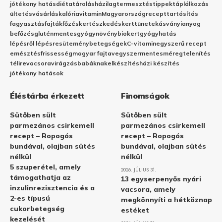
jótékony hatás
diéta
tárolás
házilag
termesztés
tippek
táplálkozás
ültetés
vásárlás
kalória
vitamin
Magyarország
recept
tartósítás
fagyasztás
fajták
főzés
kertészkedés
kert
tünetek
ásványianyag
befőzés
gluténmentes
gyógynövény
biokert
gyógyhatás
lépésről lépésre
sütemény
betegségek
C-vitamin
egyszerű recept
emésztés
frissesség
magyar fajta
vegyszermentes
méregtelenítés
télire
vacsora
virágzás
babáknak
elkészítés
házi készítés
jótékony hatások
Éléstárba érkezett
Finomságok
Sütőben sült
Sütőben sült
parmezános csirkemell
parmezános csirkemell
recept – Ropogós
recept – Ropogós
bundával, olajban sütés
bundával, olajban sütés
nélkül
nélkül
5 szuperétel, amely
2026. JÚLIUS 31.
támogathatja az
13 egyserpenyős nyári
inzulinrezisztencia és a
vacsora, amely
2-es típusú
megkönnyíti a hétköznap
cukorbetegség
estéket
kezelését