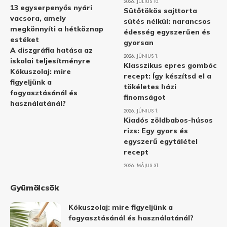
2026. JÚLIUS 10.
13 egyserpenyős nyári
Sütőtökös sajttorta
vacsora, amely
sütés nélkül: narancsos
megkönnyíti a hétköznap
édesség egyszerűen és
estéket
gyorsan
A diszgráfia hatása az
2026. JÚNIUS 1.
iskolai teljesítményre
Klasszikus epres gombóc
Kókuszolaj: mire
recept: Így készítsd el a
figyeljünk a
tökéletes házi
fogyasztásánál és
finomságot
használatánál?
2026. JÚNIUS 1.
Kiadós zöldbabos-húsos
rizs: Egy gyors és
egyszerű egytálétel
recept
2026. MÁJUS 31.
Gyümölcsök
Kókuszolaj: mire figyeljünk a
fogyasztásánál és használatánál?