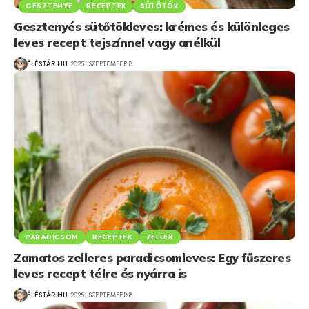
GESZTENYE
RECEPTEK
SÜTŐTÖK
Gesztenyés sütőtökleves: krémes és különleges
leves recept tejszínnel vagy anélkül
ÉLÉSTÁR.HU
2025. SZEPTEMBER 8.
PARADICSOM
RECEPTEK
ZELLER
Zamatos zelleres paradicsomleves: Egy fűszeres
leves recept télre és nyárra is
ÉLÉSTÁR.HU
2025. SZEPTEMBER 8.