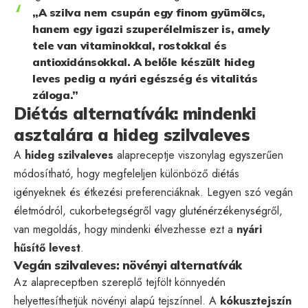
„A szilva nem csupán egy finom gyümölcs,
hanem egy igazi szuperélelmiszer is, amely
tele van vitaminokkal, rostokkal és
antioxidánsokkal. A belőle készült hideg
leves pedig a nyári egészség és vitalitás
záloga.”
Diétás alternatívák: mindenki
asztalára a hideg szilvaleves
A
hideg szilvaleves
alapreceptje viszonylag egyszerűen
módosítható, hogy megfeleljen különböző diétás
igényeknek és étkezési preferenciáknak. Legyen szó vegán
életmódról, cukorbetegségről vagy gluténérzékenységről,
van megoldás, hogy mindenki élvezhesse ezt a
nyári
hűsítő levest
.
Vegán szilvaleves: növényi alternatívák
Az alapreceptben szereplő tejfölt könnyedén
helyettesíthetjük növényi alapú tejszínnel. A
kókusztejszín