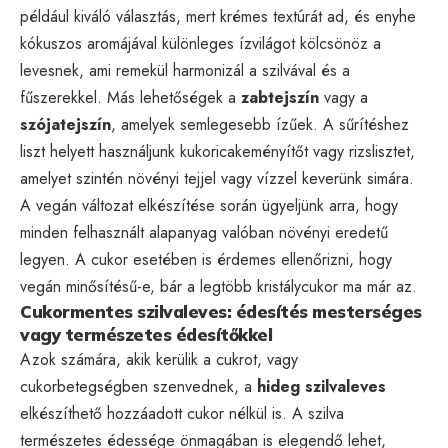
például kiváló választás, mert krémes textúrát ad, és enyhe
kókuszos aromájával különleges ízvilágot kölcsönöz a
levesnek, ami remekül harmonizál a szilvával és a
fűszerekkel. Más lehetőségek a
zabtejszín
vagy a
szójatejszín
, amelyek semlegesebb ízűek. A sűrítéshez
liszt helyett használjunk kukoricakeményítőt vagy rizslisztet,
amelyet szintén növényi tejjel vagy vízzel keverünk simára.
A vegán változat elkészítése során ügyeljünk arra, hogy
minden felhasznált alapanyag valóban növényi eredetű
legyen. A cukor esetében is érdemes ellenőrizni, hogy
vegán minősítésű-e, bár a legtöbb kristálycukor ma már az.
Cukormentes szilvaleves: édesítés mesterséges
vagy természetes édesítőkkel
Azok számára, akik kerülik a cukrot, vagy
cukorbetegségben szenvednek, a
hideg szilvaleves
elkészíthető hozzáadott cukor nélkül is. A szilva
természetes édessége önmagában is elegendő lehet,