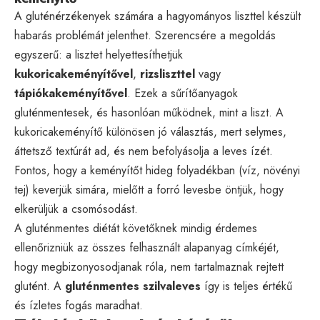
A gluténérzékenyek számára a hagyományos liszttel készült
habarás problémát jelenthet. Szerencsére a megoldás
egyszerű: a lisztet helyettesíthetjük
kukoricakeményítővel
,
rizsliszttel
vagy
tápiókakeményítővel
. Ezek a sűrítőanyagok
gluténmentesek, és hasonlóan működnek, mint a liszt. A
kukoricakeményítő különösen jó választás, mert selymes,
áttetsző textúrát ad, és nem befolyásolja a leves ízét.
Fontos, hogy a keményítőt hideg folyadékban (víz, növényi
tej) keverjük simára, mielőtt a forró levesbe öntjük, hogy
elkerüljük a csomósodást.
A gluténmentes diétát követőknek mindig érdemes
ellenőrizniük az összes felhasznált alapanyag címkéjét,
hogy megbizonyosodjanak róla, nem tartalmaznak rejtett
glutént. A
gluténmentes szilvaleves
így is teljes értékű
és ízletes fogás maradhat.