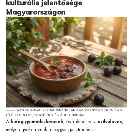
kulturális jelentősége
Magyarországon
A HIDEG SZILVALEVES HAGYOMÁNYOSAN A MAGYAR NYÁRI KONYHA EGYIK
KÜLÖNLEGESSÉGE, FRISSÍTŐ ÉS EGÉSZSÉGES FINOMSÁG.
A
hideg gyümölcslevesek
, és különösen a
szilvaleves
,
mélyen gyökereznek a magyar gasztronómiai