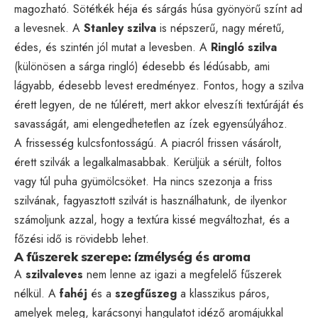
magozható. Sötétkék héja és sárgás húsa gyönyörű színt ad
a levesnek. A
Stanley szilva
is népszerű, nagy méretű,
édes, és szintén jól mutat a levesben. A
Ringló szilva
(különösen a sárga ringló) édesebb és lédúsabb, ami
lágyabb, édesebb levest eredményez. Fontos, hogy a szilva
érett legyen, de ne túlérett, mert akkor elveszíti textúráját és
savasságát, ami elengedhetetlen az ízek egyensúlyához.
A frissesség kulcsfontosságú. A piacról frissen vásárolt,
érett szilvák a legalkalmasabbak. Kerüljük a sérült, foltos
vagy túl puha gyümölcsöket. Ha nincs szezonja a friss
szilvának, fagyasztott szilvát is használhatunk, de ilyenkor
számoljunk azzal, hogy a textúra kissé megváltozhat, és a
főzési idő is rövidebb lehet.
A fűszerek szerepe: ízmélység és aroma
A
szilvaleves
nem lenne az igazi a megfelelő fűszerek
nélkül. A
fahéj
és a
szegfűszeg
a klasszikus páros,
amelyek meleg, karácsonyi hangulatot idéző aromájukkal