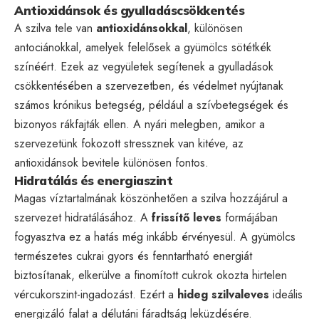
Antioxidánsok és gyulladáscsökkentés
A szilva tele van
antioxidánsokkal
, különösen
antociánokkal, amelyek felelősek a gyümölcs sötétkék
színéért. Ezek az vegyületek segítenek a gyulladások
csökkentésében a szervezetben, és védelmet nyújtanak
számos krónikus betegség, például a szívbetegségek és
bizonyos rákfajták ellen. A nyári melegben, amikor a
szervezetünk fokozott stressznek van kitéve, az
antioxidánsok bevitele különösen fontos.
Hidratálás és energiaszint
Magas víztartalmának köszönhetően a szilva hozzájárul a
szervezet hidratálásához. A
frissítő leves
formájában
fogyasztva ez a hatás még inkább érvényesül. A gyümölcs
természetes cukrai gyors és fenntartható energiát
biztosítanak, elkerülve a finomított cukrok okozta hirtelen
vércukorszint-ingadozást. Ezért a
hideg szilvaleves
ideális
energizáló falat a délutáni fáradtság leküzdésére.