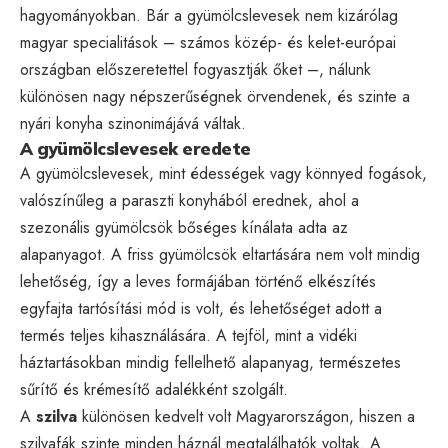
hagyományokban. Bár a gyümölcslevesek nem kizárólag
magyar specialitások – számos közép- és kelet-európai
országban előszeretettel fogyasztják őket –, nálunk
különösen nagy népszerűségnek örvendenek, és szinte a
nyári konyha szinonimájává váltak.
A gyümölcslevesek eredete
A gyümölcslevesek, mint édességek vagy könnyed fogások,
valószínűleg a paraszti konyhából erednek, ahol a
szezonális gyümölcsök bőséges kínálata adta az
alapanyagot. A friss gyümölcsök eltartására nem volt mindig
lehetőség, így a leves formájában történő elkészítés
egyfajta tartósítási mód is volt, és lehetőséget adott a
termés teljes kihasználására. A tejföl, mint a vidéki
háztartásokban mindig fellelhető alapanyag, természetes
sűrítő és krémesítő adalékként szolgált.
A
szilva
különösen kedvelt volt Magyarországon, hiszen a
szilvafák szinte minden háznál megtalálhatók voltak. A