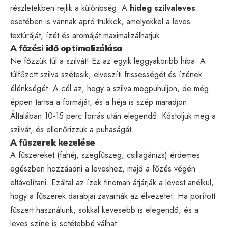
részletekben rejlik a különbség. A
hideg szilvaleves
esetében is vannak apró trükkök, amelyekkel a leves
textúráját, ízét és aromáját maximalizálhatjuk.
A főzési idő optimalizálása
Ne főzzük túl a szilvát! Ez az egyik leggyakoribb hiba. A
túlfőzött szilva szétesik, elveszíti frissességét és ízének
élénkségét. A cél az, hogy a szilva megpuhuljon, de még
éppen tartsa a formáját, és a héja is szép maradjon.
Általában 10-15 perc forrás után elegendő. Kóstoljuk meg a
szilvát, és ellenőrizzük a puhaságát.
A fűszerek kezelése
A fűszereket (fahéj, szegfűszeg, csillagánizs) érdemes
egészben hozzáadni a leveshez, majd a főzés végén
eltávolítani. Ezáltal az ízek finoman átjárják a levest anélkül,
hogy a fűszerek darabjai zavarnák az élvezetet. Ha porított
fűszert használunk, sokkal kevesebb is elegendő, és a
leves színe is sötétebbé válhat.