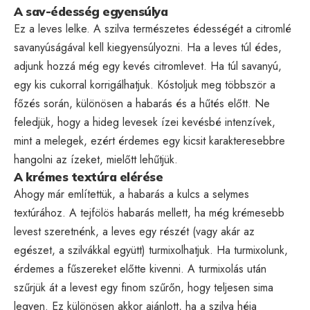
A sav-édesség egyensúlya
Ez a leves lelke. A szilva természetes édességét a citromlé
savanyúságával kell kiegyensúlyozni. Ha a leves túl édes,
adjunk hozzá még egy kevés citromlevet. Ha túl savanyú,
egy kis cukorral korrigálhatjuk. Kóstoljuk meg többször a
főzés során, különösen a habarás és a hűtés előtt. Ne
feledjük, hogy a hideg levesek ízei kevésbé intenzívek,
mint a melegek, ezért érdemes egy kicsit karakteresebbre
hangolni az ízeket, mielőtt lehűtjük.
A krémes textúra elérése
Ahogy már említettük, a habarás a kulcs a selymes
textúrához. A tejfölös habarás mellett, ha még krémesebb
levest szeretnénk, a leves egy részét (vagy akár az
egészet, a szilvákkal együtt) turmixolhatjuk. Ha turmixolunk,
érdemes a fűszereket előtte kivenni. A turmixolás után
szűrjük át a levest egy finom szűrőn, hogy teljesen sima
legyen. Ez különösen akkor ajánlott, ha a szilva héja