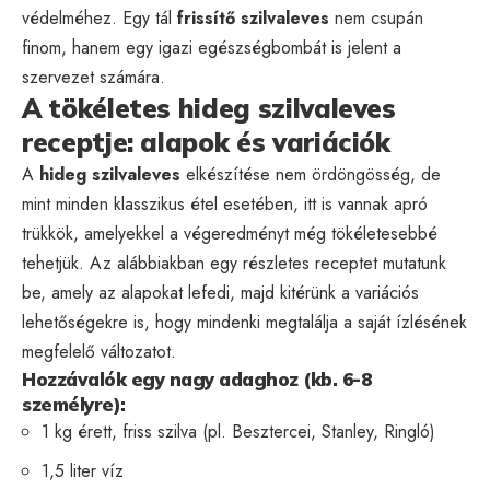
védelméhez. Egy tál
frissítő szilvaleves
nem csupán
finom, hanem egy igazi egészségbombát is jelent a
szervezet számára.
A tökéletes hideg szilvaleves
receptje: alapok és variációk
A
hideg szilvaleves
elkészítése nem ördöngösség, de
mint minden klasszikus étel esetében, itt is vannak apró
trükkök, amelyekkel a végeredményt még tökéletesebbé
tehetjük. Az alábbiakban egy részletes receptet mutatunk
be, amely az alapokat lefedi, majd kitérünk a variációs
lehetőségekre is, hogy mindenki megtalálja a saját ízlésének
megfelelő változatot.
Hozzávalók egy nagy adaghoz (kb. 6-8
személyre):
1 kg érett, friss szilva (pl. Besztercei, Stanley, Ringló)
1,5 liter víz