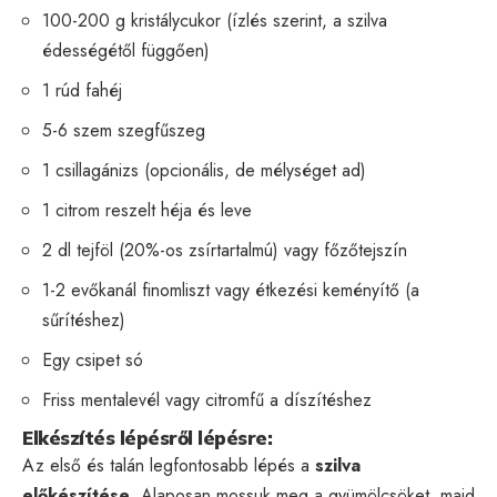
100-200 g kristálycukor (ízlés szerint, a szilva
édességétől függően)
1 rúd fahéj
5-6 szem szegfűszeg
1 csillagánizs (opcionális, de mélységet ad)
1 citrom reszelt héja és leve
2 dl tejföl (20%-os zsírtartalmú) vagy főzőtejszín
1-2 evőkanál finomliszt vagy étkezési keményítő (a
sűrítéshez)
Egy csipet só
Friss mentalevél vagy citromfű a díszítéshez
Elkészítés lépésről lépésre:
Az első és talán legfontosabb lépés a
szilva
előkészítése
. Alaposan mossuk meg a gyümölcsöket, majd