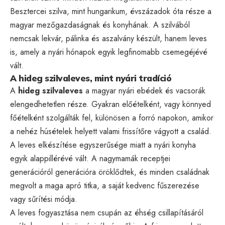
Besztercei szilva, mint hungarikum, évszázadok óta része a
magyar mezőgazdaságnak és konyhának. A szilvából
nemcsak lekvár, pálinka és aszalvány készült, hanem leves
is, amely a nyári hónapok egyik legfinomabb csemegéjévé
vált.
A hideg szilvaleves, mint nyári tradíció
A
hideg szilvaleves
a magyar nyári ebédek és vacsorák
elengedhetetlen része. Gyakran előételként, vagy könnyed
főételként szolgálták fel, különösen a forró napokon, amikor
a nehéz húsételek helyett valami frissítőre vágyott a család.
A leves elkészítése egyszerűsége miatt a nyári konyha
egyik alappillérévé vált. A nagymamák receptjei
generációról generációra öröklődtek, és minden családnak
megvolt a maga apró titka, a saját kedvenc fűszerezése
vagy sűrítési módja.
A leves fogyasztása nem csupán az éhség csillapításáról