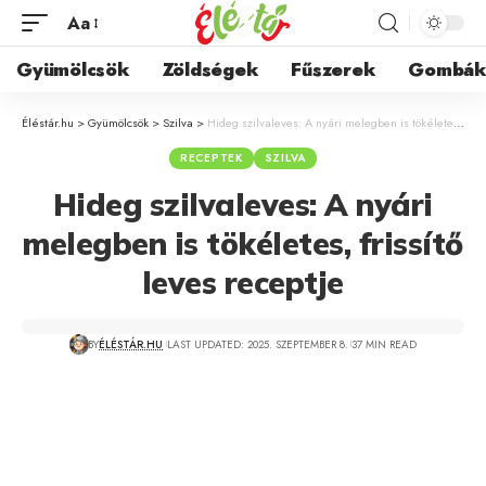
Aa
Gyümölcsök
Zöldségek
Fűszerek
Gombá
Éléstár.hu
>
Gyümölcsök
>
Szilva
>
Hideg szilvaleves: A nyári melegben is tökéletes, frissítő leves receptje
RECEPTEK
SZILVA
Hideg szilvaleves: A nyári
melegben is tökéletes, frissítő
leves receptje
BY
ÉLÉSTÁR.HU
LAST UPDATED: 2025. SZEPTEMBER 8.
37 MIN READ