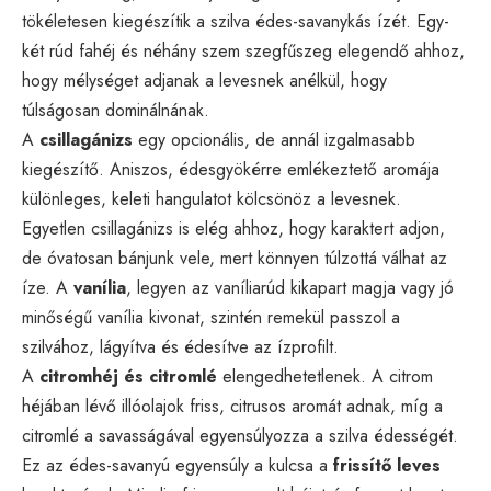
tökéletesen kiegészítik a szilva édes-savanykás ízét. Egy-
két rúd fahéj és néhány szem szegfűszeg elegendő ahhoz,
hogy mélységet adjanak a levesnek anélkül, hogy
túlságosan dominálnának.
A
csillagánizs
egy opcionális, de annál izgalmasabb
kiegészítő. Aniszos, édesgyökérre emlékeztető aromája
különleges, keleti hangulatot kölcsönöz a levesnek.
Egyetlen csillagánizs is elég ahhoz, hogy karaktert adjon,
de óvatosan bánjunk vele, mert könnyen túlzottá válhat az
íze. A
vanília
, legyen az vaníliarúd kikapart magja vagy jó
minőségű vanília kivonat, szintén remekül passzol a
szilvához, lágyítva és édesítve az ízprofilt.
A
citromhéj és citromlé
elengedhetetlenek. A citrom
héjában lévő illóolajok friss, citrusos aromát adnak, míg a
citromlé a savasságával egyensúlyozza a szilva édességét.
Ez az édes-savanyú egyensúly a kulcsa a
frissítő leves