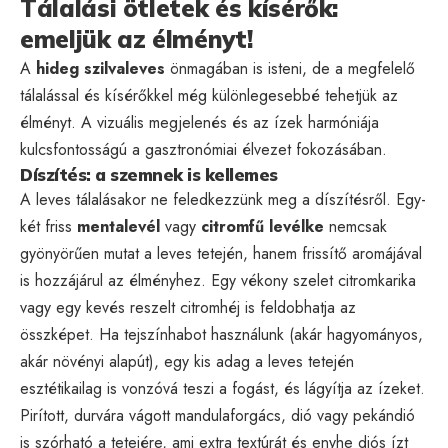
Tálalási ötletek és kísérők:
emeljük az élményt!
A
hideg szilvaleves
önmagában is isteni, de a megfelelő
tálalással és kísérőkkel még különlegesebbé tehetjük az
élményt. A vizuális megjelenés és az ízek harmóniája
kulcsfontosságú a gasztronómiai élvezet fokozásában.
Díszítés: a szemnek is kellemes
A leves tálalásakor ne feledkezzünk meg a díszítésről. Egy-
két friss
mentalevél
vagy
citromfű levélke
nemcsak
gyönyörűen mutat a leves tetején, hanem frissítő aromájával
is hozzájárul az élményhez. Egy vékony szelet citromkarika
vagy egy kevés reszelt citromhéj is feldobhatja az
összképet. Ha tejszínhabot használunk (akár hagyományos,
akár növényi alapút), egy kis adag a leves tetején
esztétikailag is vonzóvá teszi a fogást, és lágyítja az ízeket.
Pirított, durvára vágott mandulaforgács, dió vagy pekándió
is szórható a tetejére, ami extra textúrát és enyhe diós ízt