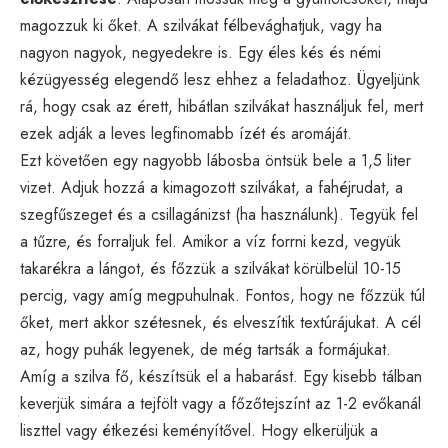
magozzuk ki őket. A szilvákat félbevághatjuk, vagy ha
nagyon nagyok, negyedekre is. Egy éles kés és némi
kézügyesség elegendő lesz ehhez a feladathoz. Ügyeljünk
rá, hogy csak az érett, hibátlan szilvákat használjuk fel, mert
ezek adják a leves legfinomabb ízét és aromáját.
Ezt követően egy nagyobb lábosba öntsük bele a 1,5 liter
vizet. Adjuk hozzá a kimagozott szilvákat, a fahéjrudat, a
szegfűszeget és a csillagánizst (ha használunk). Tegyük fel
a tűzre, és forraljuk fel. Amikor a víz forrni kezd, vegyük
takarékra a lángot, és főzzük a szilvákat körülbelül 10-15
percig, vagy amíg megpuhulnak. Fontos, hogy ne főzzük túl
őket, mert akkor szétesnek, és elveszítik textúrájukat. A cél
az, hogy puhák legyenek, de még tartsák a formájukat.
Amíg a szilva fő, készítsük el a habarást. Egy kisebb tálban
keverjük simára a tejfölt vagy a főzőtejszínt az 1-2 evőkanál
liszttel vagy étkezési keményítővel. Hogy elkerüljük a