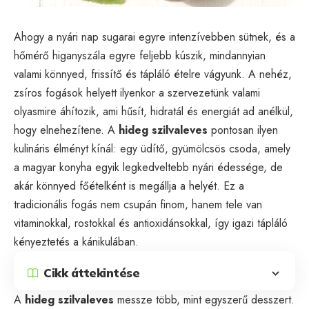
Ahogy a nyári nap sugarai egyre intenzívebben sütnek, és a
hőmérő higanyszála egyre feljebb kúszik, mindannyian
valami könnyed, frissítő és tápláló ételre vágyunk. A nehéz,
zsíros fogások helyett ilyenkor a szervezetünk valami
olyasmire áhítozik, ami hűsít, hidratál és energiát ad anélkül,
hogy elnehezítene. A
hideg szilvaleves
pontosan ilyen
kulináris élményt kínál: egy üdítő, gyümölcsös csoda, amely
a magyar konyha egyik legkedveltebb nyári édessége, de
akár könnyed főételként is megállja a helyét. Ez a
tradicionális fogás nem csupán finom, hanem tele van
vitaminokkal, rostokkal és antioxidánsokkal, így igazi tápláló
kényeztetés a kánikulában.
Cikk áttekintése
A
hideg szilvaleves
messze több, mint egyszerű desszert.