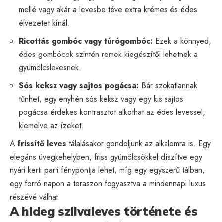
mellé vagy akár a levesbe téve extra krémes és édes
élvezetet kínál.
Ricottás gombóc vagy túrógombóc:
Ezek a könnyed,
édes gombócok szintén remek kiegészítői lehetnek a
gyümölcslevesnek.
Sós keksz vagy sajtos pogácsa:
Bár szokatlannak
tűnhet, egy enyhén sós keksz vagy egy kis sajtos
pogácsa érdekes kontrasztot alkothat az édes levessel,
kiemelve az ízeket.
A
frissítő leves
tálalásakor gondoljunk az alkalomra is. Egy
elegáns üvegkehelyben, friss gyümölcsökkel díszítve egy
nyári kerti parti fénypontja lehet, míg egy egyszerű tálban,
egy forró napon a teraszon fogyasztva a mindennapi luxus
részévé válhat.
A hideg szilvaleves története és