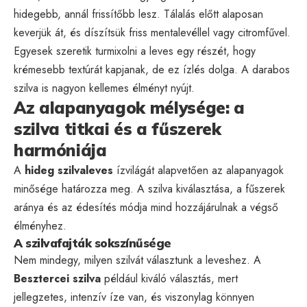
hidegebb, annál frissítőbb lesz. Tálalás előtt alaposan
keverjük át, és díszítsük friss mentalevéllel vagy citromfűvel.
Egyesek szeretik turmixolni a leves egy részét, hogy
krémesebb textúrát kapjanak, de ez ízlés dolga. A darabos
szilva is nagyon kellemes élményt nyújt.
Az alapanyagok mélysége: a
szilva titkai és a fűszerek
harmóniája
A
hideg szilvaleves
ízvilágát alapvetően az alapanyagok
minősége határozza meg. A szilva kiválasztása, a fűszerek
aránya és az édesítés módja mind hozzájárulnak a végső
élményhez.
A szilvafajták sokszínűsége
Nem mindegy, milyen szilvát választunk a leveshez. A
Besztercei szilva
például kiváló választás, mert
jellegzetes, intenzív íze van, és viszonylag könnyen