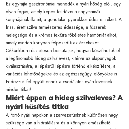
Ez egyfajta gasztronómiai menedék a nyári hőség elől, egy
olyan fogás, amely képes felidézni a nagymamák
konyhájának illatait, a gondtalan gyerekkor édes emlékeit. A
friss, érett szilva természetes édessége, a fűszerek
melegsége és a krémes textúra tökéletes harmóniát alkot,
amely minden kortyban felpezsdíti az érzékeket.
Cikkünkben részletesen bemutatjuk, hogyan készíthetjük el
a legfinomabb hideg szilvalevest, kitérve az alapanyagok
kiválasztására, a lépésről lépésre történő elkészítésre, a
variációs lehetőségekre és az egészségügyi előnyökre is.
Fedezzük fel együtt ennek a csodálatos nyári levesnek
minden titkát!
Miért éppen a hideg szilvaleves? A
nyári hűsítés titka
A forró nyári napokon a szervezetünknek különösen nagy
szüksége van a hidratálásra és a könnyen emészthető