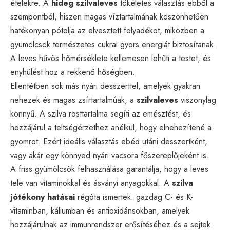
ételekre. A
hideg szilvaleves
tökéletes választás ebből a
szempontból, hiszen magas víztartalmának köszönhetően
hatékonyan pótolja az elvesztett folyadékot, miközben a
gyümölcsök természetes cukrai gyors energiát biztosítanak.
A leves hűvös hőmérséklete kellemesen lehűti a testet, és
enyhülést hoz a rekkenő hőségben.
Ellentétben sok más nyári desszerttel, amelyek gyakran
nehezek és magas zsírtartalmúak, a
szilvaleves
viszonylag
könnyű. A szilva rosttartalma segíti az emésztést, és
hozzájárul a teltségérzethez anélkül, hogy elnehezítené a
gyomrot. Ezért ideális választás ebéd utáni desszertként,
vagy akár egy könnyed nyári vacsora főszereplőjeként is.
A friss gyümölcsök felhasználása garantálja, hogy a leves
tele van vitaminokkal és ásványi anyagokkal. A
szilva
jótékony hatásai
régóta ismertek: gazdag C- és K-
vitaminban, káliumban és antioxidánsokban, amelyek
hozzájárulnak az immunrendszer erősítéséhez és a sejtek