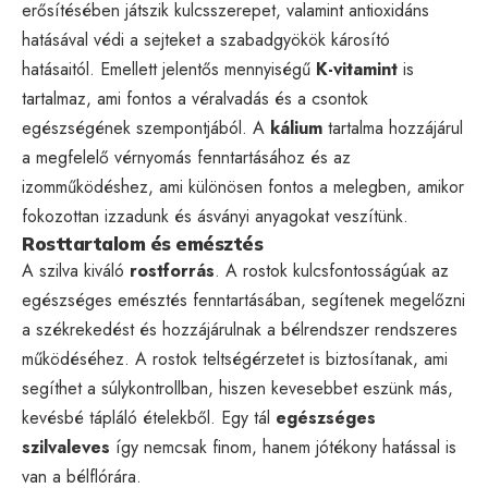
erősítésében játszik kulcsszerepet, valamint antioxidáns
hatásával védi a sejteket a szabadgyökök károsító
hatásaitól. Emellett jelentős mennyiségű
K-vitamint
is
tartalmaz, ami fontos a véralvadás és a csontok
egészségének szempontjából. A
kálium
tartalma hozzájárul
a megfelelő vérnyomás fenntartásához és az
izomműködéshez, ami különösen fontos a melegben, amikor
fokozottan izzadunk és ásványi anyagokat veszítünk.
Rosttartalom és emésztés
A szilva kiváló
rostforrás
. A rostok kulcsfontosságúak az
egészséges emésztés fenntartásában, segítenek megelőzni
a székrekedést és hozzájárulnak a bélrendszer rendszeres
működéséhez. A rostok teltségérzetet is biztosítanak, ami
segíthet a súlykontrollban, hiszen kevesebbet eszünk más,
kevésbé tápláló ételekből. Egy tál
egészséges
szilvaleves
így nemcsak finom, hanem jótékony hatással is
van a bélflórára.