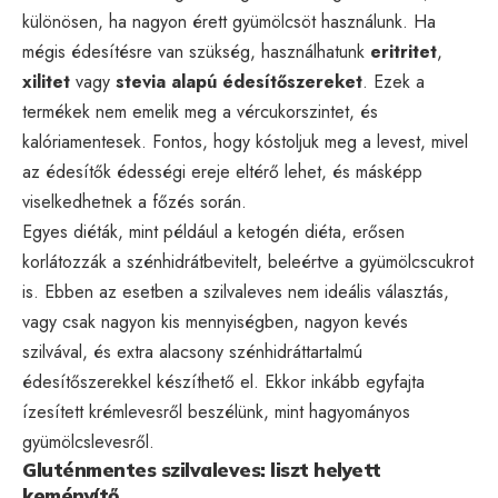
különösen, ha nagyon érett gyümölcsöt használunk. Ha
mégis édesítésre van szükség, használhatunk
eritritet
,
xilitet
vagy
stevia alapú édesítőszereket
. Ezek a
termékek nem emelik meg a vércukorszintet, és
kalóriamentesek. Fontos, hogy kóstoljuk meg a levest, mivel
az édesítők édességi ereje eltérő lehet, és másképp
viselkedhetnek a főzés során.
Egyes diéták, mint például a ketogén diéta, erősen
korlátozzák a szénhidrátbevitelt, beleértve a gyümölcscukrot
is. Ebben az esetben a szilvaleves nem ideális választás,
vagy csak nagyon kis mennyiségben, nagyon kevés
szilvával, és extra alacsony szénhidráttartalmú
édesítőszerekkel készíthető el. Ekkor inkább egyfajta
ízesített krémlevesről beszélünk, mint hagyományos
gyümölcslevesről.
Gluténmentes szilvaleves: liszt helyett
keményítő