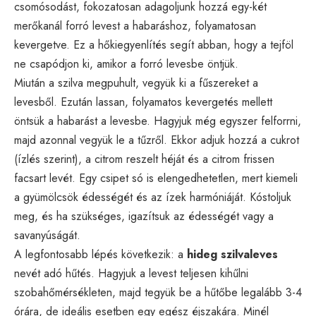
csomósodást, fokozatosan adagoljunk hozzá egy-két
merőkanál forró levest a habaráshoz, folyamatosan
kevergetve. Ez a hőkiegyenlítés segít abban, hogy a tejföl
ne csapódjon ki, amikor a forró levesbe öntjük.
Miután a szilva megpuhult, vegyük ki a fűszereket a
levesből. Ezután lassan, folyamatos kevergetés mellett
öntsük a habarást a levesbe. Hagyjuk még egyszer felforrni,
majd azonnal vegyük le a tűzről. Ekkor adjuk hozzá a cukrot
(ízlés szerint), a citrom reszelt héját és a citrom frissen
facsart levét. Egy csipet só is elengedhetetlen, mert kiemeli
a gyümölcsök édességét és az ízek harmóniáját. Kóstoljuk
meg, és ha szükséges, igazítsuk az édességét vagy a
savanyúságát.
A legfontosabb lépés következik: a
hideg szilvaleves
nevét adó hűtés. Hagyjuk a levest teljesen kihűlni
szobahőmérsékleten, majd tegyük be a hűtőbe legalább 3-4
órára, de ideális esetben egy egész éjszakára. Minél