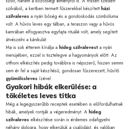
szólt, hanem a közösségi élményről is. A frissen szedett
szilvából, a kertben termett fűszerekkel készített
házi
szilvaleves
a nyári bőség és a gondoskodás szimbóluma
volt. A hűvös leves egy tálban, a teraszon vagy a hűvös
kamrában elfogyasztva egyfajta rituálé volt, amely segített
átvészelni a kánikulát.
Ma is sok étterem kínálja a
hideg szilvalevest
a nyári
menüjében, ezzel is tisztelegve a hagyományok előtt. Az
otthoni elkészítés pedig továbbra is népszerű, hiszen semmi
sem ér fel a saját készítésű, gondosan fűszerezett, hűsítő
gyümölcsleves
ízével.
Gyakori hibák elkerülése: a
tökéletes leves titka
Még a legegyszerűbb receptek esetében is előfordulhatnak
hibák, amelyek rontják a végeredményt. A
hideg
szilvaleves
elkészítése során is érdemes odafigyelni
néhány dologra, hogy elkerüljük a csalódást, és valóban