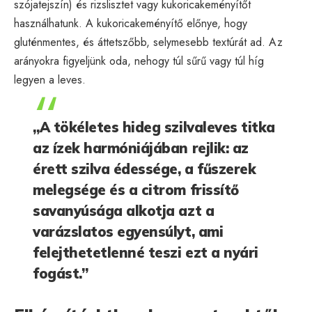
szójatejszín) és rizslisztet vagy kukoricakeményítőt
használhatunk. A kukoricakeményítő előnye, hogy
gluténmentes, és áttetszőbb, selymesebb textúrát ad. Az
arányokra figyeljünk oda, nehogy túl sűrű vagy túl híg
legyen a leves.
„A tökéletes hideg szilvaleves titka
az ízek harmóniájában rejlik: az
érett szilva édessége, a fűszerek
melegsége és a citrom frissítő
savanyúsága alkotja azt a
varázslatos egyensúlyt, ami
felejthetetlenné teszi ezt a nyári
fogást.”