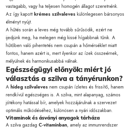
vastagabb, vagy ha teljesen homogén állagot szeretnénk.
Az így kapott
krémes szilvaleves
különlegesen bársonyos
élményt nyújt.
A hűtés során a leves még tovább sűrűsödik, ezért ne
ijedjünk meg, ha melegen még kissé hígabbnak tűnik. A
hűtőben való pihentetés nem csupán a hőmérséklet miatt
fontos, hanem azért is, mert ilyenkor az ízek összeérnek,
mélyülnek és harmonikusabbá válnak.
Egészségügyi előnyök: miért jó
választás a szilva a tányérunkon?
A
hideg szilvaleves
nem csupán ízletes és frissítő, hanem
rendkívül egészséges is. A szilva, mint alapanyag, számos
jótékony hatással bír, amelyek hozzájárulnak a szervezet
optimális működéséhez, különösen a nyári időszakban.
Vitaminok és ásványi anyagok tárháza
A szilva gazdag
C-vitaminban
, amely az immunrendszer