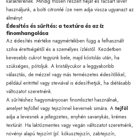
karakterének. Mindig frissen reszelt héjat és facsart levet
használjunk, a bolti citromlé íze nem adja vissza ugyanazt az
élményt.
Édesítés és sűrítés: a textúra és az íz
finomhangolása
Az édesítés mértéke nagymértékben függ a felhasznált
szilva érettségétől és a személyes ízléstől. Kezdetben
kevesebb cukrot tegyünk bele, majd kóstolás után, ha
szükséges, pótoljuk. A kristálycukor a leggyakoribb
választás, de mézzel vagy más természetes édesítőkkel,
például eritrittel vagy steviával is édesíthetjük, ha diétásabb
változatot szeretnénk.
A sűrítéshez hagyományosan finomlisztet használnak,
amelyet tejföllel vagy tejszínnel kevernek simára. A
tejföl
adja a levesnek a jellegzetes, enyhén savanykás, krémes
textúrát. Ha laktózmentes vagy vegán változatot szeretnénk,
növényi alapú tejszínt (pl. kókusztejszín, zabtejszín,