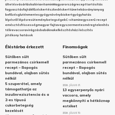
ültetés
vásárlás
kalória
vitamin
Magyarország
recept
tartósítás
fagyasztás
fajták
főzés
kertészkedés
kert
tünetek
ásványianyag
befőzés
gluténmentes
gyógynövény
biokert
gyógyhatás
lépésről lépésre
sütemény
betegségek
C-vitamin
egyszerű recept
emésztés
frissesség
magyar fajta
vegyszermentes
méregtelenítés
télire
vacsora
virágzás
babáknak
elkészítés
házi készítés
jótékony hatások
Éléstárba érkezett
Finomságok
Sütőben sült
Sütőben sült
parmezános csirkemell
parmezános csirkemell
recept – Ropogós
recept – Ropogós
bundával, olajban sütés
bundával, olajban sütés
nélkül
nélkül
5 szuperétel, amely
2026. JÚLIUS 31.
támogathatja az
13 egyserpenyős nyári
inzulinrezisztencia és a
vacsora, amely
2-es típusú
megkönnyíti a hétköznap
cukorbetegség
estéket
kezelését
2026. JÚLIUS 10.