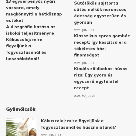
13 egyserpenyős nyári
Sütőtökös sajttorta
vacsora, amely
sütés nélkül: narancsos
megkönnyíti a hétköznap
édesség egyszerűen és
estéket
gyorsan
A diszgráfia hatása az
2026. JÚNIUS 1.
iskolai teljesítményre
Klasszikus epres gombóc
Kókuszolaj: mire
recept: Így készítsd el a
figyeljünk a
tökéletes házi
fogyasztásánál és
finomságot
használatánál?
2026. JÚNIUS 1.
Kiadós zöldbabos-húsos
rizs: Egy gyors és
egyszerű egytálétel
recept
2026. MÁJUS 31.
Gyümölcsök
Kókuszolaj: mire figyeljünk a
fogyasztásánál és használatánál?
2026. JÚNIUS 1.