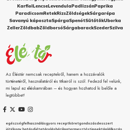
Karfiol
Lencse
Levendula
Padlizsán
Paprika
Paradicsom
Retek
Rizs
Zöldségek
Sárgarépa
Savanyú káposzta
Spárga
Spenót
Sütőtök
Uborka
Zeller
Zöldbab
Zöldborsó
Sárgabarack
Szeder
Szilva
Az Éléstár nemcsak receptekről, hanem a hozzávalók
történetéről, használatáról és titkairól is szól. Fedezd fel velünk,
mi lapul az éléskamrában – és hogyan hozhatod ki belőle a
legtöbbet!
egészség
felhasználás
gyors recept
köret
gondozás
desszert
jótékony hatás
diéta
tárolás
házilag
termesztés
tippek
táplálkozás