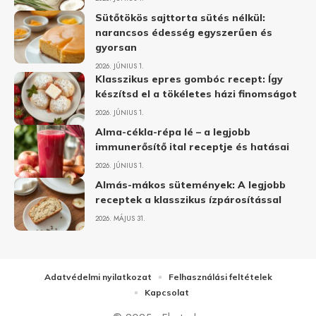
Sütőtökös sajttorta sütés nélkül:
narancsos édesség egyszerűen és
gyorsan
2026. JÚNIUS 1.
Klasszikus epres gombóc recept: Így
készítsd el a tökéletes házi finomságot
2026. JÚNIUS 1.
Alma-cékla-répa lé – a legjobb
immunerősítő ital receptje és hatásai
2026. JÚNIUS 1.
Almás-mákos sütemények: A legjobb
receptek a klasszikus ízpárosítással
2026. MÁJUS 31.
Adatvédelmi nyilatkozat
Felhasználási feltételek
Kapcsolat