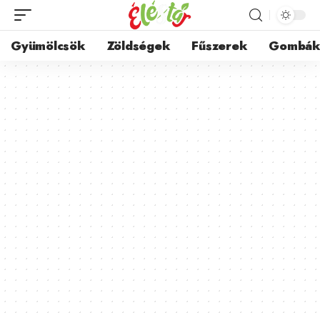
Gyümölcsök
Zöldségek
Fűszerek
Gombá