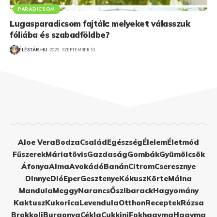
PARADICSOM
Lugasparadicsom fajták: melyeket válasszuk
fóliába és szabadföldbe?
ÉLÉSTÁR.HU
2025. SZEPTEMBER 10.
Aloe Vera
Bodza
Család
Egészség
Élelem
Életmód
Fűszerek
Máriatövis
Gazdaság
Gombák
Gyümölcsök
Áfonya
Alma
Avokádó
Banán
Citrom
Cseresznye
Dinnye
Dió
Eper
Gesztenye
Kókusz
Körte
Málna
Mandula
Meggy
Narancs
Őszibarack
Hagyomány
Kaktusz
Kukorica
Levendula
Otthon
Receptek
Rózsa
Brokkoli
Burgonya
Cékla
Cukkini
Fokhagyma
Hagyma