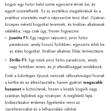
bogyói egy fürtön belül szinte egyszerre érnek be, és
együtt szüretelhetők. Ez az esztétikus megjelenésük és a
praktikus szüretelés miatt is népszerűvé teszi őket. Gyakran
közepes méretű bogyókat teremnek, és kiválóan alkalmasak
salátákba, vagy csak úgy, frissen fogyasztva.
Juanita F1:
Egy nagyon népszerű, piros fürtös
paradicsom, amely hosszú fürtökben, egyszerre érleli be
az édes bogyókat. Kiválóan alkalmas fóliás termesztésre.
Strillo F1:
Egy másik piros fürtös paradicsom, amely
nagy fürtökben terem, és jó ellenállósággal rendelkezik.
Ezek a különleges típusok nemcsak változatosságot hoznak
a kertbe és az étkezőasztalra, hanem gyakran
magasabb
hozamot
is biztosítanak, hiszen a kisebb bogyók nagy
számban fejlődnek egy növényen. A megfelelő fajta
kiválasztásakor érdemes figyelembe venni az
ízpreferenciákat és a felhasználási célokat.