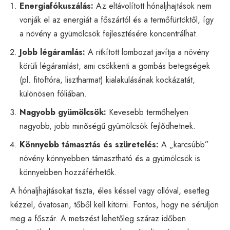
Energiafókuszálás:
Az eltávolított hónaljhajtások nem
vonják el az energiát a főszártól és a termőfürtöktől, így
a növény a gyümölcsök fejlesztésére koncentrálhat.
Jobb légáramlás:
A ritkított lombozat javítja a növény
körüli légáramlást, ami csökkenti a gombás betegségek
(pl. fitoftóra, lisztharmat) kialakulásának kockázatát,
különösen fóliában.
Nagyobb gyümölcsök:
Kevesebb termőhelyen
nagyobb, jobb minőségű gyümölcsök fejlődhetnek.
Könnyebb támasztás és szüretelés:
A „karcsúbb”
növény könnyebben támasztható és a gyümölcsök is
könnyebben hozzáférhetők.
A hónaljhajtásokat tiszta, éles késsel vagy ollóval, esetleg
kézzel, óvatosan, tőből kell kitörni. Fontos, hogy ne sérüljön
meg a főszár. A metszést lehetőleg száraz időben