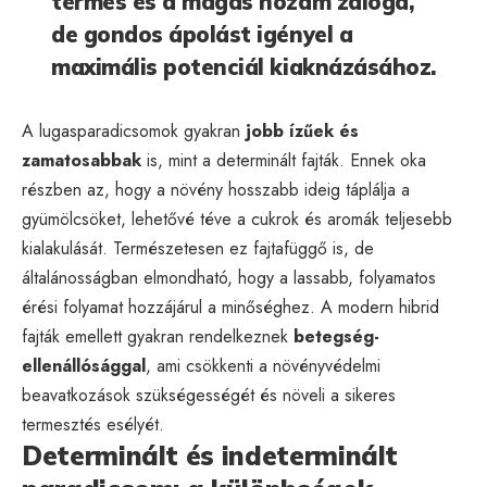
termés és a magas hozam záloga,
de gondos ápolást igényel a
maximális potenciál kiaknázásához.
A lugasparadicsomok gyakran
jobb ízűek és
zamatosabbak
is, mint a determinált fajták. Ennek oka
részben az, hogy a növény hosszabb ideig táplálja a
gyümölcsöket, lehetővé téve a cukrok és aromák teljesebb
kialakulását. Természetesen ez fajtafüggő is, de
általánosságban elmondható, hogy a lassabb, folyamatos
érési folyamat hozzájárul a minőséghez. A modern hibrid
fajták emellett gyakran rendelkeznek
betegség-
ellenállósággal
, ami csökkenti a növényvédelmi
beavatkozások szükségességét és növeli a sikeres
termesztés esélyét.
Determinált és indeterminált