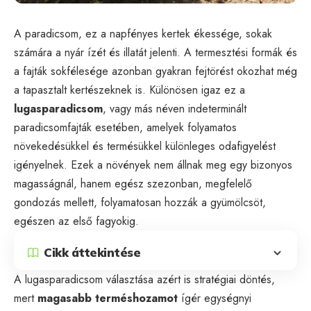
A paradicsom, ez a napfényes kertek ékessége, sokak
számára a nyár ízét és illatát jelenti. A termesztési formák és
a fajták sokfélesége azonban gyakran fejtörést okozhat még
a tapasztalt kertészeknek is. Különösen igaz ez a
lugasparadicsom
, vagy más néven indeterminált
paradicsomfajták esetében, amelyek folyamatos
növekedésükkel és termésükkel különleges odafigyelést
igényelnek. Ezek a növények nem állnak meg egy bizonyos
magasságnál, hanem egész szezonban, megfelelő
gondozás mellett, folyamatosan hozzák a gyümölcsöt,
egészen az első fagyokig.
Cikk áttekintése
A lugasparadicsom választása azért is stratégiai döntés,
mert
magasabb terméshozamot
ígér egységnyi