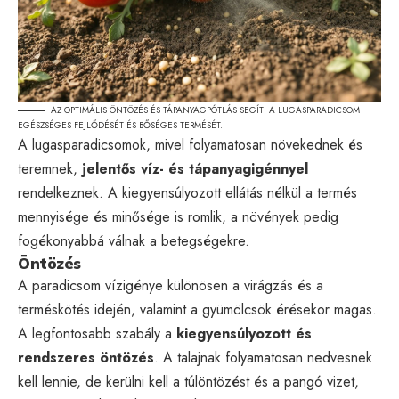
AZ OPTIMÁLIS ÖNTÖZÉS ÉS TÁPANYAGPÓTLÁS SEGÍTI A LUGASPARADICSOM
EGÉSZSÉGES FEJLŐDÉSÉT ÉS BŐSÉGES TERMÉSÉT.
A lugasparadicsomok, mivel folyamatosan növekednek és
teremnek,
jelentős víz- és tápanyagigénnyel
rendelkeznek. A kiegyensúlyozott ellátás nélkül a termés
mennyisége és minősége is romlik, a növények pedig
fogékonyabbá válnak a betegségekre.
Öntözés
A paradicsom vízigénye különösen a virágzás és a
terméskötés idején, valamint a gyümölcsök érésekor magas.
A legfontosabb szabály a
kiegyensúlyozott és
rendszeres öntözés
. A talajnak folyamatosan nedvesnek
kell lennie, de kerülni kell a túlöntözést és a pangó vizet,