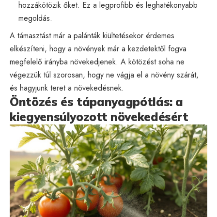
hozzákötözik őket. Ez a legprofibb és leghatékonyabb
megoldás.
A támasztást már a palánták kiültetésekor érdemes
elkészíteni, hogy a növények már a kezdetektől fogva
megfelelő irányba növekedjenek. A kötözést soha ne
végezzük túl szorosan, hogy ne vágja el a növény szárát,
és hagyjunk teret a növekedésnek.
Öntözés és tápanyagpótlás: a
kiegyensúlyozott növekedésért