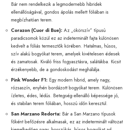
Bár nem rendelkezik a legmodernebb hibridek
ellenállóságával, gondos ápolás mellett fóliában is
megbízhatóan terem.
Corazon (Cuor di Bue):
Az „ökörszív” típusú
paradicsomok közül ez az indeterminált fajta különösen
kedvelt a fóliás termesztők körében. Hatalmas, húsos,
szív alakú bogyókat terem, amelyek kivételesen édesek
és zamatosak. Kiváló friss fogyasztásra, salátákba. Kicsit
érzékenyebb, de a gondoskodást meghálálja.
Pink Wonder F1:
Egy modern hibrid, amely nagy,
rózsaszín, enyhén bordázott bogyókat terem. Különösen
ízletes, édes, lédús. Betegség-ellenálló képessége jó,
és stabilan terem fóliában, hosszú időn keresztül.
San Marzano Redorta:
Bár a San Marzano típusok
főként befőzésre alkalmasak, ez az indeterminált változat
kiemelkedően nagy, hosszúkás, húsos bogyókat ad.