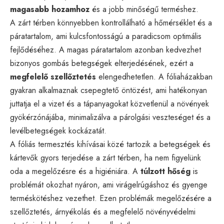
magasabb hozamhoz
és a jobb minőségű terméshez.
A zárt térben könnyebben kontrollálható a hőmérséklet és a
páratartalom, ami kulcsfontosságú a paradicsom optimális
fejlődéséhez. A magas páratartalom azonban kedvezhet
bizonyos gombás betegségek elterjedésének, ezért a
megfelelő szellőztetés
elengedhetetlen. A fóliaházakban
gyakran alkalmaznak csepegtető öntözést, ami hatékonyan
juttatja el a vizet és a tápanyagokat közvetlenül a növények
gyökérzónájába, minimalizálva a párolgási veszteséget és a
levélbetegségek kockázatát.
A fóliás termesztés kihívásai közé tartozik a betegségek és
kártevők gyors terjedése a zárt térben, ha nem figyelünk
oda a megelőzésre és a higiéniára. A
túlzott hőség
is
problémát okozhat nyáron, ami virágelrúgáshoz és gyenge
terméskötéshez vezethet. Ezen problémák megelőzésére a
szellőztetés, árnyékolás és a megfelelő növényvédelmi