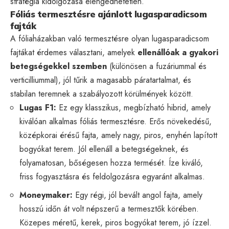
stratégia kidolgozása elengedhetetlen.
Fóliás termesztésre ajánlott lugasparadicsom
fajták
A fóliaházakban való termesztésre olyan lugasparadicsom
fajtákat érdemes választani, amelyek
ellenállóak a gyakori
betegségekkel szemben
(különösen a fuzáriummal és
verticilliummal), jól tűrik a magasabb páratartalmat, és
stabilan teremnek a szabályozott körülmények között.
Lugas F1:
Ez egy klasszikus, megbízható hibrid, amely
kiválóan alkalmas fóliás termesztésre. Erős növekedésű,
középkorai érésű fajta, amely nagy, piros, enyhén lapított
bogyókat terem. Jól ellenáll a betegségeknek, és
folyamatosan, bőségesen hozza termését. Íze kiváló,
friss fogyasztásra és feldolgozásra egyaránt alkalmas.
Moneymaker:
Egy régi, jól bevált angol fajta, amely
hosszú időn át volt népszerű a termesztők körében.
Közepes méretű, kerek, piros bogyókat terem, jó ízzel.