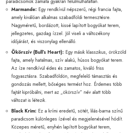
paradicsomok zamata gyakran felülmúlhatatlan.
Marmande:
Egy rendkívül népszerű, régi francia fajta,
amely kiválóan alkalmas szabadföldi termesztésre.
Nagyméretű, bordázott, kissé lapított bogyókat terem,
jellegzetes, gazdag ízzel. Jól viseli a változékony
időjárást, és viszonylag ellenálló.
Ökörszív (Bull’s Heart):
Egy másik klasszikus, örökzöld
fajta, amely hatalmas, szív alakú, húsos bogyókat terem.
Az íze rendkívül édes és zamatos, kiváló friss
fogyasztásra. Szabadföldön, megfelelő támasztás és
gondozás mellett, bőséges termést hoz. Érdemes több
fajtát kipróbálni, mert az „ökörszív” név alatt több
változat is létezik.
Black Krim:
Ez a krími eredetű, sötét, lilás-barna színű
paradicsom különleges ízével és megjelenésével hódít.
Közepes méretű, enyhén lapított bogyókat terem,