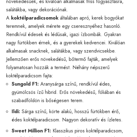
növekedésűek, és kiválóan alkalmasak friss fogyasztásra,
salátákba, vagy dekorációnak.
A
koktélparadicsomok
általában apró, kerek bogyókat
teremnek, amelyek mérete egy cseresznyéhez hasonló.
Rendkívül édesek és lédúsak, igazi ízbombák. Gyakran
nagy fürtökben érnek, és a gyerekek kedvencei. Kiválóan
alkalmasak snacknek, salátákba, vagy szendvicsekbe.
Jellemzően erős növekedésű, bőtermő fajták, amelyek
folyamatosan hozzák a termést. Néhány népszerű
koktélparadicsom fajta:
Sungold F1:
Aranysárga színű, rendkívül édes,
gyümölcsös ízű hibrid. Erős növekedésű, fóliában és
szabadföldön is bőségesen terem.
Ildi:
Sárga színű, körte alakú, hosszú fürtökben érő,
édes koktélparadicsom. Nagyon dekoratív és ízletes.
Sweet Million F1:
Klasszikus piros koktélparadicsom,