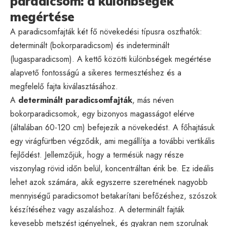
paradicsom: a különbségek
megértése
A paradicsomfajták két fő növekedési típusra oszthatók:
determinált (bokorparadicsom) és indeterminált
(lugasparadicsom). A kettő közötti különbségek megértése
alapvető fontosságú a sikeres termesztéshez és a
megfelelő fajta kiválasztásához.
A
determinált paradicsomfajták
, más néven
bokorparadicsomok, egy bizonyos magasságot elérve
(általában 60-120 cm) befejezik a növekedést. A főhajtásuk
egy virágfürtben végződik, ami megállítja a további vertikális
fejlődést. Jellemzőjük, hogy a termésük nagy része
viszonylag rövid időn belül, koncentráltan érik be. Ez ideális
lehet azok számára, akik egyszerre szeretnének nagyobb
mennyiségű paradicsomot betakarítani befőzéshez, szószok
készítéséhez vagy aszaláshoz. A determinált fajták
kevesebb metszést igényelnek, és gyakran nem szorulnak