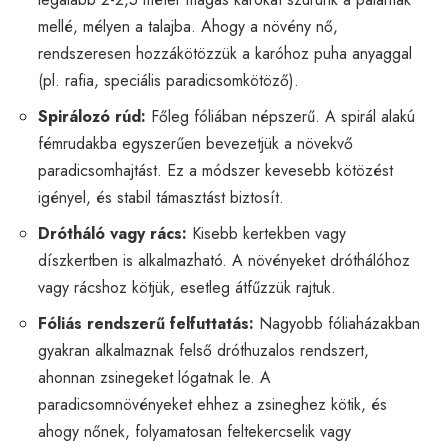
mellé, mélyen a talajba. Ahogy a növény nő,
rendszeresen hozzákötözzük a karóhoz puha anyaggal
(pl. rafia, speciális paradicsomkötöző).
Spirálozó rúd:
Főleg fóliában népszerű. A spirál alakú
fémrudakba egyszerűen bevezetjük a növekvő
paradicsomhajtást. Ez a módszer kevesebb kötözést
igényel, és stabil támasztást biztosít.
Drótháló vagy rács:
Kisebb kertekben vagy
díszkertben is alkalmazható. A növényeket dróthálóhoz
vagy rácshoz kötjük, esetleg átfűzzük rajtuk.
Fóliás rendszerű felfuttatás:
Nagyobb fóliaházakban
gyakran alkalmaznak felső dróthuzalos rendszert,
ahonnan zsinegeket lógatnak le. A
paradicsomnövényeket ehhez a zsineghez kötik, és
ahogy nőnek, folyamatosan feltekercselik vagy