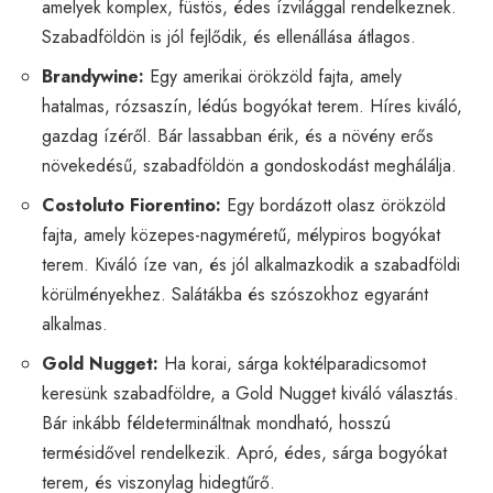
amelyek komplex, füstös, édes ízvilággal rendelkeznek.
Szabadföldön is jól fejlődik, és ellenállása átlagos.
Brandywine:
Egy amerikai örökzöld fajta, amely
hatalmas, rózsaszín, lédús bogyókat terem. Híres kiváló,
gazdag ízéről. Bár lassabban érik, és a növény erős
növekedésű, szabadföldön a gondoskodást meghálálja.
Costoluto Fiorentino:
Egy bordázott olasz örökzöld
fajta, amely közepes-nagyméretű, mélypiros bogyókat
terem. Kiváló íze van, és jól alkalmazkodik a szabadföldi
körülményekhez. Salátákba és szószokhoz egyaránt
alkalmas.
Gold Nugget:
Ha korai, sárga koktélparadicsomot
keresünk szabadföldre, a Gold Nugget kiváló választás.
Bár inkább féldetermináltnak mondható, hosszú
termésidővel rendelkezik. Apró, édes, sárga bogyókat
terem, és viszonylag hidegtűrő.