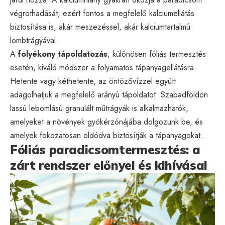
végrothadását, ezért fontos a megfelelő kalciumellátás
biztosítása is, akár meszezéssel, akár kalciumtartalmú
lombtrágyával.
A
folyékony tápoldatozás
, különösen fóliás termesztés
esetén, kiváló módszer a folyamatos tápanyagellátásra.
Hetente vagy kéthetente, az öntözővízzel együtt
adagolhatjuk a megfelelő arányú tápoldatot. Szabadföldön
lassú lebomlású granulált műtrágyák is alkalmazhatók,
amelyeket a növények gyökérzónájába dolgozunk be, és
amelyek fokozatosan oldódva biztosítják a tápanyagokat.
Fóliás paradicsomtermesztés: a
zárt rendszer előnyei és kihívásai