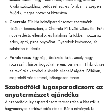
Kiváló szószokhoz, befőzéshez, és fóliában is szépen
fejlődik, magas hozamot biztosítva.
Cherrola F1:
Ha koktélparadicsomot szeretnénk
fóliában termeszteni, a Cherrola F1 kiváló választás. Erős
növekedésű, ellenálló, és hatalmas fürtökben hozza az
édes, apró, piros bogyókat. Gyerekek kedvence, és
salátákba is ideális.
Ponderosa:
Egy régi, örökzöld fajta, amely nagy,
rózsaszín, húsos bogyókat terem. Bár nem F1 hibrid, íze
és textúrája kárpótol a kisebb ellenállóságért. Fóliában,
megfelelő védelemmel, bőségesen terem.
Szabadföldi lugasparadicsom: az
anyatermészet ajándéka
A szabadföldi lugasparadicsom termesztése a klasszikus,
hagyományos kertészkedés része. Bár a növények ki