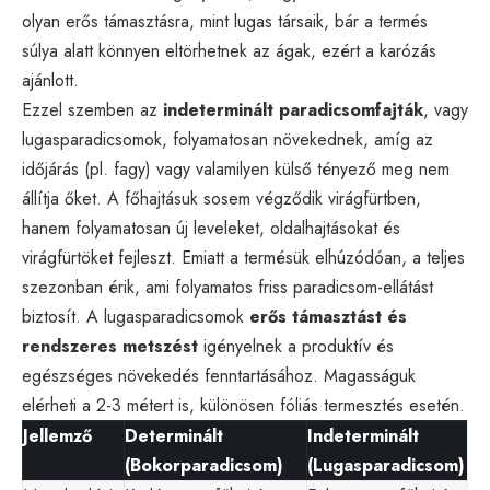
olyan erős támasztásra, mint lugas társaik, bár a termés
súlya alatt könnyen eltörhetnek az ágak, ezért a karózás
ajánlott.
Ezzel szemben az
indeterminált paradicsomfajták
, vagy
lugasparadicsomok, folyamatosan növekednek, amíg az
időjárás (pl. fagy) vagy valamilyen külső tényező meg nem
állítja őket. A főhajtásuk sosem végződik virágfürtben,
hanem folyamatosan új leveleket, oldalhajtásokat és
virágfürtöket fejleszt. Emiatt a termésük elhúzódóan, a teljes
szezonban érik, ami folyamatos friss paradicsom-ellátást
biztosít. A lugasparadicsomok
erős támasztást és
rendszeres metszést
igényelnek a produktív és
egészséges növekedés fenntartásához. Magasságuk
elérheti a 2-3 métert is, különösen fóliás termesztés esetén.
Jellemző
Determinált
Indeterminált
(Bokorparadicsom)
(Lugasparadicsom)