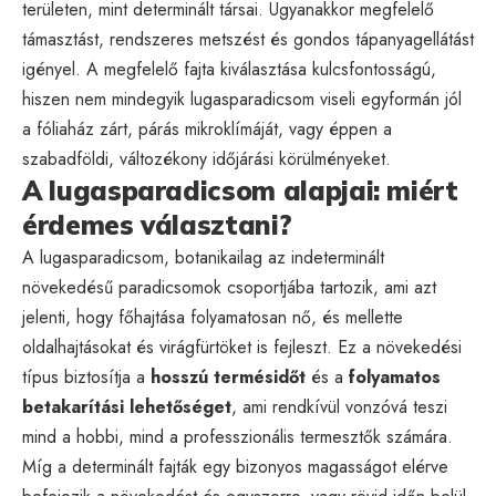
területen, mint determinált társai. Ugyanakkor megfelelő
támasztást, rendszeres metszést és gondos tápanyagellátást
igényel. A megfelelő fajta kiválasztása kulcsfontosságú,
hiszen nem mindegyik lugasparadicsom viseli egyformán jól
a fóliaház zárt, párás mikroklímáját, vagy éppen a
szabadföldi, változékony időjárási körülményeket.
A lugasparadicsom alapjai: miért
érdemes választani?
A lugasparadicsom, botanikailag az indeterminált
növekedésű paradicsomok csoportjába tartozik, ami azt
jelenti, hogy főhajtása folyamatosan nő, és mellette
oldalhajtásokat és virágfürtöket is fejleszt. Ez a növekedési
típus biztosítja a
hosszú termésidőt
és a
folyamatos
betakarítási lehetőséget
, ami rendkívül vonzóvá teszi
mind a hobbi, mind a professzionális termesztők számára.
Míg a determinált fajták egy bizonyos magasságot elérve