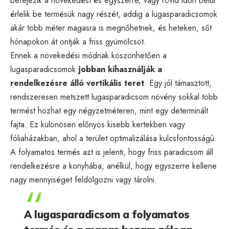
befejezik a növekedést és egyszerre, vagy rövid időn belül
érlelik be termésük nagy részét, addig a lugasparadicsomok
akár több méter magasra is megnőhetnek, és heteken, sőt
hónapokon át ontják a friss gyümölcsöt.
Ennek a növekedési módnak köszönhetően a
lugasparadicsomok
jobban kihasználják a
rendelkezésre álló vertikális teret
. Egy jól támasztott,
rendszeresen metszett lugasparadicsom növény sokkal több
termést hozhat egy négyzetméteren, mint egy determinált
fajta. Ez különösen előnyös kisebb kertekben vagy
fóliaházakban, ahol a terület optimalizálása kulcsfontosságú.
A folyamatos termés azt is jelenti, hogy friss paradicsom áll
rendelkezésre a konyhába, anélkül, hogy egyszerre kellene
nagy mennyiséget feldolgozni vagy tárolni.
A lugasparadicsom a folyamatos