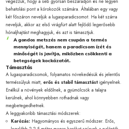
végezzük, hogy a seb gyorsan beszáradjon és ne legyen
behatolási pont a kórokozók számára. Általában egy vagy
két főszáron neveljük a lugasparadicsomot. Ha két szárra
neveljük, akkor az első virágfürt alatt fejlődő legerősebb
hónaljhajtást meghagyjuk, és azt is támasztjuk.
A gondos metszés nem csupán a termés
mennyiségét, hanem a paradicsom ízét és
minőségét is javítja, miközben csökkenti a
betegségek kockázatát.
Támasztás
A lugasparadicsomok, folyamatos növekedésük és jelentős
terméssúlyuk miatt,
erős és stabil támasztást
igényelnek.
Enélkül a növények eldőlnek, a gyümölcsök a talajra
kerülnek, ahol könnyebben rothadnak vagy
megbetegedhetnek.
A leggyakoribb támasztási módszerek:
Karózás:
Hagyományos és egyszerű módszer. Erős,
legalább 2-2,5 méter magas karókat szúrunk a palánták