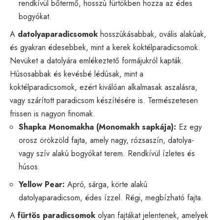
rendkívül bőtermő, hosszú fürtökben hozza az édes
bogyókat.
A
datolyaparadicsomok
hosszúkásabbak, ovális alakúak,
és gyakran édesebbek, mint a kerek koktélparadicsomok.
Nevüket a datolyára emlékeztető formájukról kapták.
Húsosabbak és kevésbé lédúsak, mint a
koktélparadicsomok, ezért kiválóan alkalmasak aszalásra,
vagy szárított paradicsom készítésére is. Természetesen
frissen is nagyon finomak.
Shapka Monomakha (Monomakh sapkája):
Ez egy
orosz örökzöld fajta, amely nagy, rózsaszín, datolya-
vagy szív alakú bogyókat terem. Rendkívül ízletes és
húsos.
Yellow Pear:
Apró, sárga, körte alakú
datolyaparadicsom, édes ízzel. Régi, megbízható fajta.
A
fürtös paradicsomok
olyan fajtákat jelentenek, amelyek