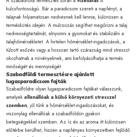
A szabadföldi termesztés során a
vízellátás
is
kulcsfontosságú. Bár a paradicsom szereti a napfényt, a
talajnak folyamatosan nedvesnek kell lennie, különösen a
terméskötés idején. A mulcsozás segíthet megőrizni a talaj
nedvességtartalmát, elnyomni a gyomokat és stabilizálni a
talajhőmérsékletet. A hirtelen hőmérséklet-ingadozások, a
túlzott esőzés vagy a hosszan tartó szárazság mind stresszt
okozhatnak a növényeknek, ami befolyásolhatja a termés
minőségét és mennyiségét.
Szabadföldi termesztésre ajánlott
lugasparadicsom fajták
Szabadföldre olyan lugasparadicsom fajtákat válasszunk,
amelyek
ellenállóak a külső környezeti stresszel
szemben
, jól tűrik a hőmérséklet-ingadozásokat, és
viszonylag ellenállóak a szabadföldön gyakori
betegségekkel szemben. Az íz és az aroma itt különösen
előtérbe kerülhet, hiszen a napfényes környezetben fejlődő