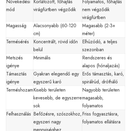
Növekedési
Korlátozott, főhajtás
Folyamatos, főhajtás
mód
virágfürtben végződik
nem végződik
virágfürtben
Magasság
Alacsonyabb (60-120
Magasabb (2-3+
cm)
méter)
Termésérés
Koncentrált, rövid időn
Elhúzódó, a teljes
belül
szezonban
Metszés
Minimális
Rendszeres és
igénye
alapos (hónaljazás)
Támasztás
Gyakran elegendő egy
Erős támasztás, karó,
igénye
egyszerű karó
spirálrúd, drótháló
Terméshozam
Kisebb területen
Nagyobb területen
kevesebb, de egyszerre
magasabb,
sok
folyamatos
Felhasználás
Befőzésre, szószokhoz,
Friss fogyasztásra,
egyszeri nagy
folyamatos ellátásra
mennyiséghez