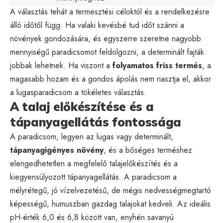
A választás tehát a termesztési céloktól és a rendelkezésre
álló időtől függ. Ha valaki kevésbé tud időt szánni a
növények gondozására, és egyszerre szeretne nagyobb
mennyiségű paradicsomot feldolgozni, a determinált fajták
jobbak lehetnek. Ha viszont a
folyamatos friss termés
, a
magasabb hozam és a gondos ápolás nem riasztja el, akkor
a lugasparadicsom a tökéletes választás.
A talaj előkészítése és a
tápanyagellátás fontossága
A paradicsom, legyen az lugas vagy determinált,
tápanyagigényes növény
, és a bőséges terméshez
elengedhetetlen a megfelelő talajelőkészítés és a
kiegyensúlyozott tápanyagellátás. A paradicsom a
mélyrétegű, jó vízelvezetésű, de mégis nedvességmegtartó
képességű, humuszban gazdag talajokat kedveli. Az ideális
pH-érték 6,0 és 6,8 között van, enyhén savanyú