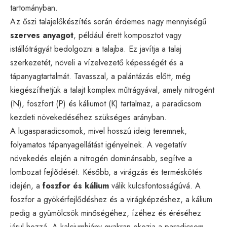
tartományban.
Az őszi talajelőkészítés során érdemes nagy mennyiségű
szerves anyagot
, például érett komposztot vagy
istállótrágyát bedolgozni a talajba. Ez javítja a talaj
szerkezetét, növeli a vízelvezető képességét és a
tápanyagtartalmát. Tavasszal, a palántázás előtt, még
kiegészíthetjük a talajt komplex műtrágyával, amely nitrogént
(N), foszfort (P) és káliumot (K) tartalmaz, a paradicsom
kezdeti növekedéséhez szükséges arányban.
A lugasparadicsomok, mivel hosszú ideig teremnek,
folyamatos tápanyagellátást igényelnek. A vegetatív
növekedés elején a nitrogén dominánsabb, segítve a
lombozat fejlődését. Később, a virágzás és terméskötés
idején, a
foszfor és kálium
válik kulcsfontosságúvá. A
foszfor a gyökérfejlődéshez és a virágképzéshez, a kálium
pedig a gyümölcsök minőségéhez, ízéhez és éréséhez
járul hozzá. A kalciumhiány gyakran okozja a paradicsom