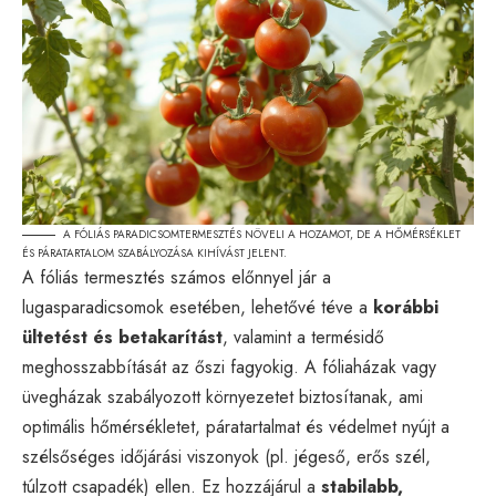
A FÓLIÁS PARADICSOMTERMESZTÉS NÖVELI A HOZAMOT, DE A HŐMÉRSÉKLET
ÉS PÁRATARTALOM SZABÁLYOZÁSA KIHÍVÁST JELENT.
A fóliás termesztés számos előnnyel jár a
lugasparadicsomok esetében, lehetővé téve a
korábbi
ültetést és betakarítást
, valamint a termésidő
meghosszabbítását az őszi fagyokig. A fóliaházak vagy
üvegházak szabályozott környezetet biztosítanak, ami
optimális hőmérsékletet, páratartalmat és védelmet nyújt a
szélsőséges időjárási viszonyok (pl. jégeső, erős szél,
túlzott csapadék) ellen. Ez hozzájárul a
stabilabb,