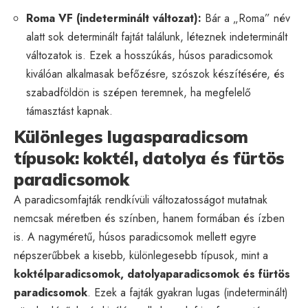
Roma VF (indeterminált változat):
Bár a „Roma” név
alatt sok determinált fajtát találunk, léteznek indeterminált
változatok is. Ezek a hosszúkás, húsos paradicsomok
kiválóan alkalmasak befőzésre, szószok készítésére, és
szabadföldön is szépen teremnek, ha megfelelő
támasztást kapnak.
Különleges lugasparadicsom
típusok: koktél, datolya és fürtös
paradicsomok
A paradicsomfajták rendkívüli változatosságot mutatnak
nemcsak méretben és színben, hanem formában és ízben
is. A nagyméretű, húsos paradicsomok mellett egyre
népszerűbbek a kisebb, különlegesebb típusok, mint a
koktélparadicsomok, datolyaparadicsomok és fürtös
paradicsomok
. Ezek a fajták gyakran lugas (indeterminált)