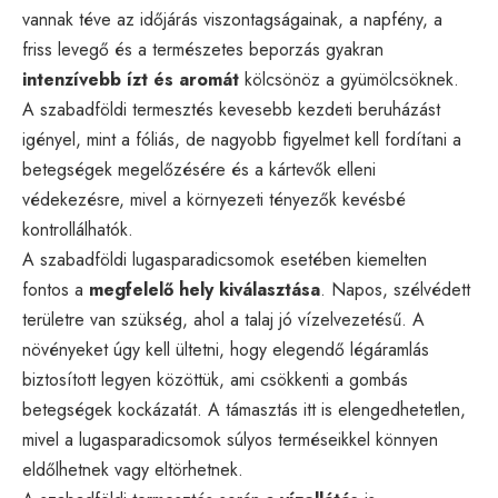
vannak téve az időjárás viszontagságainak, a napfény, a
friss levegő és a természetes beporzás gyakran
intenzívebb ízt és aromát
kölcsönöz a gyümölcsöknek.
A szabadföldi termesztés kevesebb kezdeti beruházást
igényel, mint a fóliás, de nagyobb figyelmet kell fordítani a
betegségek megelőzésére és a kártevők elleni
védekezésre, mivel a környezeti tényezők kevésbé
kontrollálhatók.
A szabadföldi lugasparadicsomok esetében kiemelten
fontos a
megfelelő hely kiválasztása
. Napos, szélvédett
területre van szükség, ahol a talaj jó vízelvezetésű. A
növényeket úgy kell ültetni, hogy elegendő légáramlás
biztosított legyen közöttük, ami csökkenti a gombás
betegségek kockázatát. A támasztás itt is elengedhetetlen,
mivel a lugasparadicsomok súlyos terméseikkel könnyen
eldőlhetnek vagy eltörhetnek.