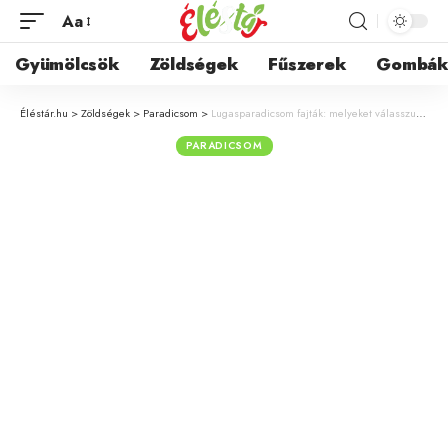
Aa
Gyümölcsök
Zöldségek
Fűszerek
Gombá
Éléstár.hu
>
Zöldségek
>
Paradicsom
>
Lugasparadicsom fajták: melyeket válasszuk fóliába és szabadföldbe?
PARADICSOM