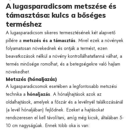
A lugasparadicsom metszése és
támasztása: kulcs a bőséges
terméshez
A lugasparadicsom sikeres termesztésének két alapvető
pillére a
metszés és a támasztás
. Mivel ezek a növények
folyamatosan növekednek és ontják a termést, ezen
beavatkozások nélkül a növény kontrollálhatatlanná válhat, a
termés minősége romolhat, és a betegségekre való hajlam
növekedhet.
Metszés (hónaljazás)
A lugasparadicsomok esetében a legfontosabb metszési
technika a
hónaljazás
. A hónaljhajtások azok az
oldalhajtások, amelyek a főszár és a levélnyél találkozásánál
(a levél hónaljában) fejlődnek. Ezeket a hajtásokat
rendszeresen el kell távolítani, amíg még kicsik, általában 5-
10 cm nagyságúak. Ennek több oka is van: