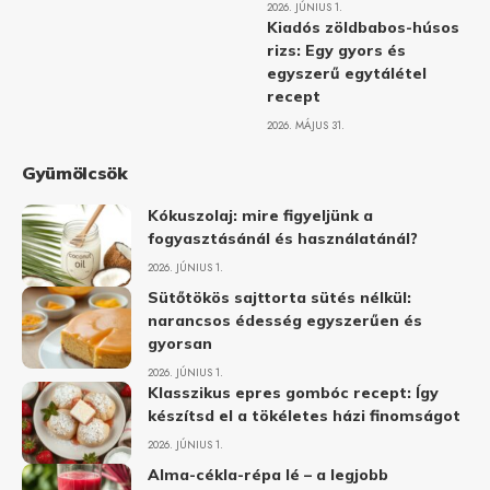
2026. JÚNIUS 1.
Kiadós zöldbabos-húsos
rizs: Egy gyors és
egyszerű egytálétel
recept
2026. MÁJUS 31.
Gyümölcsök
Kókuszolaj: mire figyeljünk a
fogyasztásánál és használatánál?
2026. JÚNIUS 1.
Sütőtökös sajttorta sütés nélkül:
narancsos édesség egyszerűen és
gyorsan
2026. JÚNIUS 1.
Klasszikus epres gombóc recept: Így
készítsd el a tökéletes házi finomságot
2026. JÚNIUS 1.
Alma-cékla-répa lé – a legjobb