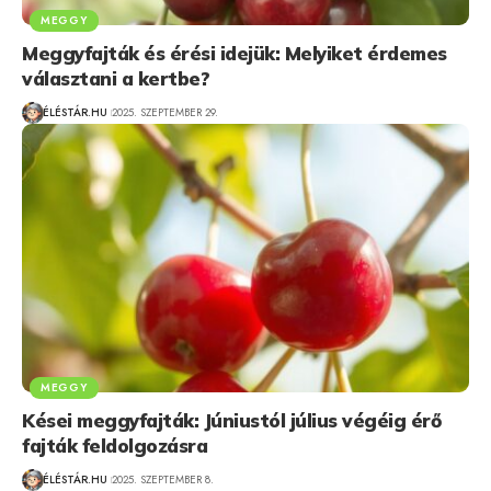
MEGGY
Meggyfajták és érési idejük: Melyiket érdemes
választani a kertbe?
ÉLÉSTÁR.HU
2025. SZEPTEMBER 29.
MEGGY
Kései meggyfajták: Júniustól július végéig érő
fajták feldolgozásra
ÉLÉSTÁR.HU
2025. SZEPTEMBER 8.