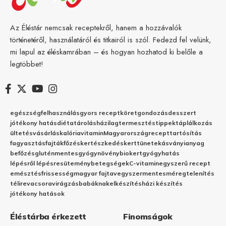
Az Éléstár nemcsak receptekről, hanem a hozzávalók
történetéről, használatáról és titkairól is szól. Fedezd fel velünk,
mi lapul az éléskamrában – és hogyan hozhatod ki belőle a
legtöbbet!
egészség
felhasználás
gyors recept
köret
gondozás
desszert
jótékony hatás
diéta
tárolás
házilag
termesztés
tippek
táplálkozás
ültetés
vásárlás
kalória
vitamin
Magyarország
recept
tartósítás
fagyasztás
fajták
főzés
kertészkedés
kert
tünetek
ásványianyag
befőzés
gluténmentes
gyógynövény
biokert
gyógyhatás
lépésről lépésre
sütemény
betegségek
C-vitamin
egyszerű recept
emésztés
frissesség
magyar fajta
vegyszermentes
méregtelenítés
télire
vacsora
virágzás
babáknak
elkészítés
házi készítés
jótékony hatások
Éléstárba érkezett
Finomságok