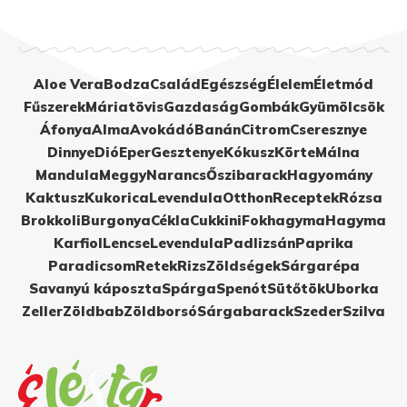
Aloe Vera
Bodza
Család
Egészség
Élelem
Életmód
Fűszerek
Máriatövis
Gazdaság
Gombák
Gyümölcsök
Áfonya
Alma
Avokádó
Banán
Citrom
Cseresznye
Dinnye
Dió
Eper
Gesztenye
Kókusz
Körte
Málna
Mandula
Meggy
Narancs
Őszibarack
Hagyomány
Kaktusz
Kukorica
Levendula
Otthon
Receptek
Rózsa
Brokkoli
Burgonya
Cékla
Cukkini
Fokhagyma
Hagyma
Karfiol
Lencse
Levendula
Padlizsán
Paprika
Paradicsom
Retek
Rizs
Zöldségek
Sárgarépa
Savanyú káposzta
Spárga
Spenót
Sütőtök
Uborka
Zeller
Zöldbab
Zöldborsó
Sárgabarack
Szeder
Szilva