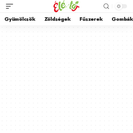
Gyümölcsök
Zöldségek
Fűszerek
Gombá