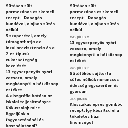
Sütőben sült
Sütőben sült
parmezános csirkemell
parmezános csirkemell
recept – Ropogós
recept – Ropogós
bundával, olajban sütés
bundával, olajban sütés
nélkül
nélkül
5 szuperétel, amely
2026. JÚLIUS 31.
támogathatja az
13 egyserpenyős nyári
inzulinrezisztencia és a
vacsora, amely
2-es típusú
megkönnyíti a hétköznap
cukorbetegség
estéket
kezelését
2026. JÚLIUS 10.
13 egyserpenyős nyári
Sütőtökös sajttorta
vacsora, amely
sütés nélkül: narancsos
megkönnyíti a hétköznap
édesség egyszerűen és
estéket
gyorsan
A diszgráfia hatása az
2026. JÚNIUS 1.
iskolai teljesítményre
Klasszikus epres gombóc
Kókuszolaj: mire
recept: Így készítsd el a
figyeljünk a
tökéletes házi
fogyasztásánál és
finomságot
használatánál?