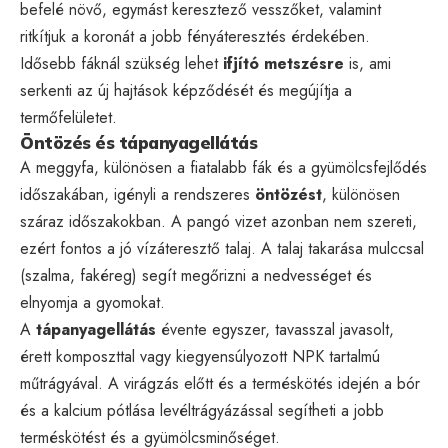
befelé növő, egymást keresztező vesszőket, valamint
ritkítjuk a koronát a jobb fényáteresztés érdekében.
Idősebb fáknál szükség lehet
ifjító metszésre
is, ami
serkenti az új hajtások képződését és megújítja a
termőfelületet.
Öntözés és tápanyagellátás
A meggyfa, különösen a fiatalabb fák és a gyümölcsfejlődés
időszakában, igényli a rendszeres
öntözést
, különösen
száraz időszakokban. A pangó vizet azonban nem szereti,
ezért fontos a jó vízáteresztő talaj. A talaj takarása mulccsal
(szalma, fakéreg) segít megőrizni a nedvességet és
elnyomja a gyomokat.
A
tápanyagellátás
évente egyszer, tavasszal javasolt,
érett komposzttal vagy kiegyensúlyozott NPK tartalmú
műtrágyával. A virágzás előtt és a terméskötés idején a bór
és a kalcium pótlása levéltrágyázással segítheti a jobb
terméskötést és a gyümölcsminőséget.