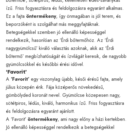
bőtermőé’, sötétpiros, lédús, kellemesen édes-savanykás
ízű. Friss fogyasztásra és feldolgozásra egyaránt alkalmas.
Ez a fajta
öntermékeny
, így önmagában is jól terem, és
beporzóként is szolgálhat más meggyfajtáknak.
Betegségekkel szemben jó ellenálló képességgel
rendelkezik, hasonlóan az ‘Érdi bőtermőhöz. Az ‘Érdi
nagygyümölcsű’ kiváló választás azoknak, akik az ‘Érdi
bőtermő’ megbízhatóságát és ízvilágát keresik, de nagyobb
gyümölcsökkel és későbbi érési idővel.
‘Favorit’
A
‘Favorit’
egy viszonylag újabb, késői érésű fajta, amely
július közepén érik. Fája középerős növekedésű,
gömbölyded koronát nevel. Gyümölcse közepesen nagy,
sötétpiros, lédús, kiváló, harmonikus ízű. Friss fogyasztásra
és feldolgozásra egyaránt ajánlott.
A ‘Favorit’
öntermékeny
, ami nagy előny a házi kertekben.
Jó ellenálló képességgel rendelkezik a betegségekkel