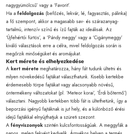
nagygyümölcsű’ vagy a ‘Favorit’.
Ha a
feldolgozás
(befőzés, lekvár, lé, fagyasztás, pálinka)
a fő szempont, akkor a magasabb sav- és szárazanyag-
tartalmú, intenzív színű és ízű fajták az ideálisak. Az
‘Újfehértói fürtös’, a ‘Pándy meggy’ vagy a ‘Cigánymeggy’
kiváló választások erre a célra, mivel feldolgozás során is
megőrzik minőségüket és aromájukat.
Kert mérete és elhelyezkedése
A
kert mérete
meghatározza, hány fát tudunk ültetni és
milyen növekedésű fajtákat választhatunk. Kisebb kertekbe
érdemesebb törpe fajtákat vagy alacsonyabb növésű,
öntermékeny változatokat (pl. ‘Meteor korai’, ‘Érdi bőtermő’)
választani. Nagyobb kertekben több fát is ültethetünk, így a
beporzási igényű fajtáknak is jut hely, és a különböző érési
idejű fajtákkal elnyújthatjuk a szüreti szezont.
A
fényviszonyok
szintén kulcsfontosságúak. A meggyfák a
napos, meleg fekvést kedvelik. Árnyékos helyen a termés