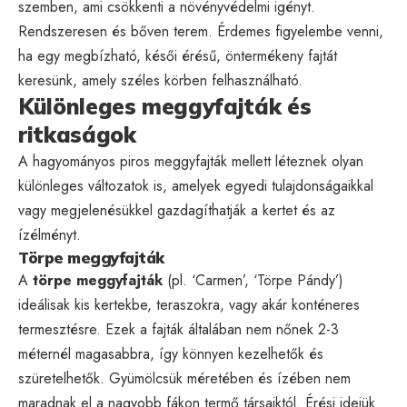
szemben, ami csökkenti a növényvédelmi igényt.
Rendszeresen és bőven terem. Érdemes figyelembe venni,
ha egy megbízható, késői érésű, öntermékeny fajtát
keresünk, amely széles körben felhasználható.
Különleges meggyfajták és
ritkaságok
A hagyományos piros meggyfajták mellett léteznek olyan
különleges változatok is, amelyek egyedi tulajdonságaikkal
vagy megjelenésükkel gazdagíthatják a kertet és az
ízélményt.
Törpe meggyfajták
A
törpe meggyfajták
(pl. ‘Carmen’, ‘Törpe Pándy’)
ideálisak kis kertekbe, teraszokra, vagy akár konténeres
termesztésre. Ezek a fajták általában nem nőnek 2-3
méternél magasabbra, így könnyen kezelhetők és
szüretelhetők. Gyümölcsük méretében és ízében nem
maradnak el a nagyobb fákon termő társaiktól. Érési idejük