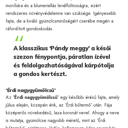
moníliára és a blumeriellás levélfoltosságra, ezért
rendszeres növényvédelemre van szüksége. Igényesebb
fajta, de a kiváló gyümölcsminőségért cserébe megéri a
ráfordított gondoskodás.
A klasszikus ‘Pándy meggy’ a késői
szezon fénypontja, páratlan ízével
és feldolgozhatóságával kárpótolja
a gondos kertészt.
‘Érdi nagygyümölcsű’
Az
‘Érdi nagygyümölcsű’
egy későbbi érésű fajta, amely
július elején, közepén érik, az ‘Érdi bőtermő’ után. Fája
középerős növekedésű, laza koronát nevel. Ahogy a neve
is mutatja, gyümölcse nagyobb méretű, mint az ‘Érdi