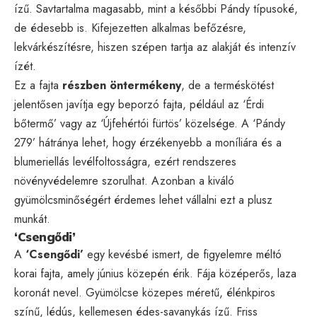
ízű. Savtartalma magasabb, mint a későbbi Pándy típusoké,
de édesebb is. Kifejezetten alkalmas befőzésre,
lekvárkészítésre, hiszen szépen tartja az alakját és intenzív
ízét.
Ez a fajta
részben öntermékeny
, de a terméskötést
jelentősen javítja egy beporzó fajta, például az ‘Érdi
bőtermő’ vagy az ‘Újfehértói fürtös’ közelsége. A ‘Pándy
279’ hátránya lehet, hogy érzékenyebb a moníliára és a
blumeriellás levélfoltosságra, ezért rendszeres
növényvédelemre szorulhat. Azonban a kiváló
gyümölcsminőségért érdemes lehet vállalni ezt a plusz
munkát.
‘Csengődi’
A
‘Csengődi’
egy kevésbé ismert, de figyelemre méltó
korai fajta, amely június közepén érik. Fája középerős, laza
koronát nevel. Gyümölcse közepes méretű, élénkpiros
színű, lédús, kellemesen édes-savanykás ízű. Friss