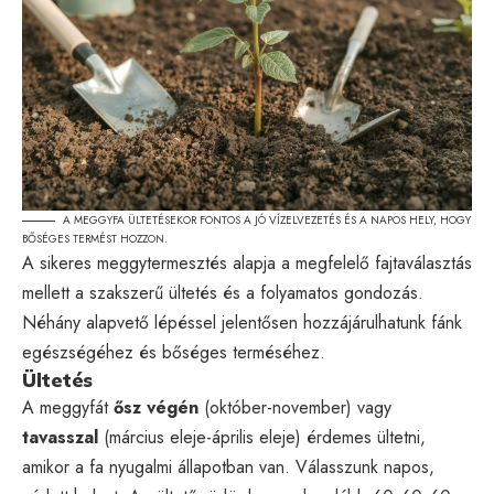
A MEGGYFA ÜLTETÉSEKOR FONTOS A JÓ VÍZELVEZETÉS ÉS A NAPOS HELY, HOGY
BŐSÉGES TERMÉST HOZZON.
A sikeres meggytermesztés alapja a megfelelő fajtaválasztás
mellett a szakszerű ültetés és a folyamatos gondozás.
Néhány alapvető lépéssel jelentősen hozzájárulhatunk fánk
egészségéhez és bőséges terméséhez.
Ültetés
A meggyfát
ősz végén
(október-november) vagy
tavasszal
(március eleje-április eleje) érdemes ültetni,
amikor a fa nyugalmi állapotban van. Válasszunk napos,