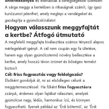
öntermékenyek
és ellenállóak a betegségekkel szemben.
A sárga meggy a kertekben is ritkaságnak számít, így igazi
kuriózumot jelenthet, amely meglepi a vendégeket és
gazdagítja a gyümölcskínálatot.
Hogyan válasszunk meggyfajtát
a kertbe? Átfogó útmutató
A megfelelő meggyfajta kiválasztása számos tényező alapos
mérlegelését igényli. A cél nem csupán egy fa ültetése,
hanem egy olyan gyümölcstermő növény beillesztése a
kertbe, amely hosszú távon örömet és bőséges termést
biztosít.
Cél: friss fogyasztás vagy feldolgozás?
Elsőként gondoljuk át, mi az elsődleges célunk a
meggytermesztéssel. Ha főként
friss fogyasztásra
szánjuk, érdemes olyan fajtákat választani, amelyek
gyümölcse nagy, lédús, harmonikus ízű, és könnyen
fogyasztható. Ilyenek például az ‘Érdi bőtermő’, az ‘Érdi