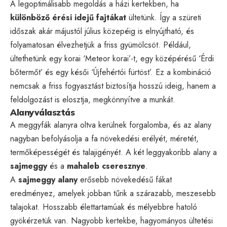
A legoptimálisabb megoldás a házi kertekben, ha
különböző érési idejű fajtákat
ültetünk. Így a szüreti
időszak akár májustól július közepéig is elnyújtható, és
folyamatosan élvezhetjük a friss gyümölcsöt. Például,
ültethetünk egy korai ‘Meteor korai’-t, egy középérésű ‘Érdi
bőtermőt’ és egy késői ‘Újfehértói fürtöst’. Ez a kombináció
nemcsak a friss fogyasztást biztosítja hosszú ideig, hanem a
feldolgozást is elosztja, megkönnyítve a munkát.
Alanyválasztás
A meggyfák alanyra oltva kerülnek forgalomba, és az alany
nagyban befolyásolja a fa növekedési erélyét, méretét,
termőképességét és talajigényét. A két leggyakoribb alany a
sajmeggy
és a
mahaleb cseresznye
.
A
sajmeggy alany
erősebb növekedésű fákat
eredményez, amelyek jobban tűrik a szárazabb, meszesebb
talajokat. Hosszabb élettartamúak és mélyebbre hatoló
gyökérzetük van. Nagyobb kertekbe, hagyományos ültetési