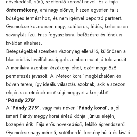
növekedésű, sűrű, szétterülő koronát nevel. Ez a fajta
öntermékeny
, ami nagy előnye, hiszen egyetlen fa is
bőséges termést hoz, és nem igényel beporzó partnert.
Gyümölcse közepesen nagy, sötétpiros, lédús, kellemesen
savanykás ízű. Friss fogyasztásra, befőzésre és lének is
kiválóan alkalmas.
Betegségekkel szemben viszonylag ellenálló, különösen a
blumeriellás levélfoltossággal szemben mutat jó toleranciát.
A moníliára azonban érzékeny lehet, ezért megelőző
permetezés javasolt. A ‘Meteor korai’ megbízhatóan és
bőven terem, így ideális választás azoknak, akik a szezon
elején szeretnének minőségi meggyet a kertjükből.
‘Pándy 279’
A
‘Pándy 279’
, vagy más néven
‘Pándy korai’
, a jól
ismert Pándy meggy korai érésű klónja. Június elején,
közepén érik. Fája erős növekedésű, felálló ágrendszerű.
Gyümölcse nagy méretű, sötétbordó, kemény húsú és kiváló