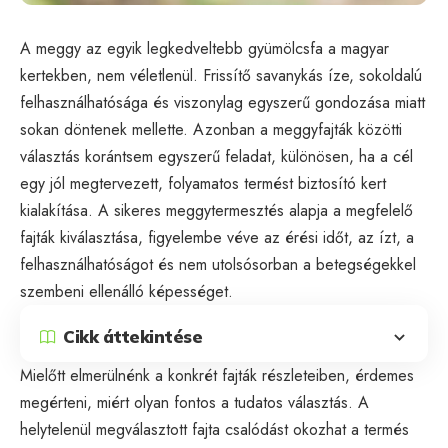
A meggy az egyik legkedveltebb gyümölcsfa a magyar
kertekben, nem véletlenül. Frissítő savanykás íze, sokoldalú
felhasználhatósága és viszonylag egyszerű gondozása miatt
sokan döntenek mellette. Azonban a meggyfajták közötti
választás korántsem egyszerű feladat, különösen, ha a cél
egy jól megtervezett, folyamatos termést biztosító kert
kialakítása. A sikeres meggytermesztés alapja a megfelelő
fajták kiválasztása, figyelembe véve az érési időt, az ízt, a
felhasználhatóságot és nem utolsósorban a betegségekkel
szembeni ellenálló képességet.
Cikk áttekintése
Mielőtt elmerülnénk a konkrét fajták részleteiben, érdemes
megérteni, miért olyan fontos a tudatos választás. A
helytelenül megválasztott fajta csalódást okozhat a termés