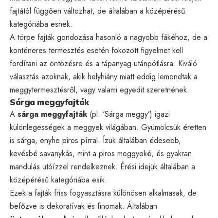
fajtától függően változhat, de általában a középérésű
kategóriába esnek.
A törpe fajták gondozása hasonló a nagyobb fákéhoz, de a
konténeres termesztés esetén fokozott figyelmet kell
fordítani az öntözésre és a tápanyag-utánpótlásra. Kiváló
választás azoknak, akik helyhiány miatt eddig lemondtak a
meggytermesztésről, vagy valami egyedit szeretnének.
Sárga meggyfajták
A
sárga meggyfajták
(pl. ‘Sárga meggy’) igazi
különlegességek a meggyek világában. Gyümölcsük éretten
is sárga, enyhe piros pírral. Ízük általában édesebb,
kevésbé savanykás, mint a piros meggyeké, és gyakran
mandulás utóízzel rendelkeznek. Érési idejük általában a
középérésű kategóriába esik.
Ezek a fajták friss fogyasztásra különösen alkalmasak, de
befőzve is dekoratívak és finomak. Általában