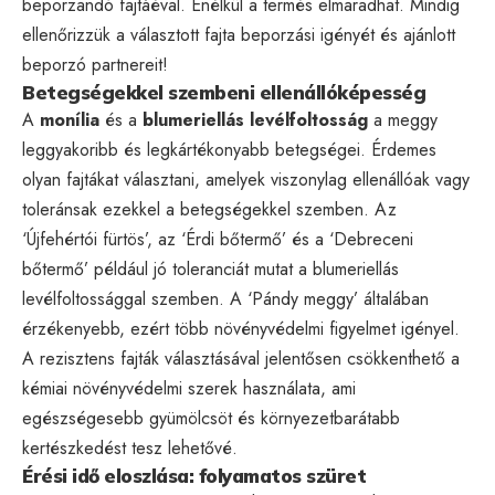
beporzandó fajtáéval. Enélkül a termés elmaradhat. Mindig
ellenőrizzük a választott fajta beporzási igényét és ajánlott
beporzó partnereit!
Betegségekkel szembeni ellenállóképesség
A
monília
és a
blumeriellás levélfoltosság
a meggy
leggyakoribb és legkártékonyabb betegségei. Érdemes
olyan fajtákat választani, amelyek viszonylag ellenállóak vagy
toleránsak ezekkel a betegségekkel szemben. Az
‘Újfehértói fürtös’, az ‘Érdi bőtermő’ és a ‘Debreceni
bőtermő’ például jó toleranciát mutat a blumeriellás
levélfoltossággal szemben. A ‘Pándy meggy’ általában
érzékenyebb, ezért több növényvédelmi figyelmet igényel.
A rezisztens fajták választásával jelentősen csökkenthető a
kémiai növényvédelmi szerek használata, ami
egészségesebb gyümölcsöt és környezetbarátabb
kertészkedést tesz lehetővé.
Érési idő eloszlása: folyamatos szüret