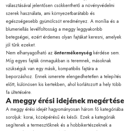
választásával jelentősen csökkenthető a növényvédelmi
szerek használata, ami környezetbarátabb és
egészségesebb gyümölcsöt eredményez. A monília és a
blumeriellás levélfoltosság a meggy leggyakoribb
betegségei, ezért érdemes olyan fajtákat keresni, amelyek
jól tűrik ezeket.
Nem elhanyagolható az
öntermékenység
kérdése sem.
Míg egyes fajták önmagukban is teremnek, másoknak
szükségük van egy másik, kompatibilis fajtára a
beporzáshoz. Ennek ismerete elengedhetetlen a telepítés
előtt, különösen kis kertekben, ahol korlátozott a hely több
fa ültetésére.
A meggy érési idejének megértése
A meggy érési idejét hagyományosan három fő kategóriába
soroljuk: korai, középérésű és késői. Ezek a kategóriák
segítenek a termesztőknek és a hobbikertészeknek a