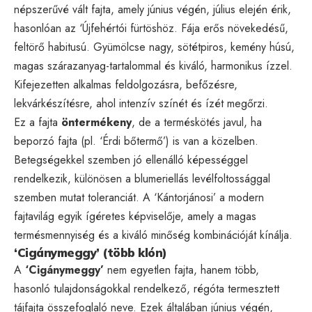
népszerűvé vált fajta, amely június végén, július elején érik,
hasonlóan az ‘Újfehértói fürtöshöz. Fája erős növekedésű,
feltörő habitusú. Gyümölcse nagy, sötétpiros, kemény húsú,
magas szárazanyag-tartalommal és kiváló, harmonikus ízzel.
Kifejezetten alkalmas feldolgozásra, befőzésre,
lekvárkészítésre, ahol intenzív színét és ízét megőrzi.
Ez a fajta
öntermékeny
, de a terméskötés javul, ha
beporzó fajta (pl. ‘Érdi bőtermő’) is van a közelben.
Betegségekkel szemben jó ellenálló képességgel
rendelkezik, különösen a blumeriellás levélfoltossággal
szemben mutat toleranciát. A ‘Kántorjánosi’ a modern
fajtavilág egyik ígéretes képviselője, amely a magas
termésmennyiség és a kiváló minőség kombinációját kínálja.
‘Cigánymeggy’ (több klón)
A
‘Cigánymeggy’
nem egyetlen fajta, hanem több,
hasonló tulajdonságokkal rendelkező, régóta termesztett
tájfajta összefoglaló neve. Ezek általában június végén,