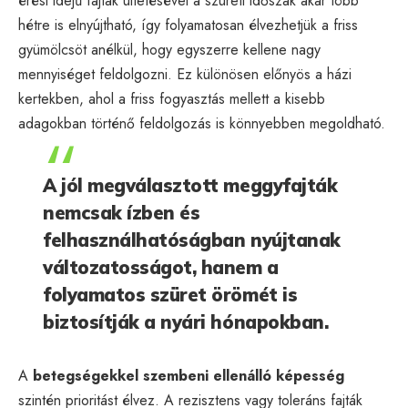
érési idejű fajták ültetésével a szüreti időszak akár több
hétre is elnyújtható, így folyamatosan élvezhetjük a friss
gyümölcsöt anélkül, hogy egyszerre kellene nagy
mennyiséget feldolgozni. Ez különösen előnyös a házi
kertekben, ahol a friss fogyasztás mellett a kisebb
adagokban történő feldolgozás is könnyebben megoldható.
A jól megválasztott meggyfajták
nemcsak ízben és
felhasználhatóságban nyújtanak
változatosságot, hanem a
folyamatos szüret örömét is
biztosítják a nyári hónapokban.
A
betegségekkel szembeni ellenálló képesség
szintén prioritást élvez. A rezisztens vagy toleráns fajták