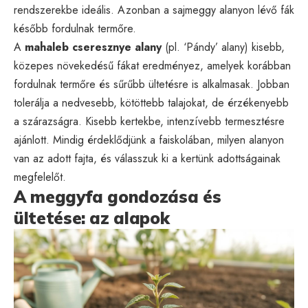
rendszerekbe ideális. Azonban a sajmeggy alanyon lévő fák
később fordulnak termőre.
A
mahaleb cseresznye alany
(pl. ‘Pándy’ alany) kisebb,
közepes növekedésű fákat eredményez, amelyek korábban
fordulnak termőre és sűrűbb ültetésre is alkalmasak. Jobban
tolerálja a nedvesebb, kötöttebb talajokat, de érzékenyebb
a szárazságra. Kisebb kertekbe, intenzívebb termesztésre
ajánlott. Mindig érdeklődjünk a faiskolában, milyen alanyon
van az adott fajta, és válasszuk ki a kertünk adottságainak
megfelelőt.
A meggyfa gondozása és
ültetése: az alapok