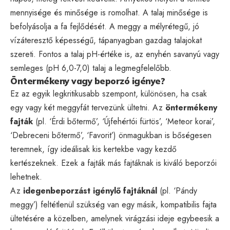
mennyisége és minősége is romolhat. A talaj minősége is
befolyásolja a fa fejlődését. A meggy a mélyrétegű, jó
vízáteresztő képességű, tápanyagban gazdag talajokat
szereti. Fontos a talaj pH-értéke is, az enyhén savanyú vagy
semleges (pH 6,0-7,0) talaj a legmegfelelőbb.
Öntermékeny vagy beporzó igénye?
Ez az egyik legkritikusabb szempont, különösen, ha csak
egy vagy két meggyfát tervezünk ültetni. Az
öntermékeny
fajták
(pl. ‘Érdi bőtermő’, ‘Újfehértói fürtös’, ‘Meteor korai’,
‘Debreceni bőtermő’, ‘Favorit’) önmagukban is bőségesen
teremnek, így ideálisak kis kertekbe vagy kezdő
kertészeknek. Ezek a fajták más fajtáknak is kiváló beporzói
lehetnek.
Az
idegenbeporzást igénylő fajtáknál
(pl. ‘Pándy
meggy’) feltétlenül szükség van egy másik, kompatibilis fajta
ültetésére a közelben, amelynek virágzási ideje egybeesik a