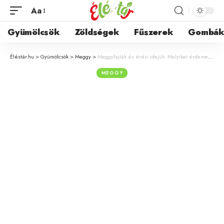
Aa
Gyümölcsök
Zöldségek
Fűszerek
Gombá
Éléstár.hu
>
Gyümölcsök
>
Meggy
>
Meggyfajták és érési idejük: Melyiket érdemes választani a kertbe?
MEGGY