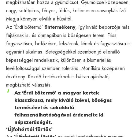
megbízhatóan hozza a gyümölcsöt. Gyümölcse közepesen
nagy, sötétpiros, fényes, lédús, kellemesen savanykás ízű.
Magja könnyen elválik a húsától.
Az ‘Érdi bőtermő’
öntermékeny
, így kiváló beporzója más
fajtáknak is, és önmagában is bőségesen terem. Friss
fogyasztásra, befőzésre, lekvárnak, lének és fagyasztásra is
egyaránt alkalmas. Betegségekkel szemben jó ellenálló
képességgel rendelkezik, különösen a blumeriellás
levélfoltossággal szemben toleráns. Moníliára közepesen
érzékeny. Kezdő kertészeknek is bátran ajánlható,
megbízható választás.
Az ‘Érdi bőtermő’ a magyar kertek
klasszikusa, mely kiváló ízével, bőséges
termésével és sokoldalú
felhasználhatóságával érdemelte ki
népszerűségét.
‘Újfehértói fürtös’
Az
‘Újfehértói fürtös’
az egyik legértékesebb magyar