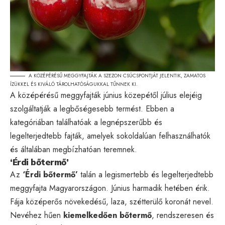
A KÖZÉPÉRÉSŰ MEGGYFAJTÁK A SZEZON CSÚCSPONTJÁT JELENTIK, ZAMATOS
ÍZÜKKEL ÉS KIVÁLÓ TÁROLHATÓSÁGUKKAL TŰNNEK KI.
A középérésű meggyfajták június közepétől július elejéig
szolgáltatják a legbőségesebb termést. Ebben a
kategóriában találhatóak a legnépszerűbb és
legelterjedtebb fajták, amelyek sokoldalúan felhasználhatók
és általában megbízhatóan teremnek.
‘Érdi bőtermő’
Az
‘Érdi bőtermő’
talán a legismertebb és legelterjedtebb
meggyfajta Magyarországon. Június harmadik hetében érik.
Fája középerős növekedésű, laza, szétterülő koronát nevel.
Nevéhez hűen
kiemelkedően bőtermő
, rendszeresen és