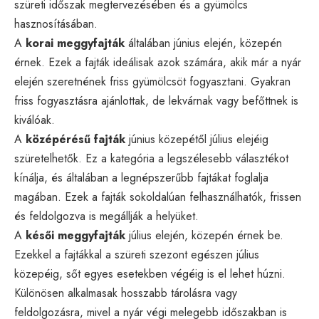
szüreti időszak megtervezésében és a gyümölcs
hasznosításában.
A
korai meggyfajták
általában június elején, közepén
érnek. Ezek a fajták ideálisak azok számára, akik már a nyár
elején szeretnének friss gyümölcsöt fogyasztani. Gyakran
friss fogyasztásra ajánlottak, de lekvárnak vagy befőttnek is
kiválóak.
A
középérésű fajták
június közepétől július elejéig
szüretelhetők. Ez a kategória a legszélesebb választékot
kínálja, és általában a legnépszerűbb fajtákat foglalja
magában. Ezek a fajták sokoldalúan felhasználhatók, frissen
és feldolgozva is megállják a helyüket.
A
késői meggyfajták
július elején, közepén érnek be.
Ezekkel a fajtákkal a szüreti szezont egészen július
közepéig, sőt egyes esetekben végéig is el lehet húzni.
Különösen alkalmasak hosszabb tárolásra vagy
feldolgozásra, mivel a nyár végi melegebb időszakban is