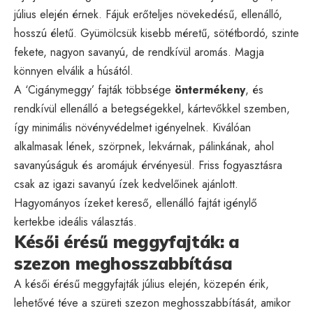
július elején érnek. Fájuk erőteljes növekedésű, ellenálló,
hosszú életű. Gyümölcsük kisebb méretű, sötétbordó, szinte
fekete, nagyon savanyú, de rendkívül aromás. Magja
könnyen elválik a húsától.
A ‘Cigánymeggy’ fajták többsége
öntermékeny
, és
rendkívül ellenálló a betegségekkel, kártevőkkel szemben,
így minimális növényvédelmet igényelnek. Kiválóan
alkalmasak lének, szörpnek, lekvárnak, pálinkának, ahol
savanyúságuk és aromájuk érvényesül. Friss fogyasztásra
csak az igazi savanyú ízek kedvelőinek ajánlott.
Hagyományos ízeket kereső, ellenálló fajtát igénylő
kertekbe ideális választás.
Késői érésű meggyfajták: a
szezon meghosszabbítása
A késői érésű meggyfajták július elején, közepén érik,
lehetővé téve a szüreti szezon meghosszabbítását, amikor