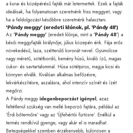
a korai és középérésű fajták már letermettek. Ezek a fajták
ideálisak, ha folyamatosan szeretnénk friss meggyet, vagy
ha a feldolgozást későbbre szeretnénk halasztani.
‘Pándy meggy’ (eredeti klónok, pl. ‘Pándy 48’)
Az
‘Pándy meggy’
(eredeti klónjai, mint a
‘Pándy 48’
) a
késői meggyfajták királynője, július közepén érik. Fája erős
növekedésű, laza, szétterülő koronát nevel. Gyümölcse
nagy méretű, sötétbordó, kemény húsú, kiváló ízű, magas
cukor- és savtartalommal. Húsa sötétpiros, magja kicsi és
könnyen elválik. Kiválóan alkalmas befőzésre,
lekvárkészítésre, aszalásra, ahol intenzív színét és ízét
megőrzi.
A Pándy meggy
idegenbeporzást igényel
, azaz
feltétlenül szükség van mellé beporzó fajtára, például az
‘Érdi bőtermőre’ vagy az ‘Újfehértói fürtösre’. Enélkül a
termés rendkívül gyenge, vagy akár el is maradhat.
Betegségekkel szemben érzékenyebb, különösen a