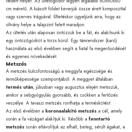
védett helyet. Az ültetőgödör legyen legalább 60x60x60
cm méretű. A kiásott földet keverjük össze érett komposzttal
vagy szerves trágyával. Ültetéskor ügyeljünk arra, hogy az
oltvány helye a talajszint felett maradjon.
Az ültetés után alaposan öntözzük be a fát, és alakítsunk ki
egy öntözőgödröt a törzs körül. Egy támrendszer (karó)
használata az első években segíti a fiatal fa megerősödését
és egyenes növekedését.
Metszés
A metszés kulcsfontosságú a meggyfa egészsége és
termőképessége szempontjából. A meggyet általában
termés után
, júliusban vagy augusztus elején metsszük,
amikor a sebgyógyulás gyorsabb, és csökken a fertőzés
veszélye. A tavaszi metszés ronthatja a terméskötést.
Az első években a
koronaalakító metszés
a cél, amely
során a fa vázágait alakítjuk ki. Később a
fenntartó
metszés
során eltávolítjuk az elhalt, beteg, sérült ágakat, a