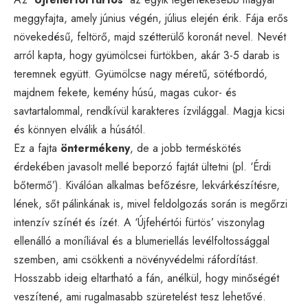
meggyfajta, amely június végén, július elején érik. Fája erős
növekedésű, feltörő, majd szétterülő koronát nevel. Nevét
arról kapta, hogy gyümölcsei fürtökben, akár 3-5 darab is
teremnek együtt. Gyümölcse nagy méretű, sötétbordó,
majdnem fekete, kemény húsú, magas cukor- és
savtartalommal, rendkívül karakteres ízvilággal. Magja kicsi
és könnyen elválik a húsától.
Ez a fajta
öntermékeny
, de a jobb terméskötés
érdekében javasolt mellé beporzó fajtát ültetni (pl. ‘Érdi
bőtermő’). Kiválóan alkalmas befőzésre, lekvárkészítésre,
lének, sőt pálinkának is, mivel feldolgozás során is megőrzi
intenzív színét és ízét. A ‘Újfehértói fürtös’ viszonylag
ellenálló a moníliával és a blumeriellás levélfoltossággal
szemben, ami csökkenti a növényvédelmi ráfordítást.
Hosszabb ideig eltartható a fán, anélkül, hogy minőségét
veszítené, ami rugalmasabb szüretelést tesz lehetővé.