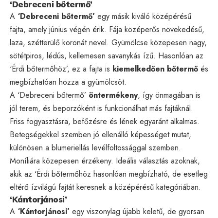
‘Debreceni bőtermő’
A
‘Debreceni bőtermő’
egy másik kiváló középérésű
fajta, amely június végén érik. Fája középerős növekedésű,
laza, szétterülő koronát nevel. Gyümölcse közepesen nagy,
sötétpiros, lédús, kellemesen savanykás ízű. Hasonlóan az
‘Érdi bőtermőhöz’, ez a fajta is
kiemelkedően bőtermő
és
megbízhatóan hozza a gyümölcsöt.
A ‘Debreceni bőtermő’
öntermékeny
, így önmagában is
jól terem, és beporzóként is funkcionálhat más fajtáknál.
Friss fogyasztásra, befőzésre és lének egyaránt alkalmas.
Betegségekkel szemben jó ellenálló képességet mutat,
különösen a blumeriellás levélfoltossággal szemben.
Moníliára közepesen érzékeny. Ideális választás azoknak,
akik az ‘Érdi bőtermőhöz hasonlóan megbízható, de esetleg
eltérő ízvilágú fajtát keresnek a középérésű kategóriában.
‘Kántorjánosi’
A
‘Kántorjánosi’
egy viszonylag újabb keletű, de gyorsan