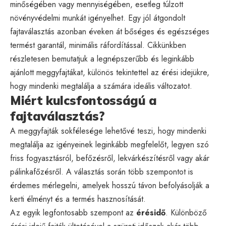
minőségében vagy mennyiségében, esetleg túlzott
növényvédelmi munkát igényelhet. Egy jól átgondolt
fajtaválasztás azonban éveken át bőséges és egészséges
termést garantál, minimális ráfordítással. Cikkünkben
részletesen bemutatjuk a legnépszerűbb és leginkább
ajánlott meggyfajtákat, különös tekintettel az érési idejükre,
hogy mindenki megtalálja a számára ideális változatot.
Miért kulcsfontosságú a
fajtaválasztás?
A meggyfajták sokfélesége lehetővé teszi, hogy mindenki
megtalálja az igényeinek leginkább megfelelőt, legyen szó
friss fogyasztásról, befőzésről, lekvárkészítésről vagy akár
pálinkafőzésről. A választás során több szempontot is
érdemes mérlegelni, amelyek hosszú távon befolyásolják a
kerti élményt és a termés hasznosítását.
Az egyik legfontosabb szempont az
érésidő
. Különböző