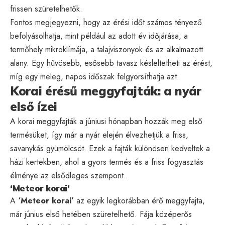
frissen szüretelhetők.
Fontos megjegyezni, hogy az érési időt számos tényező
befolyásolhatja, mint például az adott év időjárása, a
termőhely mikroklímája, a talajviszonyok és az alkalmazott
alany. Egy hűvösebb, esősebb tavasz késleltetheti az érést,
míg egy meleg, napos időszak felgyorsíthatja azt.
Korai érésű meggyfajták: a nyár
első ízei
A korai meggyfajták a júniusi hónapban hozzák meg első
termésüket, így már a nyár elején élvezhetjük a friss,
savanykás gyümölcsöt. Ezek a fajták különösen kedveltek a
házi kertekben, ahol a gyors termés és a friss fogyasztás
élménye az elsődleges szempont.
‘Meteor korai’
A
‘Meteor korai’
az egyik legkorábban érő meggyfajta,
már június első hetében szüretelhető. Fája középerős