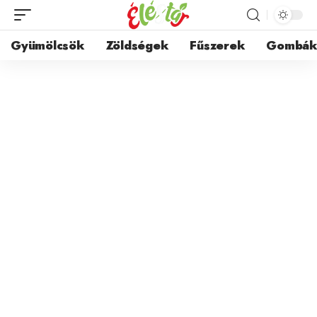
Gyümölcsök
Zöldségek
Fűszerek
Gombá