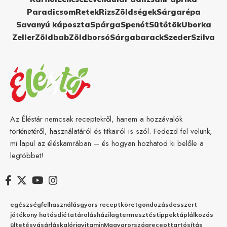
Paradicsom
Retek
Rizs
Zöldségek
Sárgarépa
Savanyú káposzta
Spárga
Spenót
Sütőtök
Uborka
Zeller
Zöldbab
Zöldborsó
Sárgabarack
Szeder
Szilva
Az Éléstár nemcsak receptekről, hanem a hozzávalók
történetéről, használatáról és titkairól is szól. Fedezd fel velünk,
mi lapul az éléskamrában – és hogyan hozhatod ki belőle a
legtöbbet!
egészség
felhasználás
gyors recept
köret
gondozás
desszert
jótékony hatás
diéta
tárolás
házilag
termesztés
tippek
táplálkozás
ültetés
vásárlás
kalória
vitamin
Magyarország
recept
tartósítás