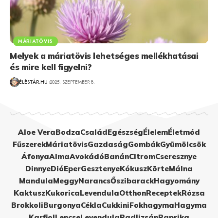
MÁRIATÖVIS
Melyek a máriatövis lehetséges mellékhatásai
és mire kell figyelni?
ÉLÉSTÁR.HU
2025. SZEPTEMBER 8.
Aloe Vera
Bodza
Család
Egészség
Élelem
Életmód
Fűszerek
Máriatövis
Gazdaság
Gombák
Gyümölcsök
Áfonya
Alma
Avokádó
Banán
Citrom
Cseresznye
Dinnye
Dió
Eper
Gesztenye
Kókusz
Körte
Málna
Mandula
Meggy
Narancs
Őszibarack
Hagyomány
Kaktusz
Kukorica
Levendula
Otthon
Receptek
Rózsa
Brokkoli
Burgonya
Cékla
Cukkini
Fokhagyma
Hagyma
Karfiol
Lencse
Levendula
Padlizsán
Paprika