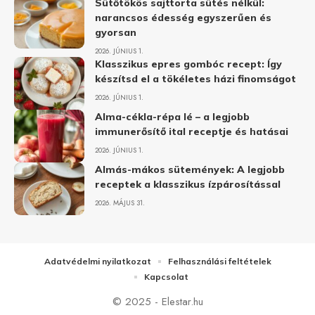
Sütőtökös sajttorta sütés nélkül:
narancsos édesség egyszerűen és
gyorsan
2026. JÚNIUS 1.
Klasszikus epres gombóc recept: Így
készítsd el a tökéletes házi finomságot
2026. JÚNIUS 1.
Alma-cékla-répa lé – a legjobb
immunerősítő ital receptje és hatásai
2026. JÚNIUS 1.
Almás-mákos sütemények: A legjobb
receptek a klasszikus ízpárosítással
2026. MÁJUS 31.
Adatvédelmi nyilatkozat
Felhasználási feltételek
Kapcsolat
© 2025 - Elestar.hu