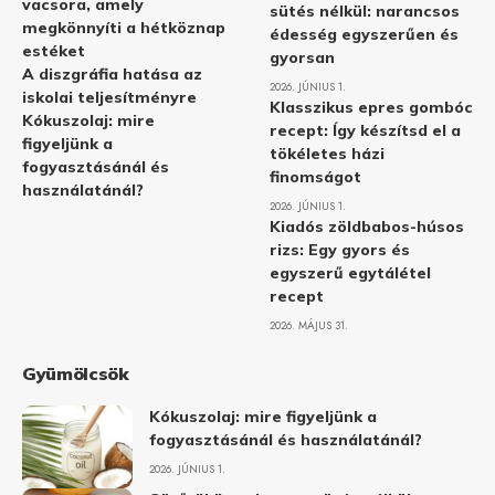
vacsora, amely
sütés nélkül: narancsos
megkönnyíti a hétköznap
édesség egyszerűen és
estéket
gyorsan
A diszgráfia hatása az
2026. JÚNIUS 1.
iskolai teljesítményre
Klasszikus epres gombóc
Kókuszolaj: mire
recept: Így készítsd el a
figyeljünk a
tökéletes házi
fogyasztásánál és
finomságot
használatánál?
2026. JÚNIUS 1.
Kiadós zöldbabos-húsos
rizs: Egy gyors és
egyszerű egytálétel
recept
2026. MÁJUS 31.
Gyümölcsök
Kókuszolaj: mire figyeljünk a
fogyasztásánál és használatánál?
2026. JÚNIUS 1.