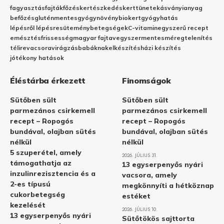
fagyasztás
fajták
főzés
kertészkedés
kert
tünetek
ásványianyag
befőzés
gluténmentes
gyógynövény
biokert
gyógyhatás
lépésről lépésre
sütemény
betegségek
C-vitamin
egyszerű recept
emésztés
frissesség
magyar fajta
vegyszermentes
méregtelenítés
télire
vacsora
virágzás
babáknak
elkészítés
házi készítés
jótékony hatások
Éléstárba érkezett
Finomságok
Sütőben sült
Sütőben sült
parmezános csirkemell
parmezános csirkemell
recept – Ropogós
recept – Ropogós
bundával, olajban sütés
bundával, olajban sütés
nélkül
nélkül
5 szuperétel, amely
2026. JÚLIUS 31.
támogathatja az
13 egyserpenyős nyári
inzulinrezisztencia és a
vacsora, amely
2-es típusú
megkönnyíti a hétköznap
cukorbetegség
estéket
kezelését
2026. JÚLIUS 10.
13 egyserpenyős nyári
Sütőtökös sajttorta