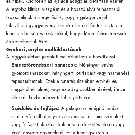
és ritkák, különösen az ajánlott adagolás betartása esetén.
A legtöbb klinikai vizsgálat és a hosszú távú felhasználói
tapasztalatok is megerősítik, hogy a galagonya jól
tolerálható gyógynövény. Ennek ellenére fontos tisztában
lenni a lehetséges reakciókkal, hogy időben felismerhessük
és kezelhessük őket.
Gyakori, enyhe mellékhatások
A leggyakrabban jelentett mellékhatások a következők:
Emésztőrendszeri panaszok:
Néhányan enyhe
gyomorpanaszokat, hányingert, puffadást vagy hasmenést
tapasztalhatnak. Ezek a tünetek általában enyhék és
maguktól elmúlnak, vagy az adag csökkentésével, illetve
étkezés közbeni bevétellel enyhíthetők.
Szédülés és fejfájás:
A galagonya értágító hatása
miatt előfordulhat enyhe vérnyomásesés, ami szédülést
vagy fejfájást okozhat, különösen a kezelés elején vagy
érzékenyebb egyéneknél. Ez a tünet gyakran a