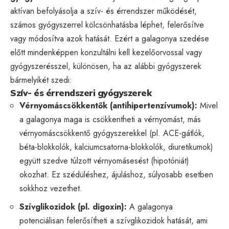
aktívan befolyásolja a szív- és érrendszer működését,
számos gyógyszerrel kölcsönhatásba léphet, felerősítve
vagy módosítva azok hatását. Ezért a galagonya szedése
előtt mindenképpen konzultálni kell kezelőorvossal vagy
gyógyszerésszel, különösen, ha az alábbi gyógyszerek
bármelyikét szedi:
Szív- és érrendszeri gyógyszerek
Vérnyomáscsökkentők (antihipertenzívumok):
Mivel
a galagonya maga is csökkentheti a vérnyomást, más
vérnyomáscsökkentő gyógyszerekkel (pl. ACE-gátlók,
béta-blokkolók, kalciumcsatorna-blokkolók, diuretikumok)
együtt szedve túlzott vérnyomásesést (hipotóniát)
okozhat. Ez szédüléshez, ájuláshoz, súlyosabb esetben
sokkhoz vezethet.
Szívglikozidok (pl. digoxin):
A galagonya
potenciálisan felerősítheti a szívglikozidok hatását, ami