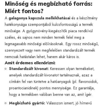
Minőség és megbízható forrás:
Miért fontos?
A
galagonya kapszula mellékhatásai
és a készítmény
hatékonysága szempontjából kulcsfontosságú a termék
minősége. A gyógynövény-kiegészítők piaca rendkívül
széles, és sajnos nem minden termék felel meg a
legmagasabb minőségi előírásoknak. Egy rossz minőségű,
szennyezett vagy nem megfelelően standardizált termék
nemcsak hatástalan lehet, hanem akár káros is.
Amit érdemes ellenőrizni:
Standardizált kivonat:
Keressen olyan termékeket,
amelyek standardizált kivonatot tartalmaznak, azaz a
címkén fel van tüntetve a hatóanyagok (pl. flavonoidok,
proantocianidinek) pontos mennyisége. Ez garantálja,
hogy a termékben valóban benne van az, amit ígér.
Megbízható gyártó:
Válasszon ismert, jó hírnevű