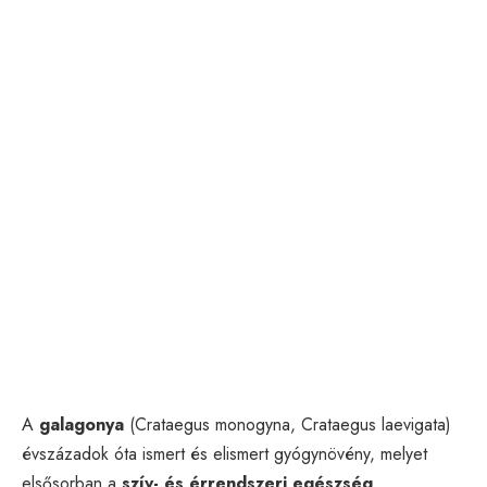
A
galagonya
(Crataegus monogyna, Crataegus laevigata)
évszázadok óta ismert és elismert gyógynövény, melyet
elsősorban a
szív- és érrendszeri egészség