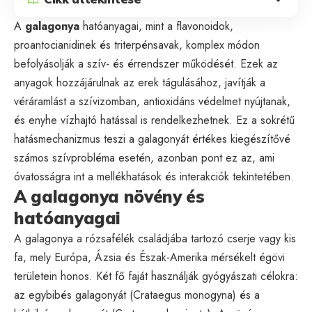
A
galagonya
hatóanyagai, mint a flavonoidok,
proantocianidinek és triterpénsavak, komplex módon
befolyásolják a szív- és érrendszer működését. Ezek az
anyagok hozzájárulnak az erek tágulásához, javítják a
véráramlást a szívizomban, antioxidáns védelmet nyújtanak,
és enyhe vízhajtó hatással is rendelkezhetnek. Ez a sokrétű
hatásmechanizmus teszi a galagonyát értékes kiegészítővé
számos szívprobléma esetén, azonban pont ez az, ami
óvatosságra int a mellékhatások és interakciók tekintetében.
A galagonya növény és
hatóanyagai
A galagonya a rózsafélék családjába tartozó cserje vagy kis
fa, mely Európa, Ázsia és Észak-Amerika mérsékelt égövi
területein honos. Két fő faját használják gyógyászati célokra:
az egybibés galagonyát (Crataegus monogyna) és a