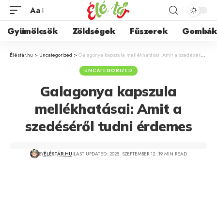
Aa
Gyümölcsök
Zöldségek
Fűszerek
Gombá
Éléstár.hu
>
Uncategorized
>
Galagonya kapszula mellékhatásai: Amit a szedéséről tudni érdemes
UNCATEGORIZED
Galagonya kapszula
mellékhatásai: Amit a
szedéséről tudni érdemes
BY
ÉLÉSTÁR.HU
LAST UPDATED: 2025. SZEPTEMBER 12.
19 MIN READ