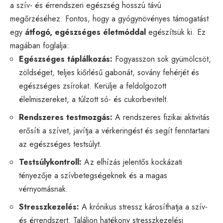
a szív- és érrendszeri egészség hosszú távú
megőrzéséhez. Fontos, hogy a gyógynövényes támogatást
egy
átfogó, egészséges életmóddal
egészítsük ki. Ez
magában foglalja:
Egészséges táplálkozás:
Fogyasszon sok gyümölcsöt,
zöldséget, teljes kiőrlésű gabonát, sovány fehérjét és
egészséges zsírokat. Kerülje a feldolgozott
élelmiszereket, a túlzott só- és cukorbevitelt.
Rendszeres testmozgás:
A rendszeres fizikai aktivitás
erősíti a szívet, javítja a vérkeringést és segít fenntartani
az egészséges testsúlyt.
Testsúlykontroll:
Az elhízás jelentős kockázati
tényezője a szívbetegségeknek és a magas
vérnyomásnak.
Stresszkezelés:
A krónikus stressz károsíthatja a szív-
és érrendszert. Találjon hatékony stresszkezelési