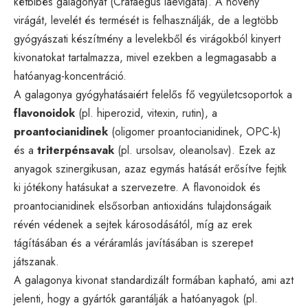
kétbibés galagonyát (Crataegus laevigata). A növény
virágát, levelét és termését is felhasználják, de a legtöbb
gyógyászati készítmény a levelekből és virágokból kinyert
kivonatokat tartalmazza, mivel ezekben a legmagasabb a
hatóanyag-koncentráció.
A galagonya gyógyhatásaiért felelős fő vegyületcsoportok a
flavonoidok
(pl. hiperozid, vitexin, rutin), a
proantocianidinek
(oligomer proantocianidinek, OPC-k)
és a
triterpénsavak
(pl. ursolsav, oleanolsav). Ezek az
anyagok szinergikusan, azaz egymás hatását erősítve fejtik
ki jótékony hatásukat a szervezetre. A flavonoidok és
proantocianidinek elsősorban antioxidáns tulajdonságaik
révén védenek a sejtek károsodásától, míg az erek
tágításában és a véráramlás javításában is szerepet
játszanak.
A galagonya kivonat standardizált formában kapható, ami azt
jelenti, hogy a gyártók garantálják a hatóanyagok (pl.