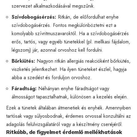
szervezet alkalmazkodásával megszűnik.
Szívdobogásérzés:
Ritkán, de előfordulhat enyhe
szívdobogásérzés. Fontos megkülönböztetni ezt a
komolyabb szívritmuszavaroktól. Ha a szívdobogásérzés
erős, tartós, vagy egyéb tünetekkel (pl. mellkasi fájdalom,
légszomj) jár, azonnal orvoshoz kell fordulni.
Bőrkiütés:
Nagyon ritkán allergiás reakcióként bőrkiütés,
viszketés jelentkezhet. Ha ilyen tüneteket észlel, hagyja
abba a szedést és forduljon orvoshoz.
Fáradtság:
Néhányan enyhe fáradtságot vagy
álmosságot tapasztalhatnak, különösen a kezelés elején.
Ezek a tünetek általában átmenetiek és enyhék. Amennyiben
tartósak vagy súlyosbodnak, érdemes orvossal konzultálni az
adagolás felülvizsgálatáról vagy a készítmény cseréjéről.
Ritkább, de figyelmet érdemlő mellékhatások