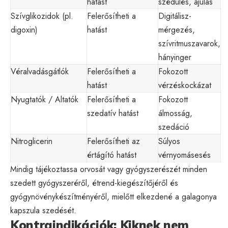
hatást
szédülés, ájulás
Szívglikozidok (pl.
Felerősítheti a
Digitálisz-
digoxin)
hatást
mérgezés,
szívritmuszavarok,
hányinger
Véralvadásgátlók
Felerősítheti a
Fokozott
hatást
vérzéskockázat
Nyugtatók / Altatók
Felerősítheti a
Fokozott
szedatív hatást
álmosság,
szedáció
Nitroglicerin
Felerősítheti az
Súlyos
értágító hatást
vérnyomásesés
Mindig tájékoztassa orvosát vagy gyógyszerészét minden
szedett gyógyszeréről, étrend-kiegészítőjéről és
gyógynövénykészítményéről, mielőtt elkezdené a galagonya
kapszula szedését.
Kontraindikációk: Kiknek nem