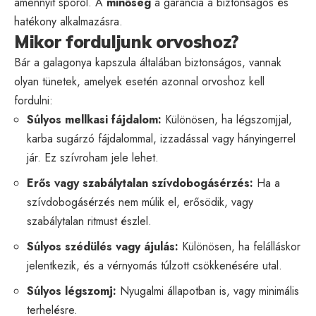
amennyit spórol. A
minőség
a garancia a biztonságos és
hatékony alkalmazásra.
Mikor forduljunk orvoshoz?
Bár a galagonya kapszula általában biztonságos, vannak
olyan tünetek, amelyek esetén azonnal orvoshoz kell
fordulni:
Súlyos mellkasi fájdalom:
Különösen, ha légszomjjal,
karba sugárzó fájdalommal, izzadással vagy hányingerrel
jár. Ez szívroham jele lehet.
Erős vagy szabálytalan szívdobogásérzés:
Ha a
szívdobogásérzés nem múlik el, erősödik, vagy
szabálytalan ritmust észlel.
Súlyos szédülés vagy ájulás:
Különösen, ha felálláskor
jelentkezik, és a vérnyomás túlzott csökkenésére utal.
Súlyos légszomj:
Nyugalmi állapotban is, vagy minimális
terhelésre.