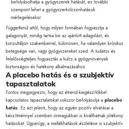
befolyásolhatja a gyógyszerek hatását, ez további
szempont lehet a gyógyszerkölcsönhatások
mérlegelésekor.
Függetlenül attól, hogy milyen formában fogyasztja a
galagonyát, mindig tartsa be az ajánlott adagolást, és
konzultáljon szakemberrel, különösen, ha valamilyen krónikus
betegsége van, vagy gyógyszereket szed. A tudatos és
felelősségteljes fogyasztás a kulcs a gyógynövények
biztonságos és hatékony alkalmazásához.
A placebo hatás és a szubjektív
tapasztalatok
Fontos megjegyezni, hogy az étrend-kiegészítőkkel
kapcsolatos tapasztalatokat sokszor befolyásolja a
placebo
hatás
. Ez azt jelenti, hogy az egyén pozitív elvárásai a
készítménnyel szemben önmagukban is kiválthatnak jótékony
hatásokat. Ugyanígy, a mellékhatások észlelése is szubjektív