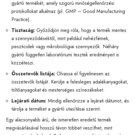
gyártó termékét, amely szigorú minőségellenőrzési
protokollokat alkalmaz (pl. GMP – Good Manufacturing
Practice).
Tisztaság:
Győződjön meg róla, hogy a termék mentes
a szennyeződésektől, mint például nehézfémek,
peszticidek vagy mikrobiológiai szennyezők. Néhány
gyártó független laboratóriumi tesztek eredményeit is
közzéteszi.
Összetevők listája:
Olvassa el figyelmesen az
összetevők listáját. Kerülje a felesleges adalékanyagokat,
töltőanyagokat és mesterséges színezékeket.
Lejárati dátum:
Mindig ellenőrizze a lejárati dátumot, és
tárolja a terméket a gyártó utasításai szerint.
Egy alacsonyabb árú, de ismeretlen eredetű termék
megvásárlásával hosszú távon többet veszíthet, mint