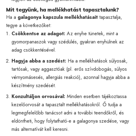
Mit tegyünk, ha mellékhatást tapasztalunk?
Ha a
galagonya kapszula mellékhatásait
tapasztalja,
tegye a következőket:
Csökkentse az adagot:
Az enyhe tünetek, mint a
gyomorpanaszok vagy szédülés, gyakran enyhülnek az
adag csökkentésével.
Hagyja abba a szedést:
Ha a mellékhatások súlyosak,
tartósak, vagy aggasztóak (pl. erős szívdobogás, súlyos
vérnyomásesés, allergiás reakció), azonnal hagyja abba a
készítmény szedését.
Konzultáljon orvosával:
Minden esetben tájékoztassa
kezelőorvosát a tapasztalt mellékhatásokról. Ő tudja a
legmegfelelőbb tanácsot adni a további teendőkről, és
eldöntheti, hogy folytatható-e a galagonya szedése, vagy
más alternatívát kell keresni.