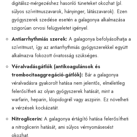
digitálisz-mérgezéshez hasonló tüneteket okozhat (pl.
súlyos szívritmuszavarok, hányinger, látászavarok). Ezen
gyógyszerek szedése esetén a galagonya alkalmazása
szigorúan orvosi felügyeletet igényel.
Antiarrhythmiás szerek:
A galagonya befolyásolhatja a
szívritmust, így az antiarrhythmiás gyógyszerekkel együtt
alkalmazva fokozott óvatosság szükséges.
Véralvadásgátlók (antikoagulánsok és
trombocitaaggregáció-gátlók):
Bár a galagonya
véralvadásra gyakorolt hatása nem jelentős, elméletileg
felerősítheti az olyan gyógyszerek hatását, mint a
warfarin, heparin, klopidogrél vagy aszpirin. Ez növelheti
a vérzések kockázatát.
Nitroglicerin:
A galagonya értágító hatása felerősítheti
a nitroglicerin hatását, ami súlyos vérnyomásesést
okozhat.