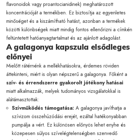
flavonoidok vagy proantocianidinek) meghatározott
koncentrációját a termékben. Ez biztosítja az egyenletes
minőséget és a kiszámítható hatást, azonban a termékek
közötti különbségek miatt mindig fontos ellenőrizni a címkén
feltüntetett hatóanyagtartalmat és az ajánlott adagolást.
A galagonya kapszula elsődleges
előnyei
Mielőtt rátérnénk a mellékhatásokra, érdemes röviden
áttekinteni, miért is olyan népszerű a galagonya. Főként a
szív- és érrendszerre gyakorolt jótékony hatásai
miatt alkalmazzák, melyek tudományos vizsgálatokkal is
alátámasztottak:
Szívműködés támogatása:
A galagonya javíthatja a
szívizom összehúzódási erejét, ezáltal hatékonyabban
pumpálja a vért. Ez különösen előnyös lehet enyhe és
közepesen súlyos szívelégtelenségben szenvedő