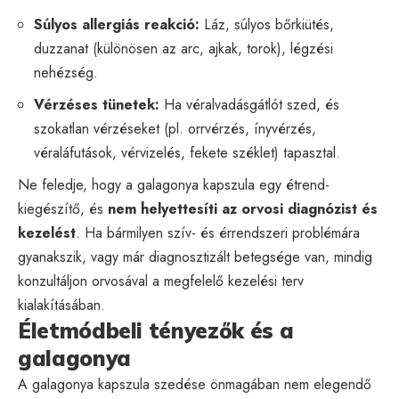
Súlyos allergiás reakció:
Láz, súlyos bőrkiütés,
duzzanat (különösen az arc, ajkak, torok), légzési
nehézség.
Vérzéses tünetek:
Ha véralvadásgátlót szed, és
szokatlan vérzéseket (pl. orrvérzés, ínyvérzés,
véraláfutások, vérvizelés, fekete széklet) tapasztal.
Ne feledje, hogy a galagonya kapszula egy étrend-
kiegészítő, és
nem helyettesíti az orvosi diagnózist és
kezelést
. Ha bármilyen szív- és érrendszeri problémára
gyanakszik, vagy már diagnosztizált betegsége van, mindig
konzultáljon orvosával a megfelelő kezelési terv
kialakításában.
Életmódbeli tényezők és a
galagonya
A galagonya kapszula szedése önmagában nem elegendő