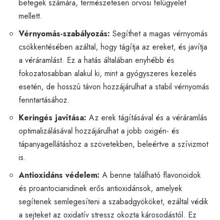
betegek számára, természetesen orvosi felügyelet
mellett.
Vérnyomás-szabályozás:
Segíthet a magas vérnyomás
csökkentésében azáltal, hogy tágítja az ereket, és javítja
a véráramlást. Ez a hatás általában enyhébb és
fokozatosabban alakul ki, mint a gyógyszeres kezelés
esetén, de hosszú távon hozzájárulhat a stabil vérnyomás
fenntartásához.
Keringés javítása:
Az erek tágításával és a véráramlás
optimalizálásával hozzájárulhat a jobb oxigén- és
tápanyagellátáshoz a szövetekben, beleértve a szívizmot
is.
Antioxidáns védelem:
A benne található flavonoidok
és proantocianidinek erős antioxidánsok, amelyek
segítenek semlegesíteni a szabadgyököket, ezáltal védik
a sejteket az oxidatív stressz okozta károsodástól. Ez