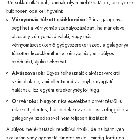
Bár sokkal ritkábbak, vannak olyan mellékhatások, amelyekre
különösen oda kell figyelni:
Vérnyomás túlzott csökkenése:
Bár a galagonya
segíthet a vérnyomás szabályozásában, ha már eleve
alacsony vérnyomású valaki, vagy más
vérnyomáscsökkentő gyógyszereket szed, a galagonya
túlzottan lecsökkentheti a vérnyomást, ami súlyos
szédülést, ájulást okozhat.
Alvászavarok:
Egyes felhasználók alvászavarokról
számoltak be, ami ellentmond az enyhe nyugtató
hatásnak. Ez egyéni érzékenységtől függ.
Orrvérzés:
Nagyon ritka esetekben orrvérzésről is
érkezett jelentés, bár ennek közvetlen összefüggése a
galagonya szedésével nem teljesen tisztázott.
A súlyos mellékhatások rendkívül ritkák, de ha bármilyen
szokatlan vagy aggasztó tünetet észlel, mindig forduljon