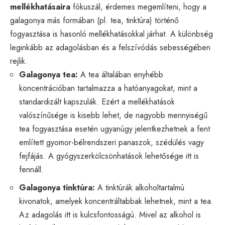
mellékhatásaira
fókuszál, érdemes megemlíteni, hogy a
galagonya más formában (pl. tea, tinktúra) történő
fogyasztása is hasonló mellékhatásokkal járhat. A különbség
leginkább az adagolásban és a felszívódás sebességében
rejlik.
Galagonya tea:
A tea általában enyhébb
koncentrációban tartalmazza a hatóanyagokat, mint a
standardizált kapszulák. Ezért a mellékhatások
valószínűsége is kisebb lehet, de nagyobb mennyiségű
tea fogyasztása esetén ugyanúgy jelentkezhetnek a fent
említett gyomor-bélrendszeri panaszok, szédülés vagy
fejfájás. A gyógyszerkölcsönhatások lehetősége itt is
fennáll.
Galagonya tinktúra:
A tinktúrák alkoholtartalmú
kivonatok, amelyek koncentráltabbak lehetnek, mint a tea.
Az adagolás itt is kulcsfontosságú. Mivel az alkohol is