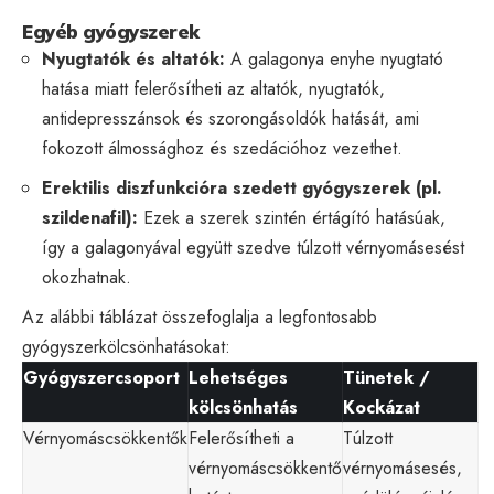
Egyéb gyógyszerek
Nyugtatók és altatók:
A galagonya enyhe nyugtató
hatása miatt felerősítheti az altatók, nyugtatók,
antidepresszánsok és szorongásoldók hatását, ami
fokozott álmossághoz és szedációhoz vezethet.
Erektilis diszfunkcióra szedett gyógyszerek (pl.
szildenafil):
Ezek a szerek szintén értágító hatásúak,
így a galagonyával együtt szedve túlzott vérnyomásesést
okozhatnak.
Az alábbi táblázat összefoglalja a legfontosabb
gyógyszerkölcsönhatásokat:
Gyógyszercsoport
Lehetséges
Tünetek /
kölcsönhatás
Kockázat
Vérnyomáscsökkentők
Felerősítheti a
Túlzott
vérnyomáscsökkentő
vérnyomásesés,