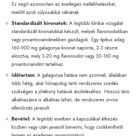
Ez segít azonosítani az esetleges mellékhatásokat,
mielőtt azok súlyosabbá válnának.
Standardizált kivonatok:
A legtöbb klinikai vizsgálat
standardizált kivonatokkal készült, melyek flavonoidokban
vagy proantocianidinekben gazdagok. Egy tipikus adag
160-900 mg galagonya kivonat naponta, 2-3 részre
elosztva, mely 3-20 mg flavonoidot vagy 30-160 mg
proantocianidint tartalmaz.
Időtartam:
A galagonya hatása nem azonnali, általában
több hétig, akár hónapokig tartó rendszeres szedés
szükséges a jótékony hatások észleléséhez. Hosszú távú
alkalmazásra is alkalmas lehet, de rendszeres orvosi
ellenőrzés javasolt.
Bevétel:
A legtöbb esetben a kapszulákat étkezés
közben vagy után javasolt bevenni, hogy csökkenthető
legyen az esetleges gyomorirritáció.