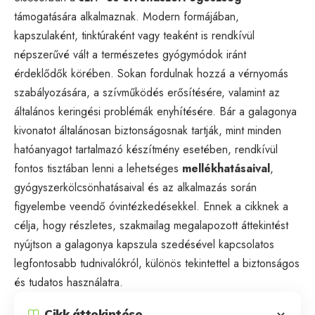
támogatására alkalmaznak. Modern formájában,
kapszulaként, tinktúraként vagy teaként is rendkívül
népszerűvé vált a természetes gyógymódok iránt
érdeklődők körében. Sokan fordulnak hozzá a vérnyomás
szabályozására, a szívműködés erősítésére, valamint az
általános keringési problémák enyhítésére. Bár a galagonya
kivonatot általánosan biztonságosnak tartják, mint minden
hatóanyagot tartalmazó készítmény esetében, rendkívül
fontos tisztában lenni a lehetséges
mellékhatásaival
,
gyógyszerkölcsönhatásaival és az alkalmazás során
figyelembe veendő óvintézkedésekkel. Ennek a cikknek a
célja, hogy részletes, szakmailag megalapozott áttekintést
nyújtson a galagonya kapszula szedésével kapcsolatos
legfontosabb tudnivalókról, különös tekintettel a biztonságos
és tudatos használatra.
Cikk áttekintése