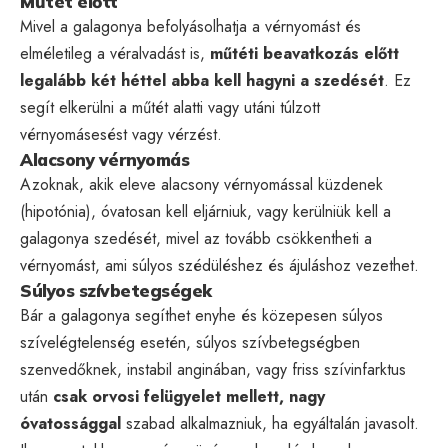
Műtét előtt
Mivel a galagonya befolyásolhatja a vérnyomást és
elméletileg a véralvadást is,
műtéti beavatkozás előtt
legalább két héttel abba kell hagyni a szedését
. Ez
segít elkerülni a műtét alatti vagy utáni túlzott
vérnyomásesést vagy vérzést.
Alacsony vérnyomás
Azoknak, akik eleve alacsony vérnyomással küzdenek
(hipotónia), óvatosan kell eljárniuk, vagy kerülniük kell a
galagonya szedését, mivel az tovább csökkentheti a
vérnyomást, ami súlyos szédüléshez és ájuláshoz vezethet.
Súlyos szívbetegségek
Bár a galagonya segíthet enyhe és közepesen súlyos
szívelégtelenség esetén, súlyos szívbetegségben
szenvedőknek, instabil anginában, vagy friss szívinfarktus
után
csak orvosi felügyelet mellett, nagy
óvatossággal
szabad alkalmazniuk, ha egyáltalán javasolt.