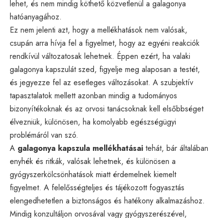
lehet, és nem mindig köthető közvetlenül a galagonya
hatóanyagához.
Ez nem jelenti azt, hogy a mellékhatások nem valósak,
csupán arra hívja fel a figyelmet, hogy az egyéni reakciók
rendkívül változatosak lehetnek. Éppen ezért, ha valaki
galagonya kapszulát szed, figyelje meg alaposan a testét,
és jegyezze fel az esetleges változásokat. A szubjektív
tapasztalatok mellett azonban mindig a tudományos
bizonyítékoknak és az orvosi tanácsoknak kell elsőbbséget
élvezniük, különösen, ha komolyabb egészségügyi
problémáról van szó.
A
galagonya kapszula mellékhatásai
tehát, bár általában
enyhék és ritkák, valósak lehetnek, és különösen a
gyógyszerkölcsönhatások miatt érdemelnek kiemelt
figyelmet. A felelősségteljes és tájékozott fogyasztás
elengedhetetlen a biztonságos és hatékony alkalmazáshoz.
Mindig konzultáljon orvosával vagy gyógyszerészével,