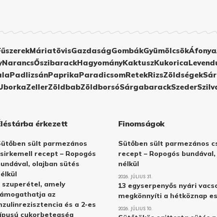
Fűszerek
Máriatövis
Gazdaság
Gombák
Gyümölcsök
Áfonya
y
Narancs
Őszibarack
Hagyomány
Kaktusz
Kukorica
Levend
ula
Padlizsán
Paprika
Paradicsom
Retek
Rizs
Zöldségek
Sár
Uborka
Zeller
Zöldbab
Zöldborsó
Sárgabarack
Szeder
Szilv
Éléstárba érkezett
Finomságok
Sütőben sült parmezános
Sütőben sült parmezános cs
sirkemell recept – Ropogós
recept – Ropogós bundával,
undával, olajban sütés
nélkül
élkül
2026. JÚLIUS 31.
 szuperétel, amely
13 egyserpenyős nyári vacs
támogathatja az
megkönnyíti a hétköznap e
nzulinrezisztencia és a 2-es
2026. JÚLIUS 10.
ípusú cukorbetegség