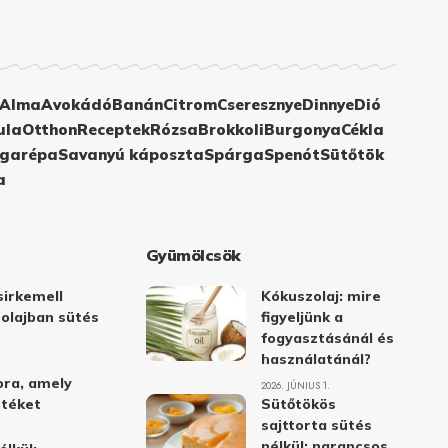
Alma
Avokádó
Banán
Citrom
Cseresznye
Dinnye
Dió
ula
Otthon
Receptek
Rózsa
Brokkoli
Burgonya
Cékla
garépa
Savanyú káposzta
Spárga
Spenót
Sütőtök
a
Gyümölcsök
irkemell
Kókuszolaj: mire
 olajban sütés
figyeljünk a
fogyasztásánál és
használatánál?
ora, amely
2026. JÚNIUS 1.
stéket
Sütőtökös
sajttorta sütés
nélkül: narancsos