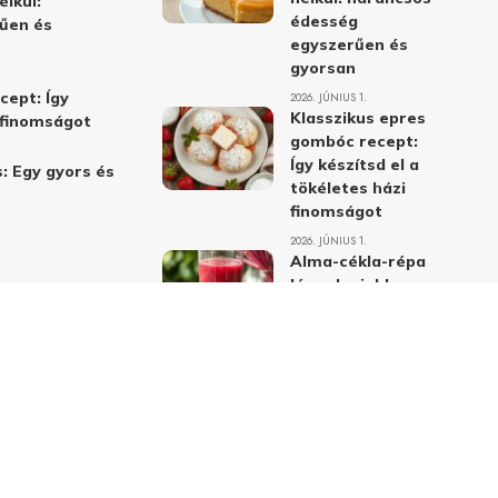
élkül:
édesség
űen és
egyszerűen és
gyorsan
cept: Így
2026. JÚNIUS 1.
Klasszikus epres
i finomságot
gombóc recept:
Így készítsd el a
: Egy gyors és
tökéletes házi
finomságot
2026. JÚNIUS 1.
Alma-cékla-répa
lé – a legjobb
immunerősítő ital
receptje és
hatásai
2026. JÚNIUS 1.
Almás-mákos
sütemények: A
legjobb receptek
a klasszikus