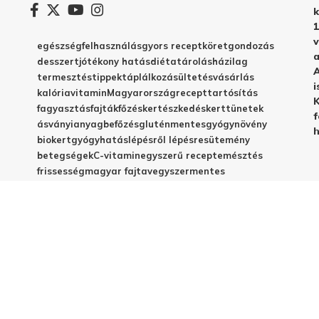
k
1
v
egészség
felhasználás
gyors recept
köret
gondozás
a
desszert
jótékony hatás
diéta
tárolás
házilag
A
termesztés
tippek
táplálkozás
ültetés
vásárlás
i
kalória
vitamin
Magyarország
recept
tartósítás
K
fagyasztás
fajták
főzés
kertészkedés
kert
tünetek
f
ásványianyag
befőzés
gluténmentes
gyógynövény
h
biokert
gyógyhatás
lépésről lépésre
sütemény
betegségek
C-vitamin
egyszerű recept
emésztés
frissesség
magyar fajta
vegyszermentes
méregtelenítés
télire
vacsora
virágzás
babáknak
elkészítés
házi készítés
jótékony hatások