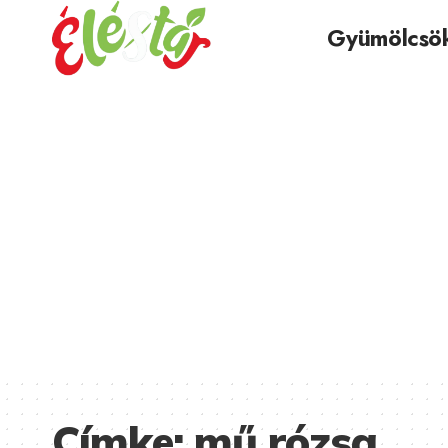
Gyümölcsö
Címke:
mű rózsa