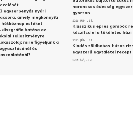
Sütőtökös sajttorta sütés n
ezelését
narancsos édesség egyszer
3 egyserpenyős nyári
gyorsan
acsora, amely megkönnyíti
2026. JÚNIUS 1.
 hétköznap estéket
Klasszikus epres gombóc re
 diszgráfia hatása az
készítsd el a tökéletes ház
skolai teljesítményre
2026. JÚNIUS 1.
ókuszolaj: mire figyeljünk a
Kiadós zöldbabos-húsos rizs
ogyasztásánál és
egyszerű egytálétel recept
asználatánál?
2026. MÁJUS 31.