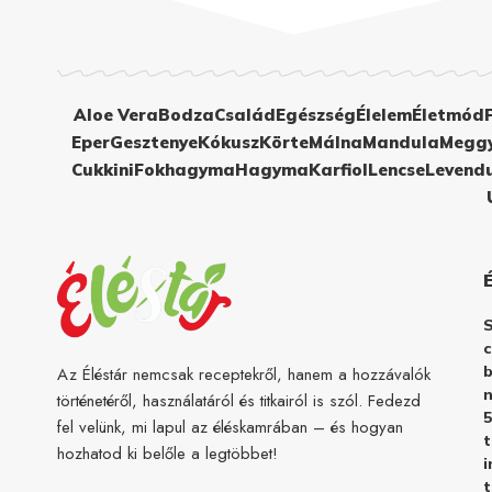
Aloe Vera
Bodza
Család
Egészség
Élelem
Életmód
Eper
Gesztenye
Kókusz
Körte
Málna
Mandula
Megg
Cukkini
Fokhagyma
Hagyma
Karfiol
Lencse
Levend
c
b
Az Éléstár nemcsak receptekről, hanem a hozzávalók
n
történetéről, használatáról és titkairól is szól. Fedezd
5
fel velünk, mi lapul az éléskamrában – és hogyan
hozhatod ki belőle a legtöbbet!
i
t