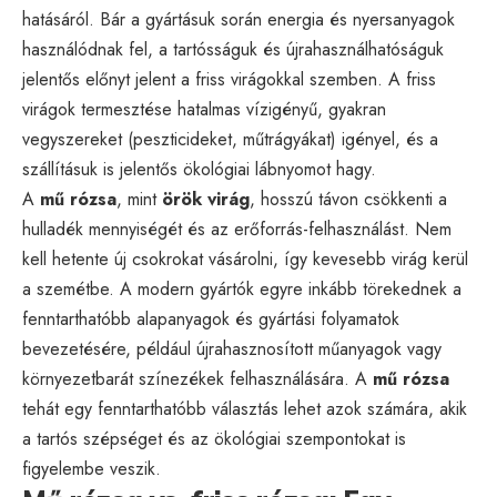
hatásáról. Bár a gyártásuk során energia és nyersanyagok
használódnak fel, a tartósságuk és újrahasználhatóságuk
jelentős előnyt jelent a friss virágokkal szemben. A friss
virágok termesztése hatalmas vízigényű, gyakran
vegyszereket (peszticideket, műtrágyákat) igényel, és a
szállításuk is jelentős ökológiai lábnyomot hagy.
A
mű rózsa
, mint
örök virág
, hosszú távon csökkenti a
hulladék mennyiségét és az erőforrás-felhasználást. Nem
kell hetente új csokrokat vásárolni, így kevesebb virág kerül
a szemétbe. A modern gyártók egyre inkább törekednek a
fenntarthatóbb alapanyagok és gyártási folyamatok
bevezetésére, például újrahasznosított műanyagok vagy
környezetbarát színezékek felhasználására. A
mű rózsa
tehát egy fenntarthatóbb választás lehet azok számára, akik
a tartós szépséget és az ökológiai szempontokat is
figyelembe veszik.