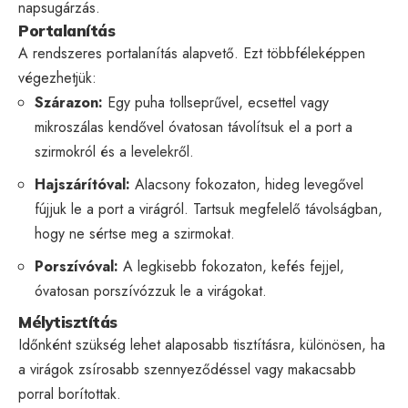
napsugárzás.
Portalanítás
A rendszeres portalanítás alapvető. Ezt többféleképpen
végezhetjük:
Szárazon:
Egy puha tollseprűvel, ecsettel vagy
mikroszálas kendővel óvatosan távolítsuk el a port a
szirmokról és a levelekről.
Hajszárítóval:
Alacsony fokozaton, hideg levegővel
fújjuk le a port a virágról. Tartsuk megfelelő távolságban,
hogy ne sértse meg a szirmokat.
Porszívóval:
A legkisebb fokozaton, kefés fejjel,
óvatosan porszívózzuk le a virágokat.
Mélytisztítás
Időnként szükség lehet alaposabb tisztításra, különösen, ha
a virágok zsírosabb szennyeződéssel vagy makacsabb
porral borítottak.