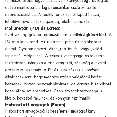
természetesebb legyen. A selyem könnyedsége és légies
esése miatt ideális a lágy, romantikus csokrokhoz és
elrendezésekhez. A festék rendkívül jól tapad hozzá,
lehetővé téve a részletgazdag, élethű színezést.
Poliuretán (PU) és Latex
Ezek az anyagok forradalmasították a
művirágkészítést
. A
PU és a latex rendkívül rugalmas, puha és tapintásra is
élethű. Gyakran nevezik őket „real touch” vagy „valódi
tapintású” virágoknak. A szirmok vastagsága és textúrája
tökéletesen utánozza a friss virágokét, sőt, még a levelek
erezete is tapintható. A PU és latex rózsák különösen
alkalmasak arra, hogy megtévesztően valósághű hatást
keltsenek, hiszen nemcsak látványra, de érzetre is rendkívül
közel állnak az eredetihez. Ezen anyagok tartóssága is
kiváló, kevésbé fakulnak, és könnyen tisztíthatók.
Habosított anyagok (Foam)
Habosított anyagokból is készítenek
műrózsákat
,