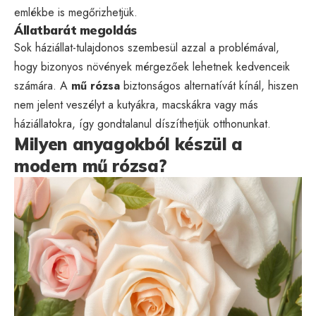
emlékbe is megőrizhetjük.
Állatbarát megoldás
Sok háziállat-tulajdonos szembesül azzal a problémával,
hogy bizonyos növények mérgezőek lehetnek kedvenceik
számára. A
mű rózsa
biztonságos alternatívát kínál, hiszen
nem jelent veszélyt a kutyákra, macskákra vagy más
háziállatokra, így gondtalanul díszíthetjük otthonunkat.
Milyen anyagokból készül a
modern mű rózsa?