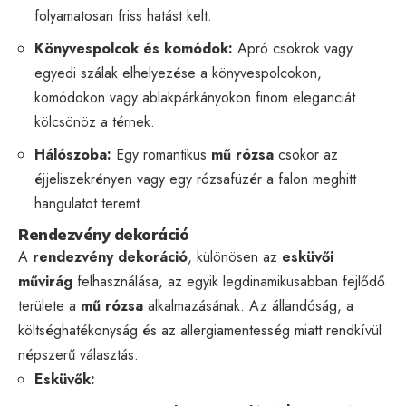
folyamatosan friss hatást kelt.
Könyvespolcok és komódok:
Apró csokrok vagy
egyedi szálak elhelyezése a könyvespolcokon,
komódokon vagy ablakpárkányokon finom eleganciát
kölcsönöz a térnek.
Hálószoba:
Egy romantikus
mű rózsa
csokor az
éjjeliszekrényen vagy egy rózsafüzér a falon meghitt
hangulatot teremt.
Rendezvény dekoráció
A
rendezvény dekoráció
, különösen az
esküvői
művirág
felhasználása, az egyik legdinamikusabban fejlődő
területe a
mű rózsa
alkalmazásának. Az állandóság, a
költséghatékonyság és az allergiamentesség miatt rendkívül
népszerű választás.
Esküvők: