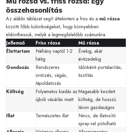
Mű rózsa vs. friss rózsa: Egy
összehasonlítás
Az alábbi táblázat segít áttekinteni a friss és a
mű rózsa
közötti főbb különbségeket, hogy könnyebben
eldönthessük, melyik a legmegfelelőbb számunkra.
Jellemző
Friss rózsa
Mű rózsa
Élettartam
Néhány naptól 1-2
Évekig, akár
hétig
évtizedekig
Gondozás
Rendszeres
Időnkénti portalanítás,
öntözés, vágás,
tisztítás
tápoldatozás
Költség
Folyamatos kiadás az
Magasabb kezdeti
újbóli vásárlás miatt
költség, de hosszú
távon gazdaságos
Illat
Természetes illat
Nincs, de illatosító
spray-vel pótolható
Allergia
Virágpor-allergia
Allergiamentes