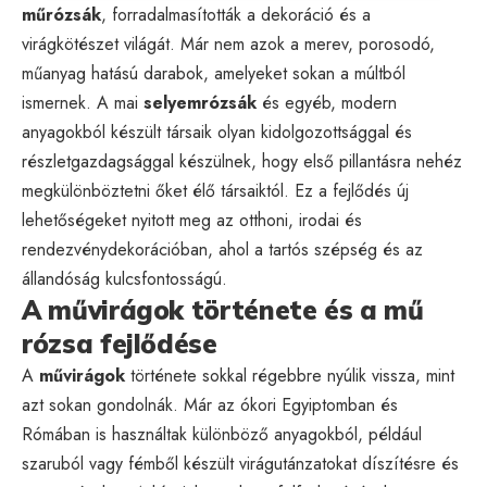
műrózsák
, forradalmasították a dekoráció és a
virágkötészet világát. Már nem azok a merev, porosodó,
műanyag hatású darabok, amelyeket sokan a múltból
ismernek. A mai
selyemrózsák
és egyéb, modern
anyagokból készült társaik olyan kidolgozottsággal és
részletgazdagsággal készülnek, hogy első pillantásra nehéz
megkülönböztetni őket élő társaiktól. Ez a fejlődés új
lehetőségeket nyitott meg az otthoni, irodai és
rendezvénydekorációban, ahol a tartós szépség és az
állandóság kulcsfontosságú.
A művirágok története és a mű
rózsa fejlődése
A
művirágok
története sokkal régebbre nyúlik vissza, mint
azt sokan gondolnák. Már az ókori Egyiptomban és
Rómában is használtak különböző anyagokból, például
szaruból vagy fémből készült virágutánzatokat díszítésre és