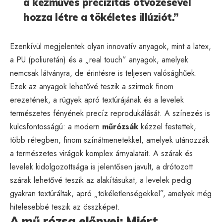
a kézműves precizitás ötvözésével
hozza létre a tökéletes illúziót.”
Ezenkívül megjelentek olyan innovatív anyagok, mint a latex,
a PU (poliuretán) és a „real touch” anyagok, amelyek
nemcsak látványra, de érintésre is teljesen valósághűek.
Ezek az anyagok lehetővé teszik a szirmok finom
erezetének, a rügyek apró textúrájának és a levelek
természetes fényének precíz reprodukálását. A színezés is
kulcsfontosságú: a modern
műrózsák
kézzel festettek,
több rétegben, finom színátmenetekkel, amelyek utánozzák
a természetes virágok komplex árnyalatait. A szárak és
levelek kidolgozottsága is jelentősen javult, a drótozott
szárak lehetővé teszik az alakításukat, a levelek pedig
gyakran textúráltak, apró „tökéletlenségekkel”, amelyek még
hitelesebbé teszik az összképet.
A mű rózsa előnyei: Miért