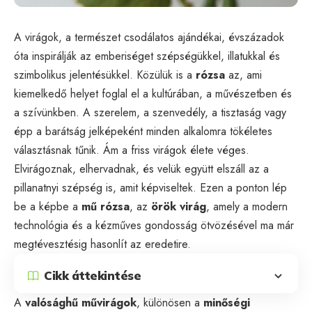
A virágok, a természet csodálatos ajándékai, évszázadok
óta inspirálják az emberiséget szépségükkel, illatukkal és
szimbolikus jelentésükkel. Közülük is a
rózsa
az, ami
kiemelkedő helyet foglal el a kultúrában, a művészetben és
a szívünkben. A szerelem, a szenvedély, a tisztaság vagy
épp a barátság jelképeként minden alkalomra tökéletes
választásnak tűnik. Ám a friss virágok élete véges.
Elvirágoznak, elhervadnak, és velük együtt elszáll az a
pillanatnyi szépség is, amit képviseltek. Ezen a ponton lép
be a képbe a
mű rózsa
, az
örök virág
, amely a modern
technológia és a kézműves gondosság ötvözésével ma már
megtévesztésig hasonlít az eredetire.
Cikk áttekintése
A
valósághű művirágok
, különösen a
minőségi