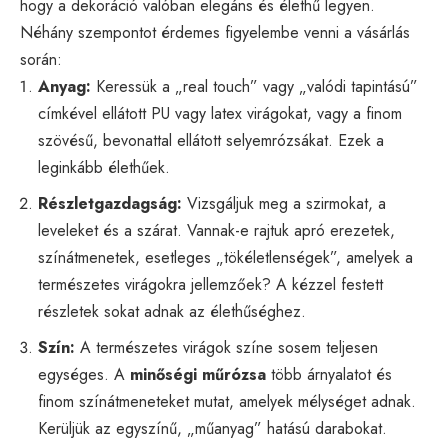
hogy a dekoráció valóban elegáns és élethű legyen.
Néhány szempontot érdemes figyelembe venni a vásárlás
során:
Anyag:
Keressük a „real touch” vagy „valódi tapintású”
címkével ellátott PU vagy latex virágokat, vagy a finom
szövésű, bevonattal ellátott selyemrózsákat. Ezek a
leginkább élethűek.
Részletgazdagság:
Vizsgáljuk meg a szirmokat, a
leveleket és a szárat. Vannak-e rajtuk apró erezetek,
színátmenetek, esetleges „tökéletlenségek”, amelyek a
természetes virágokra jellemzőek? A kézzel festett
részletek sokat adnak az élethűséghez.
Szín:
A természetes virágok színe sosem teljesen
egységes. A
minőségi műrózsa
több árnyalatot és
finom színátmeneteket mutat, amelyek mélységet adnak.
Kerüljük az egyszínű, „műanyag” hatású darabokat.