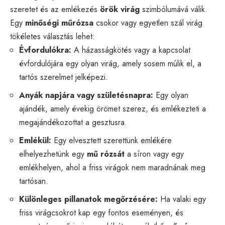
szeretet és az emlékezés
örök virág
szimbólumává válik.
Egy
minőségi műrózsa
csokor vagy egyetlen szál virág
tökéletes választás lehet:
Évfordulókra:
A házasságkötés vagy a kapcsolat
évfordulójára egy olyan virág, amely sosem múlik el, a
tartós szerelmet jelképezi.
Anyák napjára vagy születésnapra:
Egy olyan
ajándék, amely évekig örömet szerez, és emlékezteti a
megajándékozottat a gesztusra.
Emlékül:
Egy elvesztett szerettünk emlékére
elhelyezhetünk egy
mű rózsát
a síron vagy egy
emlékhelyen, ahol a friss virágok nem maradnának meg
tartósan.
Különleges pillanatok megőrzésére:
Ha valaki egy
friss virágcsokrot kap egy fontos eseményen, és