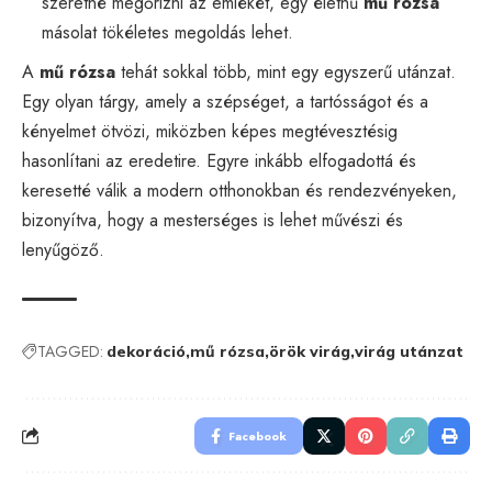
szeretné megőrizni az emlékét, egy élethű
mű rózsa
másolat tökéletes megoldás lehet.
A
mű rózsa
tehát sokkal több, mint egy egyszerű utánzat.
Egy olyan tárgy, amely a szépséget, a tartósságot és a
kényelmet ötvözi, miközben képes megtévesztésig
hasonlítani az eredetire. Egyre inkább elfogadottá és
keresetté válik a modern otthonokban és rendezvényeken,
bizonyítva, hogy a mesterséges is lehet művészi és
lenyűgöző.
TAGGED:
dekoráció
mű rózsa
örök virág
virág utánzat
Facebook