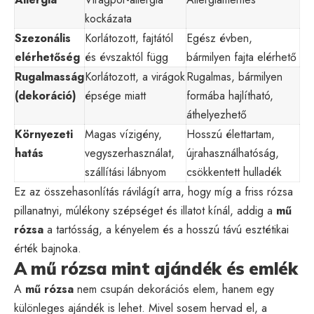
kockázata
Szezonális
Korlátozott, fajtától
Egész évben,
elérhetőség
és évszaktól függ
bármilyen fajta elérhető
Rugalmasság
Korlátozott, a virágok
Rugalmas, bármilyen
(dekoráció)
épsége miatt
formába hajlítható,
áthelyezhető
Környezeti
Magas vízigény,
Hosszú élettartam,
hatás
vegyszerhasználat,
újrahasználhatóság,
szállítási lábnyom
csökkentett hulladék
Ez az összehasonlítás rávilágít arra, hogy míg a friss rózsa
pillanatnyi, múlékony szépséget és illatot kínál, addig a
mű
rózsa
a tartósság, a kényelem és a hosszú távú esztétikai
érték bajnoka.
A mű rózsa mint ajándék és emlék
A
mű rózsa
nem csupán dekorációs elem, hanem egy
különleges ajándék is lehet. Mivel sosem hervad el, a