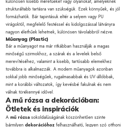
különösen kisebb méretűeket vagy olyanokat, amelyeknek
strukturáltabb tartásra van szükségük. Ezek könnyűek, és jól
formázhatók. Bár tapintásuk eltér a selyem vagy PU
virágoktól, megfelelő festéssel és kidolgozással látványra
nagyon élethűek lehetnek, különösen távolabbról nézve.
Műanyag (Plastic)
Bár a műanyagot ma már ritkábban használják a magas
minőségű szirmokhoz, a szárak és a levelek belső
merevítéséhez, valamint a kisebb, tartósabb elemekhez
továbbra is alkalmazzák. A modern műanyagok azonban
sokkal jobb minőségűek, rugalmasabbak és UV-állóbbak,
mint a korábbi változatok, így kevésbé fakulnak és nem
válnak törékennyé idővel.
A mű rózsa a dekorációban:
Ötletek és inspirációk
A
mű rózsa
sokoldalúságának köszönhetően szinte
bármilyen
dekorációhoz
felhasználható, legyen szó otthoni