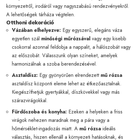
környezetről, irodáról vagy nagyszabású rendezvényekről.
A lehetőségek tárháza végtelen.
Otthoni dekoráció
Vázában elhelyezve:
Egy egyszerű, elegáns váza
egyetlen szál
minőségi műrózsával
vagy egy kisebb
csokorral azonnal feldobja a nappalit, a hálószobát vagy
az előszobát. Válasszunk olyan színeket, amelyek
harmonizálnak a szoba berendezésével.
Asztaldísz:
Egy gyönyörűen elrendezett
mű rózsa
asztaldísz központi eleme lehet az étkezőasztalnak.
Kiegészíthetjük gyertyákkal, díszkövekkel vagy más
szárazvirágokkal.
Fürdőszoba és konyha:
Ezeken a helyeken a friss
virágok nehezen maradnak meg a pára vagy a
hőmérséklet-ingadozás miatt. A
mű rózsa
ideális
választás, hiszen ellenáll a környezeti hatásoknak, és