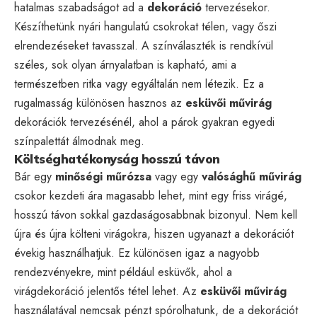
hatalmas szabadságot ad a
dekoráció
tervezésekor.
Készíthetünk nyári hangulatú csokrokat télen, vagy őszi
elrendezéseket tavasszal. A színválaszték is rendkívül
széles, sok olyan árnyalatban is kapható, ami a
természetben ritka vagy egyáltalán nem létezik. Ez a
rugalmasság különösen hasznos az
esküvői művirág
dekorációk tervezésénél, ahol a párok gyakran egyedi
színpalettát álmodnak meg.
Költséghatékonyság hosszú távon
Bár egy
minőségi műrózsa
vagy egy
valósághű művirág
csokor kezdeti ára magasabb lehet, mint egy friss virágé,
hosszú távon sokkal gazdaságosabbnak bizonyul. Nem kell
újra és újra költeni virágokra, hiszen ugyanazt a dekorációt
évekig használhatjuk. Ez különösen igaz a nagyobb
rendezvényekre, mint például esküvők, ahol a
virágdekoráció jelentős tétel lehet. Az
esküvői művirág
használatával nemcsak pénzt spórolhatunk, de a dekorációt