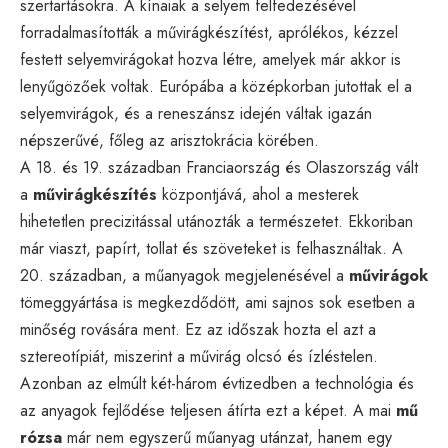
szertartásokra. A kínaiak a selyem felfedezésével
forradalmasították a művirágkészítést, aprólékos, kézzel
festett selyemvirágokat hozva létre, amelyek már akkor is
lenyűgözőek voltak. Európába a középkorban jutottak el a
selyemvirágok, és a reneszánsz idején váltak igazán
népszerűvé, főleg az arisztokrácia körében.
A 18. és 19. században Franciaország és Olaszország vált
a
művirágkészítés
központjává, ahol a mesterek
hihetetlen precizitással utánozták a természetet. Ekkoriban
már viaszt, papírt, tollat és szöveteket is felhasználtak. A
20. században, a műanyagok megjelenésével a
művirágok
tömeggyártása is megkezdődött, ami sajnos sok esetben a
minőség rovására ment. Ez az időszak hozta el azt a
sztereotípiát, miszerint a művirág olcsó és ízléstelen.
Azonban az elmúlt két-három évtizedben a technológia és
az anyagok fejlődése teljesen átírta ezt a képet. A mai
mű
rózsa
már nem egyszerű műanyag utánzat, hanem egy