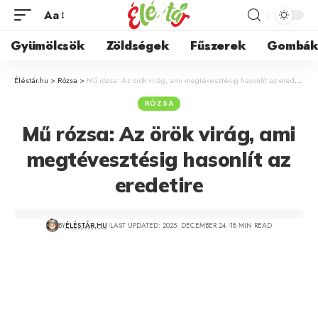
Aa
Gyümölcsök
Zöldségek
Fűszerek
Gombá
Éléstár.hu
>
Rózsa
>
Mű rózsa: Az örök virág, ami megtévesztésig hasonlít az eredetire
RÓZSA
Mű rózsa: Az örök virág, ami
megtévesztésig hasonlít az
eredetire
BY
ÉLÉSTÁR.HU
LAST UPDATED: 2025. DECEMBER 24.
18 MIN READ