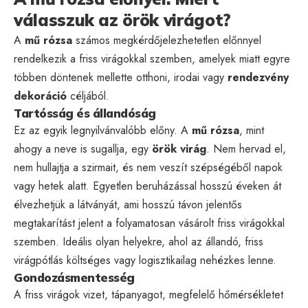
válasszuk az örök virágot?
A
mű rózsa
számos megkérdőjelezhetetlen előnnyel
rendelkezik a friss virágokkal szemben, amelyek miatt egyre
többen döntenek mellette otthoni, irodai vagy
rendezvény
dekoráció
céljából.
Tartósság és állandóság
Ez az egyik legnyilvánvalóbb előny. A
mű rózsa
, mint
ahogy a neve is sugallja, egy
örök virág
. Nem hervad el,
nem hullajtja a szirmait, és nem veszít szépségéből napok
vagy hetek alatt. Egyetlen beruházással hosszú éveken át
élvezhetjük a látványát, ami hosszú távon jelentős
megtakarítást jelent a folyamatosan vásárolt friss virágokkal
szemben. Ideális olyan helyekre, ahol az állandó, friss
virágpótlás költséges vagy logisztikailag nehézkes lenne.
Gondozásmentesség
A friss virágok vizet, tápanyagot, megfelelő hőmérsékletet