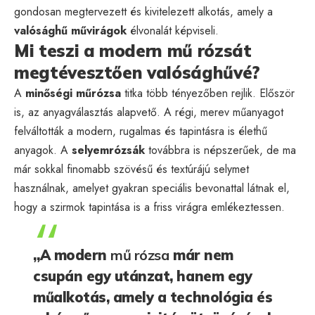
gondosan megtervezett és kivitelezett alkotás, amely a
valósághű művirágok
élvonalát képviseli.
Mi teszi a modern mű rózsát
megtévesztően valósághűvé?
A
minőségi műrózsa
titka több tényezőben rejlik. Először
is, az anyagválasztás alapvető. A régi, merev műanyagot
felváltották a modern, rugalmas és tapintásra is élethű
anyagok. A
selyemrózsák
továbbra is népszerűek, de ma
már sokkal finomabb szövésű és textúrájú selymet
használnak, amelyet gyakran speciális bevonattal látnak el,
hogy a szirmok tapintása is a friss virágra emlékeztessen.
„A modern
mű rózsa
már nem
csupán egy utánzat, hanem egy
műalkotás, amely a technológia és