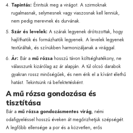
Tapintás:
Érintsük meg a virágot. A szirmoknak
rugalmasnak, selymesnek vagy viaszosnak kell lenniük,
nem pedig merevnek és durvának.
Szár és levelek:
A szárak legyenek drótozottak, hogy
hajlíthatók és formázhatók legyenek. A levelek legyenek
textúráltak, és színükben harmonizáljanak a virággal.
Ár:
Bár a
mű rózsa
hosszú távon költséghatékony, ne
válasszunk kizárólag az ár alapján. A túl olcsó darabok
gyakran rossz minőségűek, és nem érik el a kívánt élethű
hatást. Tekintsünk rá befektetésként.
A mű rózsa gondozása és
tisztítása
Bár a
mű rózsa
gondozásmentes virág
, némi
odafigyeléssel hosszú éveken át megőrizhetjük szépségét.
A legfőbb ellensége a por és a közvetlen, erős