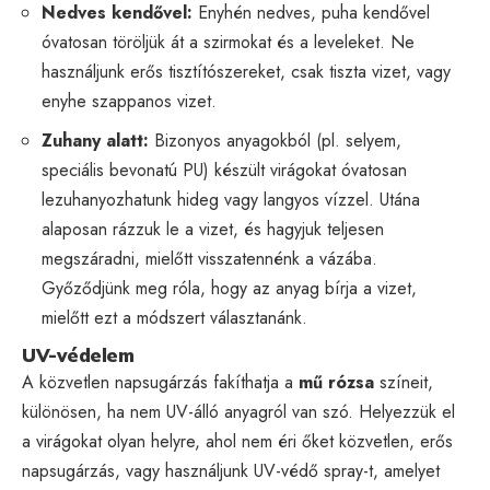
Nedves kendővel:
Enyhén nedves, puha kendővel
óvatosan töröljük át a szirmokat és a leveleket. Ne
használjunk erős tisztítószereket, csak tiszta vizet, vagy
enyhe szappanos vizet.
Zuhany alatt:
Bizonyos anyagokból (pl. selyem,
speciális bevonatú PU) készült virágokat óvatosan
lezuhanyozhatunk hideg vagy langyos vízzel. Utána
alaposan rázzuk le a vizet, és hagyjuk teljesen
megszáradni, mielőtt visszatennénk a vázába.
Győződjünk meg róla, hogy az anyag bírja a vizet,
mielőtt ezt a módszert választanánk.
UV-védelem
A közvetlen napsugárzás fakíthatja a
mű rózsa
színeit,
különösen, ha nem UV-álló anyagról van szó. Helyezzük el
a virágokat olyan helyre, ahol nem éri őket közvetlen, erős
napsugárzás, vagy használjunk UV-védő spray-t, amelyet