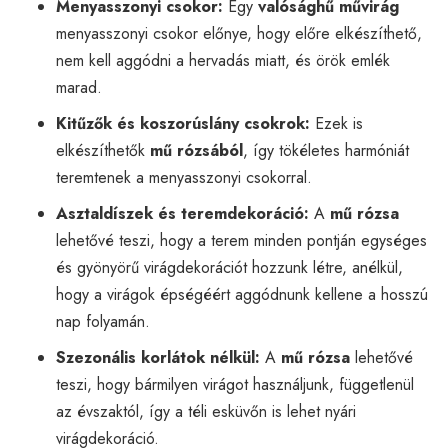
Menyasszonyi csokor:
Egy
valósághű művirág
menyasszonyi csokor előnye, hogy előre elkészíthető,
nem kell aggódni a hervadás miatt, és örök emlék
marad.
Kitűzők és koszorúslány csokrok:
Ezek is
elkészíthetők
mű rózsából
, így tökéletes harmóniát
teremtenek a menyasszonyi csokorral.
Asztaldíszek és teremdekoráció:
A
mű rózsa
lehetővé teszi, hogy a terem minden pontján egységes
és gyönyörű virágdekorációt hozzunk létre, anélkül,
hogy a virágok épségéért aggódnunk kellene a hosszú
nap folyamán.
Szezonális korlátok nélkül:
A
mű rózsa
lehetővé
teszi, hogy bármilyen virágot használjunk, függetlenül
az évszaktól, így a téli esküvőn is lehet nyári
virágdekoráció.