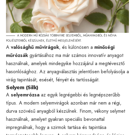
A MODERN MŰ RÓZSÁK TÖBBNYIRE SELYEMBŐL, MŰANYAGBÓL ÉS NÉHA
POLIÉSZTERBŐL KÉSZÜLNEK, ÉLETHŰ MEGJELENÉSÉRT.
A
valósághű művirágok
, és különösen a
minőségi
műrózsák
gyártásához ma már számos innovatív anyagot
használnak, amelyek mindegyike hozzájárul a megtévesztő
hasonlósághoz. Az anyagválasztás jelentősen befolyásolja a
virág tapintását, esését, fényét és tartósságát.
Selyem (Silk)
A
selyemrózsa
az egyik legrégebbi és legnépszerűbb
típus. A modern selyemvirágok azonban már nem a régi,
durva szövésű anyagból készülnek. Finom, vékony selymet
használnak, amelyet gyakran speciális bevonattal
impregnálnak, hogy a szirmok tartása és tapintása