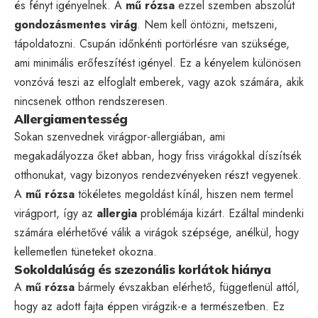
és fényt igényelnek. A
mű rózsa
ezzel szemben abszolút
gondozásmentes virág
. Nem kell öntözni, metszeni,
tápoldatozni. Csupán időnkénti portörlésre van szüksége,
ami minimális erőfeszítést igényel. Ez a kényelem különösen
vonzóvá teszi az elfoglalt emberek, vagy azok számára, akik
nincsenek otthon rendszeresen.
Allergiamentesség
Sokan szenvednek virágpor-allergiában, ami
megakadályozza őket abban, hogy friss virágokkal díszítsék
otthonukat, vagy bizonyos rendezvényeken részt vegyenek.
A
mű rózsa
tökéletes megoldást kínál, hiszen nem termel
virágport, így az
allergia
problémája kizárt. Ezáltal mindenki
számára elérhetővé válik a virágok szépsége, anélkül, hogy
kellemetlen tüneteket okozna.
Sokoldalúság és szezonális korlátok hiánya
A
mű rózsa
bármely évszakban elérhető, függetlenül attól,
hogy az adott fajta éppen virágzik-e a természetben. Ez