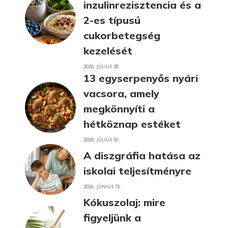
inzulinrezisztencia és a
2-es típusú
cukorbetegség
kezelését
2026. JÚLIUS 28.
13 egyserpenyős nyári
vacsora, amely
megkönnyíti a
hétköznap estéket
2026. JÚLIUS 10.
A diszgráfia hatása az
iskolai teljesítményre
2026. JÚNIUS 15.
Kókuszolaj: mire
figyeljünk a