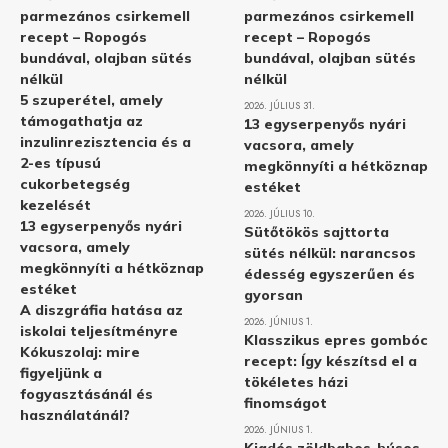
parmezános csirkemell
parmezános csirkemell
recept – Ropogós
recept – Ropogós
bundával, olajban sütés
bundával, olajban sütés
nélkül
nélkül
5 szuperétel, amely
2026. JÚLIUS 31.
támogathatja az
13 egyserpenyős nyári
inzulinrezisztencia és a
vacsora, amely
2-es típusú
megkönnyíti a hétköznap
cukorbetegség
estéket
kezelését
2026. JÚLIUS 10.
13 egyserpenyős nyári
Sütőtökös sajttorta
vacsora, amely
sütés nélkül: narancsos
megkönnyíti a hétköznap
édesség egyszerűen és
estéket
gyorsan
A diszgráfia hatása az
2026. JÚNIUS 1.
iskolai teljesítményre
Klasszikus epres gombóc
Kókuszolaj: mire
recept: Így készítsd el a
figyeljünk a
tökéletes házi
fogyasztásánál és
finomságot
használatánál?
2026. JÚNIUS 1.