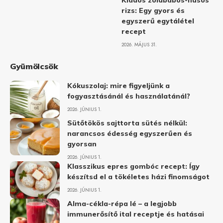
Kiadós zöldbabos-húsos
rizs: Egy gyors és
egyszerű egytálétel
recept
2026. MÁJUS 31.
Gyümölcsök
Kókuszolaj: mire figyeljünk a
fogyasztásánál és használatánál?
2026. JÚNIUS 1.
Sütőtökös sajttorta sütés nélkül:
narancsos édesség egyszerűen és
gyorsan
2026. JÚNIUS 1.
Klasszikus epres gombóc recept: Így
készítsd el a tökéletes házi finomságot
2026. JÚNIUS 1.
Alma-cékla-répa lé – a legjobb
immunerősítő ital receptje és hatásai