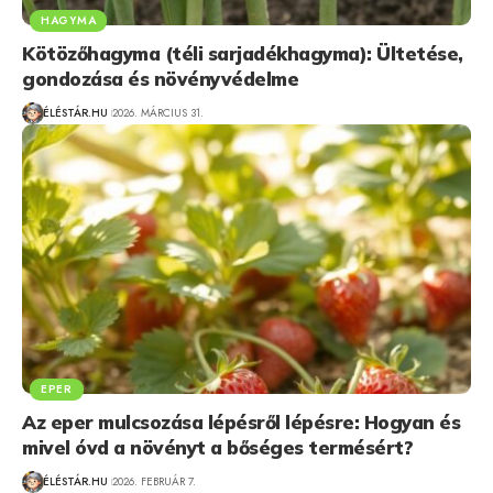
HAGYMA
Kötözőhagyma (téli sarjadékhagyma): Ültetése,
gondozása és növényvédelme
ÉLÉSTÁR.HU
2026. MÁRCIUS 31.
EPER
Az eper mulcsozása lépésről lépésre: Hogyan és
mivel óvd a növényt a bőséges termésért?
ÉLÉSTÁR.HU
2026. FEBRUÁR 7.