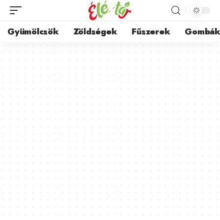
Gyümölcsök
Zöldségek
Fűszerek
Gombá