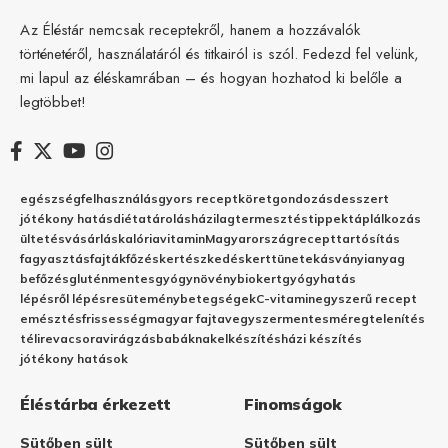
Az Éléstár nemcsak receptekről, hanem a hozzávalók
történetéről, használatáról és titkairól is szól. Fedezd fel velünk,
mi lapul az éléskamrában – és hogyan hozhatod ki belőle a
legtöbbet!
egészség
felhasználás
gyors recept
köret
gondozás
desszert
jótékony hatás
diéta
tárolás
házilag
termesztés
tippek
táplálkozás
ültetés
vásárlás
kalória
vitamin
Magyarország
recept
tartósítás
fagyasztás
fajták
főzés
kertészkedés
kert
tünetek
ásványianyag
befőzés
gluténmentes
gyógynövény
biokert
gyógyhatás
lépésről lépésre
sütemény
betegségek
C-vitamin
egyszerű recept
emésztés
frissesség
magyar fajta
vegyszermentes
méregtelenítés
télire
vacsora
virágzás
babáknak
elkészítés
házi készítés
jótékony hatások
Éléstárba érkezett
Finomságok
Sütőben sült
Sütőben sült