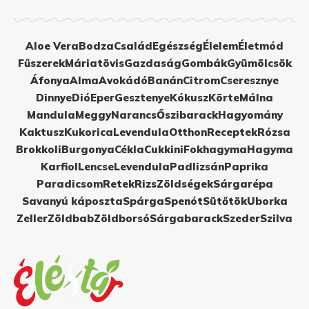
Aloe Vera
Bodza
Család
Egészség
Élelem
Életmód
Fűszerek
Máriatövis
Gazdaság
Gombák
Gyümölcsök
Áfonya
Alma
Avokádó
Banán
Citrom
Cseresznye
Dinnye
Dió
Eper
Gesztenye
Kókusz
Körte
Málna
Mandula
Meggy
Narancs
Őszibarack
Hagyomány
Kaktusz
Kukorica
Levendula
Otthon
Receptek
Rózsa
Brokkoli
Burgonya
Cékla
Cukkini
Fokhagyma
Hagyma
Karfiol
Lencse
Levendula
Padlizsán
Paprika
Paradicsom
Retek
Rizs
Zöldségek
Sárgarépa
Savanyú káposzta
Spárga
Spenót
Sütőtök
Uborka
Zeller
Zöldbab
Zöldborsó
Sárgabarack
Szeder
Szilva