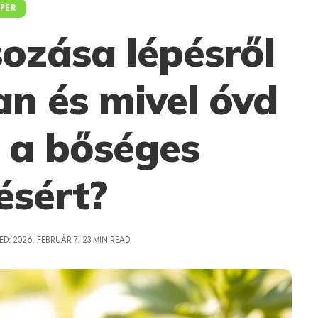
PER
ozása lépésről
an és mivel óvd
 a bőséges
ésért?
D: 2026. FEBRUÁR 7.
23 MIN READ