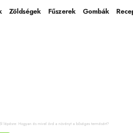
k
Zöldségek
Fűszerek
Gombák
Rece
ől lépésre: Hogyan és mivel óvd a növényt a bőséges termésért?