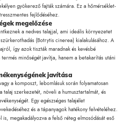
sekélyen gyökerező fajták számára. Ez a hőmérséklet-
stresszmentes fejlődéséhez.
ségek megelőzése
tkeznek a nedves talajjal, ami ideális környezetet
zürkerothadás (Botrytis cinerea) kialakulásához. A
ajról, így azok tiszták maradnak és kevésbé
 termés minőségét javítja, hanem a betakarítás utáni
rmékenységének javítása
vagy a komposzt, lebomlásuk során folyamatosan
a a talaj szerkezetét, növeli a humusztartalmát, és
vékenységét. Egy egészséges talajélet
övekedéséhez és a tápanyagok hatékony felvételéhez.
tól is, megakadályozva a felső réteg elmosódását eső