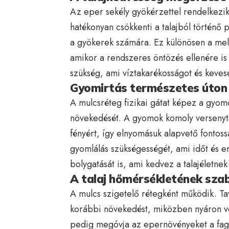
Az eper sekély gyökérzettel rendelkezik
hatékonyan csökkenti a talajból történő
a gyökerek számára. Ez különösen a mel
amikor a rendszeres öntözés ellenére is
szükség, ami víztakarékosságot és keves
Gyomirtás természetes úton
A mulcsréteg fizikai gátat képez a gyo
növekedését. A gyomok komoly versenytá
fényért, így elnyomásuk alapvető fontoss
gyomlálás szükségességét, ami időt és ene
bolygatását is, ami kedvez a talajéletnek
A talaj hőmérsékletének sza
A mulcs szigetelő rétegként működik. Tava
korábbi növekedést, miközben nyáron véd
pedig megóvja az epernövényeket a fagy