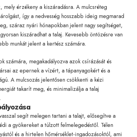
, mely érzékeny a kiszáradásra. A mulcsréteg
 párolgást, így a nedvesség hosszabb ideig megmarad
eg, száraz nyári hónapokban jelent nagy segítséget,
 gyorsan kiszáradhat a talaj. Kevesebb öntözésre van
ebb munkát jelent a kertész számára.
mok számára, megakadályozva azok csírázását és
rsai az epernek a vízért, a tápanyagokért és a
ágú. A mulcsozás jelentősen csökkenti a kézi
rgiát takarít meg, és minimalizálja a talaj
.
bályozása
sszal segít melegen tartani a talajt, elősegítve a
i a gyökereket a túlzott felmelegedéstől. Télen
ástól és a hirtelen hőmérséklet-ingadozásoktól, ami