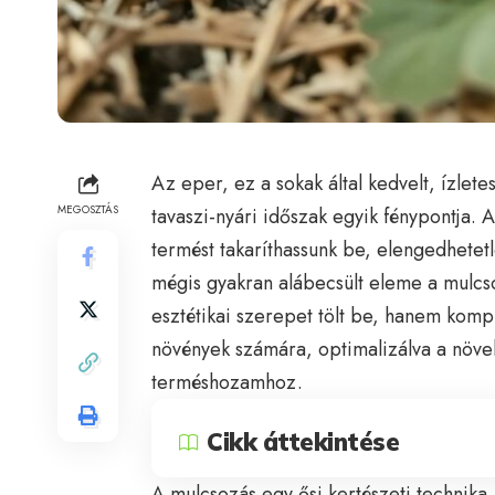
Az eper, ez a sokak által kedvelt, ízle
MEGOSZTÁS
tavaszi-nyári időszak egyik fénypontja
termést takaríthassunk be, elengedhetet
mégis gyakran alábecsült eleme a mulcs
esztétikai szerepet tölt be, hanem kompl
növények számára, optimalizálva a növek
terméshozamhoz.
Cikk áttekintése
A mulcsozás egy ősi kertészeti technika,