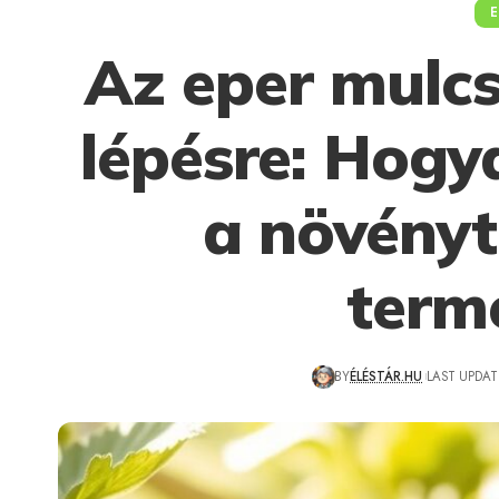
E
Az eper mulcs
lépésre: Hogy
a növényt
term
BY
ÉLÉSTÁR.HU
LAST UPDATE