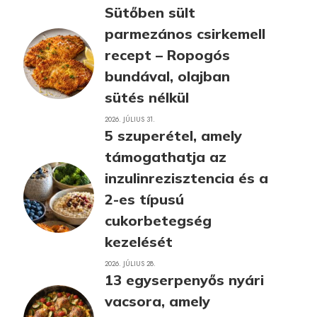
Sütőben sült
parmezános csirkemell
recept – Ropogós
bundával, olajban
sütés nélkül
2026. JÚLIUS 31.
5 szuperétel, amely
támogathatja az
inzulinrezisztencia és a
2-es típusú
cukorbetegség
kezelését
2026. JÚLIUS 28.
13 egyserpenyős nyári
vacsora, amely