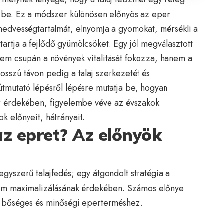
k be. Ez a módszer különösen előnyös az eper
j nedvességtartalmát, elnyomja a gyomokat, mérsékli a
 tartja a fejlődő gyümölcsöket. Egy jól megválasztott
nem csupán a növények vitalitását fokozza, hanem a
hosszú távon pedig a talaj szerkezetét és
 útmutató lépésről lépésre mutatja be, hogyan
r érdekében, figyelembe véve az évszakok
k előnyeit, hátrányait.
az epret? Az előnyök
yszerű talajfedés; egy átgondolt stratégia a
am maximalizálásának érdekében. Számos előnye
a bőséges és minőségi eperterméshez.