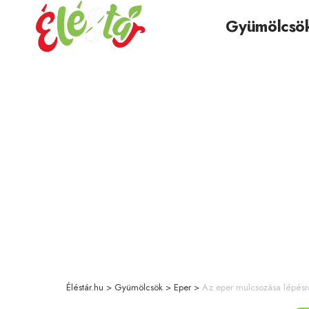
Gyümölcsö
Éléstár.hu
>
Gyümölcsök
>
Eper
>
Az eper mulcsozása lépésr