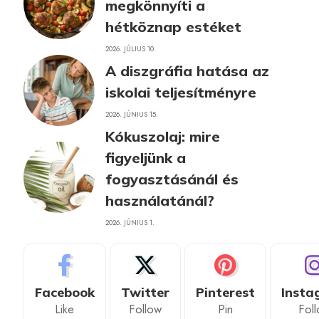
megkönnyíti a
hétköznap estéket
2026. JÚLIUS 10.
A diszgráfia hatása az
iskolai teljesítményre
2026. JÚNIUS 15.
Kókuszolaj: mire
figyeljünk a
fogyasztásánál és
használatánál?
2026. JÚNIUS 1.
Facebook
Twitter
Pinterest
Insta
Like
Follow
Pin
Fol