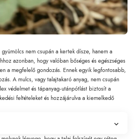
tes gyümölcs nem csupán a kertek dísze, hanem a
. Ahhoz azonban, hogy valóban bőséges és egészséges
len a megfelelő gondozás. Ennek egyik legfontosabb,
ozás. A mulcs, vagy talajtakaró anyag, nem csupán
ex védelmet és tápanyag-utánpótlást biztosít a
edési feltételeket és hozzájárulva a kiemelkedő
 melynek lényege, hogy a talaj felszínét egy réteg