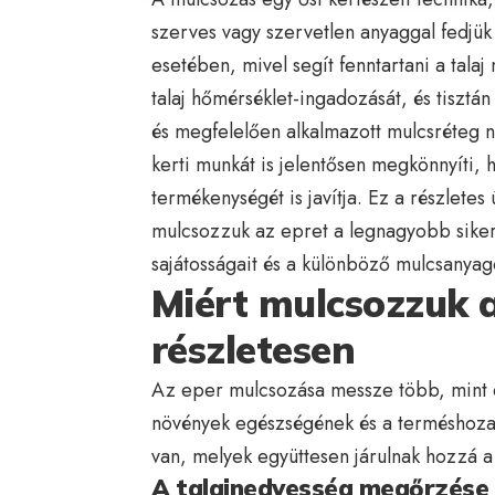
szerves vagy szervetlen anyaggal fedjü
esetében, mivel segít fenntartani a tala
talaj hőmérséklet-ingadozását, és tisztán
és megfelelően alkalmazott mulcsréteg 
kerti munkát is jelentősen megkönnyíti, 
termékenységét is javítja. Ez a részletes
mulcsozzuk az epret a legnagyobb sike
sajátosságait és a különböző mulcsanyago
Miért mulcsozzuk 
részletesen
Az eper mulcsozása messze több, mint eg
növények egészségének és a terméshoz
van, melyek együttesen járulnak hozzá 
A talajnedvesség megőrzése