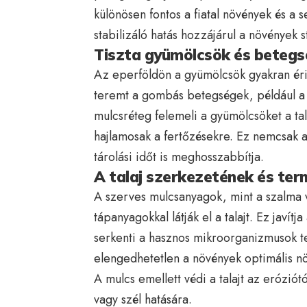
különösen fontos a fiatal növények és a 
stabilizáló hatás hozzájárul a növények 
Tiszta gyümölcsök és beteg
Az eperföldön a gyümölcsök gyakran érin
teremt a gombás betegségek, például a s
mulcsréteg felemeli a gyümölcsöket a tal
hajlamosak a fertőzésekre. Ez nemcsak a
tárolási időt is meghosszabbítja.
A talaj szerkezetének és te
A szerves mulcsanyagok, mint a szalma 
tápanyagokkal látják el a talajt. Ez javítj
serkenti a hasznos mikroorganizmusok te
elengedhetetlen a növények optimális n
A mulcs emellett védi a talajt az erózió
vagy szél hatására.