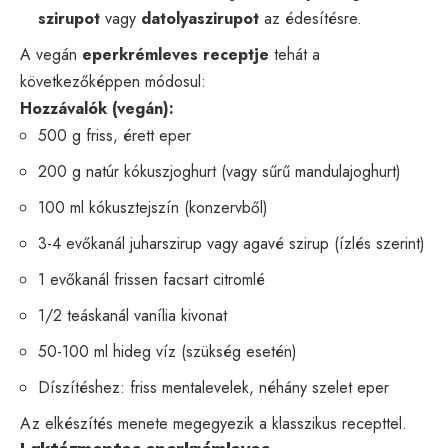
szirupot
vagy
datolyaszirupot
az édesítésre.
A vegán
eperkrémleves receptje
tehát a
következőképpen módosul:
Hozzávalók (vegán):
500 g friss, érett eper
200 g natúr kókuszjoghurt (vagy sűrű mandulajoghurt)
100 ml kókusztejszín (konzervből)
3-4 evőkanál juharszirup vagy agavé szirup (ízlés szerint)
1 evőkanál frissen facsart citromlé
1/2 teáskanál vanília kivonat
50-100 ml hideg víz (szükség esetén)
Díszítéshez: friss mentalevelek, néhány szelet eper
Az elkészítés menete megegyezik a klasszikus recepttel.