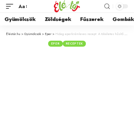
Aa
Gyümölcsök
Zöldségek
Fűszerek
Gombá
Éléstár.hu
>
Gyümölcsök
>
Eper
>
Hideg eperkrémleves recept: A tökéletes hűsítő leves forró nyári napokra
EPER
RECEPTEK