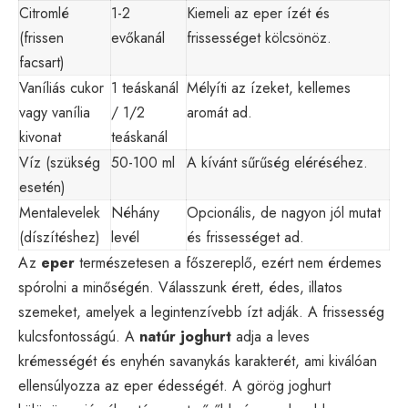
Citromlé
1-2
Kiemeli az eper ízét és
(frissen
evőkanál
frissességet kölcsönöz.
facsart)
Vaníliás cukor
1 teáskanál
Mélyíti az ízeket, kellemes
vagy vanília
/ 1/2
aromát ad.
kivonat
teáskanál
Víz (szükség
50-100 ml
A kívánt sűrűség eléréséhez.
esetén)
Mentalevelek
Néhány
Opcionális, de nagyon jól mutat
(díszítéshez)
levél
és frissességet ad.
Az
eper
természetesen a főszereplő, ezért nem érdemes
spórolni a minőségén. Válasszunk érett, édes, illatos
szemeket, amelyek a legintenzívebb ízt adják. A frissesség
kulcsfontosságú. A
natúr joghurt
adja a leves
krémességét és enyhén savanykás karakterét, ami kiválóan
ellensúlyozza az eper édességét. A görög joghurt