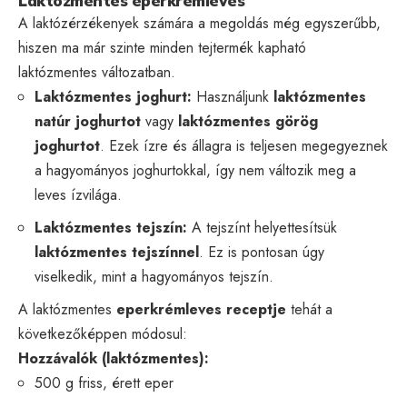
Laktózmentes eperkrémleves
A laktózérzékenyek számára a megoldás még egyszerűbb,
hiszen ma már szinte minden tejtermék kapható
laktózmentes változatban.
Laktózmentes joghurt:
Használjunk
laktózmentes
natúr joghurtot
vagy
laktózmentes görög
joghurtot
. Ezek ízre és állagra is teljesen megegyeznek
a hagyományos joghurtokkal, így nem változik meg a
leves ízvilága.
Laktózmentes tejszín:
A tejszínt helyettesítsük
laktózmentes tejszínnel
. Ez is pontosan úgy
viselkedik, mint a hagyományos tejszín.
A laktózmentes
eperkrémleves receptje
tehát a
következőképpen módosul:
Hozzávalók (laktózmentes):
500 g friss, érett eper