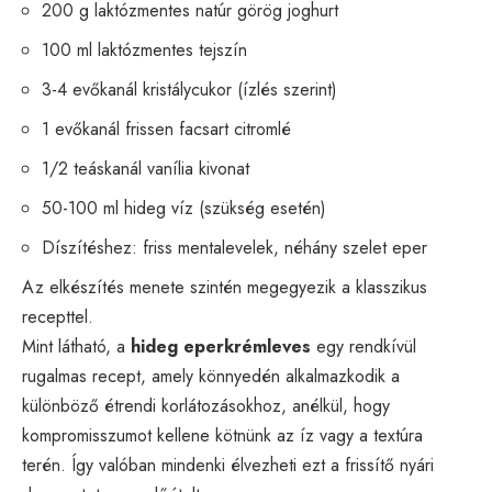
200 g laktózmentes natúr görög joghurt
100 ml laktózmentes tejszín
3-4 evőkanál kristálycukor (ízlés szerint)
1 evőkanál frissen facsart citromlé
1/2 teáskanál vanília kivonat
50-100 ml hideg víz (szükség esetén)
Díszítéshez: friss mentalevelek, néhány szelet eper
Az elkészítés menete szintén megegyezik a klasszikus
recepttel.
Mint látható, a
hideg eperkrémleves
egy rendkívül
rugalmas recept, amely könnyedén alkalmazkodik a
különböző étrendi korlátozásokhoz, anélkül, hogy
kompromisszumot kellene kötnünk az íz vagy a textúra
terén. Így valóban mindenki élvezheti ezt a frissítő nyári