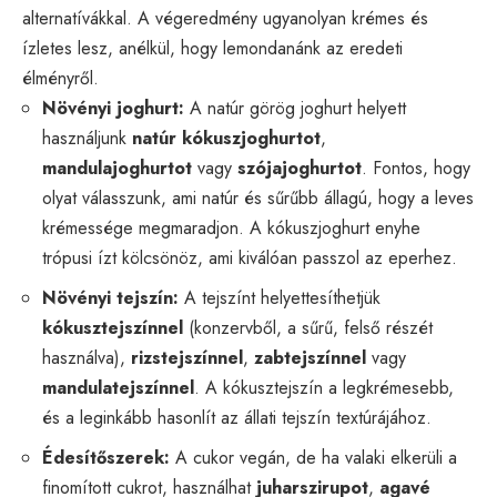
alternatívákkal. A végeredmény ugyanolyan krémes és
ízletes lesz, anélkül, hogy lemondanánk az eredeti
élményről.
Növényi joghurt:
A natúr görög joghurt helyett
használjunk
natúr kókuszjoghurtot
,
mandulajoghurtot
vagy
szójajoghurtot
. Fontos, hogy
olyat válasszunk, ami natúr és sűrűbb állagú, hogy a leves
krémessége megmaradjon. A kókuszjoghurt enyhe
trópusi ízt kölcsönöz, ami kiválóan passzol az eperhez.
Növényi tejszín:
A tejszínt helyettesíthetjük
kókusztejszínnel
(konzervből, a sűrű, felső részét
használva),
rizstejszínnel
,
zabtejszínnel
vagy
mandulatejszínnel
. A kókusztejszín a legkrémesebb,
és a leginkább hasonlít az állati tejszín textúrájához.
Édesítőszerek:
A cukor vegán, de ha valaki elkerüli a
finomított cukrot, használhat
juharszirupot
,
agavé