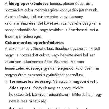
A
hideg eperkrémleves
természetesen édes, de a
hozzáadott cukor mennyiségével könnyedén játszhatunk.
Azok számára, akik cukormentes vagy alacsony
kalóriatartalmú étrendet követnek, számos lehetőség van a
recept adaptálására, hogy továbbra is élvezhessék ezt a
finom nyári édességet.
Cukormentes eperkrémleves
A cukormentes változat elkészítéséhez egyszerűen ki kell
hagyni a hozzáadott cukrot, vagy helyettesíteni kell azt
valamilyen cukormentes édesítőszerrel. Az eper
természetes édessége gyakran elegendő, különösen, ha
nagyon érett, szezonális gyümölcsöt használunk.
Természetes édesség:
Válasszunk
nagyon érett,
édes epret
. Kóstoljuk meg az epret, mielőtt
hozzáadnánk bármilyen édesítőszert. Előfordulhat, hogy
nem is lesz rá szükség.