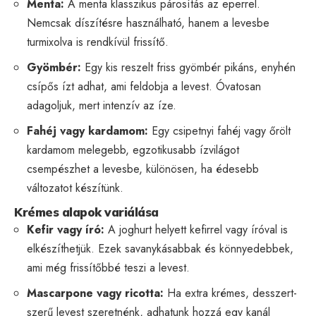
Menta:
A menta klasszikus párosítás az eperrel.
Nemcsak díszítésre használható, hanem a levesbe
turmixolva is rendkívül frissítő.
Gyömbér:
Egy kis reszelt friss gyömbér pikáns, enyhén
csípős ízt adhat, ami feldobja a levest. Óvatosan
adagoljuk, mert intenzív az íze.
Fahéj vagy kardamom:
Egy csipetnyi fahéj vagy őrölt
kardamom melegebb, egzotikusabb ízvilágot
csempészhet a levesbe, különösen, ha édesebb
változatot készítünk.
Krémes alapok variálása
Kefir vagy író:
A joghurt helyett kefirrel vagy íróval is
elkészíthetjük. Ezek savanykásabbak és könnyedebbek,
ami még frissítőbbé teszi a levest.
Mascarpone vagy ricotta:
Ha extra krémes, desszert-
szerű levest szeretnénk, adhatunk hozzá egy kanál