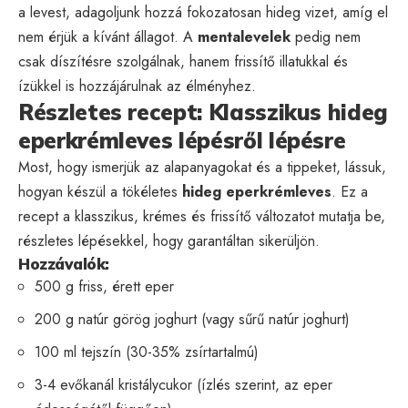
a levest, adagoljunk hozzá fokozatosan hideg vizet, amíg el
nem érjük a kívánt állagot. A
mentalevelek
pedig nem
csak díszítésre szolgálnak, hanem frissítő illatukkal és
ízükkel is hozzájárulnak az élményhez.
Részletes recept: Klasszikus hideg
eperkrémleves lépésről lépésre
Most, hogy ismerjük az alapanyagokat és a tippeket, lássuk,
hogyan készül a tökéletes
hideg eperkrémleves
. Ez a
recept a klasszikus, krémes és frissítő változatot mutatja be,
részletes lépésekkel, hogy garantáltan sikerüljön.
Hozzávalók:
500 g friss, érett eper
200 g natúr görög joghurt (vagy sűrű natúr joghurt)
100 ml tejszín (30-35% zsírtartalmú)
3-4 evőkanál kristálycukor (ízlés szerint, az eper