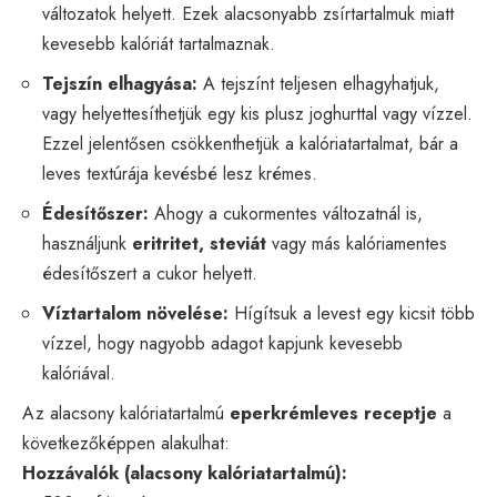
változatok helyett. Ezek alacsonyabb zsírtartalmuk miatt
kevesebb kalóriát tartalmaznak.
Tejszín elhagyása:
A tejszínt teljesen elhagyhatjuk,
vagy helyettesíthetjük egy kis plusz joghurttal vagy vízzel.
Ezzel jelentősen csökkenthetjük a kalóriatartalmat, bár a
leves textúrája kevésbé lesz krémes.
Édesítőszer:
Ahogy a cukormentes változatnál is,
használjunk
eritritet, steviát
vagy más kalóriamentes
édesítőszert a cukor helyett.
Víztartalom növelése:
Hígítsuk a levest egy kicsit több
vízzel, hogy nagyobb adagot kapjunk kevesebb
kalóriával.
Az alacsony kalóriatartalmú
eperkrémleves receptje
a
következőképpen alakulhat:
Hozzávalók (alacsony kalóriatartalmú):