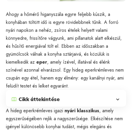
Ahogy a hőmérő higanyszála egyre feljebb kúszik, a
konyhában töltött idő is egyre rövidebbnek tűnik. A forró
nyári napokon a nehéz, zsíros ételek helyett valami
könnyedre, frissítőre vágyunk, ami pillanatok alatt elkészül,
és hűsítő energiával tölt el. Ebben az időszakban a
gyümölcsök válnak a konyha sztárjaivá, és közülük is
kiemelkedik az
eper
, amely ízével, illatával és élénk
színével azonnal elvarázsol. Egy hideg eperkrémleves nem
csupán egy étel, hanem egy élmény: egy kanálnyi nyár, ami
felüdít testet és lelket egyaránt.
Cikk áttekintése
A hideg eperkrémleves igazi
nyári klasszikus
, amely
egyszerűségében rejlik a nagyszerűsége. Elkészítése nem
igényel különösebb konyhai tudást, mégis elegáns és