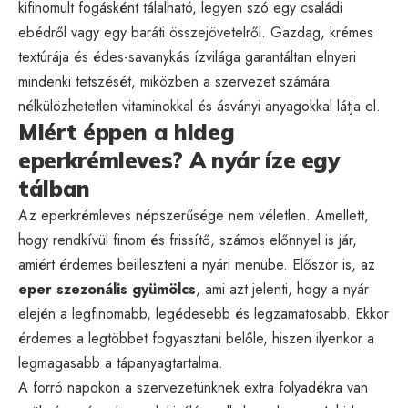
kifinomult fogásként tálalható, legyen szó egy családi
ebédről vagy egy baráti összejövetelről. Gazdag, krémes
textúrája és édes-savanykás ízvilága garantáltan elnyeri
mindenki tetszését, miközben a szervezet számára
nélkülözhetetlen vitaminokkal és ásványi anyagokkal látja el.
Miért éppen a hideg
eperkrémleves? A nyár íze egy
tálban
Az eperkrémleves népszerűsége nem véletlen. Amellett,
hogy rendkívül finom és frissítő, számos előnnyel is jár,
amiért érdemes beilleszteni a nyári menübe. Először is, az
eper szezonális gyümölcs
, ami azt jelenti, hogy a nyár
elején a legfinomabb, legédesebb és legzamatosabb. Ekkor
érdemes a legtöbbet fogyasztani belőle, hiszen ilyenkor a
legmagasabb a tápanyagtartalma.
A forró napokon a szervezetünknek extra folyadékra van