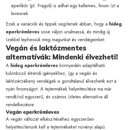
eperlikőr (pl. Fragoli) is adhat egy kellemes, finom ízt a
levesnek.
Ezek a variációk és tippek segítenek abban, hogy a
hideg
eperkrémleves
sose váljon unalmassá, és mindig új
ízekkel lephessük meg magunkat és vendégeinket.
Vegán és laktózmentes
alternatívák: Mindenki élvezheti!
A
hideg eperkrémleves
könnyedén adaptálható
különböző étrendi igényekhez, így a vegán és
laktózérzékeny vendégek is gondtalanul élvezhetik ezt a
nyári finomságot. A tejtermékek helyettesítése ma már
rendkívül egyszerű, és számos ízletes alternatíva áll
rendelkezésre.
Vegán eperkrémleves
A vegán változat elkészítéséhez egyszerűen
helyettesítenünk kell a tejtermékeket növényi alapú