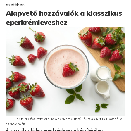
esetében.
Alapvető hozzávalók a klasszikus
eperkrémleveshez
AZ EPERKRÉMLEVES ALAPJA A FRISS EPER, TEJFÖL ÉS EGY CSIPET CITROMHÉJ A
FRISSESSÉGÉRT.
A klasszikus hideg eperkrémleves elkészítéséhez