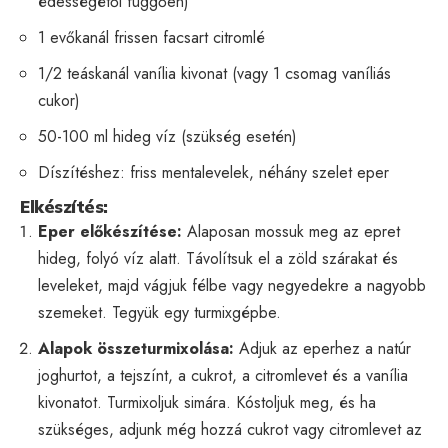
édességétől függően)
1 evőkanál frissen facsart citromlé
1/2 teáskanál vanília kivonat (vagy 1 csomag vaníliás
cukor)
50-100 ml hideg víz (szükség esetén)
Díszítéshez: friss mentalevelek, néhány szelet eper
Elkészítés:
Eper előkészítése:
Alaposan mossuk meg az epret
hideg, folyó víz alatt. Távolítsuk el a zöld szárakat és
leveleket, majd vágjuk félbe vagy negyedekre a nagyobb
szemeket. Tegyük egy turmixgépbe.
Alapok összeturmixolása:
Adjuk az eperhez a natúr
joghurtot, a tejszínt, a cukrot, a citromlevet és a vanília
kivonatot. Turmixoljuk simára. Kóstoljuk meg, és ha
szükséges, adjunk még hozzá cukrot vagy citromlevet az