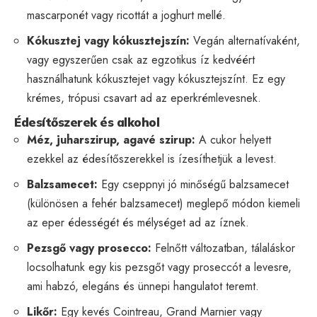
mascarponét vagy ricottát a joghurt mellé.
Kókusztej vagy kókusztejszín:
Vegán alternatívaként,
vagy egyszerűen csak az egzotikus íz kedvéért
használhatunk kókusztejet vagy kókusztejszínt. Ez egy
krémes, trópusi csavart ad az eperkrémlevesnek.
Édesítőszerek és alkohol
Méz, juharszirup, agavé szirup:
A cukor helyett
ezekkel az édesítőszerekkel is ízesíthetjük a levest.
Balzsamecet:
Egy cseppnyi jó minőségű balzsamecet
(különösen a fehér balzsamecet) meglepő módon kiemeli
az eper édességét és mélységet ad az íznek.
Pezsgő vagy prosecco:
Felnőtt változatban, tálaláskor
locsolhatunk egy kis pezsgőt vagy proseccót a levesre,
ami habzó, elegáns és ünnepi hangulatot teremt.
Likőr:
Egy kevés Cointreau, Grand Marnier vagy