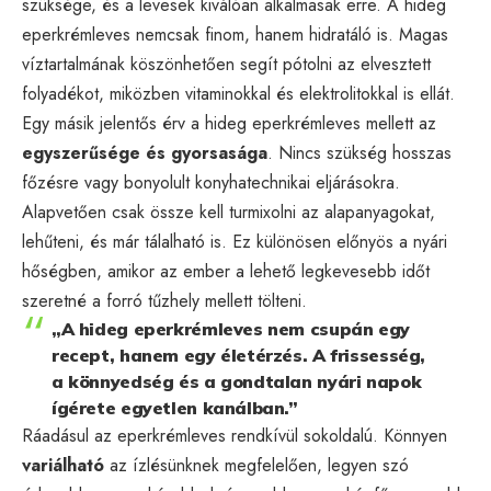
szüksége, és a levesek kiválóan alkalmasak erre. A hideg
eperkrémleves nemcsak finom, hanem hidratáló is. Magas
víztartalmának köszönhetően segít pótolni az elvesztett
folyadékot, miközben vitaminokkal és elektrolitokkal is ellát.
Egy másik jelentős érv a hideg eperkrémleves mellett az
egyszerűsége és gyorsasága
. Nincs szükség hosszas
főzésre vagy bonyolult konyhatechnikai eljárásokra.
Alapvetően csak össze kell turmixolni az alapanyagokat,
lehűteni, és már tálalható is. Ez különösen előnyös a nyári
hőségben, amikor az ember a lehető legkevesebb időt
szeretné a forró tűzhely mellett tölteni.
„A hideg eperkrémleves nem csupán egy
recept, hanem egy életérzés. A frissesség,
a könnyedség és a gondtalan nyári napok
ígérete egyetlen kanálban.”
Ráadásul az eperkrémleves rendkívül sokoldalú. Könnyen
variálható
az ízlésünknek megfelelően, legyen szó