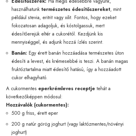
Édesítőszerek:
Ha mégis édesebbre vágyunk,
használhatunk
természetes édesítőszereket
, mint
például stevia, eritrit vagy xilit. Fontos, hogy ezeket
fokozatosan adagoljuk, és kóstolgassuk, mert
édesítőerejük eltér a cukorétól. Kezdjünk kis
mennyiséggel, és adjunk hozzá ízlés szerint.
Banán:
Egy érett banán hozzáadása természetes úton
édesíti a levest, és krémesebbé is teszi. A banán magas
fruktóztartalma miatt édesítő hatású, így a hozzáadott
cukor elhagyható.
A cukormentes
eperkrémleves receptje
tehát a
következőképpen módosul:
Hozzávalók (cukormentes):
500 g friss, érett eper
200 g natúr görög joghurt (vagy laktózmentes/növényi
joghurt)