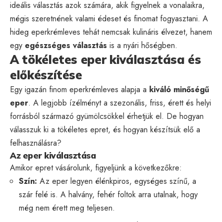
ideális választás azok számára, akik figyelnek a vonalaikra,
mégis szeretnének valami édeset és finomat fogyasztani. A
hideg eperkrémleves tehát nemcsak kulináris élvezet, hanem
egy
egészséges választás
is a nyári hőségben.
A tökéletes eper kiválasztása és
előkészítése
Egy igazán finom eperkrémleves alapja a
kiváló minőségű
eper
. A legjobb ízélményt a szezonális, friss, érett és helyi
forrásból származó gyümölcsökkel érhetjük el. De hogyan
válasszuk ki a tökéletes epret, és hogyan készítsük elő a
felhasználásra?
Az eper kiválasztása
Amikor epret vásárolunk, figyeljünk a következőkre:
Szín:
Az eper legyen élénkpiros, egységes színű, a
szár felé is. A halvány, fehér foltok arra utalnak, hogy
még nem érett meg teljesen.