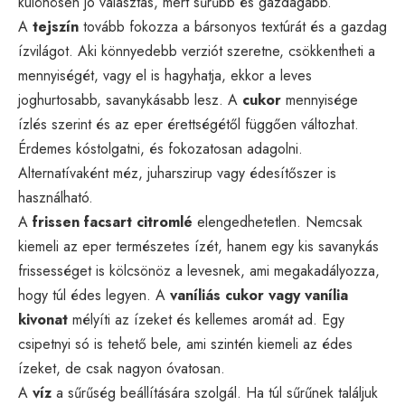
különösen jó választás, mert sűrűbb és gazdagabb.
A
tejszín
tovább fokozza a bársonyos textúrát és a gazdag
ízvilágot. Aki könnyedebb verziót szeretne, csökkentheti a
mennyiségét, vagy el is hagyhatja, ekkor a leves
joghurtosabb, savanykásabb lesz. A
cukor
mennyisége
ízlés szerint és az eper érettségétől függően változhat.
Érdemes kóstolgatni, és fokozatosan adagolni.
Alternatívaként méz, juharszirup vagy édesítőszer is
használható.
A
frissen facsart citromlé
elengedhetetlen. Nemcsak
kiemeli az eper természetes ízét, hanem egy kis savanykás
frissességet is kölcsönöz a levesnek, ami megakadályozza,
hogy túl édes legyen. A
vaníliás cukor vagy vanília
kivonat
mélyíti az ízeket és kellemes aromát ad. Egy
csipetnyi só is tehető bele, ami szintén kiemeli az édes
ízeket, de csak nagyon óvatosan.
A
víz
a sűrűség beállítására szolgál. Ha túl sűrűnek találjuk