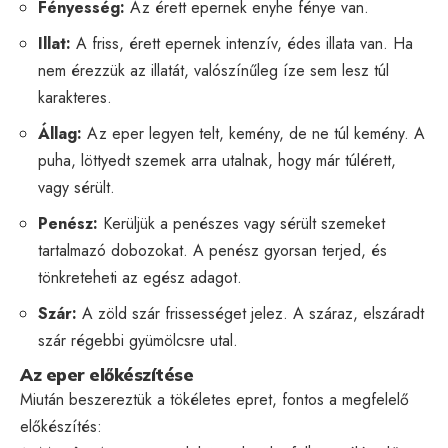
Fényesség:
Az érett epernek enyhe fénye van.
Illat:
A friss, érett epernek intenzív, édes illata van. Ha
nem érezzük az illatát, valószínűleg íze sem lesz túl
karakteres.
Állag:
Az eper legyen telt, kemény, de ne túl kemény. A
puha, löttyedt szemek arra utalnak, hogy már túlérett,
vagy sérült.
Penész:
Kerüljük a penészes vagy sérült szemeket
tartalmazó dobozokat. A penész gyorsan terjed, és
tönkreteheti az egész adagot.
Szár:
A zöld szár frissességet jelez. A száraz, elszáradt
szár régebbi gyümölcsre utal.
Az eper előkészítése
Miután beszereztük a tökéletes epret, fontos a megfelelő
előkészítés: