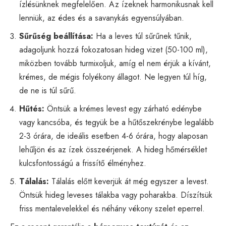
ízlésünknek megfelelően. Az ízeknek harmonikusnak kell
lenniük, az édes és a savanykás egyensúlyában.
Sűrűség beállítása:
Ha a leves túl sűrűnek tűnik,
adagoljunk hozzá fokozatosan hideg vizet (50-100 ml),
miközben tovább turmixoljuk, amíg el nem érjük a kívánt,
krémes, de mégis folyékony állagot. Ne legyen túl híg,
de ne is túl sűrű.
Hűtés:
Öntsük a krémes levest egy zárható edénybe
vagy kancsóba, és tegyük be a hűtőszekrénybe legalább
2-3 órára, de ideális esetben 4-6 órára, hogy alaposan
lehűljön és az ízek összeérjenek. A hideg hőmérséklet
kulcsfontosságú a frissítő élményhez.
Tálalás:
Tálalás előtt keverjük át még egyszer a levest.
Öntsük hideg leveses tálakba vagy poharakba. Díszítsük
friss mentalevelekkel és néhány vékony szelet eperrel.