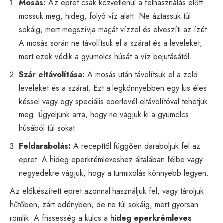
Mosás:
Az epret csak közvetlenül a felhasználás előtt
mossuk meg, hideg, folyó víz alatt. Ne áztassuk túl
sokáig, mert megszívja magát vízzel és elveszíti az ízét.
A mosás során ne távolítsuk el a szárat és a leveleket,
mert ezek védik a gyümölcs húsát a víz bejutásától.
Szár eltávolítása:
A mosás után távolítsuk el a zöld
leveleket és a szárat. Ezt a legkönnyebben egy kis éles
késsel vagy egy speciális eperlevél-eltávolítóval tehetjük
meg. Ügyeljünk arra, hogy ne vágjuk ki a gyümölcs
húsából túl sokat.
Feldarabolás:
A recepttől függően daraboljuk fel az
epret. A hideg eperkrémleveshez általában félbe vagy
negyedekre vágjuk, hogy a turmixolás könnyebb legyen.
Az előkészített epret azonnal használjuk fel, vagy tároljuk
hűtőben, zárt edényben, de ne túl sokáig, mert gyorsan
romlik. A frissesség a kulcs a
hideg eperkrémleves