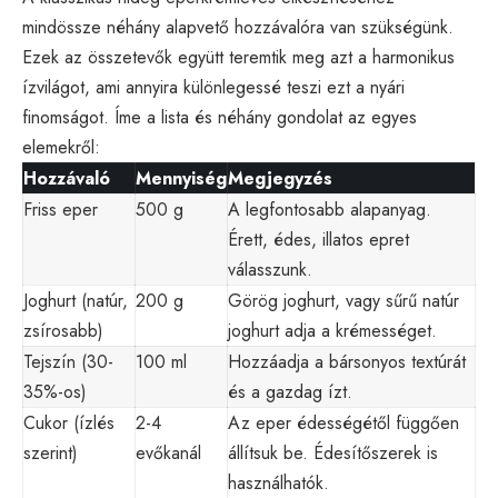
mindössze néhány alapvető hozzávalóra van szükségünk.
Ezek az összetevők együtt teremtik meg azt a harmonikus
ízvilágot, ami annyira különlegessé teszi ezt a nyári
finomságot. Íme a lista és néhány gondolat az egyes
elemekről:
Hozzávaló
Mennyiség
Megjegyzés
Friss eper
500 g
A legfontosabb alapanyag.
Érett, édes, illatos epret
válasszunk.
Joghurt (natúr,
200 g
Görög joghurt, vagy sűrű natúr
zsírosabb)
joghurt adja a krémességet.
Tejszín (30-
100 ml
Hozzáadja a bársonyos textúrát
35%-os)
és a gazdag ízt.
Cukor (ízlés
2-4
Az eper édességétől függően
szerint)
evőkanál
állítsuk be. Édesítőszerek is
használhatók.