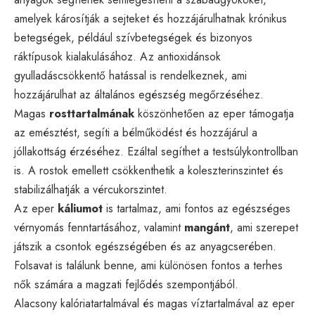
amelyek károsítják a sejteket és hozzájárulhatnak krónikus
betegségek, például szívbetegségek és bizonyos
ráktípusok kialakulásához. Az antioxidánsok
gyulladáscsökkentő hatással is rendelkeznek, ami
hozzájárulhat az általános egészség megőrzéséhez.
Magas
rosttartalmának
köszönhetően az eper támogatja
az emésztést, segíti a bélműködést és hozzájárul a
jóllakottság érzéséhez. Ezáltal segíthet a testsúlykontrollban
is. A rostok emellett csökkenthetik a koleszterinszintet és
stabilizálhatják a vércukorszintet.
Az eper
káliumot
is tartalmaz, ami fontos az egészséges
vérnyomás fenntartásához, valamint
mangánt
, ami szerepet
játszik a csontok egészségében és az anyagcserében.
Folsavat is találunk benne, ami különösen fontos a terhes
nők számára a magzati fejlődés szempontjából.
Alacsony kalóriatartalmával és magas víztartalmával az eper