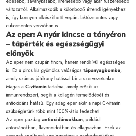
édesebb, savanykásabb, krémesebb vagy akár fűszeresebb
változatról. Alkalmazkodik a különböző étrendi igényekhez
is, így könnyen elkészíthető vegán, laktózmentes vagy
cukormentes verzióban is.
Az eper: A nyár kincse a tányéron
– tápérték és egészségügyi
előnyök
Az eper nem csupán finom, hanem rendkívül egészséges
is. Ez a piros kis gyümölcs valóságos
tápanyagbomba
,
amely számos jótékony hatással bír a szervezetünkre.
Magas a
C-vitamin
tartalma, amely erősíti az
immunrendszert, segíti a kollagén termelődését és
antioxidáns hatású. Egy adag eper akár a napi C-vitamin
szükségletünk több mint 100%-át is fedezheti.
Az eper gazdag
antioxidánsokban
, például
antociánokban, flavonoidokban és ellagsavban. Ezek az
anyagok segítenek semlegesíteni a szabadgyököket,