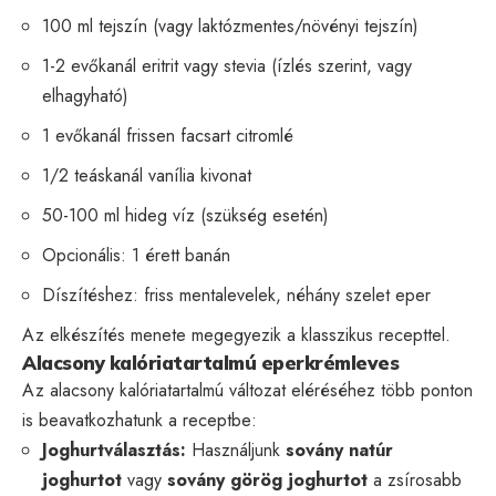
100 ml tejszín (vagy laktózmentes/növényi tejszín)
1-2 evőkanál eritrit vagy stevia (ízlés szerint, vagy
elhagyható)
1 evőkanál frissen facsart citromlé
1/2 teáskanál vanília kivonat
50-100 ml hideg víz (szükség esetén)
Opcionális: 1 érett banán
Díszítéshez: friss mentalevelek, néhány szelet eper
Az elkészítés menete megegyezik a klasszikus recepttel.
Alacsony kalóriatartalmú eperkrémleves
Az alacsony kalóriatartalmú változat eléréséhez több ponton
is beavatkozhatunk a receptbe:
Joghurtválasztás:
Használjunk
sovány natúr
joghurtot
vagy
sovány görög joghurtot
a zsírosabb