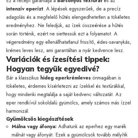
Ez a recept garantálja a
bársonyos textúrát
és az
intenzív eperízt
. A lépések egyszerűek, de a precíz
adagolás és a megfelelő hűtés elengedhetetlen a tökéletes
eredményhez. Ne feledjük, az ízek összeérése a hűtés
során történik, ezért ne siettessük ezt a folyamatot. A
végeredmény egy ellenállhatatlanul frissítő, édes-savanykás,
krémes leves lesz, ami garantáltan a nyár kedvence lesz.
Variációk és ízesítési tippek:
Hogyan tegyük egyedivé?
Bár a klasszikus
hideg eperkrémleves
önmagában is
tökéletes, érdemes kísérletezni az ízekkel és textúrákkal,
hogy mindenki megtalálja a saját kedvenc változatát. Az
eper rendkívül sokoldalú gyümölcs, amely számos más ízzel
harmonizál.
Gyümölcsös kiegészítések
Málna vagy áfonya:
Adhatunk az eperhez egy marék
málnát vagy áfonyát. Ezek a gyümölcsök tovább mélyítik