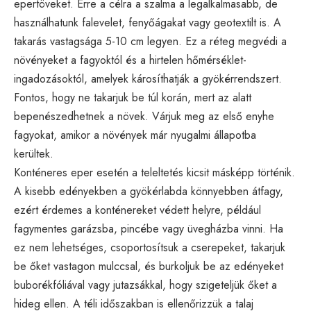
epertöveket. Erre a célra a szalma a legalkalmasabb, de
használhatunk falevelet, fenyőágakat vagy geotextilt is. A
takarás vastagsága 5-10 cm legyen. Ez a réteg megvédi a
növényeket a fagyoktól és a hirtelen hőmérséklet-
ingadozásoktól, amelyek károsíthatják a gyökérrendszert.
Fontos, hogy ne takarjuk be túl korán, mert az alatt
bepenészedhetnek a növek. Várjuk meg az első enyhe
fagyokat, amikor a növények már nyugalmi állapotba
kerültek.
Konténeres eper esetén a teleltetés kicsit másképp történik.
A kisebb edényekben a gyökérlabda könnyebben átfagy,
ezért érdemes a konténereket védett helyre, például
fagymentes garázsba, pincébe vagy üvegházba vinni. Ha
ez nem lehetséges, csoportosítsuk a cserepeket, takarjuk
be őket vastagon mulccsal, és burkoljuk be az edényeket
buborékfóliával vagy jutazsákkal, hogy szigeteljük őket a
hideg ellen. A téli időszakban is ellenőrizzük a talaj