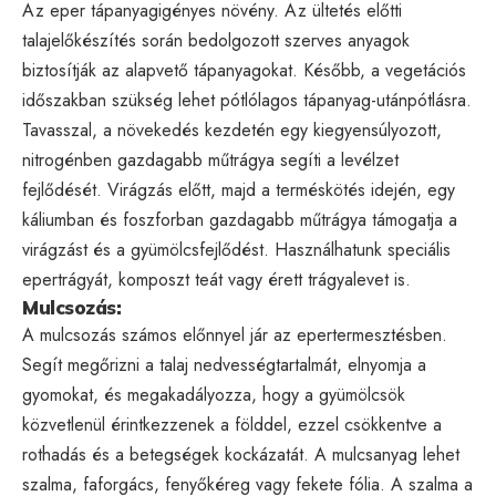
Az eper tápanyagigényes növény. Az ültetés előtti
talajelőkészítés során bedolgozott szerves anyagok
biztosítják az alapvető tápanyagokat. Később, a vegetációs
időszakban szükség lehet pótlólagos tápanyag-utánpótlásra.
Tavasszal, a növekedés kezdetén egy kiegyensúlyozott,
nitrogénben gazdagabb műtrágya segíti a levélzet
fejlődését. Virágzás előtt, majd a terméskötés idején, egy
káliumban és foszforban gazdagabb műtrágya támogatja a
virágzást és a gyümölcsfejlődést. Használhatunk speciális
epertrágyát, komposzt teát vagy érett trágyalevet is.
Mulcsozás:
A mulcsozás számos előnnyel jár az epertermesztésben.
Segít megőrizni a talaj nedvességtartalmát, elnyomja a
gyomokat, és megakadályozza, hogy a gyümölcsök
közvetlenül érintkezzenek a földdel, ezzel csökkentve a
rothadás és a betegségek kockázatát. A mulcsanyag lehet
szalma, faforgács, fenyőkéreg vagy fekete fólia. A szalma a