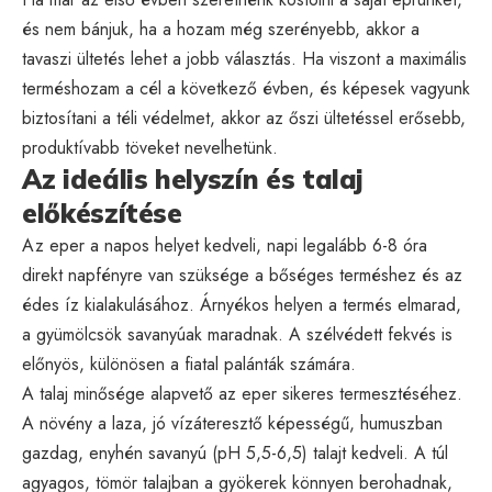
és nem bánjuk, ha a hozam még szerényebb, akkor a
tavaszi ültetés lehet a jobb választás. Ha viszont a maximális
terméshozam a cél a következő évben, és képesek vagyunk
biztosítani a téli védelmet, akkor az őszi ültetéssel erősebb,
produktívabb töveket nevelhetünk.
Az ideális helyszín és talaj
előkészítése
Az eper a napos helyet kedveli, napi legalább 6-8 óra
direkt napfényre van szüksége a bőséges terméshez és az
édes íz kialakulásához. Árnyékos helyen a termés elmarad,
a gyümölcsök savanyúak maradnak. A szélvédett fekvés is
előnyös, különösen a fiatal palánták számára.
A talaj minősége alapvető az eper sikeres termesztéséhez.
A növény a laza, jó vízáteresztő képességű, humuszban
gazdag, enyhén savanyú (pH 5,5-6,5) talajt kedveli. A túl
agyagos, tömör talajban a gyökerek könnyen berohadnak,