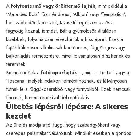
A
folytontermő vagy öröktermő fajták
, mint például a
‘Mara des Bois’, ‘San Andreas’, ‘Albion’ vagy ‘Temptation’,
hosszabb időn keresztül, tavasztól egészen az őszi
fagyokig hoznak termést. Bár a gyümölcsök általában
kisebbek, folyamatosan élvezhetjük a friss epret. Ezek a
fajták különösen alkalmasak konténeres, függőleges vagy
balkonládás termesztésre, mivel folyamatosan díszítenek és
teremnek.
Kiemelendőek a
futó eperfajták
is, mint a ‘Tristan’ vagy a
‘Toscana’, melyek indáikon termést hoznak, és látványosan
futnak le a függőkosarakból vagy tornyokból. Ezek nemcsak
finomak, hanem rendkívül dekoratívak is.
Ültetés lépésről lépésre: A sikeres
kezdet
Az ültetés módja attól függ, hogy szabadgyökerű vagy
cserepes palántákat vásároltunk. Mindkét esetben a gondos