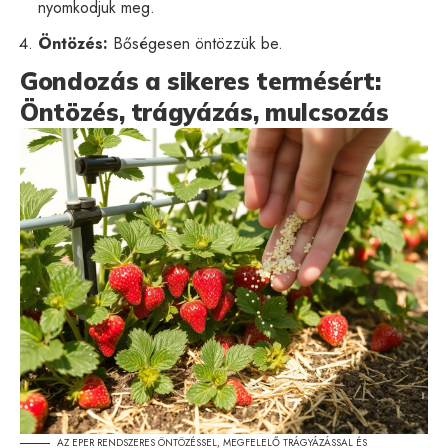
nyomkodjuk meg.
Öntözés:
Bőségesen öntözzük be.
Gondozás a sikeres termésért:
Öntözés, trágyázás, mulcsozás
AZ EPER RENDSZERES ÖNTÖZÉSSEL, MEGFELELŐ TRÁGYÁZÁSSAL ÉS