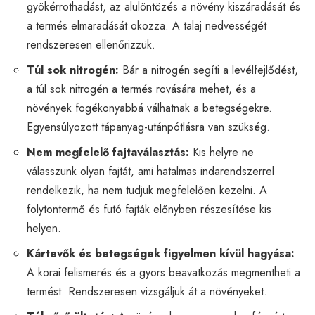
gyökérrothadást, az alulöntözés a növény kiszáradását és
a termés elmaradását okozza. A talaj nedvességét
rendszeresen ellenőrizzük.
Túl sok nitrogén:
Bár a nitrogén segíti a levélfejlődést,
a túl sok nitrogén a termés rovására mehet, és a
növények fogékonyabbá válhatnak a betegségekre.
Egyensúlyozott tápanyag-utánpótlásra van szükség.
Nem megfelelő fajtaválasztás:
Kis helyre ne
válasszunk olyan fajtát, ami hatalmas indarendszerrel
rendelkezik, ha nem tudjuk megfelelően kezelni. A
folytontermő és futó fajták előnyben részesítése kis
helyen.
Kártevők és betegségek figyelmen kívül hagyása:
A korai felismerés és a gyors beavatkozás megmentheti a
termést. Rendszeresen vizsgáljuk át a növényeket.