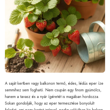
A saját kertben vagy balkonon termő, édes, lédús eper íze
semmihez sem fogható. Nem csupán egy finom gyümölcs,
hanem a tavasz és a nyár ígéretét is magában hordozza.
Sokan gondolják, hogy az eper termesztése bonyolult
feladat, ami nagy kertet igényel, pedig valójában kis helyen