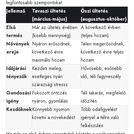
legfontosabb szempontokat:
Jellemző
Tavaszi ültetés
Őszi ültetés
(március-május)
(augusztus-október)
Első
Már az ültetés évében
A következő évben
termés
(kisebb mennyiség)
(teljes hozam)
Növények
Nyáron erősödnek,
Télen megerősödnek,
ereje
következő évre
következő évre teljes
maximális hozam
hozam
Időjárási
Kezdeti meleg,
Hűvösebb, esősebb
tényezők
esetleges nyári
idő, téli fagyveszély
szárazság stressz
Gondozási
Fokozott öntözés
Téli takarás, megfelelő
igény
nyáron, gyomlálás
időzítés
Kezdőknek
Könnyebb nyomon
Több odafigyelést
követni a növekedést
igényel a télre való
felkészülés
Ha már az első évben szeretnénk kóstolni a saját eprünket,