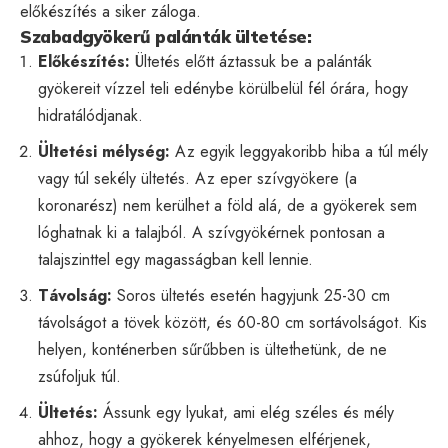
előkészítés a siker záloga.
Szabadgyökerű palánták ültetése:
Előkészítés:
Ültetés előtt áztassuk be a palánták
gyökereit vízzel teli edénybe körülbelül fél órára, hogy
hidratálódjanak.
Ültetési mélység:
Az egyik leggyakoribb hiba a túl mély
vagy túl sekély ültetés. Az eper szívgyökere (a
koronarész) nem kerülhet a föld alá, de a gyökerek sem
lóghatnak ki a talajból. A szívgyökérnek pontosan a
talajszinttel egy magasságban kell lennie.
Távolság:
Soros ültetés esetén hagyjunk 25-30 cm
távolságot a tövek között, és 60-80 cm sortávolságot. Kis
helyen, konténerben sűrűbben is ültethetünk, de ne
zsúfoljuk túl.
Ültetés:
Ássunk egy lyukat, ami elég széles és mély
ahhoz, hogy a gyökerek kényelmesen elférjenek,