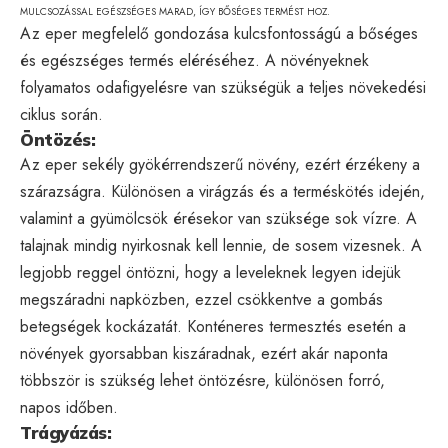
MULCSOZÁSSAL EGÉSZSÉGES MARAD, ÍGY BŐSÉGES TERMÉST HOZ.
Az eper megfelelő gondozása kulcsfontosságú a bőséges
és egészséges termés eléréséhez. A növényeknek
folyamatos odafigyelésre van szükségük a teljes növekedési
ciklus során.
Öntözés:
Az eper sekély gyökérrendszerű növény, ezért érzékeny a
szárazságra. Különösen a virágzás és a terméskötés idején,
valamint a gyümölcsök érésekor van szüksége sok vízre. A
talajnak mindig nyirkosnak kell lennie, de sosem vizesnek. A
legjobb reggel öntözni, hogy a leveleknek legyen idejük
megszáradni napközben, ezzel csökkentve a gombás
betegségek kockázatát. Konténeres termesztés esetén a
növények gyorsabban kiszáradnak, ezért akár naponta
többször is szükség lehet öntözésre, különösen forró,
napos időben.
Trágyázás: