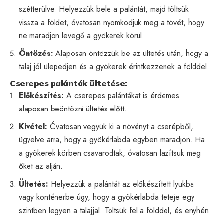
szétterülve. Helyezzük bele a palántát, majd töltsük
vissza a földet, óvatosan nyomkodjuk meg a tövét, hogy
ne maradjon levegő a gyökerek körül.
Öntözés:
Alaposan öntözzük be az ültetés után, hogy a
talaj jól ülepedjen és a gyökerek érintkezzenek a földdel.
Cserepes palánták ültetése:
Előkészítés:
A cserepes palántákat is érdemes
alaposan beöntözni ültetés előtt.
Kivétel:
Óvatosan vegyük ki a növényt a cserépből,
ügyelve arra, hogy a gyökérlabda egyben maradjon. Ha
a gyökerek körben csavarodtak, óvatosan lazítsuk meg
őket az alján.
Ültetés:
Helyezzük a palántát az előkészített lyukba
vagy konténerbe úgy, hogy a gyökérlabda teteje egy
szintben legyen a talajjal. Töltsük fel a földdel, és enyhén