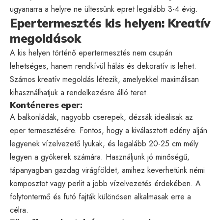
ugyanarra a helyre ne ültessünk epret legalább 3-4 évig.
Epertermesztés kis helyen: Kreatív
megoldások
A kis helyen történő epertermesztés nem csupán
lehetséges, hanem rendkívül hálás és dekoratív is lehet.
Számos kreatív megoldás létezik, amelyekkel maximálisan
kihasználhatjuk a rendelkezésre álló teret.
Konténeres eper:
A balkonládák, nagyobb cserepek, dézsák ideálisak az
eper termesztésére. Fontos, hogy a kiválasztott edény alján
legyenek vízelvezető lyukak, és legalább 20-25 cm mély
legyen a gyökerek számára. Használjunk jó minőségű,
tápanyagban gazdag virágföldet, amihez keverhetünk némi
komposztot vagy perlit a jobb vízelvezetés érdekében. A
folytontermő és futó fajták különösen alkalmasak erre a
célra.