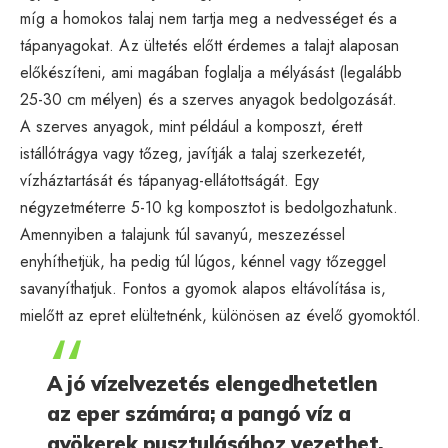
míg a homokos talaj nem tartja meg a nedvességet és a
tápanyagokat. Az ültetés előtt érdemes a talajt alaposan
előkészíteni, ami magában foglalja a mélyásást (legalább
25-30 cm mélyen) és a szerves anyagok bedolgozását.
A szerves anyagok, mint például a komposzt, érett
istállótrágya vagy tőzeg, javítják a talaj szerkezetét,
vízháztartását és tápanyag-ellátottságát. Egy
négyzetméterre 5-10 kg komposztot is bedolgozhatunk.
Amennyiben a talajunk túl savanyú, meszezéssel
enyhíthetjük, ha pedig túl lúgos, kénnel vagy tőzeggel
savanyíthatjuk. Fontos a gyomok alapos eltávolítása is,
mielőtt az epret elültetnénk, különösen az évelő gyomoktól.
A jó vízelvezetés elengedhetetlen
az eper számára; a pangó víz a
gyökerek pusztulásához vezethet.