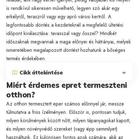
is rendkívül sikeresen művelhető, legyen szó akár egy
erkélyről, teraszról vagy egy apró városi kertről. A
legfontosabb döntés a kezdeteknél a megfelelő ültetési
időpont kiválasztása: tavasszal vagy ősszel? Mindkét
időszaknak megvannak a maga előnyei és hátrányai, melyek
ismeretében megalapozott döntést hozhatunk a bőséges
termés érdekében.
Cikk áttekintése
Miért érdemes epret termeszteni
otthon?
Az otthon termesztett eper számos előnnyel jár, messze
túlmutatva a friss ízélményen. Először is, pontosan tudjuk,
milyen körülmények között nőtt, milyen tápanyagokat kapott,
és milyen növényvédő szereket (vagy épp semmilyet)
használtunk. Ez különösen fontos azok számára, akik az