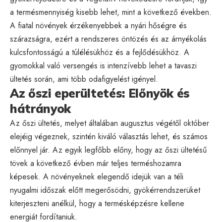
a termésmennyiség kisebb lehet, mint a következő években.
A fiatal növények érzékenyebbek a nyári hőségre és
szárazságra, ezért a rendszeres öntözés és az árnyékolás
kulcsfontosságú a túlélésükhöz és a fejlődésükhöz. A
gyomokkal való versengés is intenzívebb lehet a tavaszi
ültetés során, ami több odafigyelést igényel.
Az őszi eperültetés: Előnyök és
hátrányok
Az őszi ültetés, melyet általában augusztus végétől október
elejéig végeznek, szintén kiváló választás lehet, és számos
előnnyel jár. Az egyik legfőbb előny, hogy az őszi ültetésű
tövek a következő évben már teljes terméshozamra
képesek. A növényeknek elegendő idejük van a téli
nyugalmi időszak előtt megerősödni, gyökérrendszerüket
kiterjeszteni anélkül, hogy a termésképzésre kellene
energiát fordítaniuk.