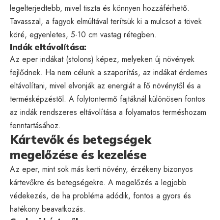
legelterjedtebb, mivel tiszta és könnyen hozzáférhető.
Tavasszal, a fagyok elmúltával terítsük ki a mulcsot a tövek
köré, egyenletes, 5-10 cm vastag rétegben.
Indák eltávolítása:
Az eper indákat (stolons) képez, melyeken új növények
fejlődnek. Ha nem célunk a szaporítás, az indákat érdemes
eltávolítani, mivel elvonják az energiát a fő növénytől és a
termésképzéstől. A folytontermő fajtáknál különösen fontos
az indák rendszeres eltávolítása a folyamatos terméshozam
fenntartásához.
Kártevők és betegségek
megelőzése és kezelése
Az eper, mint sok más kerti növény, érzékeny bizonyos
kártevőkre és betegségekre. A megelőzés a legjobb
védekezés, de ha probléma adódik, fontos a gyors és
hatékony beavatkozás.