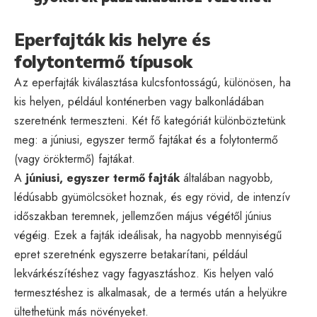
Eperfajták kis helyre és
folytontermő típusok
Az eperfajták kiválasztása kulcsfontosságú, különösen, ha
kis helyen, például konténerben vagy balkonládában
szeretnénk termeszteni. Két fő kategóriát különböztetünk
meg: a júniusi, egyszer termő fajtákat és a folytontermő
(vagy öröktermő) fajtákat.
A
júniusi, egyszer termő fajták
általában nagyobb,
lédúsabb gyümölcsöket hoznak, és egy rövid, de intenzív
időszakban teremnek, jellemzően május végétől június
végéig. Ezek a fajták ideálisak, ha nagyobb mennyiségű
epret szeretnénk egyszerre betakarítani, például
lekvárkészítéshez vagy fagyasztáshoz. Kis helyen való
termesztéshez is alkalmasak, de a termés után a helyükre
ültethetünk más növényeket.