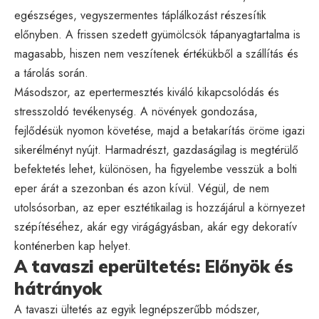
egészséges, vegyszermentes táplálkozást részesítik
előnyben. A frissen szedett gyümölcsök tápanyagtartalma is
magasabb, hiszen nem veszítenek értékükből a szállítás és
a tárolás során.
Másodszor, az epertermesztés kiváló kikapcsolódás és
stresszoldó tevékenység. A növények gondozása,
fejlődésük nyomon követése, majd a betakarítás öröme igazi
sikerélményt nyújt. Harmadrészt, gazdaságilag is megtérülő
befektetés lehet, különösen, ha figyelembe vesszük a bolti
eper árát a szezonban és azon kívül. Végül, de nem
utolsósorban, az eper esztétikailag is hozzájárul a környezet
szépítéséhez, akár egy virágágyásban, akár egy dekoratív
konténerben kap helyet.
A tavaszi eperültetés: Előnyök és
hátrányok
A tavaszi ültetés az egyik legnépszerűbb módszer,