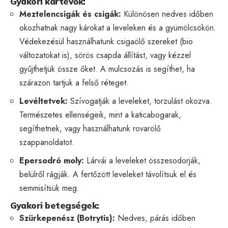
Gyakori kártevők:
Meztelencsigák és csigák:
Különösen nedves időben
okozhatnak nagy károkat a leveleken és a gyümölcsökön.
Védekezésül használhatunk csigaölő szereket (bio
változatokat is), sörös csapda állítást, vagy kézzel
gyűjthetjük össze őket. A mulcsozás is segíthet, ha
szárazon tartjuk a felső réteget.
Levéltetvek:
Szívogatják a leveleket, torzulást okozva.
Természetes ellenségeik, mint a katicabogarak,
segíthetnek, vagy használhatunk rovarölő
szappanoldatot.
Epersodró moly:
Lárvái a leveleket összesodorják,
belülről rágják. A fertőzött leveleket távolítsuk el és
semmisítsük meg.
Gyakori betegségek:
Szürkepenész (Botrytis):
Nedves, párás időben