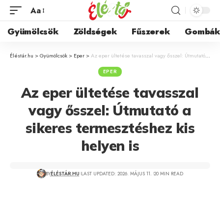
Aa
Gyümölcsök
Zöldségek
Fűszerek
Gombá
Éléstár.hu
>
Gyümölcsök
>
Eper
>
Az eper ültetése tavasszal vagy ősszel: Útmutató a sikeres termesztéshez kis helyen is
EPER
Az eper ültetése tavasszal
vagy ősszel: Útmutató a
sikeres termesztéshez kis
helyen is
BY
ÉLÉSTÁR.HU
LAST UPDATED: 2026. MÁJUS 11.
20 MIN READ