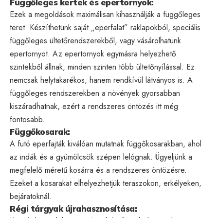
Függőleges kertek és epertornyok:
Ezek a megoldások maximálisan kihasználják a függőleges
teret. Készíthetünk saját „eperfalat” raklapokból, speciális
függőleges ültetőrendszerekből, vagy vásárolhatunk
epertornyot. Az epertornyok egymásra helyezhető
szintekből állnak, minden szinten több ültetőnyílással. Ez
nemcsak helytakarékos, hanem rendkívül látványos is. A
függőleges rendszerekben a növények gyorsabban
kiszáradhatnak, ezért a rendszeres öntözés itt még
fontosabb.
Függőkosarak:
A futó eperfajták kiválóan mutatnak függőkosarakban, ahol
az indák és a gyümölcsök szépen lelógnak. Ügyeljünk a
megfelelő méretű kosárra és a rendszeres öntözésre.
Ezeket a kosarakat elhelyezhetjük teraszokon, erkélyeken,
bejáratoknál.
Régi tárgyak újrahasznosítása: