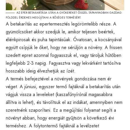
AZ EPER BETAKARÍTÁSA UTÁN A GYÖKEREKET ŐSSZEL TÁPANYAGBAN GAZDAG
FÖLDDEL ÉRDEMES MEGÚJÍTANI A BŐSÉGES TERMÉSÉRT.
A betakarítás az epertermesztés legörömtelibb része. A
gyümölcsöket akkor szedjük le, amikor teljesen beértek,
élénkpirosak és puha tapintásúak. Óvatosan, a kocsányával
együtt csípjük le őket, hogy ne sérüljön a növény. A frissen
szedett epret azonnal fogyasszuk el, vagy tároljuk hűtőben
legfeljebb 2-3 napig. Fagyasztva vagy lekvárként tartósítva
hosszabb ideig élvezhetjük az ízét.
A termés befejeztével a növények gondozása nem ér
véget. A júniusi, egyszer termő fajtáknál a betakarítás után
vágjuk vissza a leveleket (kaszafűnyírónál magasabbra
állítva is lehet), és távolítsuk el az indákat, amennyiben nem
szeretnénk szaporítani. Ez a megújítási folyamat segíti a
növényt abban, hogy energiát gyűjtsön a következő évi
terméshez. A folytontermő fajtáknál a levélzetet