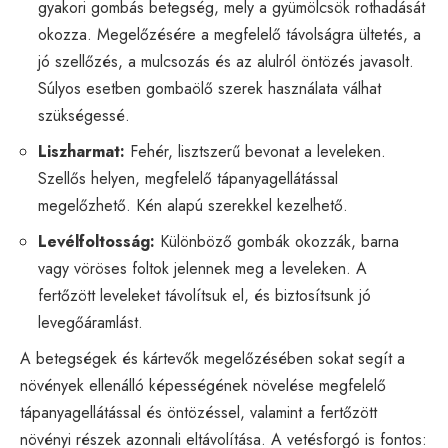
gyakori gombás betegség, mely a gyümölcsök rothadását
okozza. Megelőzésére a megfelelő távolságra ültetés, a
jó szellőzés, a mulcsozás és az alulról öntözés javasolt.
Súlyos esetben gombaölő szerek használata válhat
szükségessé.
Liszharmat:
Fehér, lisztszerű bevonat a leveleken.
Szellős helyen, megfelelő tápanyagellátással
megelőzhető. Kén alapú szerekkel kezelhető.
Levélfoltosság:
Különböző gombák okozzák, barna
vagy vöröses foltok jelennek meg a leveleken. A
fertőzött leveleket távolítsuk el, és biztosítsunk jó
levegőáramlást.
A betegségek és kártevők megelőzésében sokat segít a
növények ellenálló képességének növelése megfelelő
tápanyagellátással és öntözéssel, valamint a fertőzött
növényi részek azonnali eltávolítása. A vetésforgó is fontos: