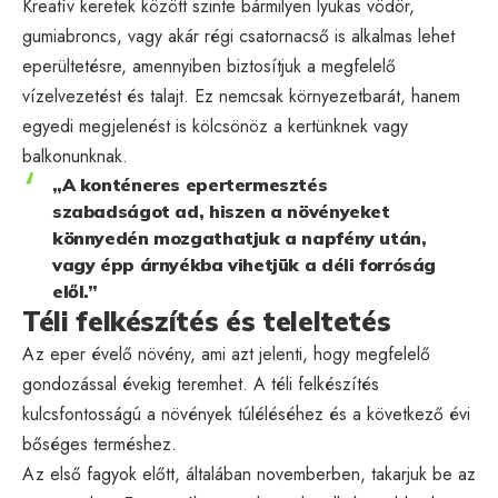
Kreatív keretek között szinte bármilyen lyukas vödör,
gumiabroncs, vagy akár régi csatornacső is alkalmas lehet
eperültetésre, amennyiben biztosítjuk a megfelelő
vízelvezetést és talajt. Ez nemcsak környezetbarát, hanem
egyedi megjelenést is kölcsönöz a kertünknek vagy
balkonunknak.
„A konténeres epertermesztés
szabadságot ad, hiszen a növényeket
könnyedén mozgathatjuk a napfény után,
vagy épp árnyékba vihetjük a déli forróság
elől.”
Téli felkészítés és teleltetés
Az eper évelő növény, ami azt jelenti, hogy megfelelő
gondozással évekig teremhet. A téli felkészítés
kulcsfontosságú a növények túléléséhez és a következő évi
bőséges terméshez.
Az első fagyok előtt, általában novemberben, takarjuk be az