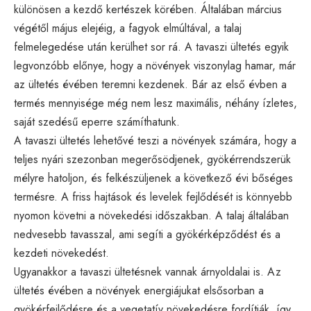
különösen a kezdő kertészek körében. Általában március
végétől május elejéig, a fagyok elmúltával, a talaj
felmelegedése után kerülhet sor rá. A tavaszi ültetés egyik
legvonzóbb előnye, hogy a növények viszonylag hamar, már
az ültetés évében teremni kezdenek. Bár az első évben a
termés mennyisége még nem lesz maximális, néhány ízletes,
saját szedésű eperre számíthatunk.
A tavaszi ültetés lehetővé teszi a növények számára, hogy a
teljes nyári szezonban megerősödjenek, gyökérrendszerük
mélyre hatoljon, és felkészüljenek a következő évi bőséges
termésre. A friss hajtások és levelek fejlődését is könnyebb
nyomon követni a növekedési időszakban. A talaj általában
nedvesebb tavasszal, ami segíti a gyökérképződést és a
kezdeti növekedést.
Ugyanakkor a tavaszi ültetésnek vannak árnyoldalai is. Az
ültetés évében a növények energiájukat elsősorban a
gyökérfejlődésre és a vegetatív növekedésre fordítják, így