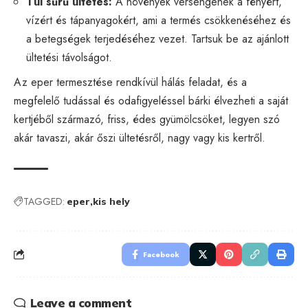
Túl sűrű ültetés:
A növények versengenek a fényért,
vízért és tápanyagokért, ami a termés csökkenéséhez és
a betegségek terjedéséhez vezet. Tartsuk be az ajánlott
ültetési távolságot.
Az eper termesztése rendkívül hálás feladat, és a
megfelelő tudással és odafigyeléssel bárki élvezheti a saját
kertjéből származó, friss, édes gyümölcsöket, legyen szó
akár tavaszi, akár őszi ültetésről, nagy vagy kis kertről.
TAGGED:
eper
kis hely
Facebook
Leave a comment