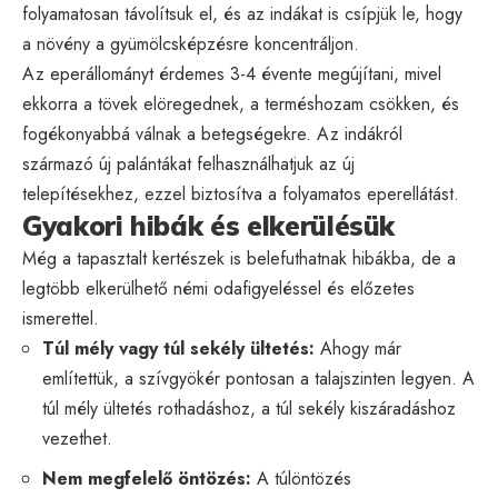
folyamatosan távolítsuk el, és az indákat is csípjük le, hogy
a növény a gyümölcsképzésre koncentráljon.
Az eperállományt érdemes 3-4 évente megújítani, mivel
ekkorra a tövek elöregednek, a terméshozam csökken, és
fogékonyabbá válnak a betegségekre. Az indákról
származó új palántákat felhasználhatjuk az új
telepítésekhez, ezzel biztosítva a folyamatos eperellátást.
Gyakori hibák és elkerülésük
Még a tapasztalt kertészek is belefuthatnak hibákba, de a
legtöbb elkerülhető némi odafigyeléssel és előzetes
ismerettel.
Túl mély vagy túl sekély ültetés:
Ahogy már
említettük, a szívgyökér pontosan a talajszinten legyen. A
túl mély ültetés rothadáshoz, a túl sekély kiszáradáshoz
vezethet.
Nem megfelelő öntözés:
A túlöntözés