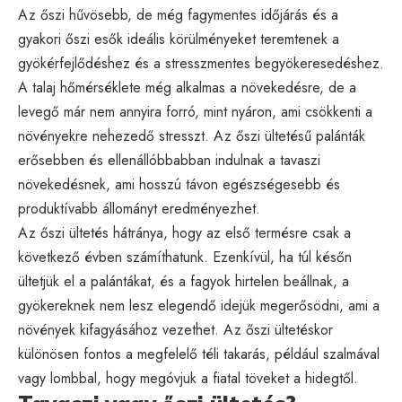
Az őszi hűvösebb, de még fagymentes időjárás és a
gyakori őszi esők ideális körülményeket teremtenek a
gyökérfejlődéshez és a stresszmentes begyökeresedéshez.
A talaj hőmérséklete még alkalmas a növekedésre, de a
levegő már nem annyira forró, mint nyáron, ami csökkenti a
növényekre nehezedő stresszt. Az őszi ültetésű palánták
erősebben és ellenállóbbabban indulnak a tavaszi
növekedésnek, ami hosszú távon egészségesebb és
produktívabb állományt eredményezhet.
Az őszi ültetés hátránya, hogy az első termésre csak a
következő évben számíthatunk. Ezenkívül, ha túl későn
ültetjük el a palántákat, és a fagyok hirtelen beállnak, a
gyökereknek nem lesz elegendő idejük megerősödni, ami a
növények kifagyásához vezethet. Az őszi ültetéskor
különösen fontos a megfelelő téli takarás, például szalmával
vagy lombbal, hogy megóvjuk a fiatal töveket a hidegtől.