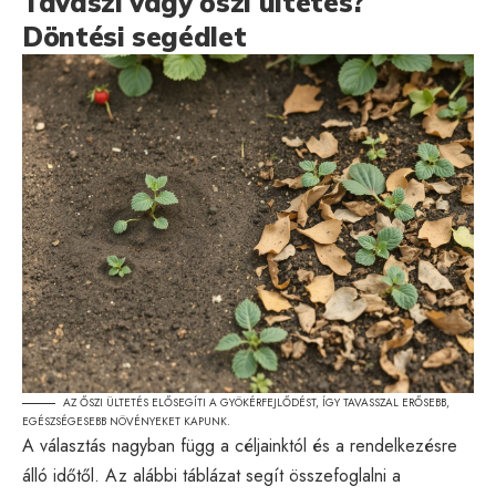
Tavaszi vagy őszi ültetés?
Döntési segédlet
AZ ŐSZI ÜLTETÉS ELŐSEGÍTI A GYÖKÉRFEJLŐDÉST, ÍGY TAVASSZAL ERŐSEBB,
EGÉSZSÉGESEBB NÖVÉNYEKET KAPUNK.
A választás nagyban függ a céljainktól és a rendelkezésre
álló időtől. Az alábbi táblázat segít összefoglalni a