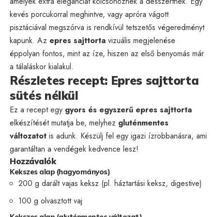
amelyek extra eleganciát kölcsönöznek a desszertnek. Egy
kevés porcukorral meghintve, vagy apróra vágott
pisztáciával megszórva is rendkívül tetszetős végeredményt
kapunk. Az
epres sajttorta
vizuális megjelenése
éppolyan fontos, mint az íze, hiszen az első benyomás már
a tálaláskor kialakul.
Részletes recept: Epres sajttorta
sütés nélkül
Ez a recept egy
gyors és egyszerű epres sajttorta
elkészítését mutatja be, melyhez
gluténmentes
változatot
is adunk. Készülj fel egy igazi ízrobbanásra, ami
garantáltan a vendégek kedvence lesz!
Hozzávalók
Kekszes alap (hagyományos)
200 g darált vajas keksz (pl. háztartási keksz, digestive)
100 g olvasztott vaj
Kekszes alap (gluténmentes változat)