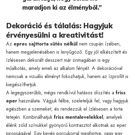
maradjon ki az élményből.”
Dekoráció és tálalás: Hagyjuk
érvényesülni a kreativitást!
Az
epres sajttorta sütés nélkül
nem csupán ízében,
hanem megjelenésében is lenyűgöző. Egy jól elkészített és
ízlésesen dekorált desszert már önmagában is egy
műalkotás, amely emeli az alkalom fényét. A dekorációval
nemcsak a vizuális élményt fokozhatjuk, hanem az ízprofilt is
kiegészíthetjük.
A legegyszerűbb, mégis rendkívül hatásos díszítés a
friss
eper
használata. Vágjuk félbe, szeleteljük fel, vagy hagyjuk
egészben a szemeket, és rendezzük el ízlésesen a torta
tetején. Kombinálhatjuk
friss mentalevelekkel
, amelyek
élénk zöld színükkel gyönyörű kontrasztot alkotnak az eper
pirosságával. Egy kevés porcukorral meghintve, vagy egy