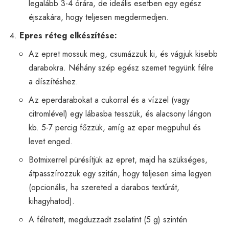
legalább 3-4 órára, de ideális esetben egy egész
éjszakára, hogy teljesen megdermedjen.
Epres réteg elkészítése:
Az epret mossuk meg, csumázzuk ki, és vágjuk kisebb
darabokra. Néhány szép egész szemet tegyünk félre
a díszítéshez.
Az eperdarabokat a cukorral és a vízzel (vagy
citromlével) egy lábasba tesszük, és alacsony lángon
kb. 5-7 percig főzzük, amíg az eper megpuhul és
levet enged.
Botmixerrel pürésítjük az epret, majd ha szükséges,
átpasszírozzuk egy szitán, hogy teljesen sima legyen
(opcionális, ha szereted a darabos textúrát,
kihagyhatod).
A félretett, megduzzadt zselatint (5 g) szintén