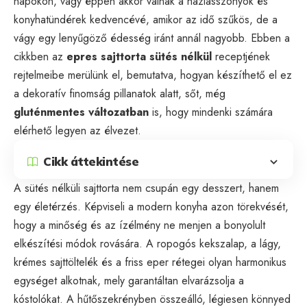
napokon, vagy éppen akkor válnak a háziasszonyok és
konyhatündérek kedvencévé, amikor az idő szűkös, de a
vágy egy lenyűgöző édesség iránt annál nagyobb. Ebben a
cikkben az
epres sajttorta sütés nélkül
receptjének
rejtelmeibe merülünk el, bemutatva, hogyan készíthető el ez
a dekoratív finomság pillanatok alatt, sőt, még
gluténmentes változatban
is, hogy mindenki számára
elérhető legyen az élvezet.
Cikk áttekintése
A sütés nélküli sajttorta nem csupán egy desszert, hanem
egy életérzés. Képviseli a modern konyha azon törekvését,
hogy a minőség és az ízélmény ne menjen a bonyolult
elkészítési módok rovására. A ropogós kekszalap, a lágy,
krémes sajttöltelék és a friss eper rétegei olyan harmonikus
egységet alkotnak, mely garantáltan elvarázsolja a
kóstolókat. A hűtőszekrényben összeálló, légiesen könnyed