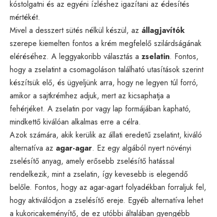
kóstolgatni és az egyéni ízléshez igazítani az édesítés
mértékét.
Mivel a desszert sütés nélkül készül, az
állagjavítók
szerepe kiemelten fontos a krém megfelelő szilárdságának
eléréséhez. A leggyakoribb választás a
zselatin
. Fontos,
hogy a zselatint a csomagoláson található utasítások szerint
készítsük elő, és ügyeljünk arra, hogy ne legyen túl forró,
amikor a sajtkrémhez adjuk, mert az kicsaphatja a
fehérjéket. A zselatin por vagy lap formájában kapható,
mindkettő kiválóan alkalmas erre a célra.
Azok számára, akik kerülik az állati eredetű zselatint, kiváló
alternatíva az
agar-agar
. Ez egy algából nyert növényi
zselésítő anyag, amely erősebb zselésítő hatással
rendelkezik, mint a zselatin, így kevesebb is elegendő
belőle. Fontos, hogy az agar-agart folyadékban forraljuk fel,
hogy aktiválódjon a zselésítő ereje. Egyéb alternatíva lehet
a kukoricakeményítő, de ez utóbbi általában gyengébb