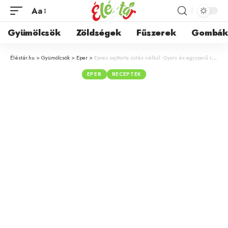
Aa
Gyümölcsök
Zöldségek
Fűszerek
Gombá
Éléstár.hu
>
Gyümölcsök
>
Eper
>
Epres sajttorta sütés nélkül: Gyors és egyszerű recept egy dekoratív édességhez, gluténmentes változatban is
EPER
RECEPTEK