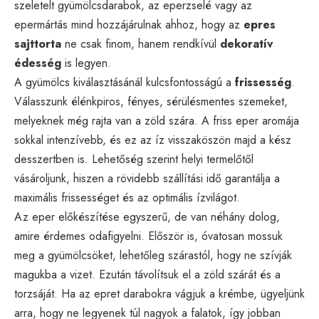
szeletelt gyümölcsdarabok, az eperzselé vagy az
epermártás mind hozzájárulnak ahhoz, hogy az
epres
sajttorta
ne csak finom, hanem rendkívül
dekoratív
édesség
is legyen.
A gyümölcs kiválasztásánál kulcsfontosságú a
frissesség
.
Válasszunk élénkpiros, fényes, sérülésmentes szemeket,
melyeknek még rajta van a zöld szára. A friss eper aromája
sokkal intenzívebb, és ez az íz visszaköszön majd a kész
desszertben is. Lehetőség szerint helyi termelőtől
vásároljunk, hiszen a rövidebb szállítási idő garantálja a
maximális frissességet és az optimális ízvilágot.
Az eper előkészítése egyszerű, de van néhány dolog,
amire érdemes odafigyelni. Először is, óvatosan mossuk
meg a gyümölcsöket, lehetőleg szárastól, hogy ne szívják
magukba a vizet. Ezután távolítsuk el a zöld szárát és a
torzsáját. Ha az epret darabokra vágjuk a krémbe, ügyeljünk
arra, hogy ne legyenek túl nagyok a falatok, így jobban