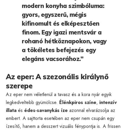
modern konyha szimbóluma:
gyors, egyszerű, mégis
kifinomult és elképesztően
finom. Egy igazi mentsvár a
rohanó hétköznapokon, vagy
a tökéletes befejezés egy
elegáns vacsorához.”
Az eper: A szezonális királynő
szerepe
Az eper nem véletlenül a tavasz és a kora nyár egyik
legkedveltebb gyümölcse.
Élénkpiros színe
,
intenzív
illata
és
édes-savanykás íze
azonnal elvarázsolja az
embert. A sajttorta esetében az eper nem csupán egy
ízesítő, hanem a desszert vizuális fénypontja is. A frissen