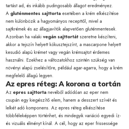
tartást ad, és inkább pudingosabb állagot eredményez.
A
gluténmentes sajttorta
esetében a krém elkészítése
nem különbözik a hagyományos recepttől, mivel a
sajtkrémek és az állagjavítók alapvetően gluténmentesek.
Azonban ha valaki
vegán sajttortát
szeretne készíteni,
akkor a tejszín helyett kókusztejszínt, a mascarpone helyett
kesudió alapú krémet vagy vegán krémsajtot érdemes
használni. Ezekhez a változatokhoz szintén szükség van
növényi alapú zselésítőre, például agar-agarra, hogy a krém
megfelelő állagú legyen.
Az epres réteg: A korona a tortán
Az
epres sajttorta
nevéből adódóan az eper nem
csupán egy kiegészítő elem, hanem a desszert szívét és
lelkét adó komponens. Az epres réteg elkészítése
többféleképpen történhet, és mindegyik variáció egyedi íz-
és vizuális élményt kínál. A cél, hogy az eper frissessége