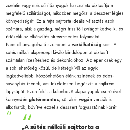
zselatin vagy más sűrítőanyagok használata biztosítja a
megfelelő szilárdságot, miközben megőrzi a desszert légies
könnyedségét. Ez a fajta sajttorta ideális választás azok
számára, akik a gazdag, mégis frissítő ízvilágot kedvelik, és
értékelik az elkészítés stresszmentes folyamatát.
Nem elhanyagolható szempont a
variálhatóság
sem. A
sütés nélküli alaprecept kiváló kiindulópontot biztosít
számtalan ízesítéshez és dekorációhoz. Az eper csak egy
a sok lehetőség közül, de kétségkívül az egyik
legkedveltebb, köszönhetően élénk színének és édes-
savanykás ízének, ami tökéletesen kiegészíti a sajtkrém
lágyságát. Ezen felül, a különböző alapanyagok cseréjével
könnyedén
gluténmentes
, sőt akár
vegán
verziók is
alkothatók, bővítve ezzel a desszert fogyasztóinak körét.
„A sütés nélküli sajttorta a