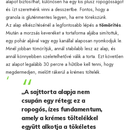
alapot biztosíthat, különösen ha egy kis plusz ropogósságot
és ízt szeretnénk vinni a desszertbe. Fontos, hogy a
granola is gluténmentes legyen, ha erre törekszünk.
Az alap elkészítésénél a legfontosabb lépés a
tömörítés
.
Miután a morzsás keveréket a tortaforma aljába simítottuk,
egy pohár aljával vagy egy kanállal alaposan nyomkodjuk le.
Minél jobban tömörítjük, annál stabilabb lesz az alap, és
annál könnyebben szeletelhetővé válik a torta. Ezt követően
az alapot legalább 30 percre a hűtőbe kell tenni, hogy
megdermedjen, mielőtt rákerül a krémes töltelék.
„A sajttorta alapja nem
csupán egy réteg; ez a
ropogós, ízes fundamentum,
amely a krémes töltelékkel
együtt alkotja a tökéletes