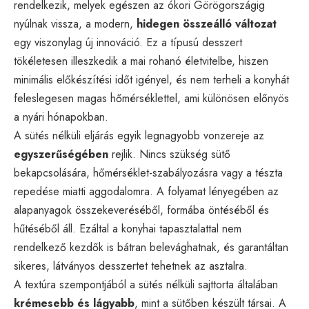
rendelkezik, melyek egészen az ókori Görögországig
nyúlnak vissza, a modern,
hidegen összeálló változat
egy viszonylag új innováció. Ez a típusú desszert
tökéletesen illeszkedik a mai rohanó életvitelbe, hiszen
minimális előkészítési időt igényel, és nem terheli a konyhát
feleslegesen magas hőmérséklettel, ami különösen előnyös
a nyári hónapokban.
A sütés nélküli eljárás egyik legnagyobb vonzereje az
egyszerűségében
rejlik. Nincs szükség sütő
bekapcsolására, hőmérséklet-szabályozásra vagy a tészta
repedése miatti aggodalomra. A folyamat lényegében az
alapanyagok összekeveréséből, formába öntéséből és
hűtéséből áll. Ezáltal a konyhai tapasztalattal nem
rendelkező kezdők is bátran belevághatnak, és garantáltan
sikeres, látványos desszertet tehetnek az asztalra.
A textúra szempontjából a sütés nélküli sajttorta általában
krémesebb és lágyabb
, mint a sütőben készült társai. A