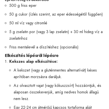
500 g friss eper
50 g cukor (ízlés szerint, az eper édességétől függően)
50 ml víz vagy citromlé
5 g zselatin por (vagy 3 lap zselatin) + 30 ml hideg víz a
zselatinhoz
Friss mentalevél a díszítéshez (opcionális)
Elkészítés lépésről lépésre
Kekszes alap elkészítése:
A kekszet (vagy a gluténmentes alternatívát) késes
aprítóban morzsásra daráljuk.
Az olvasztott vajat (vagy kókuszzsírt) hozzáöntjük, és
alaposan összekeverjük, amíg nedves homok állagú
nem lesz.
Egy 22-24 cm átmérőjű kapcsos tortaforma alját