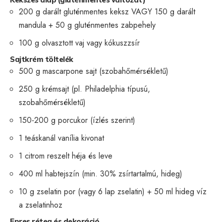
200 g darált gluténmentes keksz VAGY 150 g darált
mandula + 50 g gluténmentes zabpehely
100 g olvasztott vaj vagy kókuszzsír
Sajtkrém töltelék
500 g mascarpone sajt (szobahőmérsékletű)
250 g krémsajt (pl. Philadelphia típusú,
szobahőmérsékletű)
150-200 g porcukor (ízlés szerint)
1 teáskanál vanília kivonat
1 citrom reszelt héja és leve
400 ml habtejszín (min. 30% zsírtartalmú, hideg)
10 g zselatin por (vagy 6 lap zselatin) + 50 ml hideg víz
a zselatinhoz
Epres réteg és dekoráció