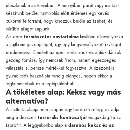
eloszlanak a sajtkrémben. Amennyiben pürét vagy mártást
készítünk belőle, turmixolás előtt érdemes egy kevés
cukorral felforralni, hogy kihozzuk belőle az ízeket, és
sűrűbb állagot kapjunk.
Az eper
természetes savtartalma
kiválóan ellensúlyozza
a sajtkrém gazdagságát, így egy kiegyensúlyozott ízvilágot
eredményez. Emellett az eper a vitaminok és antioxidánsok
gazdag forrása, így nemcsak finom, hanem egészséges
választás is, persze mértékkel fogyasztva. A szezonális
gyümölcsök használata mindig előnyös, hiszen ekkor a
legfinomabbak és a legtáplálóbbak.
A tökéletes alap: Keksz vagy más
alternatíva?
A sajttorta alapja nem csupán egy hordozó réteg; ez adja
meg a desszert
texturális kontrasztját
és gazdagítja az
ízprofilt. A leggyakoribb alap a
darabos keksz és az