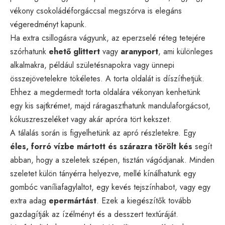
vékony csokoládéforgáccsal megszórva is elegáns
végeredményt kapunk.
Ha extra csillogásra vágyunk, az eperzselé réteg tetejére
szórhatunk
ehető glittert
vagy
aranyport
, ami különleges
alkalmakra, például születésnapokra vagy ünnepi
összejövetelekre tökéletes. A torta oldalát is díszíthetjük.
Ehhez a megdermedt torta oldalára vékonyan kenhetünk
egy kis sajtkrémet, majd ráragaszthatunk mandulaforgácsot,
kókuszreszeléket vagy akár apróra tört kekszet.
A tálalás során is figyelhetünk az apró részletekre. Egy
éles, forró vízbe mártott és szárazra törölt kés
segít
abban, hogy a szeletek szépen, tisztán vágódjanak. Minden
szeletet külön tányérra helyezve, mellé kínálhatunk egy
gombóc vaníliafagylaltot, egy kevés tejszínhabot, vagy egy
extra adag
epermártást
. Ezek a kiegészítők tovább
gazdagítják az ízélményt és a desszert textúráját.