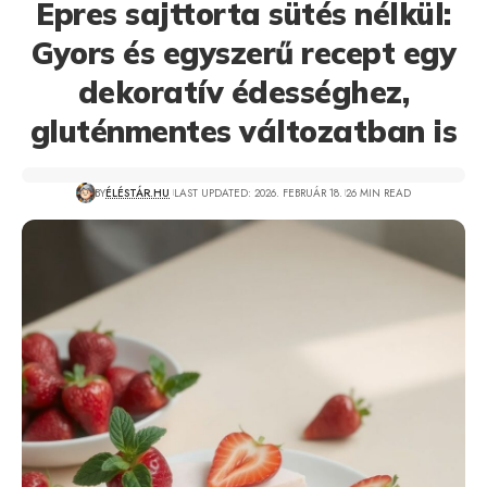
Epres sajttorta sütés nélkül:
Gyors és egyszerű recept egy
dekoratív édességhez,
gluténmentes változatban is
BY
ÉLÉSTÁR.HU
LAST UPDATED: 2026. FEBRUÁR 18.
26 MIN READ