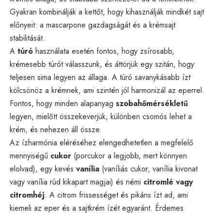
Gyakran kombinálják a kettőt, hogy kihasználják mindkét sajt
előnyeit: a mascarpone gazdagságát és a krémsajt
stabilitását.
A
túró
használata esetén fontos, hogy zsírosabb,
krémesebb túrót válasszunk, és áttörjük egy szitán, hogy
teljesen sima legyen az állaga. A túró savanykásabb ízt
kölcsönöz a krémnek, ami szintén jól harmonizál az eperrel.
Fontos, hogy minden alapanyag
szobahőmérsékletű
legyen, mielőtt összekeverjük, különben csomós lehet a
krém, és nehezen áll össze.
Az ízharmónia eléréséhez elengedhetetlen a megfelelő
mennyiségű
cukor
(porcukor a legjobb, mert könnyen
elolvad), egy kevés
vanília
(vaníliás cukor, vanília kivonat
vagy vanília rúd kikapart magjai) és némi
citromlé vagy
citromhéj
. A citrom frissességet és pikáns ízt ad, ami
kiemeli az eper és a sajtkrém ízét egyaránt. Érdemes