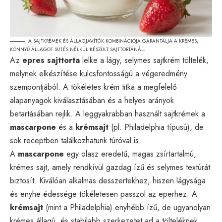
A SAJTKRÉMEK ÉS ÁLLAGJAVÍTÓK KOMBINÁCIÓJA GARANTÁLJA A KRÉMES,
KÖNNYŰ ÁLLAGOT SÜTÉS NÉLKÜL KÉSZÜLT SAJTTORTÁNÁL.
Az
epres sajttorta
lelke a lágy, selymes sajtkrém töltelék,
melynek elkészítése kulcsfontosságú a végeredmény
szempontjából. A tökéletes krém titka a megfelelő
alapanyagok kiválasztásában és a helyes arányok
betartásában rejlik. A leggyakrabban használt sajtkrémek a
mascarpone
és a
krémsajt
(pl. Philadelphia típusú), de
sok receptben találkozhatunk túróval is.
A
mascarpone
egy olasz eredetű, magas zsírtartalmú,
krémes sajt, amely rendkívül gazdag ízű és selymes textúrát
biztosít. Kiválóan alkalmas desszertekhez, hiszen lágysága
és enyhe édessége tökéletesen passzol az eperhez. A
krémsajt
(mint a Philadelphia) enyhébb ízű, de ugyanolyan
krémes állagú, és stabilabb szerkezetet ad a tölteléknek.