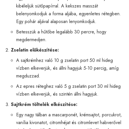
kibéleljük sütőpapírral. A kekszes masszát
belenyomkodjuk a forma aljába, egyenletes rétegben.
Egy pohár aljával alaposan lenyomkodjuk.
Betesszük a hűtőbe legalább 30 percre, hogy
megdermedjen.
Zselatin előkészítése:
A sajtkrémhez való 10 g zselatin port 50 ml hideg
vízben elkeverjük, és állni hagyjuk 5-10 percig, amíg
megduzzad.
Az epres réteghez való 5 g zselatin port 30 ml hideg
vízben elkeverjük, és szintén állni hagyjuk.
Sajtkrém töltelék elkészítése:
Egy nagy tálban a mascarponét, krémsajtot, porcukrot,
vanília kivonatot, citromhéjat és citromlevet habverővel