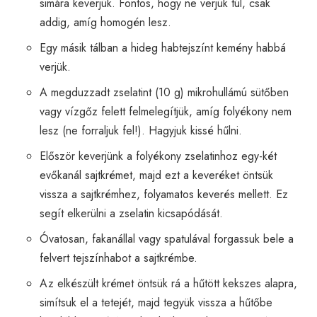
simára keverjük. Fontos, hogy ne verjük túl, csak
addig, amíg homogén lesz.
Egy másik tálban a hideg habtejszínt kemény habbá
verjük.
A megduzzadt zselatint (10 g) mikrohullámú sütőben
vagy vízgőz felett felmelegítjük, amíg folyékony nem
lesz (ne forraljuk fel!). Hagyjuk kissé hűlni.
Először keverjünk a folyékony zselatinhoz egy-két
evőkanál sajtkrémet, majd ezt a keveréket öntsük
vissza a sajtkrémhez, folyamatos keverés mellett. Ez
segít elkerülni a zselatin kicsapódását.
Óvatosan, fakanállal vagy spatulával forgassuk bele a
felvert tejszínhabot a sajtkrémbe.
Az elkészült krémet öntsük rá a hűtött kekszes alapra,
simítsuk el a tetejét, majd tegyük vissza a hűtőbe