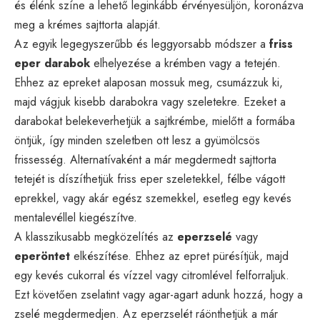
és élénk színe a lehető leginkább érvényesüljön, koronázva
meg a krémes sajttorta alapját.
Az egyik legegyszerűbb és leggyorsabb módszer a
friss
eper darabok
elhelyezése a krémben vagy a tetején.
Ehhez az epreket alaposan mossuk meg, csumázzuk ki,
majd vágjuk kisebb darabokra vagy szeletekre. Ezeket a
darabokat belekeverhetjük a sajtkrémbe, mielőtt a formába
öntjük, így minden szeletben ott lesz a gyümölcsös
frissesség. Alternatívaként a már megdermedt sajttorta
tetejét is díszíthetjük friss eper szeletekkel, félbe vágott
eprekkel, vagy akár egész szemekkel, esetleg egy kevés
mentalevéllel kiegészítve.
A klasszikusabb megközelítés az
eperzselé
vagy
eperöntet
elkészítése. Ehhez az epret pürésítjük, majd
egy kevés cukorral és vízzel vagy citromlével felforraljuk.
Ezt követően zselatint vagy agar-agart adunk hozzá, hogy a
zselé megdermedjen. Az eperzselét ráönthetjük a már