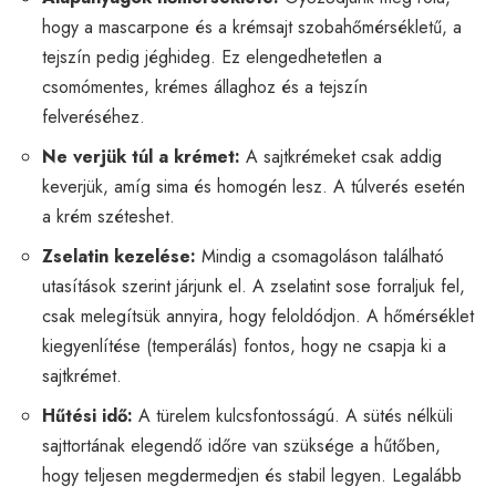
hogy a mascarpone és a krémsajt szobahőmérsékletű, a
tejszín pedig jéghideg. Ez elengedhetetlen a
csomómentes, krémes állaghoz és a tejszín
felveréséhez.
Ne verjük túl a krémet:
A sajtkrémeket csak addig
keverjük, amíg sima és homogén lesz. A túlverés esetén
a krém széteshet.
Zselatin kezelése:
Mindig a csomagoláson található
utasítások szerint járjunk el. A zselatint sose forraljuk fel,
csak melegítsük annyira, hogy feloldódjon. A hőmérséklet
kiegyenlítése (temperálás) fontos, hogy ne csapja ki a
sajtkrémet.
Hűtési idő:
A türelem kulcsfontosságú. A sütés nélküli
sajttortának elegendő időre van szüksége a hűtőben,
hogy teljesen megdermedjen és stabil legyen. Legalább