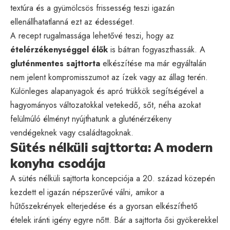
textúra és a gyümölcsös frissesség teszi igazán
ellenállhatatlanná ezt az édességet.
A recept rugalmassága lehetővé teszi, hogy az
ételérzékenységgel élők
is bátran fogyaszthassák. A
gluténmentes sajttorta
elkészítése ma már egyáltalán
nem jelent kompromisszumot az ízek vagy az állag terén.
Különleges alapanyagok és apró trükkök segítségével a
hagyományos változatokkal vetekedő, sőt, néha azokat
felülmúló élményt nyújthatunk a gluténérzékeny
vendégeknek vagy családtagoknak.
Sütés nélküli sajttorta: A modern
konyha csodája
A sütés nélküli sajttorta koncepciója a 20. század közepén
kezdett el igazán népszerűvé válni, amikor a
hűtőszekrények elterjedése és a gyorsan elkészíthető
ételek iránti igény egyre nőtt. Bár a sajttorta ősi gyökerekkel