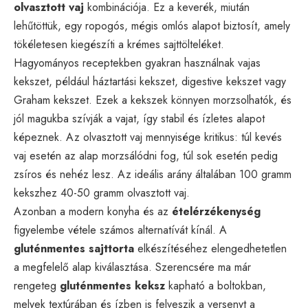
olvasztott vaj
kombinációja. Ez a keverék, miután
lehűtöttük, egy ropogós, mégis omlós alapot biztosít, amely
tökéletesen kiegészíti a krémes sajttölteléket.
Hagyományos receptekben gyakran használnak vajas
kekszet, például háztartási kekszet, digestive kekszet vagy
Graham kekszet. Ezek a kekszek könnyen morzsolhatók, és
jól magukba szívják a vajat, így stabil és ízletes alapot
képeznek. Az olvasztott vaj mennyisége kritikus: túl kevés
vaj esetén az alap morzsálódni fog, túl sok esetén pedig
zsíros és nehéz lesz. Az ideális arány általában 100 gramm
kekszhez 40-50 gramm olvasztott vaj.
Azonban a modern konyha és az
ételérzékenység
figyelembe vétele számos alternatívát kínál. A
gluténmentes sajttorta
elkészítéséhez elengedhetetlen
a megfelelő alap kiválasztása. Szerencsére ma már
rengeteg
gluténmentes keksz
kapható a boltokban,
melyek textúrában és ízben is felveszik a versenyt a