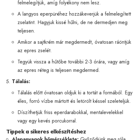
felmelegítjük, amíg folyékony nem lesz.
A langyos eperpüréhez hozzákeverjük a felmelegített
zselatint. Hagyjuk kissé hűlni, de ne dermedjen meg
teljesen.
Amikor a sajtkrém már megdermedt, óvatosan ráöntjük
az epres zselét.
Tegyük vissza a hűtőbe további 2-3 órára, vagy amíg
az epres réteg is teljesen megdermed.
Tálalás:
Tálalás előtt óvatosan oldjuk ki a tortát a formából. Egy
éles, forró vízbe mártott és letörölt késsel szeleteljük.
Díszíthetjük friss eperdarabokkal, mentalevelekkel
vagy egy kevés porcukorral.
Tippek a sikeres elkészítéshez
Alapanyagok hőmérséklete:
Győződjünk meg róla,