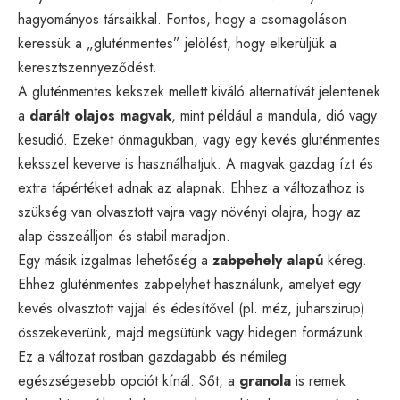
hagyományos társaikkal. Fontos, hogy a csomagoláson
keressük a „gluténmentes” jelölést, hogy elkerüljük a
keresztszennyeződést.
A gluténmentes kekszek mellett kiváló alternatívát jelentenek
a
darált olajos magvak
, mint például a mandula, dió vagy
kesudió. Ezeket önmagukban, vagy egy kevés gluténmentes
keksszel keverve is használhatjuk. A magvak gazdag ízt és
extra tápértéket adnak az alapnak. Ehhez a változathoz is
szükség van olvasztott vajra vagy növényi olajra, hogy az
alap összeálljon és stabil maradjon.
Egy másik izgalmas lehetőség a
zabpehely alapú
kéreg.
Ehhez gluténmentes zabpelyhet használunk, amelyet egy
kevés olvasztott vajjal és édesítővel (pl. méz, juharszirup)
összekeverünk, majd megsütünk vagy hidegen formázunk.
Ez a változat rostban gazdagabb és némileg
egészségesebb opciót kínál. Sőt, a
granola
is remek