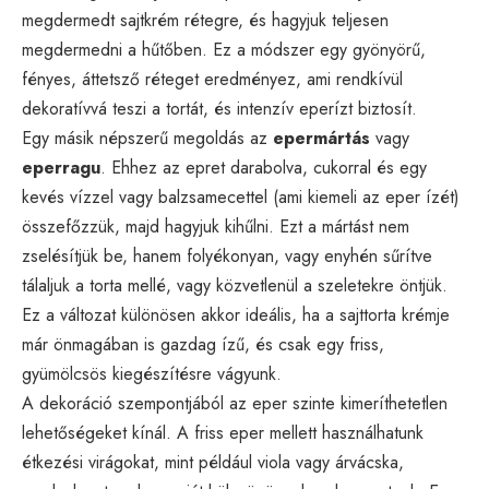
megdermedt sajtkrém rétegre, és hagyjuk teljesen
megdermedni a hűtőben. Ez a módszer egy gyönyörű,
fényes, áttetsző réteget eredményez, ami rendkívül
dekoratívvá teszi a tortát, és intenzív eperízt biztosít.
Egy másik népszerű megoldás az
epermártás
vagy
eperragu
. Ehhez az epret darabolva, cukorral és egy
kevés vízzel vagy balzsamecettel (ami kiemeli az eper ízét)
összefőzzük, majd hagyjuk kihűlni. Ezt a mártást nem
zselésítjük be, hanem folyékonyan, vagy enyhén sűrítve
tálaljuk a torta mellé, vagy közvetlenül a szeletekre öntjük.
Ez a változat különösen akkor ideális, ha a sajttorta krémje
már önmagában is gazdag ízű, és csak egy friss,
gyümölcsös kiegészítésre vágyunk.
A dekoráció szempontjából az eper szinte kimeríthetetlen
lehetőségeket kínál. A friss eper mellett használhatunk
étkezési virágokat, mint például viola vagy árvácska,