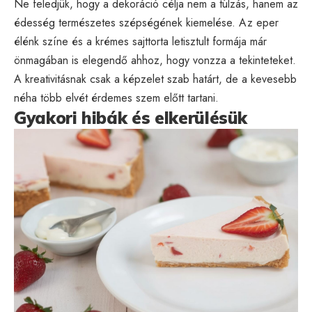
Ne feledjük, hogy a dekoráció célja nem a túlzás, hanem az
édesség természetes szépségének kiemelése. Az eper
élénk színe és a krémes sajttorta letisztult formája már
önmagában is elegendő ahhoz, hogy vonzza a tekinteteket.
A kreativitásnak csak a képzelet szab határt, de a kevesebb
néha több elvét érdemes szem előtt tartani.
Gyakori hibák és elkerülésük