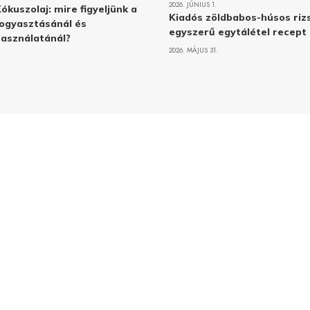
2026. JÚNIUS 1.
ókuszolaj: mire figyeljünk a
Kiadós zöldbabos-húsos rizs
ogyasztásánál és
egyszerű egytálétel recept
asználatánál?
2026. MÁJUS 31.
Adatvé