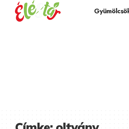
Gyümölcsö
Címke:
oltvány