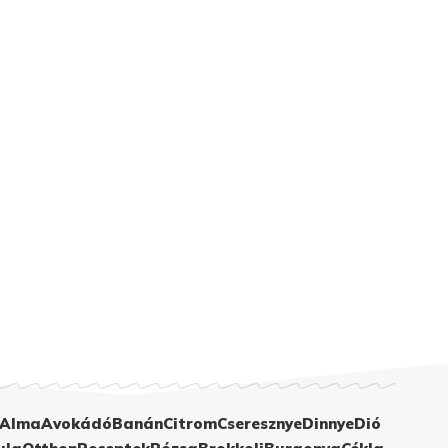
Alma
Avokádó
Banán
Citrom
Cseresznye
Dinnye
Dió