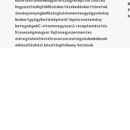
kalória
vitamin
Magyarország
recept
tartósítás
K
fagyasztás
fajták
főzés
kertészkedés
kert
tünetek
f
ásványianyag
befőzés
gluténmentes
gyógynövény
h
biokert
gyógyhatás
lépésről lépésre
sütemény
betegségek
C-vitamin
egyszerű recept
emésztés
frissesség
magyar fajta
vegyszermentes
méregtelenítés
télire
vacsora
virágzás
babáknak
elkészítés
házi készítés
jótékony hatások
© 2025 - Elestar.hu