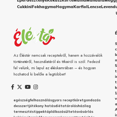
Eper
Gesztenye
Kókusz
Körte
Málna
Mandula
Megg
Cukkini
Fokhagyma
Hagyma
Karfiol
Lencse
Levend
c
b
Az Éléstár nemcsak receptekről, hanem a hozzávalók
n
történetéről, használatáról és titkairól is szól. Fedezd
5
fel velünk, mi lapul az éléskamrában – és hogyan
hozhatod ki belőle a legtöbbet!
i
t
k
1
v
egészség
felhasználás
gyors recept
köret
gondozás
a
desszert
jótékony hatás
diéta
tárolás
házilag
A
termesztés
tippek
táplálkozás
ültetés
vásárlás
i