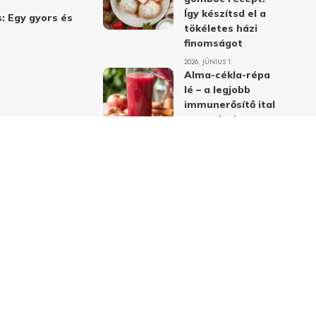
Így készítsd el a
: Egy gyors és
tökéletes házi
finomságot
2026. JÚNIUS 1.
Alma-cékla-répa
lé – a legjobb
immunerősítő ital
receptje és
hatásai
2026. JÚNIUS 1.
Almás-mákos
sütemények: A
legjobb receptek
a klasszikus
ízpárosítással
2026. MÁJUS 31.
delmi nyilatkozat
Felhasználási feltételek
Kapcsolat