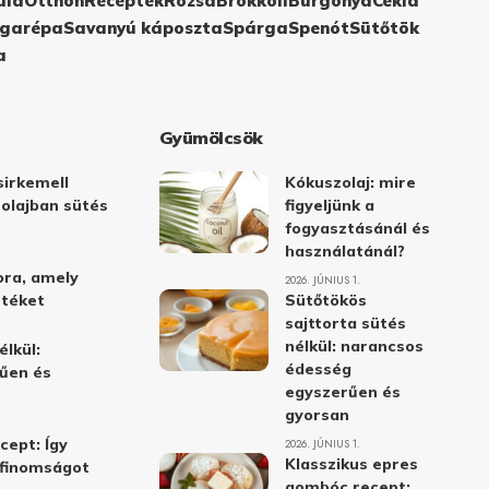
ula
Otthon
Receptek
Rózsa
Brokkoli
Burgonya
Cékla
garépa
Savanyú káposzta
Spárga
Spenót
Sütőtök
a
Gyümölcsök
irkemell
Kókuszolaj: mire
 olajban sütés
figyeljünk a
fogyasztásánál és
használatánál?
ora, amely
2026. JÚNIUS 1.
stéket
Sütőtökös
sajttorta sütés
nélkül: narancsos
élkül:
édesség
űen és
egyszerűen és
gyorsan
cept: Így
2026. JÚNIUS 1.
Klasszikus epres
i finomságot
gombóc recept: