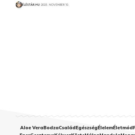
ÉLÉSTÁR.HU
2025. NOVEMBER 10.
Aloe Vera
Bodza
Család
Egészség
Élelem
Életmód