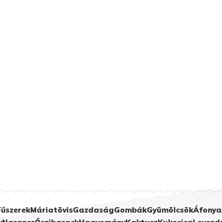
Fűszerek
Máriatövis
Gazdaság
Gombák
Gyümölcsök
Áfonya