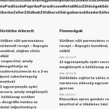
y
Narancs
Őszibarack
Hagyomány
Kaktusz
Kukorica
Levend
ula
Padlizsán
Paprika
Paradicsom
Retek
Rizs
Zöldségek
Sár
Uborka
Zeller
Zöldbab
Zöldborsó
Sárgabarack
Szeder
Szilv
Éléstárba érkezett
Finomságok
Sütőben sült parmezános
Sütőben sült parmezános cs
sirkemell recept – Ropogós
recept – Ropogós bundával,
undával, olajban sütés
nélkül
élkül
2026. JÚLIUS 31.
 szuperétel, amely
13 egyserpenyős nyári vacs
támogathatja az
megkönnyíti a hétköznap e
nzulinrezisztencia és a 2-es
2026. JÚLIUS 10.
ípusú cukorbetegség
Sütőtökös sajttorta sütés n
ezelését
narancsos édesség egyszer
3 egyserpenyős nyári
gyorsan
acsora, amely megkönnyíti
2026. JÚNIUS 1.
 hétköznap estéket
Klasszikus epres gombóc re
 diszgráfia hatása az
készítsd el a tökéletes ház
skolai teljesítményre