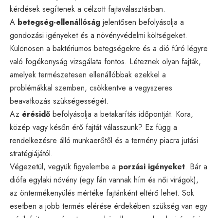
kérdések segítenek a célzott fajtaválasztásban.
A
betegség-ellenállóság
jelentősen befolyásolja a
gondozási igényeket és a növényvédelmi költségeket.
Különösen a baktériumos betegségekre és a dió fúró légyre
való fogékonyság vizsgálata fontos. Léteznek olyan fajták,
amelyek természetesen ellenállóbbak ezekkel a
problémákkal szemben, csökkentve a vegyszeres
beavatkozás szükségességét.
Az
érésidő
befolyásolja a betakarítás időpontját. Kora,
közép vagy későn érő fajtát válasszunk? Ez függ a
rendelkezésre álló munkaerőtől és a termény piacra jutási
stratégiájától.
Végezetül, vegyük figyelembe a
porzási igényeket
. Bár a
diófa egylaki növény (egy fán vannak hím és női virágok),
az öntermékenyülés mértéke fajtánként eltérő lehet. Sok
esetben a jobb termés elérése érdekében szükség van egy