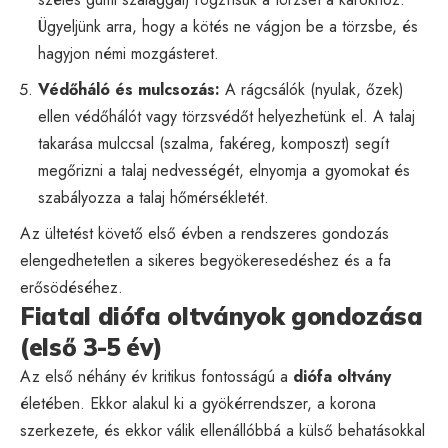
Ügyeljünk arra, hogy a kötés ne vágjon be a törzsbe, és
hagyjon némi mozgásteret.
Védőháló és mulcsozás:
A rágcsálók (nyulak, őzek)
ellen védőhálót vagy törzsvédőt helyezhetünk el. A talaj
takarása mulccsal (szalma, fakéreg, komposzt) segít
megőrizni a talaj nedvességét, elnyomja a gyomokat és
szabályozza a talaj hőmérsékletét.
Az ültetést követő első évben a rendszeres gondozás
elengedhetetlen a sikeres begyökeresedéshez és a fa
erősödéséhez.
Fiatal diófa oltványok gondozása
(első 3-5 év)
Az első néhány év kritikus fontosságú a
diófa oltvány
életében. Ekkor alakul ki a gyökérrendszer, a korona
szerkezete, és ekkor válik ellenállóbbá a külső behatásokkal