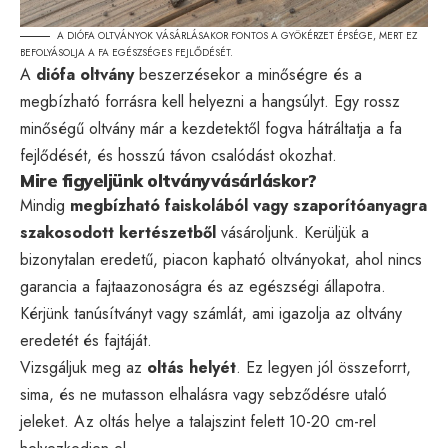
A DIÓFA OLTVÁNYOK VÁSÁRLÁSAKOR FONTOS A GYÖKÉRZET ÉPSÉGE, MERT EZ
BEFOLYÁSOLJA A FA EGÉSZSÉGES FEJLŐDÉSÉT.
A
diófa oltvány
beszerzésekor a minőségre és a
megbízható forrásra kell helyezni a hangsúlyt. Egy rossz
minőségű oltvány már a kezdetektől fogva hátráltatja a fa
fejlődését, és hosszú távon csalódást okozhat.
Mire figyeljünk oltványvásárláskor?
Mindig
megbízható faiskolából vagy szaporítóanyagra
szakosodott kertészetből
vásároljunk. Kerüljük a
bizonytalan eredetű, piacon kapható oltványokat, ahol nincs
garancia a fajtaazonoságra és az egészségi állapotra.
Kérjünk tanúsítványt vagy számlát, ami igazolja az oltvány
eredetét és fajtáját.
Vizsgáljuk meg az
oltás helyét
. Ez legyen jól összeforrt,
sima, és ne mutasson elhalásra vagy sebződésre utaló
jeleket. Az oltás helye a talajszint felett 10-20 cm-rel