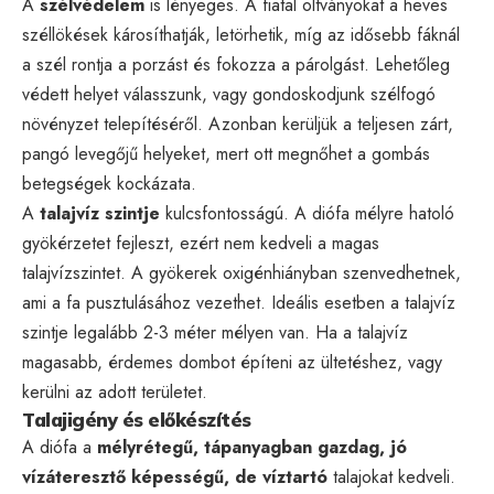
A
szélvédelem
is lényeges. A fiatal oltványokat a heves
széllökések károsíthatják, letörhetik, míg az idősebb fáknál
a szél rontja a porzást és fokozza a párolgást. Lehetőleg
védett helyet válasszunk, vagy gondoskodjunk szélfogó
növényzet telepítéséről. Azonban kerüljük a teljesen zárt,
pangó levegőjű helyeket, mert ott megnőhet a gombás
betegségek kockázata.
A
talajvíz szintje
kulcsfontosságú. A diófa mélyre hatoló
gyökérzetet fejleszt, ezért nem kedveli a magas
talajvízszintet. A gyökerek oxigénhiányban szenvedhetnek,
ami a fa pusztulásához vezethet. Ideális esetben a talajvíz
szintje legalább 2-3 méter mélyen van. Ha a talajvíz
magasabb, érdemes dombot építeni az ültetéshez, vagy
kerülni az adott területet.
Talajigény és előkészítés
A diófa a
mélyrétegű, tápanyagban gazdag, jó
vízáteresztő képességű, de víztartó
talajokat kedveli.