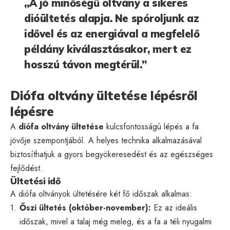
„A jó minőségű oltvány a sikeres
dióültetés alapja. Ne spóroljunk az
idővel és az energiával a megfelelő
példány kiválasztásakor, mert ez
hosszú távon megtérül.”
Diófa oltvány ültetése lépésről
lépésre
A
diófa oltvány ültetése
kulcsfontosságú lépés a fa
jövője szempontjából. A helyes technika alkalmazásával
biztosíthatjuk a gyors begyökeresedést és az egészséges
fejlődést.
Ültetési idő
A diófa oltványok ültetésére két fő időszak alkalmas:
Őszi ültetés (október-november):
Ez az ideális
időszak, mivel a talaj még meleg, és a fa a téli nyugalmi