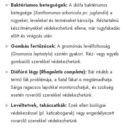
Baktériumos betegségek:
A diófa baktériumos
betegsége (
Xanthomonas arboricola pv. juglandis
) a
rügyeket, leveleket és terméseket károsítja. Réztartalmú
készítményekkel védekezhetünk ellene, már rügyfakadás
előtt és virágzás után.
Gombás fertőzések:
A gnomóniás levélfoltosság
(
Gnomonia leptostyla
) szintén gyakori. Réz- vagy egyéb
gombaölő szerekkel védekezhetünk.
Diófúró légy (
Rhagoletis completa
):
Bár inkább a
termő fák problémája, a fiatal fákat is megtámadhatja.
Sárga ragacsos lapokkal monitorozhatjuk, és szükség
esetén rovarölő szerekkel védekezhetünk.
Levéltetvek, takácsatkák:
Ezek ellen biológiai
védekezéssel (pl. katicabogarak) vagy engedélyezett
rovarölő szerekkel védekezhetünk.