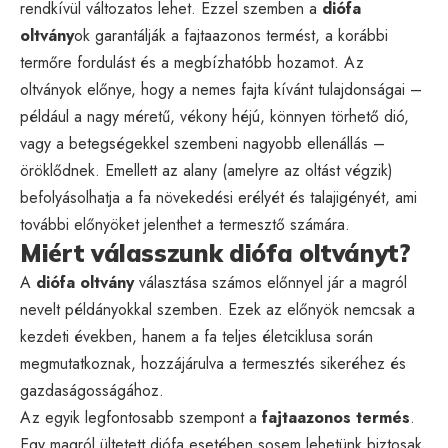
rendkívül változatos lehet. Ezzel szemben a
diófa
oltvány
ok garantálják a fajtaazonos termést, a korábbi
termőre fordulást és a megbízhatóbb hozamot. Az
oltványok előnye, hogy a nemes fajta kívánt tulajdonságai –
például a nagy méretű, vékony héjú, könnyen törhető dió,
vagy a betegségekkel szembeni nagyobb ellenállás –
öröklődnek. Emellett az alany (amelyre az oltást végzik)
befolyásolhatja a fa növekedési erélyét és talajigényét, ami
további előnyöket jelenthet a termesztő számára.
Miért válasszunk diófa oltványt?
A
diófa oltvány
választása számos előnnyel jár a magról
nevelt példányokkal szemben. Ezek az előnyök nemcsak a
kezdeti években, hanem a fa teljes életciklusa során
megmutatkoznak, hozzájárulva a termesztés sikeréhez és
gazdaságosságához.
Az egyik legfontosabb szempont a
fajtaazonos termés
.
Egy magról ültetett diófa esetében sosem lehetünk biztosak