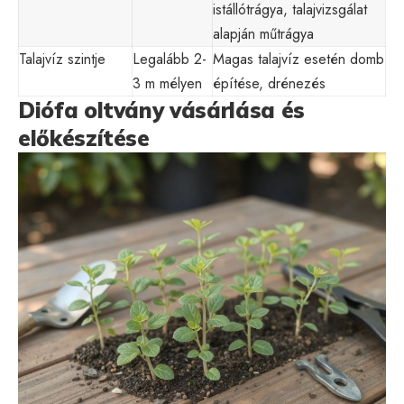
istállótrágya, talajvizsgálat
alapján műtrágya
Talajvíz szintje
Legalább 2-
Magas talajvíz esetén domb
3 m mélyen
építése, drénezés
Diófa oltvány vásárlása és
előkészítése