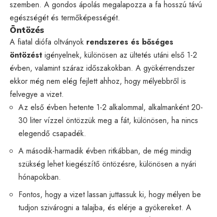
szemben. A gondos ápolás megalapozza a fa hosszú távú
egészségét és termőképességét.
Öntözés
A fiatal diófa oltványok
rendszeres és bőséges
öntözést
igényelnek, különösen az ültetés utáni első 1-2
évben, valamint száraz időszakokban. A gyökérrendszer
ekkor még nem elég fejlett ahhoz, hogy mélyebbről is
felvegye a vizet.
Az első évben hetente 1-2 alkalommal, alkalmanként 20-
30 liter vízzel öntözzük meg a fát, különösen, ha nincs
elegendő csapadék.
A második-harmadik évben ritkábban, de még mindig
szükség lehet kiegészítő öntözésre, különösen a nyári
hónapokban.
Fontos, hogy a vizet lassan juttassuk ki, hogy mélyen be
tudjon szivárogni a talajba, és elérje a gyökereket. A