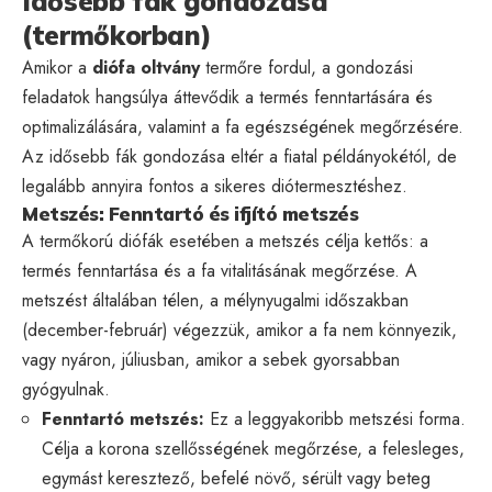
Idősebb fák gondozása
(termőkorban)
Amikor a
diófa oltvány
termőre fordul, a gondozási
feladatok hangsúlya áttevődik a termés fenntartására és
optimalizálására, valamint a fa egészségének megőrzésére.
Az idősebb fák gondozása eltér a fiatal példányokétól, de
legalább annyira fontos a sikeres diótermesztéshez.
Metszés: Fenntartó és ifjító metszés
A termőkorú diófák esetében a metszés célja kettős: a
termés fenntartása és a fa vitalitásának megőrzése. A
metszést általában télen, a mélynyugalmi időszakban
(december-február) végezzük, amikor a fa nem könnyezik,
vagy nyáron, júliusban, amikor a sebek gyorsabban
gyógyulnak.
Fenntartó metszés:
Ez a leggyakoribb metszési forma.
Célja a korona szellősségének megőrzése, a felesleges,
egymást keresztező, befelé növő, sérült vagy beteg