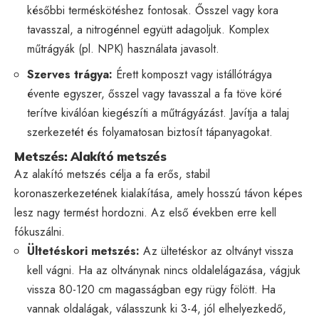
későbbi terméskötéshez fontosak. Ősszel vagy kora
tavasszal, a nitrogénnel együtt adagoljuk. Komplex
műtrágyák (pl. NPK) használata javasolt.
Szerves trágya:
Érett komposzt vagy istállótrágya
évente egyszer, ősszel vagy tavasszal a fa töve köré
terítve kiválóan kiegészíti a műtrágyázást. Javítja a talaj
szerkezetét és folyamatosan biztosít tápanyagokat.
Metszés: Alakító metszés
Az alakító metszés célja a fa erős, stabil
koronaszerkezetének kialakítása, amely hosszú távon képes
lesz nagy termést hordozni. Az első években erre kell
fókuszálni.
Ültetéskori metszés:
Az ültetéskor az oltványt vissza
kell vágni. Ha az oltványnak nincs oldalelágazása, vágjuk
vissza 80-120 cm magasságban egy rügy fölött. Ha
vannak oldalágak, válasszunk ki 3-4, jól elhelyezkedő,