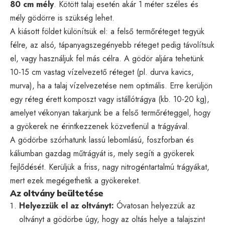
80 cm mély
. Kötött talaj esetén akár 1 méter széles és
mély gödörre is szükség lehet.
A kiásott földet különítsük el: a felső termőréteget tegyük
félre, az alsó, tápanyagszegényebb réteget pedig távolítsuk
el, vagy használjuk fel más célra. A gödör aljára tehetünk
10-15 cm vastag vízelvezető réteget (pl. durva kavics,
murva), ha a talaj vízelvezetése nem optimális. Erre kerüljön
egy réteg érett komposzt vagy istállótrágya (kb. 10-20 kg),
amelyet vékonyan takarjunk be a felső termőréteggel, hogy
a gyökerek ne érintkezzenek közvetlenül a trágyával.
A gödörbe szórhatunk lassú lebomlású, foszforban és
káliumban gazdag műtrágyát is, mely segíti a gyökerek
fejlődését. Kerüljük a friss, nagy nitrogéntartalmú trágyákat,
mert ezek megégethetik a gyökereket.
Az oltvány beültetése
Helyezzük el az oltványt:
Óvatosan helyezzük az
oltványt a gödörbe úgy, hogy az oltás helye a talajszint