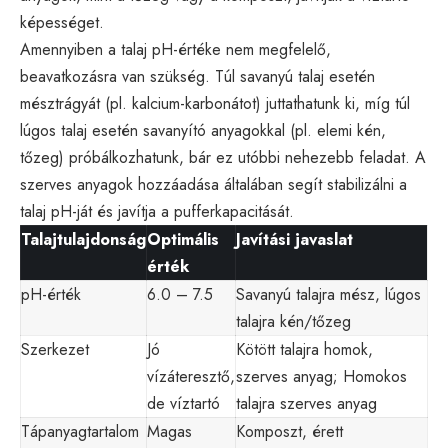
képességet.
Amennyiben a talaj pH-értéke nem megfelelő,
beavatkozásra van szükség. Túl savanyú talaj esetén
mésztrágyát (pl. kalcium-karbonátot) juttathatunk ki, míg túl
lúgos talaj esetén savanyító anyagokkal (pl. elemi kén,
tőzeg) próbálkozhatunk, bár ez utóbbi nehezebb feladat. A
szerves anyagok hozzáadása általában segít stabilizálni a
talaj pH-ját és javítja a pufferkapacitását.
Talajtulajdonság
Optimális
Javítási javaslat
érték
pH-érték
6.0 – 7.5
Savanyú talajra mész, lúgos
talajra kén/tőzeg
Szerkezet
Jó
Kötött talajra homok,
vízáteresztő,
szerves anyag; Homokos
de víztartó
talajra szerves anyag
Tápanyagtartalom
Magas
Komposzt, érett