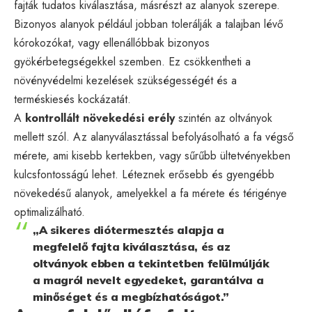
fajták tudatos kiválasztása, másrészt az alanyok szerepe.
Bizonyos alanyok például jobban tolerálják a talajban lévő
kórokozókat, vagy ellenállóbbak bizonyos
gyökérbetegségekkel szemben. Ez csökkentheti a
növényvédelmi kezelések szükségességét és a
terméskiesés kockázatát.
A
kontrollált növekedési erély
szintén az oltványok
mellett szól. Az alanyválasztással befolyásolható a fa végső
mérete, ami kisebb kertekben, vagy sűrűbb ültetvényekben
kulcsfontosságú lehet. Léteznek erősebb és gyengébb
növekedésű alanyok, amelyekkel a fa mérete és térigénye
optimalizálható.
„A sikeres diótermesztés alapja a
megfelelő fajta kiválasztása, és az
oltványok ebben a tekintetben felülmúlják
a magról nevelt egyedeket, garantálva a
minőséget és a megbízhatóságot.”