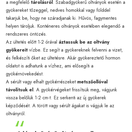
a megfelelő
tárolásról
. Szabadgyökerű oltványok esetén a
gyökereket tőzeggel, nedves homokkal vagy földdel
takarjuk be, hogy ne száradjanak ki. Hűvös, fagymentes
helyen tároljuk. Konténeres oltványok esetében elegendő a
rendszeres öntözés.
Az ültetés előtt 1-2 órával
áztassuk be az oltvány
gyökereit
vízbe. Ez segít a gyökereknek felvenni a vizet,
és felkészíti őket az ültetésre. Akár gyökereztető hormon
oldatot is adhatunk a vízhez, ami elősegíti a
gyökérnövekedést.
A sérült vagy elhalt gyökérrészeket
metszőollóval
távolítsuk el
. A gyökérvégeket frissítsük meg, vágjunk
vissza belőlük 1-2 cm-t. Ez serkenti az új gyökerek
képződését. A törött vagy sérült ágakat is vágjuk le az
oltványról.