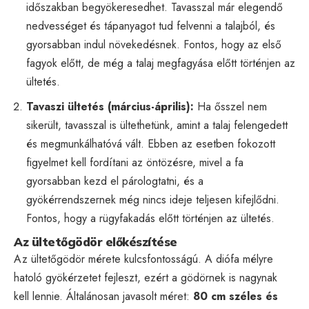
időszakban begyökeresedhet. Tavasszal már elegendő
nedvességet és tápanyagot tud felvenni a talajból, és
gyorsabban indul növekedésnek. Fontos, hogy az első
fagyok előtt, de még a talaj megfagyása előtt történjen az
ültetés.
Tavaszi ültetés (március-április):
Ha ősszel nem
sikerült, tavasszal is ültethetünk, amint a talaj felengedett
és megmunkálhatóvá vált. Ebben az esetben fokozott
figyelmet kell fordítani az öntözésre, mivel a fa
gyorsabban kezd el párologtatni, és a
gyökérrendszernek még nincs ideje teljesen kifejlődni.
Fontos, hogy a rügyfakadás előtt történjen az ültetés.
Az ültetőgödör előkészítése
Az ültetőgödör mérete kulcsfontosságú. A diófa mélyre
hatoló gyökérzetet fejleszt, ezért a gödörnek is nagynak
kell lennie. Általánosan javasolt méret:
80 cm széles és