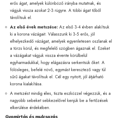
erős ágat, amelyek különböző irányba mutatnak, és
vágjuk vissza azokat 2-3 rügyre. A többi ágat tőből
távolítsuk el.
Az első évek metszése:
Az első 3-4 évben alakítsuk
ki a korona vázágait. Válasszunk ki 3-5 erős, jól
elhelyezkedő vázágat, amelyek egyenletesen oszlanak el
a törzs körül, és megfelelő szögben ágaznak el. Ezeket
a vázágakat vágjuk vissza évente körülbelül
egyharmadukkal, hogy elágazásra serkentsük őket. A
fölösleges, befelé növő, egymást keresztező vagy túl
sűrű ágakat távolítsuk el. Cél egy nyitott, jól átjárható
korona kialakítása.
A metszést mindig éles, tiszta eszközzel végezzük, és a
nagyobb sebeket sebkezelővel kenjük be a fertőzések
elkerülése érdekében.
Gyomirtás és mulcsozás