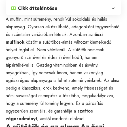
Cikk áttekintése
A muffin, mint sütemény, rendkívül sokoldalú és hálás
alapanyag. Gyorsan elkészíthető, adagonként fogyasztható,
és számtalan variációban létezik. Azonban az
őszi
muffinok
között a sütőtökös-almás változat kiemelkedő
helyet foglal el. Nem véletlenül. A sütőtök nemcsak
gyönyörű színével és édes ízével hódít, hanem
tápértékével is. Gazdag vitaminokban és ásványi
anyagokban, így nemcsak finom, hanem viszonylag
egészséges alapanyaga is lehet süteményeinknek. Az alma
pedig a klasszikus, örök kedvenc, amely frissességet és
némi savasságot csempész a tésztába, megakadályozva,
hogy a sütemény túl tömény legyen. Ez a párosítás
egyszerűen zseniális, és garantálja a
szaftos
végeredményt
, amitől mindenki elolvad.
A sütőtök és az alma: Az őszi