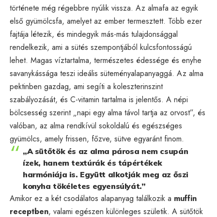
története még régebbre nyúlik vissza. Az almafa az egyik
első gyümölcsfa, amelyet az ember termesztett. Több ezer
fajtája létezik, és mindegyik más-más tulajdonsággal
rendelkezik, ami a sütés szempontjából kulcsfontosságú
lehet. Magas víztartalma, természetes édessége és enyhe
savanykássága teszi ideális süteményalapanyaggá. Az alma
pektinben gazdag, ami segíti a koleszterinszint
szabályozását, és C-vitamin tartalma is jelentős. A népi
bölcsesség szerint „napi egy alma távol tartja az orvost”, és
valóban, az alma rendkívül sokoldalú és egészséges
gyümölcs, amely frissen, főzve, sütve egyaránt finom.
„A sütőtök és az alma párosa nem csupán
ízek, hanem textúrák és tápértékek
harmóniája is. Együtt alkotják meg az őszi
konyha tökéletes egyensúlyát.”
Amikor ez a két csodálatos alapanyag találkozik a
muffin
receptben
, valami egészen különleges születik. A sütőtök