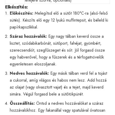
tetejére szórva, opcionális)
Elkészítés:
Előkészítés:
Melegítsd elő a sütőt 180°C-ra (alsó-felső
sütés). Készíts elő egy 12 lyukú muffintepsit, és béleld ki
papírkapszlikkal.
Száraz hozzávalók:
Egy nagy tálban keverd össze a
lisztet, szódabikarbónát, sütőport, fahéjat, gyömbért,
szerecsendiót, szegfűszeget és sót. Jól forgasd össze
egy habverővel, hogy a fűszerek és a térfogatnövelők
egyenletesen eloszoljanak.
Nedves hozzávalók:
Egy másik tálban verd fel a tojást
a cukorral, amíg világos és habos nem lesz. Add hozzá
az olajat (vagy olvasztott vajat) és a tejet, majd keverd
simára. Végül forgasd bele a sütőtökpürét.
Összeállítás:
Öntsd a nedves hozzávalókat a száraz
hozzávalókhoz. Egy fakanállal vagy spatulával óvatosan