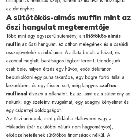
csillagánizs nemcsak szép, hanem az illatával is hozzájárul
az élményhez.
A sütőtökös-almás muffin mint az
őszi hangulat megteremtője
Több mint egy egyszerű sütemény, a
sütőtökös-almás
muffin
az őszi hangulat, az otthon melegének és a családi
összejövetelek szimbóluma. Az illata betölti a házat, és
azonnal meghitt, barátságos légkört teremt. Gondoljunk
csak bele, milyen érzés egy hűvös, esős délutánon
beburkolózni egy puha takaróba, egy bögre forró itallal a
kezünkben, és egy frissen sült, még langyos
szaftos
muffinnal
élvezni a pillanatot. Ez az, amit ez a sütemény ad
nekünk: egy szeletnyi nyugalmat, egy adagnyi kényelmet és
egy csipetnyi boldogságot.
Az őszi ünnepek, mint például a Halloween vagy a
Hálaadás (bár ez utóbbi nálunk nem hagyományos),
elképzelhetetlenek sütőtökös finomságok nélkül. A