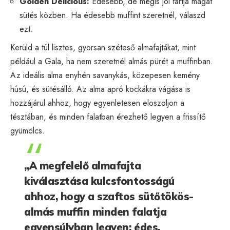
Golden Delicious:
Édesebb, de mégis jól tartja magát
sütés közben. Ha édesebb muffint szeretnél, válaszd
ezt.
Kerüld a túl lisztes, gyorsan széteső almafajtákat, mint
például a Gala, ha nem szeretnél almás pürét a muffinban.
Az ideális alma enyhén savanykás, közepesen kemény
húsú, és sütésálló. Az alma apró kockákra vágása is
hozzájárul ahhoz, hogy egyenletesen eloszoljon a
tésztában, és minden falatban érezhető legyen a frissítő
gyümölcs.
„A megfelelő almafajta
kiválasztása kulcsfontosságú
ahhoz, hogy a szaftos sütőtökös-
almás muffin minden falatja
egyensúlyban legyen: édes,