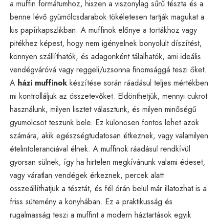
a muffin formátumhoz, hiszen a viszonylag sűrű tészta és a
benne lévő gyümölcsdarabok tökéletesen tartják magukat a
kis papírkapszlikban. A muffinok előnye a tortákhoz vagy
pitékhez képest, hogy nem igényelnek bonyolult díszítést,
könnyen szállíthatók, és adagonként tálalhatók, ami ideális
vendégváróvá vagy reggeli/uzsonna finomsággá teszi őket.
A
házi muffinok
készítése során ráadásul teljes mértékben
mi kontrolláljuk az összetevőket. Eldönthetjük, mennyi cukrot
használunk, milyen lisztet választunk, és milyen minőségű
gyümölcsöt teszünk bele. Ez különösen fontos lehet azok
számára, akik egészségtudatosan étkeznek, vagy valamilyen
ételintoleranciával élnek. A muffinok ráadásul rendkívül
gyorsan sülnek, így ha hirtelen megkívánunk valami édeset,
vagy váratlan vendégek érkeznek, percek alatt
összeállíthatjuk a tésztát, és fél órán belül már illatozhat is a
friss sütemény a konyhában. Ez a praktikusság és
rugalmasság teszi a muffint a modern háztartások egyik