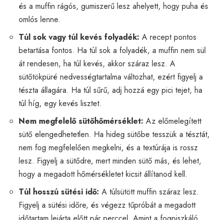
és a muffin rágós, gumiszerű lesz ahelyett, hogy puha és
omlós lenne.
Túl sok vagy túl kevés folyadék:
A recept pontos
betartása fontos. Ha túl sok a folyadék, a muffin nem sül
át rendesen, ha túl kevés, akkor száraz lesz. A
sütőtökpüré nedvességtartalma változhat, ezért figyelj a
tészta állagára. Ha túl sűrű, adj hozzá egy pici tejet, ha
túl híg, egy kevés lisztet.
Nem megfelelő sütőhőmérséklet:
Az előmelegített
sütő elengedhetetlen. Ha hideg sütőbe tesszük a tésztát,
nem fog megfelelően megkelni, és a textúrája is rossz
lesz. Figyelj a sütődre, mert minden sütő más, és lehet,
hogy a megadott hőmérsékletet kicsit állítanod kell.
Túl hosszú sütési idő:
A túlsütött muffin száraz lesz.
Figyelj a sütési időre, és végezz tűpróbát a megadott
időtartam lejárta előtt pár perccel. Amint a fogpiszkáló