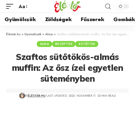
Aa
Gyümölcsök
Zöldségek
Fűszerek
Gombá
Éléstár.hu
>
Gyümölcsök
>
Alma
>
Szaftos sütőtökös-almás muffin: Az ősz ízei egyetlen süteményben
ALMA
RECEPTEK
SÜTŐTÖK
Szaftos sütőtökös-almás
muffin: Az ősz ízei egyetlen
süteményben
BY
ÉLÉSTÁR.HU
LAST UPDATED: 2025. NOVEMBER 11.
25 MIN READ