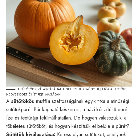
A SÜTŐTÖK KIVÁLASZTÁSÁNÁL A NEHEZEBB, KEMÉNY HÉJÚ TÖK A LEGTÖBB
NEDVESSÉGET ÉS ÍZT REJTI MAGÁBAN.
A
sütőtökös muffin
szaftosságának egyik titka a minőségi
sütőtökpüré. Bár kapható készen is, a házi készítésű püré
íze és textúrája felülmúlhatatlan. De hogyan válasszuk ki a
tökéletes sütőtököt, és hogyan készítsük el belőle a pürét?
Sütőtök kiválasztása:
Keress olyan sütőtököt, amelynek