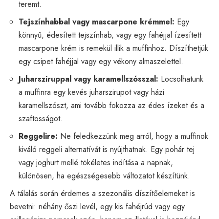
teremt.
Tejszínhabbal vagy mascarpone krémmel:
Egy
könnyű, édesített tejszínhab, vagy egy fahéjjal ízesített
mascarpone krém is remekül illik a muffinhoz. Díszíthetjük
egy csipet fahéjjal vagy egy vékony almaszelettel.
Juharsziruppal vagy karamellszósszal:
Locsolhatunk
a muffinra egy kevés juharszirupot vagy házi
karamellszószt, ami tovább fokozza az édes ízeket és a
szaftosságot.
Reggelire:
Ne feledkezzünk meg arról, hogy a muffinok
kiváló reggeli alternatívát is nyújthatnak. Egy pohár tej
vagy joghurt mellé tökéletes indítása a napnak,
különösen, ha egészségesebb változatot készítünk.
A tálalás során érdemes a szezonális díszítőelemeket is
bevetni: néhány őszi levél, egy kis fahéjrúd vagy egy