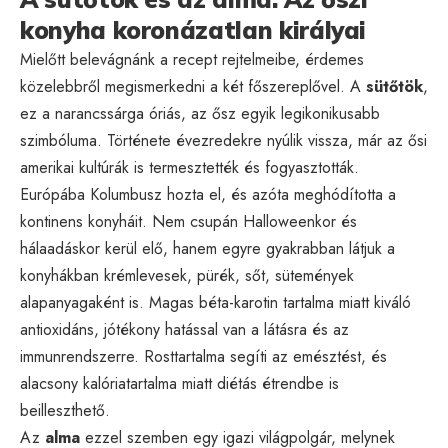
konyha koronázatlan királyai
Mielőtt belevágnánk a recept rejtelmeibe, érdemes
közelebbről megismerkedni a két főszereplővel. A
sütőtök
,
ez a narancssárga óriás, az ősz egyik legikonikusabb
szimbóluma. Története évezredekre nyúlik vissza, már az ősi
amerikai kultúrák is termesztették és fogyasztották.
Európába Kolumbusz hozta el, és azóta meghódította a
kontinens konyháit. Nem csupán Halloweenkor és
hálaadáskor kerül elő, hanem egyre gyakrabban látjuk a
konyhákban krémlevesek, pürék, sőt, sütemények
alapanyagaként is. Magas béta-karotin tartalma miatt kiváló
antioxidáns, jótékony hatással van a látásra és az
immunrendszerre. Rosttartalma segíti az emésztést, és
alacsony kalóriatartalma miatt diétás étrendbe is
beilleszthető.
Az
alma
ezzel szemben egy igazi világpolgár, melynek