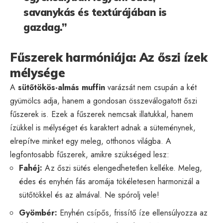
savanykás és textúrájában is
gazdag.”
Fűszerek harmóniája: Az őszi ízek
mélysége
A
sütőtökös-almás muffin
varázsát nem csupán a két
gyümölcs adja, hanem a gondosan összeválogatott őszi
fűszerek is. Ezek a fűszerek nemcsak illatukkal, hanem
ízükkel is mélységet és karaktert adnak a süteménynek,
elrepítve minket egy meleg, otthonos világba. A
legfontosabb fűszerek, amikre szükséged lesz:
Fahéj:
Az őszi sütés elengedhetetlen kelléke. Meleg,
édes és enyhén fás aromája tökéletesen harmonizál a
sütőtökkel és az almával. Ne spórolj vele!
Gyömbér:
Enyhén csípős, frissítő íze ellensúlyozza az