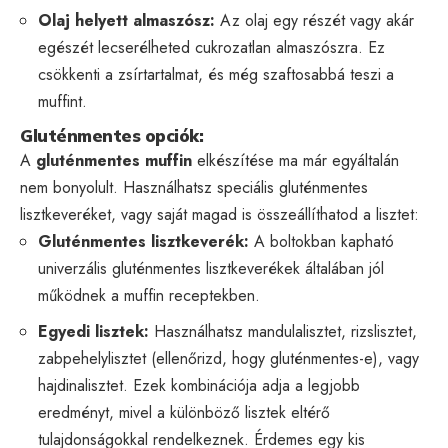
Olaj helyett almaszósz:
Az olaj egy részét vagy akár
egészét lecserélheted cukrozatlan almaszószra. Ez
csökkenti a zsírtartalmat, és még szaftosabbá teszi a
muffint.
Gluténmentes opciók:
A
gluténmentes muffin
elkészítése ma már egyáltalán
nem bonyolult. Használhatsz speciális gluténmentes
lisztkeveréket, vagy saját magad is összeállíthatod a lisztet:
Gluténmentes lisztkeverék:
A boltokban kapható
univerzális gluténmentes lisztkeverékek általában jól
működnek a muffin receptekben.
Egyedi lisztek:
Használhatsz mandulalisztet, rizslisztet,
zabpehelylisztet (ellenőrizd, hogy gluténmentes-e), vagy
hajdinalisztet. Ezek kombinációja adja a legjobb
eredményt, mivel a különböző lisztek eltérő
tulajdonságokkal rendelkeznek. Érdemes egy kis