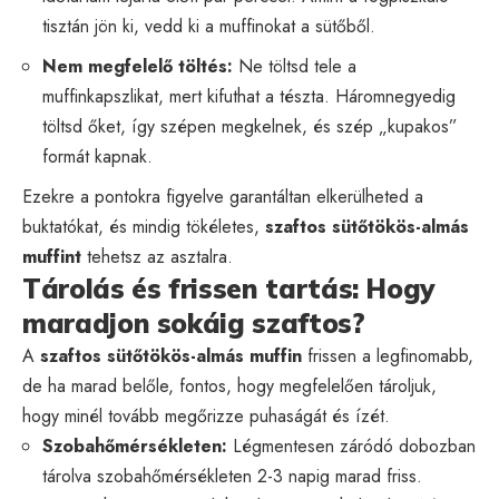
tisztán jön ki, vedd ki a muffinokat a sütőből.
Nem megfelelő töltés:
Ne töltsd tele a
muffinkapszlikat, mert kifuthat a tészta. Háromnegyedig
töltsd őket, így szépen megkelnek, és szép „kupakos”
formát kapnak.
Ezekre a pontokra figyelve garantáltan elkerülheted a
buktatókat, és mindig tökéletes,
szaftos sütőtökös-almás
muffint
tehetsz az asztalra.
Tárolás és frissen tartás: Hogy
maradjon sokáig szaftos?
A
szaftos sütőtökös-almás muffin
frissen a legfinomabb,
de ha marad belőle, fontos, hogy megfelelően tároljuk,
hogy minél tovább megőrizze puhaságát és ízét.
Szobahőmérsékleten:
Légmentesen záródó dobozban
tárolva szobahőmérsékleten 2-3 napig marad friss.