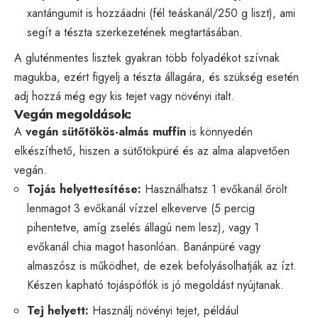
xantángumit is hozzáadni (fél teáskanál/250 g liszt), ami
segít a tészta szerkezetének megtartásában.
A gluténmentes lisztek gyakran több folyadékot szívnak
magukba, ezért figyelj a tészta állagára, és szükség esetén
adj hozzá még egy kis tejet vagy növényi italt.
Vegán megoldások:
A
vegán sütőtökös-almás muffin
is könnyedén
elkészíthető, hiszen a sütőtökpüré és az alma alapvetően
vegán.
Tojás helyettesítése:
Használhatsz 1 evőkanál őrölt
lenmagot 3 evőkanál vízzel elkeverve (5 percig
pihentetve, amíg zselés állagú nem lesz), vagy 1
evőkanál chia magot hasonlóan. Banánpüré vagy
almaszósz is működhet, de ezek befolyásolhatják az ízt.
Készen kapható tojáspótlók is jó megoldást nyújtanak.
Tej helyett:
Használj növényi tejet, például