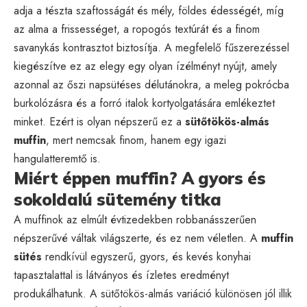
adja a tészta szaftosságát és mély, földes édességét, míg
az alma a frissességet, a ropogós textúrát és a finom
savanykás kontrasztot biztosítja. A megfelelő fűszerezéssel
kiegészítve ez az elegy egy olyan ízélményt nyújt, amely
azonnal az őszi napsütéses délutánokra, a meleg pokrócba
burkolózásra és a forró italok kortyolgatására emlékeztet
minket. Ezért is olyan népszerű ez a
sütőtökös-almás
muffin
, mert nemcsak finom, hanem egy igazi
hangulatteremtő is.
Miért éppen muffin? A gyors és
sokoldalú sütemény titka
A muffinok az elmúlt évtizedekben robbanásszerűen
népszerűvé váltak világszerte, és ez nem véletlen. A
muffin
sütés
rendkívül egyszerű, gyors, és kevés konyhai
tapasztalattal is látványos és ízletes eredményt
produkálhatunk. A sütőtökös-almás variáció különösen jól illik