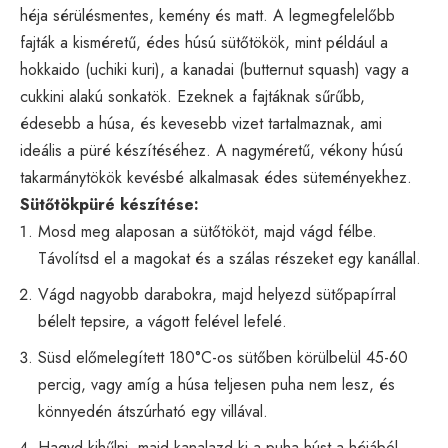
héja sérülésmentes, kemény és matt. A legmegfelelőbb
fajták a kisméretű, édes húsú sütőtökök, mint például a
hokkaido (uchiki kuri), a kanadai (butternut squash) vagy a
cukkini alakú sonkatök. Ezeknek a fajtáknak sűrűbb,
édesebb a húsa, és kevesebb vizet tartalmaznak, ami
ideális a püré készítéséhez. A nagyméretű, vékony húsú
takarmánytökök kevésbé alkalmasak édes süteményekhez.
Sütőtökpüré készítése:
Mosd meg alaposan a sütőtököt, majd vágd félbe.
Távolítsd el a magokat és a szálas részeket egy kanállal.
Vágd nagyobb darabokra, majd helyezd sütőpapírral
bélelt tepsire, a vágott felével lefelé.
Süsd előmelegített 180°C-os sütőben körülbelül 45-60
percig, vagy amíg a húsa teljesen puha nem lesz, és
könnyedén átszúrható egy villával.
Hagyd kihűlni, majd kanalazd ki a puha húst a héjából.