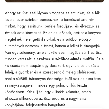
Ahogy az őszi szél lágyan simogatja az arcunkat, és a fák
levelei ezer színben pompáznak, a természet arra hív
minket, hogy lassítsunk, befelé forduljunk, és élvezzük az
évszak adta kincseket. Ez az az időszak, amikor a konyhák
megtelnek melengető illatokkal, és a sütőből előbújó
sütemények nemcsak a testet, hanem a lelket is simogatják.
Van egy sütemény, amely tökéletesen magába sűríti az ősz
minden varázsát: a
szaftos sütőtökös-almás muffin
. Ez a
kis csoda nem csupán egy desszert; egy ízletes utazás a
fahéj, a gyömbér és a szerecsendió meleg ölelésében,
ahol a sütőtök bársonyos édessége találkozik az alma friss
savanykásságával, mindez egy puha, omlós tészta
köntösében. Készülj fel egy kulináris kalandra, amely
elhozza otthonodba az őszi erdő és a nagymama
konyhájának felejthetetlen hangulatát.