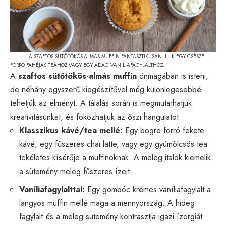
A SZAFTOS SÜTŐTÖKÖS-ALMÁS MUFFIN FANTASZTIKUSAN ILLIK EGY CSÉSZE
FORRÓ FAHÉJAS TEÁHOZ VAGY EGY ADAG VANÍLIAFAGYLALTHOZ.
A
szaftos sütőtökös-almás muffin
önmagában is isteni,
de néhány egyszerű kiegészítővel még különlegesebbé
tehetjük az élményt. A tálalás során is megmutathatjuk
kreativitásunkat, és fokozhatjuk az őszi hangulatot.
Klasszikus kávé/tea mellé:
Egy bögre forró fekete
kávé, egy fűszeres chai latte, vagy egy gyümölcsös tea
tökéletes kísérője a muffinoknak. A meleg italok kiemelik
a sütemény meleg fűszeres ízeit.
Vaníliafagylalttal:
Egy gombóc krémes vaníliafagylalt a
langyos muffin mellé maga a mennyország. A hideg
fagylalt és a meleg sütemény kontrasztja igazi ízorgiát