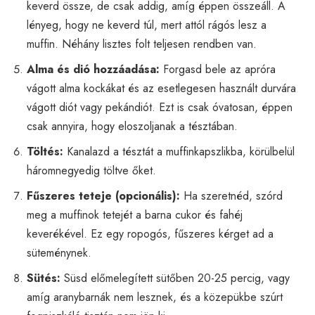
keverd össze, de csak addig, amíg éppen összeáll. A
lényeg, hogy ne keverd túl, mert attól rágós lesz a
muffin. Néhány lisztes folt teljesen rendben van.
Alma és dió hozzáadása:
Forgasd bele az apróra
vágott alma kockákat és az esetlegesen használt durvára
vágott diót vagy pekándiót. Ezt is csak óvatosan, éppen
csak annyira, hogy eloszoljanak a tésztában.
Töltés:
Kanalazd a tésztát a muffinkapszlikba, körülbelül
háromnegyedig töltve őket.
Fűszeres teteje (opcionális):
Ha szeretnéd, szórd
meg a muffinok tetejét a barna cukor és fahéj
keverékével. Ez egy ropogós, fűszeres kérget ad a
süteménynek.
Sütés:
Süsd előmelegített sütőben 20-25 percig, vagy
amíg aranybarnák nem lesznek, és a közepükbe szúrt