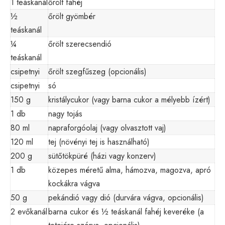
1 teáskanál
őrölt fahéj
½
őrölt gyömbér
teáskanál
¼
őrölt szerecsendió
teáskanál
csipetnyi
őrölt szegfűszeg (opcionális)
csipetnyi
só
150 g
kristálycukor (vagy barna cukor a mélyebb ízért)
1 db
nagy tojás
80 ml
napraforgóolaj (vagy olvasztott vaj)
120 ml
tej (növényi tej is használható)
200 g
sütőtökpüré (házi vagy konzerv)
1 db
közepes méretű alma, hámozva, magozva, apró
kockákra vágva
50 g
pekándió vagy dió (durvára vágva, opcionális)
2 evőkanál
barna cukor és ½ teáskanál fahéj keveréke (a