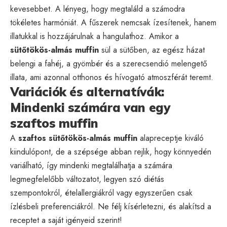
kevesebbet. A lényeg, hogy megtaláld a számodra
tökéletes harmóniát. A fűszerek nemcsak ízesítenek, hanem
illatukkal is hozzájárulnak a hangulathoz. Amikor a
sütőtökös-almás muffin
sül a sütőben, az egész házat
belengi a fahéj, a gyömbér és a szerecsendió melengető
illata, ami azonnal otthonos és hívogató atmoszférát teremt.
Variációk és alternatívák:
Mindenki számára van egy
szaftos muffin
A
szaftos sütőtökös-almás muffin
alapreceptje kiváló
kiindulópont, de a szépsége abban rejlik, hogy könnyedén
variálható, így mindenki megtalálhatja a számára
legmegfelelőbb változatot, legyen szó diétás
szempontokról, ételallergiákról vagy egyszerűen csak
ízlésbeli preferenciákról. Ne félj kísérletezni, és alakítsd a
receptet a saját igényeid szerint!