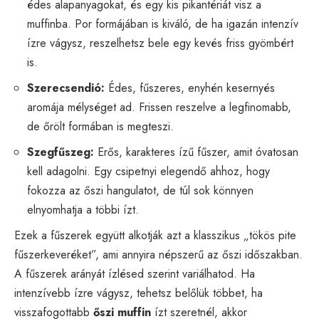
édes alapanyagokat, és egy kis pikantériát visz a
muffinba. Por formájában is kiváló, de ha igazán intenzív
ízre vágysz, reszelhetsz bele egy kevés friss gyömbért
is.
Szerecsendió:
Édes, fűszeres, enyhén kesernyés
aromája mélységet ad. Frissen reszelve a legfinomabb,
de őrölt formában is megteszi.
Szegfűszeg:
Erős, karakteres ízű fűszer, amit óvatosan
kell adagolni. Egy csipetnyi elegendő ahhoz, hogy
fokozza az őszi hangulatot, de túl sok könnyen
elnyomhatja a többi ízt.
Ezek a fűszerek együtt alkotják azt a klasszikus „tökös pite
fűszerkeveréket”, ami annyira népszerű az őszi időszakban.
A fűszerek arányát ízlésed szerint variálhatod. Ha
intenzívebb ízre vágysz, tehetsz belőlük többet, ha
visszafogottabb
őszi muffin
ízt szeretnél, akkor