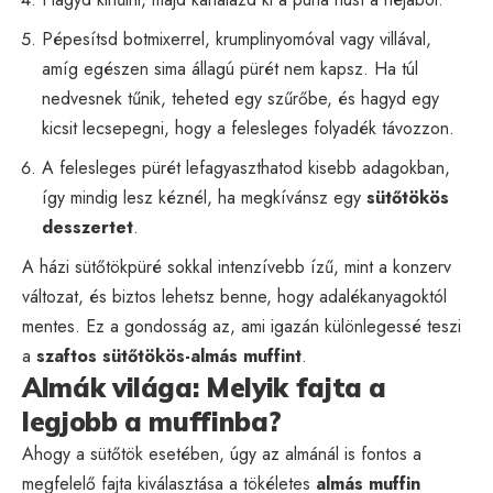
Pépesítsd botmixerrel, krumplinyomóval vagy villával,
amíg egészen sima állagú pürét nem kapsz. Ha túl
nedvesnek tűnik, teheted egy szűrőbe, és hagyd egy
kicsit lecsepegni, hogy a felesleges folyadék távozzon.
A felesleges pürét lefagyaszthatod kisebb adagokban,
így mindig lesz kéznél, ha megkívánsz egy
sütőtökös
desszertet
.
A házi sütőtökpüré sokkal intenzívebb ízű, mint a konzerv
változat, és biztos lehetsz benne, hogy adalékanyagoktól
mentes. Ez a gondosság az, ami igazán különlegessé teszi
a
szaftos sütőtökös-almás muffint
.
Almák világa: Melyik fajta a
legjobb a muffinba?
Ahogy a sütőtök esetében, úgy az almánál is fontos a
megfelelő fajta kiválasztása a tökéletes
almás muffin