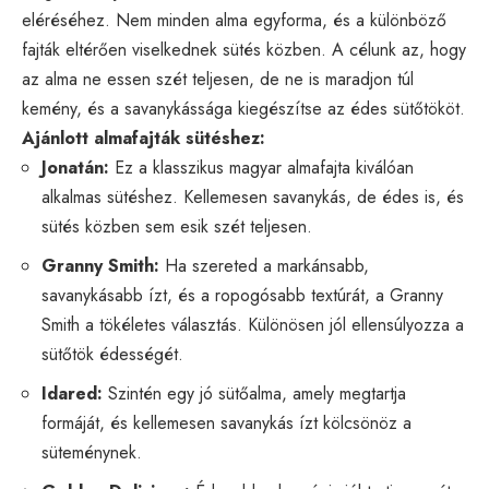
eléréséhez. Nem minden alma egyforma, és a különböző
fajták eltérően viselkednek sütés közben. A célunk az, hogy
az alma ne essen szét teljesen, de ne is maradjon túl
kemény, és a savanykássága kiegészítse az édes sütőtököt.
Ajánlott almafajták sütéshez:
Jonatán:
Ez a klasszikus magyar almafajta kiválóan
alkalmas sütéshez. Kellemesen savanykás, de édes is, és
sütés közben sem esik szét teljesen.
Granny Smith:
Ha szereted a markánsabb,
savanykásabb ízt, és a ropogósabb textúrát, a Granny
Smith a tökéletes választás. Különösen jól ellensúlyozza a
sütőtök édességét.
Idared:
Szintén egy jó sütőalma, amely megtartja
formáját, és kellemesen savanykás ízt kölcsönöz a
süteménynek.