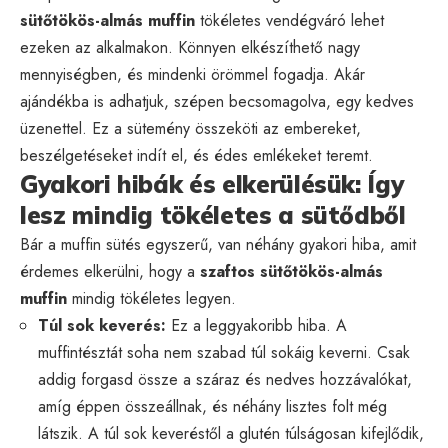
sütőtökös-almás muffin
tökéletes vendégváró lehet
ezeken az alkalmakon. Könnyen elkészíthető nagy
mennyiségben, és mindenki örömmel fogadja. Akár
ajándékba is adhatjuk, szépen becsomagolva, egy kedves
üzenettel. Ez a sütemény összeköti az embereket,
beszélgetéseket indít el, és édes emlékeket teremt.
Gyakori hibák és elkerülésük: Így
lesz mindig tökéletes a sütődből
Bár a muffin sütés egyszerű, van néhány gyakori hiba, amit
érdemes elkerülni, hogy a
szaftos sütőtökös-almás
muffin
mindig tökéletes legyen.
Túl sok keverés:
Ez a leggyakoribb hiba. A
muffintésztát soha nem szabad túl sokáig keverni. Csak
addig forgasd össze a száraz és nedves hozzávalókat,
amíg éppen összeállnak, és néhány lisztes folt még
látszik. A túl sok keveréstől a glutén túlságosan kifejlődik,