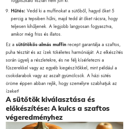
fogpiszkáló tisztán nem jön ki.
Hűtés:
Vedd ki a muffinokat a sütőből, hagyd őket 5
percig a tepsiben hűlni, majd tedd át őket rácsra, hogy
teljesen kihűljenek. A legjobb langyosan fogyasztva,
amikor még friss és illatos.
Ez a
sütőtökös-almás muffin
recept garantálja a szaftos,
puha tésztát és az ízek tökéletes harmóniáját. Az elkészítés
során ügyelj a részletekre, és ne félj kísérletezni a
fűszerekkel vagy az egyéb kiegészítőkkel, mint például a
csokidarabok vagy az aszalt gyümölcsök. A házi sütés
öröme éppen abban rejlik, hogy személyre szabhatjuk az
ízeket!
A sütőtök kiválasztása és
előkészítése: A kulcs a szaftos
végeredményhez