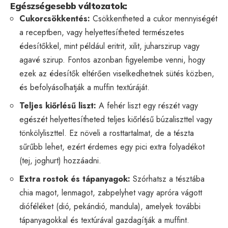
Egészségesebb változatok:
Cukorcsökkentés:
Csökkentheted a cukor mennyiségét
a receptben, vagy helyettesítheted természetes
édesítőkkel, mint például eritrit, xilit, juharszirup vagy
agavé szirup. Fontos azonban figyelembe venni, hogy
ezek az édesítők eltérően viselkedhetnek sütés közben,
és befolyásolhatják a muffin textúráját.
Teljes kiőrlésű liszt:
A fehér liszt egy részét vagy
egészét helyettesítheted teljes kiőrlésű búzaliszttel vagy
tönkölyliszttel. Ez növeli a rosttartalmat, de a tészta
sűrűbb lehet, ezért érdemes egy pici extra folyadékot
(tej, joghurt) hozzáadni.
Extra rostok és tápanyagok:
Szórhatsz a tésztába
chia magot, lenmagot, zabpelyhet vagy apróra vágott
dióféléket (dió, pekándió, mandula), amelyek további
tápanyagokkal és textúrával gazdagítják a muffint.