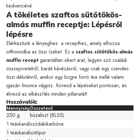
kedvencévé.
A tökéletes szaftos sütőtökös-
almás muffin receptje: Lépésről
lépésre
Elérkeztünk a lényeghez: a recepthez, amely elhozza
otthonodba az őszi ízeket. Ez a
szaftos sütőtökös-almás
muffin recept
garantáltan sikert arat, legyen szó családi
összejövetelről, baráti kávézásról, vagy csak egy csendes
őszi délutánról, amikor egy bögre forró tea mellé valami
igazán finomra vágysz. Kövesd a lépéseket pontosan, és
élvezd az elkészítés minden pillanatát!
Hozzávalók:
Mennyiség
Összetevő
250 g
búzaliszt (BL55)
1 teáskanál
szódabikarbóna
1 teáskanál
sütőpor