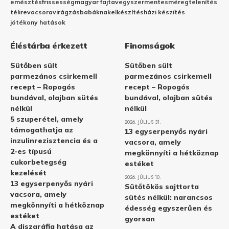
emésztés
frissesség
magyar fajta
vegyszermentes
méregtelenítés
télire
vacsora
virágzás
babáknak
elkészítés
házi készítés
jótékony hatások
Éléstárba érkezett
Finomságok
Sütőben sült
Sütőben sült
parmezános csirkemell
parmezános csirkemell
recept – Ropogós
recept – Ropogós
bundával, olajban sütés
bundával, olajban sütés
nélkül
nélkül
5 szuperétel, amely
2026. JÚLIUS 31.
támogathatja az
13 egyserpenyős nyári
inzulinrezisztencia és a
vacsora, amely
2-es típusú
megkönnyíti a hétköznap
cukorbetegség
estéket
kezelését
2026. JÚLIUS 10.
13 egyserpenyős nyári
Sütőtökös sajttorta
vacsora, amely
sütés nélkül: narancsos
megkönnyíti a hétköznap
édesség egyszerűen és
estéket
gyorsan
A diszgráfia hatása az