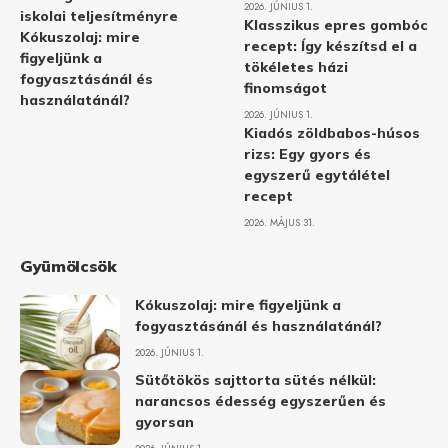
2026. JÚNIUS 1.
iskolai teljesítményre
Klasszikus epres gombóc
Kókuszolaj: mire
recept: Így készítsd el a
figyeljünk a
tökéletes házi
fogyasztásánál és
finomságot
használatánál?
2026. JÚNIUS 1.
Kiadós zöldbabos-húsos
rizs: Egy gyors és
egyszerű egytálétel
recept
2026. MÁJUS 31.
Gyümölcsök
Kókuszolaj: mire figyeljünk a
fogyasztásánál és használatánál?
2026. JÚNIUS 1.
Sütőtökös sajttorta sütés nélkül:
narancsos édesség egyszerűen és
gyorsan