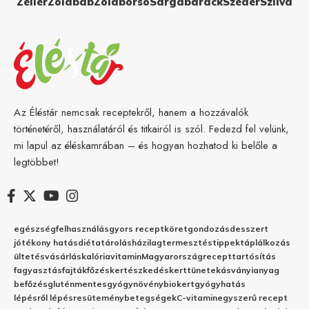
Zeller
Zöldbab
Zöldborsó
Sárgabarack
Szeder
Szilva
Az Éléstár nemcsak receptekről, hanem a hozzávalók
történetéről, használatáról és titkairól is szól. Fedezd fel velünk,
mi lapul az éléskamrában – és hogyan hozhatod ki belőle a
legtöbbet!
egészség
felhasználás
gyors recept
köret
gondozás
desszert
jótékony hatás
diéta
tárolás
házilag
termesztés
tippek
táplálkozás
ültetés
vásárlás
kalória
vitamin
Magyarország
recept
tartósítás
fagyasztás
fajták
főzés
kertészkedés
kert
tünetek
ásványianyag
befőzés
gluténmentes
gyógynövény
biokert
gyógyhatás
lépésről lépésre
sütemény
betegségek
C-vitamin
egyszerű recept