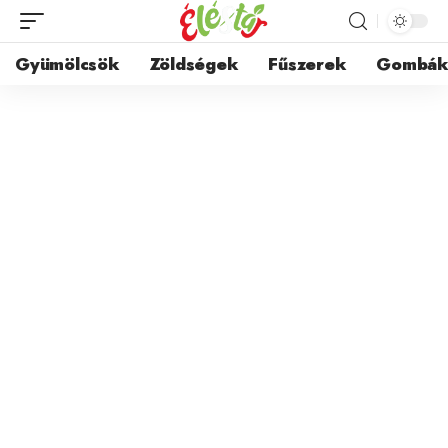
Gyümölcsök
Zöldségek
Fűszerek
Gombá