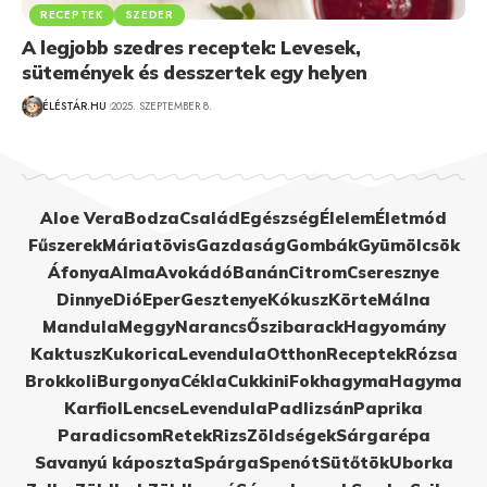
RECEPTEK
SZEDER
A legjobb szedres receptek: Levesek,
sütemények és desszertek egy helyen
ÉLÉSTÁR.HU
2025. SZEPTEMBER 8.
Aloe Vera
Bodza
Család
Egészség
Élelem
Életmód
Fűszerek
Máriatövis
Gazdaság
Gombák
Gyümölcsök
Áfonya
Alma
Avokádó
Banán
Citrom
Cseresznye
Dinnye
Dió
Eper
Gesztenye
Kókusz
Körte
Málna
Mandula
Meggy
Narancs
Őszibarack
Hagyomány
Kaktusz
Kukorica
Levendula
Otthon
Receptek
Rózsa
Brokkoli
Burgonya
Cékla
Cukkini
Fokhagyma
Hagyma
Karfiol
Lencse
Levendula
Padlizsán
Paprika
Paradicsom
Retek
Rizs
Zöldségek
Sárgarépa
Savanyú káposzta
Spárga
Spenót
Sütőtök
Uborka