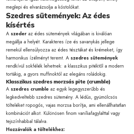
meglepi és elvarázsolja a kóstolókat.
Szedres sütemények: Az édes
kísértés
A
szeder
az édes sütemények világában is kiválóan
megállja a helyét. Karakteres íze és savanykás jellege
remekül ellensúlyozza az édes tésztákat és krémeket, így
harmonikus ízélményt teremt. A
szedres sütemények
rendkívül sokfélék lehetnek: a klasszikus pitéktől a modern
tortákig, a gyors muffinoktól az elegáns roládokig.
Klasszikus szedres morzsás pite (crumble)
A
szedres crumble
az egyik legegyszerűbb és
legkedveltebb szedres sütemény. A lédús, gyümölcsös
tölteléket ropogós, vajas morzsa borítja, ami ellenállhatatlan
kombinációt alkot. Különösen finom vaníliafagylalttal vagy
tejszínhabbal tálalva.
Hozzávalók a töltelékhez: