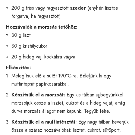
200 g friss vagy fagyasztott
szeder
(enyhén lisztbe
forgatva, ha fagyasztott)
Hozzávalók a morzsás tetőhöz:
30 g liszt
30 g kristálycukor
20 g hideg vaj, kockákra vágva
Elkészítés:
Melegítsük elő a sütőt 190°C-ra. Béleljünk ki egy
muffintepsit papírkosarakkal.
Készítsük el a morzsát:
Egy kis tálban ujjbegyünkkel
morzsoljuk össze a lisztet, cukrot és a hideg vajat, amíg
durva morzsás állagot nem kapunk. Tegyük félre.
Készítsük el a muffintésztát:
Egy nagy tálban keverjük
össze a száraz hozzávalókat: lisztet, cukrot, sütőport,