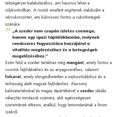
teltségérzet kialakulásához, ami hasznos lehet a
súlykontrollban. A rostok emellett segítenek stabilizálni a
vércukorszintet, ami különösen fontos a cukorbetegek
számára.
„A szeder nem csupán ízletes csemege,
hanem egy igazi táplálékbomba, melynek
rendszeres fogyasztása hozzájárul a
vitalitás megőrzéséhez és a betegségek
megelőzéséhez.”
Ezen felül a szeder tartalmaz még
mangánt
, amely fontos a
csontok fejlődéséhez és az anyagcseréhez, valamint
folsavat
, amely elengedhetetlen a sejtosztódáshoz és a
terhesség alatti magzati fejlődéshez. Alacsony
kalóriatartalmával és magas tápértékével a
szeder
ideális
választás mindazok számára, akik egészségesen
szeretnének étkezni, anélkül, hogy lemondanának a finom
ízekről.