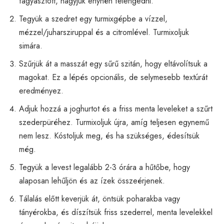
fagyasztott, hagyjuk enyhén felengedni.
Tegyük a szedret egy turmixgépbe a vízzel,
mézzel/juharsziruppal és a citromlével. Turmixoljuk
simára.
Szűrjük át a masszát egy sűrű szitán, hogy eltávolítsuk a
magokat. Ez a lépés opcionális, de selymesebb textúrát
eredményez.
Adjuk hozzá a joghurtot és a friss menta leveleket a szűrt
szederpüréhez. Turmixoljuk újra, amíg teljesen egynemű
nem lesz. Kóstoljuk meg, és ha szükséges, édesítsük
még.
Tegyük a levest legalább 2-3 órára a hűtőbe, hogy
alaposan lehűljön és az ízek összeérjenek.
Tálalás előtt keverjük át, öntsük poharakba vagy
tányérokba, és díszítsük friss szederrel, menta levelekkel