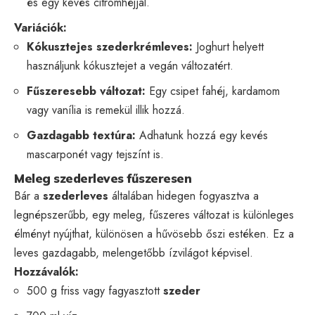
és egy kevés citromhéjjal.
Variációk:
Kókusztejes szederkrémleves:
Joghurt helyett
használjunk kókusztejet a vegán változatért.
Fűszeresebb változat:
Egy csipet fahéj, kardamom
vagy vanília is remekül illik hozzá.
Gazdagabb textúra:
Adhatunk hozzá egy kevés
mascarponét vagy tejszínt is.
Meleg szederleves fűszeresen
Bár a
szederleves
általában hidegen fogyasztva a
legnépszerűbb, egy meleg, fűszeres változat is különleges
élményt nyújthat, különösen a hűvösebb őszi estéken. Ez a
leves gazdagabb, melengetőbb ízvilágot képvisel.
Hozzávalók:
500 g friss vagy fagyasztott
szeder