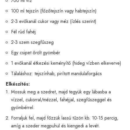
700 ml víz
100 ml tejszín (főzőtejszín vagy habtejszín)
2-3 evőkanál cukor vagy méz (ízlés szerint)
Fél rúd fahéj
2-3 szem szegfűszeg
Egy csipet őrölt gyömbér
1 evőkanál étkezési keményítő (hideg vízben elkeverve)
Tálaláshoz: tejszínhab, pirított mandulaforgács
Elkészítés:
Mossuk meg a szedret, majd tegyük egy lábasba a
vízzel, cukorral/mézzel, fahéjjal, szegfűszeggel és
gyömbérrel.
Forraljuk fel, majd főzzük lassú tűzön kb. 10-15 percig,
amíg a szeder megpuhul és kiengedi a levét.