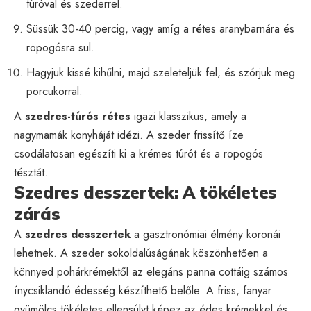
túróval és szederrel.
Süssük 30-40 percig, vagy amíg a rétes aranybarnára és
ropogósra sül.
Hagyjuk kissé kihűlni, majd szeleteljük fel, és szórjuk meg
porcukorral.
A
szedres-túrós rétes
igazi klasszikus, amely a
nagymamák konyháját idézi. A szeder frissítő íze
csodálatosan egészíti ki a krémes túrót és a ropogós
tésztát.
Szedres desszertek: A tökéletes
zárás
A
szedres desszertek
a gasztronómiai élmény koronái
lehetnek. A szeder sokoldalúságának köszönhetően a
könnyed pohárkrémektől az elegáns panna cottáig számos
ínycsiklandó édesség készíthető belőle. A friss, fanyar
gyümölcs tökéletes ellensúlyt képez az édes krémekkel és