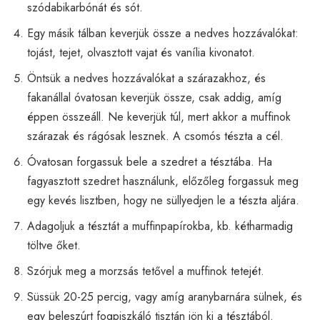
szódabikarbónát és sót.
Egy másik tálban keverjük össze a nedves hozzávalókat:
tojást, tejet, olvasztott vajat és vanília kivonatot.
Öntsük a nedves hozzávalókat a szárazakhoz, és
fakanállal óvatosan keverjük össze, csak addig, amíg
éppen összeáll. Ne keverjük túl, mert akkor a muffinok
szárazak és rágósak lesznek. A csomós tészta a cél.
Óvatosan forgassuk bele a szedret a tésztába. Ha
fagyasztott szedret használunk, előzőleg forgassuk meg
egy kevés lisztben, hogy ne süllyedjen le a tészta aljára.
Adagoljuk a tésztát a muffinpapírokba, kb. kétharmadig
töltve őket.
Szórjuk meg a morzsás tetővel a muffinok tetejét.
Süssük 20-25 percig, vagy amíg aranybarnára sülnek, és
egy beleszúrt fogpiszkáló tisztán jön ki a tésztából.