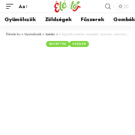
Aa
Gyümölcsök
Zöldségek
Fűszerek
Gombá
Éléstár.hu
>
Gyümölcsök
>
Szeder
>
A legjobb szedres receptek: Levesek, sütemények és desszertek egy helyen
RECEPTEK
SZEDER