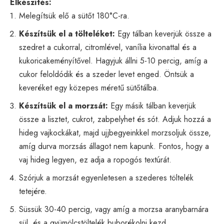
Elkészítés:
Melegítsük elő a sütőt 180°C-ra.
Készítsük el a tölteléket:
Egy tálban keverjük össze a
szedret a cukorral, citromlével, vanília kivonattal és a
kukoricakeményítővel. Hagyjuk állni 5-10 percig, amíg a
cukor feloldódik és a szeder levet enged. Öntsük a
keveréket egy közepes méretű sütőtálba.
Készítsük el a morzsát:
Egy másik tálban keverjük
össze a lisztet, cukrot, zabpelyhet és sót. Adjuk hozzá a
hideg vajkockákat, majd ujjbegyeinkkel morzsoljuk össze,
amíg durva morzsás állagot nem kapunk. Fontos, hogy a
vaj hideg legyen, ez adja a ropogós textúrát.
Szórjuk a morzsát egyenletesen a szederes töltelék
tetejére.
Süssük 30-40 percig, vagy amíg a morzsa aranybarnára
sül, és a gyümölcstöltelék buborékolni kezd.