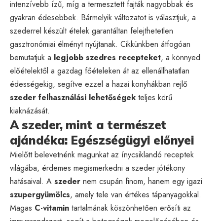
intenzívebb ízű, míg a termesztett fajták nagyobbak és
gyakran édesebbek. Bármelyik változatot is választjuk, a
szederrel készült ételek garantáltan felejthetetlen
gasztronómiai élményt nyújtanak. Cikkünkben átfogóan
bemutatjuk a
legjobb szedres recepteket
, a könnyed
előételektől a gazdag főételeken át az ellenállhatatlan
édességekig, segítve ezzel a hazai konyhákban rejlő
szeder felhasználási lehetőségek
teljes körű
kiaknázását.
A szeder, mint a természet
ajándéka: Egészségügyi előnyei
Mielőtt belevetnénk magunkat az ínycsiklandó receptek
világába, érdemes megismerkedni a szeder jótékony
hatásaival. A
szeder
nem csupán finom, hanem egy igazi
szupergyümölcs
, amely tele van értékes tápanyagokkal.
Magas
C-vitamin
tartalmának köszönhetően erősíti az