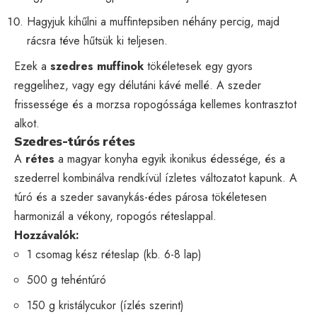
Hagyjuk kihűlni a muffintepsiben néhány percig, majd
rácsra téve hűtsük ki teljesen.
Ezek a
szedres muffinok
tökéletesek egy gyors
reggelihez, vagy egy délutáni kávé mellé. A szeder
frissessége és a morzsa ropogóssága kellemes kontrasztot
alkot.
Szedres-túrós rétes
A
rétes
a magyar konyha egyik ikonikus édessége, és a
szederrel kombinálva rendkívül ízletes változatot kapunk. A
túró és a szeder savanykás-édes párosa tökéletesen
harmonizál a vékony, ropogós réteslappal.
Hozzávalók:
1 csomag kész réteslap (kb. 6-8 lap)
500 g tehéntúró
150 g kristálycukor (ízlés szerint)