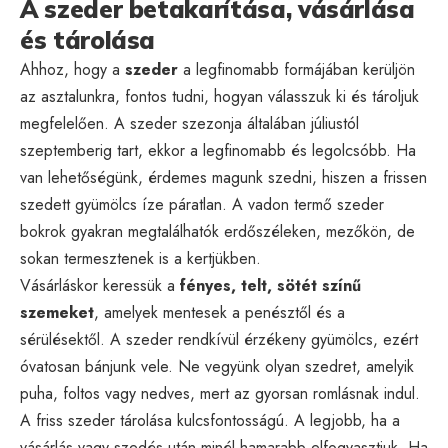
A szeder betakarítása, vásárlása
és tárolása
Ahhoz, hogy a
szeder
a legfinomabb formájában kerüljön
az asztalunkra, fontos tudni, hogyan válasszuk ki és tároljuk
megfelelően. A szeder szezonja általában júliustól
szeptemberig tart, ekkor a legfinomabb és legolcsóbb. Ha
van lehetőségünk, érdemes magunk szedni, hiszen a frissen
szedett gyümölcs íze páratlan. A vadon termő szeder
bokrok gyakran megtalálhatók erdőszéleken, mezőkön, de
sokan termesztenek is a kertjükben.
Vásárláskor keressük a
fényes, telt, sötét színű
szemeket
, amelyek mentesek a penésztől és a
sérülésektől. A szeder rendkívül érzékeny gyümölcs, ezért
óvatosan bánjunk vele. Ne vegyünk olyan szedret, amelyik
puha, foltos vagy nedves, mert az gyorsan romlásnak indul.
A friss szeder tárolása kulcsfontosságú. A legjobb, ha a
vásárlás vagy szedés után minél hamarabb elfogyasztjuk. Ha