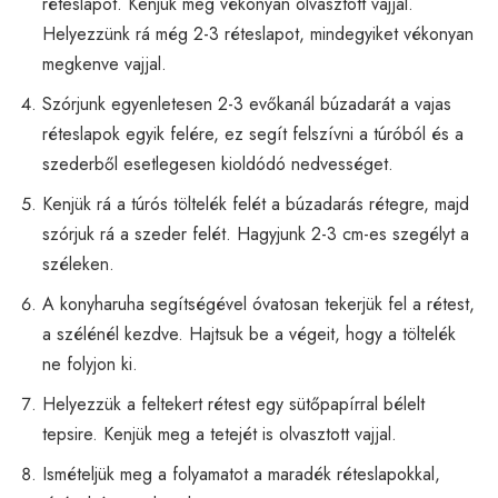
réteslapot. Kenjük meg vékonyan olvasztott vajjal.
Helyezzünk rá még 2-3 réteslapot, mindegyiket vékonyan
megkenve vajjal.
Szórjunk egyenletesen 2-3 evőkanál búzadarát a vajas
réteslapok egyik felére, ez segít felszívni a túróból és a
szederből esetlegesen kioldódó nedvességet.
Kenjük rá a túrós töltelék felét a búzadarás rétegre, majd
szórjuk rá a szeder felét. Hagyjunk 2-3 cm-es szegélyt a
széleken.
A konyharuha segítségével óvatosan tekerjük fel a rétest,
a szélénél kezdve. Hajtsuk be a végeit, hogy a töltelék
ne folyjon ki.
Helyezzük a feltekert rétest egy sütőpapírral bélelt
tepsire. Kenjük meg a tetejét is olvasztott vajjal.
Ismételjük meg a folyamatot a maradék réteslapokkal,