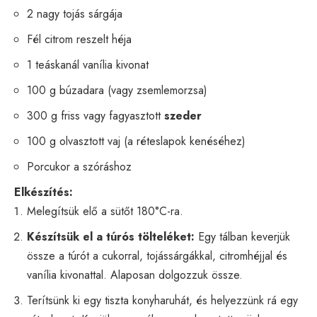
2 nagy tojás sárgája
Fél citrom reszelt héja
1 teáskanál vanília kivonat
100 g búzadara (vagy zsemlemorzsa)
300 g friss vagy fagyasztott
szeder
100 g olvasztott vaj (a réteslapok kenéséhez)
Porcukor a szóráshoz
Elkészítés:
Melegítsük elő a sütőt 180°C-ra.
Készítsük el a túrós tölteléket:
Egy tálban keverjük
össze a túrót a cukorral, tojássárgákkal, citromhéjjal és
vanília kivonattal. Alaposan dolgozzuk össze.
Terítsünk ki egy tiszta konyharuhát, és helyezzünk rá egy