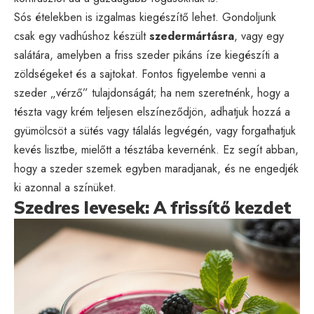
Sós ételekben is izgalmas kiegészítő lehet. Gondoljunk
csak egy vadhúshoz készült
szedermártásra
, vagy egy
salátára, amelyben a friss szeder pikáns íze kiegészíti a
zöldségeket és a sajtokat. Fontos figyelembe venni a
szeder „vérző” tulajdonságát; ha nem szeretnénk, hogy a
tészta vagy krém teljesen elszíneződjön, adhatjuk hozzá a
gyümölcsöt a sütés vagy tálalás legvégén, vagy forgathatjuk
kevés lisztbe, mielőtt a tésztába kevernénk. Ez segít abban,
hogy a szeder szemek egyben maradjanak, és ne engedjék
ki azonnal a színüket.
Szedres levesek: A frissítő kezdet