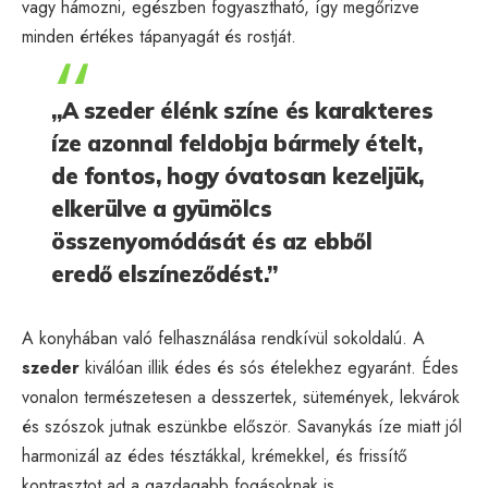
vagy hámozni, egészben fogyasztható, így megőrizve
minden értékes tápanyagát és rostját.
„A szeder élénk színe és karakteres
íze azonnal feldobja bármely ételt,
de fontos, hogy óvatosan kezeljük,
elkerülve a gyümölcs
összenyomódását és az ebből
eredő elszíneződést.”
A konyhában való felhasználása rendkívül sokoldalú. A
szeder
kiválóan illik édes és sós ételekhez egyaránt. Édes
vonalon természetesen a desszertek, sütemények, lekvárok
és szószok jutnak eszünkbe először. Savanykás íze miatt jól
harmonizál az édes tésztákkal, krémekkel, és frissítő
kontrasztot ad a gazdagabb fogásoknak is.