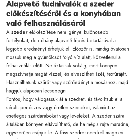
Alapvető tudnivalók a szeder
előkészítéséről és a konyhában
való felhasználásáról
A
szeder
előkészítése nem igényel különösebb
fortélyokat, de néhány alapvető lépés betartásával a
legjobb eredményt érhetjük el. Először is, mindig óvatosan
mossuk meg a gyümölcsöt folyó víz alatt, közvetlenül a
felhasználás előtt. Ne áztassuk sokáig, mert könnyen
megszívhatja magát vízzel, és elveszítheti ízét, textúráját.
Használhatunk szűrőt vagy szűrőedényt a mosáshoz, majd
hagyjuk alaposan lecsepegni.
Fontos, hogy válogassuk át a szedret, és távolítsuk el a
sérült, penészes vagy éretlen szemeket, valamint az
esetleges szárdarabokat vagy leveleket. A szeder szára
általában könnyen eltávolítható, de ha mégis rajta maradna,
egyszerűen csípjük le. A friss szedret nem kell magozni