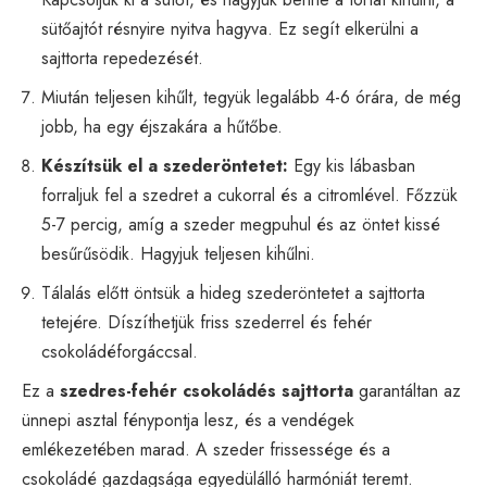
sütőajtót résnyire nyitva hagyva. Ez segít elkerülni a
sajttorta repedezését.
Miután teljesen kihűlt, tegyük legalább 4-6 órára, de még
jobb, ha egy éjszakára a hűtőbe.
Készítsük el a szederöntetet:
Egy kis lábasban
forraljuk fel a szedret a cukorral és a citromlével. Főzzük
5-7 percig, amíg a szeder megpuhul és az öntet kissé
besűrűsödik. Hagyjuk teljesen kihűlni.
Tálalás előtt öntsük a hideg szederöntetet a sajttorta
tetejére. Díszíthetjük friss szederrel és fehér
csokoládéforgáccsal.
Ez a
szedres-fehér csokoládés sajttorta
garantáltan az
ünnepi asztal fénypontja lesz, és a vendégek
emlékezetében marad. A szeder frissessége és a
csokoládé gazdagsága egyedülálló harmóniát teremt.