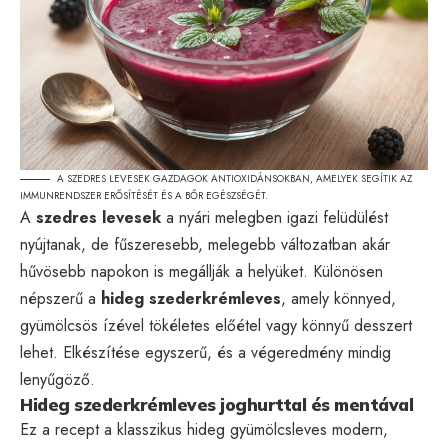
A SZEDRES LEVESEK GAZDAGOK ANTIOXIDÁNSOKBAN, AMELYEK SEGÍTIK AZ
IMMUNRENDSZER ERŐSÍTÉSÉT ÉS A BŐR EGÉSZSÉGÉT.
A
szedres levesek
a nyári melegben igazi felüdülést
nyújtanak, de fűszeresebb, melegebb változatban akár
hűvösebb napokon is megállják a helyüket. Különösen
népszerű a
hideg szederkrémleves
, amely könnyed,
gyümölcsös ízével tökéletes előétel vagy könnyű desszert
lehet. Elkészítése egyszerű, és a végeredmény mindig
lenyűgöző.
Hideg szederkrémleves joghurttal és mentával
Ez a recept a klasszikus hideg gyümölcsleves modern,