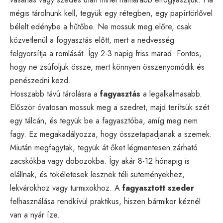
mégis tárolnunk kell, tegyük egy rétegben, egy papírtörlővel
bélelt edénybe a hűtőbe. Ne mossuk meg előre, csak
közvetlenül a fogyasztás előtt, mert a nedvesség
felgyorsítja a romlását. Így 2-3 napig friss marad. Fontos,
hogy ne zsúfoljuk össze, mert könnyen összenyomódik és
penészedni kezd.
Hosszabb távú tárolásra a
fagyasztás
a legalkalmasabb.
Először óvatosan mossuk meg a szedret, majd terítsük szét
egy tálcán, és tegyük be a fagyasztóba, amíg meg nem
fagy. Ez megakadályozza, hogy összetapadjanak a szemek.
Miután megfagytak, tegyük át őket légmentesen zárható
zacskókba vagy dobozokba. Így akár 8-12 hónapig is
elállnak, és tökéletesek lesznek téli süteményekhez,
lekvárokhoz vagy turmixokhoz. A
fagyasztott szeder
felhasználása rendkívül praktikus, hiszen bármikor kéznél
van a nyár íze.