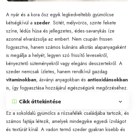
A nyár és a kora ősz egyik legkedveltebb gyümölcse
kétségkívül a
szeder
. Sötét, mélyvörös, szinte fekete
színe, lédús húsa és jellegzetes, édes-savanykás íze
azonnal elvarázsolja az embert. Nem csupán frissen
fogyasztva, hanem számos kulináris alkotás alapanyagaként
is megállja a helyét, legyen szó frissítő levesekről,
kényeztető süteményekről vagy elegáns desszertekről. A
szeder nemcsak ízletes, hanem rendkívül gazdag
vitaminokban
, ásványi anyagokban és
antioxidánsokban
is, így fogyasztása hozzájárul egészségünk megőrzéséhez.
Cikk áttekintése
Ez a sokoldalú gyümölcs a rózsafélék családjába tartozik, és
számos fajtája létezik, amelyek mindegyike egyedi ízvilágot
és textúrát kínál. A vadon termő szeder gyakran kisebb és