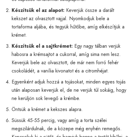
Készítsük el az alapot:
Keverjük össze a darált
kekszet az olvasztott vajjal. Nyomkodjuk bele a
tortaforma aljába, és tegyük hűtőbe, amíg elkészítjük a
krémet.
Készítsük el a sajtkrémet:
Egy nagy tálban verjük
habosra a krémsajtot a cukorral, amíg sima nem lesz.
Keverjük bele az olvasztott, de már nem forró fehér
csokoládét, a vanília kivonatot és a citromhéjat.
Egyenként adjuk hozzá a tojásokat, minden egyes tojás
után alaposan keverjük el, de ne verjük túl sokáig, hogy
ne kerüljön sok levegő a krémbe.
Öntsük a krémet a kekszes alapra.
Süssük 45-55 percig, vagy amíg a torta szélei
megszilárdulnak, de a közepe még enyhén remegős.
Kapcsoljuk ki a sütőt, és hagyjuk benne a tortát kihűlni, a