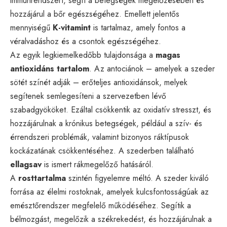
immunrendszert, segít a betegségek megelőzésében és
hozzájárul a bőr egészségéhez. Emellett jelentős
mennyiségű
K-vitamint
is tartalmaz, amely fontos a
véralvadáshoz és a csontok egészségéhez.
Az egyik legkiemelkedőbb tulajdonsága a
magas
antioxidáns tartalom
. Az antociánok – amelyek a szeder
sötét színét adják – erőteljes antioxidánsok, melyek
segítenek semlegesíteni a szervezetben lévő
szabadgyököket. Ezáltal csökkentik az oxidatív stresszt, és
hozzájárulnak a krónikus betegségek, például a szív- és
érrendszeri problémák, valamint bizonyos ráktípusok
kockázatának csökkentéséhez. A szederben található
ellagsav
is ismert rákmegelőző hatásáról.
A
rosttartalma
szintén figyelemre méltó. A szeder kiváló
forrása az élelmi rostoknak, amelyek kulcsfontosságúak az
emésztőrendszer megfelelő működéséhez. Segítik a
bélmozgást, megelőzik a székrekedést, és hozzájárulnak a