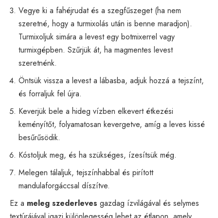
Vegye ki a fahéjrudat és a szegfűszeget (ha nem
szeretné, hogy a turmixolás után is benne maradjon).
Turmixoljuk simára a levest egy botmixerrel vagy
turmixgépben. Szűrjük át, ha magmentes levest
szeretnénk.
Öntsük vissza a levest a lábasba, adjuk hozzá a tejszínt,
és forraljuk fel újra.
Keverjük bele a hideg vízben elkevert étkezési
keményítőt, folyamatosan kevergetve, amíg a leves kissé
besűrűsödik.
Kóstoljuk meg, és ha szükséges, ízesítsük még.
Melegen tálaljuk, tejszínhabbal és pirított
mandulaforgáccsal díszítve.
Ez a
meleg szederleves
gazdag ízvilágával és selymes
textúrájával igazi különlegesség lehet az étlapon, amely