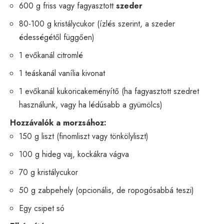
600 g friss vagy fagyasztott
szeder
80-100 g kristálycukor (ízlés szerint, a szeder
édességétől függően)
1 evőkanál citromlé
1 teáskanál vanília kivonat
1 evőkanál kukoricakeményítő (ha fagyasztott szedret
használunk, vagy ha lédúsabb a gyümölcs)
Hozzávalók a morzsához:
150 g liszt (finomliszt vagy tönkölyliszt)
100 g hideg vaj, kockákra vágva
70 g kristálycukor
50 g zabpehely (opcionális, de ropogósabbá teszi)
Egy csipet só