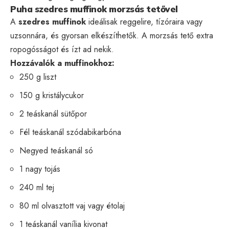
Puha szedres muffinok morzsás tetővel
A
szedres muffinok
ideálisak reggelire, tízóraira vagy
uzsonnára, és gyorsan elkészíthetők. A morzsás tető extra
ropogósságot és ízt ad nekik.
Hozzávalók a muffinokhoz:
250 g liszt
150 g kristálycukor
2 teáskanál sütőpor
Fél teáskanál szódabikarbóna
Negyed teáskanál só
1 nagy tojás
240 ml tej
80 ml olvasztott vaj vagy étolaj
1 teáskanál vanília kivonat