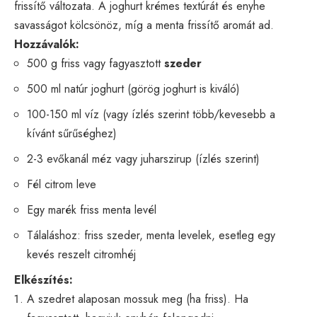
frissítő változata. A joghurt krémes textúrát és enyhe
savasságot kölcsönöz, míg a menta frissítő aromát ad.
Hozzávalók:
500 g friss vagy fagyasztott
szeder
500 ml natúr joghurt (görög joghurt is kiváló)
100-150 ml víz (vagy ízlés szerint több/kevesebb a
kívánt sűrűséghez)
2-3 evőkanál méz vagy juharszirup (ízlés szerint)
Fél citrom leve
Egy marék friss menta levél
Tálaláshoz: friss szeder, menta levelek, esetleg egy
kevés reszelt citromhéj
Elkészítés:
A szedret alaposan mossuk meg (ha friss). Ha