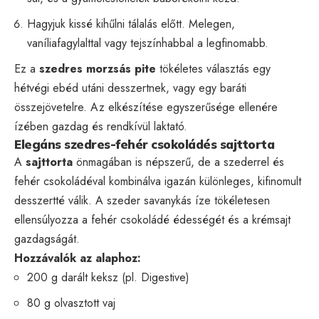
Hagyjuk kissé kihűlni tálalás előtt. Melegen,
vaníliafagylalttal vagy tejszínhabbal a legfinomabb.
Ez a
szedres morzsás pite
tökéletes választás egy
hétvégi ebéd utáni desszertnek, vagy egy baráti
összejövetelre. Az elkészítése egyszerűsége ellenére
ízében gazdag és rendkívül laktató.
Elegáns szedres-fehér csokoládés sajttorta
A
sajttorta
önmagában is népszerű, de a szederrel és
fehér csokoládéval kombinálva igazán különleges, kifinomult
desszertté válik. A szeder savanykás íze tökéletesen
ellensúlyozza a fehér csokoládé édességét és a krémsajt
gazdagságát.
Hozzávalók az alaphoz:
200 g darált keksz (pl. Digestive)
80 g olvasztott vaj