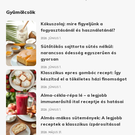
Gyümölcsök
Kókuszolaj: mire figyeljünk a
fogyasztásánál és használatánál?
2026. JÚNIUS 1.
Sütőtökös sajttorta sütés nélkül:
narancsos édesség egyszerűen és
gyorsan
2026. JÚNIUS 1.
Klasszikus epres gombóc recept: Így
készítsd el a tökéletes házi finomságot
2026. JÚNIUS 1.
Alma-cékla-répa lé – a legjobb
immunerősítő ital receptje és hatásai
2026. JÚNIUS 1.
Almás-mákos sütemények: A legjobb
receptek a klasszikus ízpárosítással
2026. MÁJUS 31.