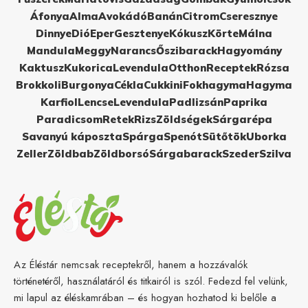
Áfonya
Alma
Avokádó
Banán
Citrom
Cseresznye
Dinnye
Dió
Eper
Gesztenye
Kókusz
Körte
Málna
Mandula
Meggy
Narancs
Őszibarack
Hagyomány
Kaktusz
Kukorica
Levendula
Otthon
Receptek
Rózsa
Brokkoli
Burgonya
Cékla
Cukkini
Fokhagyma
Hagyma
Karfiol
Lencse
Levendula
Padlizsán
Paprika
Paradicsom
Retek
Rizs
Zöldségek
Sárgarépa
Savanyú káposzta
Spárga
Spenót
Sütőtök
Uborka
Zeller
Zöldbab
Zöldborsó
Sárgabarack
Szeder
Szilva
Az Éléstár nemcsak receptekről, hanem a hozzávalók
történetéről, használatáról és titkairól is szól. Fedezd fel velünk,
mi lapul az éléskamrában – és hogyan hozhatod ki belőle a