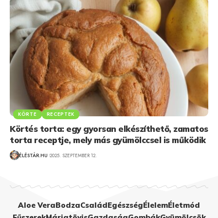
KÖRTE
RECEPTEK
Körtés torta: egy gyorsan elkészíthető, zamatos
torta receptje, mely más gyümölccsel is működik
ÉLÉSTÁR.HU
2025. SZEPTEMBER 12.
Aloe Vera
Bodza
Család
Egészség
Élelem
Életmód
Fűszerek
Máriatövis
Gazdaság
Gombák
Gyümölcsök