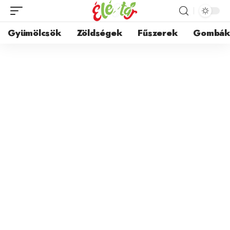
Gyümölcsök
Zöldségek
Fűszerek
Gombá