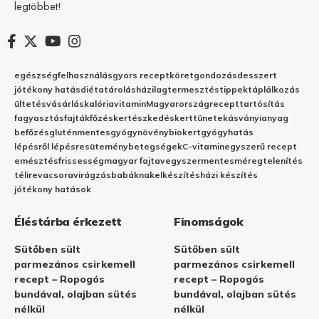
legtöbbet!
egészség
felhasználás
gyors recept
köret
gondozás
desszert
jótékony hatás
diéta
tárolás
házilag
termesztés
tippek
táplálkozás
ültetés
vásárlás
kalória
vitamin
Magyarország
recept
tartósítás
fagyasztás
fajták
főzés
kertészkedés
kert
tünetek
ásványianyag
befőzés
gluténmentes
gyógynövény
biokert
gyógyhatás
lépésről lépésre
sütemény
betegségek
C-vitamin
egyszerű recept
emésztés
frissesség
magyar fajta
vegyszermentes
méregtelenítés
télire
vacsora
virágzás
babáknak
elkészítés
házi készítés
jótékony hatások
Éléstárba érkezett
Finomságok
Sütőben sült
Sütőben sült
parmezános csirkemell
parmezános csirkemell
recept – Ropogós
recept – Ropogós
bundával, olajban sütés
bundával, olajban sütés
nélkül
nélkül