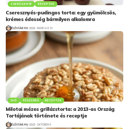
CSERESZNYE
RECEPTEK
Cseresznyés-pudingos torta: egy gyümölcsös,
krémes édesség bármilyen alkalomra
ÉLÉSTÁR.HU
2026. MÁRCIUS 15.
DIÓ
FŰSZEREK
RECEPTEK
Milotai mézes grillázstorta: a 2013-as Ország
Tortájának története és receptje
ÉLÉSTÁR.HU
2025. OKTÓBER 9.