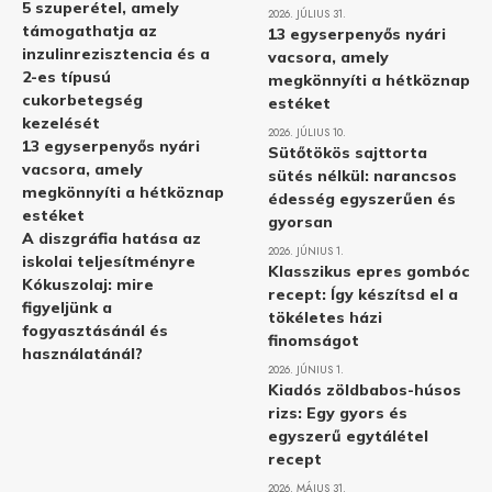
5 szuperétel, amely
2026. JÚLIUS 31.
támogathatja az
13 egyserpenyős nyári
inzulinrezisztencia és a
vacsora, amely
2-es típusú
megkönnyíti a hétköznap
cukorbetegség
estéket
kezelését
2026. JÚLIUS 10.
13 egyserpenyős nyári
Sütőtökös sajttorta
vacsora, amely
sütés nélkül: narancsos
megkönnyíti a hétköznap
édesség egyszerűen és
estéket
gyorsan
A diszgráfia hatása az
2026. JÚNIUS 1.
iskolai teljesítményre
Klasszikus epres gombóc
Kókuszolaj: mire
recept: Így készítsd el a
figyeljünk a
tökéletes házi
fogyasztásánál és
finomságot
használatánál?
2026. JÚNIUS 1.
Kiadós zöldbabos-húsos
rizs: Egy gyors és
egyszerű egytálétel
recept
2026. MÁJUS 31.