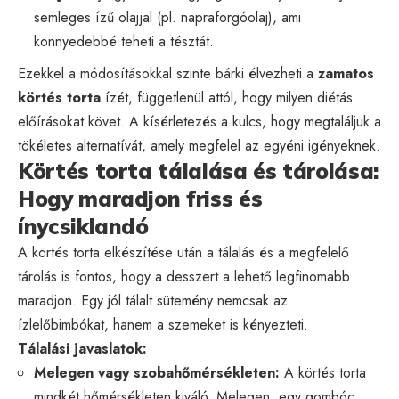
semleges ízű olajjal (pl. napraforgóolaj), ami
könnyedebbé teheti a tésztát.
Ezekkel a módosításokkal szinte bárki élvezheti a
zamatos
körtés torta
ízét, függetlenül attól, hogy milyen diétás
előírásokat követ. A kísérletezés a kulcs, hogy megtaláljuk a
tökéletes alternatívát, amely megfelel az egyéni igényeknek.
Körtés torta tálalása és tárolása:
Hogy maradjon friss és
ínycsiklandó
A körtés torta elkészítése után a tálalás és a megfelelő
tárolás is fontos, hogy a desszert a lehető legfinomabb
maradjon. Egy jól tálalt sütemény nemcsak az
ízlelőbimbókat, hanem a szemeket is kényezteti.
Tálalási javaslatok:
Melegen vagy szobahőmérsékleten:
A körtés torta
mindkét hőmérsékleten kiváló. Melegen, egy gombóc