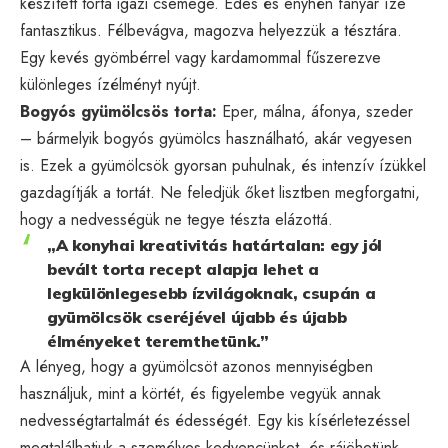
készített torta igazi csemege. Édes és enyhén fanyar íze
fantasztikus. Félbevágva, magozva helyezzük a tésztára.
Egy kevés gyömbérrel vagy kardamommal fűszerezve
különleges ízélményt nyújt.
Bogyós gyümölcsös torta:
Eper, málna, áfonya, szeder
– bármelyik bogyós gyümölcs használható, akár vegyesen
is. Ezek a gyümölcsök gyorsan puhulnak, és intenzív ízükkel
gazdagítják a tortát. Ne feledjük őket lisztben megforgatni,
hogy a nedvességük ne tegye tészta elázottá.
„A konyhai kreativitás határtalan: egy jól
bevált torta recept alapja lehet a
legkülönlegesebb ízvilágoknak, csupán a
gyümölcsök cseréjével újabb és újabb
élményeket teremthetünk.”
A lényeg, hogy a gyümölcsöt azonos mennyiségben
használjuk, mint a körtét, és figyelembe vegyük annak
nedvességtartalmát és édességét. Egy kis kísérletezéssel
megtalálhatjuk a személyes kedvencünket, és rájöhetünk,