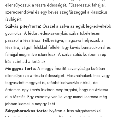
ellensúlyozzuk a tészta édességét. Fűszerezzük fahéjjal,
szerecsendióval és egy kevés szegfűszeggel a klasszikus
ízvilágért.
Szilvás pite/torta:
Ősszel a szilva az egyik legkedveltebb
gyümölcs. A lédús, édes-savanykás szilva tökéletesen
passzol a tésztához. Félbevágva, magozva helyezzük a
tésztára, vágott felükkel felfelé. Egy kevés barnacukorral és
fahéjjal meghintve isteni lesz. A szilva sütés közben szép
lilás színt ad a tortának.
Meggyes torta:
A meggy frissítő savanyúsága kiválóan
ellensúlyozza a tészta édességét. Használhatunk friss vagy
fagyasztott meggyet is, utóbbit kiolvasztás nélkül, de
érdemes egy kevés lisztben megforgatni, hogy ne áztassa
el a tésztát. Egy csipetnyi vanília vagy mandulaaroma még
jobban kiemeli a meggy ízét.
Sárgabarackos torta:
Nyáron a friss sárgabarackkal