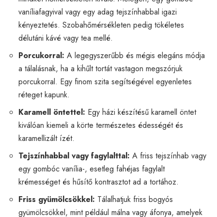
vaníliafagyival vagy egy adag tejszínhabbal igazi
kényeztetés. Szobahőmérsékleten pedig tökéletes
délutáni kávé vagy tea mellé.
Porcukorral:
A legegyszerűbb és mégis elegáns módja
a tálalásnak, ha a kihűlt tortát vastagon megszórjuk
porcukorral. Egy finom szita segítségével egyenletes
réteget kapunk.
Karamell öntettel:
Egy házi készítésű karamell öntet
kiválóan kiemeli a körte természetes édességét és
karamellizált ízét.
Tejszínhabbal vagy fagylalttal:
A friss tejszínhab vagy
egy gombóc vanília-, esetleg fahéjas fagylalt
krémességet és hűsítő kontrasztot ad a tortához.
Friss gyümölcsökkel:
Tálalhatjuk friss bogyós
gyümölcsökkel, mint például málna vagy áfonya, amelyek