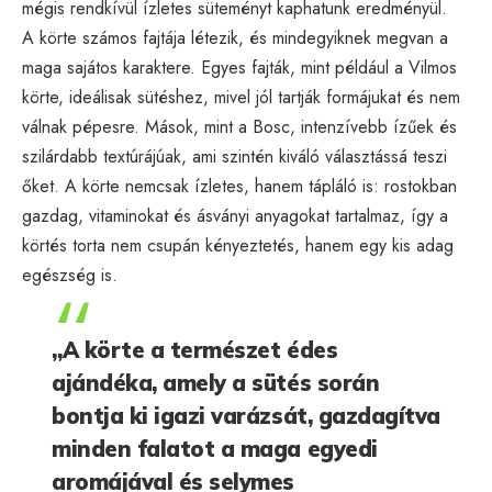
mégis rendkívül ízletes süteményt kaphatunk eredményül.
A körte számos fajtája létezik, és mindegyiknek megvan a
maga sajátos karaktere. Egyes fajták, mint például a Vilmos
körte, ideálisak sütéshez, mivel jól tartják formájukat és nem
válnak pépesre. Mások, mint a Bosc, intenzívebb ízűek és
szilárdabb textúrájúak, ami szintén kiváló választássá teszi
őket. A körte nemcsak ízletes, hanem tápláló is: rostokban
gazdag, vitaminokat és ásványi anyagokat tartalmaz, így a
körtés torta nem csupán kényeztetés, hanem egy kis adag
egészség is.
„A körte a természet édes
ajándéka, amely a sütés során
bontja ki igazi varázsát, gazdagítva
minden falatot a maga egyedi
aromájával és selymes