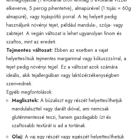
elkeverve, 5 percig pihentetve), almapürével (1 tojás = 60g
almapüré), vagy tojáspótló porral. A tej helyett pedig
használjunk növényi tejet, például mandula-, szója- vagy
zabtejet. A vegán változat is lehet ugyanolyan finom és
szaftos, mint az eredeti.
Tejmentes változat:
Ebben az esetben a vajat
helyettesítsük tejmentes margarinnal vagy kókuszzsírral, a
tejet pedig növényi tejjel. Ez a változat azok számára
ideális, akik tejallergiában vagy laktózérzékenységben
szenvednek.
Egyéb megfontolások:
Maglisztek:
A búzaliszt egy részét helyettesíthetjük
mandulaliszttel vagy darált dióval, ami nemcsak
gluténmentessé teszi, hanem gazdagabb ízt és
szaftosabb textúrát is ad a tortának.
Olaj:
A vaj egy részét vagy egészét helyettesíthetjük