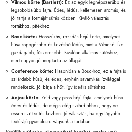
Vilmos körte (Bartlett):
Ez az egyik legnépszerűbb és
legsokoldalúbb fajta. Édes, lédús, kellemesen aromás, és
jól tartja a formáját sütés közben. Kiváló választás
tortákhoz, pitékhez.
Bosc körte:
Hosszúkás, rozsdás héjú körte, amelynek
húsa ropogósabb és kevésbé lédús, mint a Vilmosé. Íze
gazdagabb, fűszeresebb. Kiválóan alkalmas sütéshez,
mert nagyon jól megtartja az állagát.
Conference körte:
Hasonlóan a Bosc-hoz, ez a fajta is
szilárdabb húsú, és édes, enyhén savanykás ízvilággal
rendelkezik. Jól bírja a hőt, így ideális sütéshez.
Anjou körte:
Zöld vagy piros héjú fajta, amelynek húsa
édes és lédús, de mégis elég szilárd ahhoz, hogy ne
essen szét sütés közben. Jó választás, ha egy lágyabb
textúrájú gyümölcsre vágyunk a tortában.