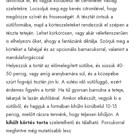
távolítsuk el, és vágjuk körülbelül fél centiméter vastag
szeletekre. Locsoljuk meg egy kevés citromlével, hogy
megőrizze színét és frissességét. A tésztát öntsük a
sütőformába, majd a körteszeleteket rendezzük el szépen a
tészta tetején. Lehet körkörösen, vagy akár véletlenszerűen
is elhelyezni őket, ahogy a fantáziánk diktálja. Szórjuk meg a
körtéket a fahéjjal és az opcionális barnacukorral, valamint a
mandulaforgáccsal.
Helyezzük a tortát az előmelegített sütőbe, és süssük 40-
50 percig, vagy amíg aranybarnára sül, és a közepébe
szúrt fogvájó tisztán jön ki. A sütési idő sütőfüggő, ezért
érdemes figyelni a tortát. Ha túl gyorsan barnulna a teteje,
takarjuk le lazán alufóliával. Amikor elkészült, vegyük ki a
sütőből, és hagyjuk a formában kihűlni körülbelül 10-15
percig, mielőtt rácsra tennénk, hogy teljesen kihűljön. A
kihűlt körtés torta
szeletelhető és tálalható. Porcukorral
meghintve még mutatósabb lesz.