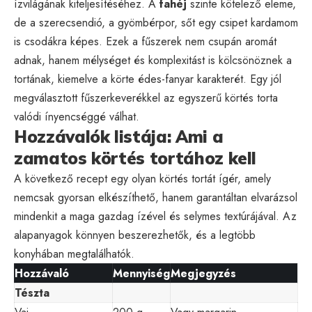
ízvilágának kiteljesítéséhez. A
fahéj
szinte kötelező eleme,
de a szerecsendió, a gyömbérpor, sőt egy csipet kardamom
is csodákra képes. Ezek a fűszerek nem csupán aromát
adnak, hanem mélységet és komplexitást is kölcsönöznek a
tortának, kiemelve a körte édes-fanyar karakterét. Egy jól
megválasztott fűszerkeverékkel az egyszerű körtés torta
valódi ínyencséggé válhat.
Hozzávalók listája: Ami a
zamatos körtés tortához kell
A következő recept egy olyan körtés tortát ígér, amely
nemcsak gyorsan elkészíthető, hanem garantáltan elvarázsol
mindenkit a maga gazdag ízével és selymes textúrájával. Az
alapanyagok könnyen beszerezhetők, és a legtöbb
konyhában megtalálhatók.
Hozzávaló
Mennyiség
Megjegyzés
Tészta