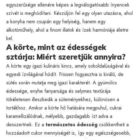
egyszerűsége ellenére képes a legválogatósabb ínyencek
szívét is meghódítani. Készüljön fel egy olyan utazásra, ahol
a konyha nem csupán egy helyiség, hanem egy
alkotóműhely, ahol a finom illatok és ízek harmóniája életre
kel.
A körte, mint az édességek
sztárja: Miért szeretjük annyira?
A körte egy igazi kulináris kincs, amely sokoldalúságával és
egyedi ízvilágával hódít. Frissen fogyasztva is kiváló, de
sütés során mutatja meg igazi karakterét. A gyümölcs
édessége, enyhe fanyarsága és selymes textúrája
tökéletesen illeszkedik a süteményekhez, különösen a
tortákhoz. Amikor a körte hő hatására megpuhul, cukrai
karamellizálódnak, mélyebb, gazdagabb ízt adva a
desszertnek. Ez a
természetes édesség
csökkentheti a
hozzáadott cukor mennyiségét is, így egy egészségesebb,