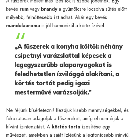
A fűszerek mellett más ízesítők is szóba jöhetnek. Egy
kevés
rum
vagy
brandy
a gyümölcsre locsolva sütés előtt
mélyebb, felnőttesebb ízt adhat. Akár egy kevés
mandulaaroma
is jól harmonizál a körte ízével.
„A fűszerek a konyha költői: néhány
csipetnyi varázslattal képesek a
legegyszerűbb alapanyagokat is
feledhetetlen ízvilággá alakítani, a
körtés tortát pedig igazi
mesterművé varázsolják.”
Ne féljünk kísérletezni! Kezdjük kisebb mennyiségekkel, és
fokozatosan adagoljuk a fűszereket, amíg el nem érjük a
kívánt ízintenzitást. A
körtés torta
ízesítése egy
művészet, amelyben a saját ízlésünk a legfontosabb iránytű.