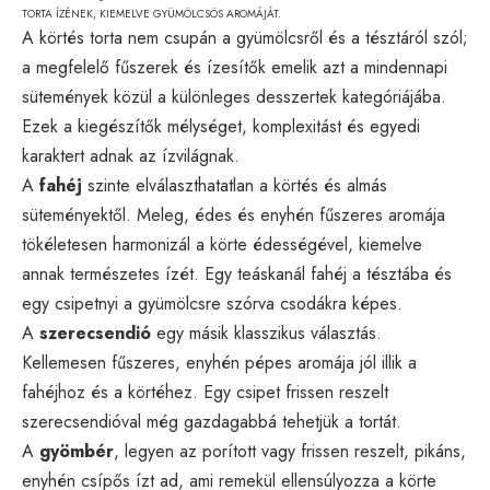
TORTA ÍZÉNEK, KIEMELVE GYÜMÖLCSÖS AROMÁJÁT.
A körtés torta nem csupán a gyümölcsről és a tésztáról szól;
a megfelelő fűszerek és ízesítők emelik azt a mindennapi
sütemények közül a különleges desszertek kategóriájába.
Ezek a kiegészítők mélységet, komplexitást és egyedi
karaktert adnak az ízvilágnak.
A
fahéj
szinte elválaszthatatlan a körtés és almás
süteményektől. Meleg, édes és enyhén fűszeres aromája
tökéletesen harmonizál a körte édességével, kiemelve
annak természetes ízét. Egy teáskanál fahéj a tésztába és
egy csipetnyi a gyümölcsre szórva csodákra képes.
A
szerecsendió
egy másik klasszikus választás.
Kellemesen fűszeres, enyhén pépes aromája jól illik a
fahéjhoz és a körtéhez. Egy csipet frissen reszelt
szerecsendióval még gazdagabbá tehetjük a tortát.
A
gyömbér
, legyen az porított vagy frissen reszelt, pikáns,
enyhén csípős ízt ad, ami remekül ellensúlyozza a körte