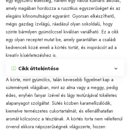
egy egyszerű édesség, hanem egy valódi kulináris alkotás,
amely magában hordozza a rusztikus egyszerűséget és az
elegáns kifinomultságot egyaránt. Gyorsan elkészíthető,
mégis gazdag ízvilágú, ráadásul olyan sokoldalú, hogy
szinte bármilyen gyümölccsel kiválóan variálható. Ez a cikk
egy olyan receptet mutat be, amely garantáltan a családi
kedvencek közé emeli a körtés tortát, és inspirációt ad a
kreatív kísérletezéshez is.
Cikk áttekintése
A körte, mint gyümölcs, talán kevesebb figyelmet kap a
sütemények világában, mint az alma vagy a meggy, pedig
édes, enyhén fanyar ízével és lágy textúrájával tökéletes
alapanyagot szolgáltat. Sütés közben karamellizálódik,
kiemelve természetes cukortartalmát, és ellenállhatatlan
aromát kölcsönöz a tésztának. A körtés torta nem véletlenül
örvend ekkora népszerűségnek világszerte, hiszen