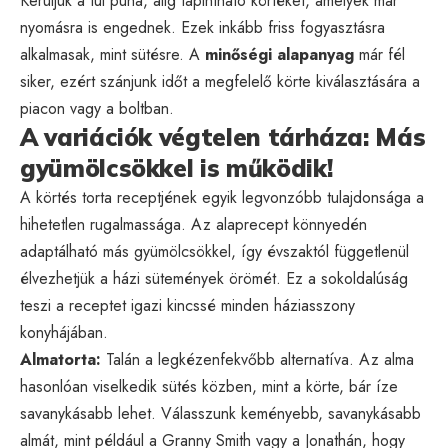
Kerüljük a túl puha, alig tapintható körtéket, amelyek már
nyomásra is engednek. Ezek inkább friss fogyasztásra
alkalmasak, mint sütésre. A
minőségi alapanyag
már fél
siker, ezért szánjunk időt a megfelelő körte kiválasztására a
piacon vagy a boltban.
A variációk végtelen tárháza: Más
gyümölcsökkel is működik!
A körtés torta receptjének egyik legvonzóbb tulajdonsága a
hihetetlen rugalmassága. Az alaprecept könnyedén
adaptálható más gyümölcsökkel, így évszaktól függetlenül
élvezhetjük a házi sütemények örömét. Ez a sokoldalúság
teszi a receptet igazi kincssé minden háziasszony
konyhájában.
Almatorta:
Talán a legkézenfekvőbb alternatíva. Az alma
hasonlóan viselkedik sütés közben, mint a körte, bár íze
savanykásabb lehet. Válasszunk keményebb, savanykásabb
almát, mint például a Granny Smith vagy a Jonathán, hogy