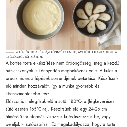
A KÖRTÉS TORTA TÉSZTÁJA KÖNNYŰ ÉS OMLÓS, AMI TÖKÉLETES ALAPOT AD A
GYÜMÖLCSÖS TÖLTELÉKNEK.
A körtés torta elkészítése nem ördöngösség, még a kezdő
háziasszonyok is könnyedén megbirkóznak vele. A kulcs a
precizitás és a lépések sorrendjének betartása. Készítsünk
elő minden hozzávalót, így a munka gyorsabb és
stresszmentesebb lesz.
Először is melegítsük elő a sütőt 180°C-ra (légkeveréses
sütő esetén 165°C-ra). Készítsünk elő egy 24-26 cm
átmérőjű tortaformát: vajazzuk ki és lisztezzük be, vagy
béleljük ki sütőpapírral. Ez megakadályozza, hogy a torta