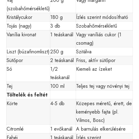
Vaj
200 g
Vagy margarin
(szobahőmérsékletű)
Kristálycukor
180 g
Ízlés szerint módosítható
Tojás (nagy)
3 db
Szobahőmérsékletű
Vanília kivonat
1 teáskanál
Vagy vaníliás cukor (1
csomag)
Liszt (búzafinomliszt)
250 g
Szitálva
Sütőpor
2 teáskanál
Friss, aktív sütőpor
Só
1/2
Kiemeli az ízeket
teáskanál
Tej
100 ml
Teljes tej vagy növényi tej
Töltelék és feltét
Körte
4-5 db
Közepes méretű, érett, de
keményebb fajta (pl.
Vilmos, Bosc)
Citromlé
1 evőkanál
A barnulás elkerülésére
Fahéj
1 teáskanál
Ízlés szerint