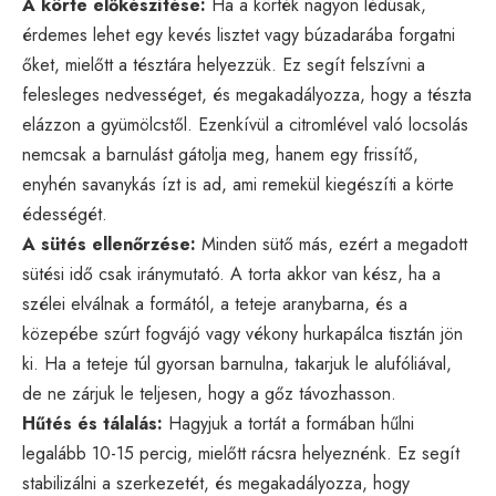
A körte előkészítése:
Ha a körték nagyon lédúsak,
érdemes lehet egy kevés lisztet vagy búzadarába forgatni
őket, mielőtt a tésztára helyezzük. Ez segít felszívni a
felesleges nedvességet, és megakadályozza, hogy a tészta
elázzon a gyümölcstől. Ezenkívül a citromlével való locsolás
nemcsak a barnulást gátolja meg, hanem egy frissítő,
enyhén savanykás ízt is ad, ami remekül kiegészíti a körte
édességét.
A sütés ellenőrzése:
Minden sütő más, ezért a megadott
sütési idő csak iránymutató. A torta akkor van kész, ha a
szélei elválnak a formától, a teteje aranybarna, és a
közepébe szúrt fogvájó vagy vékony hurkapálca tisztán jön
ki. Ha a teteje túl gyorsan barnulna, takarjuk le alufóliával,
de ne zárjuk le teljesen, hogy a gőz távozhasson.
Hűtés és tálalás:
Hagyjuk a tortát a formában hűlni
legalább 10-15 percig, mielőtt rácsra helyeznénk. Ez segít
stabilizálni a szerkezetét, és megakadályozza, hogy