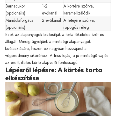
Barnacukor
1-2
A körtére szórva,
(opcionális)
evőkanál
karamellizálódik
Mandulaforgács
2 evőkanál
A tetejére szórva,
(opcionális)
ropogós réteg
Ezek az alapanyagok biztosítják a torta tökéletes ízét és
állagát. Mindig ügyeljünk a minőségi alapanyagok
kiválasztására, hiszen ez nagyban hozzájárul a
végeredmény sikeréhez. A friss tojás, a jó minőségű vaj és
az érett, illatos körte alapvető fontosságú.
Lépésről lépésre: A körtés torta
elkészítése