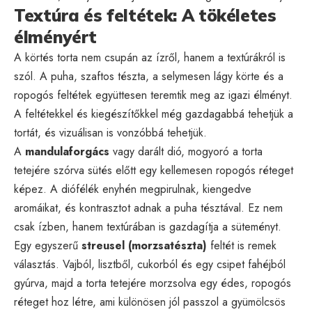
Textúra és feltétek: A tökéletes
élményért
A körtés torta nem csupán az ízről, hanem a textúrákról is
szól. A puha, szaftos tészta, a selymesen lágy körte és a
ropogós feltétek együttesen teremtik meg az igazi élményt.
A feltétekkel és kiegészítőkkel még gazdagabbá tehetjük a
tortát, és vizuálisan is vonzóbbá tehetjük.
A
mandulaforgács
vagy darált dió, mogyoró a torta
tetejére szórva sütés előtt egy kellemesen ropogós réteget
képez. A diófélék enyhén megpirulnak, kiengedve
aromáikat, és kontrasztot adnak a puha tésztával. Ez nem
csak ízben, hanem textúrában is gazdagítja a süteményt.
Egy egyszerű
streusel (morzsatészta)
feltét is remek
választás. Vajból, lisztből, cukorból és egy csipet fahéjból
gyúrva, majd a torta tetejére morzsolva egy édes, ropogós
réteget hoz létre, ami különösen jól passzol a gyümölcsös