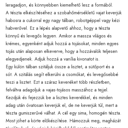
leragadjon, és könnyebben kiemelhető lesz a formából.
A tészta elkészítéséhez a szobahőmérsékletű vajat keverjük
habosra a cukorral egy nagy tálban, robotgéppel vagy kézi
habverővel. Ez a lépés alapvető ahhoz, hogy a tészta
könnyű és levegős legyen. Amikor a massza világos és
krémes, egyenként adjuk hozzá a tojásokat, minden egyes
tojás után alaposan elkeverve, hogy a hozzávalók teljesen
elegyedjenek. Adjuk hozzá a vanília kivonatot is.
Egy külön tálban szitáljuk össze a lisztet, a sütőport és a
sót. A szitálás segít elkerülni a csomókat, és levegősebbé
teszi a lisztet. Ezt a száraz keveréket több részletben,
felváltva adagoljuk a vajas-tojásos masszához a tejjel.
Kezdjük és fejezzük be a lisztes keverékkel, és minden
adag után óvatosan keverjük el, de ne keverjük túl, mert a
tészta gumiszerűvé válhat. A cél egy sima, homogén tészta.
Most jöhet a körte előkészítése. Hámozzuk meg, magházát