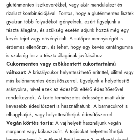
gluténmentes lisztkeverékkel, vagy akár mandulaliszt és
rizsliszt kombinációjával. Fontos, hogy a gluténmentes lisztek
gyakran több folyadékot igényelnek, ezért figyeljünk a
tészta állagára, és szükség esetén adjunk hozzá még egy
kevés tejet vagy növényi italt. A sütőpor mennyiségét is
érdemes ellenőrizni, és lehet, hogy egy kevés xantángumira
is szükség lesz a tészta állagának javításához.
Cukormentes vagy csökkentett cukortartalmú
változat:
A kristálycukor helyettesíthető eritrittel, xilittel vagy
más kalóriamentes édesítőszerrel. Ügyeljünk a helyettesítő
arányokra, mivel ezek az édesítők eltérő édesítőerővel
rendelkeznek. A körte természetes édessége miatt akár
kevesebb édesítőszert is használhatunk. A barnacukrot is
elhagyhatjuk, vagy helyettesíthetjük édesítőszerrel.
Vegán körtés torta:
A vaj helyett használjunk vegán
margarint vagy kókuszzsírt. A tojásokat helyettesíthetjük
lenmagtojással (1 evőkanál őrölt lenmag 3 evőkanál vízzel