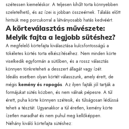
szétessen kiemeléskor. A teljesen kihűlt torta könnyebben
szeletelhető, és az ízei is jobban összeérnek. Tálalás előtt
hintsük meg porcukorral a látványosabb hatás kedvéért.
A körteválasztás művészete:
Melyik fajta a legjobb sütéshez?
A megfelelő körtefajta kiválasztása kulcsfontosságú a
tökéletes körtés torta elkészítéséhez. Nem minden körte
viselkedik egyformán a sütőben, és a rossz választás
könnyen tönkreteheti a desszert állagát vagy ízét.
Ideális esetben olyan körtét válasszunk, amely érett, de
mégis
kemény és ropogós
. Az ilyen fajták jól tartják a
formájukat sütés közben, és nem válnak pépesre. A túl
érett, puha körte könnyen szétesik, és túlságosan lédússá
teheti a tésztát. Ugyanakkor a túl éretlen, kemény körte
ízetlen maradhat és nem puhul meg kellőképpen.
Néhány kiváló körtefajta sütéshez: