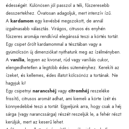
édességét. Különösen jól passzol a téli, fűszeresebb
desszertekhez. Óvatosan adagoljuk, mert intenzív ízű.
A
kardamom
egy kevésbé megszokott, de annál
izgalmasabb választás. Virágos, citrusos és enyhén
fűszeres aromája rendkívül elegánssá teszi a körtés tortát.
Egy csipet őrölt kardamommal a tésztában vagy a
gyümölcsön új dimenziókat nyithatunk meg az ízélményben.
A
vanília
, legyen az kivonat, rúd vagy vaníliás cukor,
elengedhetetlen a legtöbb édes süteményhez. Kerekíti az
ízeket, és kellemes, édes illatot kölcsönöz a tortának. Ne
hagyjuk ki!
Egy csipetnyi
narancshéj
vagy
citromhéj
reszeléke
frissítő, citrusos aromát adhat, ami kiemeli a körte ízét és
könnyedebbé teszi a tortát. Ügyeljünk arra, hogy csak a héj
sárga (vagy narancssárga) részét reszeljük le, a fehér részt
kerüljük, mert az keserű lehet.