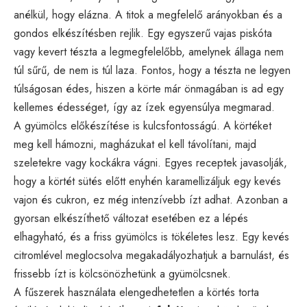
anélkül, hogy elázna. A titok a megfelelő arányokban és a
gondos elkészítésben rejlik. Egy egyszerű vajas piskóta
vagy kevert tészta a legmegfelelőbb, amelynek állaga nem
túl sűrű, de nem is túl laza. Fontos, hogy a tészta ne legyen
túlságosan édes, hiszen a körte már önmagában is ad egy
kellemes édességet, így az ízek egyensúlya megmarad.
A gyümölcs előkészítése is kulcsfontosságú. A körtéket
meg kell hámozni, magházukat el kell távolítani, majd
szeletekre vagy kockákra vágni. Egyes receptek javasolják,
hogy a körtét sütés előtt enyhén karamellizáljuk egy kevés
vajon és cukron, ez még intenzívebb ízt adhat. Azonban a
gyorsan elkészíthető változat esetében ez a lépés
elhagyható, és a friss gyümölcs is tökéletes lesz. Egy kevés
citromlével meglocsolva megakadályozhatjuk a barnulást, és
frissebb ízt is kölcsönözhetünk a gyümölcsnek.
A fűszerek használata elengedhetetlen a körtés torta