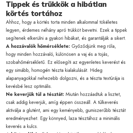
Tippek és trükkök a hibátlan
körtés tortához
Ahhoz, hogy a körtés torta minden alkalommal tökéletes
legyen, érdemes néhány apró trükköt bevetni. Ezek a tippek
segítenek elkerülni a gyakori hibákat, és garantálják a sikert.
A hozzávalók hőmérséklete:
Győződjünk meg róla,
hogy minden hozzávaló, különösen a vaj és a tojás,
szobahőmérsékletű. Ez elősegíti az egyenletes keverést és
egy simább, homogén tészta kialakulását. Hideg
alapanyagokkal nehezebb dolgozni, és a tészta textúrája is
kevésbé lesz optimális.
Ne keverjük túl a tésztát:
Miután hozzáadtuk a lisztet,
csak addig keverjük, amíg éppen összeáll. A túlkeverés
aktiválja a glutént, ami egy keményebb, gumiszerűbb tésztát
eredményezhet. Egy könnyed, laza tésztához a minimális
keverés a kulcs.