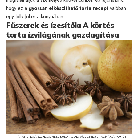
hogy ez a
gyorsan elkészíthető torta recept
valóban
egy Jolly Joker a konyhában.
Fűszerek és ízesítők: A körtés
torta ízvilágának gazdagítása
A FAHÉJ ÉS A SZERECSENDIÓ KÜLÖNLEGES MELEGSÉGET ADNAK A KÖRTÉS