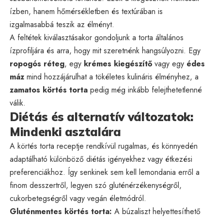
ízben, hanem hőmérsékletben és textúrában is
izgalmasabbá teszik az élményt.
A feltétek kiválasztásakor gondoljunk a torta általános
ízprofiljára és arra, hogy mit szeretnénk hangsúlyozni. Egy
ropogós réteg
, egy
krémes kiegészítő
vagy egy
édes
máz
mind hozzájárulhat a tökéletes kulináris élményhez, a
zamatos körtés torta
pedig még inkább felejthetetlenné
válik.
Diétás és alternatív változatok:
Mindenki asztalára
A körtés torta receptje rendkívül rugalmas, és könnyedén
adaptálható különböző diétás igényekhez vagy étkezési
preferenciákhoz. Így senkinek sem kell lemondania erről a
finom desszertről, legyen szó gluténérzékenységről,
cukorbetegségről vagy vegán életmódról.
Gluténmentes körtés torta:
A búzaliszt helyettesíthető