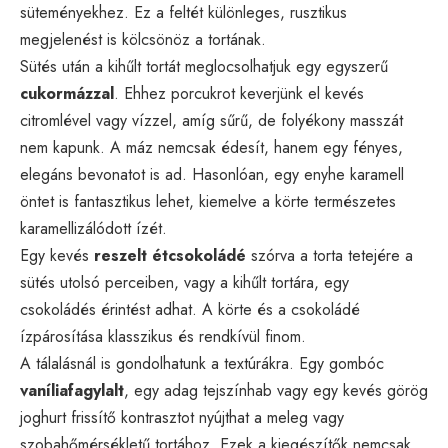
süteményekhez. Ez a feltét különleges, rusztikus
megjelenést is kölcsönöz a tortának.
Sütés után a kihűlt tortát meglocsolhatjuk egy egyszerű
cukormázzal
. Ehhez porcukrot keverjünk el kevés
citromlével vagy vízzel, amíg sűrű, de folyékony masszát
nem kapunk. A máz nemcsak édesít, hanem egy fényes,
elegáns bevonatot is ad. Hasonlóan, egy enyhe karamell
öntet is fantasztikus lehet, kiemelve a körte természetes
karamellizálódott ízét.
Egy kevés
reszelt étcsokoládé
szórva a torta tetejére a
sütés utolsó perceiben, vagy a kihűlt tortára, egy
csokoládés érintést adhat. A körte és a csokoládé
ízpárosítása klasszikus és rendkívül finom.
A tálalásnál is gondolhatunk a textúrákra. Egy gombóc
vaníliafagylalt
, egy adag tejszínhab vagy egy kevés görög
joghurt frissítő kontrasztot nyújthat a meleg vagy
szobahőmérsékletű tortához. Ezek a kiegészítők nemcsak