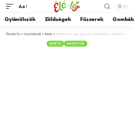
Aa
Gyümölcsök
Zöldségek
Fűszerek
Gombá
Éléstár.hu
>
Gyümölcsök
>
Körte
>
Körtés torta: egy gyorsan elkészíthető, zamatos torta receptje, mely más gyümölccsel is működik
KÖRTE
RECEPTEK