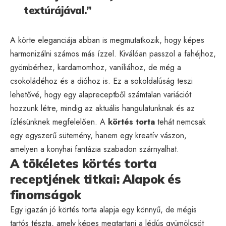
textúrájával.”
A körte eleganciája abban is megmutatkozik, hogy képes
harmonizálni számos más ízzel. Kiválóan passzol a fahéjhoz,
gyömbérhez, kardamomhoz, vaníliához, de még a
csokoládéhoz és a dióhoz is. Ez a sokoldalúság teszi
lehetővé, hogy egy alapreceptből számtalan variációt
hozzunk létre, mindig az aktuális hangulatunknak és az
ízlésünknek megfelelően. A
körtés torta
tehát nemcsak
egy egyszerű sütemény, hanem egy kreatív vászon,
amelyen a konyhai fantázia szabadon szárnyalhat.
A tökéletes körtés torta
receptjének titkai: Alapok és
finomságok
Egy igazán jó körtés torta alapja egy könnyű, de mégis
tartós tészta, amely képes megtartani a lédús gyümölcsöt