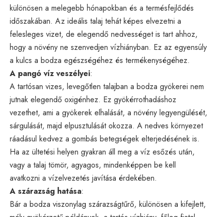
különösen a melegebb hónapokban és a termésfejlődés
időszakában. Az ideális talaj tehát képes elvezetni a
felesleges vizet, de elegendő nedvességet is tart ahhoz,
hogy a növény ne szenvedjen vízhiányban. Ez az egyensúly
a kulcs a bodza egészségéhez és termékenységéhez.
A pangó víz veszélyei
:
A tartósan vizes, levegőtlen talajban a bodza gyökerei nem
jutnak elegendő oxigénhez. Ez gyökérrothadáshoz
vezethet, ami a gyökerek elhalását, a növény legyengülését,
sárgulását, majd elpusztulását okozza. A nedves környezet
ráadásul kedvez a gombás betegségek elterjedésének is.
Ha az ültetési helyen gyakran áll meg a víz esőzés után,
vagy a talaj tömör, agyagos, mindenképpen be kell
avatkozni a vízelvezetés javítása érdekében.
A szárazság hatása
:
Bár a bodza viszonylag szárazságtűrő, különösen a kifejlett,