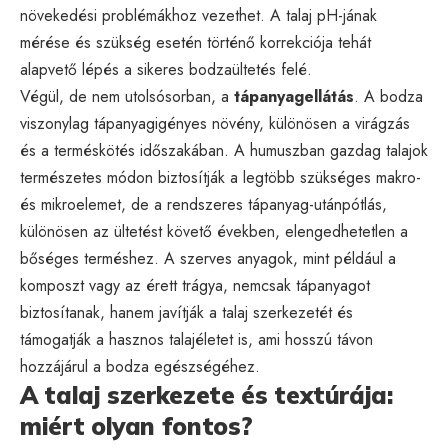
növekedési problémákhoz vezethet. A talaj pH-jának
mérése és szükség esetén történő korrekciója tehát
alapvető lépés a sikeres bodzaültetés felé.
Végül, de nem utolsósorban, a
tápanyagellátás
. A bodza
viszonylag tápanyagigényes növény, különösen a virágzás
és a terméskötés időszakában. A humuszban gazdag talajok
természetes módon biztosítják a legtöbb szükséges makro-
és mikroelemet, de a rendszeres tápanyag-utánpótlás,
különösen az ültetést követő években, elengedhetetlen a
bőséges terméshez. A szerves anyagok, mint például a
komposzt vagy az érett trágya, nemcsak tápanyagot
biztosítanak, hanem javítják a talaj szerkezetét és
támogatják a hasznos talajéletet is, ami hosszú távon
hozzájárul a bodza egészségéhez.
A talaj szerkezete és textúrája:
miért olyan fontos?