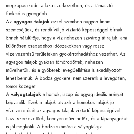
megkapaszkodni a laza szerkezetben, és a támasztó
funkció is gyengébb.
Az
agyagos talajok
ezzel szemben nagyon finom
szemcséjűek, és rendkívül jó víztartó képességgel bírnak.
Ennek hátulütője, hogy a víz nehezen szivárog át rajtuk, ami
különösen csapadékos időszakokban vagy rossz
vízelvezetésű területeken gyökérrothadáshoz vezethet. Az
agyagos talajok gyakran tömörödöttek, nehezen
művelhetők, és a gyökerek levegőellátása is akadályozott
lehet bennük. A bodza gyökerei nem szeretik a levegőtlen,
tömör közeget.
A
vályogtalajok
a homok, iszap és agyag ideális arányát
képviselik. Ezek a talajok ötvözik a homokos talajok jó
vízelvezetését az agyagos talajok víztartó képességével.
Laza szerkezetűek, könnyen művelhetők, és a tápanyagokat
is jól megkötik. A bodza számára a vályogtalaj a