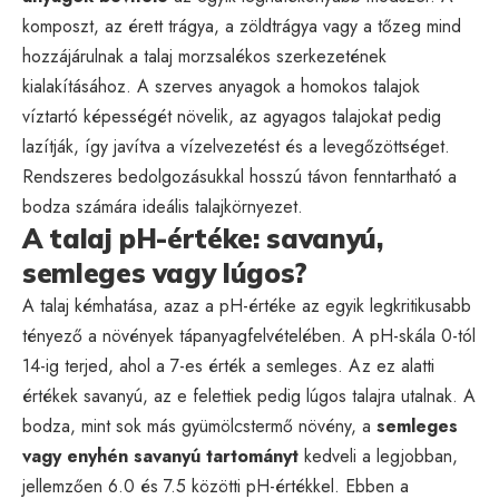
komposzt, az érett trágya, a zöldtrágya vagy a tőzeg mind
hozzájárulnak a talaj morzsalékos szerkezetének
kialakításához. A szerves anyagok a homokos talajok
víztartó képességét növelik, az agyagos talajokat pedig
lazítják, így javítva a vízelvezetést és a levegőzöttséget.
Rendszeres bedolgozásukkal hosszú távon fenntartható a
bodza számára ideális talajkörnyezet.
A talaj pH-értéke: savanyú,
semleges vagy lúgos?
A talaj kémhatása, azaz a pH-értéke az egyik legkritikusabb
tényező a növények tápanyagfelvételében. A pH-skála 0-tól
14-ig terjed, ahol a 7-es érték a semleges. Az ez alatti
értékek savanyú, az e felettiek pedig lúgos talajra utalnak. A
bodza, mint sok más gyümölcstermő növény, a
semleges
vagy enyhén savanyú tartományt
kedveli a legjobban,
jellemzően 6.0 és 7.5 közötti pH-értékkel. Ebben a