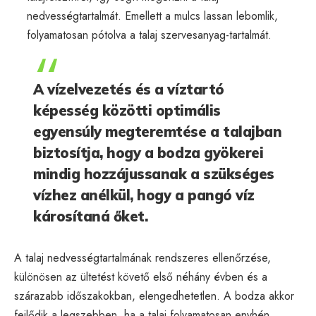
nedvességtartalmát. Emellett a mulcs lassan lebomlik,
folyamatosan pótolva a talaj szervesanyag-tartalmát.
A vízelvezetés és a víztartó
képesség közötti optimális
egyensúly megteremtése a talajban
biztosítja, hogy a bodza gyökerei
mindig hozzájussanak a szükséges
vízhez anélkül, hogy a pangó víz
károsítaná őket.
A talaj nedvességtartalmának rendszeres ellenőrzése,
különösen az ültetést követő első néhány évben és a
szárazabb időszakokban, elengedhetetlen. A bodza akkor
fejlődik a legszebben, ha a talaj folyamatosan enyhén