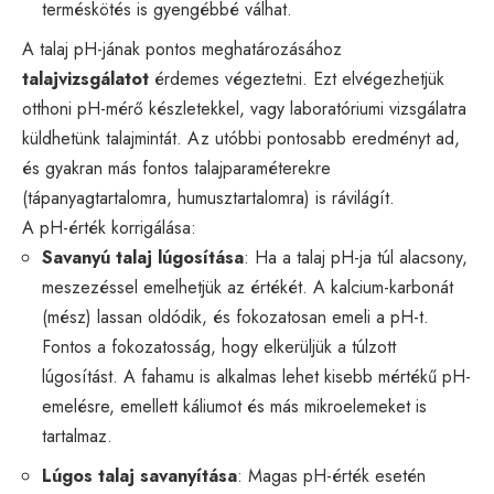
terméskötés is gyengébbé válhat.
A talaj pH-jának pontos meghatározásához
talajvizsgálatot
érdemes végeztetni. Ezt elvégezhetjük
otthoni pH-mérő készletekkel, vagy laboratóriumi vizsgálatra
küldhetünk talajmintát. Az utóbbi pontosabb eredményt ad,
és gyakran más fontos talajparaméterekre
(tápanyagtartalomra, humusztartalomra) is rávilágít.
A pH-érték korrigálása:
Savanyú talaj lúgosítása
: Ha a talaj pH-ja túl alacsony,
meszezéssel emelhetjük az értékét. A kalcium-karbonát
(mész) lassan oldódik, és fokozatosan emeli a pH-t.
Fontos a fokozatosság, hogy elkerüljük a túlzott
lúgosítást. A fahamu is alkalmas lehet kisebb mértékű pH-
emelésre, emellett káliumot és más mikroelemeket is
tartalmaz.
Lúgos talaj savanyítása
: Magas pH-érték esetén