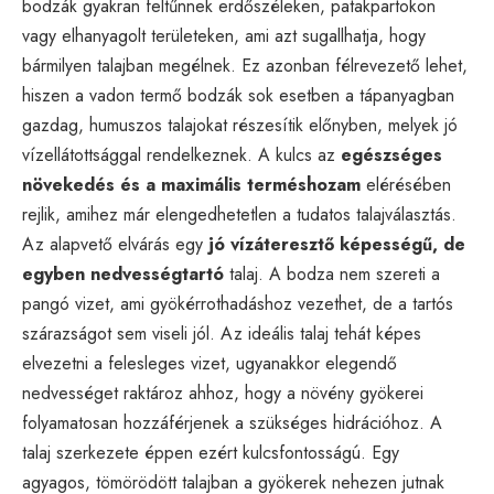
bodzák gyakran feltűnnek erdőszéleken, patakpartokon
vagy elhanyagolt területeken, ami azt sugallhatja, hogy
bármilyen talajban megélnek. Ez azonban félrevezető lehet,
hiszen a vadon termő bodzák sok esetben a tápanyagban
gazdag, humuszos talajokat részesítik előnyben, melyek jó
vízellátottsággal rendelkeznek. A kulcs az
egészséges
növekedés és a maximális terméshozam
elérésében
rejlik, amihez már elengedhetetlen a tudatos talajválasztás.
Az alapvető elvárás egy
jó vízáteresztő képességű, de
egyben nedvességtartó
talaj. A bodza nem szereti a
pangó vizet, ami gyökérrothadáshoz vezethet, de a tartós
szárazságot sem viseli jól. Az ideális talaj tehát képes
elvezetni a felesleges vizet, ugyanakkor elegendő
nedvességet raktároz ahhoz, hogy a növény gyökerei
folyamatosan hozzáférjenek a szükséges hidrációhoz. A
talaj szerkezete éppen ezért kulcsfontosságú. Egy
agyagos, tömörödött talajban a gyökerek nehezen jutnak