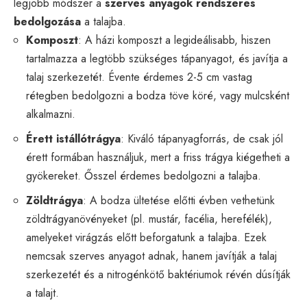
legjobb módszer a
szerves anyagok rendszeres
bedolgozása
a talajba.
Komposzt
: A házi komposzt a legideálisabb, hiszen
tartalmazza a legtöbb szükséges tápanyagot, és javítja a
talaj szerkezetét. Évente érdemes 2-5 cm vastag
rétegben bedolgozni a bodza töve köré, vagy mulcsként
alkalmazni.
Érett istállótrágya
: Kiváló tápanyagforrás, de csak jól
érett formában használjuk, mert a friss trágya kiégetheti a
gyökereket. Ősszel érdemes bedolgozni a talajba.
Zöldtrágya
: A bodza ültetése előtti évben vethetünk
zöldtrágyanövényeket (pl. mustár, facélia, herefélék),
amelyeket virágzás előtt beforgatunk a talajba. Ezek
nemcsak szerves anyagot adnak, hanem javítják a talaj
szerkezetét és a nitrogénkötő baktériumok révén dúsítják
a talajt.