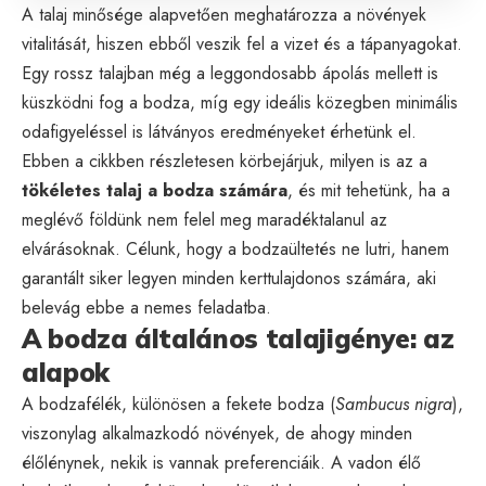
A talaj minősége alapvetően meghatározza a növények
vitalitását, hiszen ebből veszik fel a vizet és a tápanyagokat.
Egy rossz talajban még a leggondosabb ápolás mellett is
küszködni fog a bodza, míg egy ideális közegben minimális
odafigyeléssel is látványos eredményeket érhetünk el.
Ebben a cikkben részletesen körbejárjuk, milyen is az a
tökéletes talaj a bodza számára
, és mit tehetünk, ha a
meglévő földünk nem felel meg maradéktalanul az
elvárásoknak. Célunk, hogy a bodzaültetés ne lutri, hanem
garantált siker legyen minden kerttulajdonos számára, aki
belevág ebbe a nemes feladatba.
A bodza általános talajigénye: az
alapok
A bodzafélék, különösen a fekete bodza (
Sambucus nigra
),
viszonylag alkalmazkodó növények, de ahogy minden
élőlénynek, nekik is vannak preferenciáik. A vadon élő