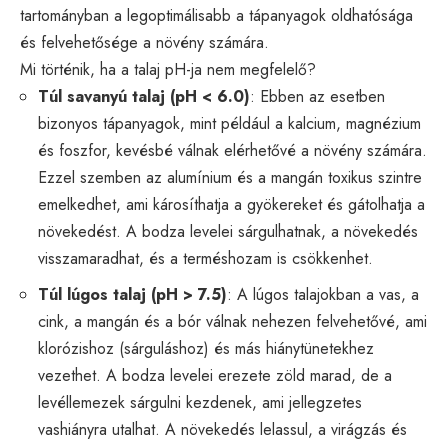
tartományban a legoptimálisabb a tápanyagok oldhatósága
és felvehetősége a növény számára.
Mi történik, ha a talaj pH-ja nem megfelelő?
Túl savanyú talaj (pH < 6.0)
: Ebben az esetben
bizonyos tápanyagok, mint például a kalcium, magnézium
és foszfor, kevésbé válnak elérhetővé a növény számára.
Ezzel szemben az alumínium és a mangán toxikus szintre
emelkedhet, ami károsíthatja a gyökereket és gátolhatja a
növekedést. A bodza levelei sárgulhatnak, a növekedés
visszamaradhat, és a terméshozam is csökkenhet.
Túl lúgos talaj (pH > 7.5)
: A lúgos talajokban a vas, a
cink, a mangán és a bór válnak nehezen felvehetővé, ami
klorózishoz (sárguláshoz) és más hiánytünetekhez
vezethet. A bodza levelei erezete zöld marad, de a
levéllemezek sárgulni kezdenek, ami jellegzetes
vashiányra utalhat. A növekedés lelassul, a virágzás és