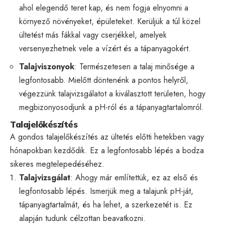
ahol elegendő teret kap, és nem fogja elnyomni a
környező növényeket, épületeket. Kerüljük a túl közel
ültetést más fákkal vagy cserjékkel, amelyek
versenyezhetnek vele a vízért és a tápanyagokért.
Talajviszonyok
: Természetesen a talaj minősége a
legfontosabb. Mielőtt döntenénk a pontos helyről,
végezzünk talajvizsgálatot a kiválasztott területen, hogy
megbizonyosodjunk a pH-ról és a tápanyagtartalomról.
Talajelőkészítés
A gondos talajelőkészítés az ültetés előtti hetekben vagy
hónapokban kezdődik. Ez a legfontosabb lépés a bodza
sikeres megtelepedéséhez.
Talajvizsgálat
: Ahogy már említettük, ez az első és
legfontosabb lépés. Ismerjük meg a talajunk pH-ját,
tápanyagtartalmát, és ha lehet, a szerkezetét is. Ez
alapján tudunk célzottan beavatkozni.