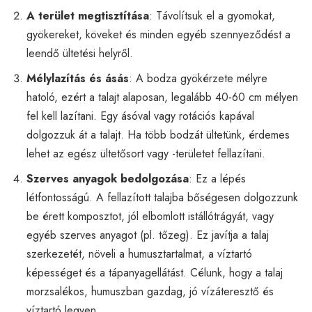
A terület megtisztítása
: Távolítsuk el a gyomokat,
gyökereket, köveket és minden egyéb szennyeződést a
leendő ültetési helyről.
Mélylazítás és ásás
: A bodza gyökérzete mélyre
hatoló, ezért a talajt alaposan, legalább 40-60 cm mélyen
fel kell lazítani. Egy ásóval vagy rotációs kapával
dolgozzuk át a talajt. Ha több bodzát ültetünk, érdemes
lehet az egész ültetősort vagy -területet fellazítani.
Szerves anyagok bedolgozása
: Ez a lépés
létfontosságú. A fellazított talajba bőségesen dolgozzunk
be érett komposztot, jól elbomlott istállótrágyát, vagy
egyéb szerves anyagot (pl. tőzeg). Ez javítja a talaj
szerkezetét, növeli a humusztartalmat, a víztartó
képességet és a tápanyagellátást. Célunk, hogy a talaj
morzsalékos, humuszban gazdag, jó vízáteresztő és
víztartó legyen.