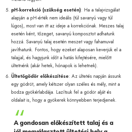
pH-korrekció (szükség esetén)
: Ha a talajvizsgálat
alapján a pH-érték nem ideális (túl savanyú vagy túl
lúgos), most van itt az ideje a korrekciónak. Meszes talaj
esetén ként, tőzeget, savanyú komposztot adhatunk
hozzá. Savanyú talaj esetén meszet vagy fahamuval
javíthatunk. Fontos, hogy ezeket alaposan keverjük el a
talajjal, és hagyjunk időt a hatás kifejtésére, mielőtt
ültetnénk (akár hetek, hónapok is lehetnek).
Ültetőgödör előkészítése
: Az ültetés napján ássunk
egy gödröt, amely kétszer olyan széles és mély, mint a
bodza gyökérlabdája. Lazítsuk fel a gödör alját és
oldalait is, hogy a gyökerek könnyebben terjedjenek.
A gondosan előkészített talaj és a
jól megválasztott ültetési hely a