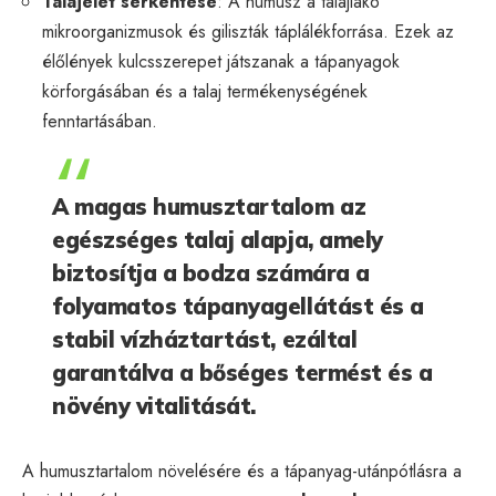
Talajélet serkentése
: A humusz a talajlakó
mikroorganizmusok és giliszták táplálékforrása. Ezek az
élőlények kulcsszerepet játszanak a tápanyagok
körforgásában és a talaj termékenységének
fenntartásában.
A magas humusztartalom az
egészséges talaj alapja, amely
biztosítja a bodza számára a
folyamatos tápanyagellátást és a
stabil vízháztartást, ezáltal
garantálva a bőséges termést és a
növény vitalitását.
A humusztartalom növelésére és a tápanyag-utánpótlásra a