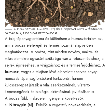
A BODZA GAZDAG HUMUSZBAN FEJLŐDIK LEGJOBBAN, MIVEL A TÁPANYAGBAN
GAZDAG TALAJ ERŐS GYÖKÉRZETET TÁMOGAT.
A talaj tápanyagtartalma és különösen a humusztartalom az,
ami a bodza életerejét és terméshozamát alapvetően
meghatározza. A bodza, mint minden növény, makro- és
mikroelemekre egyaránt szüksége van a fotoszintézishez, a
sejtek építéséhez, a virágzáshoz és a termésfejlődéshez. A
humusz
, vagyis a talajban lévő elbomlott szerves anyag,
nemcsak tápanyagforrásként funkcionál, hanem
kulcsszerepet játszik a talaj szerkezetének, víztartó
képességének és biológiai aktivitásának javításában is.
A bodza főbb makroelem-igényei a következők:
Nitrogén (N)
: Felelős a vegetatív növekedésért, a