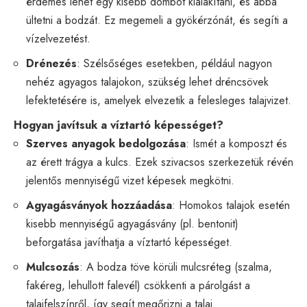
érdemes lehet egy kisebb dombot kialakítani, és abba
ültetni a bodzát. Ez megemeli a gyökérzónát, és segíti a
vízelvezetést.
Drénezés
: Szélsőséges esetekben, például nagyon
nehéz agyagos talajokon, szükség lehet dréncsövek
lefektetésére is, amelyek elvezetik a felesleges talajvizet.
Hogyan javítsuk a víztartó képességet?
Szerves anyagok bedolgozása
: Ismét a komposzt és
az érett trágya a kulcs. Ezek szivacsos szerkezetük révén
jelentős mennyiségű vizet képesek megkötni.
Agyagásványok hozzáadása
: Homokos talajok esetén
kisebb mennyiségű agyagásvány (pl. bentonit)
beforgatása javíthatja a víztartó képességet.
Mulcsozás
: A bodza töve körüli mulcsréteg (szalma,
fakéreg, lehullott falevél) csökkenti a párolgást a
talajfelszínről, így segít megőrizni a talaj