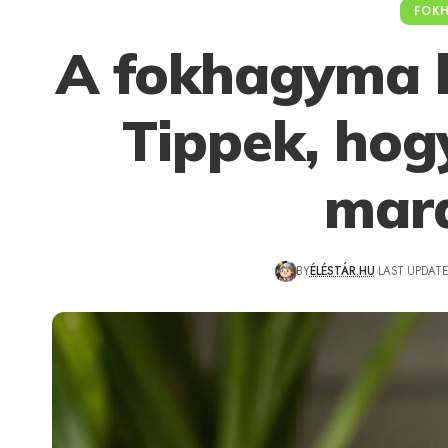
FOK
A fokhagyma h
Tippek, hogy
mar
BY
ÉLÉSTÁR.HU
LAST UPDATE