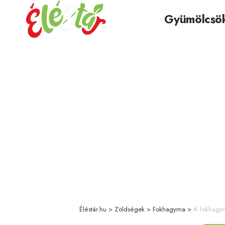
Gyümölcsö
Éléstár.hu
>
Zöldségek
>
Fokhagyma
>
A fokhagym