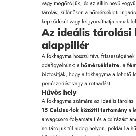
vagy megőröljük, és az alliin nevű vegyül
tárolás, különösen a hőmérsékleti ingadoz
képződését vagy felgyorsíthatja annak l
Az ideális tárolás
alappillér
A fokhagyma hosszú távú frissességének
odafigyelnünk: a
hőmérsékletre
, a
fén
biztosítják, hogy a fokhagyma a lehető l
penészedést vagy a rothadást.
Hűvös hely
A fokhagyma számára az ideális tárolás
15 Celsius-fok közötti tartomány
a l
anyagcsere-folyamatait és a csírázást ané
ne tároljuk túl hideg helyen, például a