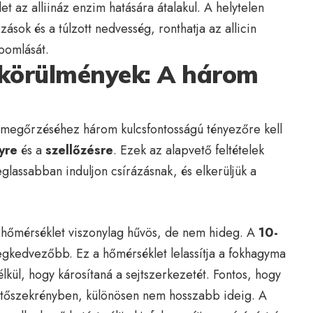
et az alliináz enzim hatására átalakul. A helytelen
ások és a túlzott nedvesség, ronthatja az allicin
ebomlását.
i körülmények: A három
 megőrzéséhez három kulcsfontosságú tényezőre kell
yre
és a
szellőzésre
. Ezek az alapvető feltételek
eglassabban induljon csírázásnak, és elkerüljük a
i hőmérséklet viszonylag hűvös, de nem hideg. A
10-
egkedvezőbb. Ez a hőmérséklet lelassítja a fokhagyma
lkül, hogy károsítaná a sejtszerkezetét. Fontos, hogy
 hűtőszekrényben, különösen nem hosszabb ideig. A