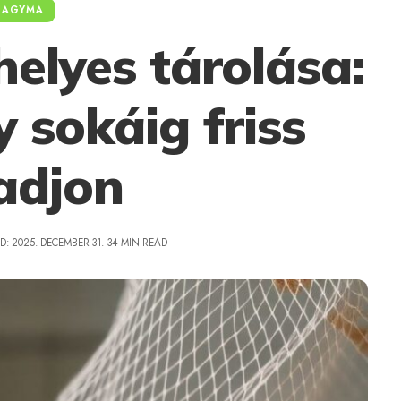
HAGYMA
elyes tárolása:
 sokáig friss
adjon
D: 2025. DECEMBER 31.
34 MIN READ