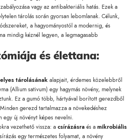
abályozása vagy az antibakteriális hatás. Ezek a
lytelen tárolás során gyorsan lebomlanak. Célunk,
módszereket, a hagyományostól a modernig, és
ma mindig kéznél legyen, a legmagasabb
miája és élettana:
elyes tárolásának
alapjait, érdemes közelebbről
yma (Allium sativum) egy hagymás növény, melynek
sztunk. Ez a gumó több, hártyával borított gerezdből
k. Minden gerezd tartalmazza a növekedéshez
n egy új növényt képes nevelni.
okra vezethető vissza: a
csírázásra
és a
mikrobiális
sírázás egy természetes folyamat, a növény