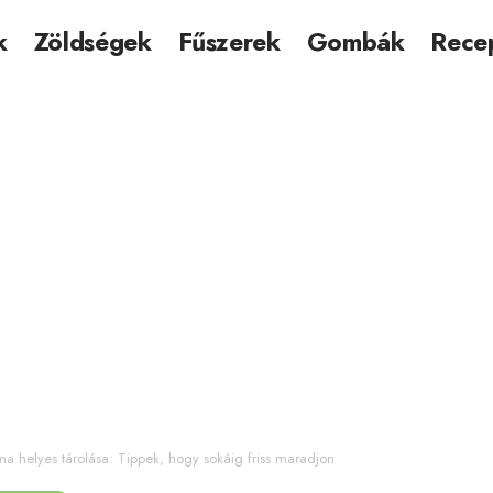
k
Zöldségek
Fűszerek
Gombák
Rece
a helyes tárolása: Tippek, hogy sokáig friss maradjon