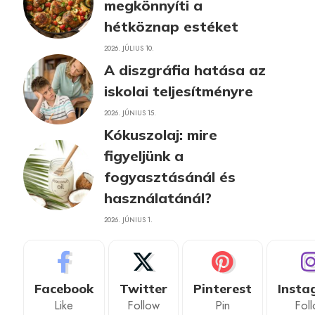
megkönnyíti a
hétköznap estéket
2026. JÚLIUS 10.
A diszgráfia hatása az
iskolai teljesítményre
2026. JÚNIUS 15.
Kókuszolaj: mire
figyeljünk a
fogyasztásánál és
használatánál?
2026. JÚNIUS 1.
Facebook
Twitter
Pinterest
Insta
Like
Follow
Pin
Fol