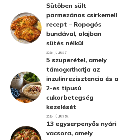
Sütőben sült
parmezános csirkemell
recept – Ropogós
bundával, olajban
sütés nélkül
2026. JÚLIUS 31.
5 szuperétel, amely
támogathatja az
inzulinrezisztencia és a
2-es típusú
cukorbetegség
kezelését
2026. JÚLIUS 28.
13 egyserpenyős nyári
vacsora, amely