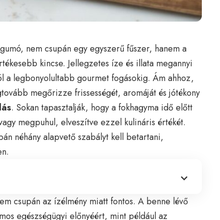
ú gumó, nem csupán egy egyszerű fűszer, hanem a
tékesebb kincse. Jellegzetes íze és illata megannyi
stól a legbonyolultabb gourmet fogásokig. Ám ahhoz,
gtovább megőrizze frissességét, aromáját és jótékony
lás
. Sokan tapasztalják, hogy a fokhagyma idő előtt
gy megpuhul, elveszítve ezzel kulináris értékét.
n néhány alapvető szabályt kell betartani,
en.
 csupán az ízélmény miatt fontos. A benne lévő
mos egészségügyi előnyéért, mint például az