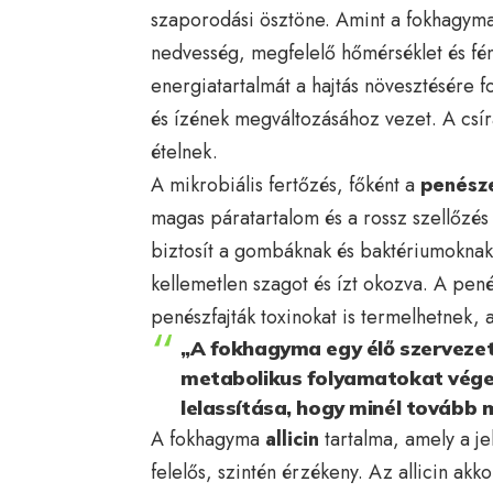
szaporodási ösztöne. Amint a fokhagym
nedvesség, megfelelő hőmérséklet és fén
energiatartalmát a hajtás növesztésére f
és ízének megváltozásához vezet. A csí
ételnek.
A mikrobiális fertőzés, főként a
penész
magas páratartalom és a rossz szellőzés
biztosít a gombáknak és baktériumoknak
kellemetlen szagot és ízt okozva. A pen
penészfajták toxinokat is termelhetnek,
„A fokhagyma egy élő szervezet,
metabolikus folyamatokat végez
lelassítása, hogy minél tovább 
A fokhagyma
allicin
tartalma, amely a jel
felelős, szintén érzékeny. Az allicin ak