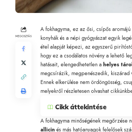
A fokhagyma, ez az ősi, csípős aromáj
MEGOSZTÁS
konyhák és a népi gyógyászat egyik legér
étel alapját képezi, az egyszerű pirító
hogy ez a csodálatos növény a lehető le
hatásait, elengedhetetlen a
helyes táro
megcsírázik, megpenészedik, kiszárad va
Ennek elkerülése nem ördöngösség, csupá
melyekről részletesen olvashat cikkünkb
Cikk áttekintése
A fokhagyma minőségének megőrzése nem
allicin
és más hatóanyagok felelősek szá