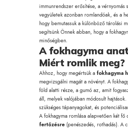
immunrendszer erősítése, a vérnyomás sz
vegyületek azonban romlandóak, és a he
hogy bemutassuk a különböző tárolási 
segítsünk Önnek abban, hogy a fokhagy
minőségben.
A fokhagyma anató
Miért romlik meg?
Ahhoz, hogy megértsük a
fokhagyma h
megvizsgálni magát a növényt. A fokhag
föld alatti része, a gumó az, amit fogya
áll, melyek valójában módosult hajtáso
szükséges tápanyagokat, és potenciálisa
A fokhagyma romlása alapvetően két fő 
fertőzésre
(penészedés, rothadás). A c