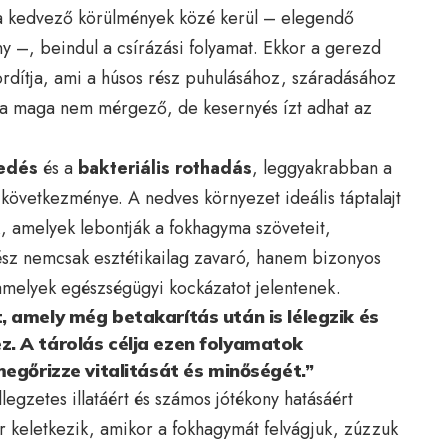
a kedvező körülmények közé kerül – elegendő
y –, beindul a csírázási folyamat. Ekkor a gerezd
ordítja, ami a húsos rész puhulásához, száradásához
ra maga nem mérgező, de kesernyés ízt adhat az
edés
és a
bakteriális rothadás
, leggyakrabban a
 következménye. A nedves környezet ideális táptalajt
, amelyek lebontják a fokhagyma szöveteit,
ész nemcsak esztétikailag zavaró, hanem bizonyos
 amelyek egészségügyi kockázatot jelentenek.
 amely még betakarítás után is lélegzik és
. A tárolás célja ezen folyamatok
megőrizze vitalitását és minőségét.”
legzetes illatáért és számos jótékony hatásáért
kor keletkezik, amikor a fokhagymát felvágjuk, zúzzuk