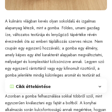
A kulináris világban kevés olyan sokoldalú és izgalmas
alapanyag létezik, mint a gomba. Földes, umami gazdag
íze, változatos textúrája és lenyűgöző tápértéke révén
évezredek óta az emberi táplálkozás szerves része. Nem
csupán egy egyszerű hozzávaló; a gomba egy élmény,
amely képes egy étel karakterét alapjaiban megváltoztatni,
mélységet és komplexitást kölcsönözve annak. Legyen szó
egy egyszerű rántottáról vagy egy kifinomult rizottóról, a
gomba jelenléte mindig különleges aromát és textúrát ad.
Cikk áttekintése
Azonban a gomba felhasználása sokkal többről szól, mint
egyszerűen kiválasztani egy fajtát a boltból. A konyhai
alkalmazás során kulcsfontosságú annak megértése, hogyan