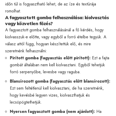
időn túl is fogyasztható lehet, de az íze és textúrája
romolhat.
A fagyasztott gomba felhasználása: kiolvasztás
vagy közvetlen főzés?
A fagyasztott gomba felhasználásánál a fő kérdés, hogy
kiolvasszuk-e előtte, vagy egyből a forró ételbe tegyük. A
válasz attól függ, hogyan készítettük elő, és mire
szeretnénk felhasználni:
Pirított gomba (fagyasztás előtt pirított):
Ezt a fajta
gombát általában nem kell kiolvasztani. Egyből tehetjük
forró serpenyőbe, levesbe vagy raguba.
Blansírozott gomba (fagyasztás előtt blansírozott):
Ezt sem feltétlenül kell kiolvasztani, de ha szeretnénk,
hogy kevésbé legyen vizes, kiolvaszthatjuk és
lecsöpögtethetjük.
Nyersen fagyasztott gomba (nem ajánlott):
Ha