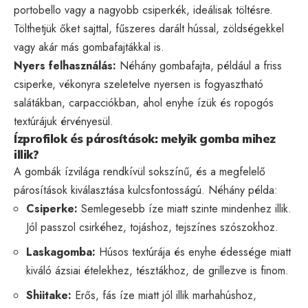
portobello vagy a nagyobb csiperkék, ideálisak töltésre.
Tölthetjük őket sajttal, fűszeres darált hússal, zöldségekkel
vagy akár más gombafajtákkal is.
Nyers felhasználás:
Néhány gombafajta, például a friss
csiperke, vékonyra szeletelve nyersen is fogyasztható
salátákban, carpacciókban, ahol enyhe ízük és ropogós
textúrájuk érvényesül.
Ízprofilok és párosítások: melyik gomba mihez
illik?
A gombák ízvilága rendkívül sokszínű, és a megfelelő
párosítások kiválasztása kulcsfontosságú. Néhány példa:
Csiperke:
Semlegesebb íze miatt szinte mindenhez illik.
Jól passzol csirkéhez, tojáshoz, tejszínes szószokhoz.
Laskagomba:
Húsos textúrája és enyhe édessége miatt
kiváló ázsiai ételekhez, tésztákhoz, de grillezve is finom.
Shiitake:
Erős, fás íze miatt jól illik marhahúshoz,