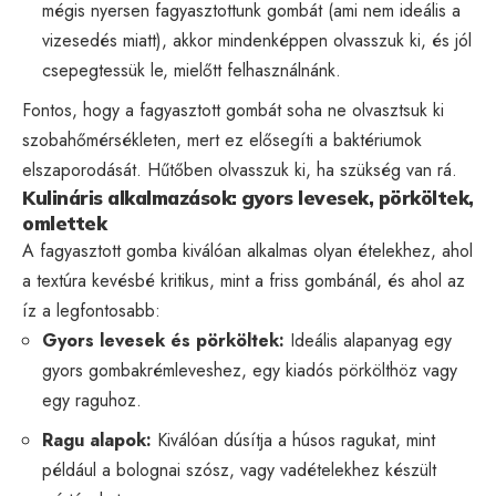
mégis nyersen fagyasztottunk gombát (ami nem ideális a
vizesedés miatt), akkor mindenképpen olvasszuk ki, és jól
csepegtessük le, mielőtt felhasználnánk.
Fontos, hogy a fagyasztott gombát soha ne olvasztsuk ki
szobahőmérsékleten, mert ez elősegíti a baktériumok
elszaporodását. Hűtőben olvasszuk ki, ha szükség van rá.
Kulináris alkalmazások: gyors levesek, pörköltek,
omlettek
A fagyasztott gomba kiválóan alkalmas olyan ételekhez, ahol
a textúra kevésbé kritikus, mint a friss gombánál, és ahol az
íz a legfontosabb:
Gyors levesek és pörköltek:
Ideális alapanyag egy
gyors gombakrémleveshez, egy kiadós pörkölthöz vagy
egy raguhoz.
Ragu alapok:
Kiválóan dúsítja a húsos ragukat, mint
például a bolognai szósz, vagy vadételekhez készült