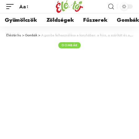
Aa
Gyümölcsök
Zöldségek
Fűszerek
Gombá
Éléstár.hu
>
Gombák
>
A gomba felhasználása a konyhában: a friss, a szárított és a fagyasztott gombák titkai
GOMBÁK