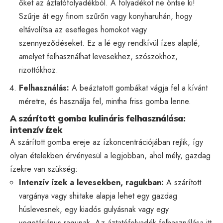
őket az áztatófolyadékból. A folyadékot ne öntse ki!
Szűrje át egy finom szűrőn vagy konyharuhán, hogy
eltávolítsa az esetleges homokot vagy
szennyeződéseket. Ez a lé egy rendkívül ízes alaplé,
amelyet felhasználhat levesekhez, szószokhoz,
rizottókhoz.
Felhasználás:
A beáztatott gombákat vágja fel a kívánt
méretre, és használja fel, mintha friss gomba lenne.
A szárított gomba kulináris felhasználása:
intenzív ízek
A szárított gomba ereje az ízkoncentrációjában rejlik, így
olyan ételekben érvényesül a legjobban, ahol mély, gazdag
ízekre van szükség:
Intenzív ízek a levesekben, ragukban:
A szárított
vargánya vagy shiitake alapja lehet egy gazdag
húslevesnek, egy kiadós gulyásnak vagy egy
vegetáriánus ragunak. Az áztatófolyadék felhasználása itt