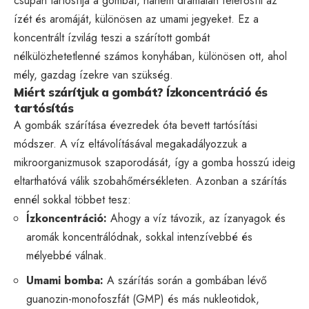
csupán tartósítja a gombát, hanem drámaian felerősíti az
ízét és aromáját, különösen az umami jegyeket. Ez a
koncentrált ízvilág teszi a szárított gombát
nélkülözhetetlenné számos konyhában, különösen ott, ahol
mély, gazdag ízekre van szükség.
Miért szárítjuk a gombát? Ízkoncentráció és
tartósítás
A gombák szárítása évezredek óta bevett tartósítási
módszer. A víz eltávolításával megakadályozzuk a
mikroorganizmusok szaporodását, így a gomba hosszú ideig
eltarthatóvá válik szobahőmérsékleten. Azonban a szárítás
ennél sokkal többet tesz:
Ízkoncentráció:
Ahogy a víz távozik, az ízanyagok és
aromák koncentrálódnak, sokkal intenzívebbé és
mélyebbé válnak.
Umami bomba:
A szárítás során a gombában lévő
guanozin-monofoszfát (GMP) és más nukleotidok,