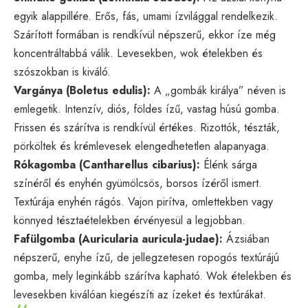
egyik alappillére. Erős, fás, umami ízvilággal rendelkezik.
Szárított formában is rendkívül népszerű, ekkor íze még
koncentráltabbá válik. Levesekben, wok ételekben és
szószokban is kiváló.
Vargánya (Boletus edulis):
A „gombák királya” néven is
emlegetik. Intenzív, diós, földes ízű, vastag húsú gomba.
Frissen és szárítva is rendkívül értékes. Rizottók, tészták,
pörköltek és krémlevesek elengedhetetlen alapanyaga.
Rókagomba (Cantharellus cibarius):
Élénk sárga
színéről és enyhén gyümölcsös, borsos ízéről ismert.
Textúrája enyhén rágós. Vajon pirítva, omlettekben vagy
könnyed tésztaételekben érvényesül a legjobban.
Fafülgomba (Auricularia auricula-judae):
Ázsiában
népszerű, enyhe ízű, de jellegzetesen ropogós textúrájú
gomba, mely leginkább szárítva kapható. Wok ételekben és
levesekben kiválóan kiegészíti az ízeket és textúrákat.