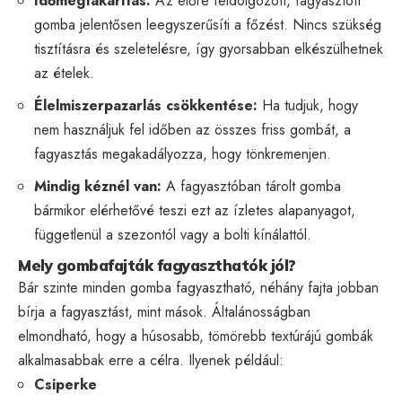
Időmegtakarítás:
Az előre feldolgozott, fagyasztott
gomba jelentősen leegyszerűsíti a főzést. Nincs szükség
tisztításra és szeletelésre, így gyorsabban elkészülhetnek
az ételek.
Élelmiszerpazarlás csökkentése:
Ha tudjuk, hogy
nem használjuk fel időben az összes friss gombát, a
fagyasztás megakadályozza, hogy tönkremenjen.
Mindig kéznél van:
A fagyasztóban tárolt gomba
bármikor elérhetővé teszi ezt az ízletes alapanyagot,
függetlenül a szezontól vagy a bolti kínálattól.
Mely gombafajták fagyaszthatók jól?
Bár szinte minden gomba fagyasztható, néhány fajta jobban
bírja a fagyasztást, mint mások. Általánosságban
elmondható, hogy a húsosabb, tömörebb textúrájú gombák
alkalmasabbak erre a célra. Ilyenek például:
Csiperke