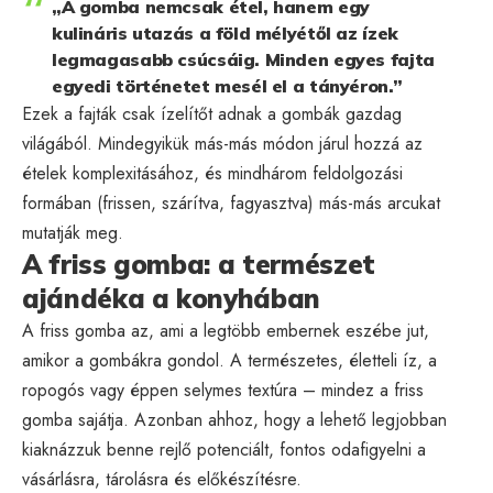
„A gomba nemcsak étel, hanem egy
kulináris utazás a föld mélyétől az ízek
legmagasabb csúcsáig. Minden egyes fajta
egyedi történetet mesél el a tányéron.”
Ezek a fajták csak ízelítőt adnak a gombák gazdag
világából. Mindegyikük más-más módon járul hozzá az
ételek komplexitásához, és mindhárom feldolgozási
formában (frissen, szárítva, fagyasztva) más-más arcukat
mutatják meg.
A friss gomba: a természet
ajándéka a konyhában
A friss gomba az, ami a legtöbb embernek eszébe jut,
amikor a gombákra gondol. A természetes, életteli íz, a
ropogós vagy éppen selymes textúra – mindez a friss
gomba sajátja. Azonban ahhoz, hogy a lehető legjobban
kiaknázzuk benne rejlő potenciált, fontos odafigyelni a
vásárlásra, tárolásra és előkészítésre.