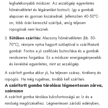
leghatékonyabb módszer. Az aszalógép egyenletes
hőmérsékletet és légáramlást biztosít, így a gombák
alaposan és gyorsan kiszáradnak. Jellemzően 40-50°C-
on, több órán keresztül szárítjuk, amíg teljesen
ropogósak nem lesznek.
Sütőben szárítás:
Alacsony hőmérsékleten (kb. 50-
70°C), résnyire nyitva hagyott sütőajtóval is száríthatunk
gombát. Fontos a jó szellőzés biztosítása és a gombák
rendszeres forgatása. Ez a módszer energiaigényesebb
és kevésbé egyenletes, mint az aszalógép.
A szárított gomba akkor jó, ha teljesen száraz, törékeny és
ropogós. Ha még rugalmas, tovább kell szárítani.
A szárított gomba tárolása: légmentesen zárva,
szárazon
A szárított gomba tárolása kulcsfontosságú az íz és a
minőség megőrzéséhez. Légmentesen záródó edényben,