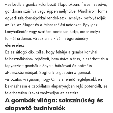
viselkedik a gomba különböző állapotokban: frissen szedve,
gondosan szárítva vagy éppen mélyhűtve. Mindhárom forma
egyedi tulajdonságokkal rendelkezik, amelyek befolyásolják
az ízt, az állagot és a felhasználási módokat. Egy igazi
konyhatündér vagy szakács pontosan tudja, mikor melyik
formát érdemes választani a kívánt végeredmény
eléréséhez.
Ez az átfogó cikk célja, hogy feltárja a gomba konyhai
felhasználásának rejtélyeit, bemutatva a friss, a szárított és a
fagyasztott gombák előnyeit, hátrányait és optimális
alkalmazási módjait. Segítünk eligazodni a gombák
változatos világában, hogy Ön is a lehető legteljesebben
kiaknázhassa e csodálatos alapanyagban rejlő potenciált, és
felejthetetlen ízeket varázsoljon az asztalra.
A gombák világa: sokszínűség és
alapvető tudnivalók