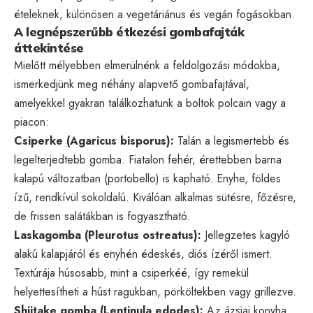
ételeknek, különösen a vegetáriánus és vegán fogásokban.
A legnépszerűbb étkezési gombafajták
áttekintése
Mielőtt mélyebben elmerülnénk a feldolgozási módokba,
ismerkedjünk meg néhány alapvető gombafajtával,
amelyekkel gyakran találkozhatunk a boltok polcain vagy a
piacon:
Csiperke (Agaricus bisporus):
Talán a legismertebb és
legelterjedtebb gomba. Fiatalon fehér, érettebben barna
kalapú változatban (portobello) is kapható. Enyhe, földes
ízű, rendkívül sokoldalú. Kiválóan alkalmas sütésre, főzésre,
de frissen salátákban is fogyasztható.
Laskagomba (Pleurotus ostreatus):
Jellegzetes kagyló
alakú kalapjáról és enyhén édeskés, diós ízéről ismert.
Textúrája húsosabb, mint a csiperkéé, így remekül
helyettesítheti a húst ragukban, pörköltekben vagy grillezve.
Shiitake gomba (Lentinula edodes):
Az ázsiai konyha