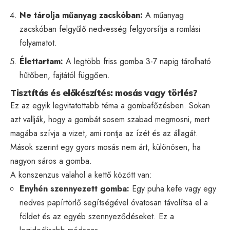
Ne tárolja műanyag zacskóban:
A műanyag
zacskóban felgyűlő nedvesség felgyorsítja a romlási
folyamatot.
Élettartam:
A legtöbb friss gomba 3-7 napig tárolható
hűtőben, fajtától függően.
Tisztítás és előkészítés: mosás vagy törlés?
Ez az egyik legvitatottabb téma a gombafőzésben. Sokan
azt vallják, hogy a gombát sosem szabad megmosni, mert
magába szívja a vizet, ami rontja az ízét és az állagát.
Mások szerint egy gyors mosás nem árt, különösen, ha
nagyon sáros a gomba.
A konszenzus valahol a kettő között van:
Enyhén szennyezett gomba:
Egy puha kefe vagy egy
nedves papírtörlő segítségével óvatosan távolítsa el a
földet és az egyéb szennyeződéseket. Ez a