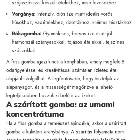
szójaszósszal készült ételekhez, miso levesekhez.
Vargánya:
Intenzív, diós íze miatt ideális vörös
húsokhoz, vadételekhez, rizottókhoz, krémes tésztákhoz.
Rókagomba:
Gyümölcsös, borsos íze miatt jól
harmonizál szárnyasokkal, tojásos ételekkel, tejszínes
szószokkal.
A friss gomba igazi kincs a konyhában, amely megfelelő
odafigyeléssel és kreativitással számtalan ízletes étel
alapjául szolgálhat. A legfontosabb, hogy tiszteljük az
alapanyagot, és a frissességét megőrizve a lehető
legteljesebben hozzuk ki belőle az ízeket.
A szárított gomba: az umami
koncentrátuma
Ha a friss gomba a természet ajándéka, akkor a szárított
gomba a kulináris aranybánya. A szárítás folyamata nem