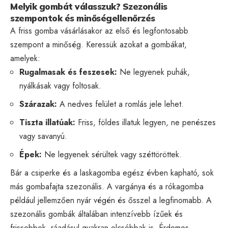
Melyik gombát válasszuk? Szezonális
szempontok és minőségellenőrzés
A friss gomba vásárlásakor az első és legfontosabb
szempont a minőség. Keressük azokat a gombákat,
amelyek:
Rugalmasak és feszesek:
Ne legyenek puhák,
nyálkásak vagy foltosak.
Szárazak:
A nedves felület a romlás jele lehet.
Tiszta illatúak:
Friss, földes illatuk legyen, ne penészes
vagy savanyú.
Épek:
Ne legyenek sérültek vagy széttöröttek.
Bár a csiperke és a laskagomba egész évben kapható, sok
más gombafajta szezonális. A vargánya és a rókagomba
például jellemzően nyár végén és ősszel a legfinomabb. A
szezonális gombák általában intenzívebb ízűek és
frissebbek, ráadásul gyakran olcsóbbak is. Érdemes