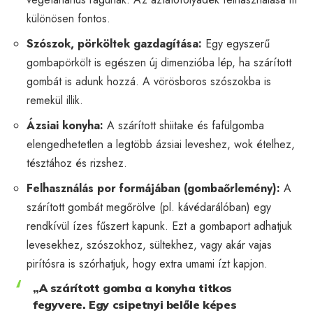
különösen fontos.
Szószok, pörköltek gazdagítása:
Egy egyszerű
gombapörkölt is egészen új dimenzióba lép, ha szárított
gombát is adunk hozzá. A vörösboros szószokba is
remekül illik.
Ázsiai konyha:
A szárított shiitake és fafülgomba
elengedhetetlen a legtöbb ázsiai leveshez, wok ételhez,
tésztához és rizshez.
Felhasználás por formájában (gombaőrlemény):
A
szárított gombát megőrölve (pl. kávédarálóban) egy
rendkívül ízes fűszert kapunk. Ezt a gombaport adhatjuk
levesekhez, szószokhoz, sültekhez, vagy akár vajas
pirítósra is szórhatjuk, hogy extra umami ízt kapjon.
„A szárított gomba a konyha titkos
fegyvere. Egy csipetnyi belőle képes