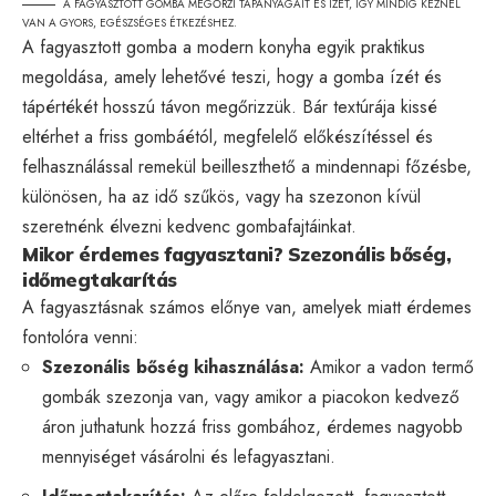
A FAGYASZTOTT GOMBA MEGŐRZI TÁPANYAGAIT ÉS ÍZÉT, ÍGY MINDIG KÉZNÉL
VAN A GYORS, EGÉSZSÉGES ÉTKEZÉSHEZ.
A fagyasztott gomba a modern konyha egyik praktikus
megoldása, amely lehetővé teszi, hogy a gomba ízét és
tápértékét hosszú távon megőrizzük. Bár textúrája kissé
eltérhet a friss gombáétól, megfelelő előkészítéssel és
felhasználással remekül beilleszthető a mindennapi főzésbe,
különösen, ha az idő szűkös, vagy ha szezonon kívül
szeretnénk élvezni kedvenc gombafajtáinkat.
Mikor érdemes fagyasztani? Szezonális bőség,
időmegtakarítás
A fagyasztásnak számos előnye van, amelyek miatt érdemes
fontolóra venni:
Szezonális bőség kihasználása:
Amikor a vadon termő
gombák szezonja van, vagy amikor a piacokon kedvező
áron juthatunk hozzá friss gombához, érdemes nagyobb
mennyiséget vásárolni és lefagyasztani.