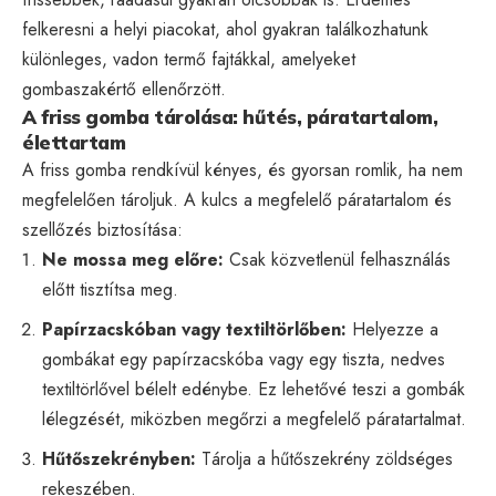
felkeresni a helyi piacokat, ahol gyakran találkozhatunk
különleges, vadon termő fajtákkal, amelyeket
gombaszakértő ellenőrzött.
A friss gomba tárolása: hűtés, páratartalom,
élettartam
A friss gomba rendkívül kényes, és gyorsan romlik, ha nem
megfelelően tároljuk. A kulcs a megfelelő páratartalom és
szellőzés biztosítása:
Ne mossa meg előre:
Csak közvetlenül felhasználás
előtt tisztítsa meg.
Papírzacskóban vagy textiltörlőben:
Helyezze a
gombákat egy papírzacskóba vagy egy tiszta, nedves
textiltörlővel bélelt edénybe. Ez lehetővé teszi a gombák
lélegzését, miközben megőrzi a megfelelő páratartalmat.
Hűtőszekrényben:
Tárolja a hűtőszekrény zöldséges
rekeszében.