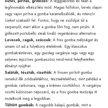
Sütés, pirítás, grillezés:
A leggyakoribb és talán a
legfinomabb elkészítési mód. Magas hőfokon, kevés olajon
vagy vajon pirítva a gomba karamellizálódik, és intenzív
ízeket szabadít fel. Fontos, hogy ne zsúfoljuk túl a
serpenyőt, mert akkor a gomba főni fog, nem pirulni. A
grillezett portobello steak kiváló vegetáriánus alternatíva.
Levesek, raguk, szószok:
A friss gomba mélységet és
umami ízt ad a folyékony ételeknek. Egy klasszikus
gombakrémleves, egy gazdag vargánya ragu vagy egy
selymes tejszínes gombaszósz mind-mind felejthetetlen
élményt nyújthat.
Saláták, tészták, rizottók:
A frissen pirított gomba
remekül illik zöldsalátákhoz, tésztaételekhez, mint például a
gombás carbonara, vagy a krémes rizottókhoz. A vargánya
rizottó különösen népszerű, és a friss gomba textúrája itt
mutatkozik meg a legjobban.
Töltött gombák:
A nagyobb kalapú gombák, mint a