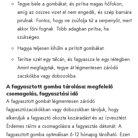
Tegye bele a gombákat, és pirítsa magas hőfokon,
amíg az összes vizet el nem engedik, és szép barnára
pirulnak. Fontos, hogy ne zsúfolja túl a serpenyőt, mert
akkor főni fognak. Több adagban pirítsa, ha
szükséges.
Hagyja teljesen kihűlni a pirított gombákat.
Terítse szét egy tálcán, és fagyassza le egy rétegben.
Amint megfagytak, tegye át légmentesen záródó
zacskókba vagy dobozokba.
A fagyasztott gomba tárolása: megfelelő
csomagolás, fagyasztási idő
A fagyasztott gombát légmentesen záródó
fagyasztózacskókban vagy dobozokban tároljuk, hogy
elkerüljük a fagyasztó okozta kiszáradást és az ízvesztést.
Érdemes ráírni a csomagolásra a fagyasztás dátumát. A
fagyasztott gomba optimálisan 6-12 hónapig tárolható. Ezen