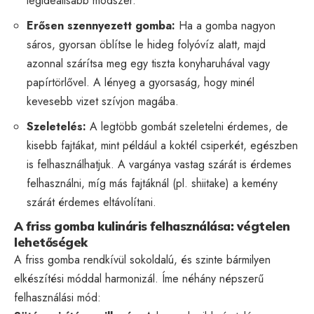
legideálisabb módszer.
Erősen szennyezett gomba:
Ha a gomba nagyon
sáros, gyorsan öblítse le hideg folyóvíz alatt, majd
azonnal szárítsa meg egy tiszta konyharuhával vagy
papírtörlővel. A lényeg a gyorsaság, hogy minél
kevesebb vizet szívjon magába.
Szeletelés:
A legtöbb gombát szeletelni érdemes, de
kisebb fajtákat, mint például a koktél csiperkét, egészben
is felhasználhatjuk. A vargánya vastag szárát is érdemes
felhasználni, míg más fajtáknál (pl. shiitake) a kemény
szárát érdemes eltávolítani.
A friss gomba kulináris felhasználása: végtelen
lehetőségek
A friss gomba rendkívül sokoldalú, és szinte bármilyen
elkészítési móddal harmonizál. Íme néhány népszerű
felhasználási mód: