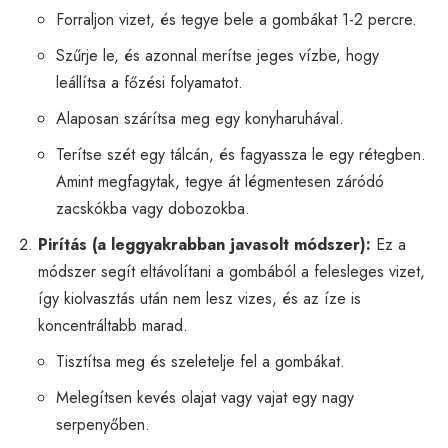
Forraljon vizet, és tegye bele a gombákat 1-2 percre.
Szűrje le, és azonnal merítse jeges vízbe, hogy
leállítsa a főzési folyamatot.
Alaposan szárítsa meg egy konyharuhával.
Terítse szét egy tálcán, és fagyassza le egy rétegben.
Amint megfagytak, tegye át légmentesen záródó
zacskókba vagy dobozokba.
Pirítás (a leggyakrabban javasolt módszer):
Ez a
módszer segít eltávolítani a gombából a felesleges vizet,
így kiolvasztás után nem lesz vizes, és az íze is
koncentráltabb marad.
Tisztítsa meg és szeletelje fel a gombákat.
Melegítsen kevés olajat vagy vajat egy nagy
serpenyőben.