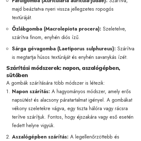
Fafülgomba (Auricularia auricula-judae):
Szárítva,
majd beáztatva nyeri vissza jellegzetes ropogós
textúráját.
Őzlábgomba (Macrolepiota procera):
Szeletelve,
szárítva finom, enyhén diós ízű.
Sárga gévagomba (Laetiporus sulphureus):
Szárítva
is megtartja húsos textúráját és enyhén savanykás ízét.
Szárítási módszerek: napon, aszalógépben,
sütőben
A gombák szárítására több módszer is létezik:
Napon szárítás:
A hagyományos módszer, amely erős
napsütést és alacsony páratartalmat igényel. A gombákat
vékony szeletekre vágva, egy tiszta hálóra vagy rácsra
terítve szárítjuk. Fontos, hogy éjszakára vagy eső esetén
fedett helyre vigyük.
Aszalógépben szárítás:
A legellenőrzöttebb és