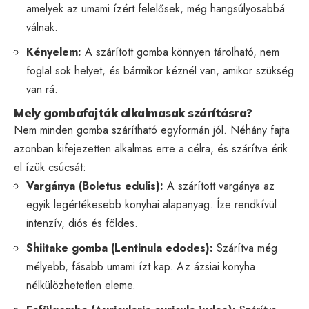
amelyek az umami ízért felelősek, még hangsúlyosabbá
válnak.
Kényelem:
A szárított gomba könnyen tárolható, nem
foglal sok helyet, és bármikor kéznél van, amikor szükség
van rá.
Mely gombafajták alkalmasak szárításra?
Nem minden gomba szárítható egyformán jól. Néhány fajta
azonban kifejezetten alkalmas erre a célra, és szárítva érik
el ízük csúcsát:
Vargánya (Boletus edulis):
A szárított vargánya az
egyik legértékesebb konyhai alapanyag. Íze rendkívül
intenzív, diós és földes.
Shiitake gomba (Lentinula edodes):
Szárítva még
mélyebb, fásabb umami ízt kap. Az ázsiai konyha
nélkülözhetetlen eleme.