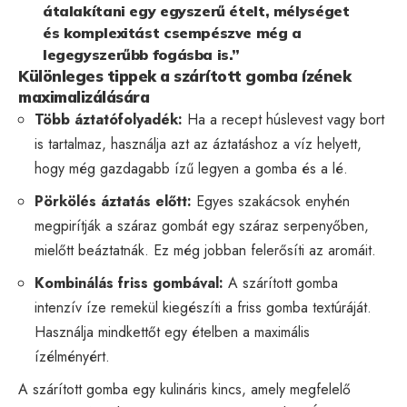
átalakítani egy egyszerű ételt, mélységet
és komplexitást csempészve még a
legegyszerűbb fogásba is.”
Különleges tippek a szárított gomba ízének
maximalizálására
Több áztatófolyadék:
Ha a recept húslevest vagy bort
is tartalmaz, használja azt az áztatáshoz a víz helyett,
hogy még gazdagabb ízű legyen a gomba és a lé.
Pörkölés áztatás előtt:
Egyes szakácsok enyhén
megpirítják a száraz gombát egy száraz serpenyőben,
mielőtt beáztatnák. Ez még jobban felerősíti az aromáit.
Kombinálás friss gombával:
A szárított gomba
intenzív íze remekül kiegészíti a friss gomba textúráját.
Használja mindkettőt egy ételben a maximális
ízélményért.
A szárított gomba egy kulináris kincs, amely megfelelő