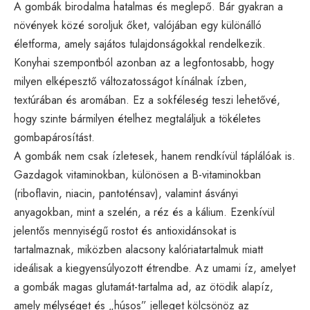
A gombák birodalma hatalmas és meglepő. Bár gyakran a
növények közé soroljuk őket, valójában egy különálló
életforma, amely sajátos tulajdonságokkal rendelkezik.
Konyhai szempontból azonban az a legfontosabb, hogy
milyen elképesztő változatosságot kínálnak ízben,
textúrában és aromában. Ez a sokféleség teszi lehetővé,
hogy szinte bármilyen ételhez megtaláljuk a tökéletes
gombapárosítást.
A gombák nem csak ízletesek, hanem rendkívül táplálóak is.
Gazdagok vitaminokban, különösen a B-vitaminokban
(riboflavin, niacin, pantoténsav), valamint ásványi
anyagokban, mint a szelén, a réz és a kálium. Ezenkívül
jelentős mennyiségű rostot és antioxidánsokat is
tartalmaznak, miközben alacsony kalóriatartalmuk miatt
ideálisak a kiegyensúlyozott étrendbe. Az umami íz, amelyet
a gombák magas glutamát-tartalma ad, az ötödik alapíz,
amely mélységet és „húsos” jelleget kölcsönöz az