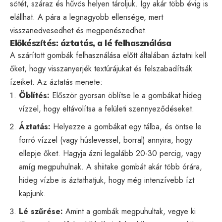
sötét, száraz és hűvös helyen tároljuk. Így akár több évig is
elállhat. A pára a legnagyobb ellensége, mert
visszanedvesedhet és megpenészedhet.
Előkészítés: áztatás, a lé felhasználása
A szárított gombák felhasználása előtt általában áztatni kell
őket, hogy visszanyerjék textúrájukat és felszabadítsák
ízeiket. Az áztatás menete:
Öblítés:
Először gyorsan öblítse le a gombákat hideg
vízzel, hogy eltávolítsa a felületi szennyeződéseket.
Áztatás:
Helyezze a gombákat egy tálba, és öntse le
forró vízzel (vagy húslevessel, borral) annyira, hogy
ellepje őket. Hagyja ázni legalább 20-30 percig, vagy
amíg megpuhulnak. A shiitake gombát akár több órára,
hideg vízbe is áztathatjuk, hogy még intenzívebb ízt
kapjunk.
Lé szűrése:
Amint a gombák megpuhultak, vegye ki