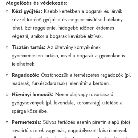
Megelőzés és védekezés:
Kézi gyűjtés:
Kisebb kertekben a bogarak és lárvák
kézzel történő gyűjtése és megsemmisítése hatékony
lehet. Ezt reggelente, hidegebb időben érdemes
végezni, amikor a bogarak kevésbé aktívak.
Tisztán tartás:
Az ültetvény környékének
gyommentesen tartása, mivel a bogarak a gyomokon is
telelhetnek.
Ragadozók:
Ösztönözzük a természetes ragadozók (pl.
madarak, fürkészdarazsak) jelenlétét a kertben.
Növényi lemosók:
Neem olaj vagy rovarriasztó
gyógynövények (pl. levendula, körömvirág) ültetése a
spárga közelébe.
Permetezés:
Súlyos fertőzés esetén piretrin alapú (bio)
rovarirtó szerek vagy más, engedélyezett készítmények