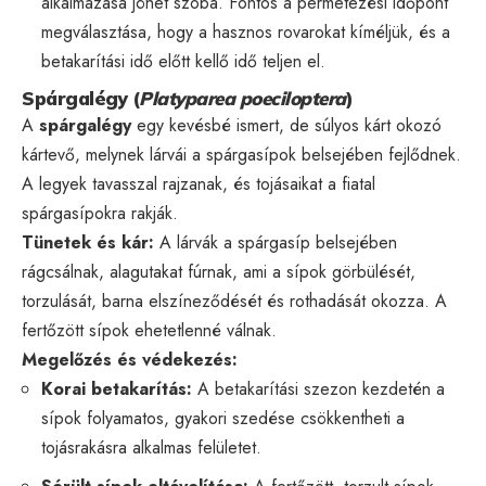
alkalmazása jöhet szóba. Fontos a permetezési időpont
megválasztása, hogy a hasznos rovarokat kíméljük, és a
betakarítási idő előtt kellő idő teljen el.
Spárgalégy (
Platyparea poeciloptera
)
A
spárgalégy
egy kevésbé ismert, de súlyos kárt okozó
kártevő, melynek lárvái a spárgasípok belsejében fejlődnek.
A legyek tavasszal rajzanak, és tojásaikat a fiatal
spárgasípokra rakják.
Tünetek és kár:
A lárvák a spárgasíp belsejében
rágcsálnak, alagutakat fúrnak, ami a sípok görbülését,
torzulását, barna elszíneződését és rothadását okozza. A
fertőzött sípok ehetetlenné válnak.
Megelőzés és védekezés:
Korai betakarítás:
A betakarítási szezon kezdetén a
sípok folyamatos, gyakori szedése csökkentheti a
tojásrakásra alkalmas felületet.