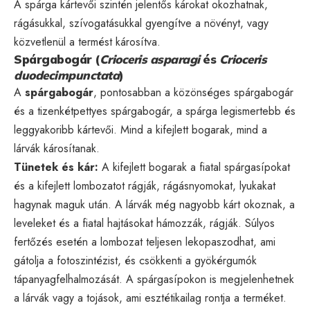
A spárga kártevői szintén jelentős károkat okozhatnak,
rágásukkal, szívogatásukkal gyengítve a növényt, vagy
közvetlenül a termést károsítva.
Spárgabogár (
Crioceris asparagi
és
Crioceris
duodecimpunctata
)
A
spárgabogár
, pontosabban a közönséges spárgabogár
és a tizenkétpettyes spárgabogár, a spárga legismertebb és
leggyakoribb kártevői. Mind a kifejlett bogarak, mind a
lárvák károsítanak.
Tünetek és kár:
A kifejlett bogarak a fiatal spárgasípokat
és a kifejlett lombozatot rágják, rágásnyomokat, lyukakat
hagynak maguk után. A lárvák még nagyobb kárt okoznak, a
leveleket és a fiatal hajtásokat hámozzák, rágják. Súlyos
fertőzés esetén a lombozat teljesen lekopaszodhat, ami
gátolja a fotoszintézist, és csökkenti a gyökérgumók
tápanyagfelhalmozását. A spárgasípokon is megjelenhetnek
a lárvák vagy a tojások, ami esztétikailag rontja a terméket.