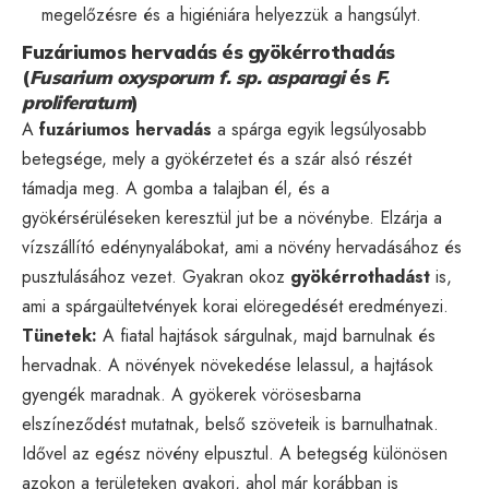
megelőzésre és a higiéniára helyezzük a hangsúlyt.
Fuzáriumos hervadás és gyökérrothadás
(
Fusarium oxysporum f. sp. asparagi
és
F.
proliferatum
)
A
fuzáriumos hervadás
a spárga egyik legsúlyosabb
betegsége, mely a gyökérzetet és a szár alsó részét
támadja meg. A gomba a talajban él, és a
gyökérsérüléseken keresztül jut be a növénybe. Elzárja a
vízszállító edénynyalábokat, ami a növény hervadásához és
pusztulásához vezet. Gyakran okoz
gyökérrothadást
is,
ami a spárgaültetvények korai elöregedését eredményezi.
Tünetek:
A fiatal hajtások sárgulnak, majd barnulnak és
hervadnak. A növények növekedése lelassul, a hajtások
gyengék maradnak. A gyökerek vörösesbarna
elszíneződést mutatnak, belső szöveteik is barnulhatnak.
Idővel az egész növény elpusztul. A betegség különösen
azokon a területeken gyakori, ahol már korábban is