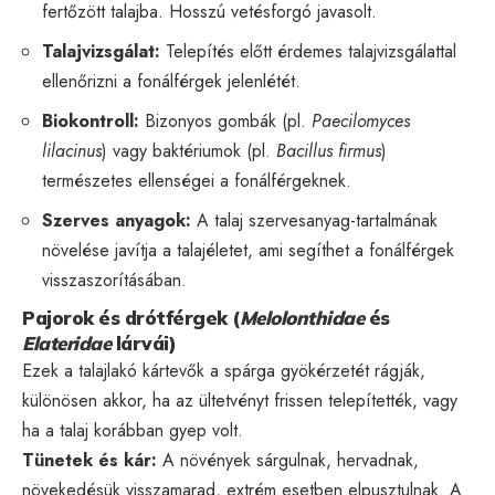
fertőzött talajba. Hosszú vetésforgó javasolt.
Talajvizsgálat:
Telepítés előtt érdemes talajvizsgálattal
ellenőrizni a fonálférgek jelenlétét.
Biokontroll:
Bizonyos gombák (pl.
Paecilomyces
lilacinus
) vagy baktériumok (pl.
Bacillus firmus
)
természetes ellenségei a fonálférgeknek.
Szerves anyagok:
A talaj szervesanyag-tartalmának
növelése javítja a talajéletet, ami segíthet a fonálférgek
visszaszorításában.
Pajorok és drótférgek (
Melolonthidae
és
Elateridae
lárvái)
Ezek a talajlakó kártevők a spárga gyökérzetét rágják,
különösen akkor, ha az ültetvényt frissen telepítették, vagy
ha a talaj korábban gyep volt.
Tünetek és kár:
A növények sárgulnak, hervadnak,
növekedésük visszamarad, extrém esetben elpusztulnak. A