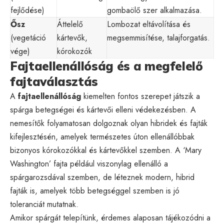
fejlődése)
gombaölő szer alkalmazása.
Ősz
Áttelelő
Lombozat eltávolítása és
(vegetáció
kártevők,
megsemmisítése, talajforgatás.
vége)
kórokozók
Fajtaellenállóság és a megfelelő
fajtaválasztás
A
fajtaellenállóság
kiemelten fontos szerepet játszik a
spárga betegségei és kártevői elleni védekezésben. A
nemesítők folyamatosan dolgoznak olyan hibridek és fajták
kifejlesztésén, amelyek természetes úton ellenállóbbak
bizonyos kórokozókkal és kártevőkkel szemben. A ‘Mary
Washington’ fajta például viszonylag ellenálló a
spárgarozsdával szemben, de léteznek modern, hibrid
fajták is, amelyek több betegséggel szemben is jó
toleranciát mutatnak.
Amikor spárgát telepítünk, érdemes alaposan tájékozódni a