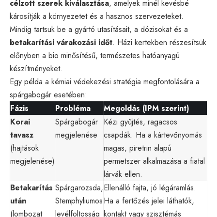
célzott szerek kiválasztása
, amelyek minél kevésbé
károsítják a környezetet és a hasznos szervezeteket.
Mindig tartsuk be a gyártó utasításait, a dózisokat és a
betakarítási várakozási időt
. Házi kertekben részesítsük
előnyben a bio minősítésű, természetes hatóanyagú
készítményeket.
Egy példa a kémiai védekezési stratégia megfontolására a
spárgabogár esetében:
Fázis
Probléma
Megoldás (IPM szerint)
Korai
Spárgabogár
Kézi gyűjtés, ragacsos
tavasz
megjelenése
csapdák. Ha a kártevőnyomás
(hajtások
magas, piretrin alapú
megjelenése)
permetszer alkalmazása a fiatal
lárvák ellen.
Betakarítás
Spárgarozsda,
Ellenálló fajta, jó légáramlás.
után
Stemphyliumos
Ha a fertőzés jelei láthatók,
(lombozat
levélfoltosság
kontakt vagy szisztémás