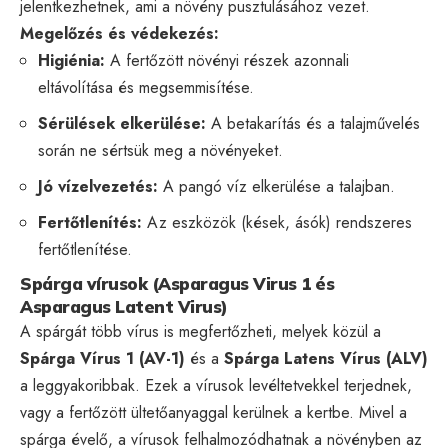
jelentkezhetnek, ami a növény pusztulásához vezet.
Megelőzés és védekezés:
Higiénia:
A fertőzött növényi részek azonnali
eltávolítása és megsemmisítése.
Sérülések elkerülése:
A betakarítás és a talajművelés
során ne sértsük meg a növényeket.
Jó vízelvezetés:
A pangó víz elkerülése a talajban.
Fertőtlenítés:
Az eszközök (kések, ásók) rendszeres
fertőtlenítése.
Spárga vírusok (Asparagus Virus 1 és
Asparagus Latent Virus)
A spárgát több vírus is megfertőzheti, melyek közül a
Spárga Vírus 1 (AV-1)
és a
Spárga Latens Vírus (ALV)
a leggyakoribbak. Ezek a vírusok levéltetvekkel terjednek,
vagy a fertőzött ültetőanyaggal kerülnek a kertbe. Mivel a
spárga évelő, a vírusok felhalmozódhatnak a növényben az