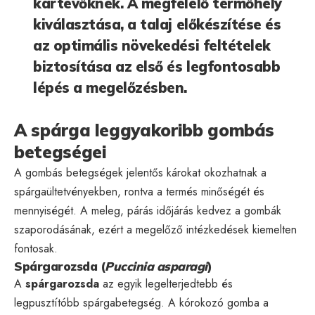
kártevőknek. A megfelelő termőhely
kiválasztása, a talaj előkészítése és
az optimális növekedési feltételek
biztosítása az első és legfontosabb
lépés a megelőzésben.
A spárga leggyakoribb gombás
betegségei
A gombás betegségek jelentős károkat okozhatnak a
spárgaültetvényekben, rontva a termés minőségét és
mennyiségét. A meleg, párás időjárás kedvez a gombák
szaporodásának, ezért a megelőző intézkedések kiemelten
fontosak.
Spárgarozsda (
Puccinia asparagi
)
A
spárgarozsda
az egyik legelterjedtebb és
legpusztítóbb spárgabetegség. A kórokozó gomba a