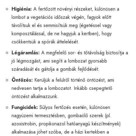
Higiénia:
A fertőzött növényi részeket, különösen a
lombot a vegetációs időszak végén, fagyok előtt
távolítsuk el és semmisítsük meg (égetéssel vagy
komposztálással, de ne hagyjuk a kertben), hogy
csökkentsük a spórák áttelelését.
Légáramlás:
A megfelelő sor- és tőtávolság biztosítja a
jó légmozgást, ami segíti a lombozat gyorsabb
száradását és gátolja a gombák fejlődését.
Öntözés:
Kerüljük a felülről történő öntözést, ami
nedvesen tartja a lombozatot. Inkább csepegtető
öntözést alkalmazzunk.
Fungicidek:
Súlyos fertőzés esetén, különösen
nagyüzemi termesztésben, gombaölő szerek (pl.
azoxistrobin, propikonazol hatóanyagú készítmények)
alkalmazása jöhet szóba, de a házi kertekben a