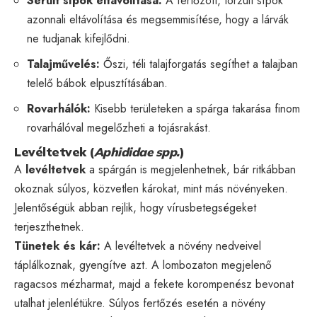
Sérült sípok eltávolítása:
A fertőzött, torzult sípok
azonnali eltávolítása és megsemmisítése, hogy a lárvák
ne tudjanak kifejlődni.
Talajművelés:
Őszi, téli talajforgatás segíthet a talajban
telelő bábok elpusztításában.
Rovarhálók:
Kisebb területeken a spárga takarása finom
rovarhálóval megelőzheti a tojásrakást.
Levéltetvek (
Aphididae spp.
)
A
levéltetvek
a spárgán is megjelenhetnek, bár ritkábban
okoznak súlyos, közvetlen károkat, mint más növényeken.
Jelentőségük abban rejlik, hogy vírusbetegségeket
terjeszthetnek.
Tünetek és kár:
A levéltetvek a növény nedveivel
táplálkoznak, gyengítve azt. A lombozaton megjelenő
ragacsos mézharmat, majd a fekete korompenész bevonat
utalhat jelenlétükre. Súlyos fertőzés esetén a növény