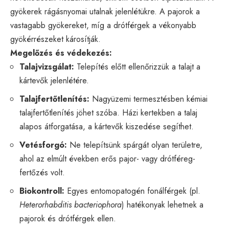
gyökerek rágásnyomai utalnak jelenlétükre. A pajorok a
vastagabb gyökereket, míg a drótférgek a vékonyabb
gyökérrészeket károsítják.
Megelőzés és védekezés:
Talajvizsgálat:
Telepítés előtt ellenőrizzük a talajt a
kártevők jelenlétére.
Talajfertőtlenítés:
Nagyüzemi termesztésben kémiai
talajfertőtlenítés jöhet szóba. Házi kertekben a talaj
alapos átforgatása, a kártevők kiszedése segíthet.
Vetésforgó:
Ne telepítsünk spárgát olyan területre,
ahol az elmúlt években erős pajor- vagy drótféreg-
fertőzés volt.
Biokontroll:
Egyes entomopatogén fonálférgek (pl.
Heterorhabditis bacteriophora
) hatékonyak lehetnek a
pajorok és drótférgek ellen.