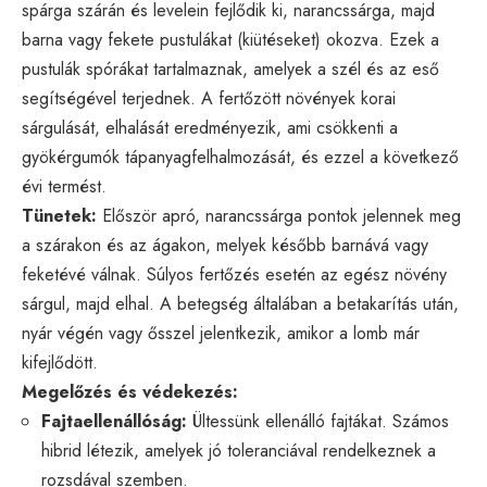
spárga szárán és levelein fejlődik ki, narancssárga, majd
barna vagy fekete pustulákat (kiütéseket) okozva. Ezek a
pustulák spórákat tartalmaznak, amelyek a szél és az eső
segítségével terjednek. A fertőzött növények korai
sárgulását, elhalását eredményezik, ami csökkenti a
gyökérgumók tápanyagfelhalmozását, és ezzel a következő
évi termést.
Tünetek:
Először apró, narancssárga pontok jelennek meg
a szárakon és az ágakon, melyek később barnává vagy
feketévé válnak. Súlyos fertőzés esetén az egész növény
sárgul, majd elhal. A betegség általában a betakarítás után,
nyár végén vagy ősszel jelentkezik, amikor a lomb már
kifejlődött.
Megelőzés és védekezés:
Fajtaellenállóság:
Ültessünk ellenálló fajtákat. Számos
hibrid létezik, amelyek jó toleranciával rendelkeznek a
rozsdával szemben.