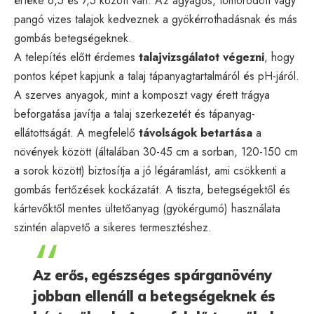
értéke 6,5 és 7,5 között van. Az agyagos, tömörödött vagy
pangó vizes talajok kedveznek a gyökérrothadásnak és más
gombás betegségeknek.
A telepítés előtt érdemes
talajvizsgálatot végezni
, hogy
pontos képet kapjunk a talaj tápanyagtartalmáról és pH-járól.
A szerves anyagok, mint a komposzt vagy érett trágya
beforgatása javítja a talaj szerkezetét és tápanyag-
ellátottságát. A megfelelő
távolságok betartása
a
növények között (általában 30-45 cm a sorban, 120-150 cm
a sorok között) biztosítja a jó légáramlást, ami csökkenti a
gombás fertőzések kockázatát. A tiszta, betegségektől és
kártevőktől mentes ültetőanyag (gyökérgumó) használata
szintén alapvető a sikeres termesztéshez.
Az erős, egészséges spárganövény
jobban ellenáll a betegségeknek és