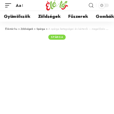
Aa
Gyümölcsök
Zöldségek
Fűszerek
Gombá
Éléstár.hu
>
Zöldségek
>
Spárga
>
A spárga betegségei és kártevői – megelőzés és védekezés a kertben
SPÁRGA