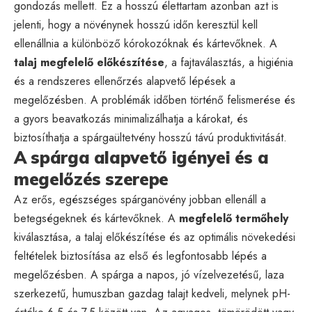
gondozás mellett. Ez a hosszú élettartam azonban azt is
jelenti, hogy a növénynek hosszú időn keresztül kell
ellenállnia a különböző kórokozóknak és kártevőknek. A
talaj megfelelő előkészítése
, a fajtaválasztás, a higiénia
és a rendszeres ellenőrzés alapvető lépések a
megelőzésben. A problémák időben történő felismerése és
a gyors beavatkozás minimalizálhatja a károkat, és
biztosíthatja a spárgaültetvény hosszú távú produktivitását.
A spárga alapvető igényei és a
megelőzés szerepe
Az erős, egészséges spárganövény jobban ellenáll a
betegségeknek és kártevőknek. A
megfelelő termőhely
kiválasztása, a talaj előkészítése és az optimális növekedési
feltételek biztosítása az első és legfontosabb lépés a
megelőzésben. A spárga a napos, jó vízelvezetésű, laza
szerkezetű, humuszban gazdag talajt kedveli, melynek pH-