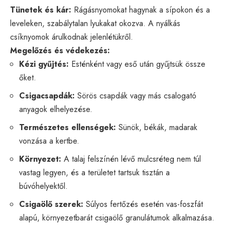
Tünetek és kár:
Rágásnyomokat hagynak a sípokon és a
leveleken, szabálytalan lyukakat okozva. A nyálkás
csíknyomok árulkodnak jelenlétükről.
Megelőzés és védekezés:
Kézi gyűjtés:
Esténként vagy eső után gyűjtsük össze
őket.
Csigacsapdák:
Sörös csapdák vagy más csalogató
anyagok elhelyezése.
Természetes ellenségek:
Sünök, békák, madarak
vonzása a kertbe.
Környezet:
A talaj felszínén lévő mulcsréteg nem túl
vastag legyen, és a területet tartsuk tisztán a
búvóhelyektől.
Csigaölő szerek:
Súlyos fertőzés esetén vas-foszfát
alapú, környezetbarát csigaölő granulátumok alkalmazása.