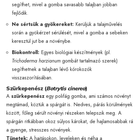
segíthet, mivel a gomba savasabb talajban jobban
fejlődik.
Ne sértsük a gyökereket:
Kerüljük a talajművelés
során a gyökérzet sérülését, mivel a gomba a sebeken
keresztül jut be a növénybe.
Biokontroll:
Egyes biológiai készítmények (pl.
Trichoderma harzianum
gombát tartalmazó szerek)
segíthetnek a talajban lévő kórokozók
visszaszorításában.
Szürkepenész (
Botrytis cinerea
)
A
szürkepenész
egy polifág gomba, ami számos növényt
megtámad, köztük a spárgát is. Nedves, párás körülmények
között, főleg sérült növényi részeken telepszik meg. A
spárgán ritkábban okoz súlyos károkat, de hajlamosabbak rá
a gyenge, stresszes növények.
Tünetek:
A hajtásokon, leveleken és néha a