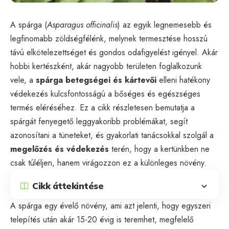
A spárga (
Asparagus officinalis
) az egyik legnemesebb és
legfinomabb zöldségfélénk, melynek termesztése hosszú
távú elkötelezettséget és gondos odafigyelést igényel. Akár
hobbi kertészként, akár nagyobb területen foglalkozunk
vele, a
spárga betegségei és kártevői
elleni hatékony
védekezés kulcsfontosságú a bőséges és egészséges
termés eléréséhez. Ez a cikk részletesen bemutatja a
spárgát fenyegető leggyakoribb problémákat, segít
azonosítani a tüneteket, és gyakorlati tanácsokkal szolgál a
megelőzés és védekezés
terén, hogy a kertünkben ne
csak túléljen, hanem virágozzon ez a különleges növény.
Cikk áttekintése
A spárga egy évelő növény, ami azt jelenti, hogy egyszeri
telepítés után akár 15-20 évig is teremhet, megfelelő