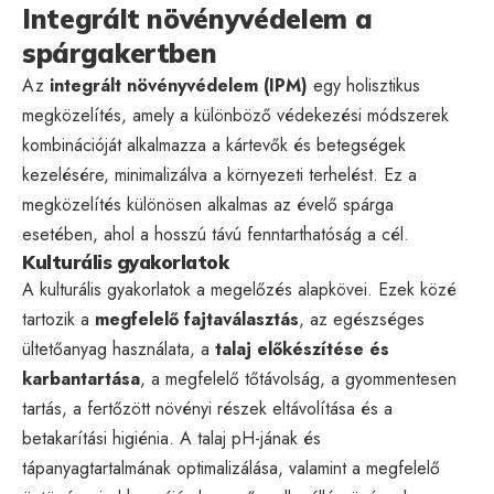
Integrált növényvédelem a
spárgakertben
Az
integrált növényvédelem (IPM)
egy holisztikus
megközelítés, amely a különböző védekezési módszerek
kombinációját alkalmazza a kártevők és betegségek
kezelésére, minimalizálva a környezeti terhelést. Ez a
megközelítés különösen alkalmas az évelő spárga
esetében, ahol a hosszú távú fenntarthatóság a cél.
Kulturális gyakorlatok
A kulturális gyakorlatok a megelőzés alapkövei. Ezek közé
tartozik a
megfelelő fajtaválasztás
, az egészséges
ültetőanyag használata, a
talaj előkészítése és
karbantartása
, a megfelelő tőtávolság, a gyommentesen
tartás, a fertőzött növényi részek eltávolítása és a
betakarítási higiénia. A talaj pH-jának és
tápanyagtartalmának optimalizálása, valamint a megfelelő