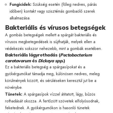
Fungicidek:
Szükség esetén (főleg nedves, párás
időben) kontakt vagy szisztémás gombaölő szerek
alkalmazása.
Bakteriális és vírusos betegségek
A gombás betegségek mellett a spárgát bakteriális és
vírusos megbetegedések is sújthatják, melyek ellen a
védekezés sokszor nehezebb, mint a gombák esetében.
Bakteriális lágyrothadás (
Pectobacterium
carotovorum
és
Dickeya spp.
)
Ez a bakteriális betegség a spárgasípokat és a
gyökérgumókat támadja meg, különösen nedves, meleg
körülmények között, és sérüléseken keresztül jut be a
növénybe.
Tünetek:
A spárgasípok vízzel átitatott, lágy, bűzös
rothadását okozza. A fertőzött szövetek elfolyósodnak,
feketednek. A gyökérgumókon is hasonló tünetek