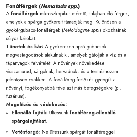
Fonálférgek (
Nematoda spp.
)
A
fonálférgek
mikroszkopikus méretű, talajban élő férgek,
amelyek a spárga gyökereit támadják meg. Különösen a
gyökérgubacs-fonálférgek (
Meloidogyne spp.
) okozhatnak
súlyos károkat.
Tünetek és kár:
A gyökereken apró gubacsok,
megvastagodások alakulnak ki, amelyek gátolják a víz és a
tápanyagok felvételét. A növények növekedése
visszamarad, sárgulnak, hervadnak, és a terméshozam
jelentősen csökken. A fonálféreg-fertőzés gyengíti a
növényt, fogékonyabbá téve azt más betegségekre (pl.
fuzárium).
Megelőzés és védekezés:
Ellenálló fajták:
Ültessünk
fonálféreg-ellenálló
spárgafajtákat
.
Vetésforgó:
Ne ültessünk spárgát fonálféreggel