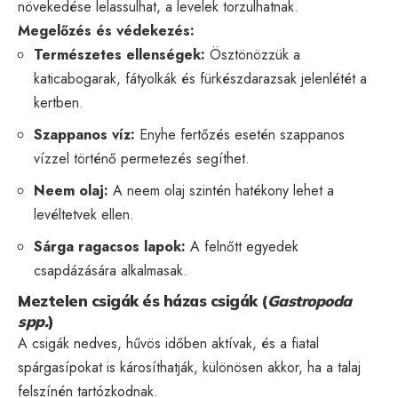
növekedése lelassulhat, a levelek torzulhatnak.
Megelőzés és védekezés:
Természetes ellenségek:
Ösztönözzük a
katicabogarak, fátyolkák és fürkészdarazsak jelenlétét a
kertben.
Szappanos víz:
Enyhe fertőzés esetén szappanos
vízzel történő permetezés segíthet.
Neem olaj:
A neem olaj szintén hatékony lehet a
levéltetvek ellen.
Sárga ragacsos lapok:
A felnőtt egyedek
csapdázására alkalmasak.
Meztelen csigák és házas csigák (
Gastropoda
spp.
)
A csigák nedves, hűvös időben aktívak, és a fiatal
spárgasípokat is károsíthatják, különösen akkor, ha a talaj
felszínén tartózkodnak.