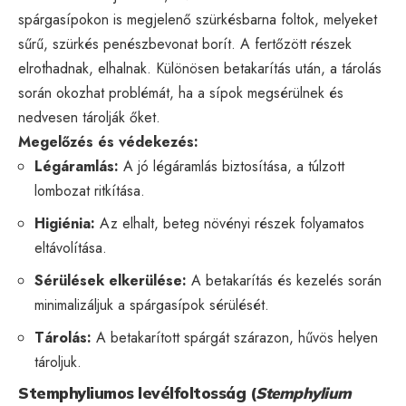
spárgasípokon is megjelenő szürkésbarna foltok, melyeket
sűrű, szürkés penészbevonat borít. A fertőzött részek
elrothadnak, elhalnak. Különösen betakarítás után, a tárolás
során okozhat problémát, ha a sípok megsérülnek és
nedvesen tárolják őket.
Megelőzés és védekezés:
Légáramlás:
A jó légáramlás biztosítása, a túlzott
lombozat ritkítása.
Higiénia:
Az elhalt, beteg növényi részek folyamatos
eltávolítása.
Sérülések elkerülése:
A betakarítás és kezelés során
minimalizáljuk a spárgasípok sérülését.
Tárolás:
A betakarított spárgát szárazon, hűvös helyen
tároljuk.
Stemphyliumos levélfoltosság (
Stemphylium