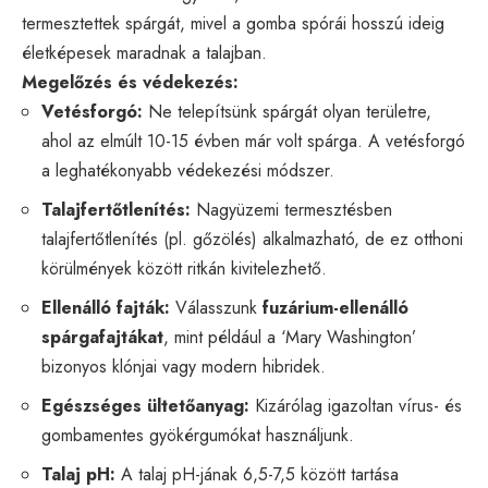
termesztettek spárgát, mivel a gomba spórái hosszú ideig
életképesek maradnak a talajban.
Megelőzés és védekezés:
Vetésforgó:
Ne telepítsünk spárgát olyan területre,
ahol az elmúlt 10-15 évben már volt spárga. A vetésforgó
a leghatékonyabb védekezési módszer.
Talajfertőtlenítés:
Nagyüzemi termesztésben
talajfertőtlenítés (pl. gőzölés) alkalmazható, de ez otthoni
körülmények között ritkán kivitelezhető.
Ellenálló fajták:
Válasszunk
fuzárium-ellenálló
spárgafajtákat
, mint például a ‘Mary Washington’
bizonyos klónjai vagy modern hibridek.
Egészséges ültetőanyag:
Kizárólag igazoltan vírus- és
gombamentes gyökérgumókat használjunk.
Talaj pH:
A talaj pH-jának 6,5-7,5 között tartása