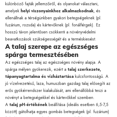
különböző fajták jellemzőiről, és olyanokat választani,
amelyek
helyi viszonyainkhoz alkalmazkodnak
, és
ellenállnak a térségünkben gyakori betegségeknek (pl.
fuzárium, rozsda) és kártevőknek (pl. fonálférgek). Ez
hosszú távon jelentősen csökkenti a növényvédelmi
beavatkozások szükségességét és a terméskiesést.
A talaj szerepe az egészséges
spárga termesztésében
Az egészséges talaj az egészséges növény alapja. A
spárga mélyen gyökerezik, ezért a
talaj szerkezete,
tápanyagtartalma és vízháztartása
kulcsfontosságú. A
jó vízelvezetésű, laza, humuszban gazdag talaj elősegíti az
erős gyökérrendszer kialakulását, ami ellenállóbbá teszi a
növényt a betegségekkel és kártevőkkel szemben.
A
talaj pH-értékének
beállítása (ideális esetben 6,5-7,5
között) gátolhatja egyes gombás betegségek (pl. fuzárium)