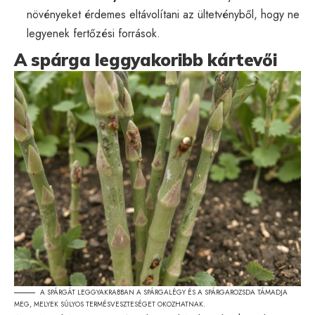
növényeket érdemes eltávolítani az ültetvényből, hogy ne
legyenek fertőzési források.
A spárga leggyakoribb kártevői
A SPÁRGÁT LEGGYAKRABBAN A SPÁRGALÉGY ÉS A SPÁRGAROZSDA TÁMADJA
MEG, MELYEK SÚLYOS TERMÉSVESZTESÉGET OKOZHATNAK.