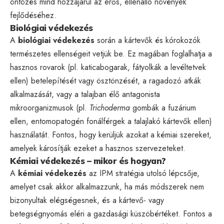
öntözés mind hozzájárul az erős, ellenálló növények
fejlődéséhez.
Biológiai védekezés
A
biológiai védekezés
során a kártevők és kórokozók
természetes ellenségeit vetjük be. Ez magában foglalhatja a
hasznos rovarok (pl. katicabogarak, fátyolkák a levéltetvek
ellen) betelepítését vagy ösztönzését, a ragadozó atkák
alkalmazását, vagy a talajban élő antagonista
mikroorganizmusok (pl.
Trichoderma
gombák a fuzárium
ellen, entomopatogén fonálférgek a talajlakó kártevők ellen)
használatát. Fontos, hogy kerüljük azokat a kémiai szereket,
amelyek károsítják ezeket a hasznos szervezeteket.
Kémiai védekezés – mikor és hogyan?
A
kémiai védekezés
az IPM stratégia utolsó lépcsője,
amelyet csak akkor alkalmazzunk, ha más módszerek nem
bizonyultak elégségesnek, és a kártevő- vagy
betegségnyomás eléri a gazdasági küszöbértéket. Fontos a