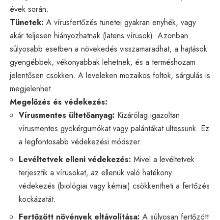
évek során.
Tünetek:
A vírusfertőzés tünetei gyakran enyhék, vagy
akár teljesen hiányozhatnak (latens vírusok). Azonban
súlyosabb esetben a növekedés visszamaradhat, a hajtások
gyengébbek, vékonyabbak lehetnek, és a terméshozam
jelentősen csökken. A leveleken mozaikos foltok, sárgulás is
megjelenhet.
Megelőzés és védekezés:
Vírusmentes ültetőanyag:
Kizárólag igazoltan
vírusmentes gyökérgumókat vagy palántákat ültessünk. Ez
a legfontosabb védekezési módszer.
Levéltetvek elleni védekezés:
Mivel a levéltetvek
terjesztik a vírusokat, az ellenük való hatékony
védekezés (biológiai vagy kémiai) csökkentheti a fertőzés
kockázatát.
Fertőzött növények eltávolítása:
A súlyosan fertőzött