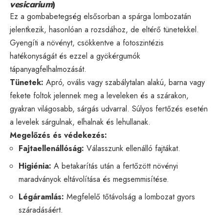
vesicarium
)
Ez a gombabetegség elsősorban a spárga lombozatán
jelentkezik, hasonlóan a rozsdához, de eltérő tünetekkel.
Gyengíti a növényt, csökkentve a fotoszintézis
hatékonyságát és ezzel a gyökérgumók
tápanyagfelhalmozását.
Tünetek:
Apró, ovális vagy szabálytalan alakú, barna vagy
fekete foltok jelennek meg a leveleken és a szárakon,
gyakran világosabb, sárgás udvarral. Súlyos fertőzés esetén
a levelek sárgulnak, elhalnak és lehullanak.
Megelőzés és védekezés:
Fajtaellenállóság:
Válasszunk ellenálló fajtákat.
Higiénia:
A betakarítás után a fertőzött növényi
maradványok eltávolítása és megsemmisítése.
Légáramlás:
Megfelelő tőtávolság a lombozat gyors
száradásáért.