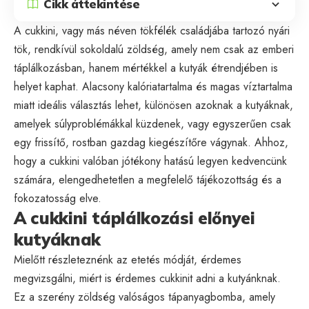
Cikk áttekintése
A cukkini, vagy más néven tökfélék családjába tartozó nyári
tök, rendkívül sokoldalú zöldség, amely nem csak az emberi
táplálkozásban, hanem mértékkel a kutyák étrendjében is
helyet kaphat. Alacsony kalóriatartalma és magas víztartalma
miatt ideális választás lehet, különösen azoknak a kutyáknak,
amelyek súlyproblémákkal küzdenek, vagy egyszerűen csak
egy frissítő, rostban gazdag kiegészítőre vágynak. Ahhoz,
hogy a cukkini valóban jótékony hatású legyen kedvencünk
számára, elengedhetetlen a megfelelő tájékozottság és a
fokozatosság elve.
A cukkini táplálkozási előnyei
kutyáknak
Mielőtt részleteznénk az etetés módját, érdemes
megvizsgálni, miért is érdemes cukkinit adni a kutyánknak.
Ez a szerény zöldség valóságos tápanyagbomba, amely