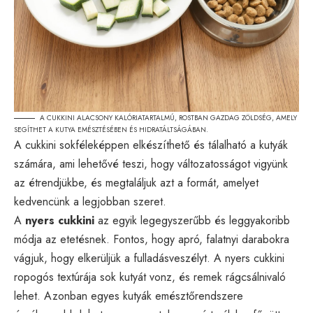
A CUKKINI ALACSONY KALÓRIATARTALMÚ, ROSTBAN GAZDAG ZÖLDSÉG, AMELY
SEGÍTHET A KUTYA EMÉSZTÉSÉBEN ÉS HIDRATÁLTSÁGÁBAN.
A cukkini sokféleképpen elkészíthető és tálalható a kutyák
számára, ami lehetővé teszi, hogy változatosságot vigyünk
az étrendjükbe, és megtaláljuk azt a formát, amelyet
kedvencünk a legjobban szeret.
A
nyers cukkini
az egyik legegyszerűbb és leggyakoribb
módja az etetésnek. Fontos, hogy apró, falatnyi darabokra
vágjuk, hogy elkerüljük a fulladásveszélyt. A nyers cukkini
ropogós textúrája sok kutyát vonz, és remek rágcsálnivaló
lehet. Azonban egyes kutyák emésztőrendszere