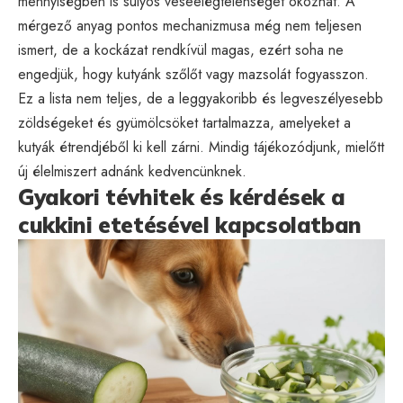
mennyiségben is súlyos veseelégtelenséget okozhat. A
mérgező anyag pontos mechanizmusa még nem teljesen
ismert, de a kockázat rendkívül magas, ezért soha ne
engedjük, hogy kutyánk szőlőt vagy mazsolát fogyasszon.
Ez a lista nem teljes, de a leggyakoribb és legveszélyesebb
zöldségeket és gyümölcsöket tartalmazza, amelyeket a
kutyák étrendjéből ki kell zárni. Mindig tájékozódjunk, mielőtt
új élelmiszert adnánk kedvencünknek.
Gyakori tévhitek és kérdések a
cukkini etetésével kapcsolatban