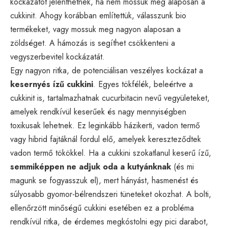
kockázatot jelenthetnek, ha nem mossuk meg alaposan a
cukkinit. Ahogy korábban említettük, válasszunk bio
termékeket, vagy mossuk meg nagyon alaposan a
zöldséget. A hámozás is segíthet csökkenteni a
vegyszerbevitel kockázatát.
Egy nagyon ritka, de potenciálisan veszélyes kockázat a
kesernyés ízű cukkini
. Egyes tökfélék, beleértve a
cukkinit is, tartalmazhatnak cucurbitacin nevű vegyületeket,
amelyek rendkívül keserűek és nagy mennyiségben
toxikusak lehetnek. Ez leginkább házikerti, vadon termő
vagy hibrid fajtáknál fordul elő, amelyek kereszteződtek
vadon termő tökökkel. Ha a cukkini szokatlanul keserű ízű,
semmiképpen ne adjuk oda a kutyánknak
(és mi
magunk se fogyasszuk el), mert hányást, hasmenést és
súlyosabb gyomor-bélrendszeri tüneteket okozhat. A bolti,
ellenőrzött minőségű cukkini esetében ez a probléma
rendkívül ritka, de érdemes megkóstolni egy pici darabot,