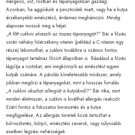
mérgező, sőt, rostban és tápanyagokban gazdag.
Azonban, ha aggódunk a peszticidek miatt, vagy ha a kutya
érzékenyebb emésztésű, érdemes meghámozni. Mindig
alaposan mossuk meg a héjat.
„A főtt cukkini elveszíti az összes tápanyagát?”
Bár a főzés
során néhány hőérzékeny vitamin (például a C-vitamin egy
része) lebomolhat, a cukkini továbbra is számos fontos
tápanyagot tartalmaz főzött állapotban is. Ráadásul a főzés
lágyítja a rostokat, ami megkönnyíti az emésztést egyes
kutyák számára. A párolás kíméletesebb módszer, amely
jobban megőrzi a tápanyagokat, mint a hosszas forralás.
„A cukkini okozhat allergiát a kutyáknál?”
Bár ritka, mint
minden élelmiszer, a cukkini is kiválthat allergiás reakciót.
Ezért fontos a fokozatos bevezetés és a kutya
megfigyelése. Az allergiás tünetek közé tartozhat a
bőrviszketés, bőrpír, emésztési zavarok, vagy súlyosabb
esetben légzési nehézségek.