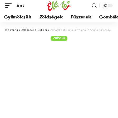
Aa
Gyümölcsök
Zöldségek
Fűszerek
Gombá
Éléstár.hu
>
Zöldségek
>
Cukkini
>
Adhatok cukkinit a kutyámnak? Amit a biztonságos etetésről tudni kell
CUKKINI