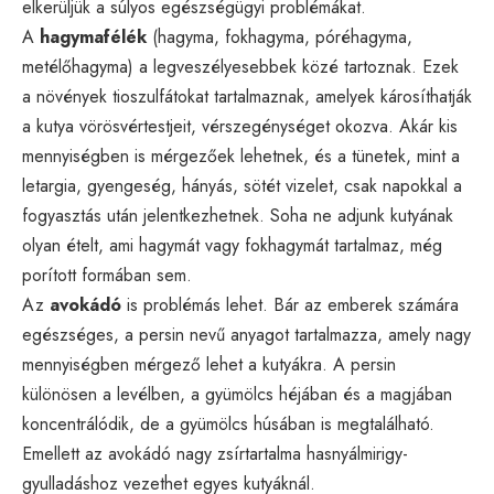
elkerüljük a súlyos egészségügyi problémákat.
A
hagymafélék
(hagyma, fokhagyma, póréhagyma,
metélőhagyma) a legveszélyesebbek közé tartoznak. Ezek
a növények tioszulfátokat tartalmaznak, amelyek károsíthatják
a kutya vörösvértestjeit, vérszegénységet okozva. Akár kis
mennyiségben is mérgezőek lehetnek, és a tünetek, mint a
letargia, gyengeség, hányás, sötét vizelet, csak napokkal a
fogyasztás után jelentkezhetnek. Soha ne adjunk kutyának
olyan ételt, ami hagymát vagy fokhagymát tartalmaz, még
porított formában sem.
Az
avokádó
is problémás lehet. Bár az emberek számára
egészséges, a persin nevű anyagot tartalmazza, amely nagy
mennyiségben mérgező lehet a kutyákra. A persin
különösen a levélben, a gyümölcs héjában és a magjában
koncentrálódik, de a gyümölcs húsában is megtalálható.
Emellett az avokádó nagy zsírtartalma hasnyálmirigy-
gyulladáshoz vezethet egyes kutyáknál.