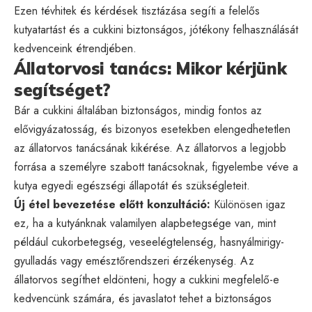
Ezen tévhitek és kérdések tisztázása segíti a felelős
kutyatartást és a cukkini biztonságos, jótékony felhasználását
kedvenceink étrendjében.
Állatorvosi tanács: Mikor kérjünk
segítséget?
Bár a cukkini általában biztonságos, mindig fontos az
elővigyázatosság, és bizonyos esetekben elengedhetetlen
az állatorvos tanácsának kikérése. Az állatorvos a legjobb
forrása a személyre szabott tanácsoknak, figyelembe véve a
kutya egyedi egészségi állapotát és szükségleteit.
Új étel bevezetése előtt konzultáció:
Különösen igaz
ez, ha a kutyánknak valamilyen alapbetegsége van, mint
például cukorbetegség, veseelégtelenség, hasnyálmirigy-
gyulladás vagy emésztőrendszeri érzékenység. Az
állatorvos segíthet eldönteni, hogy a cukkini megfelelő-e
kedvencünk számára, és javaslatot tehet a biztonságos