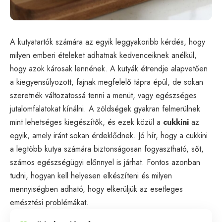
A kutyatartók számára az egyik leggyakoribb kérdés, hogy
milyen emberi ételeket adhatnak kedvenceiknek anélkül,
hogy azok károsak lennének. A kutyák étrendje alapvetően
a kiegyensúlyozott, fajnak megfelelő tápra épül, de sokan
szeretnék változatossá tenni a menüt, vagy egészséges
jutalomfalatokat kínálni. A zöldségek gyakran felmerülnek
mint lehetséges kiegészítők, és ezek közül a
cukkini
az
egyik, amely iránt sokan érdeklődnek. Jó hír, hogy a cukkini
a legtöbb kutya számára biztonságosan fogyasztható, sőt,
számos egészségügyi előnnyel is járhat. Fontos azonban
tudni, hogyan kell helyesen elkészíteni és milyen
mennyiségben adható, hogy elkerüljük az esetleges
emésztési problémákat.