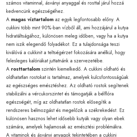
számos vitaminnal, ásványi anyaggal és rosttal járul hozzá
kedvencünk egészségéhez.
A
magas víztartalom
az egyik legfontosabb előny. A
cukkini több mint 90%-ban vízből áll, ami hozzájárul a kutya
hidratáltságához, különösen meleg időben, vagy ha a kutya
nem iszik elegendő folyadékot. Ez a tulajdonsága teszi
kiválóvá a cukkinit a teltségérzet fokozására anélkül, hogy
felesleges kalóriákat juttatnánk a szervezetébe.
A
rosttartalom
szintén kiemelkedő. A cukkini oldható és
oldhatatlan rostokat is tartalmaz, amelyek kulcsfontosságúak
az egészséges emésztéshez. Az oldható rostok segítenek
stabilizálni a vércukorszintet és támogatják a bélflóra
egészségét, míg az oldhatatlan rostok elősegítik a
rendszeres bélmozgást és megelőzik a székrekedést. Ez
különösen hasznos lehet idősebb kutyák vagy olyan ebek
számára, amelyek hajlamosak az emésztési problémákra.
A vitaminok és ásványi anyagok tekintetében a cukkini