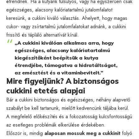
étrendnek. Ha a kutyánk túlsúlyos, vagy ha egyszerűen csak
egészséges, alacsony kalóriatartalmú jutalomfalatot
keresünk, a cukkini kiváló választás. Ahelyett, hogy magas
cukor- vagy zsírtartalmú jutalomfalatokat adnánk, a cukkini
frissítő és tápláló alternatívát kínál.
„A cukkini kiválóan alkalmas arra, hogy
egészséges, alacsony kalóriatartalmú
kiegészítőként beépítsük a kutya
étrendjébe, támogatva a hidratáltságot,
az emésztést és a vitaminbevitelt.”
Mire figyeljünk? A biztonságos
cukkini etetés alapjai
Bár a cukkini biztonságos és egészséges, néhány alapvető
szabályt be kell tartanunk, mielőtt kedvencünk táljába kerül.
A megfelelő előkészítés és a fokozatosság kulcsfontosságú
az esetleges problémák elkerülése érdekében.
Először is, mindig
alaposan mossuk meg a cukkinit
folyó