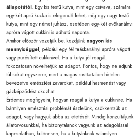
állapotától
. Egy kis testű kutya, mint egy csivava, számára
egy-két apró kocka is elegendő lehet, míg egy nagy testű
kutya, mint egy német juhász, esetében egy-két evőkanálnyi
apróra vágott cukkini is adható naponta.
Amikor először vezetjük be, kezdjünk
nagyon kis
mennyiséggel
, például egy fél teáskanálnyi apróra vágott
vagy pürésített cukkinivel. Ha a kutya jól reagál,
fokozatosan növelhetjük az adagot. Fontos, hogy ne adjunk
túl sokat egyszerre, mert a magas rosttartalom hirtelen
bevezetve emésztési zavarokat, például hasmenést vagy
gázképződést okozhat.
Érdemes megfigyelni, hogyan reagál a kutya a cukkinire. Ha
bármilyen emésztési problémát észlelünk, csökkentsük az
adagot, vagy hagyjuk abba az etetését. Mindig konzultáljunk
állatorvosunkkal, ha bizonytalanok vagyunk az adagolással
kapcsolatban, különösen, ha a kutyánknak valamilyen