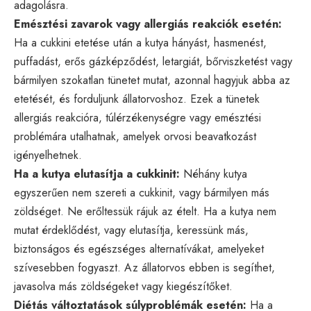
adagolásra.
Emésztési zavarok vagy allergiás reakciók esetén:
Ha a cukkini etetése után a kutya hányást, hasmenést,
puffadást, erős gázképződést, letargiát, bőrviszketést vagy
bármilyen szokatlan tünetet mutat, azonnal hagyjuk abba az
etetését, és forduljunk állatorvoshoz. Ezek a tünetek
allergiás reakcióra, túlérzékenységre vagy emésztési
problémára utalhatnak, amelyek orvosi beavatkozást
igényelhetnek.
Ha a kutya elutasítja a cukkinit:
Néhány kutya
egyszerűen nem szereti a cukkinit, vagy bármilyen más
zöldséget. Ne erőltessük rájuk az ételt. Ha a kutya nem
mutat érdeklődést, vagy elutasítja, keressünk más,
biztonságos és egészséges alternatívákat, amelyeket
szívesebben fogyaszt. Az állatorvos ebben is segíthet,
javasolva más zöldségeket vagy kiegészítőket.
Diétás változtatások súlyproblémák esetén:
Ha a