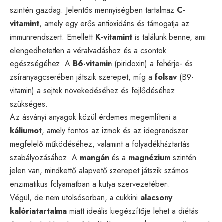
szintén gazdag. Jelentős mennyiségben tartalmaz
C-
vitamint
, amely egy erős antioxidáns és támogatja az
immunrendszert. Emellett
K-vitamint
is találunk benne, ami
elengedhetetlen a véralvadáshoz és a csontok
egészségéhez. A
B6-vitamin
(piridoxin) a fehérje- és
zsíranyagcserében játszik szerepet, míg a
folsav
(B9-
vitamin) a sejtek növekedéséhez és fejlődéséhez
szükséges.
Az ásványi anyagok közül érdemes megemlíteni a
káliumot
, amely fontos az izmok és az idegrendszer
megfelelő működéséhez, valamint a folyadékháztartás
szabályozásához. A
mangán
és a
magnézium
szintén
jelen van, mindkettő alapvető szerepet játszik számos
enzimatikus folyamatban a kutya szervezetében.
Végül, de nem utolsósorban, a cukkini
alacsony
kalóriatartalma
miatt ideális kiegészítője lehet a diétás