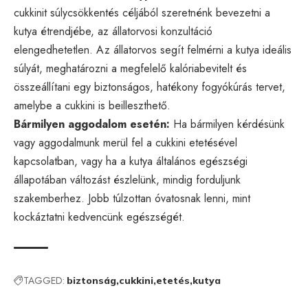
cukkinit súlycsökkentés céljából szeretnénk bevezetni a
kutya étrendjébe, az állatorvosi konzultáció
elengedhetetlen. Az állatorvos segít felmérni a kutya ideális
súlyát, meghatározni a megfelelő kalóriabevitelt és
összeállítani egy biztonságos, hatékony fogyókúrás tervet,
amelybe a cukkini is beilleszthető.
Bármilyen aggodalom esetén:
Ha bármilyen kérdésünk
vagy aggodalmunk merül fel a cukkini etetésével
kapcsolatban, vagy ha a kutya általános egészségi
állapotában változást észlelünk, mindig forduljunk
szakemberhez. Jobb túlzottan óvatosnak lenni, mint
kockáztatni kedvencünk egészségét.
TAGGED:
biztonság
cukkini
etetés
kutya