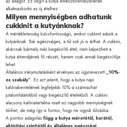
az adagot. Ez segít a kutya emésztőrendszerének
alkalmazkodni az új ételhez.
Milyen mennyiségben adhatunk
cukkinit a kutyánknak?
A mértékletesség kulcsfontosságú, amikor cukkinit adunk a
kutyánknak. Bár egészséges, a túl sok jó is árthat. A cukkini,
akárcsak bármely más kiegészítő étel, nem képezheti a
kutya étrendjének fő részét, hanem csak annak kiegészítője
lehet.
Általános iránymutatásként érvényes az úgynevezett
„10%-
os szabály”
. Ez azt jelenti, hogy a kutya napi
kalóriabevitelének legfeljebb 10%-a származhat
jutalomfalatokból vagy kiegészítő ételekből. A cukkini
alacsony kalóriatartalma miatt ez nagyobb mennyiségnek
tűnhet, de még így is fontos, hogy ne vigyük túlzásba.
A pontos adagolás
függ a kutya méretétől, korától,
aktivitási szintjétől és általános egészségi