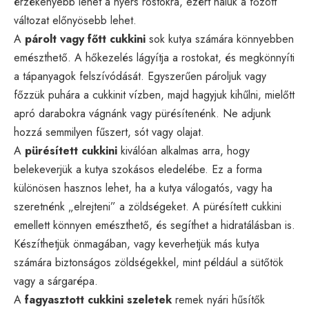
érzékenyebb lehet a nyers rostokra, ezért náluk a főzött
változat előnyösebb lehet.
A
párolt vagy főtt cukkini
sok kutya számára könnyebben
emészthető. A hőkezelés lágyítja a rostokat, és megkönnyíti
a tápanyagok felszívódását. Egyszerűen pároljuk vagy
főzzük puhára a cukkinit vízben, majd hagyjuk kihűlni, mielőtt
apró darabokra vágnánk vagy pürésítenénk. Ne adjunk
hozzá semmilyen fűszert, sót vagy olajat.
A
pürésített cukkini
kiválóan alkalmas arra, hogy
belekeverjük a kutya szokásos eledelébe. Ez a forma
különösen hasznos lehet, ha a kutya válogatós, vagy ha
szeretnénk „elrejteni” a zöldségeket. A pürésített cukkini
emellett könnyen emészthető, és segíthet a hidratálásban is.
Készíthetjük önmagában, vagy keverhetjük más kutya
számára biztonságos zöldségekkel, mint például a sütőtök
vagy a sárgarépa.
A
fagyasztott cukkini szeletek
remek nyári hűsítők