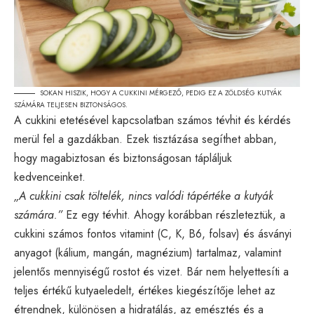
SOKAN HISZIK, HOGY A CUKKINI MÉRGEZŐ, PEDIG EZ A ZÖLDSÉG KUTYÁK
SZÁMÁRA TELJESEN BIZTONSÁGOS.
A cukkini etetésével kapcsolatban számos tévhit és kérdés
merül fel a gazdákban. Ezek tisztázása segíthet abban,
hogy magabiztosan és biztonságosan tápláljuk
kedvenceinket.
„A cukkini csak töltelék, nincs valódi tápértéke a kutyák
számára.”
Ez egy tévhit. Ahogy korábban részleteztük, a
cukkini számos fontos vitamint (C, K, B6, folsav) és ásványi
anyagot (kálium, mangán, magnézium) tartalmaz, valamint
jelentős mennyiségű rostot és vizet. Bár nem helyettesíti a
teljes értékű kutyaeledelt, értékes kiegészítője lehet az
étrendnek, különösen a hidratálás, az emésztés és a