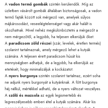
A
vadon termő gombák
szintén kerülendők. Míg az
üzletben vásárolt gombák általában biztonságosak, a vadon
termő fajták között sok mérgező van, amelyek súlyos
májkárosodást, veseelégtelenséget vagy akár halált is
okozhatnak. Mivel nehéz megkülönböztetni a mérgezőt a
nem mérgezőtől, a legjobb, ha teljesen elkerüljük őket.
A
paradicsom zöld részei
(szár, levelek, éretlen termés)
szolanint tartalmaznak, amely mérgező lehet a kutyák
számára. A teljesen érett paradicsom húsát kis
mennyiségben adhatjuk, de a legjobb, ha elkerüljük az
etetését, hogy minimalizáljuk a kockázatot.
A
nyers burgonya
szintén szolanint tartalmaz, ezért soha
ne adjunk nyers burgonyát a kutyánknak. A főtt burgonya
héj nélkül, mértékkel adható, de a nyers változat veszélyes.
A
szőlő és mazsola
az egyik legismertebb és
legveszélyesebb emberi étel a kutyák számára. Akár kis