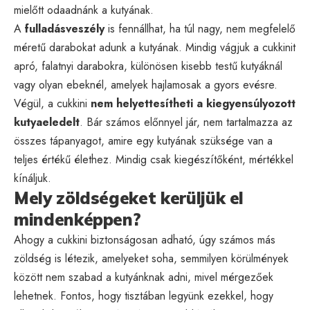
mielőtt odaadnánk a kutyának.
A
fulladásveszély
is fennállhat, ha túl nagy, nem megfelelő
méretű darabokat adunk a kutyának. Mindig vágjuk a cukkinit
apró, falatnyi darabokra, különösen kisebb testű kutyáknál
vagy olyan ebeknél, amelyek hajlamosak a gyors evésre.
Végül, a cukkini
nem helyettesítheti a kiegyensúlyozott
kutyaeledelt
. Bár számos előnnyel jár, nem tartalmazza az
összes tápanyagot, amire egy kutyának szüksége van a
teljes értékű élethez. Mindig csak kiegészítőként, mértékkel
kínáljuk.
Mely zöldségeket kerüljük el
mindenképpen?
Ahogy a cukkini biztonságosan adható, úgy számos más
zöldség is létezik, amelyeket soha, semmilyen körülmények
között nem szabad a kutyánknak adni, mivel mérgezőek
lehetnek. Fontos, hogy tisztában legyünk ezekkel, hogy