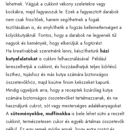
lehetnek. Vágjuk a cukkinit vékony szeletekre vagy
kockákra, majd fagyasszuk le. Ezek a fagyasztott darabok
nem csak frissítőek, hanem segíthetnek a fogak
tisztításában is, és enyhíthetik a fogzás kellemetlenségeit a
kölyökkutyáknál. Fontos, hogy a darabok ne legyenek túl
nagyok és kemények, hogy elkerüljük a fogtörést.
Ha kreatívabbak szeretnénk lenni, készíthetünk
házi
kutyafalatokat
is cukkini felhasználásával. Például
lereszelhetjük a cukkinit, és hozzáadhatjuk teljes kiőrlésű
liszthez, tojáshoz és más kutya számára biztonságos
összetevőkhöz, majd kisütve finom kekszeket kapunk.
Mindig ügyeljünk arra, hogy a receptek kizárólag kutya
számára biztonságos összetevőket tartalmazzanak, és ne
használjunk cukrot, sót vagy mesterséges adalékanyagokat.
A
süteményekbe, muffinokba
is bele lehet sütni a reszelt
cukkinit, természetesen cukor és egyéb ártalmas összetevők
nélkül. Ez egy remek módja annak, hogy extra rostot és