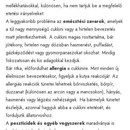
mellékhatásokkal, különösen, ha nem tartjuk be a megfelelő
etetési irányelveket.
A leggyakoribb probléma az
emésztési zavarok
, amelyek
a túl nagy mennyiségű cukkini vagy a hirtelen bevezetés
miatt jelentkezhetnek. A cukkini magas rosttartalma, bár
jótékony, hirtelen nagy dózisban hasmenést, puffadást,
gázképződést vagy gyomorpanaszokat okozhat. Mindig
fokozatosan és kis adagokkal kezdjük.
Bár ritka, előfordulhat
allergia
a cukkinire. Mint minden új
élelmiszer bevezetésekor, figyeljük a kutya reakcióját. Az
allergiás reakciók tünetei lehetnek bőrviszketés, bőrpír,
duzzanat (különösen az arcon vagy a mancsokon), hányás,
hasmenés vagy légzési nehézségek. Ha bármelyik tünetet
észleljük, azonnal hagyjuk abba a cukkini etetését, és
forduljunk állatorvoshoz.
A
peszticidek és egyéb vegyszerek
maradványai is