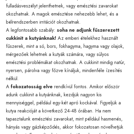
fulladásveszélyt jelenthetnek, vagy emésztési zavarokat
okozhatnak. A magok emésztése nehezebb lehet, és a
bélrendszerben irritációt okozhatnak.
A legfontosabb szabály:
soha ne adjunk fűszerezett
cukkinit a kutyánknak!
Az emberi ételekhez használt
fűszerek, mint a só, bors, fokhagyma, hagyma vagy olajok,
mérgezőek lehetnek a kutyák számára, vagy súlyos
emésztési problémákat okozhatnak. A cukkinit mindig natúr,
nyersen, párolva vagy főzve kínáljuk, mindenféle ízesítés
nélkül.
A
fokozatosság elve
rendkívül fontos. Amikor először
adunk cukkinit a kutyánknak, kezdjük nagyon kis
mennyiséggel, például egy-két apró kockával. Figyeljük a
kutya reakcióját a következő 24-48 órában. Ha nem
tapasztalunk emésztési zavarokat, mint például hasmenés,
hányás vagy gázképződés, akkor fokozatosan növelhetjük