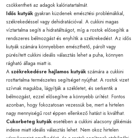
csökkentheti az adagok kalóriatartalmát.
Idős kutyák
gyakran küzdenek emésztési problémákkal,
székrekedéssel vagy dehidratációval. A cukkini magas
víztartalma segíti a hidratáltságot, míg a rostok elősegítik a
rendszeres bélmozgást és enyhítik a székrekedést. Az idős
kutyák számára könnyebben emészthető, párolt vagy
pürésített cukkini ideális választás lehet a puha, könnyen
rágható állaga miatt is.
A
székrekedésre hajlamos kutyák
számára a cukkini
rosttartalma természetes segítséget nyújthat. A rostok vizet
szívnak magukba, lágyítják a székletet, és serkentik a
bélmozgást, ezzel elősegítve a könnyebb ürítést. Fontos
azonban, hogy fokozatosan vezessük be, mert a hirtelen
nagy mennyiségű rost éppen ellenkező hatást is kiválthat.
Cukorbeteg kutyák
esetében a cukkini alacsony glikémiás
indexe miatt ideális választás lehet. Nem okoz hirtelen