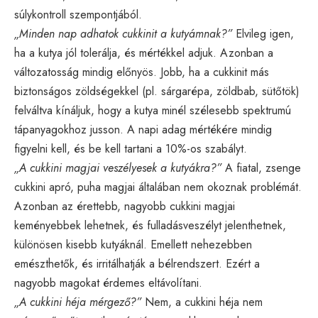
súlykontroll szempontjából.
„Minden nap adhatok cukkinit a kutyámnak?”
Elvileg igen,
ha a kutya jól tolerálja, és mértékkel adjuk. Azonban a
változatosság mindig előnyös. Jobb, ha a cukkinit más
biztonságos zöldségekkel (pl. sárgarépa, zöldbab, sütőtök)
felváltva kínáljuk, hogy a kutya minél szélesebb spektrumú
tápanyagokhoz jusson. A napi adag mértékére mindig
figyelni kell, és be kell tartani a 10%-os szabályt.
„A cukkini magjai veszélyesek a kutyákra?”
A fiatal, zsenge
cukkini apró, puha magjai általában nem okoznak problémát.
Azonban az érettebb, nagyobb cukkini magjai
keményebbek lehetnek, és fulladásveszélyt jelenthetnek,
különösen kisebb kutyáknál. Emellett nehezebben
emészthetők, és irritálhatják a bélrendszert. Ezért a
nagyobb magokat érdemes eltávolítani.
„A cukkini héja mérgező?”
Nem, a cukkini héja nem