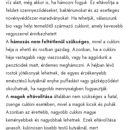
víz alatt, még akkor is, ha hámozni fogjuk. Ez eltávolítja a
felületi szennyeződéseket, baktériumokat és az esetleges
növényvédőszer-maradványokat. Ha tehetjük, válasszunk
bio vagy helyi termelőtől származó cukkinit, amely kevesebb
vegyszerrel érintkezhetett.
A
hámozás nem feltétlenül szükséges
, mivel a cukkini
héja is ehető és rostban gazdag. Azonban, ha a cukkini
héja vastagabb vagy viaszosabb, vagy ha aggódunk a
peszticidek miatt, érdemes meghámozni. A héjban lévő
rostok jótékonyak lehetnek, de egyes érzékenyebb
emésztésű kutyáknál enyhe puffadást vagy gázképződést
okozhatnak, ha nagyobb mennyiségben fogyasztják.
A
magok eltávolítása
általában nem szükséges a fiatal,
zsenge cukkini esetében, mivel a magok kicsik és puhák.
Azonban az érettebb, nagyobb cukkini magjai
keményebbek és nagyobbak lehetnek. Ezek eltávolítása
javasolt, különösen kisebb testű kutyáknál, mert