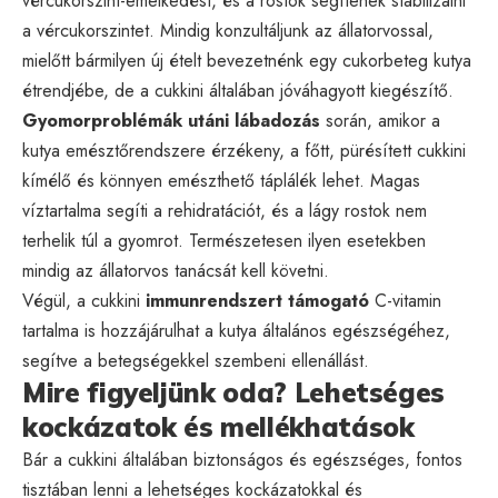
vércukorszint-emelkedést, és a rostok segítenek stabilizálni
a vércukorszintet. Mindig konzultáljunk az állatorvossal,
mielőtt bármilyen új ételt bevezetnénk egy cukorbeteg kutya
étrendjébe, de a cukkini általában jóváhagyott kiegészítő.
Gyomorproblémák utáni lábadozás
során, amikor a
kutya emésztőrendszere érzékeny, a főtt, pürésített cukkini
kímélő és könnyen emészthető táplálék lehet. Magas
víztartalma segíti a rehidratációt, és a lágy rostok nem
terhelik túl a gyomrot. Természetesen ilyen esetekben
mindig az állatorvos tanácsát kell követni.
Végül, a cukkini
immunrendszert támogató
C-vitamin
tartalma is hozzájárulhat a kutya általános egészségéhez,
segítve a betegségekkel szembeni ellenállást.
Mire figyeljünk oda? Lehetséges
kockázatok és mellékhatások
Bár a cukkini általában biztonságos és egészséges, fontos
tisztában lenni a lehetséges kockázatokkal és