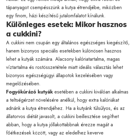
tápanyagot csempésszünk a kutya étrendjébe, miközben
egy finom, házi készítésű jutalomfalatot kínálunk.
Különleges esetek: Mikor hasznos
a cukkini?
A cukkini nem csupán egy általános egészséges kiegészítő,
hanem bizonyos speciális esetekben különösen hasznos
lehet a kutyák számára. Alacsony kalóriatartalma, magas
víztartalma és rostösszetétele miatt ideális választás lehet
bizonyos egészségügyi állapotok kezelésében vagy
megelőzésében.
Fogyókúrázó kutyák
esetében a cukkini kiválóan alkalmas
a teltségérzet növelésére anélkül, hogy extra kalóriákat
adnánk a kutya étrendjéhez. Ha a kutyánk túlsúlyos, és az
állatorvos diétát javasolt, a cukkini beillesztése segíthet
abban, hogy a kutya jóllakottabbnak érezze magát a
főétkezések között, vagy az eledelhez keverve