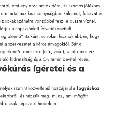
máról, ami egy erős antioxidáns, és számos jótékony
itrom tartalmaz kis mennyiségben káliumot, folsavat és
 íz sokak számára vonzóbbá teszi a puszta víznél,
jük a napi ajánlott folyadékbevitelt.
egtelenítő” italként, és sokan hisznek abban, hogy
ni a szervezetet a káros anyagoktól. Bár a
egtelenítő rendszere (máj, vese), a citromos víz
elő hidratáltság és a C-vitamin bevitel révén.
yókúrás ígéretei és a
 melyek szerint közvetlenül hozzájárul a
fogyáshoz
.
zelebbről, és nézzük meg, mi az, ami mögött
nkább csak népszerű hiedelem.