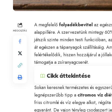
A megfelelő
folyadékbevitel
az egészs
MEGOSZTÁS
alappillére. A szervezetünk mintegy 60%-
játszik szinte minden testi funkcióban,
át egészen a tápanyagok szállításáig. A
felértékelődik, hiszen hozzájárul a jólla
támogatja a zsíranyagcserét.
Cikk áttekintése
Sokan keresnek természetes és egysze
legnépszerűbb tipp a
citromos víz di
friss citromlé és víz elegye alkot, régó
egyaránt. De vajon tényleg csodaszert j