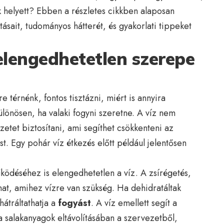
k helyett? Ebben a részletes cikkben alaposan
tásait, tudományos hátterét, és gyakorlati tippeket
elengedhetetlen szerepe
e térnénk, fontos tisztázni, miért is annyira
ülönösen, ha valaki fogyni szeretne. A víz nem
zetet biztosítani, ami segíthet csökkenteni az
ást. Egy pohár víz étkezés előtt például jelentősen
ödéséhez is elengedhetetlen a víz. A zsírégetés,
amat, amihez vízre van szükség. Ha dehidratáltak
hátráltathatja a
fogyást
. A víz emellett segít a
a salakanyagok eltávolításában a szervezetből,