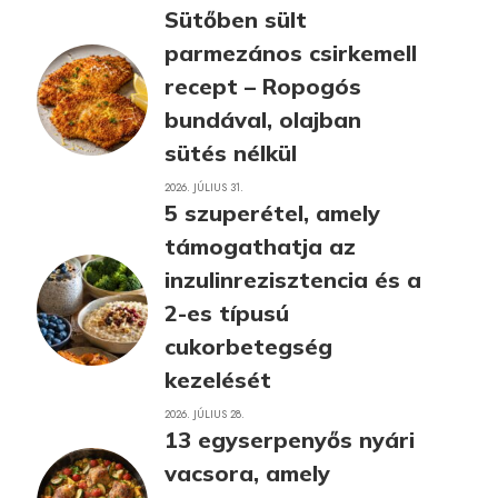
Sütőben sült
parmezános csirkemell
recept – Ropogós
bundával, olajban
sütés nélkül
2026. JÚLIUS 31.
5 szuperétel, amely
támogathatja az
inzulinrezisztencia és a
2-es típusú
cukorbetegség
kezelését
2026. JÚLIUS 28.
13 egyserpenyős nyári
vacsora, amely