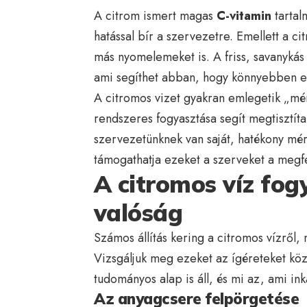
A citrom ismert magas
C-vitamin
tartal
hatással bír a szervezetre. Emellett a c
más nyomelemeket is. A friss, savanykás
ami segíthet abban, hogy könnyebben elér
A citromos vizet gyakran emlegetik „mér
rendszeres fogyasztása segít megtisztíta
szervezetünknek van saját, hatékony mér
támogathatja ezeket a szerveket a megfel
A citromos víz fog
valóság
Számos állítás kering a citromos vízről,
Vizsgáljuk meg ezeket az ígéreteket kö
tudományos alap is áll, és mi az, ami i
Az anyagcsere felpörgetése