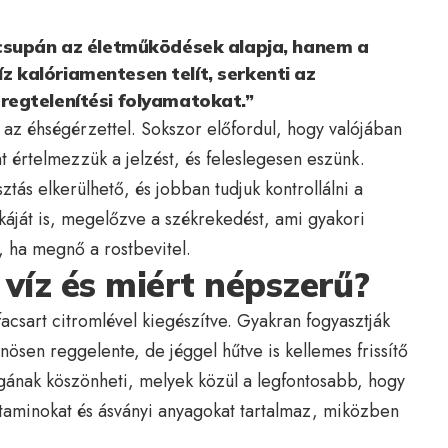
csupán az életműködések alapja, hanem a
víz kalóriamentesen telít, serkenti az
egtelenítési folyamatokat.”
az éhségérzettel. Sokszor előfordul, hogy valójában
 értelmezzük a jelzést, és feleslegesen eszünk.
ztás elkerülhető, és jobban tudjuk kontrollálni a
unkáját is, megelőzve a székrekedést, ami gyakori
, ha megnő a rostbevitel.
 víz és miért népszerű?
acsart citromlével kiegészítve. Gyakran fogyasztják
sen reggelente, de jéggel hűtve is kellemes frissítő
gának köszönheti, melyek közül a legfontosabb, hogy
itaminokat és ásványi anyagokat tartalmaz, miközben