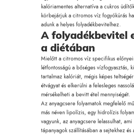
kalóriamentes alternatíva a cukros üdítő
körbejárjuk a citromos víz fogyókúrás ha
adunk a helyes folyadékbevitelhez.
A folyadékbevitel 
a diétában
Mielőtt a citromos víz specifikus előnyeir
létfontosságú a bőséges vízfogyasztás, k
tartalmaz kalóriát, mégis képes teltségér
étvágyat és elkerülni a felesleges nassol
mérsékelheti a bevitt étel mennyiségét.
Az anyagcsere folyamatok megfelelő műk
más néven lipolízis, egy hidrolízis foly
vagyunk, az anyagcsere lelassulhat, ami 
tápanyagok szállításában a sejtekhez és 