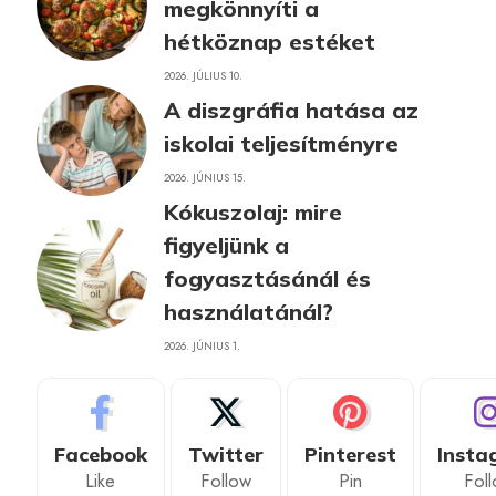
megkönnyíti a
hétköznap estéket
2026. JÚLIUS 10.
A diszgráfia hatása az
iskolai teljesítményre
2026. JÚNIUS 15.
Kókuszolaj: mire
figyeljünk a
fogyasztásánál és
használatánál?
2026. JÚNIUS 1.
Facebook
Twitter
Pinterest
Insta
Like
Follow
Pin
Fol