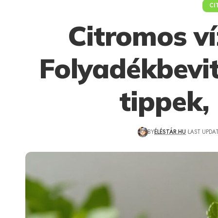
CI
Citromos ví
Folyadékbevit
tippek,
BY
ÉLÉSTÁR.HU
LAST UPDAT