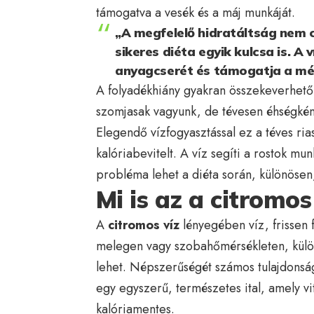
támogatva a vesék és a máj munkáját.
„A megfelelő hidratáltság nem 
sikeres diéta egyik kulcsa is. A 
anyagcserét és támogatja a mér
A folyadékhiány gyakran összekeverhető 
szomjasak vagyunk, de tévesen éhségként
Elegendő vízfogyasztással ez a téves rias
kalóriabevitelt. A víz segíti a rostok m
probléma lehet a diéta során, különösen
Mi is az a citromos
A
citromos víz
lényegében víz, frissen f
melegen vagy szobahőmérsékleten, különö
lehet. Népszerűségét számos tulajdonsá
egy egyszerű, természetes ital, amely v
kalóriamentes.