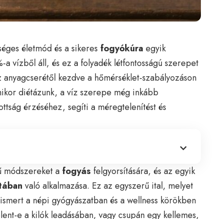
éges életmód és a sikeres
fogyókúra
egyik
a vízből áll, és ez a folyadék létfontosságú szerepet
 az anyagcserétől kezdve a hőmérséklet-szabályozáson
mikor diétázunk, a víz szerepe még inkább
kottság érzéséhez, segíti a méregtelenítést és
rű módszereket a
fogyás
felgyorsítására, és az egyik
étában
való alkalmazása. Ez az egyszerű ital, melyet
ta ismert a népi gyógyászatban és a wellness körökben
elent-e a kilók leadásában, vagy csupán egy kellemes,