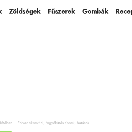
k
Zöldségek
Fűszerek
Gombák
Rece
diétában – Folyadékbevitel, fogyókúrás tippek, hatások