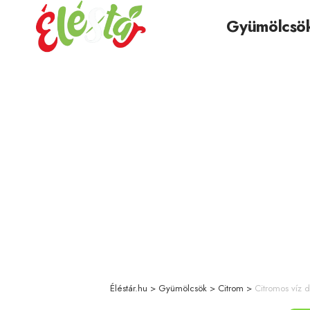
Gyümölcsö
Éléstár.hu
>
Gyümölcsök
>
Citrom
>
Citromos víz 