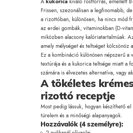
A
kukorica
kiváló rostforrás, emellett 
Frissen, szezonálisan a legfinomabb, de 
a rizottóban, különösen, ha nincs mód fr
az erdei gombák, vitaminokban (D-vita
miközben alacsony kalóriatartalmúak. A
amely mélységet és teltséget kölcsönöz a
Ez a kombináció különösen népszerű a 
textúrája és a kukorica teltsége miatt a 
számára is élvezetes alternatíva, vagy a
A tökéletes kréme
rizottó receptje
Most pedig lássuk, hogyan készíthető el 
türelem és a minőségi alapanyagok.
Hozzávalók (4 személyre):
2 evőkanál olívaolaj