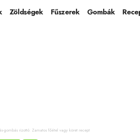
k
Zöldségek
Fűszerek
Gombák
Rece
s-gombás rizottó: Zamatos főétel vagy köret recept