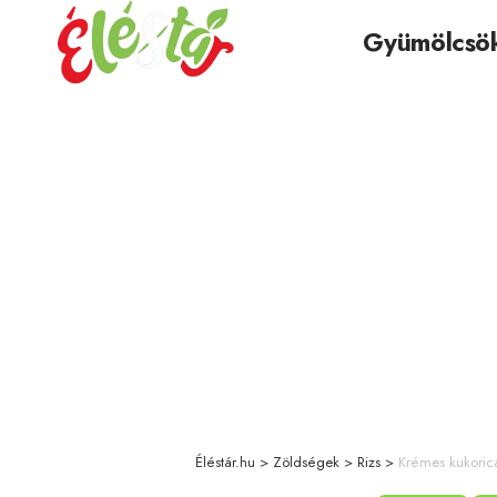
Gyümölcsö
Éléstár.hu
>
Zöldségek
>
Rizs
>
Krémes kukoricá