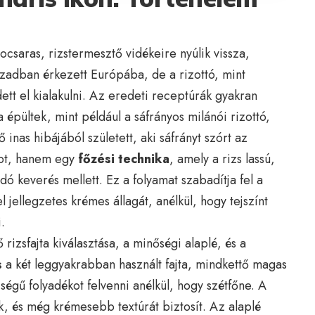
csaras, rizstermesztő vidékeire nyúlik vissza,
ázadban érkezett Európába, de a rizottó, mint
dett el kialakulni. Az eredeti receptúrák gyakran
 épültek, mint például a sáfrányos milánói rizottó,
inas hibájából született, aki sáfrányt szórt az
ept, hanem egy
főzési technika
, amely a rizs lassú,
ndó keverés mellett. Ez a folyamat szabadítja fel a
 jellegzetes krémes állagát, anélkül, hogy tejszínt
.
 rizsfajta kiválasztása, a minőségi alaplé, és a
s
a két leggyakrabban használt fajta, mindkettő magas
égű folyadékot felvenni anélkül, hogy szétfőne. A
ek, és még krémesebb textúrát biztosít. Az alaplé