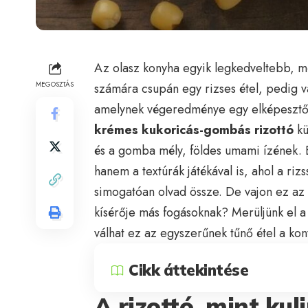
Az olasz konyha egyik legkedveltebb, mé
MEGOSZTÁS
számára csupán egy rizses étel, pedig 
amelynek végeredménye egy elképesztőe
krémes kukoricás-gombás rizottó
kü
és a gomba mély, földes umami ízének. E
hanem a textúrák játékával is, ahol a ri
simogatóan olvad össze. De vajon ez az 
kísérője más fogásoknak? Merüljünk el a 
válhat ez az egyszerűnek tűnő étel a kon
Cikk áttekintése
A rizottó, mint kul