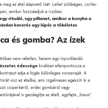
 meg az étel alapvető ízét. Lehet zöldséges, csirke-
yen, amikor hozzáadjuk a rizshez.
egy rituálé, egy pillanat, amikor a konyha a
 minden keverés egy lépés a tökéletes
ica és gomba? Az ízek
ottóban nem véletlen, hanem egy ínycsiklandó
mészetes édessége
kiválóan ellenpontozza a
 kontraszt adja a fogás különleges vonzerejét. A
úrát visz az ételbe, ami izgalmasan egészíti ki a
szó csiperkéről, erdei gombáról vagy
túrájával is gazdagítja az ételt, egyfajta „húsos”