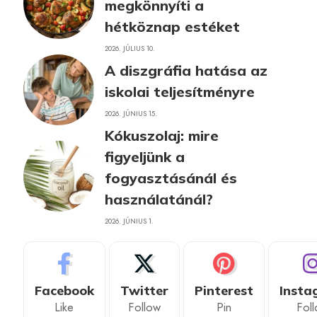
megkönnyíti a
hétköznap estéket
2026. JÚLIUS 10.
A diszgráfia hatása az
iskolai teljesítményre
2026. JÚNIUS 15.
Kókuszolaj: mire
figyeljünk a
fogyasztásánál és
használatánál?
2026. JÚNIUS 1.
Facebook
Twitter
Pinterest
Insta
Like
Follow
Pin
Fol