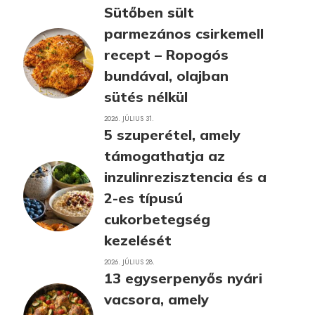
Sütőben sült
parmezános csirkemell
recept – Ropogós
bundával, olajban
sütés nélkül
2026. JÚLIUS 31.
5 szuperétel, amely
támogathatja az
inzulinrezisztencia és a
2-es típusú
cukorbetegség
kezelését
2026. JÚLIUS 28.
13 egyserpenyős nyári
vacsora, amely