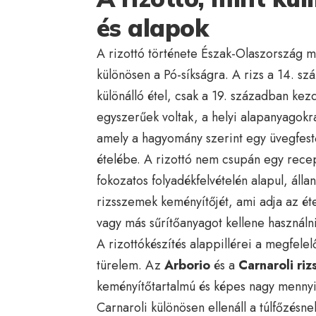
és alapok
A rizottó története Észak-Olaszország mo
különösen a Pó-síkságra. A rizs a 14. sz
különálló étel, csak a 19. században kez
egyszerűek voltak, a helyi alapanyagokra
amely a hagyomány szerint egy üvegfestő 
ételébe. A rizottó nem csupán egy rec
fokozatos folyadékfelvételén alapul, álla
rizsszemek keményítőjét, ami adja az étel
vagy más sűrítőanyagot kellene használni
A rizottókészítés alappillérei a megfelelő
türelem. Az
Arborio
és a
Carnaroli riz
keményítőtartalmú és képes nagy mennyis
Carnaroli különösen ellenáll a túlfőzésn