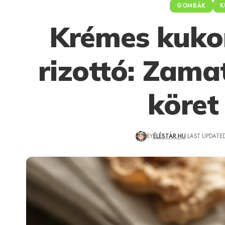
GOMBÁK
K
Krémes kuko
rizottó: Zama
köret
BY
ÉLÉSTÁR.HU
LAST UPDATED