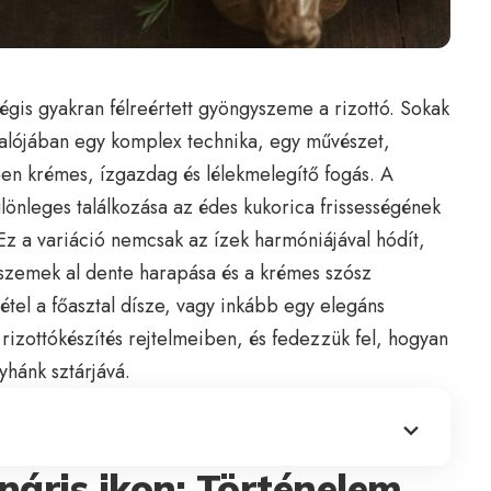
gis gyakran félreértett gyöngyszeme a rizottó. Sokak
valójában egy komplex technika, egy művészet,
n krémes, ízgazdag és lélekmelegítő fogás. A
lönleges találkozása az édes kukorica frissességének
z a variáció nemcsak az ízek harmóniájával hódít,
zsszemek al dente harapása és a krémes szósz
étel a főasztal dísze, vagy inkább egy elegáns
rizottókészítés rejtelmeiben, és fedezzük fel, hogyan
yhánk sztárjává.
ináris ikon: Történelem