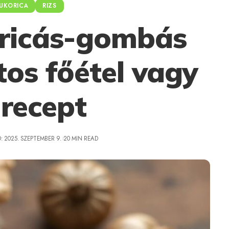
UKORICA
RIZS
ricás-gombás
tos főétel vagy
 recept
: 2025. SZEPTEMBER 9.
20 MIN READ