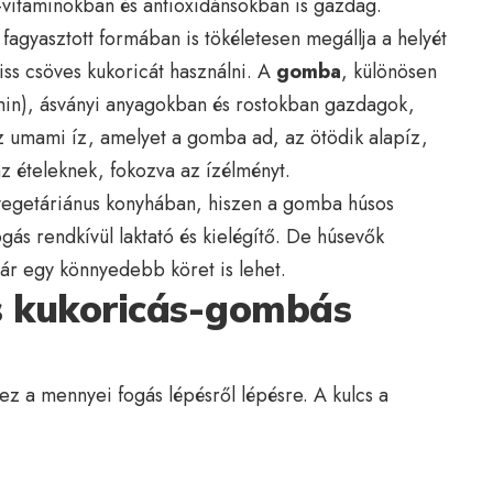
B-vitaminokban és antioxidánsokban is gazdag.
fagyasztott formában is tökéletesen megállja a helyét
iss csöves kukoricát használni. A
gomba
, különösen
min), ásványi anyagokban és rostokban gazdagok,
z umami íz, amelyet a gomba ad, az ötödik alapíz,
z ételeknek, fokozva az ízélményt.
vegetáriánus konyhában, hiszen a gomba húsos
fogás rendkívül laktató és kielégítő. De húsevők
kár egy könnyedebb köret is lehet.
s kukoricás-gombás
ez a mennyei fogás lépésről lépésre. A kulcs a