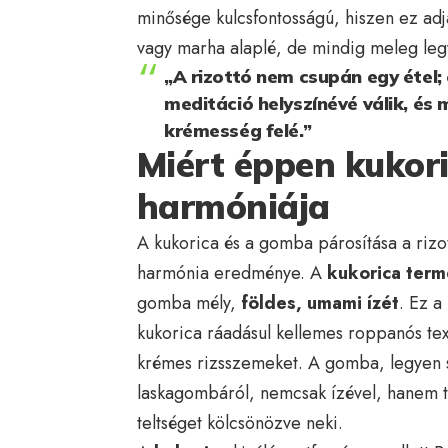
minősége kulcsfontosságú, hiszen ez adja
vagy marha alaplé, de mindig meleg leg
„A rizottó nem csupán egy étel; 
meditáció helyszínévé válik, és
krémesség felé.”
Miért éppen kukor
harmóniája
A kukorica és a gomba párosítása a riz
harmónia eredménye. A
kukorica ter
gomba mély,
földes, umami ízét
. Ez a
kukorica ráadásul kellemes roppanós text
krémes rizsszemeket. A gomba, legyen 
laskagombáról, nemcsak ízével, hanem tex
teltséget kölcsönözve neki.