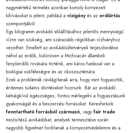
nagymértékű termelés azonban komoly környezeti
kihívásokat is jelent, például a
vízigény
és az
erdőirtás
szempontjából.
Egy kilogramm avokádó előállításához jelentős mennyiségű
vízre van szükség, ami szárazabb régiókban vízhiányhoz
vezethet. Emellett az avokádóültetvények terjeszkedése
néhol az erdők, különösen a Michoacán állambeli
fenyőerdők rovására történik, ami káros hatással van a
biológiai sokféleségre és az ökoszisztémára.
Ezek a problémák rávilágítanak arra, hogy mint fogyasztók,
érdemes tudatos döntéseket hoznunk. Bár az avokádó
kétségkívül egészséges, fontos mérlegelni a fogyasztásunk
gyakoriságát és a beszerzési forrásokat. Kereshetünk
fenntartható forrásból származó
, vagy
fair trade
minősítésű avokádókat, amelyek termesztése során
nagyobb figyelmet fordítanak a környezetvédelemre és a