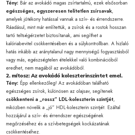
Tény:
Bár az avokádó magas zsírtartalmú, ezek elsősorban
egészséges, egyszeresen telítetlen zsírsavak
,
amelyek jótékony hatással vannak a szív- és érrendszerre.
Ráadásul, mint már említettük, a zsírok és a rostok hosszan
tartó teltségérzetet biztosítanak, ami segíthet a
kalóriabevitel csökkentésében és a súlykontrollban. A hizlaló
hatás inkább az aránytalanul nagy mennyiségű fogyasztásból
vagy más, egészségtelen ételekkel való kombinációból
eredhet, nem magából az avokádóból.
2. mítosz: Az avokádó koleszterinszintet emel.
Tény:
Épp ellenkezőleg! Az avokádóban található
egészséges zsírok, különösen az olajsav, segítenek
csökkenteni a „rossz” LDL-koleszterin szintjét
,
miközben növelik a „jó” HDL-koleszterin szintjét. Ezáltal
hozzájárul a szív- és érrendszer egészségének
megőrzéséhez és a szívbetegségek kockázatának
csökkentéséhez.