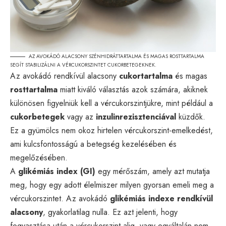
AZ AVOKÁDÓ ALACSONY SZÉNHIDRÁTTARTALMA ÉS MAGAS ROSTTARTALMA
SEGÍT STABILIZÁLNI A VÉRCUKORSZINTET CUKORBETEGEKNEK.
Az avokádó rendkívül alacsony
cukortartalma
és magas
rosttartalma
miatt kiváló választás azok számára, akiknek
különösen figyelniük kell a vércukorszintjükre, mint például a
cukorbetegek
vagy az
inzulinrezisztenciával
küzdők.
Ez a gyümölcs nem okoz hirtelen vércukorszint-emelkedést,
ami kulcsfontosságú a betegség kezelésében és
megelőzésében.
A
glikémiás index (GI)
egy mérőszám, amely azt mutatja
meg, hogy egy adott élelmiszer milyen gyorsan emeli meg a
vércukorszintet. Az avokádó
glikémiás indexe rendkívül
alacsony
, gyakorlatilag nulla. Ez azt jelenti, hogy
fogyasztása után a vércukorszint alig, vagy egyáltalán nem