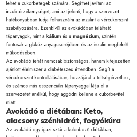
lehet a cukorbetegek számára. Segíthet javítani az
inzulinérzékenységet, ami azt jelenti, hogy a szervezet
hatékonyabban tudja felhasználni az inzulint a vércukorszint
szabályozására. Ezenkívül az avokádóban található
tápanyagok, mint a
kálium
és a
magnézium
, szintén
fontosak a glükóz anyagcseréjében és az inzulin megfelelő
működésében.
Az avokádó tehát nemcsak biztonságos, hanem kifejezetten
ajánlott élelmiszer a diabéteszes étrendben. Segít a
vércukorszint kontrollálásában, hozzájárul a teltségérzethez,
és számos más esszenciális tápanyaggal látja el a
szervezetet anélkül, hogy aggódni kellene a cukorbevitel
miatt.
Avokádó a diétában: Keto,
alacsony szénhidrát, fogyókúra
Az avokádó egy igazi sztár a különböző diétákban,