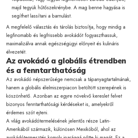
majd tegyük hűtőszekrénybe. A mag benne hagyása is
segíthet lassítani a barnulást.
A megfelelő választás és tárolás biztosítja, hogy mindig a
legfinomabb és legfrissebb avokádót fogyaszthassuk,
maximalizálva annak egészségügyi előnyeit és kulináris
élvezetét.
Az avokádó a globális étrendben
és a fenntarthatóság
Az avokádó népszerűsége nemcsak a tápanyagtartalmának,
hanem a globális élelmiszerpiacon betöltött szerepének is
köszönhető. Azonban az egyre növekvő kereslet felvet
bizonyos fenntarthatósági kérdéseket is, amelyekről
érdemes szót ejteni.
A világ avokádótermelésének jelentős része Latin-
Amerikából származik, különösen Mexikóból, ahol az
avokádótermesztés komoly iparággá nőtte ki magát. Ez a