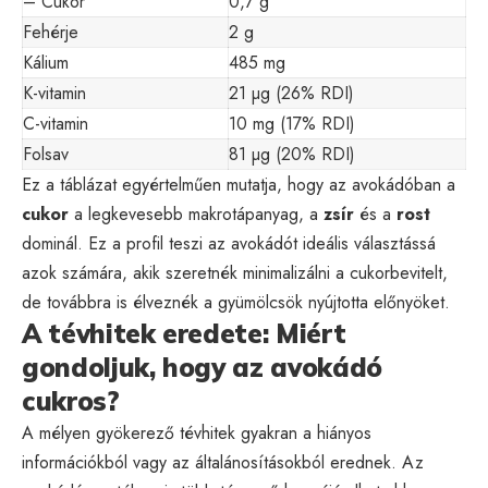
– Cukor
0,7 g
Fehérje
2 g
Kálium
485 mg
K-vitamin
21 µg (26% RDI)
C-vitamin
10 mg (17% RDI)
Folsav
81 µg (20% RDI)
Ez a táblázat egyértelműen mutatja, hogy az avokádóban a
cukor
a legkevesebb makrotápanyag, a
zsír
és a
rost
dominál. Ez a profil teszi az avokádót ideális választássá
azok számára, akik szeretnék minimalizálni a cukorbevitelt,
de továbbra is élveznék a gyümölcsök nyújtotta előnyöket.
A tévhitek eredete: Miért
gondoljuk, hogy az avokádó
cukros?
A mélyen gyökerező tévhitek gyakran a hiányos
információkból vagy az általánosításokból erednek. Az