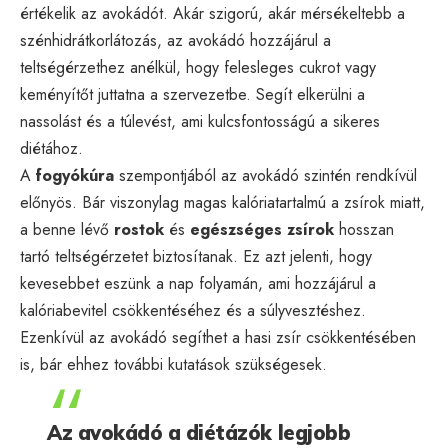
értékelik az avokádót. Akár szigorú, akár mérsékeltebb a
szénhidrátkorlátozás, az avokádó hozzájárul a
teltségérzethez anélkül, hogy felesleges cukrot vagy
keményítőt juttatna a szervezetbe. Segít elkerülni a
nassolást és a túlevést, ami kulcsfontosságú a sikeres
diétához.
A
fogyókúra
szempontjából az avokádó szintén rendkívül
előnyös. Bár viszonylag magas kalóriatartalmú a zsírok miatt,
a benne lévő
rostok
és
egészséges zsírok
hosszan
tartó teltségérzetet biztosítanak. Ez azt jelenti, hogy
kevesebbet eszünk a nap folyamán, ami hozzájárul a
kalóriabevitel csökkentéséhez és a súlyvesztéshez.
Ezenkívül az avokádó segíthet a hasi zsír csökkentésében
is, bár ehhez további kutatások szükségesek.
Az avokádó a diétázók legjobb