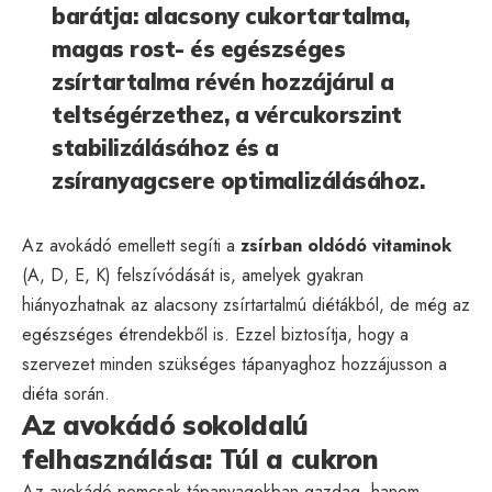
barátja: alacsony cukortartalma,
magas rost- és egészséges
zsírtartalma révén hozzájárul a
teltségérzethez, a vércukorszint
stabilizálásához és a
zsíranyagcsere optimalizálásához.
Az avokádó emellett segíti a
zsírban oldódó vitaminok
(A, D, E, K) felszívódását is, amelyek gyakran
hiányozhatnak az alacsony zsírtartalmú diétákból, de még az
egészséges étrendekből is. Ezzel biztosítja, hogy a
szervezet minden szükséges tápanyaghoz hozzájusson a
diéta során.
Az avokádó sokoldalú
felhasználása: Túl a cukron
Az avokádó nemcsak tápanyagokban gazdag, hanem