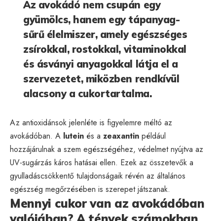
Az avokádó nem csupán egy
gyümölcs, hanem egy tápanyag-
sűrű élelmiszer, amely egészséges
zsírokkal, rostokkal, vitaminokkal
és ásványi anyagokkal látja el a
szervezetet, miközben rendkívül
alacsony a cukortartalma.
Az antioxidánsok jelenléte is figyelemre méltó az
avokádóban. A
lutein
és a
zeaxantin
például
hozzájárulnak a szem egészségéhez, védelmet nyújtva az
UV-sugárzás káros hatásai ellen. Ezek az összetevők a
gyulladáscsökkentő tulajdonságaik révén az általános
egészség megőrzésében is szerepet játszanak.
Mennyi cukor van az avokádóban
valójában? A tények számokban