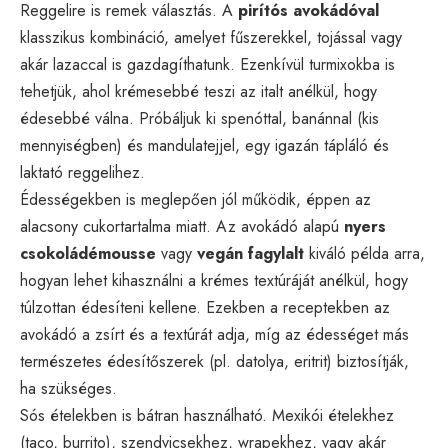
Reggelire is remek választás. A
pirítós avokádóval
klasszikus kombináció, amelyet fűszerekkel, tojással vagy
akár lazaccal is gazdagíthatunk. Ezenkívül turmixokba is
tehetjük, ahol krémesebbé teszi az italt anélkül, hogy
édesebbé válna. Próbáljuk ki spenóttal, banánnal (kis
mennyiségben) és mandulatejjel, egy igazán tápláló és
laktató reggelihez.
Édességekben is meglepően jól működik, éppen az
alacsony cukortartalma miatt. Az avokádó alapú
nyers
csokoládémousse
vagy
vegán fagylalt
kiváló példa arra,
hogyan lehet kihasználni a krémes textúráját anélkül, hogy
túlzottan édesíteni kellene. Ezekben a receptekben az
avokádó a zsírt és a textúrát adja, míg az édességet más
természetes édesítőszerek (pl. datolya, eritrit) biztosítják,
ha szükséges.
Sós ételekben is bátran használható. Mexikói ételekhez
(taco, burrito), szendvicsekhez, wrapekhez, vagy akár