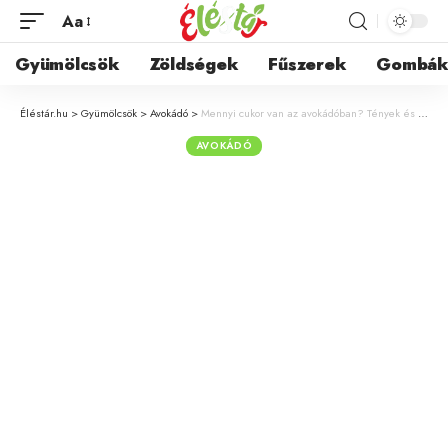
Aa
Gyümölcsök
Zöldségek
Fűszerek
Gombá
Éléstár.hu
>
Gyümölcsök
>
Avokádó
>
Mennyi cukor van az avokádóban? Tények és tévhitek
AVOKÁDÓ