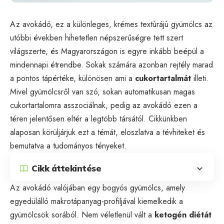
Az avokádó, ez a különleges, krémes textúrájú gyümölcs az
utóbbi években hihetetlen népszerűségre tett szert
világszerte, és Magyarországon is egyre inkább beépül a
mindennapi étrendbe. Sokak számára azonban rejtély marad
a pontos tápértéke, különösen ami a
cukortartalmát
illeti.
Mivel gyümölcsről van szó, sokan automatikusan magas
cukortartalomra asszociálnak, pedig az avokádó ezen a
téren jelentősen eltér a legtöbb társától. Cikkünkben
alaposan körüljárjuk ezt a témát, eloszlatva a tévhiteket és
bemutatva a tudományos tényeket.
Cikk áttekintése
Az avokádó valójában egy bogyós gyümölcs, amely
egyedülálló makrotápanyag-profiljával kiemelkedik a
gyümölcsök sorából. Nem véletlenül vált a
ketogén diétát