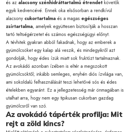
és az
alacsony szénhidráttartalmú étrendet
követők
egyik kedvencévé. Ennek oka elsősorban a rendkívül
alacsony
cukortartalma
és a magas
egészséges
zsírtartalma
, amelyek együttesen biztosítják a hosszan
tartó teltségérzetet és számos egészségügyi előnyt.
A tévhitek gyakran abból fakadnak, hogy az emberek a
gyümölcsöket egy kalap alá veszik, és mindegyikről azt
gondolják, hogy édes ízük miatt sok fruktózt tartalmaznak.
Az avokádó azonban ízében is eltér a megszokott
gyümölcsöktől; inkább semleges, enyhén diós ízvilága van,
ami sokoldalú felhasználását teszi lehetővé sós és édes
ételekben egyaránt. Ez a jellegzetesség már önmagában is
utalhat arra, hogy nem egy tipikusan cukorban gazdag
gyümölcsről van szó.
Az avokádó tápérték profilja: Mit
rejt a zöld kincs?