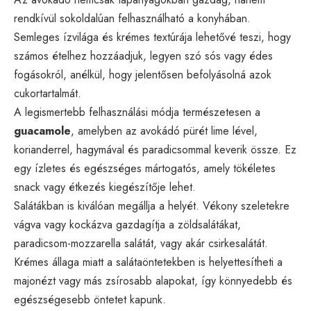
rendkívül sokoldalúan felhasználható a konyhában.
Semleges ízvilága és krémes textúrája lehetővé teszi, hogy
számos ételhez hozzáadjuk, legyen szó sós vagy édes
fogásokról, anélkül, hogy jelentősen befolyásolná azok
cukortartalmát.
A legismertebb felhasználási módja természetesen a
guacamole
, amelyben az avokádó pürét lime lével,
korianderrel, hagymával és paradicsommal keverik össze. Ez
egy ízletes és egészséges mártogatós, amely tökéletes
snack vagy étkezés kiegészítője lehet.
Salátákban is kiválóan megállja a helyét. Vékony szeletekre
vágva vagy kockázva gazdagítja a zöldsalátákat,
paradicsom-mozzarella salátát, vagy akár csirkesalátát.
Krémes állaga miatt a salátaöntetekben is helyettesítheti a
majonézt vagy más zsírosabb alapokat, így könnyedebb és
egészségesebb öntetet kapunk.