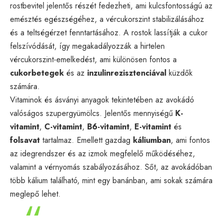
rostbevitel jelentős részét fedezheti, ami kulcsfontosságú az
emésztés egészségéhez, a vércukorszint stabilizálásához
és a teltségérzet fenntartásához. A rostok lassítják a cukor
felszívódását, így megakadályozzák a hirtelen
vércukorszint-emelkedést, ami különösen fontos a
cukorbetegek
és az
inzulinrezisztenciával
küzdők
számára.
Vitaminok és ásványi anyagok tekintetében az avokádó
valóságos szupergyümölcs. Jelentős mennyiségű
K-
vitamint
,
C-vitamint
,
B6-vitamint
,
E-vitamint
és
folsavat
tartalmaz. Emellett gazdag
káliumban
, ami fontos
az idegrendszer és az izmok megfelelő működéséhez,
valamint a vérnyomás szabályozásához. Sőt, az avokádóban
több kálium található, mint egy banánban, ami sokak számára
meglepő lehet.