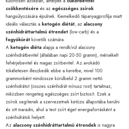
különösen azokban, amelyek a
cukorbevitel
csökkentésére
és az
egészséges zsírok
hangsúlyozására épülnek. Kiemelkedő tápanyagprofilja miatt
ideális választás a
ketogén diétát
, az
alacsony
szénhidráttartalmú étrendet
(low-carb) és a
fogyókúrát
követők számára.
A
ketogén diéta
alapja a rendkívül alacsony
szénhidrátbevitel (általában napi 20-50 gramm), mérsékelt
fehérjebevitel és magas zsírbevitel. Az avokádó
tökéletesen illeszkedik ebbe a keretbe, mivel 100
grammonként mindössze körülbelül 2 gramm nettó
szénhidrátot (összes szénhidrát mínusz rost) tartalmaz,
miközben rengeteg egészséges zsírt biztosít. Ezek a
zsírok segítenek a szervezetnek ketózis állapotába kerülni
és ott maradni, ahol a test zsírt éget energiaforrásként a
szénhidrátok helyett.
Az
alacsony szénhidráttartalmú étrendek
is nagyra