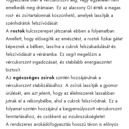
emelkedik meg drámaian. Ez az alacsony GI érték a magas
rost- és zsírtartalomnak köszönhető, amelyek lassítják a
szénhidrátok felszívódását.
A
rostok
kulcsszerepet játszanak ebben a folyamatban.
Amellett, hogy elősegítik az emésztést, a rostok fizikai gátat
képeznek a bélben, lassítva a cukrok felszabadulását és
felszívódását a véráramba. Ez segít megelőzni a
vércukorszint ingadozásait, és stabilabb energiaszintet
biztosít.
Az
egészséges zsírok
szintén hozzájárulnak a
vércukorszint stabilizálásához. A zsírok lassítják a gyomor
ürülését, ami azt jelenti, hogy az élelmiszerek lassabban
jutnak el a vékonybélbe, ahol a cukrok felszívódnak. Ez a
folyamat szintén hozzájárul a kiegyensúlyozott vércukorszint
fenntartásához, és csökkenti az inzulinszükségletet.
A rendszeres avokádófogyasztás hosszú távon is előnyös