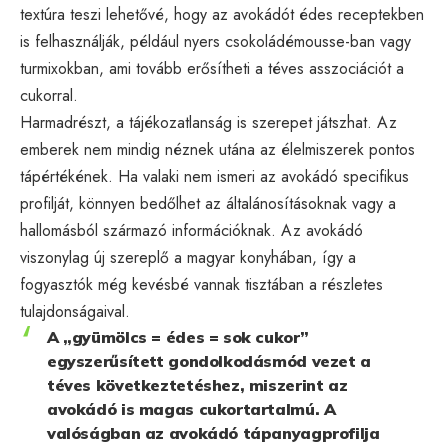
textúra teszi lehetővé, hogy az avokádót édes receptekben
is felhasználják, például nyers csokoládémousse-ban vagy
turmixokban, ami tovább erősítheti a téves asszociációt a
cukorral.
Harmadrészt, a tájékozatlanság is szerepet játszhat. Az
emberek nem mindig néznek utána az élelmiszerek pontos
tápértékének. Ha valaki nem ismeri az avokádó specifikus
profilját, könnyen bedőlhet az általánosításoknak vagy a
hallomásból származó információknak. Az avokádó
viszonylag új szereplő a magyar konyhában, így a
fogyasztók még kevésbé vannak tisztában a részletes
tulajdonságaival.
A „gyümölcs = édes = sok cukor”
egyszerűsített gondolkodásmód vezet a
téves következtetéshez, miszerint az
avokádó is magas cukortartalmú. A
valóságban az avokádó tápanyagprofilja