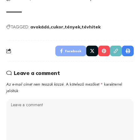
TAGGED:
avokádó
cukor
tények
tévhitek
Facebook
Leave a comment
Az e-mail címet nem tesszük közzé.
A kötelező mezőket
*
karakterrel
jelöltük