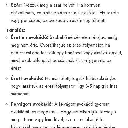
Szár:
Nézzük meg a szár helyét. Ha könnyen
eltávolítható, és alatta zöldes színű, az jó jel. Ha fekete
vagy penészes, az avokádó valószínűleg túlérett.
Tárolás:
Éretlen avokádó:
Szobahőmérsékleten tároljuk, amíg
meg nem érik. Gyorsíthatjuk az érési folyamatot, ha
papírzacskóba tesszük egy banánnal vagy almával együtt,
mivel ezek etiléngázt bocsátanak ki, ami gyorsítja az
érést.
Érett avokádó:
Ha már érett, tegyük hűtőszekrénybe,
hogy lassítsuk az érési folyamatot. Így 3-5 napig is friss
maradhat.
Felvágott avokádó:
A felvágott avokádó gyorsan
oxidálódik és megbarnul. Hogy ezt elkerüljük, locsoljuk
meg citrom- vagy lime lével, szorosan takarjuk le
folpackkal, vagy tegyük légmentesen záródó edénybe,