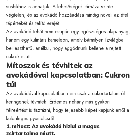
sushikhoz is adhatjuk. A lehetőségek tárháza szinte
végtelen, és az avokádó hozzáadása mindig növeli az étel
tápértékét és telítő erejét.
Az avokádó tehát nem csupán egy egészséges alapanyag,
hanem egy kulináris kameleon, amely bármilyen ízvilágba
beilleszthető, anélkül, hogy aggódnunk kellene a rejtett
cukrok miatt.
Mítoszok és tévhitek az
avokádóval kapcsolatban: Cukron
túl
Az avokádóval kapcsolatban nem csak a cukortartalomról
keringenek tévhitek. Érdemes néhány más gyakori
félreértést is tisztázni, hogy teljesebb képet kapjunk erről a
különleges gyümölcsről.
1. mítosz: Az avokádó hizlal a magas
zsírtartalma miatt.