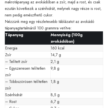
makrotápanyag az avokádóban a zsír, majd a rost, és csak
ezután következik a szénhidrát, melynek nagy része is rost,
nem pedig emészthető cukor.
Nézzünk meg egy részletesebb táblázatot az avokádó
tápanyagtartalmáról 100 grammra vetítve:
Tápanyag
Mennyiség (100g
avokádóban)
Energia
160 kcal
Zsír
14,7 g
– Telített zsír
2,1 g
– Egyszeresen telítetlen
9,8 g
zsír
– Többszörösen telítetlen
1,8 g
zsír
Szénhidrát
8,5 g
– Rost
6,7 g