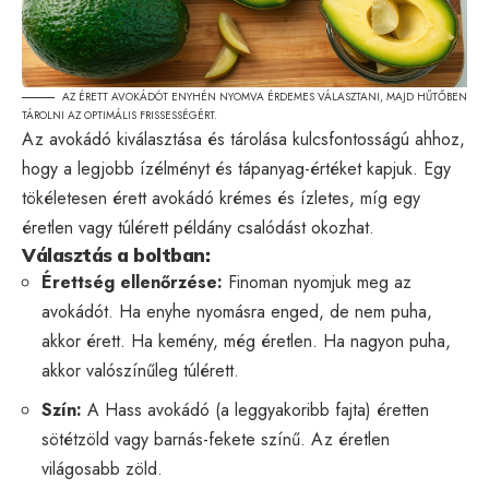
AZ ÉRETT AVOKÁDÓT ENYHÉN NYOMVA ÉRDEMES VÁLASZTANI, MAJD HŰTŐBEN
TÁROLNI AZ OPTIMÁLIS FRISSESSÉGÉRT.
Az avokádó kiválasztása és tárolása kulcsfontosságú ahhoz,
hogy a legjobb ízélményt és tápanyag-értéket kapjuk. Egy
tökéletesen érett avokádó krémes és ízletes, míg egy
éretlen vagy túlérett példány csalódást okozhat.
Választás a boltban:
Érettség ellenőrzése:
Finoman nyomjuk meg az
avokádót. Ha enyhe nyomásra enged, de nem puha,
akkor érett. Ha kemény, még éretlen. Ha nagyon puha,
akkor valószínűleg túlérett.
Szín:
A Hass avokádó (a leggyakoribb fajta) éretten
sötétzöld vagy barnás-fekete színű. Az éretlen
világosabb zöld.