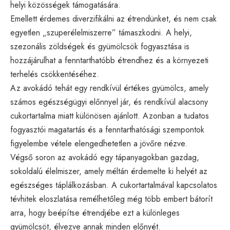
helyi közösségek támogatására.
Emellett érdemes diverzifikálni az étrendünket, és nem csak
egyetlen „szuperélelmiszerre” támaszkodni. A helyi,
szezonális zöldségek és gyümölcsök fogyasztása is
hozzájárulhat a fenntarthatóbb étrendhez és a környezeti
terhelés csökkentéséhez.
Az avokádó tehát egy rendkívül értékes gyümölcs, amely
számos egészségügyi előnnyel jár, és rendkívül alacsony
cukortartalma miatt különösen ajánlott. Azonban a tudatos
fogyasztói magatartás és a fenntarthatósági szempontok
figyelembe vétele elengedhetetlen a jövőre nézve.
Végső soron az avokádó egy tápanyagokban gazdag,
sokoldalú élelmiszer, amely méltán érdemelte ki helyét az
egészséges táplálkozásban. A cukortartalmával kapcsolatos
tévhitek eloszlatása remélhetőleg még több embert bátorít
arra, hogy beépítse étrendjébe ezt a különleges
gyümölcsöt, élvezve annak minden előnyét.