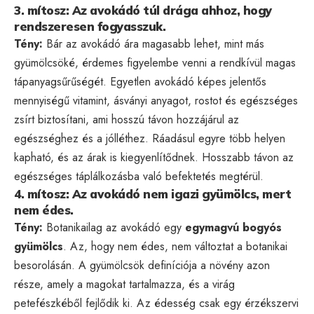
3. mítosz: Az avokádó túl drága ahhoz, hogy
rendszeresen fogyasszuk.
Tény:
Bár az avokádó ára magasabb lehet, mint más
gyümölcsöké, érdemes figyelembe venni a rendkívül magas
tápanyagsűrűségét. Egyetlen avokádó képes jelentős
mennyiségű vitamint, ásványi anyagot, rostot és egészséges
zsírt biztosítani, ami hosszú távon hozzájárul az
egészséghez és a jólléthez. Ráadásul egyre több helyen
kapható, és az árak is kiegyenlítődnek. Hosszabb távon az
egészséges táplálkozásba való befektetés megtérül.
4. mítosz: Az avokádó nem igazi gyümölcs, mert
nem édes.
Tény:
Botanikailag az avokádó egy
egymagvú bogyós
gyümölcs
. Az, hogy nem édes, nem változtat a botanikai
besorolásán. A gyümölcsök definíciója a növény azon
része, amely a magokat tartalmazza, és a virág
petefészkéből fejlődik ki. Az édesség csak egy érzékszervi