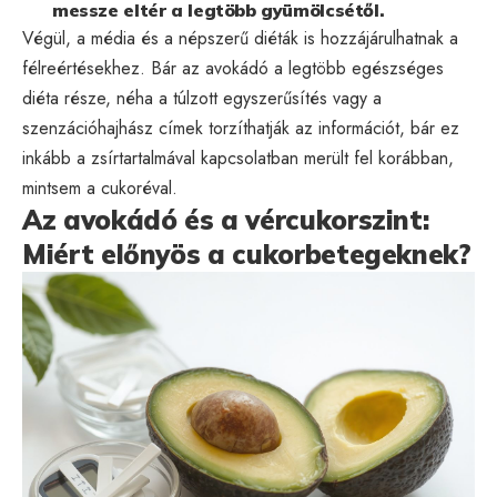
messze eltér a legtöbb gyümölcsétől.
Végül, a média és a népszerű diéták is hozzájárulhatnak a
félreértésekhez. Bár az avokádó a legtöbb egészséges
diéta része, néha a túlzott egyszerűsítés vagy a
szenzációhajhász címek torzíthatják az információt, bár ez
inkább a zsírtartalmával kapcsolatban merült fel korábban,
mintsem a cukoréval.
Az avokádó és a vércukorszint:
Miért előnyös a cukorbetegeknek?