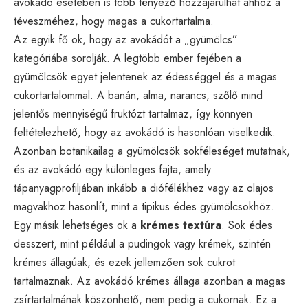
avokádó esetében is több tényező hozzájárulhat ahhoz a
téveszméhez, hogy magas a cukortartalma.
Az egyik fő ok, hogy az avokádót a „gyümölcs”
kategóriába sorolják. A legtöbb ember fejében a
gyümölcsök egyet jelentenek az édességgel és a magas
cukortartalommal. A banán, alma, narancs, szőlő mind
jelentős mennyiségű fruktózt tartalmaz, így könnyen
feltételezhető, hogy az avokádó is hasonlóan viselkedik.
Azonban botanikailag a gyümölcsök sokféleséget mutatnak,
és az avokádó egy különleges fajta, amely
tápanyagprofiljában inkább a diófélékhez vagy az olajos
magvakhoz hasonlít, mint a tipikus édes gyümölcsökhöz.
Egy másik lehetséges ok a
krémes textúra
. Sok édes
desszert, mint például a pudingok vagy krémek, szintén
krémes állagúak, és ezek jellemzően sok cukrot
tartalmaznak. Az avokádó krémes állaga azonban a magas
zsírtartalmának köszönhető, nem pedig a cukornak. Ez a