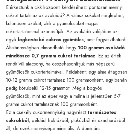
Elérkeztünk a cikk központi kérdéséhez: pontosan mennyi
cukrot tartalmaz az avokádó? A válasz sokakat meglephet,
különösen azokat, akik a gyümölcsöket magas
cukortartalommal azonosítják. Az avokádó valójában az
egyik
legkevésbé cukros gyümölcs
, amit fogyaszthatunk.
Általánosságban elmondható, hogy
100 gramm avokádó
mindössze 0,7 gramm cukrot tartalmaz
. Ez az érték
rendkívül alacsony, ha összehasonlítjuk más népszerű
gyümölcsök cukortartalmával. Példaként: egy alma átlagosan
10-12 gramm cukrot tartalmaz 100 grammonként, egy banán
pedig körülbelül 12-15 grammot. Még a bogyós
gyümölcsök, mint az eper vagy a málna is jellemzően 5-7
gramm cukrot tartalmaznak 100 grammonként.
Ez a csekély cukormennyiség nagyrészt
természetes
cukrokból
, például fruktózból, glükózból és szacharózból
áll, de ezek mennyisége minimális. A domináns