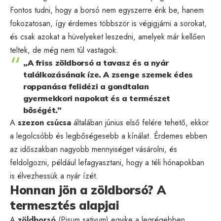
Fontos tudni, hogy a borsó nem egyszerre érik be, hanem
fokozatosan, így érdemes többször is végigjárni a sorokat,
és csak azokat a hüvelyeket leszedni, amelyek már kellően
teltek, de még nem túl vastagok.
„A friss zöldborsó a tavasz és a nyár
találkozásának íze. A zsenge szemek édes
roppanása felidézi a gondtalan
gyermekkori napokat és a természet
bőségét.”
A
szezon csúcsa
általában június első felére tehető, ekkor
a legolcsóbb és legbőségesebb a kínálat. Érdemes ebben
az időszakban nagyobb mennyiséget vásárolni, és
feldolgozni, például lefagyasztani, hogy a téli hónapokban
is élvezhessük a nyár ízét.
Honnan jön a zöldborsó? A
termesztés alapjai
A
zöldborsó
(Pisum sativum) egyike a legrégebben