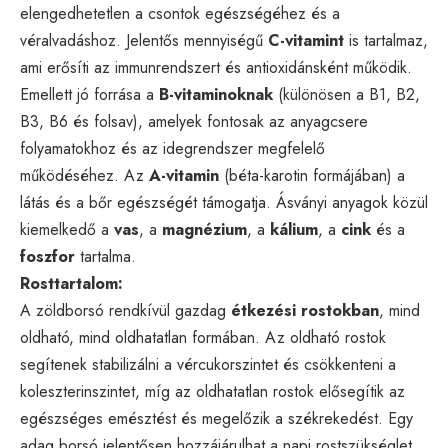
elengedhetetlen a csontok egészségéhez és a
véralvadáshoz. Jelentős mennyiségű
C-vitamint
is tartalmaz,
ami erősíti az immunrendszert és antioxidánsként működik.
Emellett jó forrása a
B-vitaminoknak
(különösen a B1, B2,
B3, B6 és folsav), amelyek fontosak az anyagcsere
folyamatokhoz és az idegrendszer megfelelő
működéséhez. Az
A-vitamin
(béta-karotin formájában) a
látás és a bőr egészségét támogatja. Ásványi anyagok közül
kiemelkedő a
vas
, a
magnézium
, a
kálium
, a
cink
és a
foszfor
tartalma.
Rosttartalom:
A zöldborsó rendkívül gazdag
étkezési rostokban
, mind
oldható, mind oldhatatlan formában. Az oldható rostok
segítenek stabilizálni a vércukorszintet és csökkenteni a
koleszterinszintet, míg az oldhatatlan rostok elősegítik az
egészséges emésztést és megelőzik a székrekedést. Egy
adag borsó jelentősen hozzájárulhat a napi rostszükséglet