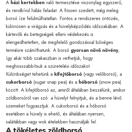
A
házi kertekben
való termesztése viszonylag egyszerű,
és rendkívül hálás feladat. A frissen szedett, még meleg
borsó íze felülmúlhatatlan. Fontos a rendszeres öntözés,
különösen a virágzás és a hüvelyképződés időszakában. A
kártevők és betegségek elleni védekezés is
elengedhetetlen, de megfelelő gondozással bőséges
termésre számíthatunk. A borsó
gyorsan növő növény
,
így akár több szakaszban is vethetjük, hogy
meghosszabbítsuk a szüretelési időszakot.
Különbséget tehetünk a
kifejtőborsó
(vagy velőborsó), a
cukorborsó
(sugar snap pea) és a
hóborsó
(snow pea)
között. A kifejtőborsó az, amiről általában beszélünk, amikor
zöldborsóról van szó: a hüvelyt felnyitjuk, és a benne lévő
szemeket fogyasztjuk. A cukorborsó és a hóborsó
esetében a hüvely is ehető, és általában nyersen,
salátákban vagy wok ételekben használják fel.
A tökéletes zöldborsó