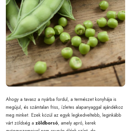
Ahogy a tavasz a nyárba fordul, a természet konyhája is
megújul, és számtalan friss, ízletes alapanyaggal ajándékoz
meg minket. Ezek közül az egyik legkedveltebb, leginkább
várt zöldség a
zöldborsó
, amely apró, kerek
gyöngyszemeivel nem csupán élénk színt, de