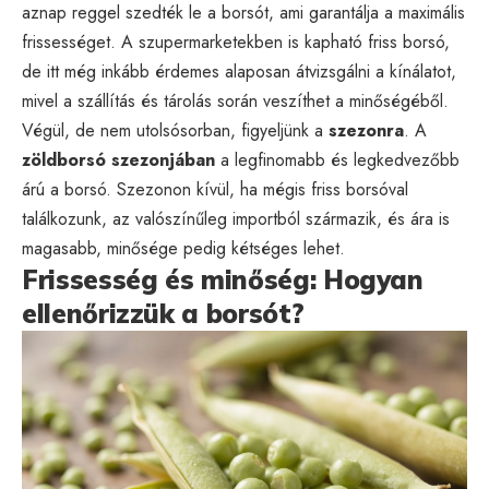
aznap reggel szedték le a borsót, ami garantálja a maximális
frissességet. A szupermarketekben is kapható friss borsó,
de itt még inkább érdemes alaposan átvizsgálni a kínálatot,
mivel a szállítás és tárolás során veszíthet a minőségéből.
Végül, de nem utolsósorban, figyeljünk a
szezonra
. A
zöldborsó szezonjában
a legfinomabb és legkedvezőbb
árú a borsó. Szezonon kívül, ha mégis friss borsóval
találkozunk, az valószínűleg importból származik, és ára is
magasabb, minősége pedig kétséges lehet.
Frissesség és minőség: Hogyan
ellenőrizzük a borsót?