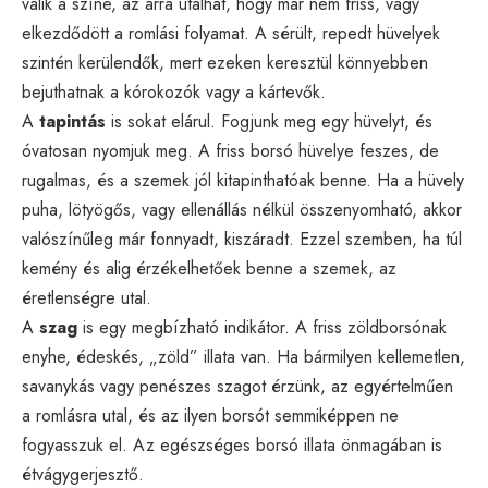
válik a színe, az arra utalhat, hogy már nem friss, vagy
elkezdődött a romlási folyamat. A sérült, repedt hüvelyek
szintén kerülendők, mert ezeken keresztül könnyebben
bejuthatnak a kórokozók vagy a kártevők.
A
tapintás
is sokat elárul. Fogjunk meg egy hüvelyt, és
óvatosan nyomjuk meg. A friss borsó hüvelye feszes, de
rugalmas, és a szemek jól kitapinthatóak benne. Ha a hüvely
puha, lötyögős, vagy ellenállás nélkül összenyomható, akkor
valószínűleg már fonnyadt, kiszáradt. Ezzel szemben, ha túl
kemény és alig érzékelhetőek benne a szemek, az
éretlenségre utal.
A
szag
is egy megbízható indikátor. A friss zöldborsónak
enyhe, édeskés, „zöld” illata van. Ha bármilyen kellemetlen,
savanykás vagy penészes szagot érzünk, az egyértelműen
a romlásra utal, és az ilyen borsót semmiképpen ne
fogyasszuk el. Az egészséges borsó illata önmagában is
étvágygerjesztő.