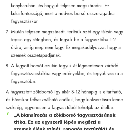
konyharuhán, és hagyjuk teljesen megszáradni. Ez
kulcsfontosságú, mert a nedves borsó összeragadna
fagyasztáskor.
Miután teljesen megszáradt, terítsük szét egy tálcán vagy
tepsin egy rétegben, és tegyük be a fagyasztóba 1-2
órára, amíg meg nem fagy. Ez megakadályozza, hogy a
szemek összetapadjanak.
A fagyott borsót ezután tegyük át légmentesen záródó
fagyasztózacskókba vagy edényekbe, és tegyük vissza a
fagyasztóba.
A fagyasztott zöldborsó így akár 8-12 hónapig is eltartható,
és bármikor felhasználható anélkül, hogy kiolvasztásra lenne
szükség, egyenesen a fagyasztóból tehetjük az ételbe.
„A blansírozás a zöldborsó fagyasztásának
titka. Ez az egyszerű lépés megőrzi a
szemek élénk színét, ropogós textúráját és