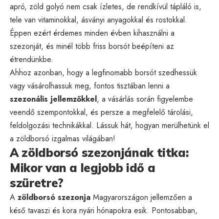
apró, zöld golyó nem csak ízletes, de rendkívül tápláló is,
tele van vitaminokkal, ásványi anyagokkal és rostokkal.
Éppen ezért érdemes minden évben kihasználni a
szezonját, és minél több friss borsót beépíteni az
étrendünkbe.
Ahhoz azonban, hogy a legfinomabb borsót szedhessük
vagy vásárolhassuk meg, fontos tisztában lenni a
szezonális jellemzőkkel
, a vásárlás során figyelembe
veendő szempontokkal, és persze a megfelelő tárolási,
feldolgozási technikákkal. Lássuk hát, hogyan merülhetünk el
a zöldborsó izgalmas világában!
A zöldborsó szezonjának titka:
Mikor van a legjobb idő a
szüretre?
A
zöldborsó szezonja
Magyarországon jellemzően a
késő tavaszi és kora nyári hónapokra esik. Pontosabban,