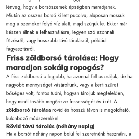
lényeg, hogy a borsószemek épségben maradjanak.
Miután az összes borsó ki lett pucolva, alaposan mossuk
meg a szemeket folyó víz alatt, majd szűrjük le. Ekkor már
készen állnak a felhasználásra, legyen szó azonnali
főzésről, vagy hosszabb távú tárolásról, például
fagyasztásról.
Friss zöldborsó tárolása: Hogy
maradjon sokáig ropogós?
A friss zöldborsó a legjobb, ha azonnal felhasználjuk, de ha
nagyobb mennyiséget vásároltunk, vagy a kerti szüret
bőséges volt, fontos tudni, hogyan tároljuk megfelelően,
hogy minél tovább megőrizze frissességét és ízét. A
zöldborsó tárolása
rövid és hosszú távon is megoldható,
különböző módszerekkel.
Rövid távú tárolás (néhány napig)
Ha a borsót néhány napon belül fel szeretnénk használni, a