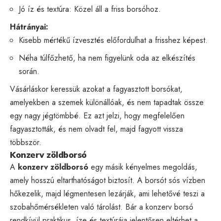
Jó íz és textúra: Közel áll a friss borsóhoz.
Hátrányai:
Kisebb mértékű ízvesztés előfordulhat a frisshez képest.
Néha túlfőzhető, ha nem figyelünk oda az elkészítés
során.
Vásárláskor keressük azokat a fagyasztott borsókat,
amelyekben a szemek különállóak, és nem tapadtak össze
egy nagy jégtömbbé. Ez azt jelzi, hogy megfelelően
fagyasztották, és nem olvadt fel, majd fagyott vissza
többször.
Konzerv zöldborsó
A
konzerv zöldborsó
egy másik kényelmes megoldás,
amely hosszú eltarthatóságot biztosít. A borsót sós vízben
hőkezelik, majd légmentesen lezárják, ami lehetővé teszi a
szobahőmérsékleten való tárolást. Bár a konzerv borsó
rendkívül praktikus, íze és textúrája jelentősen eltérhet a