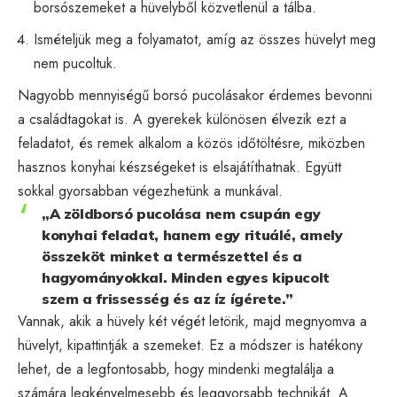
borsószemeket a hüvelyből közvetlenül a tálba.
Ismételjük meg a folyamatot, amíg az összes hüvelyt meg
nem pucoltuk.
Nagyobb mennyiségű borsó pucolásakor érdemes bevonni
a családtagokat is. A gyerekek különösen élvezik ezt a
feladatot, és remek alkalom a közös időtöltésre, miközben
hasznos konyhai készségeket is elsajátíthatnak. Együtt
sokkal gyorsabban végezhetünk a munkával.
„A zöldborsó pucolása nem csupán egy
konyhai feladat, hanem egy rituálé, amely
összeköt minket a természettel és a
hagyományokkal. Minden egyes kipucolt
szem a frissesség és az íz ígérete.”
Vannak, akik a hüvely két végét letörik, majd megnyomva a
hüvelyt, kipattintják a szemeket. Ez a módszer is hatékony
lehet, de a legfontosabb, hogy mindenki megtalálja a
számára legkényelmesebb és leggyorsabb technikát. A