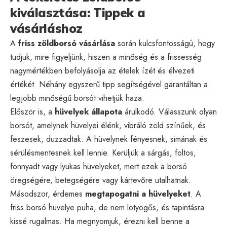
kiválasztása: Tippek a
vásárláshoz
A
friss zöldborsó vásárlása
során kulcsfontosságú, hogy
tudjuk, mire figyeljünk, hiszen a minőség és a frissesség
nagymértékben befolyásolja az ételek ízét és élvezeti
értékét. Néhány egyszerű tipp segítségével garantáltan a
legjobb minőségű borsót vihetjük haza.
Először is, a
hüvelyek állapota
árulkodó. Válasszunk olyan
borsót, amelynek hüvelyei élénk, vibráló zöld színűek, és
feszesek, duzzadtak. A hüvelynek fényesnek, simának és
sérülésmentesnek kell lennie. Kerüljük a sárgás, foltos,
fonnyadt vagy lyukas hüvelyeket, mert ezek a borsó
öregségére, betegségére vagy kártevőre utalhatnak.
Másodszor, érdemes
megtapogatni a hüvelyeket
. A
friss borsó hüvelye puha, de nem lötyögős, és tapintásra
kissé rugalmas. Ha megnyomjuk, érezni kell benne a