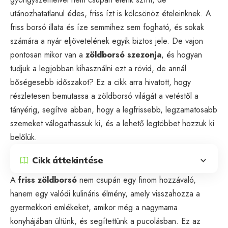
utánozhatatlanul édes, friss ízt is kölcsönöz ételeinknek. A
friss borsó illata és íze semmihez sem fogható, és sokak
számára a nyár eljövetelének egyik biztos jele. De vajon
pontosan mikor van a
zöldborsó szezonja
, és hogyan
tudjuk a legjobban kihasználni ezt a rövid, de annál
bőségesebb időszakot? Ez a cikk arra hivatott, hogy
részletesen bemutassa a zöldborsó világát a vetéstől a
tányérig, segítve abban, hogy a legfrissebb, legzamatosabb
szemeket válogathassuk ki, és a lehető legtöbbet hozzuk ki
belőlük.
Cikk áttekintése
A
friss zöldborsó
nem csupán egy finom hozzávaló,
hanem egy valódi kulináris élmény, amely visszahozza a
gyermekkori emlékeket, amikor még a nagymama
konyhájában ültünk, és segítettünk a pucolásban. Ez az