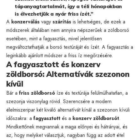
tápanyagtartalmát, így a téli hónapokban
is élvezhetjük a nyár friss ízét.”
A
konzerválás
vagy
szárítás
is lehetséges, de ezek a
módszerek általában nem annyira népszerűek a zöldborsó
esetében, mint a fagyasztás, mivel jelentősen
megváltoztathatják a borsó textúráját és ízét. A fagyasztás a
leginkább ajánlott módszer a friss íz megőrzésére.
A fagyasztott és konzerv
zöldborsó: Alternatívák szezonon
kívül
Bár a
friss zöldborsó
íze és textúrája felülmúlhatatlan, a
szezonja viszonylag rövid. Szerencsére a modern
élelmiszeripar két kiváló alternatívát kínál a szezonon kívüli
időszakra: a
fagyasztott
és a
konzerv zöldborsót
.
Mindkettőnek megvannak a maga előnyei és hátrányai, és
az, hogy melyiket választjuk, nagyban függ az adott étel