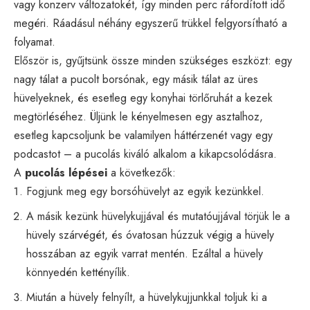
vagy konzerv változatokét, így minden perc ráfordított idő
megéri. Ráadásul néhány egyszerű trükkel felgyorsítható a
folyamat.
Először is, gyűjtsünk össze minden szükséges eszközt: egy
nagy tálat a pucolt borsónak, egy másik tálat az üres
hüvelyeknek, és esetleg egy konyhai törlőruhát a kezek
megtörléséhez. Üljünk le kényelmesen egy asztalhoz,
esetleg kapcsoljunk be valamilyen háttérzenét vagy egy
podcastot – a pucolás kiváló alkalom a kikapcsolódásra.
A
pucolás lépései
a következők:
Fogjunk meg egy borsóhüvelyt az egyik kezünkkel.
A másik kezünk hüvelykujjával és mutatóujjával törjük le a
hüvely szárvégét, és óvatosan húzzuk végig a hüvely
hosszában az egyik varrat mentén. Ezáltal a hüvely
könnyedén kettényílik.
Miután a hüvely felnyílt, a hüvelykujjunkkal toljuk ki a