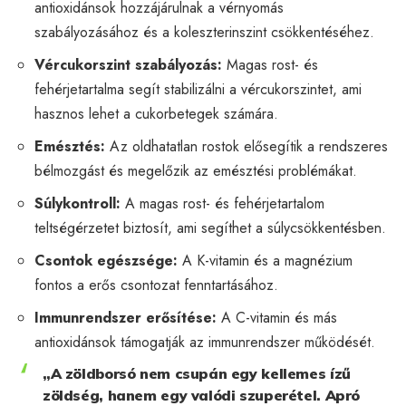
antioxidánsok hozzájárulnak a vérnyomás
szabályozásához és a koleszterinszint csökkentéséhez.
Vércukorszint szabályozás:
Magas rost- és
fehérjetartalma segít stabilizálni a vércukorszintet, ami
hasznos lehet a cukorbetegek számára.
Emésztés:
Az oldhatatlan rostok elősegítik a rendszeres
bélmozgást és megelőzik az emésztési problémákat.
Súlykontroll:
A magas rost- és fehérjetartalom
teltségérzetet biztosít, ami segíthet a súlycsökkentésben.
Csontok egészsége:
A K-vitamin és a magnézium
fontos a erős csontozat fenntartásához.
Immunrendszer erősítése:
A C-vitamin és más
antioxidánsok támogatják az immunrendszer működését.
„A zöldborsó nem csupán egy kellemes ízű
zöldség, hanem egy valódi szuperétel. Apró