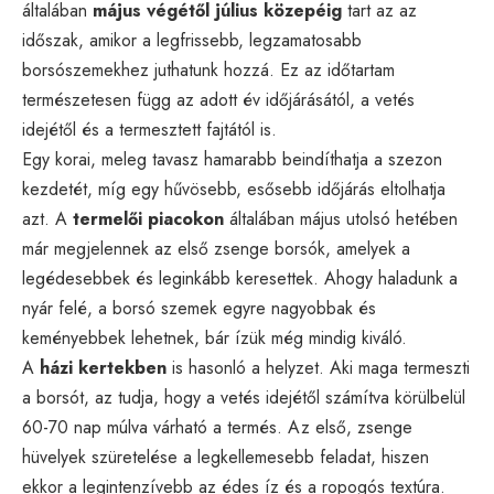
általában
május végétől július közepéig
tart az az
időszak, amikor a legfrissebb, legzamatosabb
borsószemekhez juthatunk hozzá. Ez az időtartam
természetesen függ az adott év időjárásától, a vetés
idejétől és a termesztett fajtától is.
Egy korai, meleg tavasz hamarabb beindíthatja a szezon
kezdetét, míg egy hűvösebb, esősebb időjárás eltolhatja
azt. A
termelői piacokon
általában május utolsó hetében
már megjelennek az első zsenge borsók, amelyek a
legédesebbek és leginkább keresettek. Ahogy haladunk a
nyár felé, a borsó szemek egyre nagyobbak és
keményebbek lehetnek, bár ízük még mindig kiváló.
A
házi kertekben
is hasonló a helyzet. Aki maga termeszti
a borsót, az tudja, hogy a vetés idejétől számítva körülbelül
60-70 nap múlva várható a termés. Az első, zsenge
hüvelyek szüretelése a legkellemesebb feladat, hiszen
ekkor a legintenzívebb az édes íz és a ropogós textúra.