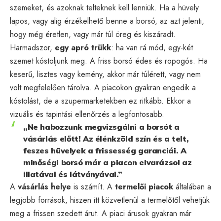
szemeket, és azoknak telteknek kell lenniük. Ha a hüvely
lapos, vagy alig érzékelhető benne a borsó, az azt jelenti,
hogy még éretlen, vagy már túl öreg és kiszáradt.
Harmadszor,
egy apró trükk
: ha van rá mód, egy-két
szemet kóstoljunk meg. A friss borsó édes és ropogós. Ha
keserű, lisztes vagy kemény, akkor már túlérett, vagy nem
volt megfelelően tárolva. A piacokon gyakran engedik a
kóstolást, de a szupermarketekben ez ritkább. Ekkor a
vizuális és tapintási ellenőrzés a legfontosabb.
„Ne habozzunk megvizsgálni a borsót a
vásárlás előtt! Az élénkzöld szín és a telt,
feszes hüvelyek a frissesség garanciái. A
minőségi borsó már a piacon elvarázsol az
illatával és látványával.”
A
vásárlás helye
is számít. A
termelői piacok
általában a
legjobb források, hiszen itt közvetlenül a termelőtől vehetjük
meg a frissen szedett árut. A piaci árusok gyakran már