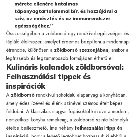
mérete ellenére hatalmas
tápanyagtartalommal bír, és hozzájárul a
szív, az emésztés és az immunrendszer
egészségéhez.”
Összességében a zöldborsó egy rendkívül egészséges és
tápláló élelmiszer, amelyet érdemes beépíteni a mindennapi
étrendbe, különösen a
zöldborsó szezonjában
, amikor a
legfrissebb és legzamatosabb formájában érhető el.
Kulináris kalandok zöldborsóval:
Felhasználási tippek és
inspirációk
A
zöldborsó
rendkívül sokoldalú alapanyag a konyhában,
amely édes ízével és élénk színével számos ételt képes
feldobni. A klasszikus magyar fogásoktól kezdve a modern,
nemzetközi konyha remekeiig, a zöldborsó szinte bármelyik
ételbe beilleszthető. Íme néhány
felhasználási tipp és
inspiráció
, hogy a lehető legtöbbet hozhassuk ki ebből a