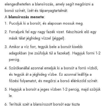
elengedhetetlen a blansírozás, amely segít megőrizni a
borsó színét, ízét és tápanyagtartalmát.
A
blansírozás menete
:
Pucoljuk ki a borsót, és alaposan mossuk meg.
Forraljunk fel egy nagy fazék vizet. Készítsünk elő egy
másik tálat jéghideg vízzel (jéggel).
Amikor a víz forr, tegyük bele a borsót kisebb
adagokban (ne zsúfoljuk túl a fazekat). Hagyjuk forrni 1-2
percig.
Szűrőkanállal azonnal emeljük ki a borsót a forró vízből,
és tegyük át a jéghideg vízbe. Ez azonnal leállítja a
főzési folyamatot, és megőrzi a borsó élénkzöld színét.
Hagyjuk a borsót a jeges vízben 1-2 percig, majd szűrjük
le.
Terítsük szét a blansírozott borsót egy tiszta