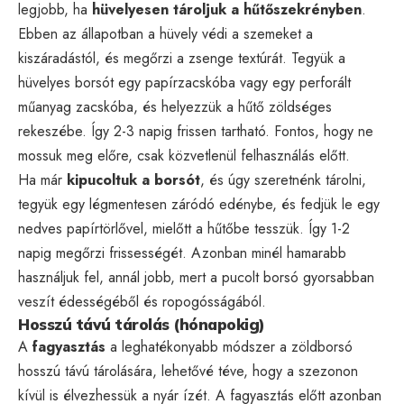
legjobb, ha
hüvelyesen tároljuk a hűtőszekrényben
.
Ebben az állapotban a hüvely védi a szemeket a
kiszáradástól, és megőrzi a zsenge textúrát. Tegyük a
hüvelyes borsót egy papírzacskóba vagy egy perforált
műanyag zacskóba, és helyezzük a hűtő zöldséges
rekeszébe. Így 2-3 napig frissen tartható. Fontos, hogy ne
mossuk meg előre, csak közvetlenül felhasználás előtt.
Ha már
kipucoltuk a borsót
, és úgy szeretnénk tárolni,
tegyük egy légmentesen záródó edénybe, és fedjük le egy
nedves papírtörlővel, mielőtt a hűtőbe tesszük. Így 1-2
napig megőrzi frissességét. Azonban minél hamarabb
használjuk fel, annál jobb, mert a pucolt borsó gyorsabban
veszít édességéből és ropogósságából.
Hosszú távú tárolás (hónapokig)
A
fagyasztás
a leghatékonyabb módszer a zöldborsó
hosszú távú tárolására, lehetővé téve, hogy a szezonon
kívül is élvezhessük a nyár ízét. A fagyasztás előtt azonban