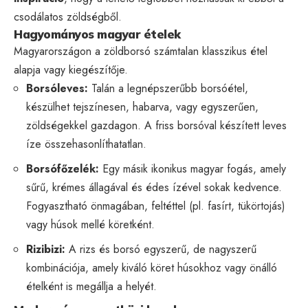
csodálatos zöldségből.
Hagyományos magyar ételek
Magyarországon a zöldborsó számtalan klasszikus étel
alapja vagy kiegészítője.
Borsóleves:
Talán a legnépszerűbb borsóétel,
készülhet tejszínesen, habarva, vagy egyszerűen,
zöldségekkel gazdagon. A friss borsóval készített leves
íze összehasonlíthatatlan.
Borsófőzelék:
Egy másik ikonikus magyar fogás, amely
sűrű, krémes állagával és édes ízével sokak kedvence.
Fogyasztható önmagában, feltéttel (pl. fasírt, tükörtojás)
vagy húsok mellé köretként.
Rizibizi:
A rizs és borsó egyszerű, de nagyszerű
kombinációja, amely kiváló köret húsokhoz vagy önálló
ételként is megállja a helyét.