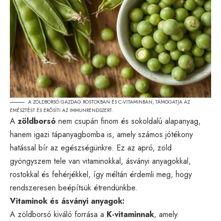
A ZÖLDBORSÓ GAZDAG ROSTOKBAN ÉS C-VITAMINBAN, TÁMOGATJA AZ
EMÉSZTÉST ÉS ERŐSÍTI AZ IMMUNRENDSZERT.
A
zöldborsó
nem csupán finom és sokoldalú alapanyag,
hanem igazi tápanyagbomba is, amely számos jótékony
hatással bír az egészségünkre. Ez az apró, zöld
gyöngyszem tele van vitaminokkal, ásványi anyagokkal,
rostokkal és fehérjékkel, így méltán érdemli meg, hogy
rendszeresen beépítsük étrendünkbe.
Vitaminok és ásványi anyagok:
A zöldborsó kiváló forrása a
K-vitaminnak
, amely