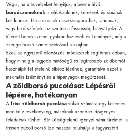
Végül, ha a hüvelyeket felnyitjuk, a benne lévő
borsószemeknek
is élénkzöldnek, kereknek és simának
kell lenniük. Ha a szemek összezsugorodtak, ráncosak,
vagy fakó színűek, az szintén a frissesség hiányát jelzi. A
túlérett borsó szemei gyakran lisztesek és kemények, míg a
zsenge borsó szinte szétolvad a szájban.
Ezek az egyszerű ellenőrzési módszerek segítenek abban,
hogy mindig a legjobb minőségű és legfrissebb zöldborsót
használjuk fel ételeink elkészítéséhez, garantálva ezzel a
maximális ízélményt és a tápanyagok megőrzését.
A zöldborsó pucolása: Lépésről
lépésre, hatékonyan
A
friss zöldborsó pucolása
sokak számára egy kellemes,
meditatív tevékenység, másoknak azonban időigényes
feladatnak tűnhet. Bár kétségtelenül igényel némi türelmet, a
frissen pucolt borsó íze messze felülmúlja a fagyasztott