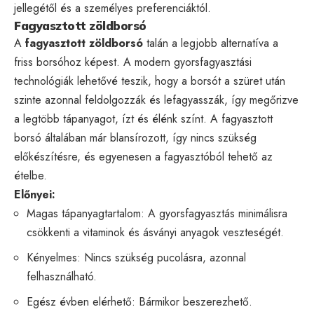
jellegétől és a személyes preferenciáktól.
Fagyasztott zöldborsó
A
fagyasztott zöldborsó
talán a legjobb alternatíva a
friss borsóhoz képest. A modern gyorsfagyasztási
technológiák lehetővé teszik, hogy a borsót a szüret után
szinte azonnal feldolgozzák és lefagyasszák, így megőrizve
a legtöbb tápanyagot, ízt és élénk színt. A fagyasztott
borsó általában már blansírozott, így nincs szükség
előkészítésre, és egyenesen a fagyasztóból tehető az
ételbe.
Előnyei:
Magas tápanyagtartalom: A gyorsfagyasztás minimálisra
csökkenti a vitaminok és ásványi anyagok veszteségét.
Kényelmes: Nincs szükség pucolásra, azonnal
felhasználható.
Egész évben elérhető: Bármikor beszerezhető.