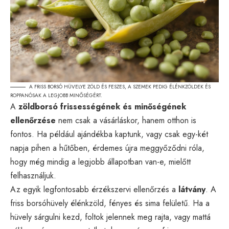
A FRISS BORSÓ HÜVELYE ZÖLD ÉS FESZES, A SZEMEK PEDIG ÉLÉNKZÖLDEK ÉS
ROPPANÓSAK A LEGJOBB MINŐSÉGÉRT.
A
zöldborsó frissességének és minőségének
ellenőrzése
nem csak a vásárláskor, hanem otthon is
fontos. Ha például ajándékba kaptunk, vagy csak egy-két
napja pihen a hűtőben, érdemes újra meggyőződni róla,
hogy még mindig a legjobb állapotban van-e, mielőtt
felhasználjuk.
Az egyik legfontosabb érzékszervi ellenőrzés a
látvány
. A
friss borsóhüvely élénkzöld, fényes és sima felületű. Ha a
hüvely sárgulni kezd, foltok jelennek meg rajta, vagy mattá