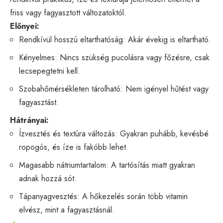
friss vagy fagyasztott változatoktól.
Előnyei:
Rendkívül hosszú eltarthatóság: Akár évekig is eltartható.
Kényelmes: Nincs szükség pucolásra vagy főzésre, csak
lecsepegtetni kell.
Szobahőmérsékleten tárolható: Nem igényel hűtést vagy
fagyasztást.
Hátrányai:
Ízvesztés és textúra változás: Gyakran puhább, kevésbé
ropogós, és íze is fakóbb lehet.
Magasabb nátriumtartalom: A tartósítás miatt gyakran
adnak hozzá sót.
Tápanyagvesztés: A hőkezelés során több vitamin
elvész, mint a fagyasztásnál.