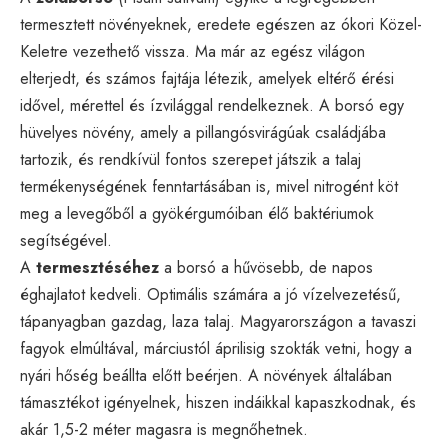
termesztett növényeknek, eredete egészen az ókori Közel-
Keletre vezethető vissza. Ma már az egész világon
elterjedt, és számos fajtája létezik, amelyek eltérő érési
idővel, mérettel és ízvilággal rendelkeznek. A borsó egy
hüvelyes növény, amely a pillangósvirágúak családjába
tartozik, és rendkívül fontos szerepet játszik a talaj
termékenységének fenntartásában is, mivel nitrogént köt
meg a levegőből a gyökérgumóiban élő baktériumok
segítségével.
A
termesztéséhez
a borsó a hűvösebb, de napos
éghajlatot kedveli. Optimális számára a jó vízelvezetésű,
tápanyagban gazdag, laza talaj. Magyarországon a tavaszi
fagyok elmúltával, márciustól áprilisig szokták vetni, hogy a
nyári hőség beállta előtt beérjen. A növények általában
támasztékot igényelnek, hiszen indáikkal kapaszkodnak, és
akár 1,5-2 méter magasra is megnőhetnek.