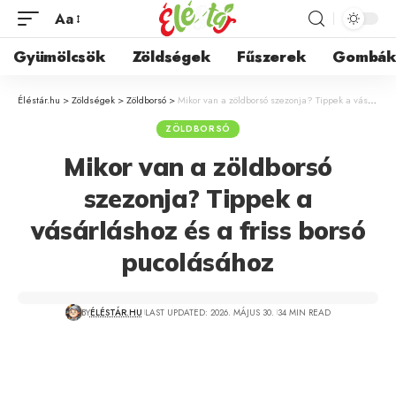
Aa
Gyümölcsök
Zöldségek
Fűszerek
Gombá
Éléstár.hu
>
Zöldségek
>
Zöldborsó
>
Mikor van a zöldborsó szezonja? Tippek a vásárláshoz és a friss borsó pucolásához
ZÖLDBORSÓ
Mikor van a zöldborsó
szezonja? Tippek a
vásárláshoz és a friss borsó
pucolásához
BY
ÉLÉSTÁR.HU
LAST UPDATED: 2026. MÁJUS 30.
34 MIN READ