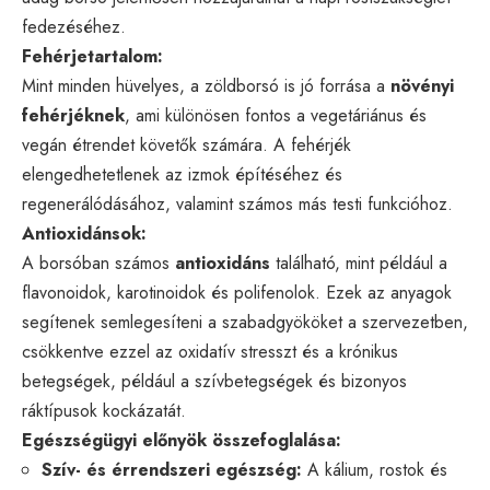
fedezéséhez.
Fehérjetartalom:
Mint minden hüvelyes, a zöldborsó is jó forrása a
növényi
fehérjéknek
, ami különösen fontos a vegetáriánus és
vegán étrendet követők számára. A fehérjék
elengedhetetlenek az izmok építéséhez és
regenerálódásához, valamint számos más testi funkcióhoz.
Antioxidánsok:
A borsóban számos
antioxidáns
található, mint például a
flavonoidok, karotinoidok és polifenolok. Ezek az anyagok
segítenek semlegesíteni a szabadgyököket a szervezetben,
csökkentve ezzel az oxidatív stresszt és a krónikus
betegségek, például a szívbetegségek és bizonyos
ráktípusok kockázatát.
Egészségügyi előnyök összefoglalása:
Szív- és érrendszeri egészség:
A kálium, rostok és