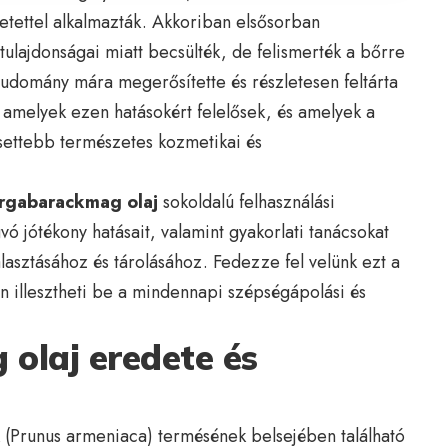
tettel alkalmazták. Akkoriban elsősorban
 tulajdonságai miatt becsülték, de felismerték a bőrre
 tudomány mára megerősítette és részletesen feltárta
, amelyek ezen hatásokért felelősek, és amelyek a
settebb természetes kozmetikai és
rgabarackmag olaj
sokoldalú felhasználási
ó jótékony hatásait, valamint gyakorlati tanácsokat
asztásához és tárolásához. Fedezze fel velünk ezt a
an illesztheti be a mindennapi szépségápolási és
olaj eredete és
(Prunus armeniaca) termésének belsejében található