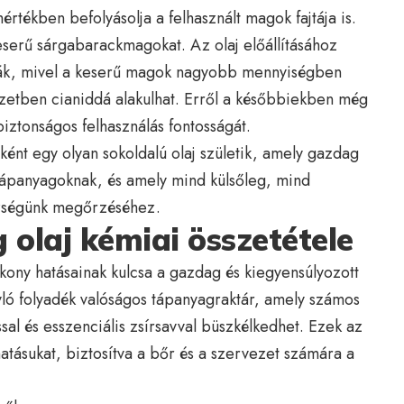
tékben befolyásolja a felhasznált magok fajtája is.
serű sárgabarackmagokat. Az olaj előállításához
álják, mivel a keserű magok nagyobb mennyiségben
ezetben cianiddá alakulhat. Erről a későbbiekben még
iztonságos felhasználás fontosságát.
ként egy olyan sokoldalú olaj születik, amely gazdag
 tápanyagoknak, és amely mind külsőleg, mind
szségünk megőrzéséhez.
olaj kémiai összetétele
ékony hatásainak kulcsa a gazdag és kiegyensúlyozott
nyló folyadék valóságos tápanyagraktár, amely számos
sal és esszenciális zsírsavval büszkélkedhet. Ezek az
hatásukat, biztosítva a bőr és a szervezet számára a