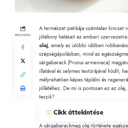
A természet patikája számtalan kincset r
MEGOSZTÁS
jótékony hatásait az emberi szervezetre
olaj
, amely az utóbbi időben robbanáss
szépségápolásban, mind az egészségmeg
sárgabarack (Prunus armeniaca) magjána
illatával és selymes textúrájával hódít,
mélyrehatóan képes táplálni és regenerál
jóllétéhez. De mi is pontosan ez az olaj,
teszik?
Cikk áttekintése
A sárgabarackmag olaj története egészen