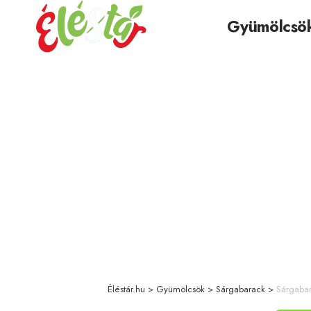
Gyümölcsö
Éléstár.hu
>
Gyümölcsök
>
Sárgabarack
>
Sárgabar