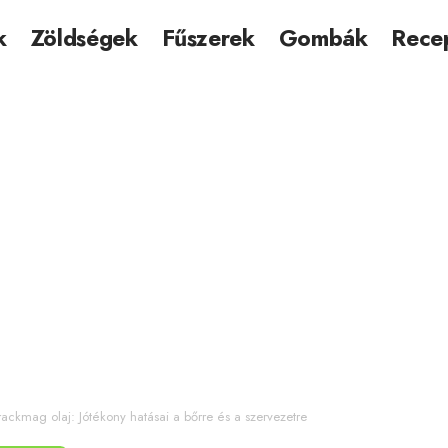
k
Zöldségek
Fűszerek
Gombák
Rece
ackmag olaj: Jótékony hatásai a bőrre és a szervezetre