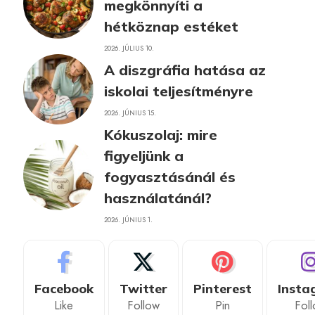
megkönnyíti a
hétköznap estéket
2026. JÚLIUS 10.
A diszgráfia hatása az
iskolai teljesítményre
2026. JÚNIUS 15.
Kókuszolaj: mire
figyeljünk a
fogyasztásánál és
használatánál?
2026. JÚNIUS 1.
Facebook
Twitter
Pinterest
Insta
Like
Follow
Pin
Fol