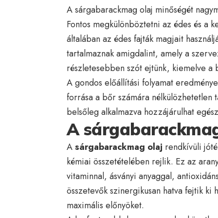
A sárgabarackmag olaj minőségét nagymér
Fontos megkülönböztetni az édes és a ke
általában az édes fajták magjait haszn
tartalmaznak amigdalint, amely a szerv
részletesebben szót ejtünk, kiemelve a b
A gondos előállítási folyamat eredménye
forrása a bőr számára nélkülözhetetlen
belsőleg alkalmazva hozzájárulhat egé
A sárgabarackmag 
A
sárgabarackmag olaj
rendkívüli jót
kémiai összetételében rejlik. Ez az ara
vitaminnal, ásványi anyaggal, antioxidáns
összetevők szinergikusan hatva fejtik ki 
maximális előnyöket.