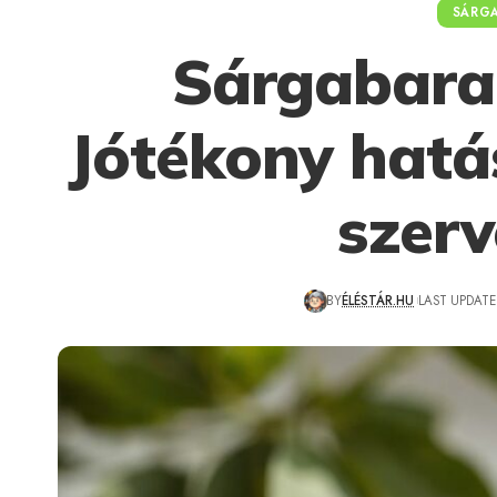
SÁRG
Sárgabara
Jótékony hatás
szerv
BY
ÉLÉSTÁR.HU
LAST UPDATE