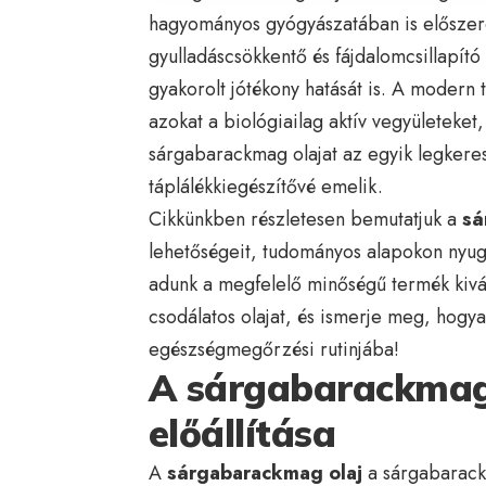
hagyományos gyógyászatában is előszere
gyulladáscsökkentő és fájdalomcsillapító
gyakorolt jótékony hatását is. A modern
azokat a biológiailag aktív vegyületeket
sárgabarackmag olajat az egyik legkere
táplálékkiegészítővé emelik.
Cikkünkben részletesen bemutatjuk a
sá
lehetőségeit, tudományos alapokon nyugv
adunk a megfelelő minőségű termék kivál
csodálatos olajat, és ismerje meg, hogy
egészségmegőrzési rutinjába!
A sárgabarackmag 
előállítása
A
sárgabarackmag olaj
a sárgabarack 