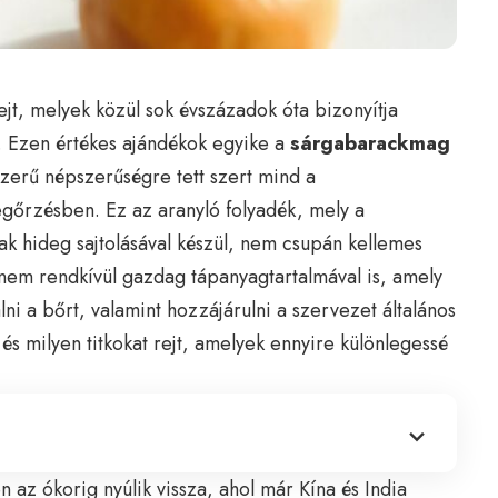
ejt, melyek közül sok évszázadok óta bizonyítja
. Ezen értékes ajándékok egyike a
sárgabarackmag
zerű népszerűségre tett szert mind a
őrzésben. Ez az aranyló folyadék, mely a
k hideg sajtolásával készül, nem csupán kellemes
 hanem rendkívül gazdag tápanyagtartalmával is, amely
ni a bőrt, valamint hozzájárulni a szervezet általános
 és milyen titkokat rejt, amelyek ennyire különlegessé
 az ókorig nyúlik vissza, ahol már Kína és India