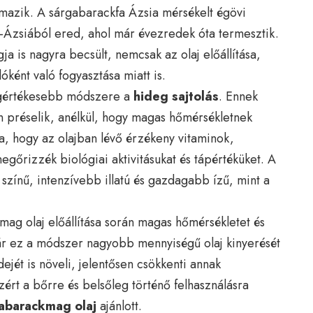
azik. A sárgabarackfa Ázsia mérsékelt égövi
p-Ázsiából ered, ahol már évezredek óta termesztik.
ja is nagyra becsült, nemcsak az olaj előállítása,
ként való fogyasztása miatt is.
legértékesebb módszere a
hideg sajtolás
. Ennek
 préselik, anélkül, hogy magas hőmérsékletnek
tja, hogy az olajban lévő érzékeny vitaminok,
megőrizzék biológiai aktivitásukat és tápértéküket. A
 színű, intenzívebb illatú és gazdagabb ízű, mint a
ag olaj előállítása során magas hőmérsékletet és
Bár ez a módszer nagyobb mennyiségű olaj kinyerését
idejét is növeli, jelentősen csökkenti annak
zért a bőrre és belsőleg történő felhasználásra
gabarackmag olaj
ajánlott.