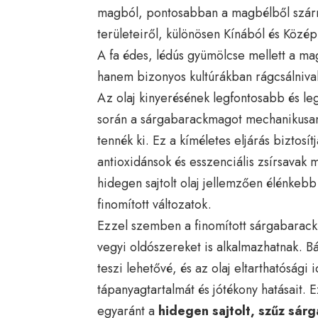
magból, pontosabban a magbélből szárm
területeiről, különösen Kínából és Közé
A fa édes, lédús gyümölcse mellett a mag
hanem bizonyos kultúrákban rágcsálnivaló
Az olaj kinyerésének legfontosabb és 
során a sárgabarackmagot mechanikusan
tennék ki. Ez a kíméletes eljárás biztosí
antioxidánsok és esszenciális zsírsavak 
hidegen sajtolt olaj jellemzően élénkebb
finomított változatok.
Ezzel szemben a finomított sárgabarackm
vegyi oldószereket is alkalmazhatnak. 
teszi lehetővé, és az olaj eltarthatósági 
tápanyagtartalmát és jótékony hatásait. E
egyaránt a
hidegen sajtolt, szűz sár