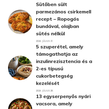
Sütőben sült
parmezános csirkemell
recept – Ropogós
bundával, olajban
sütés nélkül
2026. JÚLIUS 31.
5 szuperétel, amely
támogathatja az
inzulinrezisztencia és a
2-es típusú
cukorbetegség
kezelését
2026. JÚLIUS 28.
13 egyserpenyős nyári
vacsora, amely