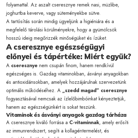
folyamattal. Az aszalt cseresznye remek nasi, müzlibe,
joghurtba keverve, vagy süteményekbe sütve.
A tartósítás során mindig ügyeljünk a higiéniára és a
megfelelő tárolási körülményekre, hogy a gyümölcsök
hosszú ideig megőrizzék minőségüket és ízüket.
A cseresznye egészségügyi
előnyei és tápértéke: Miért együk?
A
cseresznye
nem csupán finom, hanem rendkívül
egészséges is. Gazdag vitaminokban, ásványi anyagokban
és antioxidánsokban, amelyek hozzájárulnak szervezetünk
optimális működéséhez. A
„szedd magad” cseresznye
fogyasztásával nemcsak az ízlelőbimbóinkat kényeztetjük,
hanem az egészségünkért is sokat teszünk.
Vitaminok és ásványi anyagok gazdag tárháza
A cseresznye kiváló forrása a
C-vitaminnak
, amely erősíti
az immunrendszert, segíti a kollagéntermelést, és