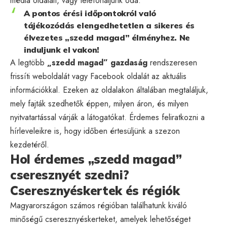
média oldalait, vagy telefonáljunk oda.
A pontos érési időpontokról való
tájékozódás elengedhetetlen a sikeres és
élvezetes „szedd magad” élményhez. Ne
induljunk el vakon!
A legtöbb
„szedd magad” gazdaság
rendszeresen
frissíti weboldalát vagy Facebook oldalát az aktuális
információkkal. Ezeken az oldalakon általában megtaláljuk,
mely fajták szedhetők éppen, milyen áron, és milyen
nyitvatartással várják a látogatókat. Érdemes feliratkozni a
hírleveleikre is, hogy időben értesüljünk a szezon
kezdetéről.
Hol érdemes „szedd magad”
cseresznyét szedni?
Cseresznyéskertek és régiók
Magyarországon számos régióban találhatunk kiváló
minőségű cseresznyéskerteket, amelyek lehetőséget