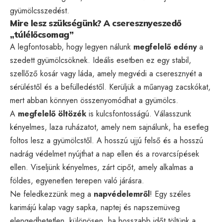
gyümölcsszedést.
Mire lesz szükségünk? A cseresznyeszedő
„túlélőcsomag”
A legfontosabb, hogy legyen nálunk
megfelelő edény
a
szedett gyümölcsöknek. Ideális esetben ez egy stabil,
szellőző kosár vagy láda, amely megvédi a cseresznyét a
sérüléstől és a befülledéstől. Kerüljük a műanyag zacskókat,
mert abban könnyen összenyomódhat a gyümölcs.
A
megfelelő öltözék
is kulcsfontosságú. Válasszunk
kényelmes, laza ruházatot, amely nem sajnálunk, ha esetleg
foltos lesz a gyümölcstől. A hosszú ujjú felső és a hosszú
nadrág védelmet nyújthat a nap ellen és a rovarcsípések
ellen. Viseljünk kényelmes, zárt cipőt, amely alkalmas a
földes, egyenetlen terepen való járásra.
Ne feledkezzünk meg a
napvédelemről
! Egy széles
karimájú kalap vagy sapka, naptej és napszemüveg
elengedhetetlen, különösen, ha hosszabb időt töltünk a