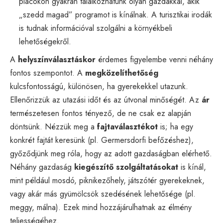
piacokon gyakran találkozhatunk olyan gazdákkal, akik
„szedd magad” programot is kínálnak. A turisztikai irodák
is tudnak információval szolgálni a környékbeli
lehetőségekről.
A
helyszínválasztáskor
érdemes figyelembe venni néhány
fontos szempontot. A
megközelíthetőség
kulcsfontosságú, különösen, ha gyerekekkel utazunk.
Ellenőrizzük az utazási időt és az útvonal minőségét. Az
ár
természetesen fontos tényező, de ne csak ez alapján
döntsünk. Nézzük meg a
fajtaválasztékot
is; ha egy
konkrét fajtát keresünk (pl. Germersdorfi befőzéshez),
győződjünk meg róla, hogy az adott gazdaságban elérhető.
Néhány gazdaság
kiegészítő szolgáltatásokat
is kínál,
mint például mosdó, piknikezőhely, játszótér gyerekeknek,
vagy akár más gyümölcsök szedésének lehetősége (pl.
meggy, málna). Ezek mind hozzájárulhatnak az élmény
teljességéhez.