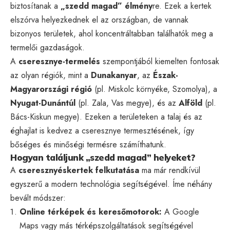
biztosítanak a
„szedd magad” élmény
re. Ezek a kertek
elszórva helyezkednek el az országban, de vannak
bizonyos területek, ahol koncentráltabban találhatók meg a
termelői gazdaságok.
A
cseresznye-termelés
szempontjából kiemelten fontosak
az olyan régiók, mint a
Dunakanyar
, az
Észak-
Magyarországi régió
(pl. Miskolc környéke, Szomolya), a
Nyugat-Dunántúl
(pl. Zala, Vas megye), és az
Alföld
(pl.
Bács-Kiskun megye). Ezeken a területeken a talaj és az
éghajlat is kedvez a cseresznye termesztésének, így
bőséges és minőségi termésre számíthatunk.
Hogyan találjunk „szedd magad” helyeket?
A
cseresznyéskertek felkutatása
ma már rendkívül
egyszerű a modern technológia segítségével. Íme néhány
bevált módszer:
Online térképek és keresőmotorok:
A Google
Maps vagy más térképszolgáltatások segítségével