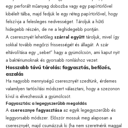
egy perforált műanyag dobozba vagy egy papírtörlővel
kibélelt tálba, majd fedjük le egy réteg papírtörlővel, hogy
felszívja a felesleges nedvességet. Tároljuk a hűtő
hidegebb részén, de ne a leghidegebb pontján.
A cseresznyét lehetőleg
szárral együtt
tároljuk, mivel így
sokkal tovább megőrzi frissességét és állagát. A szár
eltávolítása egy „sebet” hagy a gyümölcsön, ami kaput nyit
a baktériumoknak és gyorsabb romláshoz vezet.
Hosszabb távú tárolás: fagyasztás, befőzés,
aszalás
Ha nagyobb mennyiségű cseresznyét szedtünk, érdemes
valamilyen tartósítási módszert választani, hogy a szezonon
kívül is élvezhessük a gyümölcsöt.
Fagyasztás: a legegyszerűbb megoldás
A
cseresznye fagyasztása
az egyik legegyszerűbb és
leggyorsabb módszer. Először mossuk meg alaposan a
cseresznyét, majd csumázzuk ki (ha nem szeretnénk maggal