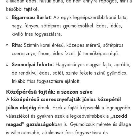
általában édes, húsuk puha, de nem annyira ropogós, mint a
későbbi fajtáké.
Bigarreau Burlat:
Az egyik legnépszerűbb korai fajta,
nagy, fényes, sötétpiros gyümölcsökkel. Édes, lédús,
kiváló friss fogyasztásra.
Rita:
Szintén korai érésű, közepes méretű, sötétpiros
cseresznye, finom, édes ízzel. Jó termőképességű.
Szomolyai fekete:
Hagyományos magyar fajta, apróbb,
de rendkívül édes, sötét, szinte fekete színű gyümölcs.
Inkább friss fogyasztásra ajánlott.
Középérésű fajták: a szezon szíve
A
középérésű cseresznyefajták
június közepétől
július elejéig
érnek. Ezek a fajták képviselik a legnagyobb
választékot és gyakran ezek a legkedveltebbek a
„szedd
magad” gazdaságok
ban is. Gyümölcsük mérete és állaga
is változatosabb, alkalmasak friss fogyasztásra és