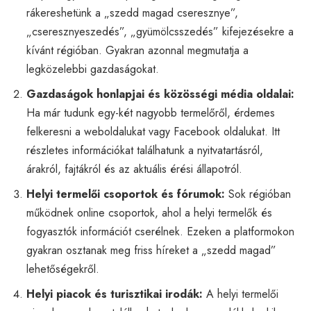
rákereshetünk a „szedd magad cseresznye”,
„cseresznyeszedés”, „gyümölcsszedés” kifejezésekre a
kívánt régióban. Gyakran azonnal megmutatja a
legközelebbi gazdaságokat.
Gazdaságok honlapjai és közösségi média oldalai:
Ha már tudunk egy-két nagyobb termelőről, érdemes
felkeresni a weboldalukat vagy Facebook oldalukat. Itt
részletes információkat találhatunk a nyitvatartásról,
árakról, fajtákról és az aktuális érési állapotról.
Helyi termelői csoportok és fórumok:
Sok régióban
működnek online csoportok, ahol a helyi termelők és
fogyasztók információt cserélnek. Ezeken a platformokon
gyakran osztanak meg friss híreket a „szedd magad”
lehetőségekről.
Helyi piacok és turisztikai irodák:
A helyi termelői