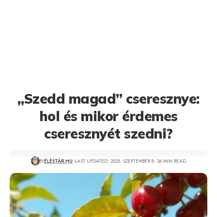
„Szedd magad” cseresznye:
hol és mikor érdemes
cseresznyét szedni?
BY
ÉLÉSTÁR.HU
LAST UPDATED: 2025. SZEPTEMBER 8.
36 MIN READ