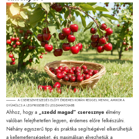
A CSERESZNYESZEDÉS ELŐTT ÉRDEMES KORÁN REGGEL MENNI, AMIKOR A
GYÜMÖLCS A LEGFRISSEBB ÉS LEGZAMATOSABB.
Ahhoz, hogy a
„szedd magad” cseresznye
élmény
valóban felejthetetlen legyen, érdemes előre felkészülni.
Néhány egyszerű tipp és praktika segítségével elkerülhetjük
a kellemetlenségeket, és maximálisan élvezhetjük a