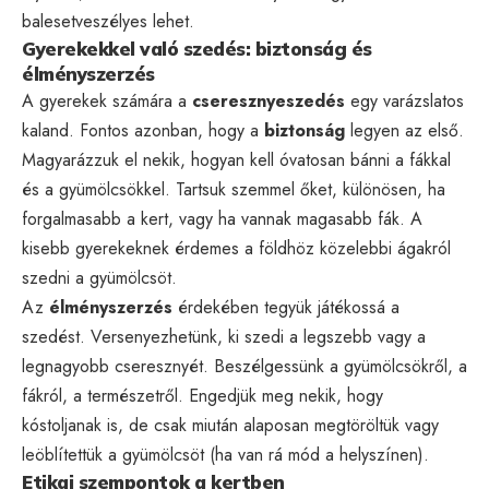
balesetveszélyes lehet.
Gyerekekkel való szedés: biztonság és
élményszerzés
A gyerekek számára a
cseresznyeszedés
egy varázslatos
kaland. Fontos azonban, hogy a
biztonság
legyen az első.
Magyarázzuk el nekik, hogyan kell óvatosan bánni a fákkal
és a gyümölcsökkel. Tartsuk szemmel őket, különösen, ha
forgalmasabb a kert, vagy ha vannak magasabb fák. A
kisebb gyerekeknek érdemes a földhöz közelebbi ágakról
szedni a gyümölcsöt.
Az
élményszerzés
érdekében tegyük játékossá a
szedést. Versenyezhetünk, ki szedi a legszebb vagy a
legnagyobb cseresznyét. Beszélgessünk a gyümölcsökről, a
fákról, a természetről. Engedjük meg nekik, hogy
kóstoljanak is, de csak miután alaposan megtöröltük vagy
leöblítettük a gyümölcsöt (ha van rá mód a helyszínen).
Etikai szempontok a kertben