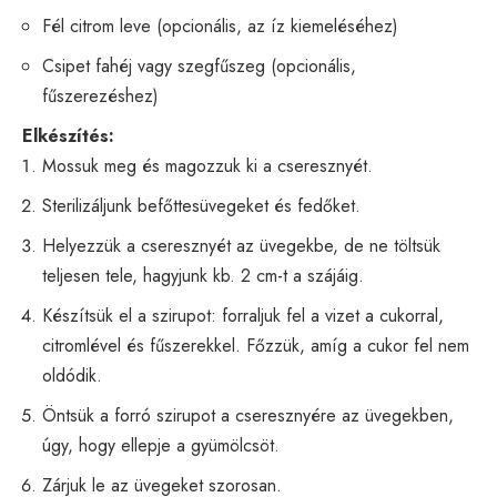
Fél citrom leve (opcionális, az íz kiemeléséhez)
Csipet fahéj vagy szegfűszeg (opcionális,
fűszerezéshez)
Elkészítés:
Mossuk meg és magozzuk ki a cseresznyét.
Sterilizáljunk befőttesüvegeket és fedőket.
Helyezzük a cseresznyét az üvegekbe, de ne töltsük
teljesen tele, hagyjunk kb. 2 cm-t a szájáig.
Készítsük el a szirupot: forraljuk fel a vizet a cukorral,
citromlével és fűszerekkel. Főzzük, amíg a cukor fel nem
oldódik.
Öntsük a forró szirupot a cseresznyére az üvegekben,
úgy, hogy ellepje a gyümölcsöt.
Zárjuk le az üvegeket szorosan.