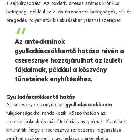
a sejtkárosodást. Az oxidatív stressz számos krónikus
betegség, például szív- és érrendszeri betegségek, rák és
öregedési folyamatok kialakulásában játszhat szerepet.
Az antocianinok
gyulladáscsökkentő hatása révén a
cseresznye hozzájárulhat az ízületi
fájdalmak, például a köszvény
tüneteinek enyhítéséhez.
Gyulladáscsökkentő hatás
A cseresznye bizonyítottan
gyulladáscsökkentő
tulajdonságokkal rendelkezik, köszönhetően az
antocianinoknak és más fitokémiai anyagoknak. Kutatások
kimutatták, hogy a cseresznye rendszeres fogyasztása
segíthet csökkenteni a gyulladásos markereket a