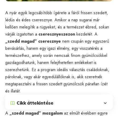
A nyár egyik legcsábítóbb ígérete a fáról frissen szedett,
lédús és édes cseresznye. Amikor a nap sugarai már
kellően melegítik a rügyeket, és a természet ébred, sokan
várják izgatottan a
cseresznyeszezon
kezdetét. A
„szedd magad” cseresznye
nem csupán egy egyszerű
bevásárlás, hanem egy igazi élmény, egy visszatérés a
természethez, amely során nemcsak finom gyümölcsökkel
gazdagodhatunk, hanem felejthetetlen emlékeket is
szerezhetünk. Ez a program ideális választás családoknak,
pároknak, vagy akár egyedülállóknak is, akik szeretnék
megtapasztalni a frissen szedett gyümölcsök páratlan ízét
és illatát.
Cikk áttekintése
A
„szedd magad” mozgalom
az elmúlt években egyre