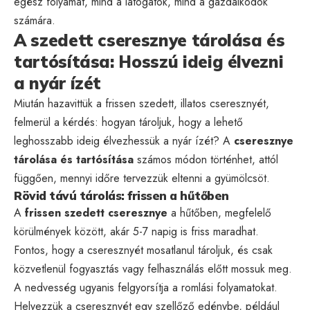
egész folyamat, mind a látogatók, mind a gazdálkodók
számára.
A szedett cseresznye tárolása és
tartósítása: Hosszú ideig élvezni
a nyár ízét
Miután hazavittük a frissen szedett, illatos cseresznyét,
felmerül a kérdés: hogyan tároljuk, hogy a lehető
leghosszabb ideig élvezhessük a nyár ízét? A
cseresznye
tárolása és tartósítása
számos módon történhet, attól
függően, mennyi időre tervezzük eltenni a gyümölcsöt.
Rövid távú tárolás: frissen a hűtőben
A
frissen szedett cseresznye
a hűtőben, megfelelő
körülmények között, akár 5-7 napig is friss maradhat.
Fontos, hogy a cseresznyét mosatlanul tároljuk, és csak
közvetlenül fogyasztás vagy felhasználás előtt mossuk meg.
A nedvesség ugyanis felgyorsítja a romlási folyamatokat.
Helyezzük a cseresznyét egy szellőző edénybe, például