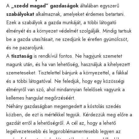
A
„szedd magad” gazdaságok
általában egyszerű
szabályokat
alkalmaznak, amelyeket érdemes betartani.
Ezek a szabályok a gazda munkáját, a többi látogató
élményét és a környezet védelmét szolgálják. Mindig tartsuk
be a gazda utasításait, ne szedjünk le éretlen gyümölcsöt,
és ne pazaroljunk.
A
tisztaság
is rendkívül fontos. Ne hagyjunk szemetet
magunk után, és ha van lehetőség, használjuk a kihelyezett
szemeteseket. Tisztelettel bánjunk a környezettel, a fákkal
és a többi látogatóval. Ne feledjük, hogy egy közösségi
élményről van szó, ahol mindannyian felelősek vagyunk a
kellemes hangulat megőrzéséért.
Néhány gazdaságban megengedett a kóstolás szedés
közben, de ezt is mértékkel tegyük. Kérdezzük meg előre a
gazdát erről a lehetőségről. A cél az, hogy a lehető
legélvezetesebb és legproblémamentesebb legyen az