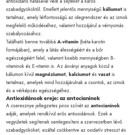
antioxidáns hatásával védi a sejteket a káros
szabadgyököktől. Emellett jelentős mennyiségű
káliumot
is
tartalmaz, amely létfontosságú az idegrendszer és az izmok
megfelelő működéséhez, valamint hozzájárul a vérnyomás
szabályozásához.
Található benne továbbá
A-vitamin
(béta-karotin
formájában), amely a látás élességéért és a bőr
egészségéért felel, valamint kisebb mennyiségben B-
vitaminok és E-vitamin is. Az ásványi anyagok közül a
káliumon kívül
magnéziumot
,
kalciumot
és
vasat
is
tartalmaz, amelyek mind hozzájárulnak a csontok, az izmok
és a vérképzés egészségéhez.
Antioxidánsok ereje: az antocianinok
A cseresznye jellegzetes piros színét az
antocianinok
adják, amelyek rendkívül erős antioxidánsok. Ezek a
vegyületek segítenek semlegesíteni a szervezetben lévő
szabadgyököket, ezáltal csökkentve az oxidatív stresszt és