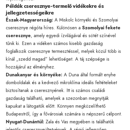
Példák cseresznye-termelő vidékekre és
jellegzetességeikre
Észak-Magyarország:
A Miskolc környéki és Szomolyai
cseresznye régóta híres. Különösen a
Szomolyai fekete
cseresznye
, amely egyedi ízvilágával és sötét színével
tűnik ki. Ezen a vidéken számos kisebb gazdaság
foglalkozik cseresznye termesztéssel, melyek közül több is
kínál „szedd magad” lehetőséget. A táj szépsége is
hozzájárul az élményhez.
Dunakanyar és környéke:
A Duna által formált enyhe
domboldalak és a kedvező mikroklíma ideális feltételeket
biztosítanak a cseresznyének. Itt is számos családi
gazdaság található, amelyek a szezonban megnyitják
kapuikat a látogatók előtt. Könnyen megközelíthető
Budapestről, így a fővárosiak számára is népszerű célpont.
Nyugat-Dunántúl:
Zala és Vas megyében is találhatók
jelentős cseresznyeültetvények. A régió jellemzően