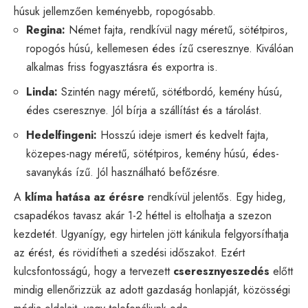
húsuk jellemzően keményebb, ropogósabb.
Regina:
Német fajta, rendkívül nagy méretű, sötétpiros,
ropogós húsú, kellemesen édes ízű cseresznye. Kiválóan
alkalmas friss fogyasztásra és exportra is.
Linda:
Szintén nagy méretű, sötétbordó, kemény húsú,
édes cseresznye. Jól bírja a szállítást és a tárolást.
Hedelfingeni:
Hosszú ideje ismert és kedvelt fajta,
közepes-nagy méretű, sötétpiros, kemény húsú, édes-
savanykás ízű. Jól használható befőzésre.
A
klíma hatása az érésre
rendkívül jelentős. Egy hideg,
csapadékos tavasz akár 1-2 héttel is eltolhatja a szezon
kezdetét. Ugyanígy, egy hirtelen jött kánikula felgyorsíthatja
az érést, és rövidítheti a szedési időszakot. Ezért
kulcsfontosságú, hogy a tervezett
cseresznyeszedés
előtt
mindig ellenőrizzük az adott gazdaság honlapját, közösségi