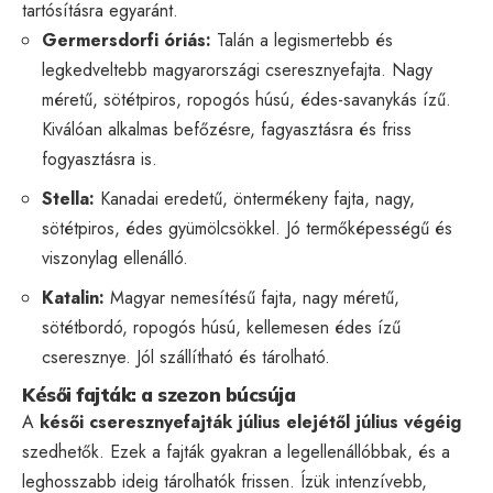
tartósításra egyaránt.
Germersdorfi óriás:
Talán a legismertebb és
legkedveltebb magyarországi cseresznyefajta. Nagy
méretű, sötétpiros, ropogós húsú, édes-savanykás ízű.
Kiválóan alkalmas befőzésre, fagyasztásra és friss
fogyasztásra is.
Stella:
Kanadai eredetű, öntermékeny fajta, nagy,
sötétpiros, édes gyümölcsökkel. Jó termőképességű és
viszonylag ellenálló.
Katalin:
Magyar nemesítésű fajta, nagy méretű,
sötétbordó, ropogós húsú, kellemesen édes ízű
cseresznye. Jól szállítható és tárolható.
Késői fajták: a szezon búcsúja
A
késői cseresznyefajták
július elejétől július végéig
szedhetők. Ezek a fajták gyakran a legellenállóbbak, és a
leghosszabb ideig tárolhatók frissen. Ízük intenzívebb,