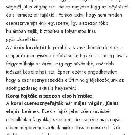
végétől július végéig tart, de ez nagyban függ az időjárástól
és a termesztett fajtáktól. Fontos tudni, hogy nem minden
cseresznyefajta érik egyszerre, így a szezon több
hullámban zajlik, biztosítva a folyamatos friss
gyümölcsellátást.
Az
érés kezdetét
leginkább a tavaszi hőmérséklet és a
csapadék mennyisége befolyásolja. Egy korai, meleg tavasz
felgyorsíthatja az érést, míg egy hűvösebb, esősebb
időszak késleltetheti azt. Éppen ezért elengedhetetlen,
hogy a
cseresznyeszedés
előtt mindig tájékozódjunk az
adott gazdaság aktuális helyzetéről.
Korai fajták: a szezon első hírnökei
A
korai cseresznyefajták
már
május végén, június
elején
beérnek. Ezek a fajták jellemzően kevésbé
ellenállóak a fagyokkal szemben, de cserébe már a nyár
elején megörvendeztetnek minket friss termésükkel. Ízük