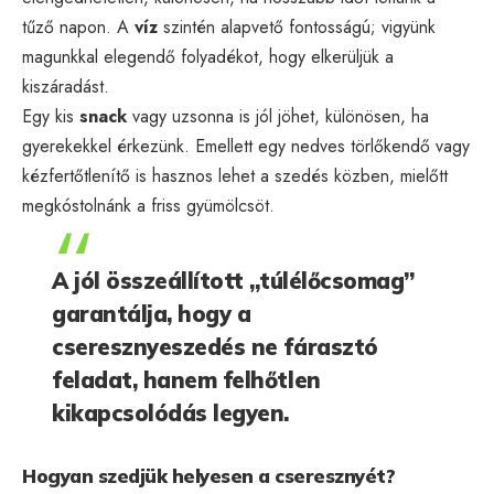
tűző napon. A
víz
szintén alapvető fontosságú; vigyünk
magunkkal elegendő folyadékot, hogy elkerüljük a
kiszáradást.
Egy kis
snack
vagy uzsonna is jól jöhet, különösen, ha
gyerekekkel érkezünk. Emellett egy nedves törlőkendő vagy
kézfertőtlenítő is hasznos lehet a szedés közben, mielőtt
megkóstolnánk a friss gyümölcsöt.
A jól összeállított „túlélőcsomag”
garantálja, hogy a
cseresznyeszedés ne fárasztó
feladat, hanem felhőtlen
kikapcsolódás legyen.
Hogyan szedjük helyesen a cseresznyét?