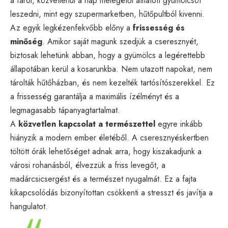
a fáról, közvetlenül a nap melegétől átitatott gyümölcsöt
leszedni, mint egy szupermarketben, hűtőpultból kivenni.
Az egyik legkézenfekvőbb előny a
frissesség és
minőség
. Amikor saját magunk szedjük a cseresznyét,
biztosak lehetünk abban, hogy a gyümölcs a legérettebb
állapotában kerül a kosarunkba. Nem utazott napokat, nem
tárolták hűtőházban, és nem kezelték tartósítószerekkel. Ez
a frissesség garantálja a maximális ízélményt és a
legmagasabb tápanyagtartalmat.
A
közvetlen kapcsolat a természettel
egyre inkább
hiányzik a modern ember életéből. A cseresznyéskertben
töltött órák lehetőséget adnak arra, hogy kiszakadjunk a
városi rohanásból, élvezzük a friss levegőt, a
madárcsicsergést és a természet nyugalmát. Ez a fajta
kikapcsolódás bizonyítottan csökkenti a stresszt és javítja a
hangulatot.