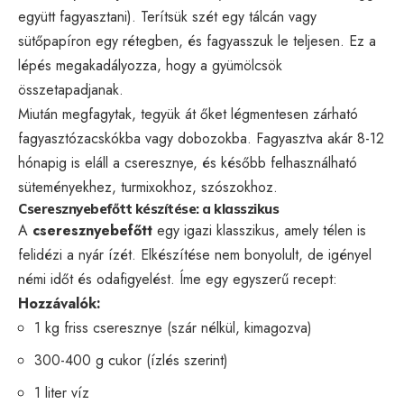
együtt fagyasztani). Terítsük szét egy tálcán vagy
sütőpapíron egy rétegben, és fagyasszuk le teljesen. Ez a
lépés megakadályozza, hogy a gyümölcsök
összetapadjanak.
Miután megfagytak, tegyük át őket légmentesen zárható
fagyasztózacskókba vagy dobozokba. Fagyasztva akár 8-12
hónapig is eláll a cseresznye, és később felhasználható
süteményekhez, turmixokhoz, szószokhoz.
Cseresznyebefőtt készítése: a klasszikus
A
cseresznyebefőtt
egy igazi klasszikus, amely télen is
felidézi a nyár ízét. Elkészítése nem bonyolult, de igényel
némi időt és odafigyelést. Íme egy egyszerű recept:
Hozzávalók:
1 kg friss cseresznye (szár nélkül, kimagozva)
300-400 g cukor (ízlés szerint)
1 liter víz