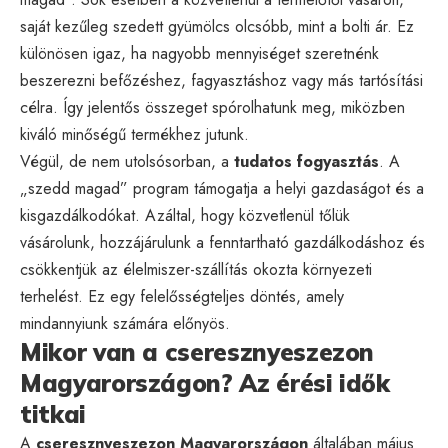
saját kezűleg szedett gyümölcs olcsóbb, mint a bolti ár. Ez
különösen igaz, ha nagyobb mennyiséget szeretnénk
beszerezni befőzéshez, fagyasztáshoz vagy más tartósítási
célra. Így jelentős összeget spórolhatunk meg, miközben
kiváló minőségű termékhez jutunk.
Végül, de nem utolsósorban, a
tudatos fogyasztás
. A
„szedd magad” program támogatja a helyi gazdaságot és a
kisgazdálkodókat. Azáltal, hogy közvetlenül tőlük
vásárolunk, hozzájárulunk a fenntartható gazdálkodáshoz és
csökkentjük az élelmiszer-szállítás okozta környezeti
terhelést. Ez egy felelősségteljes döntés, amely
mindannyiunk számára előnyös.
Mikor van a cseresznyeszezon
Magyarországon? Az érési idők
titkai
A
cseresznyeszezon Magyarországon
általában május