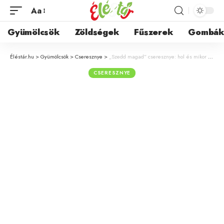
Aa
Gyümölcsök
Zöldségek
Fűszerek
Gombá
Éléstár.hu
>
Gyümölcsök
>
Cseresznye
>
„Szedd magad” cseresznye: hol és mikor érdemes cseresznyét szedni?
CSERESZNYE