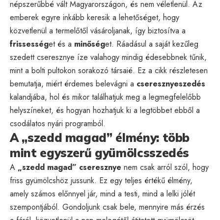
népszerűbbé vált Magyarországon, és nem véletlenül. Az
emberek egyre inkább keresik a lehetőséget, hogy
közvetlenül a termelőtől vásároljanak, így biztosítva a
frissesség
et és a
minőség
et. Ráadásul a saját kezűleg
szedett cseresznye íze valahogy mindig édesebbnek tűnik,
mint a bolti pultokon sorakozó társaié. Ez a cikk részletesen
bemutatja, miért érdemes belevágni a
cseresznyeszedés
kalandjába, hol és mikor találhatjuk meg a legmegfelelőbb
helyszíneket, és hogyan hozhatjuk ki a legtöbbet ebből a
csodálatos nyári programból.
A „szedd magad” élmény: több
mint egyszerű gyümölcsszedés
A
„szedd magad” cseresznye
nem csak arról szól, hogy
friss gyümölcshöz jussunk. Ez egy teljes értékű élmény,
amely számos előnnyel jár, mind a testi, mind a lelki jólét
szempontjából. Gondoljunk csak bele, mennyire más érzés