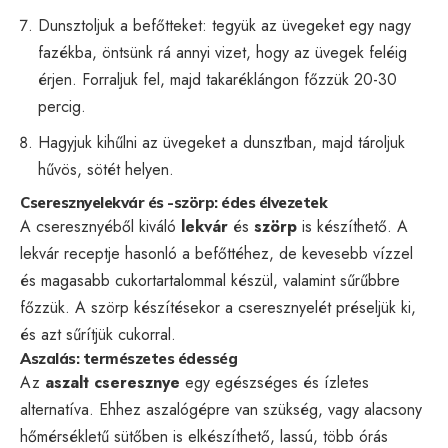
Dunsztoljuk a befőtteket: tegyük az üvegeket egy nagy
fazékba, öntsünk rá annyi vizet, hogy az üvegek feléig
érjen. Forraljuk fel, majd takaréklángon főzzük 20-30
percig.
Hagyjuk kihűlni az üvegeket a dunsztban, majd tároljuk
hűvös, sötét helyen.
Cseresznyelekvár és -szörp: édes élvezetek
A cseresznyéből kiváló
lekvár
és
szörp
is készíthető. A
lekvár receptje hasonló a befőttéhez, de kevesebb vízzel
és magasabb cukortartalommal készül, valamint sűrűbbre
főzzük. A szörp készítésekor a cseresznyelét préseljük ki,
és azt sűrítjük cukorral.
Aszalás: természetes édesség
Az
aszalt cseresznye
egy egészséges és ízletes
alternatíva. Ehhez aszalógépre van szükség, vagy alacsony
hőmérsékletű sütőben is elkészíthető, lassú, több órás