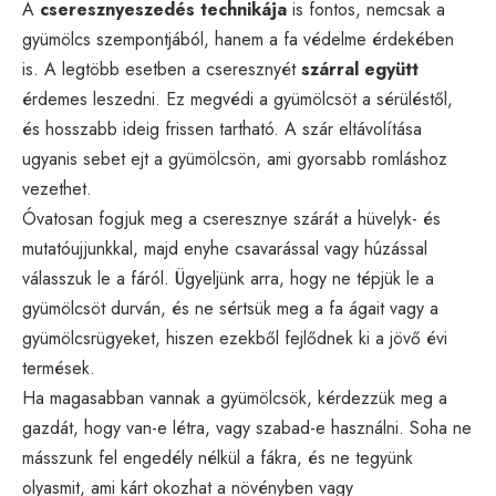
A
cseresznyeszedés technikája
is fontos, nemcsak a
gyümölcs szempontjából, hanem a fa védelme érdekében
is. A legtöbb esetben a cseresznyét
szárral együtt
érdemes leszedni. Ez megvédi a gyümölcsöt a sérüléstől,
és hosszabb ideig frissen tartható. A szár eltávolítása
ugyanis sebet ejt a gyümölcsön, ami gyorsabb romláshoz
vezethet.
Óvatosan fogjuk meg a cseresznye szárát a hüvelyk- és
mutatóujjunkkal, majd enyhe csavarással vagy húzással
válasszuk le a fáról. Ügyeljünk arra, hogy ne tépjük le a
gyümölcsöt durván, és ne sértsük meg a fa ágait vagy a
gyümölcsrügyeket, hiszen ezekből fejlődnek ki a jövő évi
termések.
Ha magasabban vannak a gyümölcsök, kérdezzük meg a
gazdát, hogy van-e létra, vagy szabad-e használni. Soha ne
másszunk fel engedély nélkül a fákra, és ne tegyünk
olyasmit, ami kárt okozhat a növényben vagy