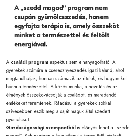
A „szedd magad” program nem
csupán gyümölcsszedés, hanem
egyfajta terápia is, amely összeköt
minket a természettel és feltölt
energiával.
A
családi program
aspektus sem elhanyagolható. A
gyerekek számára a cseresznyeszedés igazi kaland, ahol
megtanulhatják, honnan származik az ételük, és hogyan kell
bánni a természettel. A közös munka, a nevetés és az
élmények összekovácsolják a családot, és maradandó
emlékeket teremtenek. Ráadásul a gyerekek sokkal
szívesebben eszik meg a saját maguk által szedett
gyümölcsöt.
Gazdaságossági szempontból
is előnyös lehet a „szedd
magad”. Sok esetben a közvetlenül a termelőtől vásárolt,