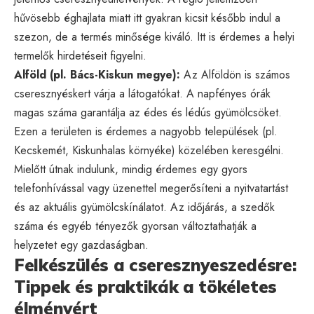
hűvösebb éghajlata miatt itt gyakran kicsit később indul a
szezon, de a termés minősége kiváló. Itt is érdemes a helyi
termelők hirdetéseit figyelni.
Alföld (pl. Bács-Kiskun megye):
Az Alföldön is számos
cseresznyéskert várja a látogatókat. A napfényes órák
magas száma garantálja az édes és lédús gyümölcsöket.
Ezen a területen is érdemes a nagyobb települések (pl.
Kecskemét, Kiskunhalas környéke) közelében keresgélni.
Mielőtt útnak indulunk, mindig érdemes egy gyors
telefonhívással vagy üzenettel megerősíteni a nyitvatartást
és az aktuális gyümölcskínálatot. Az időjárás, a szedők
száma és egyéb tényezők gyorsan változtathatják a
helyzetet egy gazdaságban.
Felkészülés a cseresznyeszedésre:
Tippek és praktikák a tökéletes
élményért