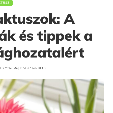
KTUSZ
aktuszok: A
ák és tippek a
ághozatalért
ED: 2026. MÁJUS 14.
26 MIN READ