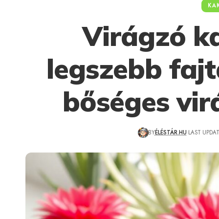
KA
Virágzó k
legszebb fajt
bőséges vir
BY
ÉLÉSTÁR.HU
LAST UPDAT