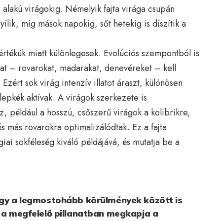
 alakú virágokig. Némelyik fajta virága csupán
ílik, míg mások napokig, sőt hetekig is díszítik a
értékük miatt különlegesek. Evolúciós szempontból is
at – rovarokat, madarakat, denevéreket – kell
zért sok virág intenzív illatot áraszt, különösen
lepkék aktívak. A virágok szerkezete is
, például a hosszú, csőszerű virágok a kolibrikre,
és más rovarokra optimalizálódtak. Ez a fajta
giai sokféleség kiváló példájává, és mutatja be a
hogy a legmostohább körülmények között is
a a megfelelő pillanatban megkapja a