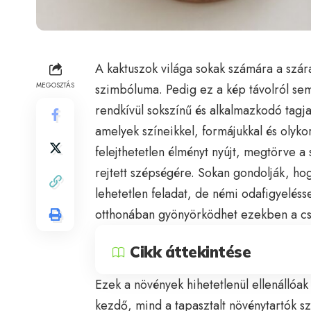
A kaktuszok világa sokak számára a szára
MEGOSZTÁS
szimbóluma. Pedig ez a kép távolról sem
rendkívül sokszínű és alkalmazkodó tagj
amelyek színeikkel, formájukkal és olykor
felejthetetlen élményt nyújt, megtörve a
rejtett szépségére. Sokan gondolják, hog
lehetetlen feladat, de némi odafigyeléss
otthonában gyönyörködhet ezekben a c
Cikk áttekintése
Ezek a növények hihetetlenül ellenállóak
kezdő, mind a tapasztalt növénytartók 