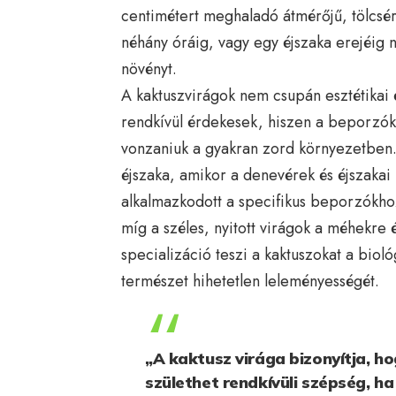
centimétert meghaladó átmérőjű, tölcsér
néhány óráig, vagy egy éjszaka erejéig ny
növényt.
A kaktuszvirágok nem csupán esztétikai 
rendkívül érdekesek, hiszen a beporzók
vonzaniuk a gyakran zord környezetben. E
éjszaka, amikor a denevérek és éjszakai 
alkalmazkodott a specifikus beporzókhoz
míg a széles, nyitott virágok a méhekre 
specializáció teszi a kaktuszokat a bioló
természet hihetetlen leleményességét.
„A kaktusz virága bizonyítja, 
születhet rendkívüli szépség, h