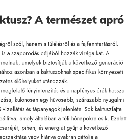
aktusz? A természet apró
ről szól, hanem a túlélésről és a fajfenntartásról.
 is a szaporodás céljából hozzák virágaikat. A
melnek, amelyek biztosítják a következő generáció
tásához azonban a kaktuszoknak specifikus környezeti
zetes élőhelyüket utánozzák.
 megfelelő fényintenzitás és a napfényes órák hossza
ozása, különösen egy hűvösebb, szárazabb nyugalmi
 vízellátás és tápanyagok jelenléte. Sok kaktuszfajta
llítva, amely általában a téli hónapokra esik. Ezalatt
gcseréjét, pihen, és energiát gyűjt a következő
egszakítása vagy hiánya gyakran gátolja a