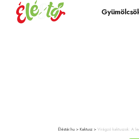
Gyümölcsö
Éléstár.hu
>
Kaktusz
>
Virágzó kaktuszok: A le