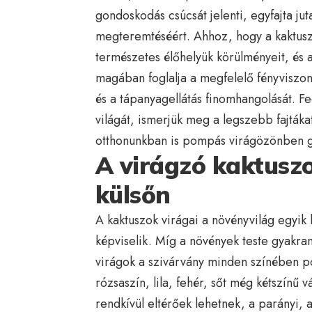
gondoskodás csúcsát jelenti, egyfajta ju
megteremtéséért. Ahhoz, hogy a kaktus
természetes élőhelyük körülményeit, és 
magában foglalja a megfelelő fényviszo
és a tápanyagellátás finomhangolását. F
világát, ismerjük meg a legszebb fajtáka
otthonunkban is pompás virágözönben 
A virágzó kaktuszo
külsőn
A kaktuszok virágai a növényvilág egyi
képviselik. Míg a növények teste gyakran
virágok a szivárvány minden színében p
rózsaszín, lila, fehér, sőt még kétszínű 
rendkívül eltérőek lehetnek, a parányi, 