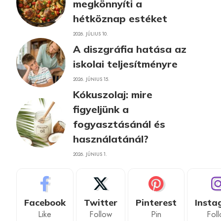
megkönnyíti a
hétköznap estéket
2026. JÚLIUS 10.
A diszgráfia hatása az
iskolai teljesítményre
2026. JÚNIUS 15.
Kókuszolaj: mire
figyeljünk a
fogyasztásánál és
használatánál?
2026. JÚNIUS 1.
Facebook
Twitter
Pinterest
Insta
Like
Follow
Pin
Fol