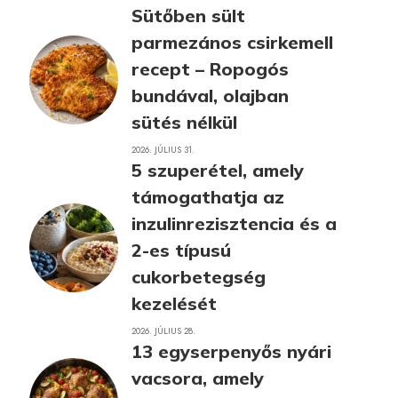
Sütőben sült
parmezános csirkemell
recept – Ropogós
bundával, olajban
sütés nélkül
2026. JÚLIUS 31.
5 szuperétel, amely
támogathatja az
inzulinrezisztencia és a
2-es típusú
cukorbetegség
kezelését
2026. JÚLIUS 28.
13 egyserpenyős nyári
vacsora, amely