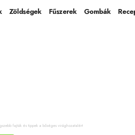
k
Zöldségek
Fűszerek
Gombák
Rece
gszebb fajták és tippek a bőséges virághozatalért