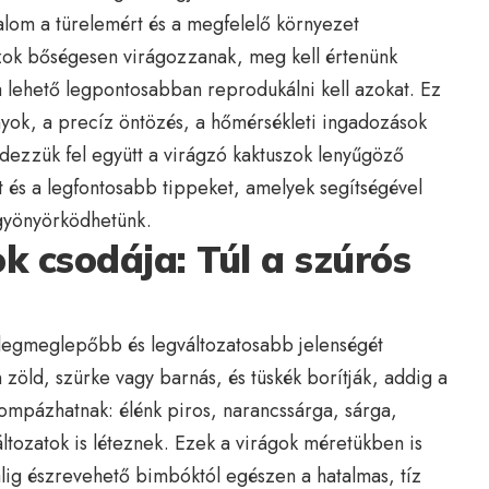
talom a türelemért és a megfelelő környezet
zok bőségesen virágozzanak, meg kell értenünk
a lehető legpontosabban reprodukálni kell azokat. Ez
nyok, a precíz öntözés, a hőmérsékleti ingadozások
edezzük fel együtt a virágzó kaktuszok lenyűgöző
t és a legfontosabb tippeket, amelyek segítségével
gyönyörködhetünk.
k csodája: Túl a szúrós
k legmeglepőbb és legváltozatosabb jelenségét
 zöld, szürke vagy barnás, és tüskék borítják, addig a
ompázhatnak: élénk piros, narancssárga, sárga,
változatok is léteznek. Ezek a virágok méretükben is
alig észrevehető bimbóktól egészen a hatalmas, tíz