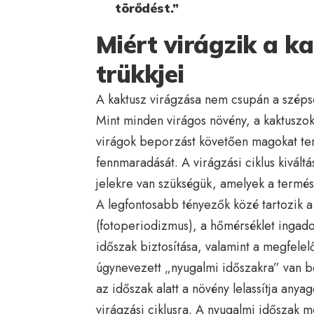
törődést.”
Miért virágzik a k
trükkjei
A kaktusz virágzása nem csupán a szépség
Mint minden virágos növény, a kaktuszok
virágok beporzást követően magokat ter
fennmaradását. A virágzási ciklus kivál
jelekre van szükségük, amelyek a termés
A legfontosabb tényezők közé tartozik a
(fotoperiodizmus), a hőmérséklet ingad
időszak biztosítása, valamint a megfelelő
úgynevezett „nyugalmi időszakra” van beá
az időszak alatt a növény lelassítja anya
virágzási ciklusra. A nyugalmi időszak m