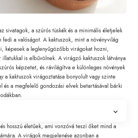
z sivatagok, a szúrós tüskék és a minimális életjelek
 fedi a valóságot. A kaktuszok, mint a növényvilág
ai, képesek a leglenyűgözőbb virágokat hozni,
 illatukkal is elbűvölnek. A virágzó kaktuszok látványa
 szúrós képzetet, és rávilágítva e különleges növények
y a kaktuszok virágoztatása bonyolult vagy szinte
el és a megfelelő gondozási elvek betartásával bárki
sodákban.
 és hosszú életűek, ami vonzóvá teszi őket mind a
számára. A virágok megjelenése azonban a