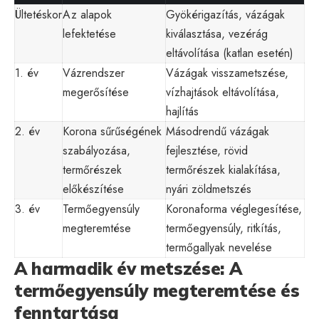
Ültetéskor
Az alapok
Gyökérigazítás, vázágak
lefektetése
kiválasztása, vezérág
eltávolítása (katlan esetén)
1. év
Vázrendszer
Vázágak visszametszése,
megerősítése
vízhajtások eltávolítása,
hajlítás
2. év
Korona sűrűségének
Másodrendű vázágak
szabályozása,
fejlesztése, rövid
termőrészek
termőrészek kialakítása,
előkészítése
nyári zöldmetszés
3. év
Termőegyensúly
Koronaforma véglegesítése,
megteremtése
termőegyensúly, ritkítás,
termőgallyak nevelése
A harmadik év metszése: A
termőegyensúly megteremtése és
fenntartása