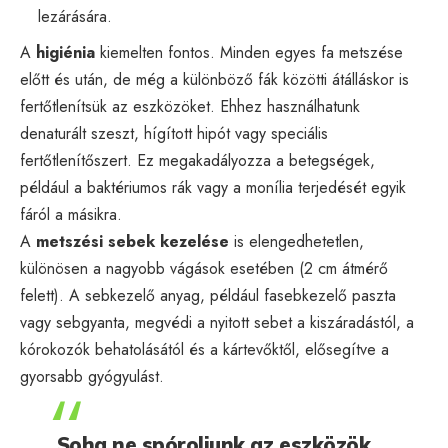
lezárására.
A
higiénia
kiemelten fontos. Minden egyes fa metszése
előtt és után, de még a különböző fák közötti átálláskor is
fertőtlenítsük az eszközöket. Ehhez használhatunk
denaturált szeszt, hígított hipót vagy speciális
fertőtlenítőszert. Ez megakadályozza a betegségek,
például a baktériumos rák vagy a monília terjedését egyik
fáról a másikra.
A
metszési sebek kezelése
is elengedhetetlen,
különösen a nagyobb vágások esetében (2 cm átmérő
felett). A sebkezelő anyag, például fasebkezelő paszta
vagy sebgyanta, megvédi a nyitott sebet a kiszáradástól, a
kórokozók behatolásától és a kártevőktől, elősegítve a
gyorsabb gyógyulást.
„Soha ne spóroljunk az eszközök