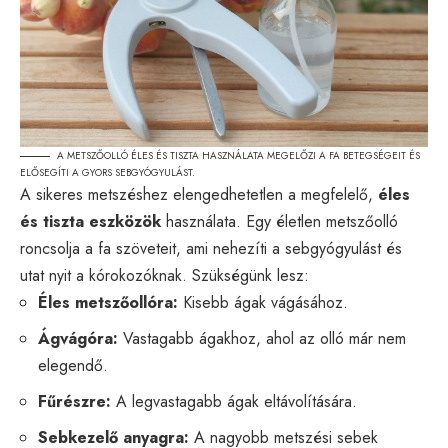
A METSZŐOLLÓ ÉLES ÉS TISZTA HASZNÁLATA MEGELŐZI A FA BETEGSÉGEIT ÉS
ELŐSEGÍTI A GYORS SEBGYÓGYULÁST.
A sikeres metszéshez elengedhetetlen a megfelelő,
éles
és tiszta eszközök
használata. Egy életlen metszőolló
roncsolja a fa szöveteit, ami nehezíti a sebgyógyulást és
utat nyit a kórokozóknak. Szükségünk lesz:
Éles metszőollóra:
Kisebb ágak vágásához.
Ágvágóra:
Vastagabb ágakhoz, ahol az olló már nem
elegendő.
Fűrészre:
A legvastagabb ágak eltávolítására.
Sebkezelő anyagra:
A nagyobb metszési sebek