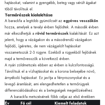
hajtásokat, valamint a gyengébb, beteg vagy sérült ágakat
tőből távolítsuk el.
Termőrészek kialakítása
A barackfa a legtöbb gyümölcsét az
egyéves vesszőkön
hozza, amelyek a tavalyi évben fejlődtek. A második évben
már elkezdhetjük a
rövid termőrészek
kialakítását. Ez azt
jelenti, hogy a vázágakon és a másodrendű vázágakon
fejlődő, ígéretes, de nem vázágjelölt hajtásokat
visszametsszük 2-3 rügyre. Ezekből a rügyekből fejlődnek
majd a termővesszők a következő évben.
A nyári zöldmetszés ebben az évben is kulcsfontosságú.
Távolítsuk el a vízhajtásokat és a korona belsejébe növő,
árnyékoló hajtásokat. Ez javítja a fényviszonyokat és a
levegő áramlását, ami elengedhetetlen a termőrügyek
differenciálódásához és a betegségek megelőzéséhez.
A barackfa metszésének főbb céljai az első években
Év
Fő cél
Kiemelt feladatok