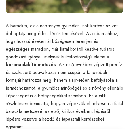
A barackfa, ez a napfényes gyümölcs, sok kertész szívét
dobogtatja meg édes, lédús termésével. Azonban ahhoz,
hogy hosszú éveken át bőségesen teremjen és
egészséges maradjon, már fiatal korától kezdve tudatos
gondozást igényel, melynek kulcsfontosságú eleme a
koronaalakító metszés
. Az első években végzett precíz
és szakszerű beavatkozás nem csupán a fa jövőbeli
formáját határozza meg, hanem alapvetően befolyásolja a
terméshozamot, a gyümölcs minőségét és a növény ellenálló
képességét is a betegségekkel szemben. Ez a cikk
részletesen bemutatja, hogyan végezzük el helyesen a fiatal
barackfa metszését az első, kritikus éveiben, lépésről
lépésre vezetve a kezdő és tapasztalt kertészeket
egyaránt.