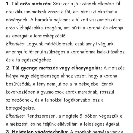
1. Túl erős metszés:
Sokszor a jó szándék ellenére túl
drasztikusan metszik vissza a fát, ami stresszt okozhat a
növénynek. A barackfa hajlamos a túlzott visszametszésre
erős vízhajtásokkal reagálni, ami sűríti a koronát és elvonja
az energiát a termésképzéstől.
Elkerülés:
Legyünk mértékletesek, csak annyit vágjunk,
amennyi feltétlenül szükséges a koronaforma kialakításához
és a fa egészségéhez.
2. Túl gyenge metszés vagy elhanyagolás:
A metszés
hiánya vagy elégtelensége ahhoz vezet, hogy a korona
besűrűsödik, a fény nem jut be a fa belsejébe. Ennek
következtében a gyümölcsök aprók maradnak, rosszul
színeződnek, és a fa sokkal fogékonyabb lesz a
betegségekre.
Elkerülés:
Rendszeresen, a megfelelő időben végezzük el
a metszést, és ne féljünk eltávolítani a felesleges ágakat.
3. Helytelen vágástechnika:
A csonkok hagyása vagy a