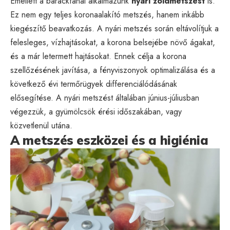
Emellett a barackfánál alkalmazunk
nyári zöldmetszést
is.
Ez nem egy teljes koronaalakító metszés, hanem inkább
kiegészítő beavatkozás. A nyári metszés során eltávolítjuk a
felesleges, vízhajtásokat, a korona belsejébe növő ágakat,
és a már letermett hajtásokat. Ennek célja a korona
szellőzésének javítása, a fényviszonyok optimalizálása és a
következő évi termőrügyek differenciálódásának
elősegítése. A nyári metszést általában június-júliusban
végezzük, a gyümölcsök érési időszakában, vagy
közvetlenül utána.
A metszés eszközei és a higiénia