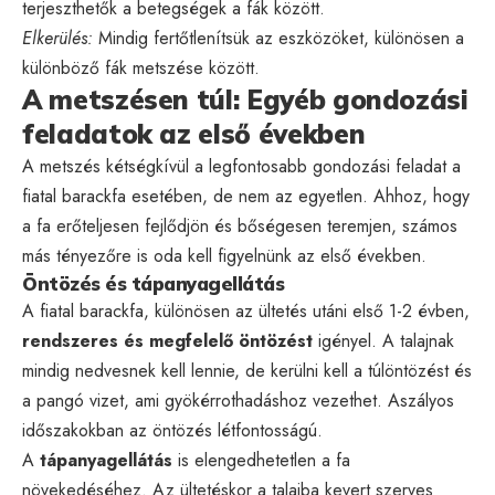
terjeszthetők a betegségek a fák között.
Elkerülés:
Mindig fertőtlenítsük az eszközöket, különösen a
különböző fák metszése között.
A metszésen túl: Egyéb gondozási
feladatok az első években
A metszés kétségkívül a legfontosabb gondozási feladat a
fiatal barackfa esetében, de nem az egyetlen. Ahhoz, hogy
a fa erőteljesen fejlődjön és bőségesen teremjen, számos
más tényezőre is oda kell figyelnünk az első években.
Öntözés és tápanyagellátás
A fiatal barackfa, különösen az ültetés utáni első 1-2 évben,
rendszeres és megfelelő öntözést
igényel. A talajnak
mindig nedvesnek kell lennie, de kerülni kell a túlöntözést és
a pangó vizet, ami gyökérrothadáshoz vezethet. Aszályos
időszakokban az öntözés létfontosságú.
A
tápanyagellátás
is elengedhetetlen a fa
növekedéséhez. Az ültetéskor a talajba kevert szerves