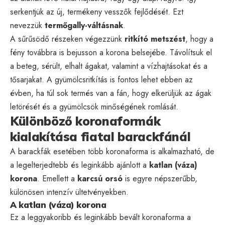
serkentjük az új, termékeny vesszők fejlődését. Ezt
nevezzük
termőgally-váltásnak
.
A sűrűsödő részeken végezzünk
ritkító metszést
, hogy a
fény továbbra is bejusson a korona belsejébe. Távolítsuk el
a beteg, sérült, elhalt ágakat, valamint a vízhajtásokat és a
tősarjakat. A gyümölcsritkítás is fontos lehet ebben az
évben, ha túl sok termés van a fán, hogy elkerüljük az ágak
letörését és a gyümölcsök minőségének romlását.
Különböző koronaformák
kialakítása fiatal barackfánál
A barackfák esetében több koronaforma is alkalmazható, de
a legelterjedtebb és leginkább ajánlott a
katlan (váza)
korona
. Emellett a
karcsú orsó
is egyre népszerűbb,
különösen intenzív ültetvényekben.
A katlan (váza) korona
Ez a leggyakoribb és leginkább bevált koronaforma a