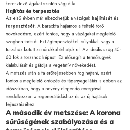
keresztező ágakat szintén vágjuk ki.
Hajlítás és terpesztés
Az első évben már elkezdhetjük a vázágak
hajlítását és
terpesztését
. A barackfa hajlamos a felfelé törő
növekedésre, ezért fontos, hogy a vázágakat megfelelő
szögben tartsuk. Ezt ágterpesztőkkel, súlyokkal, vagy a
törzshöz kötött zsinórokkal érhetjük el. Az ideális szög 45-
60 fok a törzshöz képest. Ez elősegíti a termőrügyek
kialakulását és gátolja a vegetatív növekedést.
A metszés után a fa erőteljesebben fog hajtani, ezért
fontos a megfelelő öntözés és tápanyagellátás is ebben az
időszakban, hogy a növény elegendő energiával
rendelkezzen a regenerálódáshoz és az új hajtások
fejlesztéséhez.
A második év metszése: A korona
sűrűségének szabályozása és a