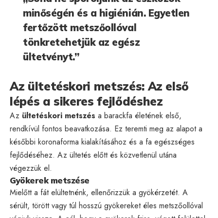
minőségén és a higiénián. Egyetlen
fertőzött metszőollóval
tönkretehetjük az egész
ültetvényt.”
Az ültetéskori metszés: Az első
lépés a sikeres fejlődéshez
Az
ültetéskori metszés
a barackfa életének első,
rendkívül fontos beavatkozása. Ez teremti meg az alapot a
későbbi koronaforma kialakításához és a fa egészséges
fejlődéséhez. Az ültetés előtt és közvetlenül utána
végezzük el.
Gyökerek metszése
Mielőtt a fát elültetnénk, ellenőrizzük a gyökérzetét. A
sérült, törött vagy túl hosszú gyökereket éles metszőollóval