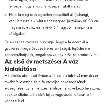
lényege, hogy a korona közepe nyitott marad.
Ha a fa még csak egyetlen vesszőből áll (suháng),
vágjuk vissza a kívánt magasságban (általában 60-80 cm
magasan), és az alatta lévő 3-4 rügyből neveljük ki a
vázágakat.
Ez a kezdeti metszés biztosítja, hogy a fa energiái a
gyökérzet megerősödésére és a vázágak fejlődésére
koncentrálódjanak, megalapozva egy erős és produktív fát.
Az első év metszése: A váz
kialakítása
Az ültetés utáni első évben a fő cél a
stabil vázrendszer
továbbfejlesztése és a fa erőteljes növekedésének
elősegítése. Ezt a metszést általában a következő tavaszon,
azaz az ültetés utáni első teljes vegetációs időszak előtt
végezzük el.