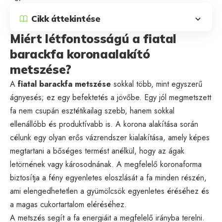
Cikk áttekintése
Miért létfontosságú a fiatal
barackfa koronaalakító
metszése?
A
fiatal barackfa metszése
sokkal több, mint egyszerű
ágnyesés; ez egy befektetés a jövőbe. Egy jól megmetszett
fa nem csupán esztétikailag szebb, hanem sokkal
ellenállóbb és produktívabb is. A korona alakítása során
célunk egy olyan erős vázrendszer kialakítása, amely képes
megtartani a bőséges termést anélkül, hogy az ágak
letörnének vagy károsodnának. A megfelelő koronaforma
biztosítja a fény egyenletes eloszlását a fa minden részén,
ami elengedhetetlen a gyümölcsök egyenletes éréséhez és
a magas cukortartalom eléréséhez.
A metszés segít a fa energiáit a megfelelő irányba terelni.