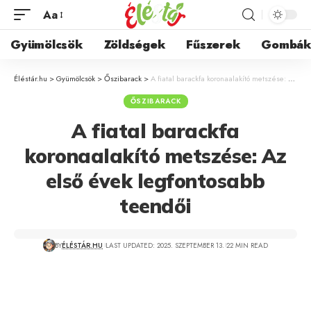
Aa
Gyümölcsök
Zöldségek
Fűszerek
Gombá
Éléstár.hu
>
Gyümölcsök
>
Őszibarack
>
A fiatal barackfa koronaalakító metszése: Az első évek legfontosabb teendői
ŐSZIBARACK
A fiatal barackfa
koronaalakító metszése: Az
első évek legfontosabb
teendői
BY
ÉLÉSTÁR.HU
LAST UPDATED: 2025. SZEPTEMBER 13.
22 MIN READ