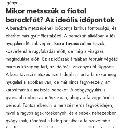
igényel.
Mikor metsszük a fiatal
barackfát? Az ideális időpontok
A barackfa metszésének időpontja kritikus fontosságú, és
eltérhet más gyümölcsfákétól. A barackfát általában a téli
nyugalmi időszak végén,
kora tavasszal
metsszük,
közvetlenül a rügyfakadás előtt, de még a virágzás
megindulása előtt. Ez az időszak általában február végétől
március közepéig tart, az időjárási viszonyoktól függően.
A kora tavaszi metszés azért ideális, mert a fa ekkor még
nyugalmi állapotban van, de már nincs fagyveszély, ami
károsíthatná a metszési sebeket. A sebgyógyulás is
gyorsabb ebben az időszakban, ahogy a fa vegetációja
beindul. Fontos elkerülni a metszést erős fagyok idején,
mivel a fagyos ágak törékenyek, és a sebek nehezebben
gyógyulnak, ráadásul a hideg bejuthat a fa szöveteibe.