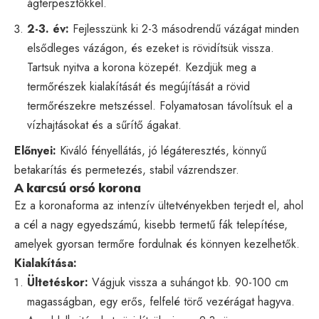
ágterpesztőkkel.
2-3. év:
Fejlesszünk ki 2-3 másodrendű vázágat minden
elsődleges vázágon, és ezeket is rövidítsük vissza.
Tartsuk nyitva a korona közepét. Kezdjük meg a
termőrészek kialakítását és megújítását a rövid
termőrészekre metszéssel. Folyamatosan távolítsuk el a
vízhajtásokat és a sűrítő ágakat.
Előnyei:
Kiváló fényellátás, jó légáteresztés, könnyű
betakarítás és permetezés, stabil vázrendszer.
A karcsú orsó korona
Ez a koronaforma az intenzív ültetvényekben terjedt el, ahol
a cél a nagy egyedszámú, kisebb termetű fák telepítése,
amelyek gyorsan termőre fordulnak és könnyen kezelhetők.
Kialakítása:
Ültetéskor:
Vágjuk vissza a suhángot kb. 90-100 cm
magasságban, egy erős, felfelé törő vezérágat hagyva.