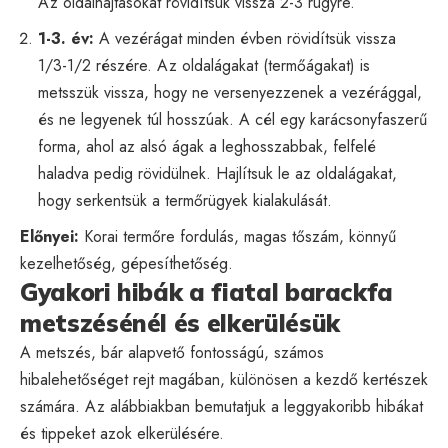
Az oldalhajtásokat rövidítsük vissza 2-3 rügyre.
1-3. év:
A vezérágat minden évben rövidítsük vissza
1/3-1/2 részére. Az oldalágakat (termőágakat) is
metsszük vissza, hogy ne versenyezzenek a vezérággal,
és ne legyenek túl hosszúak. A cél egy karácsonyfaszerű
forma, ahol az alsó ágak a leghosszabbak, felfelé
haladva pedig rövidülnek. Hajlítsuk le az oldalágakat,
hogy serkentsük a termőrügyek kialakulását.
Előnyei:
Korai termőre fordulás, magas tőszám, könnyű
kezelhetőség, gépesíthetőség.
Gyakori hibák a fiatal barackfa
metszésénél és elkerülésük
A metszés, bár alapvető fontosságú, számos
hibalehetőséget rejt magában, különösen a kezdő kertészek
számára. Az alábbiakban bemutatjuk a leggyakoribb hibákat
és tippeket azok elkerülésére.