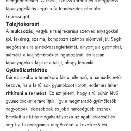
elengedhetetlen. A tiszta, szellős korona és a megfelelő
tápanyagellátás segíti a fa természetes ellenálló
képességét.
Talajtakarást
A
mulcsozás
, vagyis a talaj takarása szerves anyagokkal
(pl. fakéreg, szalma, komposzt) számos előnnyel jár. Segít
megőrizni a talaj nedvességtartalmát, elnyomja a gyomokat,
mérsékli a talajhőmérséklet ingadozását, és lassan
tápanyagokkal látja el a talajt, ahogy lebomlik.
Gyümölcsritkítás
Bár ez inkább a termőkorú fákra jellemző, a harmadik évtől
kezdve, ha a fa túl sok gyümölcsöt kötött, érdemes lehet
ritkítani a termést
. Ez azt jelenti, hogy a túl sűrűn lévő
gyümölcsöket eltávolítjuk, így a megmaradó gyümölcsök
nagyobbak, édesebbek és jobb minőségűek lesznek.
Emellett a ritkítás megakadályozza az ágak letörését és
segíti a fa energiáinak megőrzését a következő évi