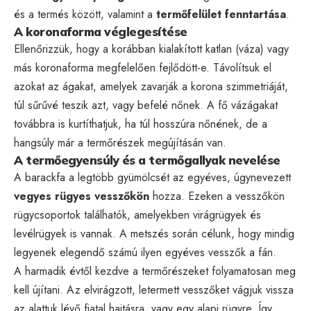
és a termés között, valamint a
termőfelület fenntartása
.
A koronaforma véglegesítése
Ellenőrizzük, hogy a korábban kialakított katlan (váza) vagy
más koronaforma megfelelően fejlődött-e. Távolítsuk el
azokat az ágakat, amelyek zavarják a korona szimmetriáját,
túl sűrűvé teszik azt, vagy befelé nőnek. A fő vázágakat
továbbra is kurtíthatjuk, ha túl hosszúra nőnének, de a
hangsúly már a termőrészek megújításán van.
A termőegyensúly és a termőgallyak nevelése
A barackfa a legtöbb gyümölcsét az egyéves, úgynevezett
vegyes rügyes vesszőkön
hozza. Ezeken a vesszőkön
rügycsoportok találhatók, amelyekben virágrügyek és
levélrügyek is vannak. A metszés során célunk, hogy mindig
legyenek elegendő számú ilyen egyéves vesszők a fán.
A harmadik évtől kezdve a termőrészeket folyamatosan meg
kell újítani. Az elvirágzott, letermett vesszőket vágjuk vissza
az alattuk lévő fiatal hajtásra, vagy egy alapi rügyre. Így