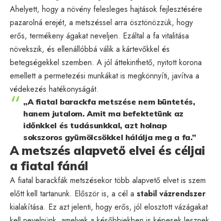
Ahelyett, hogy a növény felesleges hajtások fejlesztésére
pazarolná erejét, a metszéssel arra ösztönözzük, hogy
erős, termékeny ágakat neveljen. Ezáltal a fa vitalitása
növekszik, és ellenállóbbá válik a kártevőkkel és
betegségekkel szemben. A jól áttekinthető, nyitott korona
emellett a permetezési munkákat is megkönnyíti, javítva a
védekezés hatékonyságát.
„A fiatal barackfa metszése nem büntetés,
hanem jutalom. Amit ma befektetünk az
időnkkel és tudásunkkal, azt holnap
sokszoros gyümölcsökkel hálálja meg a fa.”
A metszés alapvető elvei és céljai
a fiatal fánál
A fiatal barackfák metszésekor több alapvető elvet is szem
előtt kell tartanunk. Először is, a cél a
stabil vázrendszer
kialakítása. Ez azt jelenti, hogy erős, jól elosztott vázágakat
kell nevelnünk, amelyek a későbbiekben is képesek lesznek