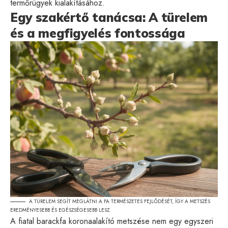
termőrügyek kialakításához.
Egy szakértő tanácsa: A türelem
és a megfigyelés fontossága
A TÜRELEM SEGÍT MEGLÁTNI A FA TERMÉSZETES FEJLŐDÉSÉT, ÍGY A METSZÉS
EREDMÉNYESEBB ÉS EGÉSZSÉGESEBB LESZ.
A fiatal barackfa koronaalakító metszése nem egy egyszeri