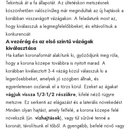
Tekintsük át a fa állapotát. Az ültetéskori metszésnek
köszönhetően valószínűleg már megindultak az új hajtások a
korábban visszavágott vázágakon. A feladatunk most az,
hogy kiválasszuk a legmegfelelőbbeket, és eltávolítsuk a
konkurenciát.
A vezérág és az első szintű vázágak
kiválasztása
Ha katlan koronaformát alakítunk ki, győződjünk meg róla,
hogy a korona közepe továbbra is nyitott marad. A
korábban kiválasztott 3-4 vázág közül válasszuk ki a
legerősebbeket, amelyek jó szögben állnak, és
egyenletesen oszlanak el a törzs körül. Ezeket az ágakat
vágjuk vissza 1/3-1/2 részükre
, kifelé néző rügyre
metszve. Ez serkenti az elágazást és a laterális növekedést.
Minden olyan hajtást, amely felfelé, a korona közepe felé
növekszik (ún.
vízhajtások
), vagy túl sűrűvé tenné a
koronát, távolítsunk el tőből. A gyengébb, befelé növő vagy