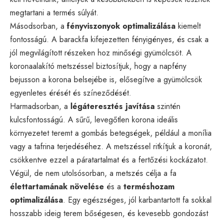
megtartani a termés súlyát.
Másodsorban, a
fényviszonyok optimalizálása
kiemelt
fontosságú. A barackfa kifejezetten fényigényes, és csak a
jól megvilágított részeken hoz minőségi gyümölcsöt. A
koronaalakító metszéssel biztosítjuk, hogy a napfény
bejusson a korona belsejébe is, elősegítve a gyümölcsök
egyenletes érését és színeződését.
Harmadsorban, a
légáteresztés javítása
szintén
kulcsfontosságú. A sűrű, levegőtlen korona ideális
környezetet teremt a gombás betegségek, például a monília
vagy a tafrina terjedéséhez. A metszéssel ritkítjuk a koronát,
csökkentve ezzel a páratartalmat és a fertőzési kockázatot.
Végül, de nem utolsósorban, a metszés célja a fa
élettartamának növelése
és a
terméshozam
optimalizálása
. Egy egészséges, jól karbantartott fa sokkal
hosszabb ideig terem bőségesen, és kevesebb gondozást