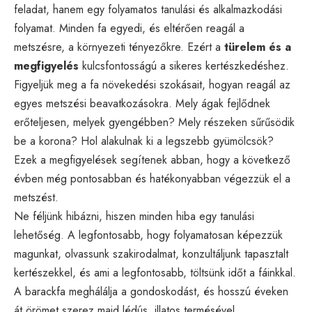
feladat, hanem egy folyamatos tanulási és alkalmazkodási
folyamat. Minden fa egyedi, és eltérően reagál a
metszésre, a környezeti tényezőkre. Ezért a
türelem és a
megfigyelés
kulcsfontosságú a sikeres kertészkedéshez.
Figyeljük meg a fa növekedési szokásait, hogyan reagál az
egyes metszési beavatkozásokra. Mely ágak fejlődnek
erőteljesen, melyek gyengébben? Mely részeken sűrűsödik
be a korona? Hol alakulnak ki a legszebb gyümölcsök?
Ezek a megfigyelések segítenek abban, hogy a következő
évben még pontosabban és hatékonyabban végezzük el a
metszést.
Ne féljünk hibázni, hiszen minden hiba egy tanulási
lehetőség. A legfontosabb, hogy folyamatosan képezzük
magunkat, olvassunk szakirodalmat, konzultáljunk tapasztalt
kertészekkel, és ami a legfontosabb, töltsünk időt a fáinkkal.
A barackfa meghálálja a gondoskodást, és hosszú éveken
át örömet szerez majd lédús, illatos termésével.