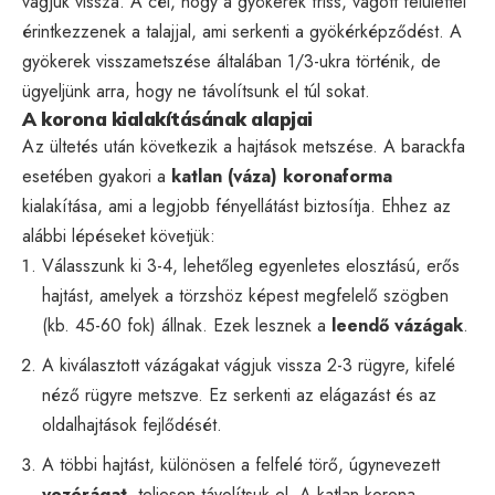
vágjuk vissza. A cél, hogy a gyökerek friss, vágott felülettel
érintkezzenek a talajjal, ami serkenti a gyökérképződést. A
gyökerek visszametszése általában 1/3-ukra történik, de
ügyeljünk arra, hogy ne távolítsunk el túl sokat.
A korona kialakításának alapjai
Az ültetés után következik a hajtások metszése. A barackfa
esetében gyakori a
katlan (váza) koronaforma
kialakítása, ami a legjobb fényellátást biztosítja. Ehhez az
alábbi lépéseket követjük:
Válasszunk ki 3-4, lehetőleg egyenletes elosztású, erős
hajtást, amelyek a törzshöz képest megfelelő szögben
(kb. 45-60 fok) állnak. Ezek lesznek a
leendő vázágak
.
A kiválasztott vázágakat vágjuk vissza 2-3 rügyre, kifelé
néző rügyre metszve. Ez serkenti az elágazást és az
oldalhajtások fejlődését.
A többi hajtást, különösen a felfelé törő, úgynevezett
vezérágat
, teljesen távolítsuk el. A katlan korona