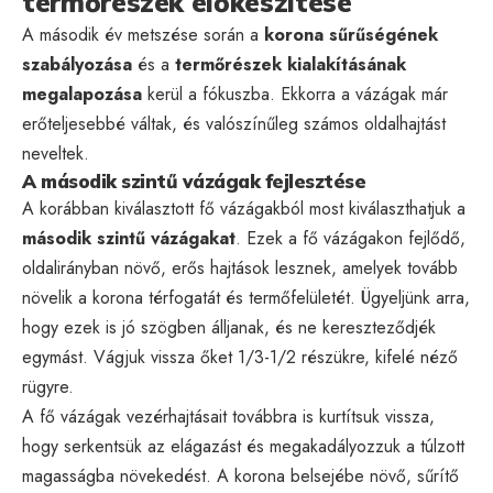
termőrészek előkészítése
A második év metszése során a
korona sűrűségének
szabályozása
és a
termőrészek kialakításának
megalapozása
kerül a fókuszba. Ekkorra a vázágak már
erőteljesebbé váltak, és valószínűleg számos oldalhajtást
neveltek.
A második szintű vázágak fejlesztése
A korábban kiválasztott fő vázágakból most kiválaszthatjuk a
második szintű vázágakat
. Ezek a fő vázágakon fejlődő,
oldalirányban növő, erős hajtások lesznek, amelyek tovább
növelik a korona térfogatát és termőfelületét. Ügyeljünk arra,
hogy ezek is jó szögben álljanak, és ne kereszteződjék
egymást. Vágjuk vissza őket 1/3-1/2 részükre, kifelé néző
rügyre.
A fő vázágak vezérhajtásait továbbra is kurtítsuk vissza,
hogy serkentsük az elágazást és megakadályozzuk a túlzott
magasságba növekedést. A korona belsejébe növő, sűrítő