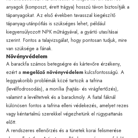
anyagok (komposzt, érett trágya) hosszú távon biztosítják a
tápanyagokat. Az első években tavasszal kiegészítő
tápanyag-utánpótlás is szükséges lehet, például
kiegyensúlyozott NPK műtrágyával, a gyártó utasításai
szerint. Fontos a talajvizsgálat, hogy pontosan tudjuk, mire
van szüksége a fának.
Növényvédelem
A barackfa számos betegségre és kártevőre érzékeny,
ezért a
megelőző növényvédelem
kulcsfontosságú. A
leggyakoribb problémák közé tartozik a tafrina
(levélfodrosodás), a monília (hajtás- és virágfertőzés),
valamint a levéltetvek és a barackmoly. A fiatal fáknál
különösen fontos a tafrina elleni védekezés, amelyet rezes
vagy kéntartalmú szerekkel végezhetünk el rügypattanás
előtt.
A rendszeres ellenőrzés és a tünetek korai felismerése