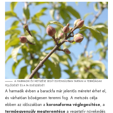
A HARMADIK ÉV METSZÉSE SEGÍT EGYENSÚLYBAN TARTANI A TERMŐÁGAK
FEJLŐDÉSÉT ÉS A FA EGÉSZSÉGÉT.
A harmadik évben a barackfa már jelentős méretet érhet el,
és várhatóan bőségesen teremni fog. A metszés célja
ebben az időszakban a
koronaforma véglegesítése
, a
termőegyensúly megteremtése
a vegetatív növekedés