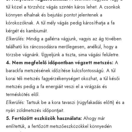
túl közel a törzshöz vágás szintén káros lehet. A csonkok
könnyen elhalnak és bejutási pontot jelentenek a
kórokozóknak. A túl mély vágás pedig károsíthatja a fa
kérgét és kambiumát.
Elkerülés:
Mindig a gallérra vágjunk, vagyis az ág tövében
található kis ráncosodásra merőlegesen, anélkül, hogy a
törzsbe vágnánk. Ügyeljünk a tiszta, sima vágási felületre.
4. Nem megfelelő időpontban végzett metszés:
A
barackfa metszésének időzítése kulcsfontosságú. A túl
korai téli metszés fagyérzékenységet okozhat, a túl késői
metszés pedig a fa energiáit veszi el a virágzás és
terméskötés elől.
Elkerülés:
Tartsuk be a kora tavaszi (rügyfakadás előtti) és a
nyári zöldmetszés időpontjait.
5. Fertőzött eszközök használata:
Ahogy már
említettük, a fertőzött metszőeszközökkel könnyedén