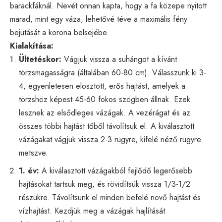
barackfáknál. Nevét onnan kapta, hogy a fa közepe nyitott
marad, mint egy váza, lehetővé téve a maximális fény
bejutását a korona belsejébe.
Kialakítása:
Ültetéskor:
Vágjuk vissza a suhángot a kívánt
törzsmagasságra (általában 60-80 cm). Válasszunk ki 3-
4, egyenletesen elosztott, erős hajtást, amelyek a
törzshöz képest 45-60 fokos szögben állnak. Ezek
lesznek az elsődleges vázágak. A vezérágat és az
összes többi hajtást tőből távolítsuk el. A kiválasztott
vázágakat vágjuk vissza 2-3 rügyre, kifelé néző rügyre
metszve.
1. év:
A kiválasztott vázágakból fejlődő legerősebb
hajtásokat tartsuk meg, és rövidítsük vissza 1/3-1/2
részükre. Távolítsunk el minden befelé növő hajtást és
vízhajtást. Kezdjük meg a vázágak hajlítását