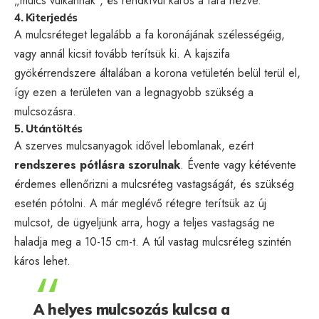
„mulcs vulkánnak”, és rendkívül káros a fára nézve.
4. Kiterjedés
A mulcsréteget legalább a fa koronájának szélességéig,
vagy annál kicsit tovább terítsük ki. A kajszifa
gyökérrendszere általában a korona vetületén belül terül el,
így ezen a területen van a legnagyobb szükség a
mulcsozásra.
5. Utántöltés
A szerves mulcsanyagok idővel lebomlanak, ezért
rendszeres pótlásra szorulnak
. Évente vagy kétévente
érdemes ellenőrizni a mulcsréteg vastagságát, és szükség
esetén pótolni. A már meglévő rétegre terítsük az új
mulcsot, de ügyeljünk arra, hogy a teljes vastagság ne
haladja meg a 10-15 cm-t. A túl vastag mulcsréteg szintén
káros lehet.
A helyes mulcsozás kulcsa a