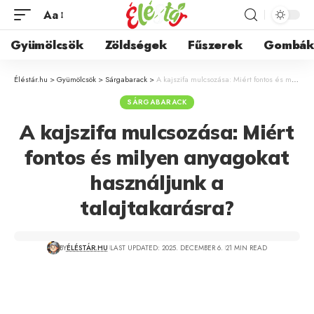
Aa
Gyümölcsök
Zöldségek
Fűszerek
Gombá
Éléstár.hu
>
Gyümölcsök
>
Sárgabarack
>
A kajszifa mulcsozása: Miért fontos és milyen anyagokat használjunk a talajtakarásra?
SÁRGABARACK
A kajszifa mulcsozása: Miért
fontos és milyen anyagokat
használjunk a
talajtakarásra?
BY
ÉLÉSTÁR.HU
LAST UPDATED: 2025. DECEMBER 6.
21 MIN READ