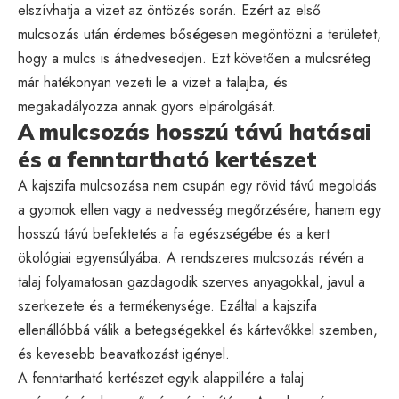
elszívhatja a vizet az öntözés során. Ezért az első
mulcsozás után érdemes bőségesen megöntözni a területet,
hogy a mulcs is átnedvesedjen. Ezt követően a mulcsréteg
már hatékonyan vezeti le a vizet a talajba, és
megakadályozza annak gyors elpárolgását.
A mulcsozás hosszú távú hatásai
és a fenntartható kertészet
A kajszifa mulcsozása nem csupán egy rövid távú megoldás
a gyomok ellen vagy a nedvesség megőrzésére, hanem egy
hosszú távú befektetés a fa egészségébe és a kert
ökológiai egyensúlyába. A rendszeres mulcsozás révén a
talaj folyamatosan gazdagodik szerves anyagokkal, javul a
szerkezete és a termékenysége. Ezáltal a kajszifa
ellenállóbbá válik a betegségekkel és kártevőkkel szemben,
és kevesebb beavatkozást igényel.
A fenntartható kertészet egyik alappillére a talaj