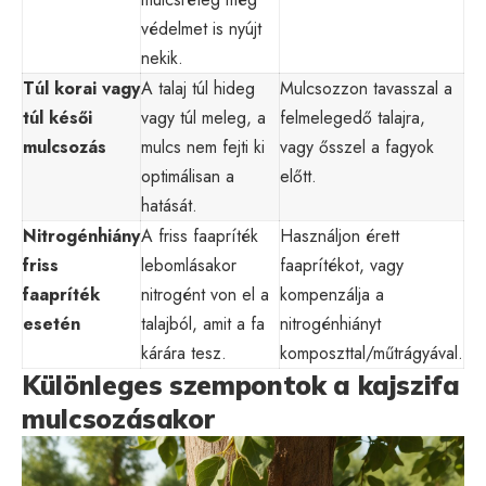
védelmet is nyújt
nekik.
Túl korai vagy
A talaj túl hideg
Mulcsozzon tavasszal a
túl késői
vagy túl meleg, a
felmelegedő talajra,
mulcsozás
mulcs nem fejti ki
vagy ősszel a fagyok
optimálisan a
előtt.
hatását.
Nitrogénhiány
A friss faapríték
Használjon érett
friss
lebomlásakor
faaprítékot, vagy
faapríték
nitrogént von el a
kompenzálja a
esetén
talajból, amit a fa
nitrogénhiányt
kárára tesz.
komposzttal/műtrágyával.
Különleges szempontok a kajszifa
mulcsozásakor