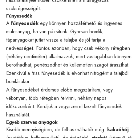
használata jelentősen csökkentheti a műtrágyázás
szükségességét.
Fűnyesedék
A
fűnyesedék
egy könnyen hozzáférhető és ingyenes
mulcsanyag, ha van pázsitunk. Gyorsan bomlik,
tápanyagokat juttat vissza a talajba és jól tartja a
nedvességet. Fontos azonban, hogy csak vékony rétegben
(néhány centiméter) alkalmazzuk, mert vastagabban könnyen
berothadhat, penészedhet és kellemetlen szagot áraszthat.
Ezenkívül a friss fűnyesedék is elvonhat nitrogént a talajból
bomlásakor.
A fűnyesedéket érdemes előbb megszárítani, vagy
vékonyan, több rétegben felvinni, néhány napos
időközönként. Kerüljük a vegyszerrel kezelt fűnyesedék
használatát.
Egyéb szerves anyagok
Kisebb mennyiségben, de felhasználhatók még:
kakaóhéj
(esztétikus, kellemes illatú, de drágább),
rizshéj
(könnyű, jó