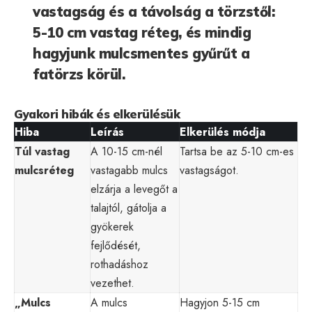
vastagság és a távolság a törzstől:
5-10 cm vastag réteg, és mindig
hagyjunk mulcsmentes gyűrűt a
fatörzs körül.
Gyakori hibák és elkerülésük
Hiba
Leírás
Elkerülés módja
Túl vastag
A 10-15 cm-nél
Tartsa be az 5-10 cm-es
mulcsréteg
vastagabb mulcs
vastagságot.
elzárja a levegőt a
talajtól, gátolja a
gyökerek
fejlődését,
rothadáshoz
vezethet.
„Mulcs
A mulcs
Hagyjon 5-15 cm