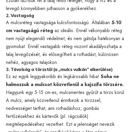
Ezután lazítsuk fel a talaj felső rétegét, hogy a víz és a
levegő könnyebben juthasson a gyökerekhez.
2. Vastagság
A mulcsréteg vastagsága kulcsfontosságú. Általában
5-10
cm vastagságú réteg
az ideális. Ennél vékonyabb réteg
nem nyújt elegendő védelmet, és nem gátolja hatékonyan a
gyomokat. Ennél vastagabb réteg viszont akadályozhatja a
talaj levegőzését, és elősegítheti a rothadást, különösen
nehéz, agyagos talajokon.
3. Távolság a törzstől (a „mulcs vulkán” elkerülése)
Ez az egyik leggyakoribb és legkárosabb hiba!
Soha ne
halmozzuk a mulcsot közvetlenül a kajszifa törzsére.
Hagyjunk egy 5-15 cm-es, mulcsmentes gyűrűt a törzs körül.
A mulcs, amely közvetlenül érintkezik a törzzsel,
nedvességet tarthat, ami rothadáshoz, gombás
fertőzésekhez és kártevők (pl. rágcsálók)
megtelepedéséhez vezethet. Ezt a jelenséget nevezik