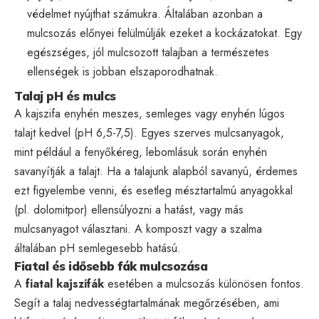
védelmet nyújthat számukra. Általában azonban a
mulcsozás előnyei felülmúlják ezeket a kockázatokat. Egy
egészséges, jól mulcsozott talajban a természetes
ellenségek is jobban elszaporodhatnak.
Talaj pH és mulcs
A kajszifa enyhén meszes, semleges vagy enyhén lúgos
talajt kedvel (pH 6,5-7,5). Egyes szerves mulcsanyagok,
mint például a fenyőkéreg, lebomlásuk során enyhén
savanyítják a talajt. Ha a talajunk alapból savanyú, érdemes
ezt figyelembe venni, és esetleg mésztartalmú anyagokkal
(pl. dolomitpor) ellensúlyozni a hatást, vagy más
mulcsanyagot választani. A komposzt vagy a szalma
általában pH semlegesebb hatású.
Fiatal és idősebb fák mulcsozása
A
fiatal kajszifák
esetében a mulcsozás különösen fontos.
Segít a talaj nedvességtartalmának megőrzésében, ami