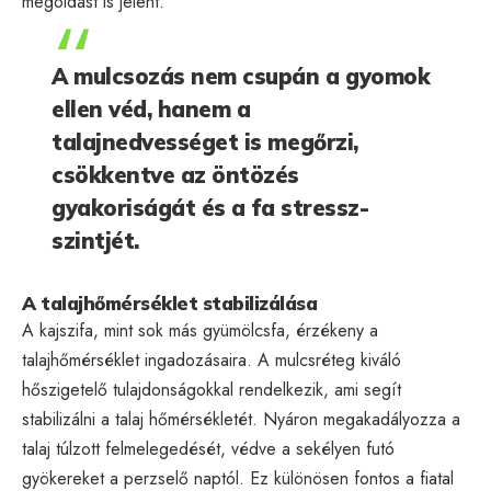
megoldást is jelent.
A mulcsozás nem csupán a gyomok
ellen véd, hanem a
talajnedvességet is megőrzi,
csökkentve az öntözés
gyakoriságát és a fa stressz-
szintjét.
A talajhőmérséklet stabilizálása
A kajszifa, mint sok más gyümölcsfa, érzékeny a
talajhőmérséklet ingadozásaira. A mulcsréteg kiváló
hőszigetelő tulajdonságokkal rendelkezik, ami segít
stabilizálni a talaj hőmérsékletét. Nyáron megakadályozza a
talaj túlzott felmelegedését, védve a sekélyen futó
gyökereket a perzselő naptól. Ez különösen fontos a fiatal