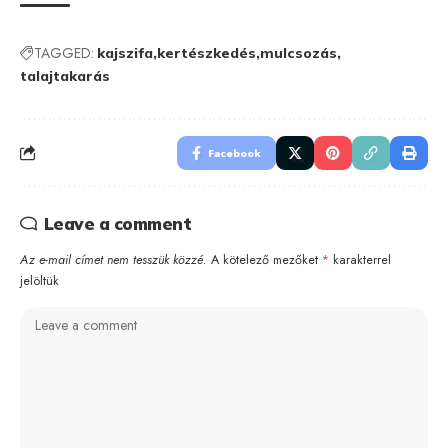
TAGGED:
kajszifa
kertészkedés
mulcsozás
talajtakarás
Facebook
Leave a comment
Az e-mail címet nem tesszük közzé.
A kötelező mezőket
*
karakterrel
jelöltük