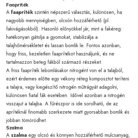
Faapríték
A
faapríték
szintén népszerű választás, különösen, ha
nagyobb mennyiségben, olcsón hozzáférhető (pl.
fakivágásokból). Hasonló előnyökkel jár, mint a fakéreg:
hatékonyan gátolja a gyomokat, stabilizálja a
talajhőmérsékletet és lassan bomlik le. Fontos azonban,
hogy friss, kezeletlen faaprítékot használjunk, és ne
tartalmazzon beteg fákból származó részeket.
A friss faapríték lebomlásakor nitrogént von el a talajból,
ezért érdemes előtte egy vékony réteg komposztot teríteni
a talajra, vagy kiegészítő nitrogén műtrágyát adagolni,
különösen fiatal fák esetében. Idővel azonban a nitrogén
visszajut a talajba. A fűrészpor is ide sorolható, de az
aprítéknál finomabb szerkezete miatt gyorsabban bomlik és
jobban tömörödhet.
Szalma
A
szalma
egy olcsó és könnyen hozzáférhető mulcsanyag,