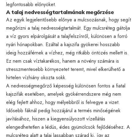
legfontosabb előnyöket.
A talaj nedvességtartalmának megőrzése
Az egyik legjelentősebb előnye a mulcsozásnak, hogy segít
megőrizni a talaj nedvességtartalmát. Egy mulcsréteg gátolja
a víz gyors elpárolgását a talajfelszínről, különösen a forró
nyári hónapokban. Ezáltal a kajszifa gyökerei hosszabb
ideig hozzáférnek a vízhez, még ritkább öntözés mellett is.
Ez nem csak víztakarékos, hanem a növény számára is
stresszmentesebb környezetet teremt, mivel elkerülhető a
hirtelen vízhiány okozta sokk.
A nedvességmegőrző képesség különösen fontos a fiatal
kajszifák esetében, amelyek gyökérrendszere még nem
elég fejlett ahhoz, hogy mélyebbről is felvegye a vizet.
Idősebb fáknál pedig hozzájárul a termés minőségének
javításához, hiszen a kiegyensúlyozott vízellátás
elengedhetetlen a lédús, édes gyümölcsök fejlődéséhez. A
mulcsréteg alatt a talaj lassabban szárad ki, így az