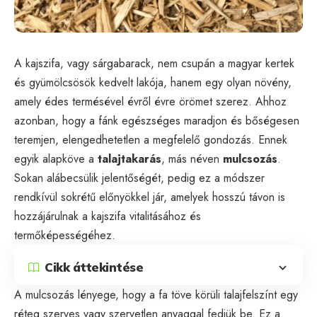
A kajszifa, vagy sárgabarack, nem csupán a magyar kertek
és gyümölcsösök kedvelt lakója, hanem egy olyan növény,
amely édes termésével évről évre örömet szerez. Ahhoz
azonban, hogy a fánk egészséges maradjon és bőségesen
teremjen, elengedhetetlen a megfelelő gondozás. Ennek
egyik alapköve a
talajtakarás
, más néven
mulcsozás
.
Sokan alábecsülik jelentőségét, pedig ez a módszer
rendkívül sokrétű előnyökkel jár, amelyek hosszú távon is
hozzájárulnak a kajszifa vitalitásához és
termőképességéhez.
Cikk áttekintése
A mulcsozás lényege, hogy a fa töve körüli talajfelszínt egy
réteg szerves vagy szervetlen anyaggal fedjük be. Ez a