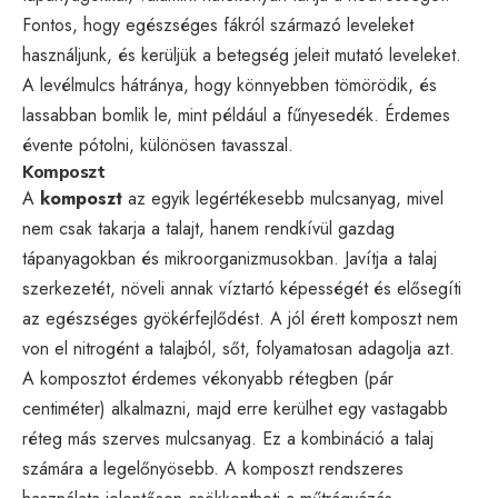
Fontos, hogy egészséges fákról származó leveleket
használjunk, és kerüljük a betegség jeleit mutató leveleket.
A levélmulcs hátránya, hogy könnyebben tömörödik, és
lassabban bomlik le, mint például a fűnyesedék. Érdemes
évente pótolni, különösen tavasszal.
Komposzt
A
komposzt
az egyik legértékesebb mulcsanyag, mivel
nem csak takarja a talajt, hanem rendkívül gazdag
tápanyagokban és mikroorganizmusokban. Javítja a talaj
szerkezetét, növeli annak víztartó képességét és elősegíti
az egészséges gyökérfejlődést. A jól érett komposzt nem
von el nitrogént a talajból, sőt, folyamatosan adagolja azt.
A komposztot érdemes vékonyabb rétegben (pár
centiméter) alkalmazni, majd erre kerülhet egy vastagabb
réteg más szerves mulcsanyag. Ez a kombináció a talaj
számára a legelőnyösebb. A komposzt rendszeres