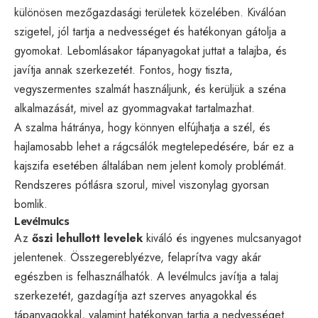
különösen mezőgazdasági területek közelében. Kiválóan
szigetel, jól tartja a nedvességet és hatékonyan gátolja a
gyomokat. Lebomlásakor tápanyagokat juttat a talajba, és
javítja annak szerkezetét. Fontos, hogy tiszta,
vegyszermentes szalmát használjunk, és kerüljük a széna
alkalmazását, mivel az gyommagvakat tartalmazhat.
A szalma hátránya, hogy könnyen elfújhatja a szél, és
hajlamosabb lehet a rágcsálók megtelepedésére, bár ez a
kajszifa esetében általában nem jelent komoly problémát.
Rendszeres pótlásra szorul, mivel viszonylag gyorsan
bomlik.
Levélmulcs
Az
őszi lehullott levelek
kiváló és ingyenes mulcsanyagot
jelentenek. Összegereblyézve, felaprítva vagy akár
egészben is felhasználhatók. A levélmulcs javítja a talaj
szerkezetét, gazdagítja azt szerves anyagokkal és
tápanyagokkal, valamint hatékonyan tartja a nedvességet.