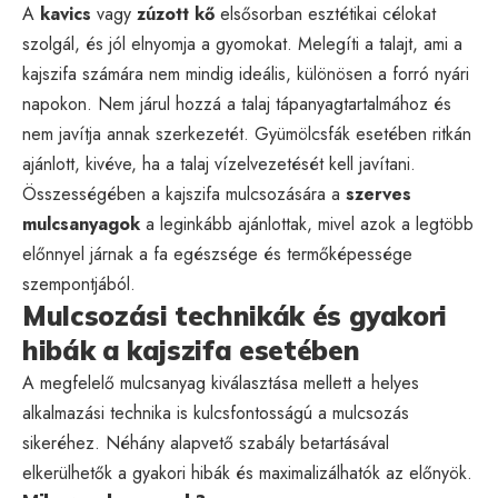
A
kavics
vagy
zúzott kő
elsősorban esztétikai célokat
szolgál, és jól elnyomja a gyomokat. Melegíti a talajt, ami a
kajszifa számára nem mindig ideális, különösen a forró nyári
napokon. Nem járul hozzá a talaj tápanyagtartalmához és
nem javítja annak szerkezetét. Gyümölcsfák esetében ritkán
ajánlott, kivéve, ha a talaj vízelvezetését kell javítani.
Összességében a kajszifa mulcsozására a
szerves
mulcsanyagok
a leginkább ajánlottak, mivel azok a legtöbb
előnnyel járnak a fa egészsége és termőképessége
szempontjából.
Mulcsozási technikák és gyakori
hibák a kajszifa esetében
A megfelelő mulcsanyag kiválasztása mellett a helyes
alkalmazási technika is kulcsfontosságú a mulcsozás
sikeréhez. Néhány alapvető szabály betartásával
elkerülhetők a gyakori hibák és maximalizálhatók az előnyök.