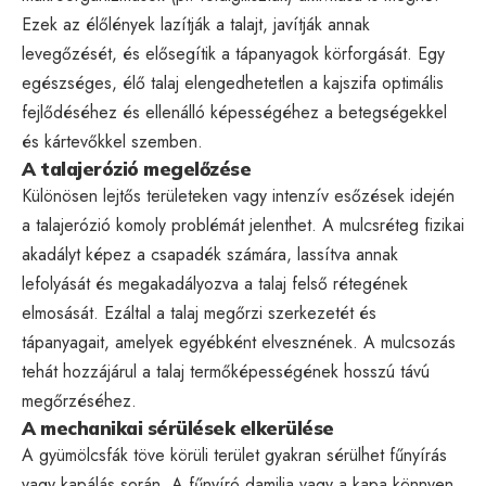
Ezek az élőlények lazítják a talajt, javítják annak
levegőzését, és elősegítik a tápanyagok körforgását. Egy
egészséges, élő talaj elengedhetetlen a kajszifa optimális
fejlődéséhez és ellenálló képességéhez a betegségekkel
és kártevőkkel szemben.
A talajerózió megelőzése
Különösen lejtős területeken vagy intenzív esőzések idején
a talajerózió komoly problémát jelenthet. A mulcsréteg fizikai
akadályt képez a csapadék számára, lassítva annak
lefolyását és megakadályozva a talaj felső rétegének
elmosását. Ezáltal a talaj megőrzi szerkezetét és
tápanyagait, amelyek egyébként elvesznének. A mulcsozás
tehát hozzájárul a talaj termőképességének hosszú távú
megőrzéséhez.
A mechanikai sérülések elkerülése
A gyümölcsfák töve körüli terület gyakran sérülhet fűnyírás
vagy kapálás során. A fűnyíró damilja vagy a kapa könnyen