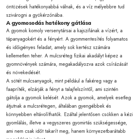
öntözések hatékonyabbá válnak, és a víz mélyebbre tud
szivárogni a gyökérzónába.
A gyomosodás hatékony gátlása
A gyomok komoly versenytársai a kajszifának a vízért, a
tápanyagokért és a fényért. A gyommentesítés folyamatos
és időigényes feladat, amely sok kertész számára
kellemetlen teher. A mulcsréteg fizikai akadályt képez a
gyomnövények számára, megakadályozva azok csírázását
és növekedését.
A sötét mulcsanyagok, mint például a fakéreg vagy a
faapríték, elzárják a fényt a talajfelszíntől, ami szintén
gátolja a gyomok kelését. Azok a gyomok, amelyek esetleg
átjutnak a mulcsrétegen, általában gyengébbek és
könnyebben eltávolíthatók. Ezáltal jelentősen csökken a kézi
gyomlálás, illetve a vegyszeres gyomirtás szükségessége,
ami nem csak időt takarít meg, hanem környezetbarátabb