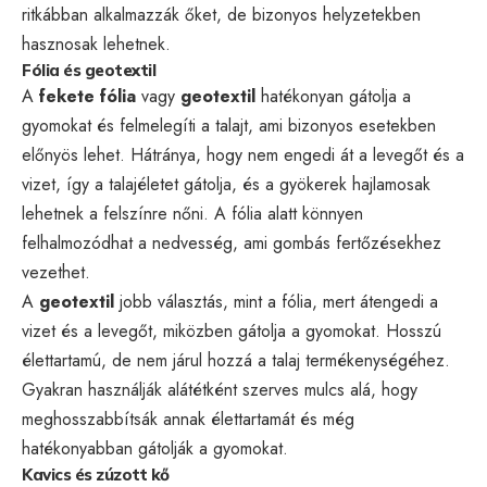
ritkábban alkalmazzák őket, de bizonyos helyzetekben
hasznosak lehetnek.
Fólia és geotextil
A
fekete fólia
vagy
geotextil
hatékonyan gátolja a
gyomokat és felmelegíti a talajt, ami bizonyos esetekben
előnyös lehet. Hátránya, hogy nem engedi át a levegőt és a
vizet, így a talajéletet gátolja, és a gyökerek hajlamosak
lehetnek a felszínre nőni. A fólia alatt könnyen
felhalmozódhat a nedvesség, ami gombás fertőzésekhez
vezethet.
A
geotextil
jobb választás, mint a fólia, mert átengedi a
vizet és a levegőt, miközben gátolja a gyomokat. Hosszú
élettartamú, de nem járul hozzá a talaj termékenységéhez.
Gyakran használják alátétként szerves mulcs alá, hogy
meghosszabbítsák annak élettartamát és még
hatékonyabban gátolják a gyomokat.
Kavics és zúzott kő