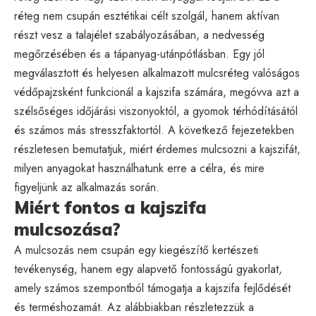
réteg nem csupán esztétikai célt szolgál, hanem aktívan
részt vesz a talajélet szabályozásában, a nedvesség
megőrzésében és a tápanyag-utánpótlásban. Egy jól
megválasztott és helyesen alkalmazott mulcsréteg valóságos
védőpajzsként funkcionál a kajszifa számára, megóvva azt a
szélsőséges időjárási viszonyoktól, a gyomok térhódításától
és számos más stresszfaktortól. A következő fejezetekben
részletesen bemutatjuk, miért érdemes mulcsozni a kajszifát,
milyen anyagokat használhatunk erre a célra, és mire
figyeljünk az alkalmazás során.
Miért fontos a kajszifa
mulcsozása?
A mulcsozás nem csupán egy kiegészítő kertészeti
tevékenység, hanem egy alapvető fontosságú gyakorlat,
amely számos szempontból támogatja a kajszifa fejlődését
és terméshozamát. Az alábbiakban részletezzük a