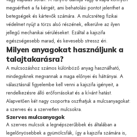
megsértheti a fa kérgét, ami behatolási pontot jelenthet a
betegségek és kártevők számára. A mulcsréteg fizikai
védelmet nyújt a törzs alsó részének, elkerülve az ilyen
jellegű mechanikai sérüléseket. Ezáltal a kajszifa
egészségesebb marad, és kevesebb stressz éri.
Milyen anyagokat használjunk a
talajtakarásra?
A mulcsozáshoz számos különböző anyag használható,
mindegyiknek megvannak a maga előnyei és hátrányai. A
választásnál figyelembe kell venni a kajszifa igényeit, a
rendelkezésre álló erőforrásokat és a kívánt hatást.
Alapvetően két nagy csoportra oszthatjuk a mulcsanyagokat:
a szerves és a szervetlen mulcsokra.
Szerves mulcsanyagok
A szerves mulcsok a legnépszerűbbek és általában a
legelőnyösebbek a gyümölcsfák, így a kajszifa számára is,