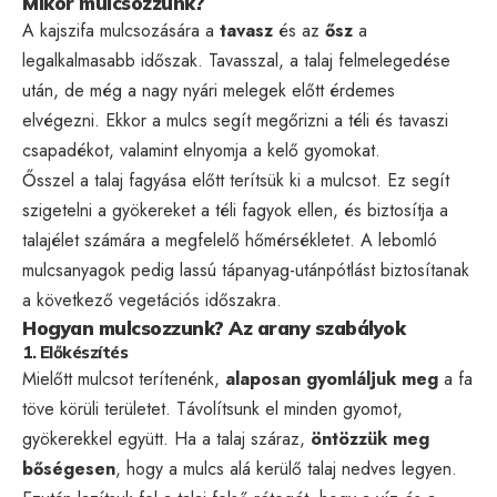
Mikor mulcsozzunk?
A kajszifa mulcsozására a
tavasz
és az
ősz
a
legalkalmasabb időszak. Tavasszal, a talaj felmelegedése
után, de még a nagy nyári melegek előtt érdemes
elvégezni. Ekkor a mulcs segít megőrizni a téli és tavaszi
csapadékot, valamint elnyomja a kelő gyomokat.
Ősszel a talaj fagyása előtt terítsük ki a mulcsot. Ez segít
szigetelni a gyökereket a téli fagyok ellen, és biztosítja a
talajélet számára a megfelelő hőmérsékletet. A lebomló
mulcsanyagok pedig lassú tápanyag-utánpótlást biztosítanak
a következő vegetációs időszakra.
Hogyan mulcsozzunk? Az arany szabályok
1. Előkészítés
Mielőtt mulcsot terítenénk,
alaposan gyomláljuk meg
a fa
töve körüli területet. Távolítsunk el minden gyomot,
gyökerekkel együtt. Ha a talaj száraz,
öntözzük meg
bőségesen
, hogy a mulcs alá kerülő talaj nedves legyen.