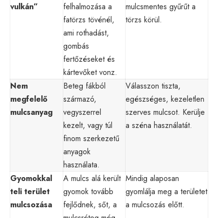
vulkán”
felhalmozása a
mulcsmentes gyűrűt a
fatörzs tövénél,
törzs körül.
ami rothadást,
gombás
fertőzéseket és
kártevőket vonz.
Nem
Beteg fákból
Válasszon tiszta,
megfelelő
származó,
egészséges, kezeletlen
mulcsanyag
vegyszerrel
szerves mulcsot. Kerülje
kezelt, vagy túl
a széna használatát.
finom szerkezetű
anyagok
használata.
Gyomokkal
A mulcs alá került
Mindig alaposan
teli terület
gyomok tovább
gyomlálja meg a területet
mulcsozása
fejlődnek, sőt, a
a mulcsozás előtt.
mulcsréteg még