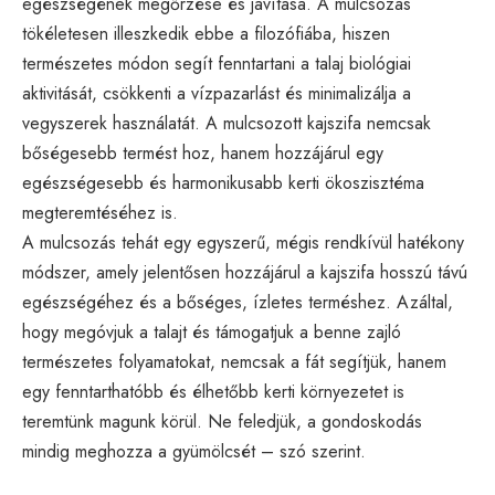
egészségének megőrzése és javítása. A mulcsozás
tökéletesen illeszkedik ebbe a filozófiába, hiszen
természetes módon segít fenntartani a talaj biológiai
aktivitását, csökkenti a vízpazarlást és minimalizálja a
vegyszerek használatát. A mulcsozott kajszifa nemcsak
bőségesebb termést hoz, hanem hozzájárul egy
egészségesebb és harmonikusabb kerti ökoszisztéma
megteremtéséhez is.
A mulcsozás tehát egy egyszerű, mégis rendkívül hatékony
módszer, amely jelentősen hozzájárul a kajszifa hosszú távú
egészségéhez és a bőséges, ízletes terméshez. Azáltal,
hogy megóvjuk a talajt és támogatjuk a benne zajló
természetes folyamatokat, nemcsak a fát segítjük, hanem
egy fenntarthatóbb és élhetőbb kerti környezetet is
teremtünk magunk körül. Ne feledjük, a gondoskodás
mindig meghozza a gyümölcsét – szó szerint.