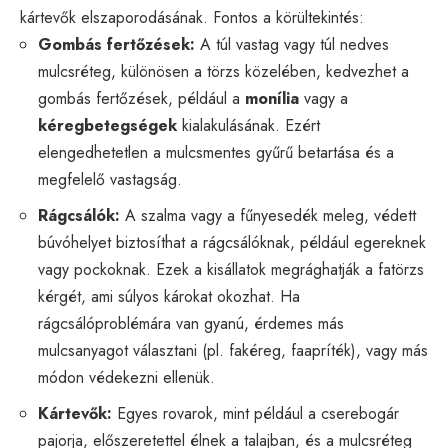
kártevők elszaporodásának. Fontos a körültekintés:
Gombás fertőzések:
A túl vastag vagy túl nedves
mulcsréteg, különösen a törzs közelében, kedvezhet a
gombás fertőzések, például a
monília
vagy a
kéregbetegségek
kialakulásának. Ezért
elengedhetetlen a mulcsmentes gyűrű betartása és a
megfelelő vastagság.
Rágcsálók:
A szalma vagy a fűnyesedék meleg, védett
búvóhelyet biztosíthat a rágcsálóknak, például egereknek
vagy pockoknak. Ezek a kisállatok megrághatják a fatörzs
kérgét, ami súlyos károkat okozhat. Ha
rágcsálóproblémára van gyanú, érdemes más
mulcsanyagot választani (pl. fakéreg, faapríték), vagy más
módon védekezni ellenük.
Kártevők:
Egyes rovarok, mint például a cserebogár
pajorja, előszeretettel élnek a talajban, és a mulcsréteg