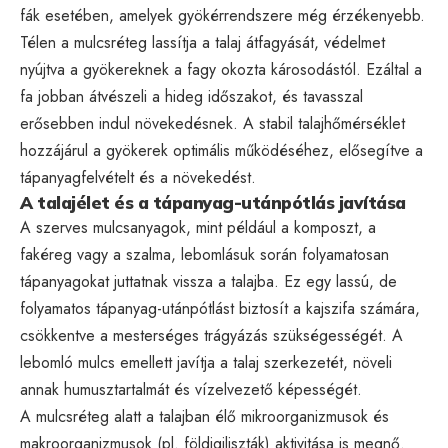
fák esetében, amelyek gyökérrendszere még érzékenyebb.
Télen a mulcsréteg lassítja a talaj átfagyását, védelmet
nyújtva a gyökereknek a fagy okozta károsodástól. Ezáltal a
fa jobban átvészeli a hideg időszakot, és tavasszal
erősebben indul növekedésnek. A stabil talajhőmérséklet
hozzájárul a gyökerek optimális működéséhez, elősegítve a
tápanyagfelvételt és a növekedést.
A talajélet és a tápanyag-utánpótlás javítása
A szerves mulcsanyagok, mint például a komposzt, a
fakéreg vagy a szalma, lebomlásuk során folyamatosan
tápanyagokat juttatnak vissza a talajba. Ez egy lassú, de
folyamatos tápanyag-utánpótlást biztosít a kajszifa számára,
csökkentve a mesterséges trágyázás szükségességét. A
lebomló mulcs emellett javítja a talaj szerkezetét, növeli
annak humusztartalmát és vízelvezető képességét.
A mulcsréteg alatt a talajban élő mikroorganizmusok és
makroorganizmusok (pl. földigiliszták) aktivitása is megnő.