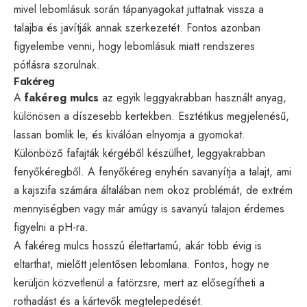
mivel lebomlásuk során tápanyagokat juttatnak vissza a
talajba és javítják annak szerkezetét. Fontos azonban
figyelembe venni, hogy lebomlásuk miatt rendszeres
pótlásra szorulnak.
Fakéreg
A
fakéreg mulcs
az egyik leggyakrabban használt anyag,
különösen a díszesebb kertekben. Esztétikus megjelenésű,
lassan bomlik le, és kiválóan elnyomja a gyomokat.
Különböző fafajták kérgéből készülhet, leggyakrabban
fenyőkéregből. A fenyőkéreg enyhén savanyítja a talajt, ami
a kajszifa számára általában nem okoz problémát, de extrém
mennyiségben vagy már amúgy is savanyú talajon érdemes
figyelni a pH-ra.
A fakéreg mulcs hosszú élettartamú, akár több évig is
eltarthat, mielőtt jelentősen lebomlana. Fontos, hogy ne
kerüljön közvetlenül a fatörzsre, mert az elősegítheti a
rothadást és a kártevők megtelepedését.