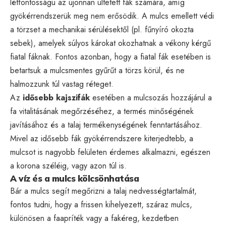
létfontosságú az újonnan ültetett fák számára, amíg
gyökérrendszerük meg nem erősödik. A mulcs emellett védi
a törzset a mechanikai sérülésektől (pl. fűnyíró okozta
sebek), amelyek súlyos károkat okozhatnak a vékony kérgű
fiatal fáknak. Fontos azonban, hogy a fiatal fák esetében is
betartsuk a mulcsmentes gyűrűt a törzs körül, és ne
halmozzunk túl vastag réteget.
Az
idősebb kajszifák
esetében a mulcsozás hozzájárul a
fa vitalitásának megőrzéséhez, a termés minőségének
javításához és a talaj termékenységének fenntartásához.
Mivel az idősebb fák gyökérrendszere kiterjedtebb, a
mulcsot is nagyobb felületen érdemes alkalmazni, egészen
a korona széléig, vagy azon túl is.
A víz és a mulcs kölcsönhatása
Bár a mulcs segít megőrizni a talaj nedvességtartalmát,
fontos tudni, hogy a frissen kihelyezett, száraz mulcs,
különösen a faapríték vagy a fakéreg, kezdetben