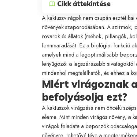
Cikk áttekintése
A kaktuszvirágok nem csupán esztétikai é
növények szaporodásában. A szirmok, p
rovarok és állatok (méhek, pillangók, kol
fennmaradását. Ez a biológiai funkció alak
amelyek mind a legoptimálisabb beporz
lenyűgöző: a legszárazabb sivatagoktól 
mindenhol megtalálhatók, és ehhez a kör
Miért virágoznak a
befolyásolja ezt?
A kaktuszok virágzása nem öncélú szépség
eleme. Mint minden virágos növény, a ka
virágok feladata a beporzók odacsalogatá
növényre, lehetővé téve a megtermékeny