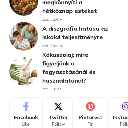
megkönnyíti a
hétköznap estéket
2026. JÚLIUS 10.
A diszgráfia hatása az
iskolai teljesítményre
2026. JÚNIUS 15.
Kókuszolaj: mire
figyeljünk a
fogyasztásánál és
használatánál?
2026. JÚNIUS 1.
Facebook
Twitter
Pinterest
Insta
Like
Follow
Pin
Fol