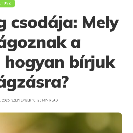
KTUSZ
g csodája: Mely
rágoznak a
 hogyan bírjuk
rágzásra?
 2025. SZEPTEMBER 10.
25 MIN READ