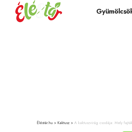
Gyümölcsö
Éléstár.hu
>
Kaktusz
>
A kaktuszvirág csodája: Mely fajtá