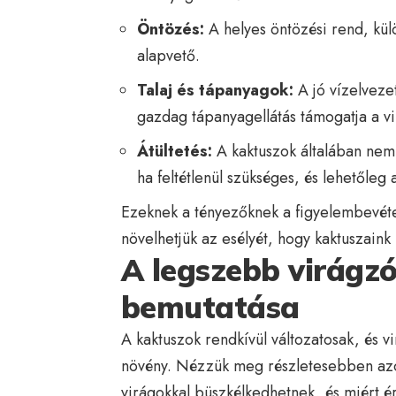
Öntözés:
A helyes öntözési rend, kül
alapvető.
Talaj és tápanyagok:
A jó vízelvezet
gazdag tápanyagellátás támogatja a vi
Átültetés:
A kaktuszok általában nem s
ha feltétlenül szükséges, és lehetőleg 
Ezeknek a tényezőknek a figyelembevéte
növelhetjük az esélyét, hogy kaktuszain
A legszebb virágzó
bemutatása
A kaktuszok rendkívül változatosak, és v
növény. Nézzük meg részletesebben azok
virágokkal büszkélkedhetnek, és miért é