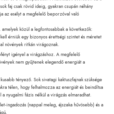
sok faj csak rövid ideig, gyakran csupán néhány
lja az esélyt a megfelelő beporzóval való
, amelyek közül a legfontosabbak a következők:
kell érniük egy bizonyos érettségi szintet és méretet
al növények ritkán virágoznak.
fényt igényel a virágzáshoz. A megfelelő
 növények nem gyűjtenek elegendő energiát a
tikusabb tényező. Sok sivatagi kaktuszfajnak szüksége
kra télen, hogy felhalmozza az energiát és beindítsa
 a nyugalmi fázis nélkül a virágzás elmaradhat.
et-ingadozás (nappal meleg, éjszaka hűvösebb) és a
ágú.