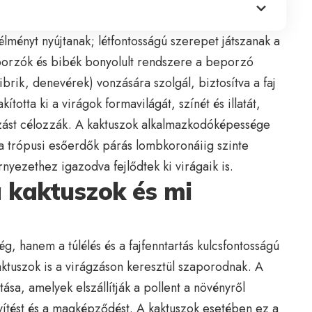
lményt nyújtanak; létfontosságú szerepet játszanak a
orzók és bibék bonyolult rendszere a beporzó
ibrik, denevérek) vonzására szolgál, biztosítva a faj
ította ki a virágok formavilágát, színét és illatát,
ást célozzák. A kaktuszok alkalmazkodóképessége
a trópusi esőerdők párás lombkoronáiig szinte
nyezethez igazodva fejlődtek ki virágaik is.
 kaktuszok és mi
, hanem a túlélés és a fajfenntartás kulcsfontosságú
ktuszok is a virágzáson keresztül szaporodnak. A
sa, amelyek elszállítják a pollent a növényről
ítést és a magképződést. A kaktuszok esetében ez a