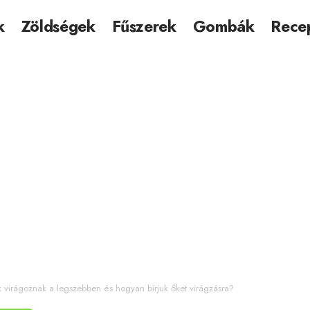
k
Zöldségek
Fűszerek
Gombák
Rece
k virágoznak a legszebben és hogyan bírjuk őket virágzásra?