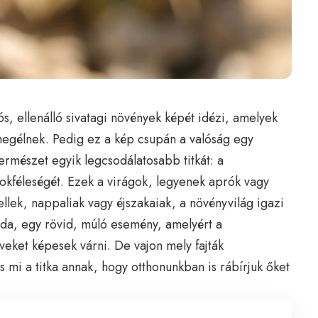
s, ellenálló sivatagi növények képét idézi, amelyek
 megélnek. Pedig ez a kép csupán a valóság egy
 természet egyik legcsodálatosabb titkát: a
okféleségét. Ezek a virágok, legyenek aprók vagy
ellek, nappaliak vagy éjszakaiak, a növényvilág igazi
oda, egy rövid, múló esemény, amelyért a
veket képesek várni. De vajon mely fajták
s mi a titka annak, hogy otthonunkban is rábírjuk őket