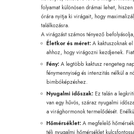
folyamat különösen drámai lehet, hiszen 
órára nyitja ki virágait, hogy maximalizá
találkozásra.
A virágzást számos tényező befolyásolja
Életkor és méret:
A kaktuszoknak el 
ahhoz, hogy virágozni kezdjenek. Fiat
Fény:
A legtöbb kaktusz rengeteg nap
fénymennyiség és intenzitás nélkül a
bimbóképzéshez.
Nyugalmi időszak:
Ez talán a legkri
van egy hűvös, száraz nyugalmi idősza
a virághormonok termelődését. Enélkül
Hőmérséklet:
A megfelelő hőmérsékl
téli nyugalmi hőmérséklet kulcsfontoss