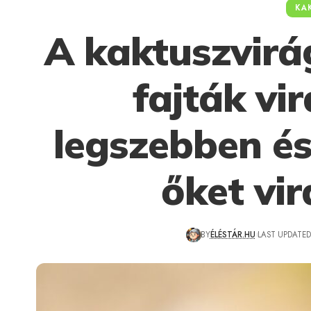
KA
A kaktuszvirá
fajták vi
legszebben és
őket vi
BY
ÉLÉSTÁR.HU
LAST UPDATED: