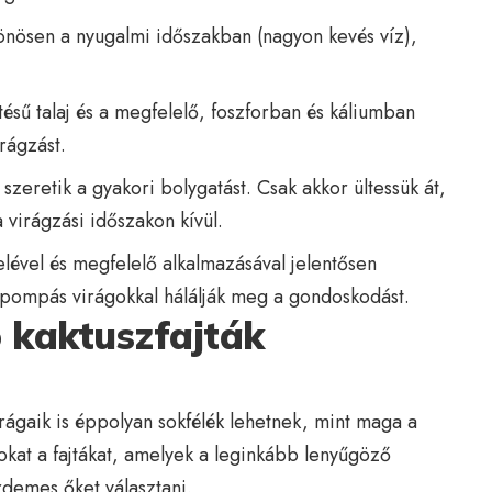
önösen a nyugalmi időszakban (nagyon kevés víz),
ésű talaj és a megfelelő, foszforban és káliumban
rágzást.
zeretik a gyakori bolygatást. Csak akkor ültessük át,
a virágzási időszakon kívül.
lével és megfelelő alkalmazásával jelentősen
k pompás virágokkal hálálják meg a gondoskodást.
 kaktuszfajták
irágaik is éppolyan sokfélék lehetnek, mint maga a
at a fajtákat, amelyek a leginkább lenyűgöző
rdemes őket választani.