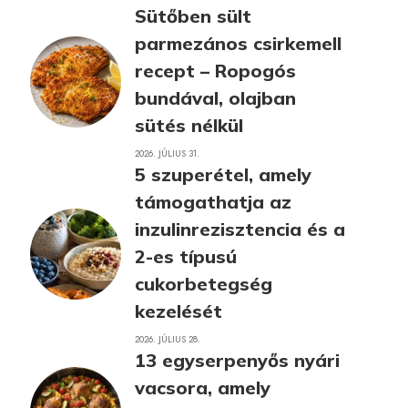
Sütőben sült
parmezános csirkemell
recept – Ropogós
bundával, olajban
sütés nélkül
2026. JÚLIUS 31.
5 szuperétel, amely
támogathatja az
inzulinrezisztencia és a
2-es típusú
cukorbetegség
kezelését
2026. JÚLIUS 28.
13 egyserpenyős nyári
vacsora, amely