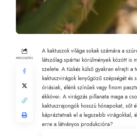
A kaktuszok világa sokak számára a szúró
MEGOSZTÁS
látszólag spártai körülmények között is
szelete. A tüskés külső gyakran elrejti a
kaktuszvirágok lenyűgöző szépségét és s
óriásiak, élénk színűek vagy finom paszt
ékkövei. A virágzás pillanata maga a cs
kaktuszrajongók hosszú hónapokat, sőt é
kápráztatnak el a legszebb virágokkal, é
erre a látványos produkcióra?