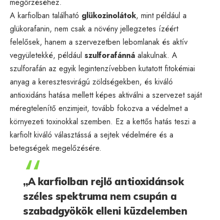
megőrzéséhez.
A karfiolban található
glükozinolátok
, mint például a
glükorafanin, nem csak a növény jellegzetes ízéért
felelősek, hanem a szervezetben lebomlanak és aktív
vegyületekké, például
szulforafánná
alakulnak. A
szulforafán az egyik legintenzívebben kutatott fitokémiai
anyag a keresztesvirágú zöldségekben, és kiváló
antioxidáns hatása mellett képes aktiválni a szervezet saját
méregtelenítő enzimjeit, tovább fokozva a védelmet a
környezeti toxinokkal szemben. Ez a kettős hatás teszi a
karfiolt kiváló választássá a sejtek védelmére és a
betegségek megelőzésére.
„A karfiolban rejlő antioxidánsok
széles spektruma nem csupán a
szabadgyökök elleni küzdelemben