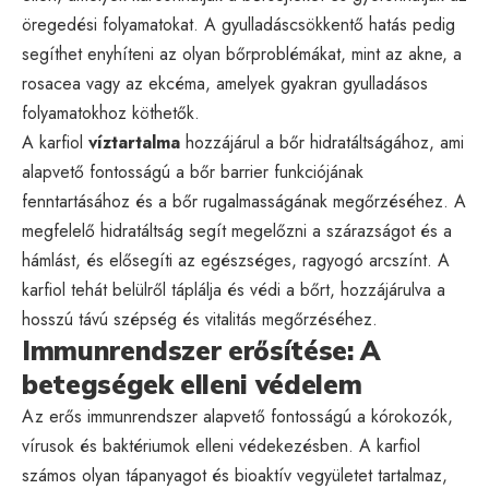
öregedési folyamatokat. A gyulladáscsökkentő hatás pedig
segíthet enyhíteni az olyan bőrproblémákat, mint az akne, a
rosacea vagy az ekcéma, amelyek gyakran gyulladásos
folyamatokhoz köthetők.
A karfiol
víztartalma
hozzájárul a bőr hidratáltságához, ami
alapvető fontosságú a bőr barrier funkciójának
fenntartásához és a bőr rugalmasságának megőrzéséhez. A
megfelelő hidratáltság segít megelőzni a szárazságot és a
hámlást, és elősegíti az egészséges, ragyogó arcszínt. A
karfiol tehát belülről táplálja és védi a bőrt, hozzájárulva a
hosszú távú szépség és vitalitás megőrzéséhez.
Immunrendszer erősítése: A
betegségek elleni védelem
Az erős immunrendszer alapvető fontosságú a kórokozók,
vírusok és baktériumok elleni védekezésben. A karfiol
számos olyan tápanyagot és bioaktív vegyületet tartalmaz,