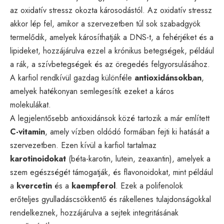
az oxidatív stressz okozta károsodástól. Az oxidatív stressz
akkor lép fel, amikor a szervezetben túl sok szabadgyök
termelődik, amelyek károsíthatják a DNS-t, a fehérjéket és a
lipideket, hozzájárulva ezzel a krónikus betegségek, például
a rák, a szívbetegségek és az öregedés felgyorsulásához.
A karfiol rendkívül gazdag különféle
antioxidánsokban
,
amelyek hatékonyan semlegesítik ezeket a káros
molekulákat.
A legjelentősebb antioxidánsok közé tartozik a már említett
C-vitamin
, amely vízben oldódó formában fejti ki hatását a
szervezetben. Ezen kívül a karfiol tartalmaz
karotinoidokat
(béta-karotin, lutein, zeaxantin), amelyek a
szem egészségét támogatják, és flavonoidokat, mint például
a
kvercetin
és a
kaempferol
. Ezek a polifenolok
erőteljes gyulladáscsökkentő és rákellenes tulajdonságokkal
rendelkeznek, hozzájárulva a sejtek integritásának