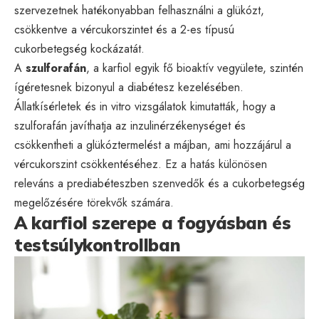
szervezetnek hatékonyabban felhasználni a glükózt,
csökkentve a vércukorszintet és a 2-es típusú
cukorbetegség kockázatát.
A
szulforafán
, a karfiol egyik fő bioaktív vegyülete, szintén
ígéretesnek bizonyul a diabétesz kezelésében.
Állatkísérletek és in vitro vizsgálatok kimutatták, hogy a
szulforafán javíthatja az inzulinérzékenységet és
csökkentheti a glükóztermelést a májban, ami hozzájárul a
vércukorszint csökkentéséhez. Ez a hatás különösen
releváns a prediabéteszben szenvedők és a cukorbetegség
megelőzésére törekvők számára.
A karfiol szerepe a fogyásban és
testsúlykontrollban