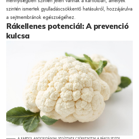
mennyiségben szintén jelen vannak a karfiolban, amelyek
szintén ismertek gyulladáscsökkentő hatásukról, hozzájárulva
a sejtmembránok egészségéhez.
Rákellenes potenciál: A prevenció
kulcsa
A KARFIOL ANTIOXIDÁNSAI SEGÍTENEK CSÖKKENTENI A RÁKOS SEJTEK