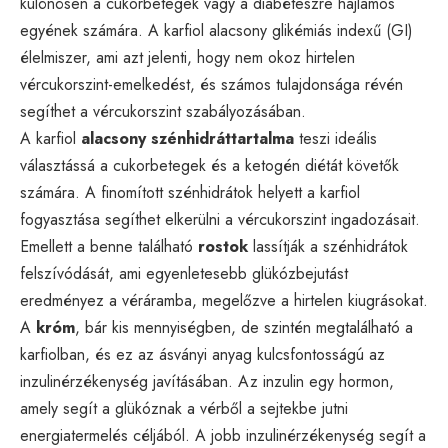
különösen a cukorbetegek vagy a diabéteszre hajlamos
egyének számára. A karfiol alacsony glikémiás indexű (GI)
élelmiszer, ami azt jelenti, hogy nem okoz hirtelen
vércukorszint-emelkedést, és számos tulajdonsága révén
segíthet a vércukorszint szabályozásában.
A karfiol
alacsony szénhidráttartalma
teszi ideális
választássá a cukorbetegek és a ketogén diétát követők
számára. A finomított szénhidrátok helyett a karfiol
fogyasztása segíthet elkerülni a vércukorszint ingadozásait.
Emellett a benne található
rostok
lassítják a szénhidrátok
felszívódását, ami egyenletesebb glükózbejutást
eredményez a véráramba, megelőzve a hirtelen kiugrásokat.
A
króm
, bár kis mennyiségben, de szintén megtalálható a
karfiolban, és ez az ásványi anyag kulcsfontosságú az
inzulinérzékenység javításában. Az inzulin egy hormon,
amely segít a glükóznak a vérből a sejtekbe jutni
energiatermelés céljából. A jobb inzulinérzékenység segít a