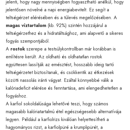
jelenti, hogy nagy mennyiségben fogyasztható anélkül, hogy
jelentősen növelné a napi energiabevitelt. Ez segít a
teltségérzet elérésében és a túlevés megelőzésében. A
magas víztartalom
(kb. 92%) szintén hozzájárul a
teltségérzethez és a hidratáltsághoz, ami alapvető a sikeres
fogyás szempontjából.
A
rostok
szerepe a testsúlykontrollban már korábban is
említésre került. Az oldható és oldhatatlan rostok
együttesen lassítják az emésztést, hosszabb ideig tartó
teltségérzetet biztosítanak, és csökkentik az étkezések
közötti nassolás iránti vágyat. Ezáltal könnyebbé válik a
kalóriadeficit elérése és fenntartása, ami elengedhetetlen a
fogyáshoz.
A karfiol sokoldalúsága lehetővé teszi, hogy számos
magasabb kalóriatartalmú étel egészségesebb alternatívája
legyen. Például a karfiolrizs kiválóan helyettesítheti a
hagyományos rizst, a karfiolpüré a krumplipürét, a