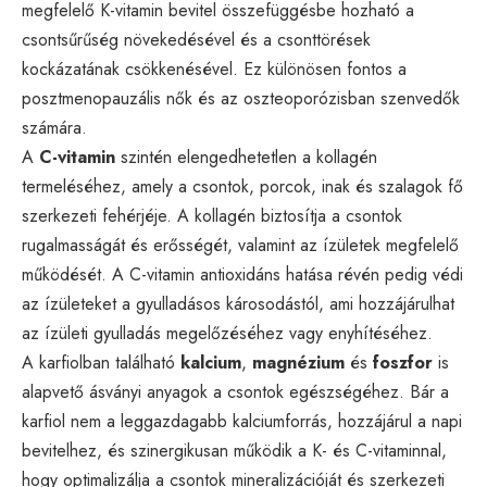
megfelelő K-vitamin bevitel összefüggésbe hozható a
csontsűrűség növekedésével és a csonttörések
kockázatának csökkenésével. Ez különösen fontos a
posztmenopauzális nők és az oszteoporózisban szenvedők
számára.
A
C-vitamin
szintén elengedhetetlen a kollagén
termeléséhez, amely a csontok, porcok, inak és szalagok fő
szerkezeti fehérjéje. A kollagén biztosítja a csontok
rugalmasságát és erősségét, valamint az ízületek megfelelő
működését. A C-vitamin antioxidáns hatása révén pedig védi
az ízületeket a gyulladásos károsodástól, ami hozzájárulhat
az ízületi gyulladás megelőzéséhez vagy enyhítéséhez.
A karfiolban található
kalcium
,
magnézium
és
foszfor
is
alapvető ásványi anyagok a csontok egészségéhez. Bár a
karfiol nem a leggazdagabb kalciumforrás, hozzájárul a napi
bevitelhez, és szinergikusan működik a K- és C-vitaminnal,
hogy optimalizálja a csontok mineralizációját és szerkezeti