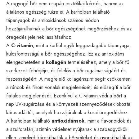
A ragyogó bőr nem csupán esztétikai kérdés, hanem az
általános egészség tükre is. A karfiolban található
tápanyagok és antioxidánsok számos módon
hozzájárulhatnak a bőr egészségének megőrzéséhez és az
öregedés jeleinek lassításához.
A
C-vitamin
, mint a karfiol egyik leggazdagabb tápanyaga,
kulcsfontosságú a bőr egészségéhez. Ez az antioxidáns
elengedhetetlen a
kollagén
termeléséhez, amely a bőr fő
szerkezeti fehérjéje, és felelős a bőr rugalmasságáért és
feszességéért. A megfelelő kollagénszint segít csökkenteni
a ráncok és finom vonalak megjelenését, és elősegíti a bőr
fiatalos megjelenését. Ezenkívül a C-vitamin védi a bőrt a
nap UV-sugárzása és a környezeti szennyeződések okozta
károsodástól, amelyek hozzájárulnak a korai öregedéshez.
A karfiolban található
antioxidánsok
, mint a flavonoidok és
a szulforafán, szintén védelmet nyújtanak a szabadgyökök
ellen, amelyek károsíthatják a bőrsejteket és gyorsíthatják az