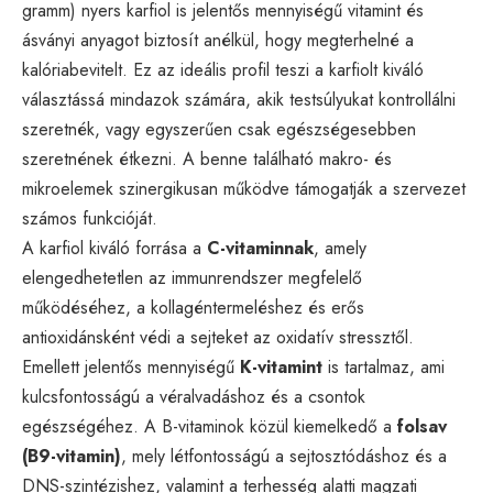
gramm) nyers karfiol is jelentős mennyiségű vitamint és
ásványi anyagot biztosít anélkül, hogy megterhelné a
kalóriabevitelt. Ez az ideális profil teszi a karfiolt kiváló
választássá mindazok számára, akik testsúlyukat kontrollálni
szeretnék, vagy egyszerűen csak egészségesebben
szeretnének étkezni. A benne található makro- és
mikroelemek szinergikusan működve támogatják a szervezet
számos funkcióját.
A karfiol kiváló forrása a
C-vitaminnak
, amely
elengedhetetlen az immunrendszer megfelelő
működéséhez, a kollagéntermeléshez és erős
antioxidánsként védi a sejteket az oxidatív stressztől.
Emellett jelentős mennyiségű
K-vitamint
is tartalmaz, ami
kulcsfontosságú a véralvadáshoz és a csontok
egészségéhez. A B-vitaminok közül kiemelkedő a
folsav
(B9-vitamin)
, mely létfontosságú a sejtosztódáshoz és a
DNS-szintézishez, valamint a terhesség alatti magzati