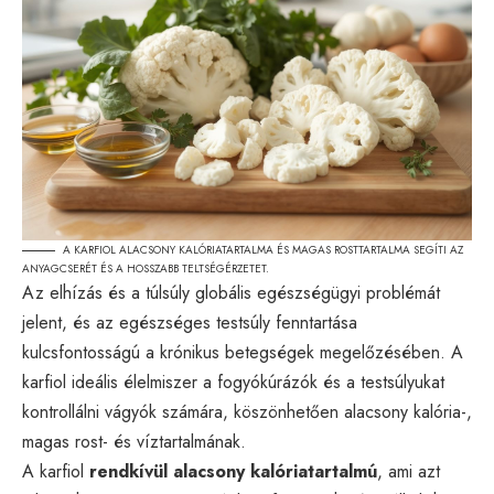
A KARFIOL ALACSONY KALÓRIATARTALMA ÉS MAGAS ROSTTARTALMA SEGÍTI AZ
ANYAGCSERÉT ÉS A HOSSZABB TELTSÉGÉRZETET.
Az elhízás és a túlsúly globális egészségügyi problémát
jelent, és az egészséges testsúly fenntartása
kulcsfontosságú a krónikus betegségek megelőzésében. A
karfiol ideális élelmiszer a fogyókúrázók és a testsúlyukat
kontrollálni vágyók számára, köszönhetően alacsony kalória-,
magas rost- és víztartalmának.
A karfiol
rendkívül alacsony kalóriatartalmú
, ami azt