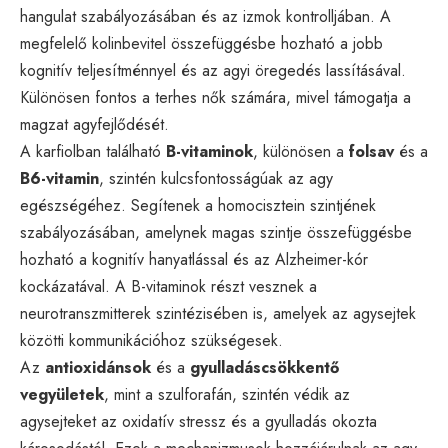
hangulat szabályozásában és az izmok kontrolljában. A
megfelelő kolinbevitel összefüggésbe hozható a jobb
kognitív teljesítménnyel és az agyi öregedés lassításával.
Különösen fontos a terhes nők számára, mivel támogatja a
magzat agyfejlődését.
A karfiolban található
B-vitaminok
, különösen a
folsav
és a
B6-vitamin
, szintén kulcsfontosságúak az agy
egészségéhez. Segítenek a homocisztein szintjének
szabályozásában, amelynek magas szintje összefüggésbe
hozható a kognitív hanyatlással és az Alzheimer-kór
kockázatával. A B-vitaminok részt vesznek a
neurotranszmitterek szintézisében is, amelyek az agysejtek
közötti kommunikációhoz szükségesek.
Az
antioxidánsok
és a
gyulladáscsökkentő
vegyületek
, mint a szulforafán, szintén védik az
agysejteket az oxidatív stressz és a gyulladás okozta