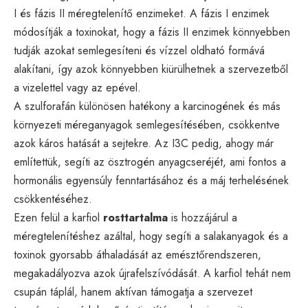
I és fázis II méregtelenítő enzimeket. A fázis I enzimek
módosítják a toxinokat, hogy a fázis II enzimek könnyebben
tudják azokat semlegesíteni és vízzel oldható formává
alakítani, így azok könnyebben kiürülhetnek a szervezetből
a vizelettel vagy az epével.
A szulforafán különösen hatékony a karcinogének és más
környezeti méreganyagok semlegesítésében, csökkentve
azok káros hatását a sejtekre. Az I3C pedig, ahogy már
említettük, segíti az ösztrogén anyagcseréjét, ami fontos a
hormonális egyensúly fenntartásához és a máj terhelésének
csökkentéséhez.
Ezen felül a karfiol
rosttartalma
is hozzájárul a
méregtelenítéshez azáltal, hogy segíti a salakanyagok és a
toxinok gyorsabb áthaladását az emésztőrendszeren,
megakadályozva azok újrafelszívódását. A karfiol tehát nem
csupán táplál, hanem aktívan támogatja a szervezet