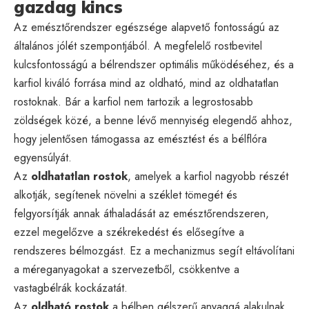
gazdag kincs
Az emésztőrendszer egészsége alapvető fontosságú az
általános jólét szempontjából. A megfelelő rostbevitel
kulcsfontosságú a bélrendszer optimális működéséhez, és a
karfiol kiváló forrása mind az oldható, mind az oldhatatlan
rostoknak. Bár a karfiol nem tartozik a legrostosabb
zöldségek közé, a benne lévő mennyiség elegendő ahhoz,
hogy jelentősen támogassa az emésztést és a bélflóra
egyensúlyát.
Az
oldhatatlan rostok
, amelyek a karfiol nagyobb részét
alkotják, segítenek növelni a széklet tömegét és
felgyorsítják annak áthaladását az emésztőrendszeren,
ezzel megelőzve a székrekedést és elősegítve a
rendszeres bélmozgást. Ez a mechanizmus segít eltávolítani
a méreganyagokat a szervezetből, csökkentve a
vastagbélrák kockázatát.
Az
oldható rostok
a bélben gélszerű anyaggá alakulnak,