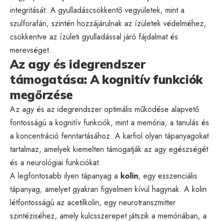
integritását. A gyulladáscsökkentő vegyületek, mint a
szulforafán, szintén hozzájárulnak az ízületek védelméhez,
csökkentve az ízületi gyulladással járó fájdalmat és
merevséget.
Az agy és idegrendszer
támogatása: A kognitív funkciók
megőrzése
Az agy és az idegrendszer optimális működése alapvető
fontosságú a kognitív funkciók, mint a memória, a tanulás és
a koncentráció fenntartásához. A karfiol olyan tápanyagokat
tartalmaz, amelyek kiemelten támogatják az agy egészségét
és a neurológiai funkciókat.
A legfontosabb ilyen tápanyag a
kolin
, egy esszenciális
tápanyag, amelyet gyakran figyelmen kívül hagynak. A kolin
létfontosságú az acetilkolin, egy neurotranszmitter
szintéziséhez, amely kulcsszerepet játszik a memóriában, a