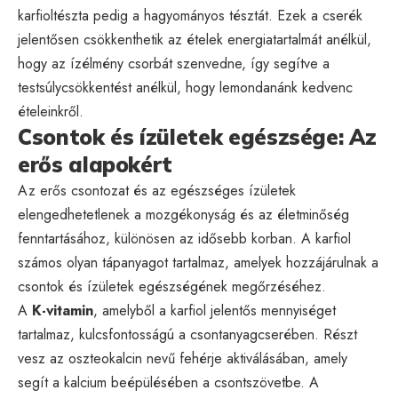
karfioltészta pedig a hagyományos tésztát. Ezek a cserék
jelentősen csökkenthetik az ételek energiatartalmát anélkül,
hogy az ízélmény csorbát szenvedne, így segítve a
testsúlycsökkentést anélkül, hogy lemondanánk kedvenc
ételeinkről.
Csontok és ízületek egészsége: Az
erős alapokért
Az erős csontozat és az egészséges ízületek
elengedhetetlenek a mozgékonyság és az életminőség
fenntartásához, különösen az idősebb korban. A karfiol
számos olyan tápanyagot tartalmaz, amelyek hozzájárulnak a
csontok és ízületek egészségének megőrzéséhez.
A
K-vitamin
, amelyből a karfiol jelentős mennyiséget
tartalmaz, kulcsfontosságú a csontanyagcserében. Részt
vesz az oszteokalcin nevű fehérje aktiválásában, amely
segít a kalcium beépülésében a csontszövetbe. A