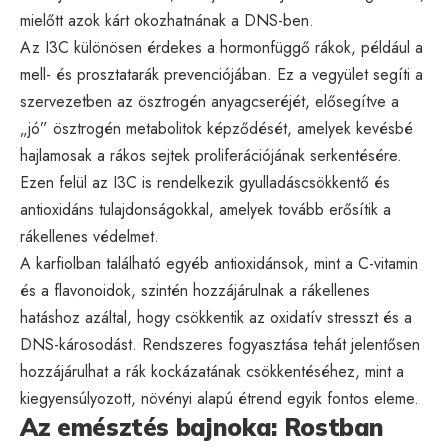
mielőtt azok kárt okozhatnának a DNS-ben.
Az I3C különösen érdekes a hormonfüggő rákok, például a
mell- és prosztatarák prevenciójában. Ez a vegyület segíti a
szervezetben az ösztrogén anyagcseréjét, elősegítve a
„jó” ösztrogén metabolitok képződését, amelyek kevésbé
hajlamosak a rákos sejtek proliferációjának serkentésére.
Ezen felül az I3C is rendelkezik gyulladáscsökkentő és
antioxidáns tulajdonságokkal, amelyek tovább erősítik a
rákellenes védelmet.
A karfiolban található egyéb antioxidánsok, mint a C-vitamin
és a flavonoidok, szintén hozzájárulnak a rákellenes
hatáshoz azáltal, hogy csökkentik az oxidatív stresszt és a
DNS-károsodást. Rendszeres fogyasztása tehát jelentősen
hozzájárulhat a rák kockázatának csökkentéséhez, mint a
kiegyensúlyozott, növényi alapú étrend egyik fontos eleme.
Az emésztés bajnoka: Rostban