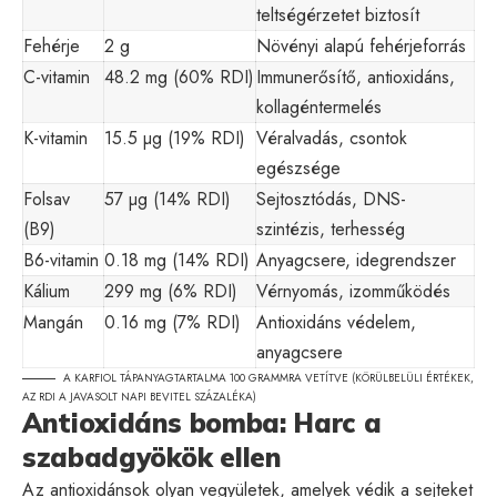
teltségérzetet biztosít
Fehérje
2 g
Növényi alapú fehérjeforrás
C-vitamin
48.2 mg (60% RDI)
Immunerősítő, antioxidáns,
kollagéntermelés
K-vitamin
15.5 µg (19% RDI)
Véralvadás, csontok
egészsége
Folsav
57 µg (14% RDI)
Sejtosztódás, DNS-
(B9)
szintézis, terhesség
B6-vitamin
0.18 mg (14% RDI)
Anyagcsere, idegrendszer
Kálium
299 mg (6% RDI)
Vérnyomás, izomműködés
Mangán
0.16 mg (7% RDI)
Antioxidáns védelem,
anyagcsere
A KARFIOL TÁPANYAGTARTALMA 100 GRAMMRA VETÍTVE (KÖRÜLBELÜLI ÉRTÉKEK,
AZ RDI A JAVASOLT NAPI BEVITEL SZÁZALÉKA)
Antioxidáns bomba: Harc a
szabadgyökök ellen
Az antioxidánsok olyan vegyületek, amelyek védik a sejteket