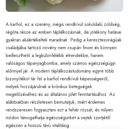
A karfiol, ez a szerény, mégis rendkívül sokoldalú zöldség,
régóta része az emberi táplálkozásnak, de jótékony hatásai
gyakran alulértékeltek maradnak. Pedig a keresztesvirágúak
családjába tartozó növény nem csupán finom és könnyen
beilleszthető a legkülönfélébb étrendekbe, hanem
valóságos tápanyagbomba, amely számos egészségügyi
előnnyel jár. A modern táplálkozástudomány egyre több
bizonyítékot tár fel a karfiol rendkívüli képességeiről,
melyek hozzájárulnak a krónikus betegségek
megelőzéséhez és az általános jólét fenntartásához. Az
alábbiakban részletesen bemutatjuk, miért érdemes
rendszeresen fogyasztani ezt a fehér rózsát, és milyen
módon támogathatja egészségünket a sejtek szintjétől
egészen a hosszú távú vitalitásig.