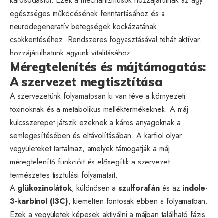
károsodástól. Ezek a mechanizmusok hozzájárulnak az agy
egészséges működésének fenntartásához és a
neurodegeneratív betegségek kockázatának
csökkentéséhez. Rendszeres fogyasztásával tehát aktívan
hozzájárulhatunk agyunk vitalitásához.
Méregtelenítés és májtámogatás:
A szervezet megtisztítása
A szervezetünk folyamatosan ki van téve a környezeti
toxinoknak és a metabolikus melléktermékeknek. A máj
kulcsszerepet játszik ezeknek a káros anyagoknak a
semlegesítésében és eltávolításában. A karfiol olyan
vegyületeket tartalmaz, amelyek támogatják a máj
méregtelenítő funkcióit és elősegítik a szervezet
természetes tisztulási folyamatait.
A
glükozinolátok
, különösen a
szulforafán
és az
indole-
3-karbinol (I3C)
, kiemelten fontosak ebben a folyamatban.
Ezek a vegyületek képesek aktiválni a májban található fázis