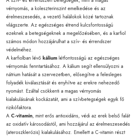
A szív- és érrendszeri betegségek, mint a magas
vérnyomás, a koleszterinszint emelkedése és az
érelmeszesedés, a vezető halálokok közé tartoznak
világszerte. Az egészséges étrend kulcsfontosságú
ezeknek a betegségeknek a megelőzésében, és a karfiol
számos módon hozzájárulhat a szív- és érrendszer
védelméhez.
A karfiolban lévő
kálium
létfontosságú az egészséges
vérnyomás fenntartásához. A kálium segít ellensúlyozni a
nátrium hatását a szervezetben, elősegítve a felesleges
folyadék kiválasztását és enyhítve az erekre nehezedő
nyomást. Ezáltal csökkenti a magas vérnyomás
kialakulásának kockázatát, ami a szívbetegségek egyik fő
rizikófaktora.
A
C-vitamin
, mint erős antioxidáns, védi az erek belső falát
az oxidatív károsodástól, ami hozzájárul az érelmeszesedés
(ateroszklerózis) kialakulásához. Emellett a C-vitamin részt