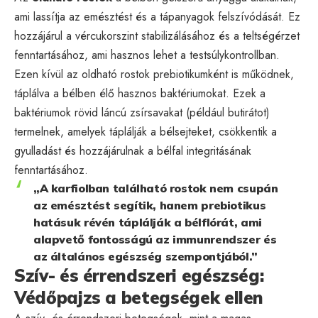
ami lassítja az emésztést és a tápanyagok felszívódását. Ez
hozzájárul a vércukorszint stabilizálásához és a teltségérzet
fenntartásához, ami hasznos lehet a testsúlykontrollban.
Ezen kívül az oldható rostok prebiotikumként is működnek,
táplálva a bélben élő hasznos baktériumokat. Ezek a
baktériumok rövid láncú zsírsavakat (például butirátot)
termelnek, amelyek táplálják a bélsejteket, csökkentik a
gyulladást és hozzájárulnak a bélfal integritásának
fenntartásához.
„A karfiolban található rostok nem csupán
az emésztést segítik, hanem prebiotikus
hatásuk révén táplálják a bélflórát, ami
alapvető fontosságú az immunrendszer és
az általános egészség szempontjából.”
Szív- és érrendszeri egészség:
Védőpajzs a betegségek ellen