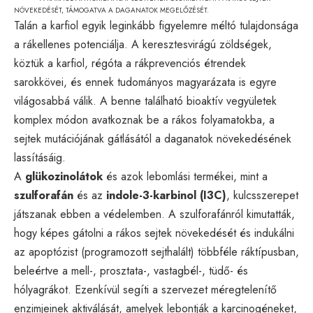
NÖVEKEDÉSÉT, TÁMOGATVA A DAGANATOK MEGELŐZÉSÉT.
Talán a karfiol egyik leginkább figyelemre méltó tulajdonsága
a rákellenes potenciálja. A keresztesvirágú zöldségek,
köztük a karfiol, régóta a rákprevenciós étrendek
sarokkövei, és ennek tudományos magyarázata is egyre
világosabbá válik. A benne található bioaktív vegyületek
komplex módon avatkoznak be a rákos folyamatokba, a
sejtek mutációjának gátlásától a daganatok növekedésének
lassításáig.
A
glükozinolátok
és azok lebomlási termékei, mint a
szulforafán
és az
indole-3-karbinol (I3C)
, kulcsszerepet
játszanak ebben a védelemben. A szulforafánról kimutatták,
hogy képes gátolni a rákos sejtek növekedését és indukálni
az apoptózist (programozott sejthalált) többféle ráktípusban,
beleértve a mell-, prosztata-, vastagbél-, tüdő- és
hólyagrákot. Ezenkívül segíti a szervezet méregtelenítő
enzimjeinek aktiválását, amelyek lebontják a karcinogéneket,