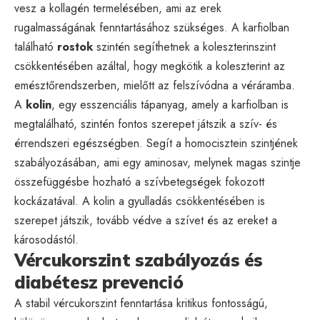
vesz a kollagén termelésében, ami az erek
rugalmasságának fenntartásához szükséges. A karfiolban
található
rostok
szintén segíthetnek a koleszterinszint
csökkentésében azáltal, hogy megkötik a koleszterint az
emésztőrendszerben, mielőtt az felszívódna a véráramba.
A
kolin
, egy esszenciális tápanyag, amely a karfiolban is
megtalálható, szintén fontos szerepet játszik a szív- és
érrendszeri egészségben. Segít a homocisztein szintjének
szabályozásában, ami egy aminosav, melynek magas szintje
összefüggésbe hozható a szívbetegségek fokozott
kockázatával. A kolin a gyulladás csökkentésében is
szerepet játszik, tovább védve a szívet és az ereket a
károsodástól.
Vércukorszint szabályozás és
diabétesz prevenció
A stabil vércukorszint fenntartása kritikus fontosságú,