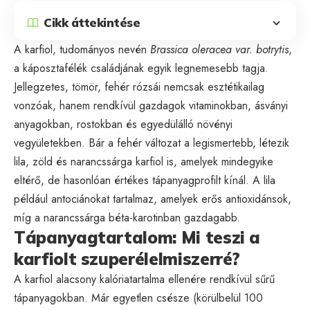
Cikk áttekintése
A karfiol, tudományos nevén
Brassica oleracea var. botrytis
,
a káposztafélék családjának egyik legnemesebb tagja.
Jellegzetes, tömör, fehér rózsái nemcsak esztétikailag
vonzóak, hanem rendkívül gazdagok vitaminokban, ásványi
anyagokban, rostokban és egyedülálló növényi
vegyületekben. Bár a fehér változat a legismertebb, létezik
lila, zöld és narancssárga karfiol is, amelyek mindegyike
eltérő, de hasonlóan értékes tápanyagprofilt kínál. A lila
például antociánokat tartalmaz, amelyek erős antioxidánsok,
míg a narancssárga béta-karotinban gazdagabb.
Tápanyagtartalom: Mi teszi a
karfiolt szuperélelmiszerré?
A karfiol alacsony kalóriatartalma ellenére rendkívül sűrű
tápanyagokban. Már egyetlen csésze (körülbelül 100