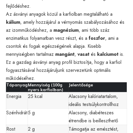
fejlődéshez.
Az ásványi anyagok közül a karfiolban megtalálható a
kálium
, amely hozzájárul a vérnyomás szabályozásához és
az izomműködéshez, a
magnézium
, ami több száz
enzimatikus folyamatban vesz részt, és a
foszfor
, ami a
csontok és fogak egészségének alapja. Kisebb
mennyiségben tartalmaz
mangánt
,
vasat
és
kalciumot
is.
Ez a gazdag ásványi anyag profil biztosítja, hogy a karfiol
fogyasztásával hozzájáruljunk szervezetünk optimális
működéséhez.
Tápanyag
Mennyiség (100g
Jelentősége
nyers karfiolban)
Energia
25 kcal
Alacsony kalóriatartalom,
ideális testsúlykontrollhoz
Szénhidrát
5 g
Alacsony, diabéteszes
étrendbe is beilleszthető
Rost
2 g
Támogatja az emésztést,