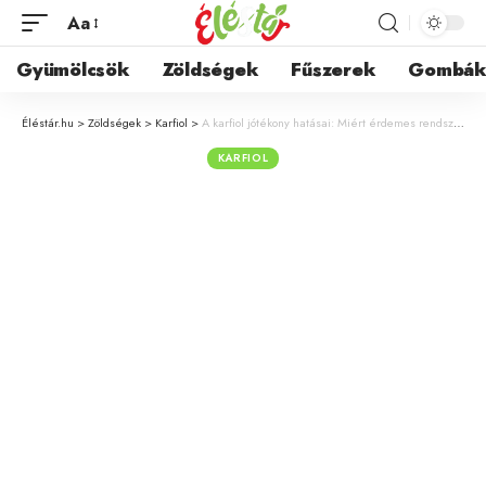
Aa
Gyümölcsök
Zöldségek
Fűszerek
Gombá
Éléstár.hu
>
Zöldségek
>
Karfiol
>
A karfiol jótékony hatásai: Miért érdemes rendszeresen fogyasztani ezt az egészséges zöldséget?
KARFIOL