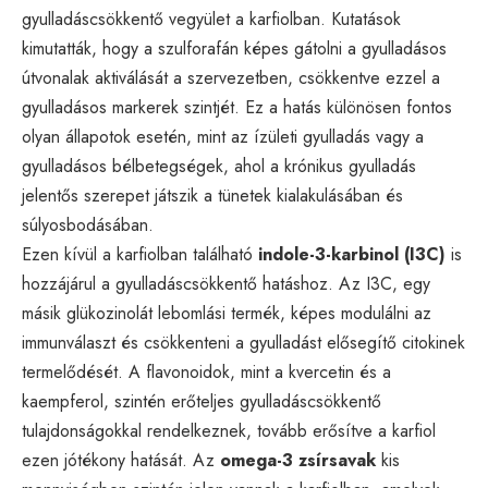
gyulladáscsökkentő vegyület a karfiolban. Kutatások
kimutatták, hogy a szulforafán képes gátolni a gyulladásos
útvonalak aktiválását a szervezetben, csökkentve ezzel a
gyulladásos markerek szintjét. Ez a hatás különösen fontos
olyan állapotok esetén, mint az ízületi gyulladás vagy a
gyulladásos bélbetegségek, ahol a krónikus gyulladás
jelentős szerepet játszik a tünetek kialakulásában és
súlyosbodásában.
Ezen kívül a karfiolban található
indole-3-karbinol (I3C)
is
hozzájárul a gyulladáscsökkentő hatáshoz. Az I3C, egy
másik glükozinolát lebomlási termék, képes modulálni az
immunválaszt és csökkenteni a gyulladást elősegítő citokinek
termelődését. A flavonoidok, mint a kvercetin és a
kaempferol, szintén erőteljes gyulladáscsökkentő
tulajdonságokkal rendelkeznek, tovább erősítve a karfiol
ezen jótékony hatását. Az
omega-3 zsírsavak
kis